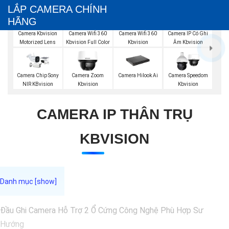
LẮP CAMERA CHÍNH
HÃNG
Camera Wifi 360
Camera Kbvision
Camera Wifi 360
Camera IP Có Ghi
Kbvision
Motorized Lens
Kbvision Full Color
Âm Kbvision
Camera Chip Sony
Camera Zoom
Camera Hilook Ai
Camera Speedom
NIR KBvision
Kbvision
Kbvision
CAMERA IP THÂN TRỤ
KBVISION
Đầu Ghi Camera Hỗ Trợ 2 Ổ Cứng Công Nghệ Phù Hợp Sư
Hướng