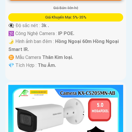
Giá Bán: liên hệ
Giá Khuyến Mại: 5%-35%
👁️‍🗨 Độ sắc nét :
3k .
🕉️ Công Nghệ Camera :
IP POE.
🌛 Hình ảnh ban đêm :
Hồng Ngoại 60m Hồng Ngoại
Smart IR.
♊ Mẫu Camera
Thân Kim loại.
️💎 Tích Hợp :
Thu Âm.