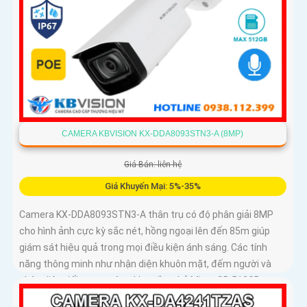
CAMERA KBVISION KX-DDA8093STN3-A (8MP)
Giá Bán: liên hệ
Giá Khuyến Mại: 5%-35%
Camera KX-DDA8093STN3-A thân trụ có độ phân giải 8MP
cho hình ảnh cực kỳ sắc nét, hồng ngoại lên đến 85m giúp
giám sát hiệu quả trong mọi điều kiện ánh sáng. Các tính
năng thông minh như nhận diện khuôn mặt, đếm người và
nhận diện đối tượng cùng khe cắm thẻ Micro SD 512GB
mang lại sự tiện lợi tối đa được bảo vệ với chuẩn IP67, IK10