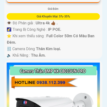
Giá Bán:
Giá Khuyến Mại: 5%-35%
👁 Độ Phân giải :
Ultra 4k 👍🏾 .
🌠 Trang Bị Công Nghệ :
IP POE.
⭐ Khi xem thiếu sáng :
Full Color 50m Có Màu Ban
Ðêm.
⛓ Camera Dòng
Thân Kim loại.
️🔈 Khả Năng :
Thu Âm.