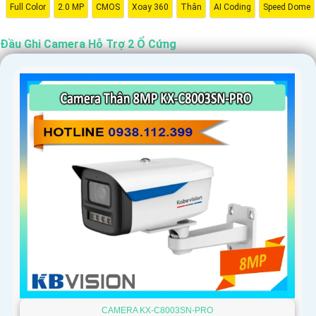
Full Color
2.0 MP
CMOS
Xoay 360
Thân
AI Coding
Speed Dome
Đầu Ghi Camera Hỗ Trợ 2 Ổ Cứng
'
CAMERA KX-C8003SN-PRO