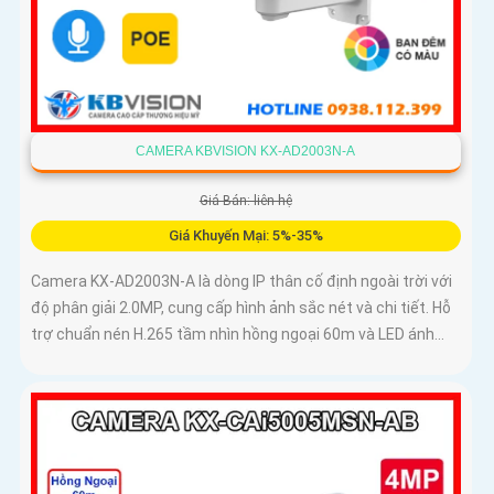
CAMERA KBVISION KX-AD2003N-A
Giá Bán: liên hệ
Giá Khuyến Mại: 5%-35%
Camera KX-AD2003N-A là dòng IP thân cố định ngoài trời với
độ phân giải 2.0MP, cung cấp hình ảnh sắc nét và chi tiết. Hỗ
trợ chuẩn nén H.265 tầm nhìn hồng ngoại 60m và LED ánh...