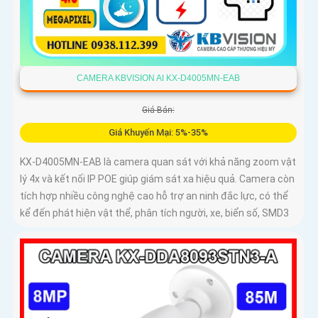
CAMERA KBVISION AI KX-D4005MN-EAB
Giá Bán:
Giá Khuyến Mại: 5%-35%
KX-D4005MN-EAB là camera quan sát với khả năng zoom vật
lý 4x và kết nối IP POE giúp giám sát xa hiệu quả. Camera còn
tích hợp nhiều công nghệ cao hỗ trợ an ninh đắc lực, có thể
kể đến phát hiện vật thể, phân tích người, xe, biển số, SMD3