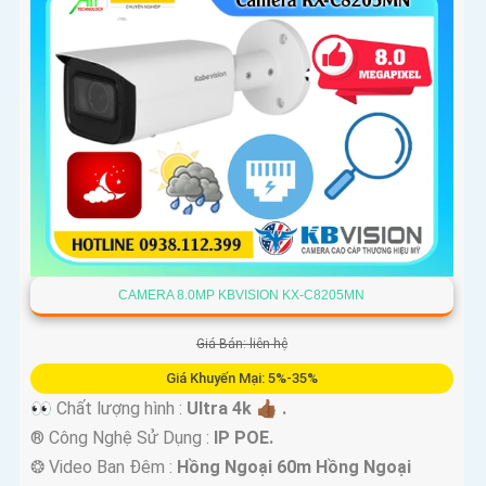
CAMERA 8.0MP KBVISION KX-C8205MN
Giá Bán: liên hệ
Giá Khuyến Mại: 5%-35%
👀 Chất lượng hình :
Ultra 4k 👍🏾 .
®️ Công Nghệ Sử Dụng :
IP POE.
❂ Video Ban Đêm :
Hồng Ngoại 60m Hồng Ngoại