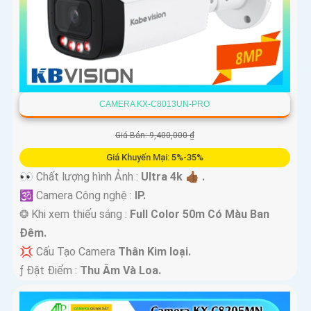
CAMERA KX-C8013UN-PRO
Giá Bán: 9,400,000 ₫
Giá Khuyến Mại: 5%-35%
👀 Chất lượng hình Ảnh :
Ultra 4k 👍🏾 .
🕉️ Camera Công nghệ :
IP.
❂ Khi xem thiếu sáng :
Full Color 50m Có Màu Ban
Ðêm.
💢 Cấu Tạo Camera
Thân Kim loại.
️ƒ Đặt Điểm :
Thu Âm Và Loa.