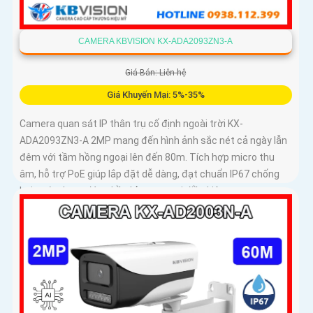
CAMERA KBVISION KX-ADA2093ZN3-A
Giá Bán: Liên hệ
Giá Khuyến Mại: 5%-35%
Camera quan sát IP thân trụ cố định ngoài trời KX-
ADA2093ZN3-A 2MP mang đến hình ảnh sắc nét cả ngày lẫn
đêm với tầm hồng ngoại lên đến 80m. Tích hợp micro thu
âm, hỗ trợ PoE giúp lắp đặt dễ dàng, đạt chuẩn IP67 chống
bụi nước, hoạt động bền bỉ trong mọi điều kiện