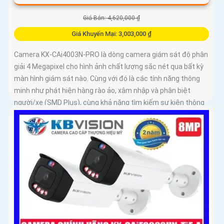
Giá Bán: 4,620,000 ₫
Giá Khuyến Mại: 3,003,000 ₫
Camera KX-CAi4003N-PRO là dòng camera giám sát độ phân
giải 4 Megapixel cho hình ảnh chất lượng sắc nét qua bất kỳ
màn hình giám sát nào. Cùng với đó là các tính năng thông
minh như phát hiện hàng rào ảo, xâm nhập và phân biệt
người/xe (SMD Plus), cùng khả năng tìm kiếm sự kiện thông
minh giúp nâng cao hiệu quả giám sát an ninh