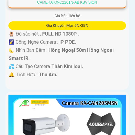
CAMERA KX-C2201N-AB KBVISION
Giá Bán: liên hệ
Giá Khuyến Mại: 5%-35%
🦉 Độ sắc nét :
FULL HD 1080P .
🌠 Công Nghệ Camera :
IP POE.
🌜 Nhìn Ban Đêm :
Hồng Ngoại 50m Hồng Ngoại
Smart IR.
💦 Cấu Tạo Camera
Thân Kim loại.
️🔔 Tích Hợp :
Thu Âm.