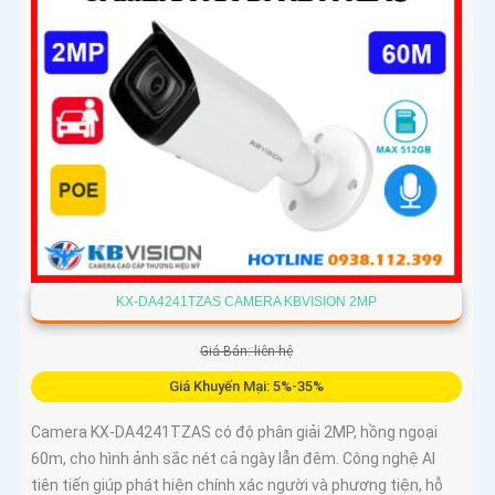
và hỗ trợ PoE, camera đảm bảo hoạt động ổn định
KX-DA4241TZAS CAMERA KBVISION 2MP
Giá Bán: liên hệ
Giá Khuyến Mại: 5%-35%
Camera KX-DA4241TZAS có độ phân giải 2MP, hồng ngoại
60m, cho hình ảnh sắc nét cả ngày lẫn đêm. Công nghệ AI
tiên tiến giúp phát hiện chính xác người và phương tiện, hỗ