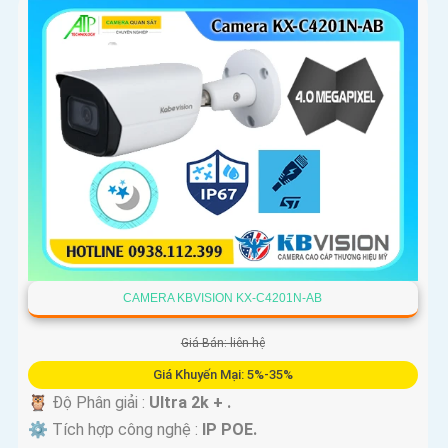
CAMERA KBVISION KX-C4201N-AB
Giá Bán: liên hệ
Giá Khuyến Mại: 5%-35%
🦉 Độ Phân giải :
Ultra 2k + .
⚙ Tích hợp công nghệ :
IP POE.