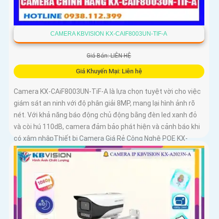
CAMERA KBVISION KX-CAIF8003UN-TIF-A
Giá Bán: LIÊN HỆ
Giá Khuyến Mại: Liên hệ
Camera KX-CAiF8003UN-TiF-A là lựa chọn tuyệt vời cho việc
giám sát an ninh với độ phân giải 8MP, mang lại hình ảnh rõ
nét. Với khả năng báo động chủ động bằng đèn led xanh đỏ
và còi hú 110dB, camera đảm bảo phát hiện và cảnh báo khi
có xâm nhậpThiết bị Camera Giá Rẻ Công Nghệ POE KX-
CAiF8003UN-TiF-A tích hợp chức năng cao cấp Thu Âm Và
Loa rõ ràng để mang lại trải nghiệm hình ảnh và âm thanh tốt
nhất