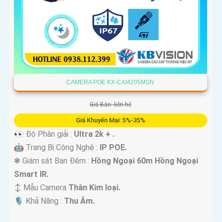
CAMERA POE KX-CAI4205MSN
Giá Bán: liên hệ
Giá Khuyến Mại: 5%-35%
👀 Độ Phân giải :
Ultra 2k + .
🤖️ Trang Bị Công Nghệ :
IP POE.
❃ Giám sát Ban Đêm :
Hồng Ngoại 60m Hồng Ngoại
Smart IR.
↕️ Mẫu Camera
Thân Kim loại.
️🎙 Khả Năng :
Thu Âm.