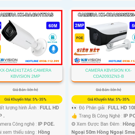
KX-DA4241TZAS CAMERA
CAMERA KBVISION KX-
KBVISION 2MP
CDA2093ZN3-B
Giá Bán: liên hệ
Giá Bán: liên hệ
Giá Khuyến Mại: 5%-35%
Giá Khuyến Mại: 5%-35%
ất lượng hình Ảnh :
FULL HD
👀 Độ Phân giải :
FULL HD 108
 .
👍 Trang Bị Công Nghệ :
IP P
mera Công nghệ :
IP POE.
❂ Xem Được Ban Đêm :
Hồng
i xem thiếu sáng :
Hồng
Ngoại 50m Hồng Ngoại Smar