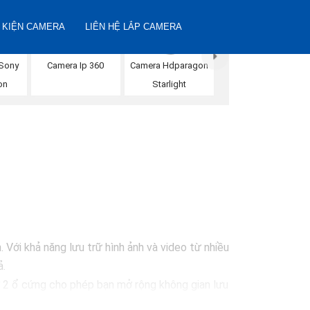
 KIỆN CAMERA
LIÊN HỆ LẮP CAMERA
 Sony
Camera Ip 360
Camera Hdparagon
on
Starlight
N
 Với khả năng lưu trữ hình ảnh và video từ nhiều
ả.
 2 ổ cứng cho phép bạn mở rộng không gian lưu