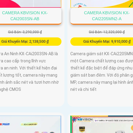
CAMERA KBVISION KX-
CAMERA KBVISION KX-
CAI2003SN-AB
CAI2205MN2-A
Giá Bán: 3,290,000 ₫
Giá Bán: 12,320,000 ₫
Giá Khuyến Mại: 2,138,500 ₫
Giá Khuyến Mại: 9,910,000 ₫
a An Ninh KX-CAi2003SN-AB là
Camera giám sát KX-CAi2205MN2
a cao cấp trong lĩnh vực
một Camera chất lượng cao đư
 an ninh. Với thiết kế hiện đại
thiết kế đặc biệt để đáp ứng nhu
ất lượng tốt, camera này mang
giám sát ban đêm. Với độ phân gi
ình ảnh sắc nét và tươi hơn nhờ
MP, camera này mang lại hình ản
 nghệ CMOS
nét và chi tiết