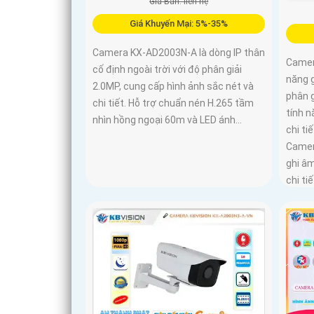
Giá Bán: liên hệ
Giá Khuyến Mại: 5%-35%
Camera KX-AD2003N-A là dòng IP thân
Camer
cố định ngoài trời với độ phân giải
năng g
2.0MP, cung cấp hình ảnh sắc nét và
phân g
chi tiết. Hỗ trợ chuẩn nén H.265 tầm
tính 
nhìn hồng ngoại 60m và LED ánh...
chi ti
Camer
ghi â
chi tiế