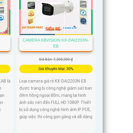
CAMERA KBVISION KX-DAI2203N-
EB
Giá Bán: 7,300,000 ₫
Giá Khuyến Mại: 30%
AB là
Loại camera giá rẻ KX-DAi2203N-EB
i
được trang bị công nghệ giám sát ban
bạn
đêm hồng ngoại 80m, mang lại hình
an
ảnh sắc nét đến FULL HD 1080P. Thiết
c
bị sử dụng công nghệ hình ảnh IP POE,
giúp việc thi công gọn gàng và dễ dàng