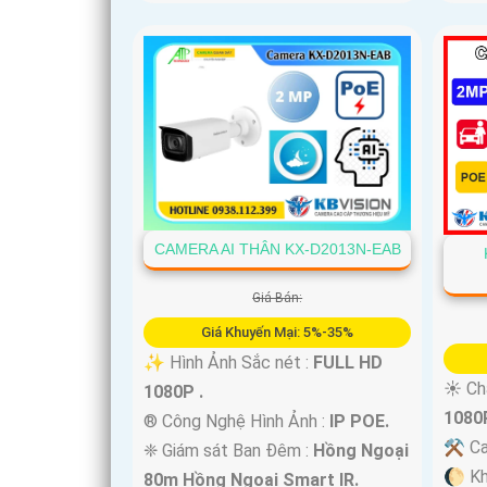
CAMERA AI THÂN KX-D2013N-EAB
Giá Bán:
Giá Khuyến Mại: 5%-35%
✨ Hình Ảnh Sắc nét :
FULL HD
☀️ Ch
1080P .
1080P
®️ Công Nghệ Hình Ảnh :
IP POE.
⚒ Ca
❈ Giám sát Ban Đêm :
Hồng Ngoại
🌔 Kh
80m Hồng Ngoại Smart IR.