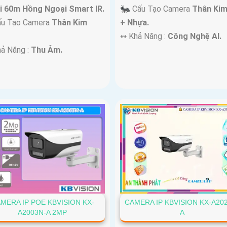
i 60m Hồng Ngoại Smart IR.
🐜 Cấu Tạo Camera
Thân Kim
ấu Tạo Camera
Thân Kim
+ Nhựa.
️↭ Khả Năng :
Công Nghệ AI.
hả Năng :
Thu Âm.
MERA IP POE KBVISION KX-
CAMERA IP KBVISION KX-A20
A2003N-A 2MP
A