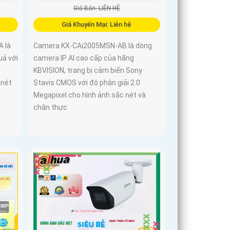
Giá Bán: LIÊN HỆ
Giá Khuyến Mại: Liên hệ
 là
Camera KX-CAi2005MSN-AB là dòng
uả với
camera IP AI cao cấp của hãng
KBVISION, trang bị cảm biến Sony
 nét
Stavis CMOS với độ phân giải 2.0
Megapixel cho hình ảnh sắc nét và
chân thực