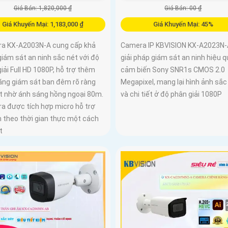
Giá Bán: 1,820,000 ₫
Giá Bán: 00 ₫
Giá Khuyến Mại: 1,183,000 ₫
Giá Khuyến Mại: 45%
a KX-A2003N-A cung cấp khả
Camera IP KBVISION KX-A2023N-A
iám sát an ninh sắc nét với độ
giải pháp giám sát an ninh hiệu q
iải Full HD 1080P, hỗ trợ thêm
cảm biến Sony SNR1s CMOS 2.0
năng giám sát ban đêm rõ ràng
Megapixel, mang lại hình ảnh sắc
ết nhờ ánh sáng hồng ngoại 80m.
và chi tiết ở độ phân giải 1080P
a được tích hợp micro hỗ trợ
m theo thời gian thực một cách
t