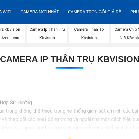
 WIFI
CAMERA MỚI NHẤT
CAMERA TRỌN GÓI GIÁ RẺ
PHỤ
ra Kbvision
Camera Ip Thân Trụ
Camera Thân To
Camera Chip
rized Lens
Kbvision
Kbvision
NIR KBvisi
CAMERA IP THÂN TRỤ KBVISIO
ù Hợp Sư Hướng
an trọng không thể thiếu trong hệ thống giám sát an ninh của bạn.
ý và theo dõi các hoạt động trong và ngoài nhà một cách hiệu qu
era này giúp nó hoạt động mạnh mẽ và ổn định. Khả năng hỗ trợ
an trọng.