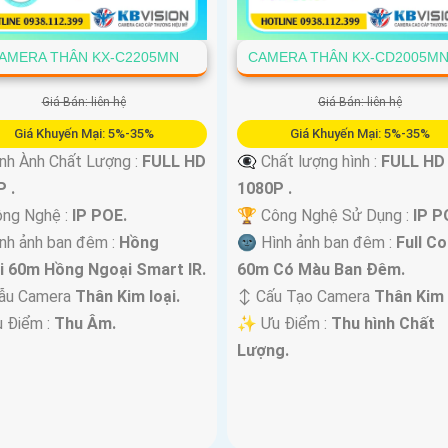
AMERA THÂN KX-C2205MN
CAMERA THÂN KX-CD2005MN
Giá Bán: liên hệ
Giá Bán: liên hệ
Giá Khuyến Mại: 5%-35%
Giá Khuyến Mại: 5%-35%
nh Ành Chất Lượng :
FULL HD
👁️‍🗨 Chất lượng hình :
FULL HD
 .
1080P .
ông Nghệ :
IP POE.
🏆 Công Nghệ Sử Dụng :
IP P
nh ảnh ban đêm :
Hồng
🌚 Hình ảnh ban đêm :
Full Co
i 60m Hồng Ngoại Smart IR.
60m Có Màu Ban Ðêm.
ẫu Camera
Thân Kim loại.
↕️ Cấu Tạo Camera
Thân Kim 
u Điểm :
Thu Âm.
️✨ Ưu Điểm :
Thu hình Chất
Lượng.