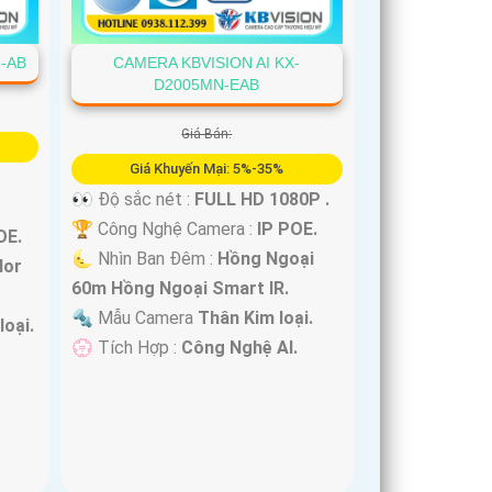
-AB
CAMERA KBVISION AI KX-
D2005MN-EAB
Giá Bán:
Giá Khuyến Mại: 5%-35%
👀 Độ sắc nét :
FULL HD 1080P .
🏆 Công Nghệ Camera :
IP POE.
OE.
🌜 Nhìn Ban Đêm :
Hồng Ngoại
lor
60m Hồng Ngoại Smart IR.
🔩 Mẫu Camera
Thân Kim loại.
loại.
️💮 Tích Hợp :
Công Nghệ AI.