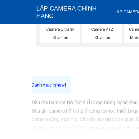
LẮP CAMERA CHÍNH
LẮP CAMERA
HÃNG
Camera Ultra 3k
Camera PTZ
Came
Kbvision
Kbvision
Moto
Đầu Ghi Camera Hỗ Trợ 2 Ổ Cứng Công Nghệ Ph
Đầu ghi camera hỗ trợ 2 ổ cứng là một thiết bị qu
camera cùng một lúc, đầu ghi này giúp bạn quản l
Công nghệ mới nhất được áp dụng vào đầu ghi cam
trữ mà không cần lo lắng về việc ghi đè dữ liệu qu