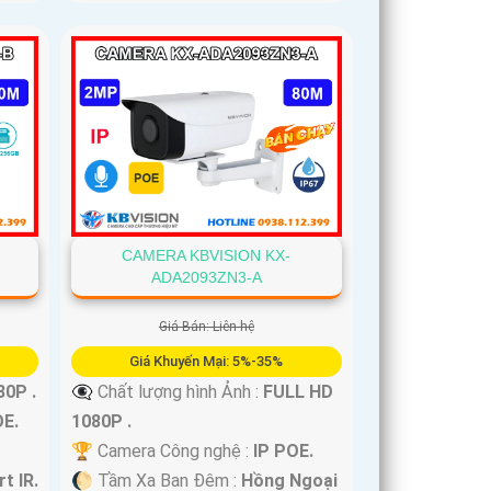
CAMERA KBVISION KX-
ADA2093ZN3-A
Giá Bán: Liên hệ
Giá Khuyến Mại: 5%-35%
0P .
👁️‍🗨 Chất lượng hình Ảnh :
FULL HD
OE.
1080P .
🏆 Camera Công nghệ :
IP POE.
t IR.
🌔 Tầm Xa Ban Đêm :
Hồng Ngoại