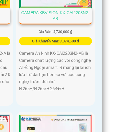
CAMERA KBVISION KX-CAI2203N2-
AB
Giá Bán: 4,730,000 ₫
Giá Khuyến Mại: 3,074,500 ₫
-A là
Camera An Ninh KX-CAi2203N2-AB là
ợc
Camera chất lượng cao với công nghệ
 cầu
AI Hồng Ngoại Smart IR mang lại lợi ích
ải 2.0
lưu trữ dài hạn hơn so với các công
h sắc
nghệ trước đó như
H.265+/H.265/H.264+/H