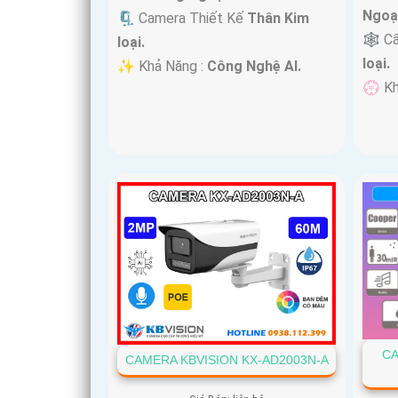
Ngoạ
🗜️ Camera Thiết Kế
Thân Kim
🕸️ C
loại.
loại.
️✨ Khả Năng :
Công Nghệ AI.
️💮 K
CA
CAMERA KBVISION KX-AD2003N-A