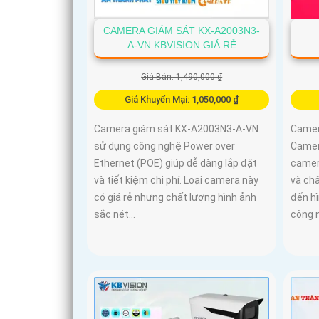
CAMERA GIÁM SÁT KX-A2003N3-
A-VN KBVISION GIÁ RẺ
Giá Bán: 1,490,000 ₫
Giá Khuyến Mại: 1,050,000 ₫
Camera giám sát KX-A2003N3-A-VN
Camer
sử dụng công nghệ Power over
Camer
Ethernet (POE) giúp dễ dàng lắp đặt
camera
và tiết kiệm chi phí. Loại camera này
và ch
có giá rẻ nhưng chất lượng hình ảnh
đến h
sắc nét...
công