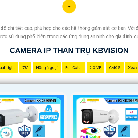
ninh thông minh và tiện lợi, đầu ghi camera hỗ trợ 2 ổ cứng côn
 vệ và giám sát nhà ở, cửa hàng hoặc văn phòng của bạn một các
độ chi tiết cao, phù hợp cho các hệ thống giám sát cơ bản. Với 
ược sử dụng phổ biến trong các ứng dụng an ninh cho gia đình, c
CAMERA IP THÂN TRỤ KBVISION
ual Light
78°
Hồng Ngoại
Full Color
2.0 MP
CMOS
Xoay