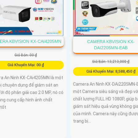
ERA KBVISION KX-CAI4205MN
CAMERA KBVISION KX-
DAI2205MN-EAB
Giá Bán: 00 ₫
Giá Bán: 13,213,000 ₫
Giá Khuyến Mại: 00 ₫
Giá Khuyến Mại: 8,588,450 ₫
a An Ninh KX-CAi4205MN là một
Camera An Ninh KX-DAi2205MN-E
bị chuyên dụng để giám sát an
một Camera siêu sáng và đẹp vớ
Với độ phân giải cao 2.0 MP, nó có
chất lượng FULL HD 1080P, giúp 
ăng cung cấp hình ảnh chất
giám sát hiệu quả vùng không gi
 tốt
của mình. Camera này cũng đượ
trang bị...