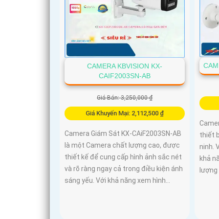
CAM
CAMERA KBVISION KX-
CAIF2003SN-AB
Giá Bán: 3,250,000 ₫
Giá Khuyến Mại: 2,112,500 ₫
Camer
Camera Giám Sát KX-CAiF2003SN-AB
thiết 
là một Camera chất lượng cao, được
ninh. 
thiết kế để cung cấp hình ảnh sắc nét
khả n
và rõ ràng ngay cả trong điều kiện ánh
lượng
sáng yếu. Với khả năng xem hình...