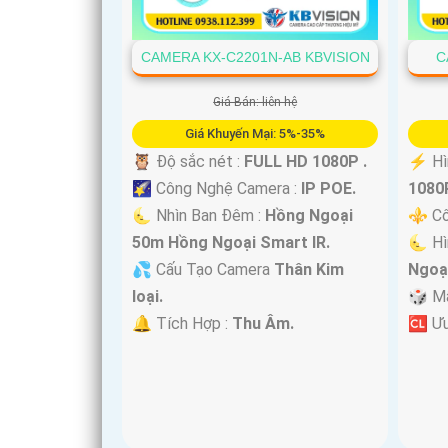
CAMERA KX-C2201N-AB KBVISION
C
Giá Bán: liên hệ
Giá Khuyến Mại: 5%-35%
🦉 Độ sắc nét :
FULL HD 1080P .
️⚡ Hì
🌠 Công Nghệ Camera :
IP POE.
1080P
🌜 Nhìn Ban Đêm :
Hồng Ngoại
⚜️ C
50m Hồng Ngoại Smart IR.
🌜 Hì
'
💦 Cấu Tạo Camera
Thân Kim
Ngoạ
loại.
🎲 M
️🔔 Tích Hợp :
Thu Âm.
️🆑 Ư