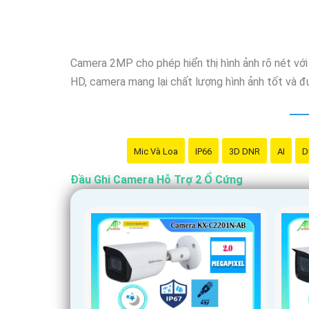
Nếu bạn đang tìm kiếm một giải pháp giám sát an 
cầu của bạn. Hãy đầu tư vào sản phẩm này để bảo
Camera 2MP cho phép hiển thị hình ảnh rõ nét với 
HD, camera mang lại chất lượng hình ảnh tốt và đ
Mic Và Loa
IP66
3D DNR
AI
D
Đầu Ghi Camera Hỗ Trợ 2 Ổ Cứng