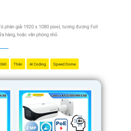
g nghệ phù hợp sẽ là sự lựa chọn hoàn hảo cho nhu
h chuyên nghiệp và hiệu quả nhất.
độ phân giải 1920 x 1080 pixel, tương đương Full
ửa hàng, hoặc văn phòng nhỏ.
 360
Thân
AI Coding
Speed Dome