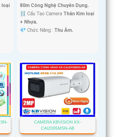
 loại
80m Công Nghệ Chuyên Dụng.
⛓ Cấu Tạo Camera
Thân Kim loại
+ Nhựa.
️💎 Chức Năng :
Thu Âm.
23N-
CAMERA KBVISION KX-
CAI2005MSN-AB