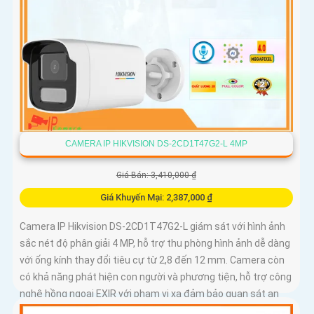
CAMERA IP HIKVISION DS-2CD1T47G2-L 4MP
Giá Bán: 3,410,000 ₫
Giá Khuyến Mại: 2,387,000 ₫
Camera IP Hikvision DS-2CD1T47G2-L giám sát với hình ảnh
sắc nét độ phân giải 4 MP, hỗ trợ thu phòng hình ảnh dễ dàng
với ống kính thay đổi tiêu cự từ 2,8 đến 12 mm. Camera còn
có khả năng phát hiện con người và phương tiện, hỗ trợ công
nghệ hồng ngoại EXIR với phạm vi xa đảm bảo quan sát an
ninh hiệu quả