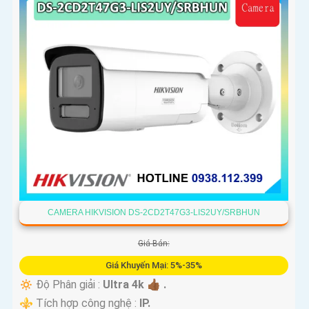
CAMERA HIKVISION DS-2CD2T47G3-LIS2UY/SRBHUN
Giá Bán:
Giá Khuyến Mại: 5%-35%
🔅 Độ Phân giải :
Ultra 4k 👍🏾 .
⚜️ Tích hợp công nghệ :
IP.