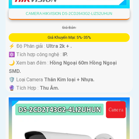
CAMERA HIKVISION DS-2CD2643G2-LIZS2UHUN
Giá Bán:
Giá Khuyến Mại: 5%-35%
️⚡ Độ Phân giải :
Ultra 2k + .
⚛️ Tích hợp công nghệ :
IP.
🌙 Xem ban đêm :
Hồng Ngoại 60m Hồng Ngoại
SMD.
🛡 Loại Camera
Thân Kim loại + Nhựa.
️🔮 Tích Hợp :
Thu Âm.