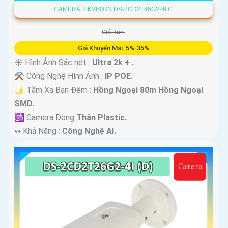
CAMERA HIKVISION DS-2CD2T46G2-4I C
Giá Bán:
Giá Khuyến Mại: 5%-35%
☀️ Hình Ảnh Sắc nét :
Ultra 2k + .
⚒ Công Nghệ Hình Ảnh :
IP POE.
🌛 Tầm Xa Ban Đêm :
Hồng Ngoại 80m Hồng Ngoại
SMD.
🕉️ Camera Dòng
Thân Plastic.
️↭ Khả Năng :
Công Nghệ AI.