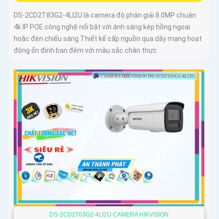
DS-2CD2T83G2-4LI2U là camera độ phân giải 8.0MP chuận
4k IP POE công nghệ nổi bật với ánh sáng kép hồng ngoại
hoặc đèn chiếu sáng Thiết kế cấp nguồn qua dây mạng hoạt
động ổn định ban đêm với màu sắc chân thực
DS-2CD2T63G2-4LI2U CAMERA HIKVISION