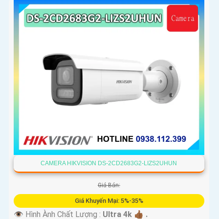
CAMERA HIKVISION DS-2CD2683G2-LIZS2UHUN
Giá Bán:
Giá Khuyến Mại: 5%-35%
👁 Hình Ành Chất Lượng :
Ultra 4k 👍🏾 .