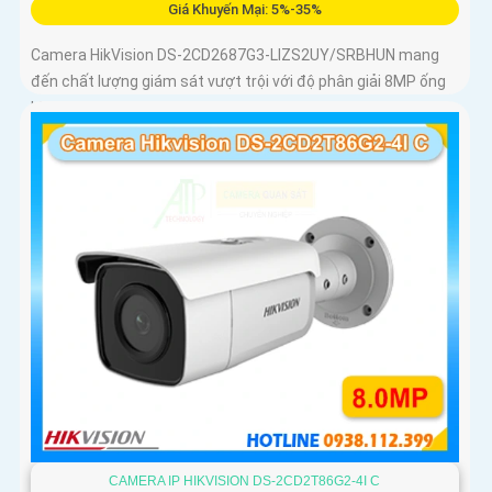
Giá Khuyến Mại: 5%-35%
Camera HikVision DS-2CD2687G3-LIZS2UY/SRBHUN mang
đến chất lượng giám sát vượt trội với độ phân giải 8MP ống
kính zoom quang 4x và công nghệ ColorVu
CAMERA IP HIKVISION DS-2CD2T86G2-4I C