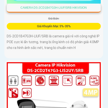
CAMERA DS-2CD1B47G3H-LIUF/SRB HIKVISION
Giá Bán:
Giá Khuyến Mại: 5%-35%
DS-2CD1B47G3H-LIUF/SRB là camera giá rẻ với công nghệ IP
POE cực kì ấn tượng, trang bị ống kính có độ phân giải 4.0MP
cho ra hình ảnh sắc nét, trang bị chuẩn nén H