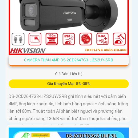
CAMERA THÂN 4MP DS-2CD2647G3-LIZS2UY/SRB
Giá Bán: Liên Hệ
Giá Khuyến Mại: 5%-35%
DS-2CD2647G3-LIZS2UY/SRB ghi hình siêu nét với cảm biến
4MP, ống kính zoom 4x, tích hợp hồng ngoại – ánh sáng trắng
lên tới 60m. Thuật toán AI phân biệt người và phương tiện,
chống ngược sáng 130dB và hỗ trợ đàm thoại hai chiều, phù
hợp giám sát ngoài trời chống nước IP67