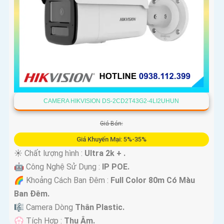
CAMERA HIKVISION DS-2CD2T43G2-4LI2UHUN
Giá Bán:
Giá Khuyến Mại: 5%-35%
☀️ Chất lượng hình :
Ultra 2k + .
🤖️ Công Nghệ Sử Dụng :
IP POE.
🌈 Khoảng Cách Ban Đêm :
Full Color 80m Có Màu
Ban Ðêm.
🎼️ Camera Dòng
Thân Plastic.
️💮 Tích Hợp :
Thu Âm.