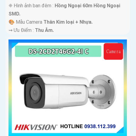
❈ Hình ảnh ban đêm :
Hồng Ngoại 60m Hồng Ngoại
SMD.
🎨 Mẫu Camera
Thân Kim loại + Nhựa.
️⇝ Ưu Điểm :
Thu Âm.