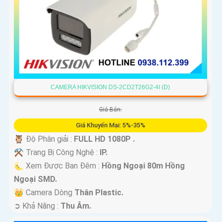
CAMERA HIKVISION DS-2CD2T26G2-4I (D)
Giá Bán:
Giá Khuyến Mại: 5%-35%
🦉 Độ Phân giải :
FULL HD 1080P .
⚒ Trang Bị Công Nghệ :
IP.
🌜 Xem Được Ban Đêm :
Hồng Ngoại 80m Hồng
Ngoại SMD.
👑 Camera Dòng
Thân Plastic.
️➲ Khả Năng :
Thu Âm.