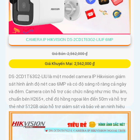
CAMERA IP HIKVISION DS-2CD1T63G2-LIUF 6MP
Giá Bán: 2,562,000 ₫
Giá Khuyến Mại: 2,562,000 ₫
DS-2CD1T63G2-LIU là một model camera IP Hikvision giám
sát hình ảnh độ nét cao 6MP và có độ sáng rõ ràng cả ngày
và đêm. Camera còn hỗ trợ các chức năng như mic thu âm,
chuẩn bén H265+, chế độ hồng ngoại lên đến 50m và hỗ trợ
thẻ nhớ 512GB giúp hỗ trợ giám sát và bảo vệ an ninh hiệu
quả