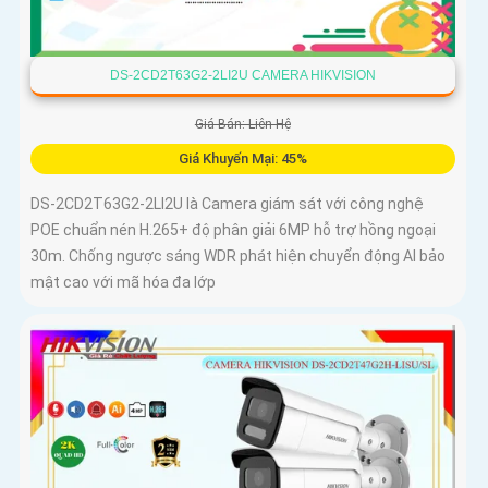
DS-2CD2T63G2-2LI2U CAMERA HIKVISION
Giá Bán: Liên Hệ
Giá Khuyến Mại: 45%
DS-2CD2T63G2-2LI2U là Camera giám sát với công nghệ
POE chuẩn nén H.265+ độ phân giải 6MP hỗ trợ hồng ngoại
30m. Chống ngược sáng WDR phát hiện chuyển động AI bảo
mật cao với mã hóa đa lớp