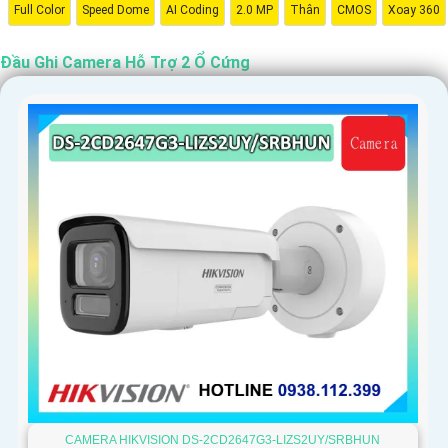
Full Color
Speed Dome
AI Coding
2.0 MP
Thân
CMOS
Xoay 360
Đầu Ghi Camera Hỗ Trợ 2 Ổ Cứng
'
CAMERA HIKVISION DS-2CD2647G3-LIZS2UY/SRBHUN