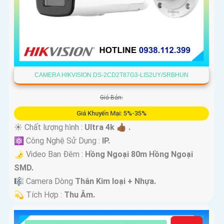
CAMERA HIKVISION DS-2CD2T87G3-LIS2UY/SRBHUN
Giá Bán:
Giá Khuyến Mại: 5%-35%
☀️ Chất lượng hình :
Ultra 4k 👍🏾 .
⚛️ Công Nghệ Sử Dụng :
IP.
🌛 Video Ban Đêm :
Hồng Ngoại 80m Hồng Ngoại
SMD.
🎼️ Camera Dòng
Thân Kim loại + Nhựa.
️💫 Tích Hợp :
Thu Âm.