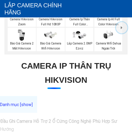
LẮP CAMERA CHÍNH
HÃNG
Camera Hikvision
Camera Hikvision
Camera Ip Thân
Camera Ip AI Full
Zoom
Full Hd 1080P
Full Color
Color Hikvision
Hikvision
Báo Giá Camera 2
Báo Giá Camera
Camera Wifi Dahua
Lắp Camera 2.0MP
Mắt Hikvision
Wifi Hikvision
Ngoài Trời
Ezviz
CAMERA IP THÂN TRỤ
HIKVISION
Đầu Ghi Camera Hỗ Trợ 2 Ổ Cứng Công Nghệ Phù Hợp Sư
Hướng