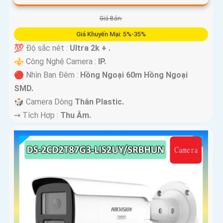
Giá Bán:
Giá Khuyến Mại: 5%-35%
💯 Độ sắc nét :
Ultra 2k + .
⚜️ Công Nghệ Camera :
IP.
🔴 Nhìn Ban Đêm :
Hồng Ngoại 60m Hồng Ngoại
SMD.
🎲 Camera Dòng
Thân Plastic.
️⇝ Tích Hợp :
Thu Âm.