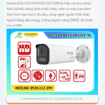
Camera DS-2CD1B47G2H-LIUF/SRB là mẫu camera được
thiết kế kiểu dáng thân chắc chắn, nhìn có màu ban đêm
50m tích hợp micro thu âm, công nghệ nguồn POE nhận
nguồn bằng dây mạng, chống ngược sáng DWDR, độ phân
giải 4.0MP
CAMERA HIKVISION DS-2CD1B47G2H-LIUF/SL