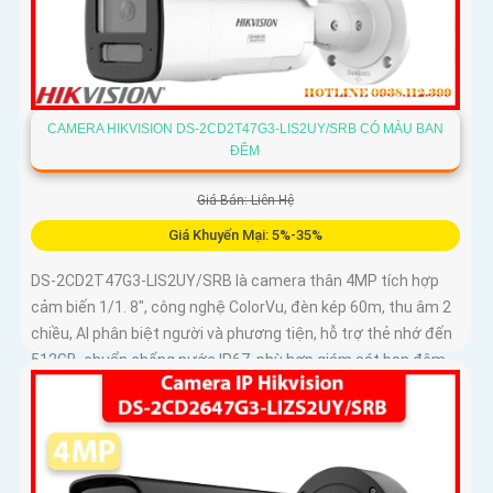
CAMERA HIKVISION DS-2CD2T47G3-LIS2UY/SRB CÓ MÀU BAN
ĐÊM
Giá Bán: Liên Hệ
Giá Khuyến Mại: 5%-35%
DS-2CD2T47G3-LIS2UY/SRB là camera thân 4MP tích hợp
cảm biến 1/1. 8", công nghệ ColorVu, đèn kép 60m, thu âm 2
chiều, AI phân biệt người và phương tiện, hỗ trợ thẻ nhớ đến
512GB, chuẩn chống nước IP67, phù hợp giám sát ban đêm
màu sắc 24/7