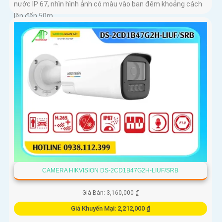
nước IP 67, nhìn hình ảnh có màu vào ban đêm khoảng cách
lên đến 50m
CAMERA HIKVISION DS-2CD1B47G2H-LIUF/SRB
Giá Bán: 3,160,000 ₫
Giá Khuyến Mại: 2,212,000 ₫