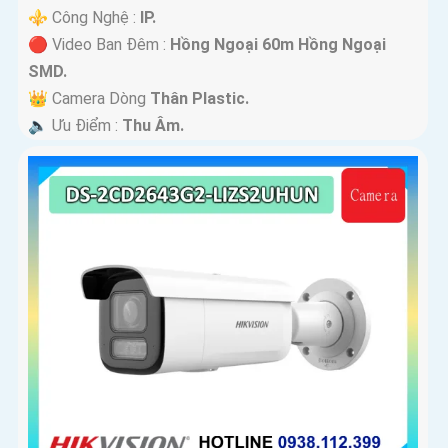
⚜️ Công Nghệ :
IP.
🔴 Video Ban Đêm :
Hồng Ngoại 60m Hồng Ngoại
SMD.
👑 Camera Dòng
Thân Plastic.
️🔈 Ưu Điểm :
Thu Âm.