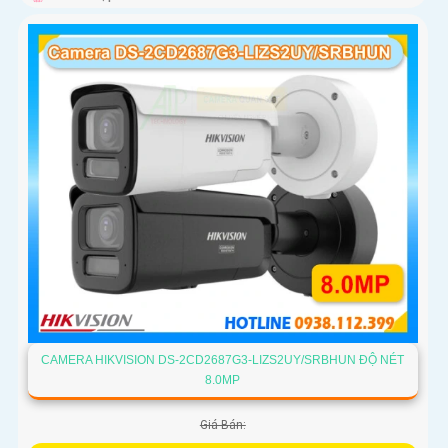
CAMERA HIKVISION DS-2CD2687G3-LIZS2UY/SRBHUN ĐỘ NÉT
8.0MP
Giá Bán: