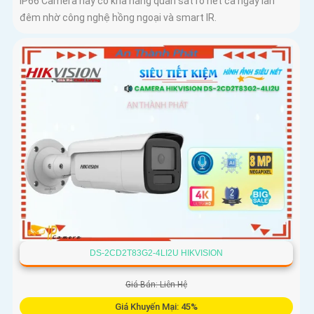
IP66 Camera này có khả năng quan sát rõ nét cả ngày lẫn
đêm nhờ công nghệ hồng ngoại và smart IR.
DS-2CD2T83G2-4LI2U HIKVISION
Giá Bán: Liên Hệ
Giá Khuyến Mại: 45%