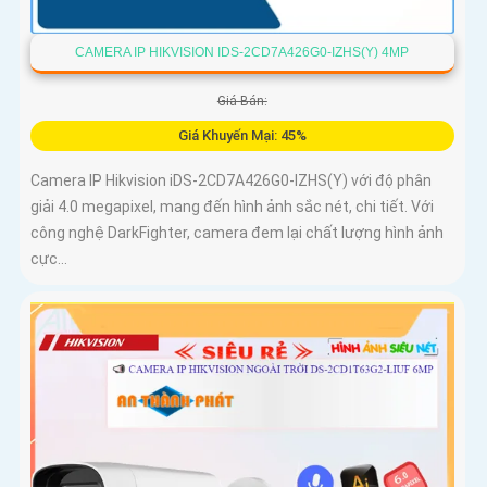
CAMERA IP HIKVISION IDS-2CD7A426G0-IZHS(Y) 4MP
Giá Bán:
Giá Khuyến Mại: 45%
Camera IP Hikvision iDS-2CD7A426G0-IZHS(Y) với độ phân
giải 4.0 megapixel, mang đến hình ảnh sắc nét, chi tiết. Với
công nghệ DarkFighter, camera đem lại chất lượng hình ảnh
cực...