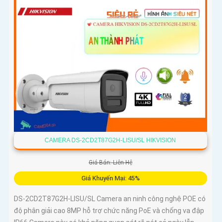
CAMERA DS-2CD2T87G2H-LISU/SL HIKVISION
Giá Bán: Liên Hệ
Giá Khuyến Mại: 45%
DS-2CD2T87G2H-LISU/SL Camera an ninh công nghệ POE có
độ phân giải cao 8MP hỗ trợ chức năng PoE và chống va đập