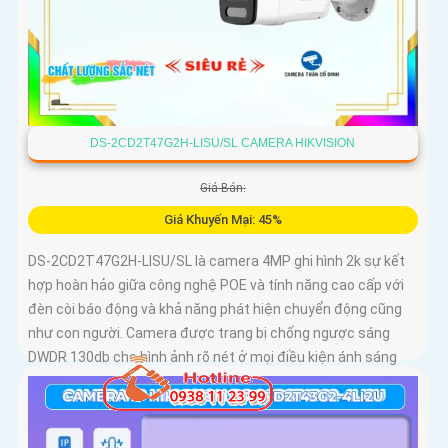
DS-2CD2T47G2H-LISU/SL CAMERA HIKVISION
Giá Bán:
Giá Khuyến Mại: 45%
DS-2CD2T47G2H-LISU/SL là camera 4MP ghi hình 2k sự kết
hợp hoàn hảo giữa công nghệ POE và tính năng cao cấp với
đèn còi báo động và khả năng phát hiện chuyển động cũng
như con người. Camera được trang bị chống ngược sáng
DWDR 130db cho hình ảnh rõ nét ở mọi điều kiện ánh sáng