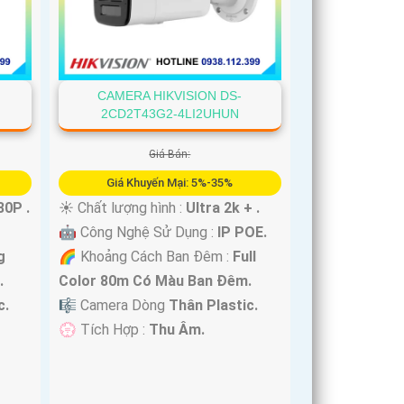
CAMERA HIKVISION DS-
2CD2T43G2-4LI2UHUN
Giá Bán:
Giá Khuyến Mại: 5%-35%
0P .
☀️ Chất lượng hình :
Ultra 2k + .
🤖️ Công Nghệ Sử Dụng :
IP POE.
g
🌈 Khoảng Cách Ban Đêm :
Full
.
Color 80m Có Màu Ban Ðêm.
c.
🎼️ Camera Dòng
Thân Plastic.
️💮 Tích Hợp :
Thu Âm.