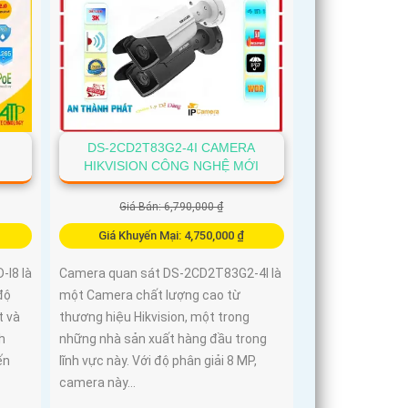
DS-2CD2T83G2-4I CAMERA
HIKVISION CÔNG NGHỆ MỚI
Giá Bán: 6,790,000 ₫
Giá Khuyến Mại: 4,750,000 ₫
I8 là
Camera quan sát DS-2CD2T83G2-4I là
độ
một Camera chất lượng cao từ
t và
thương hiệu Hikvision, một trong
h
những nhà sản xuất hàng đầu trong
ến
lĩnh vực này. Với độ phân giải 8 MP,
camera này...