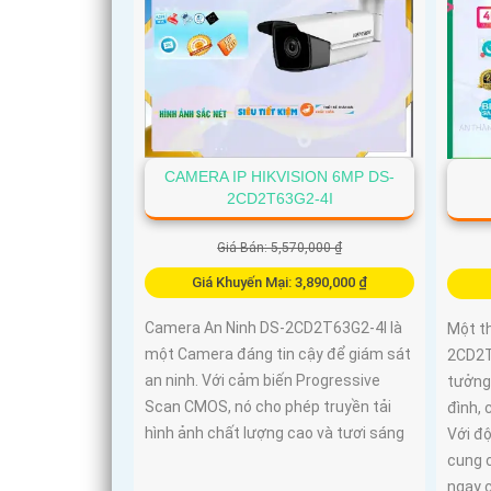
CAMERA IP HIKVISION 6MP DS-
2CD2T63G2-4I
Giá Bán: 5,570,000 ₫
Giá Khuyến Mại: 3,890,000 ₫
Camera An Ninh DS-2CD2T63G2-4I là
Một th
một Camera đáng tin cậy để giám sát
2CD2T
an ninh. Với cảm biến Progressive
tưởng
Scan CMOS, nó cho phép truyền tải
đình, 
hình ảnh chất lượng cao và tươi sáng
Với đ
cung c
ngay c