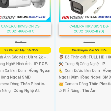
CAMERA HIKVISION DS-
CAMERA HIKVISION DS-
2CD2T46G2-4I C
2CD2T26G2-4I (D)
Giá Bán:
Giá Bán:
Giá Khuyến Mại: 5%-35%
Giá Khuyến Mại: 5%-35%
nh Ảnh Sắc nét :
Ultra 2k + .
🦉 Độ Phân giải :
FULL HD 108
ng Nghệ Hình Ảnh :
IP POE.
⚒ Trang Bị Công Nghệ :
IP.
ầm Xa Ban Đêm :
Hồng Ngoại
🌜 Xem Được Ban Đêm :
Hồn
Hồng Ngoại SMD.
Ngoại 80m Hồng Ngoại SMD
Camera Dòng
Thân Plastic.
👑 Camera Dòng
Thân Plasti
ả Năng :
Công Nghệ AI.
️➲ Khả Năng :
Thu Âm.