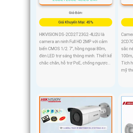
Giá Bán:
Giá Khuyến Mại: 45%
HIKVISION DS-2CD2T23G2-4LI2U là
Camer
camera an ninh Full HD 2MP với cảm
2CD70
biến CMOS 1/2. 7", hồng ngoại 80m,
sắc n
đèn LED trợ sáng thông minh. Thiết kế
100m,
chắc chắn, hỗ trợ PoE, chống ngược...
Tích h
mỹ thu