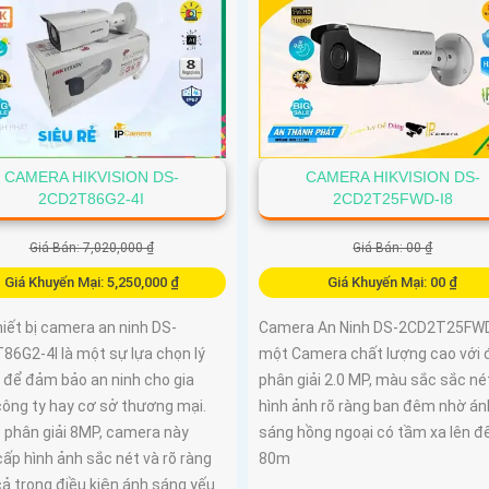
CAMERA HIKVISION DS-
CAMERA HIKVISION DS-
2CD2T86G2-4I
2CD2T25FWD-I8
Giá Bán: 7,020,000 ₫
Giá Bán: 00 ₫
Giá Khuyến Mại: 5,250,000 ₫
Giá Khuyến Mại: 00 ₫
iết bị camera an ninh DS-
Camera An Ninh DS-2CD2T25FWD-
86G2-4I là một sự lựa chọn lý
một Camera chất lượng cao với 
 để đảm bảo an ninh cho gia
phân giải 2.0 MP, màu sắc sắc né
công ty hay cơ sở thương mại.
hình ảnh rõ ràng ban đêm nhờ án
ộ phân giải 8MP, camera này
sáng hồng ngoại có tầm xa lên đ
ấp hình ảnh sắc nét và rõ ràng
80m
ả trong điều kiện ánh sáng yếu