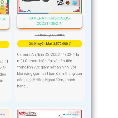
CAMERA HIKVISION DS-
/SL
2CD2T43G2-4I
Giá Bán: 5,110,000 ₫
Giá Khuyến Mại: 3,570,000 ₫
Camera An Ninh DS-2CD2T43G2-4I là
một Camera hiện đại và tiên tiến
 chất
trong lĩnh vực giám sát an ninh. Với
 cấp
khả năng giám sát ban đêm thông qua
ideo
công nghệ Hồng Ngoại 80m, khách
ện
hàng...