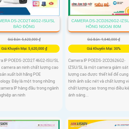
MERA DS-2CD2T46G2-ISU/SL
CAMERA DS-2CD2626G2-IZSU
BÁO ĐỘNG
HỒNG NGOẠI 80M
Giá Bán: 5,620,000 ₫
Giá Bán: 9,840,000 ₫
Giá Khuyến Mại: 5,620,000 ₫
Giá Khuyến Mại: 30%
a IP POEDS-2CD2T46G2-ISU/SL
Camera IP POEDS-2CD2626G2-
t camera an ninh chất lượng cao
IZSU/SL là một camera giám sát
sản xuất bởi hãng POE
lượng cao được thiết kế để cung
ology. Đây là một trong những
hình ảnh sắc nét và chất lượng v
camera IP hàng đầu trong ngành
chất lượng cao trong mọi điều ki
nghiệp an ninh
ánh sáng....