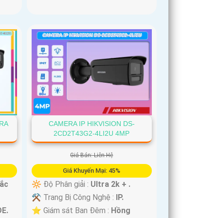
ERA
CAMERA IP HIKVISION DS-
2CD2T43G2-4LI2U 4MP
Giá Bán: Liên Hệ
Giá Khuyến Mại: 45%
Sắc
🔆 Độ Phân giải :
Ultra 2k + .
⚒ Trang Bị Công Nghệ :
IP.
OE.
⭐ Giám sát Ban Đêm :
Hồng