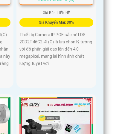
Giá Bán: LIÊN HỆ
Giá Khuyến Mại: 30%
I(C)
Thiết bị Camera IP POE sắc nét DS-
ng
2CD2T46G2-4I (C) là lựa chọn lý tưởng
 phân
với độ phân giải cao lên đến 4.0
ra này
megapixel, mang lại hình ảnh chất
 ràng
lượng tuyệt vời