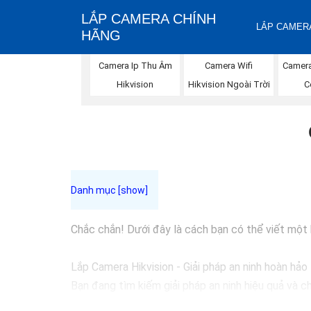
LẮP CAMERA CHÍNH
LẮP CAMERA
HÃNG
Camera Wifi
Camera Ip Thu Âm
Camera 
Hikvision Ngoài Trời
Hikvision
C
Chắc chắn! Dưới đây là cách bạn có thể viết một bà
Lắp Camera Hikvision - Giải pháp an ninh hoàn hảo
Bạn đang tìm kiếm giải pháp an ninh hiệu quả và c
đầu trong lĩnh vực an ninh và giám sát. Với chất l