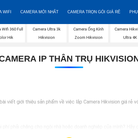
 WIFI
CAMERA MỚI NHẤT
CAMERA TRỌN GÓI GIÁ RẺ
PHỤ
Wifi 360 Full
Camera Ultra 3k
Camera Ống Kính
Camera Hikvi
olor Hik
Hikvision
Zoom Hikvision
Ultra 4K
CAMERA IP THÂN TRỤ HIKVISIO
i viết giới thiệu sản phẩm về việc lắp Camera Hikvision giá rẻ vớ
hi phí phải chăng cho ngôi nhà hoặc doanh nghiệp của mình? Hãy c
ượng hình ảnh sắc nét và giá cả phải chăng, Camera Hikvision là s