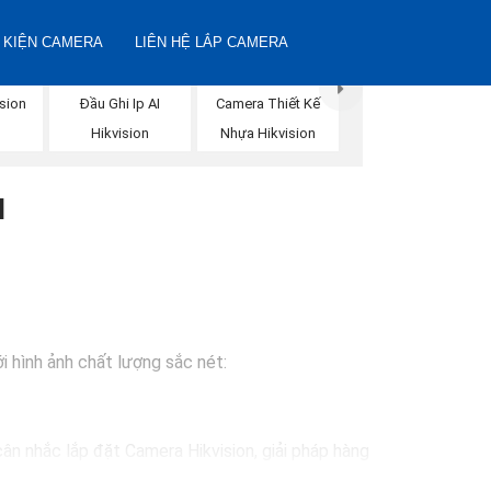
 KIỆN CAMERA
LIÊN HỆ LẮP CAMERA
sion
Đầu Ghi Ip AI
Camera Thiết Kế
Hikvision
Nhựa Hikvision
N
i hình ảnh chất lượng sắc nét:
ân nhắc lắp đặt Camera Hikvision, giải pháp hàng
ự lựa chọn lý tưởng cho việc bảo vệ tài sản và an