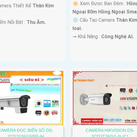
🔅 Xem Được Ban Đêm :
Hồn
amera Thiết Kế
Thân Kim
Ngoại 80m Hồng Ngoại Smar
❄ Cấu Tạo Camera
Thân Ki
iểm Nỗi Bật :
Thu Âm.
loại.
️⇝ Khả Năng :
Công Nghệ AI.
CAMERA ĐỌC BIỂN SỐ DS-
CAMERA HIKVISION DS-
2CD7026G0/EP-IH
2CD2T26G2-4I (C)