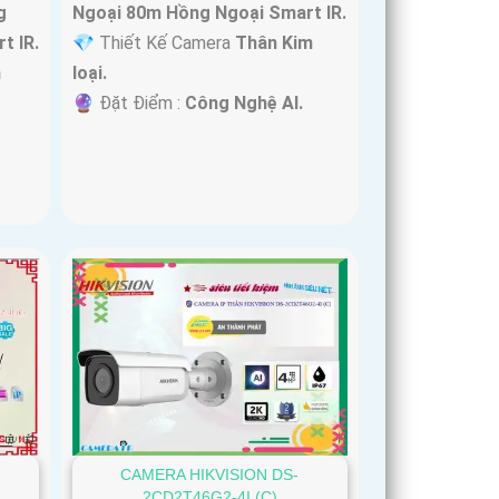
g
Ngoại 80m Hồng Ngoại Smart IR.
t IR.
💎 Thiết Kế Camera
Thân Kim
m
loại.
️🔮 Đặt Điểm :
Công Nghệ AI.
CAMERA HIKVISION DS-
2CD2T46G2-4I (C)