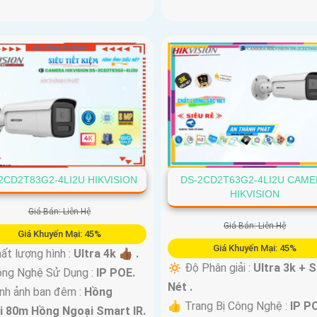
2CD2T83G2-4LI2U HIKVISION
DS-2CD2T63G2-4LI2U CAM
HIKVISION
Giá Bán: Liên Hệ
Giá Bán: Liên Hệ
Giá Khuyến Mại: 45%
Giá Khuyến Mại: 45%
ất lượng hình :
Ultra 4k 👍🏾 .
🔅 Độ Phân giải :
Ultra 3k + 
ng Nghệ Sử Dụng :
IP POE.
Nét .
nh ảnh ban đêm :
Hồng
👍 Trang Bị Công Nghệ :
IP P
i 80m Hồng Ngoại Smart IR.