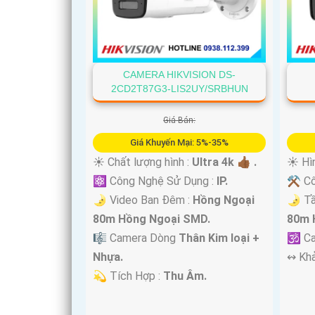
CAMERA HIKVISION DS-
2CD2T87G3-LIS2UY/SRBHUN
Giá Bán:
Giá Khuyến Mại: 5%-35%
☀️ Chất lượng hình :
Ultra 4k 👍🏾 .
☀️ Hì
⚛️ Công Nghệ Sử Dụng :
IP.
⚒ Cô
🌛 Video Ban Đêm :
Hồng Ngoại
🌛 T
80m Hồng Ngoại SMD.
80m 
🎼️ Camera Dòng
Thân Kim loại +
🕉️ 
Nhựa.
️↭ Kh
️💫 Tích Hợp :
Thu Âm.