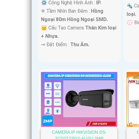
⚙ Công Nghệ Hình Ảnh :
IP.
🔩 C
❈ Tầm Nhìn Ban Đêm :
Hồng
loại.
Ngoại 80m Hồng Ngoại SMD.
️💮 Đ
👑 Cấu Tạo Camera
Thân Kim loại
+ Nhựa.
️⇝ Đặt Điểm :
Thu Âm.
CAMERA IP HIKVISION DS-
2CD2T23G2-4LI2U 2MP