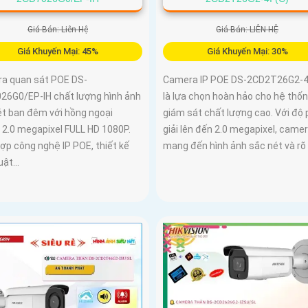
Giá Bán: Liên Hệ
Giá Bán: LIÊN HỆ
Giá Khuyến Mại: 45%
Giá Khuyến Mại: 30%
a quan sát POE DS-
Camera IP POE DS-2CD2T26G2-4
26G0/EP-IH chất lượng hình ảnh
là lựa chọn hoàn hảo cho hệ thố
ét ban đêm với hồng ngoại
giám sát chất lượng cao. Với độ
 2.0 megapixel FULL HD 1080P.
giải lên đến 2.0 megapixel, came
ợp công nghệ IP POE, thiết kế
mang đến hình ảnh sắc nét và rõ
ật...