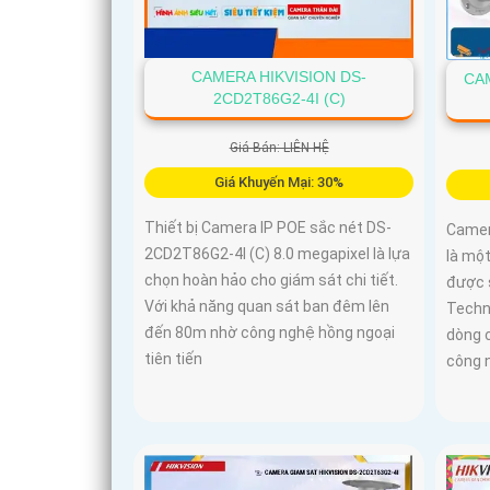
CAMERA HIKVISION DS-
CA
2CD2T86G2-4I (C)
Giá Bán: LIÊN HỆ
Giá Khuyến Mại: 30%
Thiết bị Camera IP POE sắc nét DS-
Camer
2CD2T86G2-4I (C) 8.0 megapixel là lựa
là mộ
chọn hoàn hảo cho giám sát chi tiết.
được 
Với khả năng quan sát ban đêm lên
Techn
đến 80m nhờ công nghệ hồng ngoại
dòng 
tiên tiến
công 