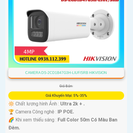
CAMERA DS-2CD1B47G3H-LIUF/SRB HIKVISION
Giá Bán:
Giá Khuyến Mại: 5%-35%
🔆 Chất lượng hình Ảnh :
Ultra 2k + .
🏆 Camera Công nghệ :
IP POE.
🌈 Khi xem thiếu sáng :
Full Color 50m Có Màu Ban
Ðêm.