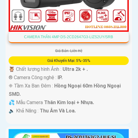
CAMERA THÂN 4MP DS-2CD2647G3-LIZS2UY/SRB
Giá Bán: Liên Hệ
Giá Khuyến Mại: 5%-35%
🦉 Chất lượng hình Ảnh :
Ultra 2k + .
®️ Camera Công nghệ :
IP.
❈ Tầm Xa Ban Đêm :
Hồng Ngoại 60m Hồng Ngoại
SMD.
💦 Mẫu Camera
Thân Kim loại + Nhựa.
️🔈 Khả Năng :
Thu Âm Và Loa.