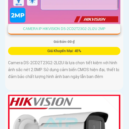
CAMERA IP HIKVISION DS-2CD2T23G2-2LI2U 2MP
Giá Bán: 00 ₫
Giá Khuyến Mại: 45%
Camera DS-2CD2T23G2-2LI2U là lựa chọn tiết kiệm với hình
ảnh sắc nét 2.0MP. Sử dụng cảm biến CMOS hiện đại, thiết bị
đảm bảo chất lượng hình ảnh ban ngày lẫn ban đêm