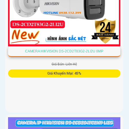
CAMERA HIKVISION DS-2CD2T83G2-2LI2U 8MP
Giá Bán: Liên Hệ
Giá Khuyến Mại: 45%