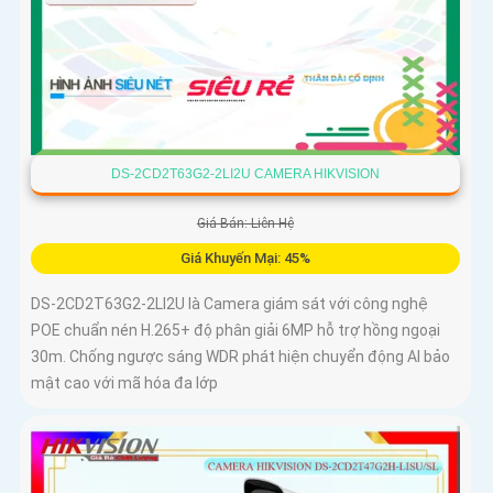
DS-2CD2T63G2-2LI2U CAMERA HIKVISION
Giá Bán: Liên Hệ
Giá Khuyến Mại: 45%
DS-2CD2T63G2-2LI2U là Camera giám sát với công nghệ
POE chuẩn nén H.265+ độ phân giải 6MP hỗ trợ hồng ngoại
30m. Chống ngược sáng WDR phát hiện chuyển động AI bảo
mật cao với mã hóa đa lớp