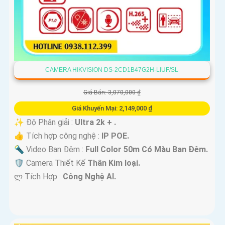
CAMERA HIKVISION DS-2CD1B47G2H-LIUF/SL
Giá Bán: 3,070,000 ₫
Giá Khuyến Mại: 2,149,000 ₫
✨ Độ Phân giải :
Ultra 2k + .
👍 Tích hợp công nghệ :
IP POE.
🔦 Video Ban Đêm :
Full Color 50m Có Màu Ban Ðêm.
🛡 Camera Thiết Kế
Thân Kim loại.
️ლ Tích Hợp :
Công Nghệ AI.