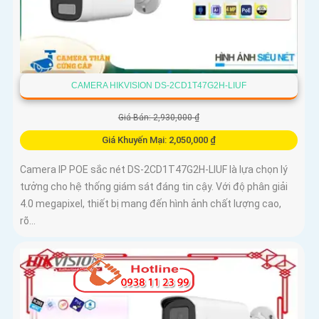
CAMERA HIKVISION DS-2CD1T47G2H-LIUF
Giá Bán: 2,930,000 ₫
Giá Khuyến Mại: 2,050,000 ₫
Camera IP POE sắc nét DS-2CD1T47G2H-LIUF là lựa chọn lý
tưởng cho hệ thống giám sát đáng tin cậy. Với độ phân giải
4.0 megapixel, thiết bị mang đến hình ảnh chất lượng cao,
rõ...