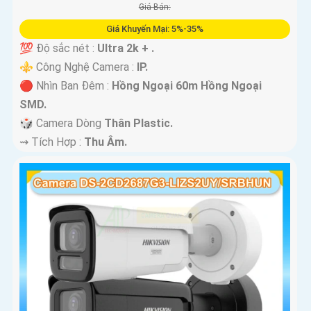
Giá Bán:
Giá Khuyến Mại: 5%-35%
💯 Độ sắc nét :
Ultra 2k + .
⚜️ Công Nghệ Camera :
IP.
🔴 Nhìn Ban Đêm :
Hồng Ngoại 60m Hồng Ngoại
SMD.
🎲 Camera Dòng
Thân Plastic.
️⇝ Tích Hợp :
Thu Âm.