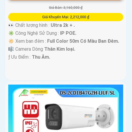
Giá Bán: 3,160,000 ₫
Giá Khuyến Mại: 2,212,000 ₫
👀 Chất lượng hình :
Ultra 2k + .
✳️ Công Nghệ Sử Dụng :
IP POE.
🔅 Xem ban đêm :
Full Color 50m Có Màu Ban Ðêm.
🎼️ Camera Dòng
Thân Kim loại.
️ƒ Ưu Điểm :
Thu Âm.