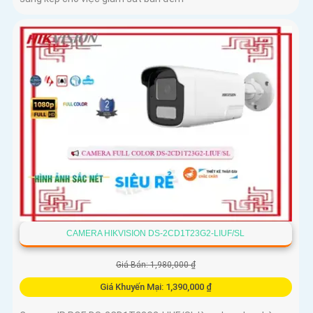
CAMERA HIKVISION DS-2CD1T23G2-LIUF/SL
Giá Bán: 1,980,000 ₫
Giá Khuyến Mại: 1,390,000 ₫