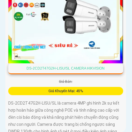
DS-2CD2T47G2H-LISU/SL CAMERA HIKVISION
Giá Bán:
Giá Khuyến Mại: 45%
DS-2CD2T47G2H-LISU/SL là camera 4MP ghi hình 2k sự kết
hợp hoàn hảo giữa công nghệ POE và tính năng cao cấp với
đèn còi báo động và khả năng phát hiện chuyển động cũng
như con người. Camera được trang bị chống ngược sáng
DWDR 130db cho hình ảnh rõ nét ở mọi điều kiện ánh sáng