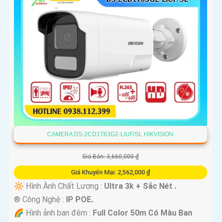
CAMERA DS-2CD1T63G2-LIUF/SL HIKVISION
Giá Bán: 3,660,000 ₫
Giá Khuyến Mại: 2,562,000 ₫
🔆 Hình Ành Chất Lượng :
Ultra 3k + Sắc Nét .
®️ Công Nghệ :
IP POE.
🌈 Hình ảnh ban đêm :
Full Color 50m Có Màu Ban