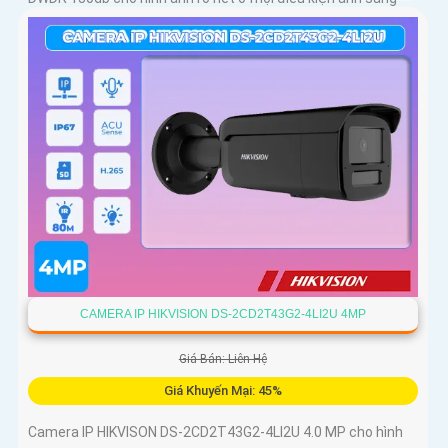
CAMERA IP HIKVISION DS-2CD2T43G2-4LI2U 4MP
Giá Bán: Liên Hệ
Giá Khuyến Mại: 45%
Camera IP HIKVISON DS-2CD2T43G2-4LI2U 4.0 MP cho hình