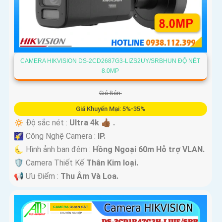
CAMERA HIKVISION DS-2CD2687G3-LIZS2UY/SRBHUN ĐỘ NÉT
8.0MP
Giá Bán:
Giá Khuyến Mại: 5%-35%
🔅 Độ sắc nét :
Ultra 4k 👍🏾 .
🌠 Công Nghệ Camera :
IP.
🌜 Hình ảnh ban đêm :
Hồng Ngoại 60m Hỗ trợ VLAN.
🛡 Camera Thiết Kế
Thân Kim loại.
️📢 Ưu Điểm :
Thu Âm Và Loa.