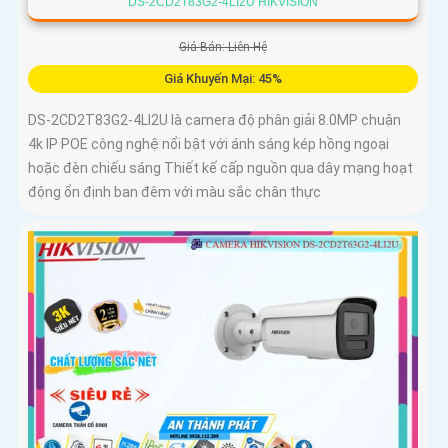
DS-2CD2T83G2-4LI2U HIKVISION
Giá Bán: Liên Hệ
Giá Khuyến Mại: 45%
DS-2CD2T83G2-4LI2U là camera độ phân giải 8.0MP chuận
4k IP POE công nghệ nổi bật với ánh sáng kép hồng ngoại
hoặc đèn chiếu sáng Thiết kế cấp nguồn qua dây mạng hoạt
động ổn định ban đêm với màu sắc chân thực