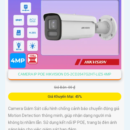
CAMERA IP POE HIKVISION DS-2CD2647G2HT-LIZS 4MP
Giá Bán: 00 ₫
Giá Khuyến Mại: 45%
Camera Giám Sát cấu hình chống cảnh báo chuyển động giả
Motion Detection thông minh, giúp nhận dạng người mà
không bị nhầm lẫn. Sử dụng kết nối IP POE, trang bị đèn ánh
sáng kép cho việc giám sát ban đêm