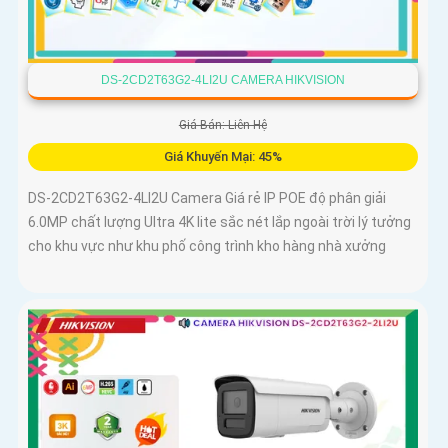
DS-2CD2T63G2-4LI2U CAMERA HIKVISION
Giá Bán: Liên Hệ
Giá Khuyến Mại: 45%
DS-2CD2T63G2-4LI2U Camera Giá rẻ IP POE độ phân giải
6.0MP chất lượng Ultra 4K lite sắc nét lắp ngoài trời lý tưởng
cho khu vực như khu phố công trình kho hàng nhà xưởng