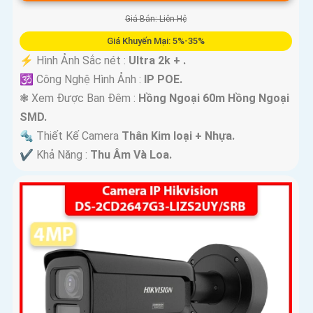
Giá Bán: Liên Hệ
Giá Khuyến Mại: 5%-35%
️⚡ Hình Ảnh Sắc nét :
Ultra 2k + .
🕉️ Công Nghệ Hình Ảnh :
IP POE.
❃ Xem Được Ban Đêm :
Hồng Ngoại 60m Hồng Ngoại
SMD.
🔩 Thiết Kế Camera
Thân Kim loại + Nhựa.
️✔️ Khả Năng :
Thu Âm Và Loa.