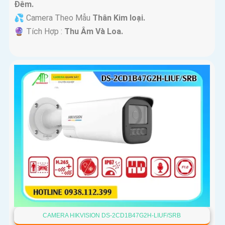
Ðêm.
💦 Camera Theo Mẫu
Thân Kim loại.
️🔮 Tích Hợp :
Thu Âm Và Loa.
CAMERA HIKVISION DS-2CD1B47G2H-LIUF/SRB