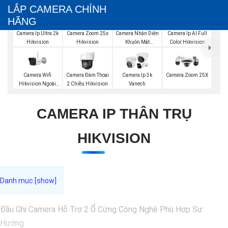
LẮP CAMERA CHÍNH
HÃNG
Camera Nhận Diện
Camera Ip Ultra 2k
Camera Zoom 25x
Camera Ip AI Full
Khuôn Mặt
Hikvision
Hikvision
Color Hikvision
Hikvision
Camera Wifi
Camera Đàm Thoại
Camera Ip 3k
Camera Zoom 25X
Hikvision Ngoài
2 Chiều Hikvision
Vanech
Trời
CAMERA IP THÂN TRỤ
HIKVISION
Đầu Ghi Camera Hỗ Trợ 2 Ổ Cứng Công Nghệ Phù Hợp Sư
Hướng