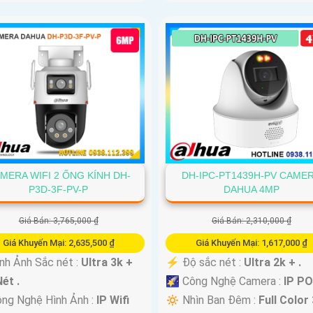
MERA WIFI 2 ỐNG KÍNH DH-
DH-IPC-PT1439H-PV CAME
P3D-3F-PV-P
DAHUA 4MP
Giá Bán: 3,765,000 ₫
Giá Bán: 2,310,000 ₫
Giá Khuyến Mại: 2,635,500 ₫
Giá Khuyến Mại: 1,617,000 ₫
 Hình Ảnh Sắc nét :
Ultra 3k +
️⚡ Độ sắc nét :
Ultra 2k + .
ét .
🌠 Công Nghệ Camera :
IP PO
ông Nghệ Hình Ảnh :
IP Wifi
🔅 Nhìn Ban Đêm :
Full Color