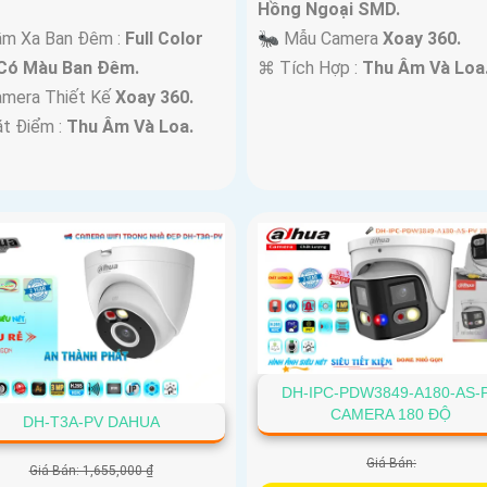
Hồng Ngoại SMD.
ầm Xa Ban Đêm :
Full Color
🐜 Mẫu Camera
Xoay 360.
Có Màu Ban Ðêm.
️⌘ Tích Hợp :
Thu Âm Và Loa
amera Thiết Kế
Xoay 360.
ặt Điểm :
Thu Âm Và Loa.
DH-IPC-PDW3849-A180-AS-
CAMERA 180 ĐỘ
DH-T3A-PV DAHUA
Giá Bán:
Giá Bán: 1,655,000 ₫