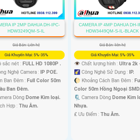
CAMERA IP 4MP DAHUA DH-I
ERA IP 2MP DAHUA DH-IPC-
HDW3449QM-S-IL-BLACK
HDW3249QM-S-IL
Giá Bán: liên hệ
Giá Bán: Liên hệ
Giá Khuyến Mại: 5%-35%
Giá Khuyến Mại: 5%-35%
👁 Chất lượng hình :
Ultra 2k 
 sắc nét :
FULL HD 1080P .
🌠 Công Nghệ Sử Dụng :
IP.
ông Nghệ Camera :
IP POE.
🌔 Khoảng Cách Ban Đêm :
Fu
n Ban Đêm :
Full Color 50m
Color 50m Hồng Ngoại SMD
àu Ban Ðêm.
🗜️ Camera Dòng
Dome Kim lo
mera Dòng
Dome Kim loại.
Nhựa.
ích Hợp :
Thu Âm.
️₤ Ưu Điểm :
Thu Âm.