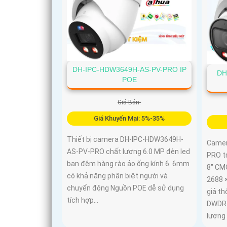
DH-IPC-HDW3649H-AS-PV-PRO IP
DH
POE
Giá Bán:
Giá Khuyến Mại: 5%-35%
Thiết bị camera DH-IPC-HDW3649H-
Camer
AS-PV-PRO chất lượng 6.0 MP đèn led
PRO t
ban đêm hàng rào ảo ống kính 6. 6mm
8" CM
có khả năng phân biệt người và
2688 
chuyển động Nguồn POE dễ sử dụng
giả t
tích hợp...
DWDR 
lượng