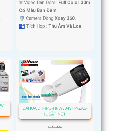
❃ Video Ban Đêm :
Full Color 30m
Có Màu Ban Ðêm.
.
🛡 Camera Dòng
Xoay 360.
️🛃 Tích Hợp :
Thu Âm Và Loa.
PV
DAHUA DH-IPC-HFW3849TP-ZAS-
IL SẮT NÉT
Giá Bán: