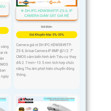
-EU-
✲ DH-IPC-HDW3849TP-ZS-IL IP
CAMERA GIÁM SÁT GIÁ RẺ
Giá Bán:
Giá Khuyến Mại: 5%-35%
Camera giá rẻ DH-IPC-HDW3849TP-
 sáng
ZS-IL là loại Camera IP 8MP @1/2. 7"
ại và
CMOS cảm biến hình ảnh Tiêu cự thay
hân
đổi 2. 7 mm–13. 5 mm tích hợp chức
p CMOS
năng Thu âm phát hiện chuyển động
 ban
thông...
n ngày