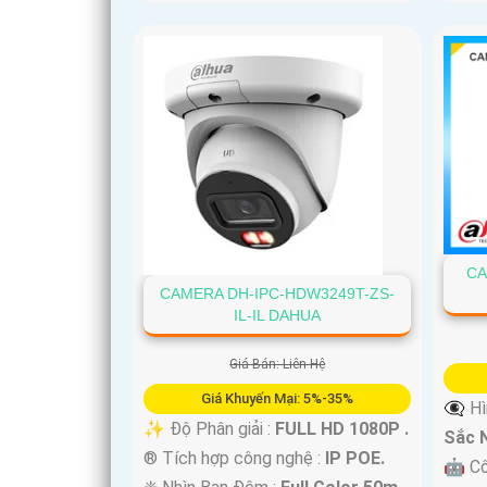
CA
CAMERA DH-IPC-HDW3249T-ZS-
IL-IL DAHUA
Giá Bán: Liên Hệ
Giá Khuyến Mại: 5%-35%
👁️‍🗨
✨ Độ Phân giải :
FULL HD 1080P .
Sắc N
®️ Tích hợp công nghệ :
IP POE.
🤖️ C