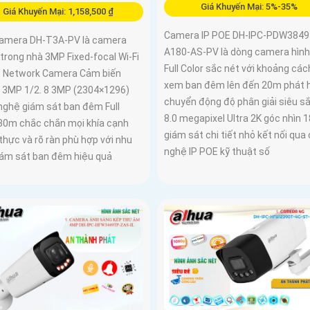
Giá Khuyến Mại: 5%-35%
Giá Khuyến Mại: 1,158,500 ₫
Camera IP POE DH-IPC-PDW3849
Camera DH-T3A-PV là camera
A180-AS-PV là dòng camera hình
trong nhà 3MP Fixed-focal Wi-Fi
Full Color sắc nét với khoảng các
t Network Camera Cảm biến
xem ban đêm lên đến 20m phát 
3MP 1/2. 8 3MP (2304×1296)
chuyển động độ phân giải siêu s
nghệ giám sát ban đêm Full
8.0 megapixel Ultra 2K góc nhìn 
 30m chắc chắn mọi khía cạnh
giám sát chi tiết nhỏ kết nối qua
thực và rõ ràn phù hợp với nhu
nghệ IP POE kỹ thuật số
iám sát ban đêm hiệu quả