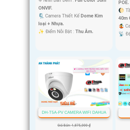
❈ Nhìn Ban Đêm :
Full Color 50m
POE.
ONVIF.
🌔 T
🗜️ Camera Thiết Kế
Dome Kim
40m 
loại + Nhựa.
🤹 C
️✨ Điểm Nỗi Bật :
Thu Âm.
️📡 Đ
DH-T5A-PV CAMERA WIFI DAHUA
Giá Bán: 1,875,000 ₫