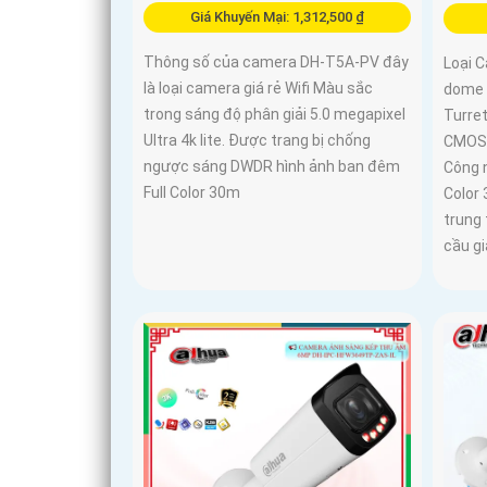
Giá Khuyến Mại: 1,312,500 ₫
Thông số của camera DH-T5A-PV đây
Loại 
là loại camera giá rẻ Wifi Màu sắc
dome 
trong sáng độ phân giải 5.0 megapixel
Turre
Ultra 4k lite. Được trang bị chống
CMOS 
ngược sáng DWDR hình ảnh ban đêm
Công 
Full Color 30m
Color
trung 
cầu g