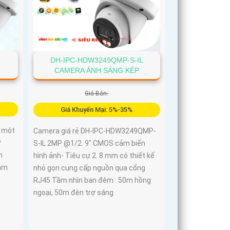
DH-IPC-HDW3249QMP-S-IL
CAMERA ÁNH SÁNG KÉP
Giá Bán:
Giá Khuyến Mại: 5%-35%
 một
Camera giá rẻ DH-IPC-HDW3249QMP-
P
S-IL 2MP @1/2. 9" CMOS cảm biến
h
hình ảnh- Tiêu cự 2. 8 mm có thiết kế
 mm
nhỏ gọn cung cấp nguồn qua cổng
RJ45 Tầm nhìn ban đêm : 50m hồng
ngoại, 50m đèn trợ sáng