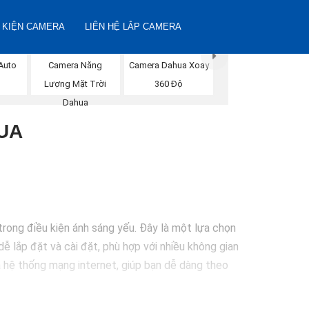
 KIỆN CAMERA
LIÊN HỆ LẮP CAMERA
Camera Năng
Auto
Camera Dahua Xoay
Lượng Mặt Trời
g
360 Độ
Dahua
UA
rong điều kiện ánh sáng yếu. Đây là một lựa chọn
ễ lắp đặt và cài đặt, phù hợp với nhiều không gian
a hệ thống mạng internet, giúp bạn dễ dàng theo