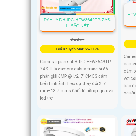
HFW
DAHUA DH-IPC-HFW3649TP-ZAS-
IL SẮC NÉT
Giá Bán:
Giá Khuyến Mại: 5%-35%
Camer
Camera quan sáDH-IPC-HFW3649TP-
camer
ZAS-IL là camera dahua trang bị độ
cảm bi
phân giải 6MP @1/2. 7" CMOS cảm
với c
biến hình ảnh Tiêu cự thay đổi 2. 7
báo đ
mm–13. 5 mms Chế độ hồng ngoại và
người
led trợ...