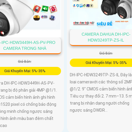
CAMERA DAHUA DH-IPC-
HDW3249TP-ZS-IL
-IPC-HDW3449H-AS-PV-PRO
CAMERA TRONG NHÀ
Giá Bán:
Giá Bán:
Giá Khuyến Mại: 5%-35%
Giá Khuyến Mại: 5%-35%
DH-IPC-HDW3249TP-ZS-IL Đây là
loại cameravới các thông số 2M
a DH-IPC-HDW3449H-AS-PV-
@1/2. 9" CMOS cảm biến hình ản
rang bị độ phân giải 4MP @1/1.
Tiêu cự thay đổi 2. 7 mm–13. 5
OS cảm biến hình ảnh ghi hình
trang bị nhận dạng người chống
×1520 pixel có chống báo động
ngược sáng DWDR...
hông minh chống ngược sáng
hình ảnh màu ban đêm chất
 cao