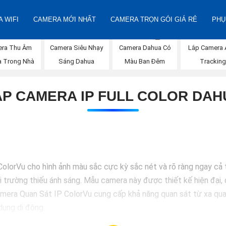
 WIFI
CAMERA MỚI NHẤT
CAMERA TRỌN GÓI GIÁ RẺ
PHỤ
ra Thu Âm
Camera Siêu Nhạy
Camera Dahua Có
Lắp Camera 
 Trong Nhà
Sáng Dahua
Màu Ban Đêm
Trackin
ẮP CAMERA IP FULL COLOR DAH
lorVu cho hình ảnh màu sắc cực kỳ sắc nét và rõ ràng ngay cả t
 trường thiếu ánh sáng. Mẫu camera này được thiết kế hiện đại, d
Camera Quan Sát IP ColorVu cung cấp khả năng quan sát từ xa qu
dụng di động.