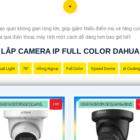
ao quát không gian rộng lớn, giúp giảm thiểu điểm mù và tăng cư
xa qua điện thoại, máy tính một cách dễ dàng hơn bao giờ hết
LẮP CAMERA IP FULL COLOR DAHUA
ual Light
78°
Hồng Ngoại
Full Color
Speed Dome
AI Codin