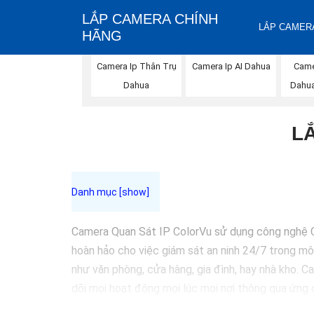
LẮP CAMERA CHÍNH
LẮP CAMERA
HÃNG
Camera Ip Thân Trụ
Camera Ip AI Dahua
Came
Dahua
Dahua
L
Camera Quan Sát IP ColorVu sử dụng công nghệ Co
hoàn hảo cho việc giám sát an ninh 24/7 trong môi
như văn phòng, cửa hàng, gia đình, hay nhà kho. 
dõi mọi hoạt động mọi lúc mọi nơi thông qua ứng 