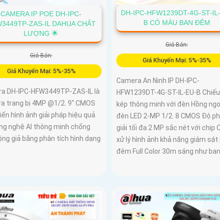
DH-IPC-HFW1239DT-4G-ST-IL
CAMERA IP POE DH-IPC-
B CÓ MÀU BAN ĐÊM
3449TP-ZAS-IL DAHUA CHẤT
LƯỢNG 🌟
Giá Bán:
Giá Bán:
Giá Khuyến Mại: 5%-35%
Giá Khuyến Mại: 5%-35%
Camera An Ninh IP DH-IPC-
a DH-IPC-HFW3449TP-ZAS-IL là
HFW1239DT-4G-ST-IL-EU-B Chiếu
a trang bị 4MP @1/2. 9" CMOS
kép thông minh với đèn Hồng ngo
ến hình ảnh giải pháp hiệu quả
đèn LED 2-MP 1/2. 8 CMOS Độ p
ông nghệ AI thông minh chống
giải tối đa 2 MP sắc nét với chi
ộng giả bằng phân tích hình dạng
xử lý hình ảnh khả năng giám sát
đêm Full Color 30m sáng như ba