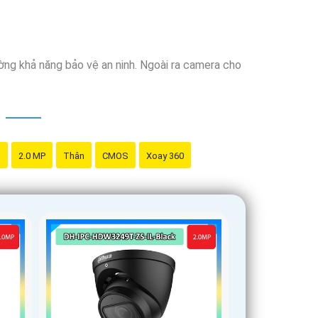
ờng khả năng bảo vệ an ninh. Ngoài ra camera cho
g
2.0 MP
Thân
CMOS
Xoay 360