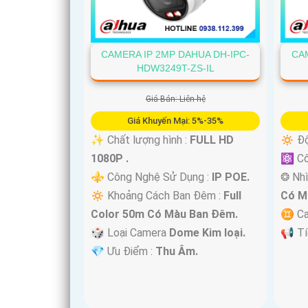
'
CAMERA IP 2MP DAHUA DH-IPC-
CAM
HDW3249T-ZS-IL
Giá Bán: Liên hệ
Giá Khuyến Mại: 5%-35%
✨ Chất lượng hình :
FULL HD
🔅 Độ
1080P .
⚛️ C
⚜️ Công Nghệ Sử Dụng :
IP POE.
❂ Nhì
🔅 Khoảng Cách Ban Đêm :
Full
Có M
Color 50m Có Màu Ban Ðêm.
♊ Ca
🎲 Loại Camera
Dome Kim loại.
️📢 T
️💎 Ưu Điểm :
Thu Âm.