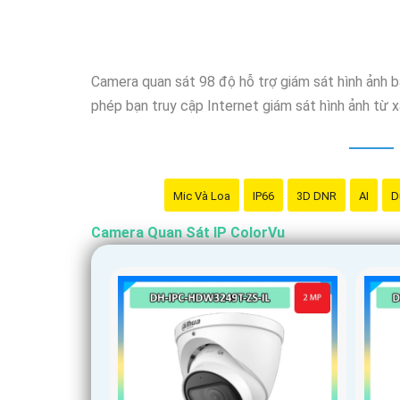
Camera quan sát 98 độ hỗ trợ giám sát hình ảnh b
phép bạn truy cập Internet giám sát hình ảnh từ 
Mic Và Loa
IP66
3D DNR
AI
D
Camera Quan Sát IP ColorVu