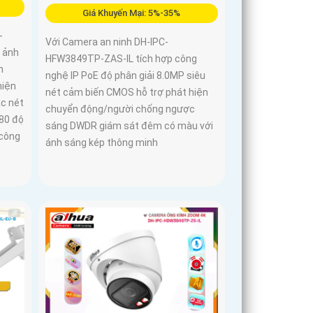
Giá Khuyến Mại: 5%-35%
-
Với Camera an ninh DH-IPC-
 ảnh
HFW3849TP-ZAS-IL tích hợp công
h
nghệ IP PoE độ phân giải 8.0MP siêu
hiện
nét cảm biến CMOS hỗ trợ phát hiện
ắc nét
chuyển động/người chống ngược
180 độ
sáng DWDR giám sát đêm có màu với
 công
ánh sáng kép thông minh