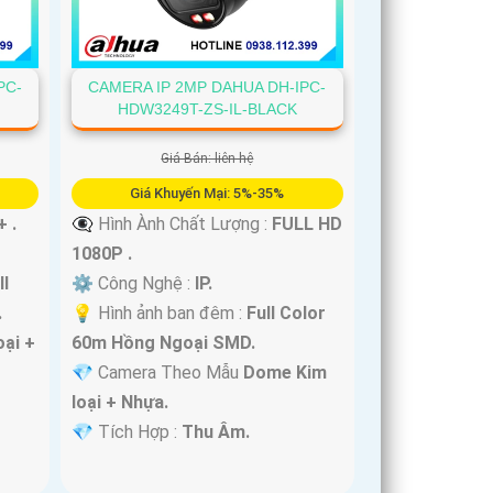
PC-
CAMERA IP 2MP DAHUA DH-IPC-
HDW3249T-ZS-IL-BLACK
Giá Bán: liên hệ
Giá Khuyến Mại: 5%-35%
+ .
👁️‍🗨 Hình Ành Chất Lượng :
FULL HD
1080P .
ll
⚙ Công Nghệ :
IP.
.
💡 Hình ảnh ban đêm :
Full Color
ại +
60m Hồng Ngoại SMD.
💎 Camera Theo Mẫu
Dome Kim
loại + Nhựa.
️💎 Tích Hợp :
Thu Âm.