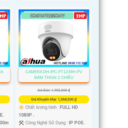
RA
CAMERA DH-IPC-PT1239H-PV
ĐÀM THOẠI 2 CHIỀU
Giá Bán: 1,955,000 ₫
Giá Khuyến Mại: 1,368,500 ₫
🔅 Chất lượng hình :
FULL HD
E.
1080P .
 30m
⚒ Công Nghệ Sử Dụng :
IP POE.