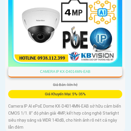
CAMERA IP KX-D4014MN-EAB
Giá Bán: liên hệ
Giá Khuyến Mại: 5%-35%
Camera IP AI ePoE Dome KX-D4014MN-EAB sở hữu cảm biến
CMOS 1/1. 8” độ phân giải 4MP, kết hợp công nghệ Starlight
siêu nhạy sáng và WDR 140dB, cho hình ảnh rõ nét cả ngày
lẫn đêm