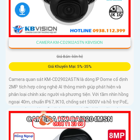
CAMERA KM-CD2902ASTN KBVISION
Giá Bán: liên hệ
Giá Khuyến Mại: 5%-35%
Camera quan sát KM-CD2902ASTN là dòng IP Dome cố định
2MP tích hợp công nghệ AI thông minh giúp phát hiện và
phân loại chính xác người và phương tiện. Với tầm nhìn hồng
ngoại 40m, chuẩn IP67, IK10, chống sét 5000V và hỗ trợ PoE,
camera hoạt động ổn định trong mọi điều kiện môi trường