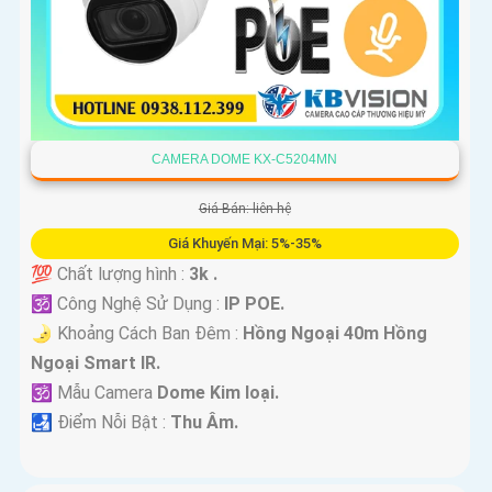
CAMERA DOME KX-C5204MN
Giá Bán: liên hệ
Giá Khuyến Mại: 5%-35%
💯 Chất lượng hình :
3k .
🕉️ Công Nghệ Sử Dụng :
IP POE.
🌛 Khoảng Cách Ban Đêm :
Hồng Ngoại 40m Hồng
Ngoại Smart IR.
🕉️ Mẫu Camera
Dome Kim loại.
️🛃 Điểm Nỗi Bật :
Thu Âm.