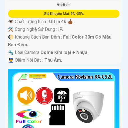
Giá Bán:
Giá Khuyến Mại: 5%-35%
👁 Chất lượng hình :
Ultra 4k 👍🏾 .
⚒ Công Nghệ Sử Dụng :
IP.
🌔 Khoảng Cách Ban Đêm :
Full Color 30m Có Màu
Ban Ðêm.
🔩 Loại Camera
Dome Kim loại + Nhựa.
️👮 Điểm Nỗi Bật :
Thu Âm.