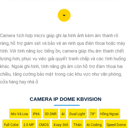
thống giám sát của bạn? Hãy đến với Camera Kbvision - thương
hiệu uy tín với chiết khấu cao. Với công nghệ hàng đầu, Camera
Kbvision mang đến cho bạn hình ảnh chất lượng cao, rõ nét và
độ tin cậy cao. Đừng để bất kỳ sự cố nào xảy ra mà không có
Camera tích hợp micro giúp ghi lại hình ảnh kèm âm thanh rõ
sự giám sát chuyên nghiệp. Hãy đầu tư vào Camera Kbvision và
ràng, hỗ trợ giám sát và bảo vệ an ninh qua điện thoại hoặc máy
yên tâm bảo vệ gia đình và tài sản của bạn ngay hôm nay!"
tính. Với tính năng lọc tiếng ồn, camera giúp thu âm thanh chất
Bạn có thể điều chỉnh và thêm vào nội dung trên để phù hợp với
lượng hơn, phục vụ việc giải quyết tranh chấp và các tình huống
nhu cầu cụ thể của bạn. Chúc bạn thành công!
khác. Ngoài ghi hình, tính năng ghi âm còn hỗ trợ đàm thoại hai
chiều, tăng cường bảo mật trong các khu vực như văn phòng,
cửa hàng hay nhà ở.
CAMERA IP DOME KBVISION
Mic Và Loa
IP66
3D DNR
AI
Dual Light
78°
Hồng Ngoại
Full Color
2.0 MP
CMOS
Xoay 360
Thân
AI Coding
Speed Dome