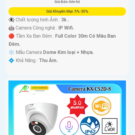
Giá Bán: liên hệ
Giá Khuyến Mại: 5%-35%
👁️‍🗨 Chất lượng hình Ảnh :
3k .
🤖️ Camera Công nghệ :
IP Wifi.
🔴 Tầm Xa Ban Đêm :
Full Color 30m Có Màu Ban
Ðêm.
❄ Mẫu Camera
Dome Kim loại + Nhựa.
️💠 Khả Năng :
Thu Âm.