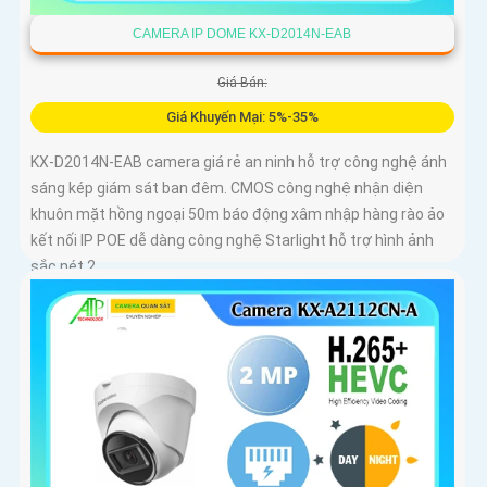
CAMERA IP DOME KX-D2014N-EAB
Giá Bán:
Giá Khuyến Mại: 5%-35%
KX-D2014N-EAB camera giá rẻ an ninh hỗ trợ công nghệ ánh
sáng kép giám sát ban đêm. CMOS công nghệ nhận diện
khuôn mặt hồng ngoại 50m báo động xâm nhập hàng rào ảo
kết nối IP POE dễ dàng công nghệ Starlight hỗ trợ hình ảnh
sắc nét 2