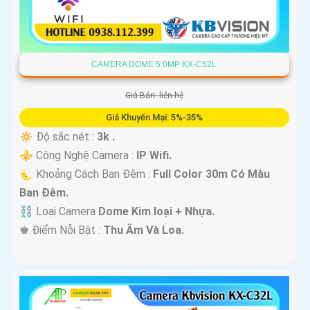
CAMERA DOME 5.0MP KX-C52L
Giá Bán: liên hệ
Giá Khuyến Mại: 5%-35%
🔅 Độ sắc nét :
3k .
⚜️ Công Nghệ Camera :
IP Wifi.
🌜 Khoảng Cách Ban Đêm :
Full Color 30m Có Màu
Ban Ðêm.
⛓ Loại Camera
Dome Kim loại + Nhựa.
️♚ Điểm Nỗi Bật :
Thu Âm Và Loa.