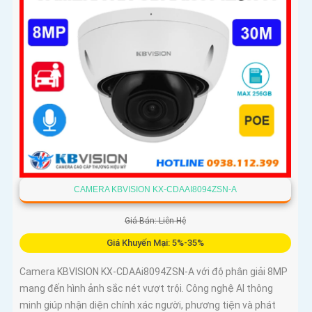
CAMERA KBVISION KX-CDAAI8094ZSN-A
Giá Bán: Liên Hệ
Giá Khuyến Mại: 5%-35%
Camera KBVISION KX-CDAAi8094ZSN-A với độ phân giải 8MP
mang đến hình ảnh sắc nét vượt trội. Công nghệ AI thông
minh giúp nhận diện chính xác người, phương tiện và phát