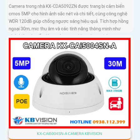
Camera trong nhà KX-CDA5092ZN được trang bị cảm biến
cmos 5MP cho hình ảnh sắc nét và chi tiết, cùng công nghệ
WDR 120dB giúp chống ngược sáng hiệu quả. Tích hợp hồng
ngoại 30m, mic thu âm và các tính năng thông minh như
phát hiện chuyển động, nâng cao giám sát an ninh
KX-CAI5004SN-A CAMERA KBVISION