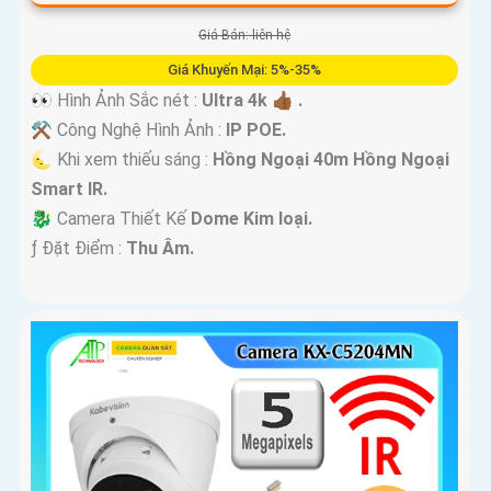
Giá Bán: liên hệ
Giá Khuyến Mại: 5%-35%
👀 Hình Ảnh Sắc nét :
Ultra 4k 👍🏾 .
⚒ Công Nghệ Hình Ảnh :
IP POE.
🌜 Khi xem thiếu sáng :
Hồng Ngoại 40m Hồng Ngoại
Smart IR.
🐉️ Camera Thiết Kế
Dome Kim loại.
️ƒ Đặt Điểm :
Thu Âm.