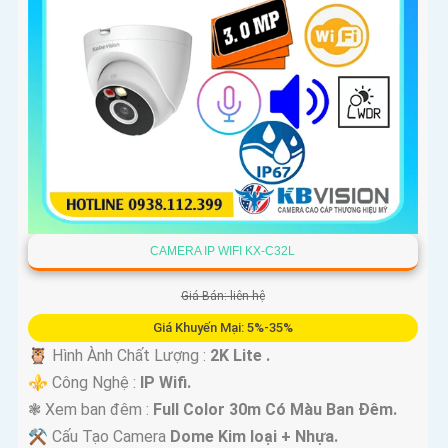
CAMERA IP WIFI KX-C32L
Giá Bán: liên hệ
Giá Khuyến Mại: 5%-35%
🦉 Hình Ành Chất Lượng :
2K Lite .
⚜️ Công Nghệ :
IP Wifi.
❃ Xem ban đêm :
Full Color 30m Có Màu Ban Ðêm.
⚒ Cấu Tạo Camera
Dome Kim loại + Nhựa.