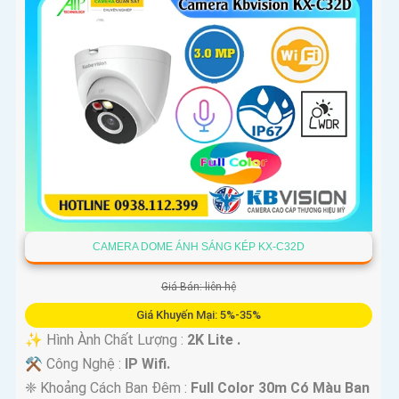
CAMERA DOME ÁNH SÁNG KÉP KX-C32D
Giá Bán: liên hệ
Giá Khuyến Mại: 5%-35%
✨ Hình Ành Chất Lượng :
2K Lite .
⚒ Công Nghệ :
IP Wifi.
❈ Khoảng Cách Ban Đêm :
Full Color 30m Có Màu Ban