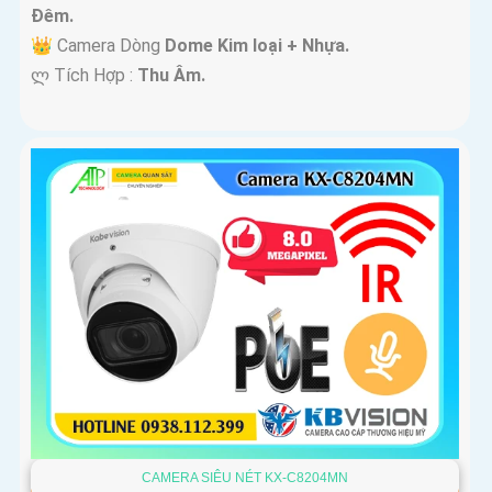
Ðêm.
👑 Camera Dòng
Dome Kim loại + Nhựa.
️ლ Tích Hợp :
Thu Âm.
CAMERA SIÊU NÉT KX-C8204MN