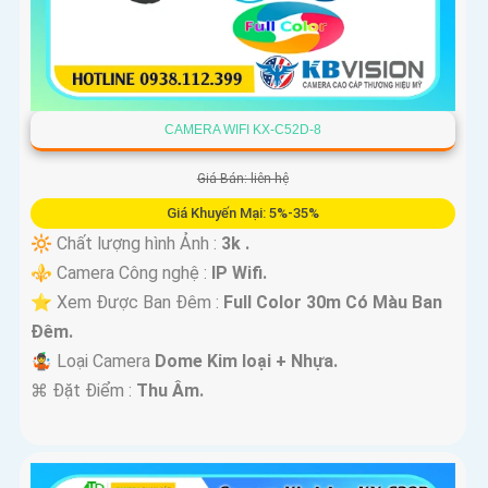
CAMERA WIFI KX-C52D-8
Giá Bán: liên hệ
Giá Khuyến Mại: 5%-35%
🔆 Chất lượng hình Ảnh :
3k .
⚜️ Camera Công nghệ :
IP Wifi.
⭐ Xem Được Ban Đêm :
Full Color 30m Có Màu Ban
Ðêm.
🤹 Loại Camera
Dome Kim loại + Nhựa.
️⌘ Đặt Điểm :
Thu Âm.