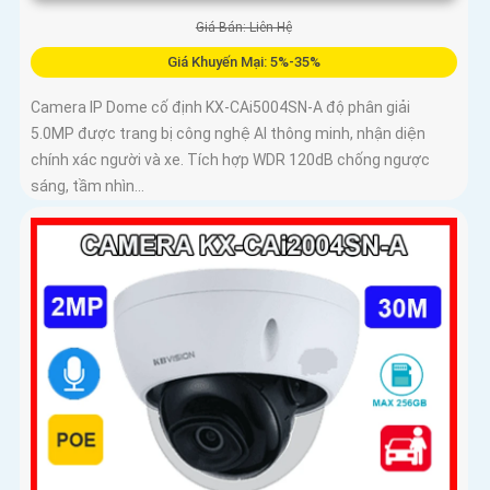
Giá Bán: Liên Hệ
Giá Khuyến Mại: 5%-35%
Camera IP Dome cố định KX-CAi5004SN-A độ phân giải
5.0MP được trang bị công nghệ AI thông minh, nhận diện
chính xác người và xe. Tích hợp WDR 120dB chống ngược
sáng, tầm nhìn...