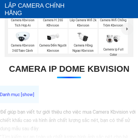
LẮP CAMERA CHÍNH
HÃNG
Camera Kbvision
Camera H.265
Lắp Camera Wifi 2k
Camera Wifi Chống
Tích Hợp Ai
KBvision
Kbvision
Trộm Kbvision
Camera Đếm Người
Camera Kbvision
Camera Hồng
Camera Ip Full
Kbvision
360 Toàn Cảnh
Ngoại Kbvision
Color
CAMERA IP DOME KBVISION
Để giúp bạn viết tư giới thiệu cho việc mua Camera Kbvision với
chiết khấu cao và hình ảnh chất lượng sắc nét, bạn có thể sử
dụng mẫu sau đây:
"Tìm kiếm sự an toàn và chất lượng hình ảnh sắc nét cho hệ