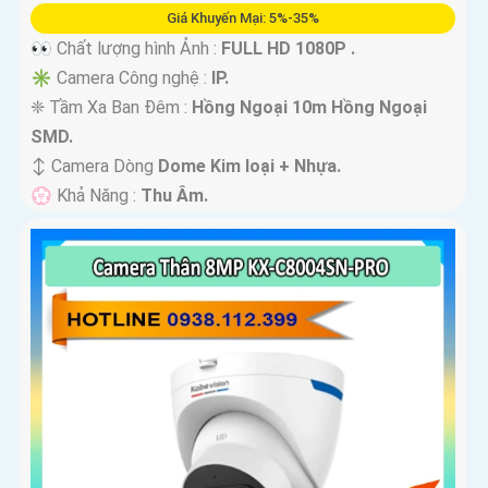
Giá Khuyến Mại: 5%-35%
👀 Chất lượng hình Ảnh :
FULL HD 1080P .
✳️ Camera Công nghệ :
IP.
❈ Tầm Xa Ban Đêm :
Hồng Ngoại 10m Hồng Ngoại
SMD.
↕️ Camera Dòng
Dome Kim loại + Nhựa.
️💮 Khả Năng :
Thu Âm.