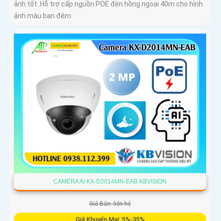
ảnh tốt. Hỗ trợ cấp nguồn POE đèn hồng ngoại 40m cho hình
ảnh màu ban đêm
CAMERA AI KX-D2014MN-EAB KBVISION
Giá Bán: liên hệ
Giá Khuyến Mại: 5%-35%