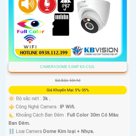
CAMERA DOME 5.0MP KX-C52L
Giá Bán: liên hệ
Giá Khuyến Mại: 5%-35%
🔅 Độ sắc nét :
3k .
⚜️ Công Nghệ Camera :
IP Wifi.
🌜 Khoảng Cách Ban Đêm :
Full Color 30m Có Màu
Ban Ðêm.
⛓ Loại Camera
Dome Kim loại + Nhựa.