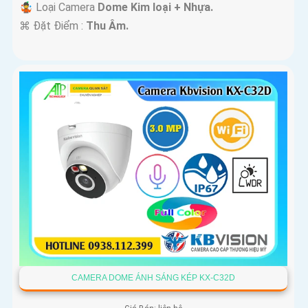
🤹 Loại Camera
Dome Kim loại + Nhựa.
️⌘ Đặt Điểm :
Thu Âm.
CAMERA DOME ÁNH SÁNG KÉP KX-C32D