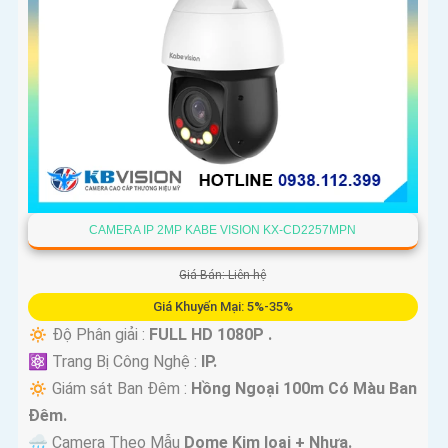
'
CAMERA IP 2MP KABE VISION KX-CD2257MPN
Giá Bán: Liên hệ
Giá Khuyến Mại: 5%-35%
🔅 Độ Phân giải :
FULL HD 1080P .
⚛️ Trang Bị Công Nghệ :
IP.
🔅 Giám sát Ban Đêm :
Hồng Ngoại 100m Có Màu Ban
Ðêm.
🌧️ Camera Theo Mẫu
Dome Kim loại + Nhựa.