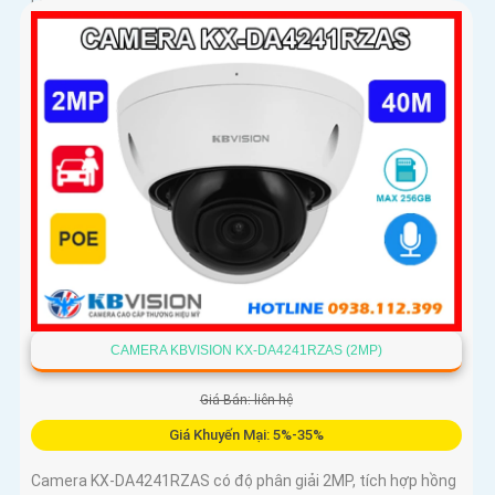
hình ảnh vượt trội trong mọi điều kiện
CAMERA KBVISION KX-DA4241RZAS (2MP)
Giá Bán: liên hệ
Giá Khuyến Mại: 5%-35%
Camera KX-DA4241RZAS có độ phân giải 2MP, tích hợp hồng