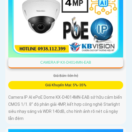
CAMERA IP KX-D4014MN-EAB
Giá Bán: liên hệ
Giá Khuyến Mại: 5%-35%
Camera IP AI ePoE Dome KX-D4014MN-EAB sở hữu cảm biến
CMOS 1/1. 8” độ phân giải 4MP, kết hợp công nghệ Starlight
siêu nhạy sáng và WDR 140dB, cho hình ảnh rõ nét cả ngày
lẫn đêm