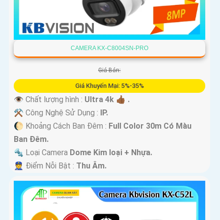
CAMERA KX-C8004SN-PRO
Giá Bán:
Giá Khuyến Mại: 5%-35%
👁 Chất lượng hình :
Ultra 4k 👍🏾 .
⚒ Công Nghệ Sử Dụng :
IP.
🌔 Khoảng Cách Ban Đêm :
Full Color 30m Có Màu
Ban Ðêm.
🔩 Loại Camera
Dome Kim loại + Nhựa.
️👮 Điểm Nỗi Bật :
Thu Âm.