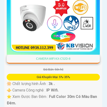
CAMERA WIFI KX-C52D-8
Giá Bán: liên hệ
Giá Khuyến Mại: 5%-35%
🔆 Chất lượng hình Ảnh :
3k .
⚜️ Camera Công nghệ :
IP Wifi.
⭐ Xem Được Ban Đêm :
Full Color 30m Có Màu Ban
Ðêm.