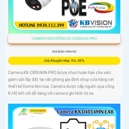
CAMERA BÁO ĐỘNG KX-C8004UN-PRO
Giá Bán: liên hệ
Giá Khuyến Mại: 5%-35%
Camera KX-C8004UN-PRO là lựa chọn hoàn hảo cho việc
giám sát lắp đặt tại văn phòng gia đình shop cửa hàng với
thiết kế Dome Kim loại. Camera được cấp nguồn qua cổng
RJ45 kết nối dễ dàng với camera ghi hình từ xa