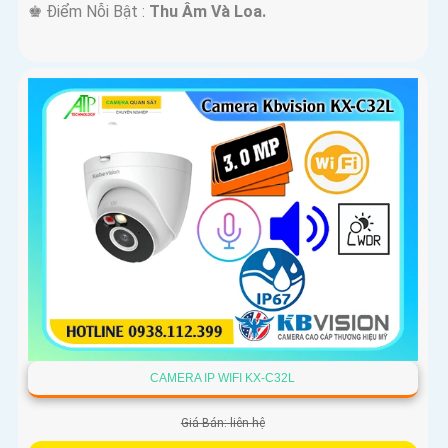
️♚ Điểm Nỗi Bật :
Thu Âm Và Loa.
CAMERA IP WIFI KX-C32L
Giá Bán: liên hệ