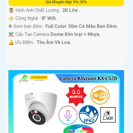
Giá Khuyến Mại: 5%-35%
🦉 Hình Ành Chất Lượng :
2K Lite .
⚜️ Công Nghệ :
IP Wifi.
❃ Xem ban đêm :
Full Color 30m Có Màu Ban Ðêm.
⚒ Cấu Tạo Camera
Dome Kim loại + Nhựa.
️🔔 Ưu Điểm :
Thu Âm Và Loa.