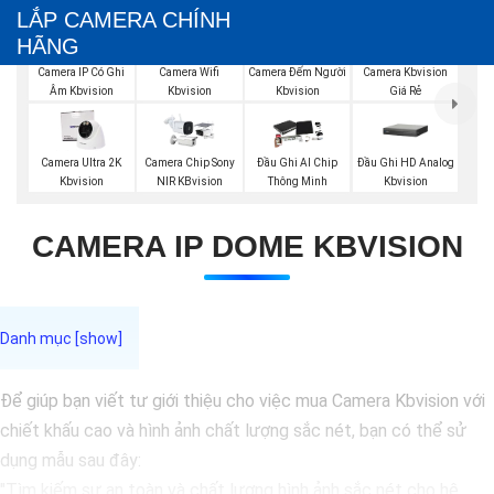
LẮP CAMERA CHÍNH
HÃNG
Camera Wifi
Camera Đếm Người
Camera IP Có Ghi
Camera Kbvision
Kbvision
Kbvision
Âm Kbvision
Giá Rẻ
Đầu Ghi HD Analog
Camera Ultra 2K
Camera Chip Sony
Đầu Ghi AI Chip
Kbvision
Kbvision
NIR KBvision
Thông Minh
CAMERA IP DOME KBVISION
Để giúp bạn viết tư giới thiệu cho việc mua Camera Kbvision với
chiết khấu cao và hình ảnh chất lượng sắc nét, bạn có thể sử
dụng mẫu sau đây:
"Tìm kiếm sự an toàn và chất lượng hình ảnh sắc nét cho hệ