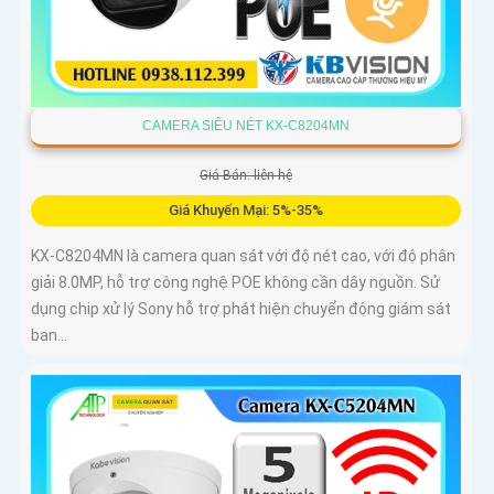
CAMERA SIÊU NÉT KX-C8204MN
Giá Bán: liên hệ
Giá Khuyến Mại: 5%-35%
KX-C8204MN là camera quan sát với độ nét cao, với độ phân
giải 8.0MP, hỗ trợ công nghệ POE không cần dây nguồn. Sử
dụng chip xử lý Sony hỗ trợ phát hiện chuyển động giám sát
ban...