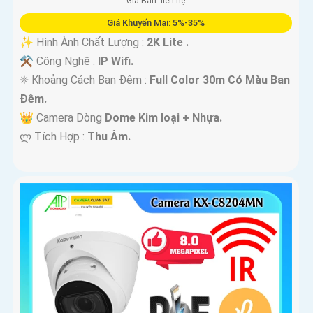
Giá Bán: liên hệ
Giá Khuyến Mại: 5%-35%
✨ Hình Ành Chất Lượng :
2K Lite .
⚒ Công Nghệ :
IP Wifi.
❈ Khoảng Cách Ban Đêm :
Full Color 30m Có Màu Ban
Ðêm.
👑 Camera Dòng
Dome Kim loại + Nhựa.
️ლ Tích Hợp :
Thu Âm.