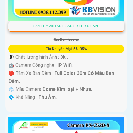
CAMERA WIFI ÁNH SÁNG KÉP KX-C52D
Giá Bán: liên hệ
Giá Khuyến Mại: 5%-35%
👁️‍🗨 Chất lượng hình Ảnh :
3k .
🤖️ Camera Công nghệ :
IP Wifi.
🔴 Tầm Xa Ban Đêm :
Full Color 30m Có Màu Ban
Ðêm.
❄ Mẫu Camera
Dome Kim loại + Nhựa.
️💠 Khả Năng :
Thu Âm.