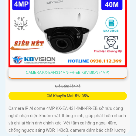
CAMERA KX-EAI4314MN-FR-EB KBVISION (4MP)
Giá Bán: liên hệ
Giá Khuyến Mại: 5%-35%
Camera IP AI dome 4MP KX-EAi4314MN-FR-EB sở hữu công
nghệ nhận diện khuôn mặt thông minh, giúp phát hiện nhanh
và ghi lại hình ảnh chính xác. Với tầm xa hồng ngoại 40m,
chống ngược sáng WDR 140dB, camera đảm bảo chất lượng