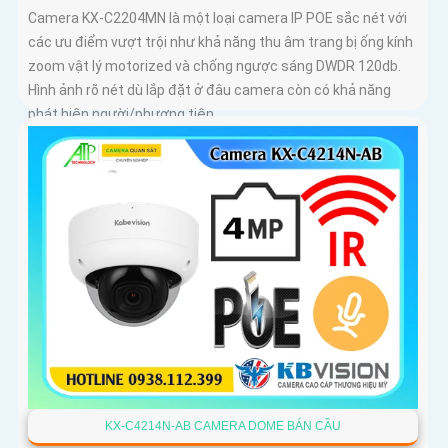
Camera KX-C2204MN là một loại camera IP POE sắc nét với
các ưu điểm vượt trội như khả năng thu âm trang bị ống kính
zoom vật lý motorized và chống ngược sáng DWDR 120db.
Hình ảnh rõ nét dù lắp đặt ở đâu camera còn có khả năng
phát hiện người/phương tiện
KX-C4214N-AB CAMERA DOME BÁN CẦU