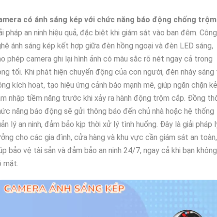
amera có ánh sáng kép với chức năng báo động chống trộm
ải pháp an ninh hiệu quả, đặc biệt khi giám sát vào ban đêm. Công
hệ ánh sáng kép kết hợp giữa đèn hồng ngoại và đèn LED sáng,
o phép camera ghi lại hình ảnh có màu sắc rõ nét ngay cả trong
ng tối. Khi phát hiện chuyển động của con người, đèn nháy sáng
ng kích hoạt, tạo hiệu ứng cảnh báo mạnh mẽ, giúp ngăn chặn k
m nhập tiềm năng trước khi xảy ra hành động trộm cắp. Đồng thờ
ức năng báo động sẽ gửi thông báo đến chủ nhà hoặc hệ thống
ản lý an ninh, đảm bảo kịp thời xử lý tình huống. Đây là giải pháp l
ởng cho các gia đình, cửa hàng và khu vực cần giám sát an toàn,
úp bảo vệ tài sản và đảm bảo an ninh 24/7, ngay cả khi bạn không
ó mặt.