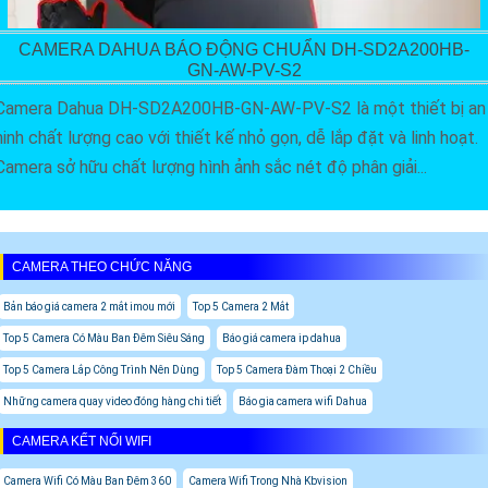
CAMERA DAHUA BÁO ĐỘNG CHUẨN DH-SD2A200HB-
GN-AW-PV-S2
Camera Dahua DH-SD2A200HB-GN-AW-PV-S2 là một thiết bị an
ninh chất lượng cao với thiết kế nhỏ gọn, dễ lắp đặt và linh hoạt.
Camera sở hữu chất lượng hình ảnh sắc nét độ phân giải...
CAMERA THEO CHỨC NĂNG
Bản báo giá camera 2 mắt imou mới
Top 5 Camera 2 Mắt
Top 5 Camera Có Màu Ban Đêm Siêu Sáng
Báo giá camera ip dahua
Top 5 Camera Lắp Công Trình Nên Dùng
Top 5 Camera Đàm Thoại 2 Chiều
Những camera quay video đóng hàng chi tiết
Báo gia camera wifi Dahua
CAMERA KẾT NỐI WIFI
Camera Wifi Có Màu Ban Đêm 360
Camera Wifi Trong Nhà Kbvision