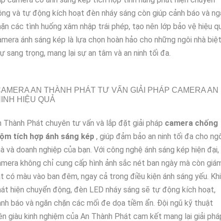
ng và tự động kích hoạt đèn nháy sáng còn giúp cảnh báo và ng
ặn các tình huống xâm nhập trái phép, tạo nên lớp bảo vệ hiệu qu
mera ánh sáng kép là lựa chọn hoàn hảo cho những ngôi nhà biệ
ự sang trọng, mang lại sự an tâm và an ninh tối đa.
AMERA AN THÀNH PHÁT TƯ VẤN GIẢI PHÁP CAMERA AN
INH HIỆU QUẢ
 Thành Phát chuyên tư vấn và lắp đặt giải pháp
camera chống
rộm tích hợp ánh sáng kép
, giúp đảm bảo an ninh tối đa cho ng
à và doanh nghiệp của bạn. Với công nghệ ánh sáng kép hiện đại,
mera không chỉ cung cấp hình ảnh sắc nét ban ngày mà còn giá
t có màu vào ban đêm, ngay cả trong điều kiện ánh sáng yếu. Khi
át hiện chuyển động, đèn LED nháy sáng sẽ tự động kích hoạt,
nh báo và ngăn chặn các mối đe dọa tiềm ẩn. Đội ngũ kỹ thuật
ên giàu kinh nghiệm của An Thành Phát cam kết mang lại giải phá