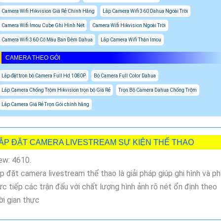
Camera Wifi Hikvision Giá Rẻ Chính Hãng
Lắp Camera Wifi 360 Dahua Ngoài Trời
Camera Wifi Imou Cube Ghi Hình Nét
Camera Wifi Hikvision Ngoài Trời
Camera Wifi 360 Có Màu Ban Đêm Dahua
Lắp Camera Wifi Thân Imou
CAMERA THEO GÓI
Lắp đặt trọn bộ Camera Full Hd 1080P
Bộ Camera Full Color Dahua
Lắp Camera Chống Trộm Hikvision trọn bộ Giá Rẻ
Trọn Bộ Camera Dahua Chống Trộm
Lắp Camera Giá Rẻ Trọn Gói chính hãng
ẮP ĐẶT CAMERA LIVESTREAM SỰ KIỆN THỂ THAO
ew: 4610.
p đặt camera livestream thể thao là giải pháp giúp ghi hình và p
ực tiếp các trận đấu với chất lượng hình ảnh rõ nét ổn định theo
ời gian thực