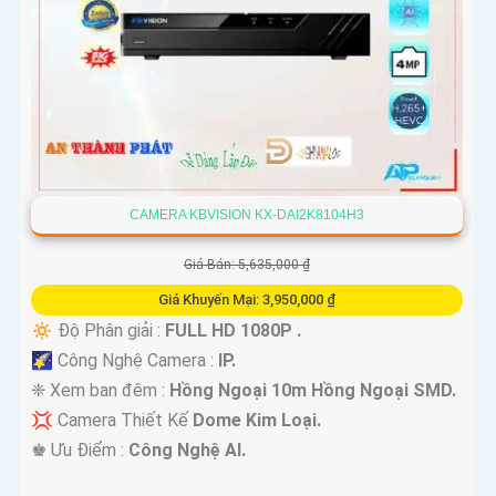
CAMERA KBVISION KX-DAI2K8104H3
Giá Bán: 5,635,000 ₫
Giá Khuyến Mại: 3,950,000 ₫
🔅 Độ Phân giải :
FULL HD 1080P .
🌠 Công Nghệ Camera :
IP.
❈ Xem ban đêm :
Hồng Ngoại 10m Hồng Ngoại SMD.
💢 Camera Thiết Kế
Dome Kim Loại.
️♚ Ưu Điểm :
Công Nghệ AI.