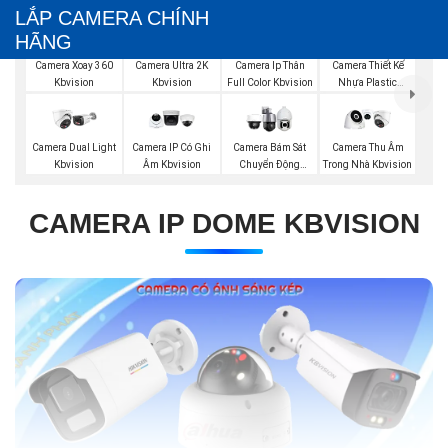
LẮP CAMERA CHÍNH
HÃNG
Camera Xoay 360
Camera Ultra 2K
Camera Ip Thân
Camera Thiết Kế
Kbvision
Kbvision
Full Color Kbvision
Nhựa Plastic
Kbvision
Camera Dual Light
Camera IP Có Ghi
Camera Bám Sát
Camera Thu Âm
Kbvision
Âm Kbvision
Chuyển Động
Trong Nhà Kbvision
Kbvision
CAMERA IP DOME KBVISION