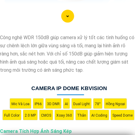
Công nghệ WDR 150dB giúp camera xử lý tốt các tình huống có
sự chênh lệch lớn giữa vùng sáng và tối, mang lại hình ảnh rõ
ràng hơn, sắc nét hơn. Với chỉ số 150dB giúp giảm hiện tượng
hình ảnh quá sáng hoặc quá tối, nâng cao chất lượng giám sát
trong môi trường có ánh sáng phức tạp.
CAMERA IP DOME KBVISION
'
Mic Và Loa
IP66
3D DNR
AI
Dual Light
78°
Hồng Ngoại
Full Color
2.0 MP
CMOS
Xoay 360
Thân
AI Coding
Speed Dome
Camera Tích Hợp Ánh Sáng Kép