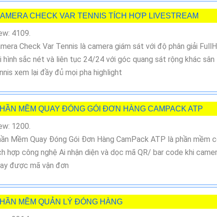
AMERA CHECK VAR TENNIS TÍCH HỢP LIVESTREAM
ew: 4109.
mera Check Var Tennis là camera giám sát với độ phân giải Full
i hình sắc nét và liên tục 24/24 với góc quang sát rộng khác sân
nnis xem lại đầy đủ mọi pha highlight
HẦN MỀM QUAY ĐÓNG GÓI ĐƠN HÀNG CAMPACK ATP
ew: 1200.
ần Mềm Quay Đóng Gói Đơn Hàng CamPack ATP là phần mềm c
ch hợp công nghệ Ai nhận diện và dọc mã QR/ bar code khi came
ay được mã vận đơn
HẦN MỀM QUẢN LÝ ĐÓNG HÀNG