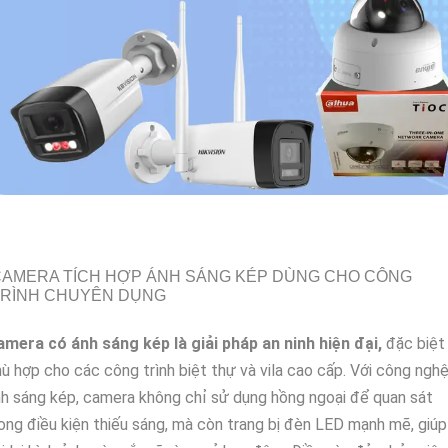
CAMERA TÍCH HỢP ÁNH SÁNG KÉP DÙNG CHO CÔNG
TRÌNH CHUYÊN DỤNG
mera có ánh sáng kép là giải pháp an ninh hiện đại,
đặc biệt
ù hợp cho các công trình biệt thự và vila cao cấp. Với công ngh
h sáng kép, camera không chỉ sử dụng hồng ngoại để quan sát
ong điều kiện thiếu sáng, mà còn trang bị đèn LED mạnh mẽ, giúp