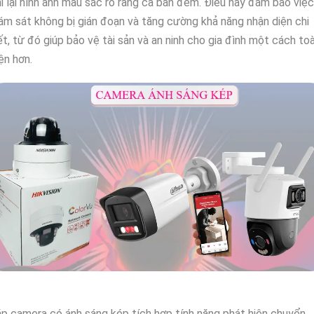
i lại hình ảnh màu sắc rõ ràng cả ban đêm. Điều này đảm bảo việc
ám sát không bị gián đoạn và tăng cường khả năng nhận diện chi
ết, từ đó giúp bảo vệ tài sản và an ninh cho gia đình một cách to
ện hơn.
p camera có ánh sáng kép tích hợp tính năng phát hiện chuyển