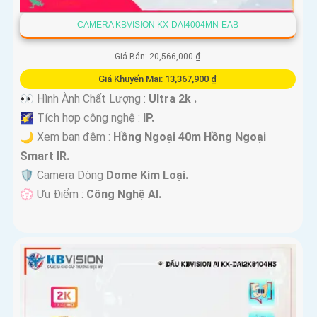
CAMERA KBVISION KX-DAI4004MN-EAB
Giá Bán: 20,566,000 ₫
Giá Khuyến Mại: 13,367,900 ₫
👀 Hình Ành Chất Lượng :
Ultra 2k .
🌠 Tích hợp công nghệ :
IP.
🌙 Xem ban đêm :
Hồng Ngoại 40m Hồng Ngoại
Smart IR.
🛡 Camera Dòng
Dome Kim Loại.
️💮 Ưu Điểm :
Công Nghệ AI.