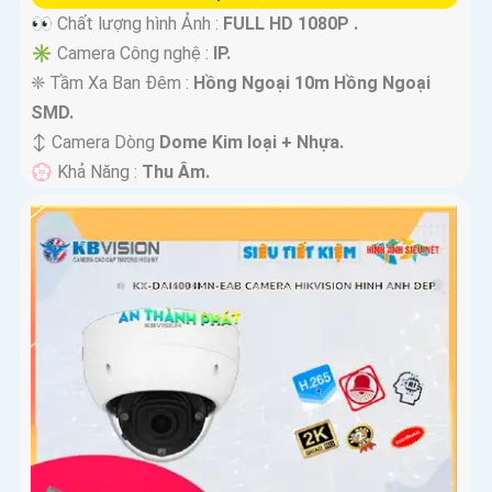
👀 Chất lượng hình Ảnh :
FULL HD 1080P .
✳️ Camera Công nghệ :
IP.
❈ Tầm Xa Ban Đêm :
Hồng Ngoại 10m Hồng Ngoại
SMD.
↕️ Camera Dòng
Dome Kim loại + Nhựa.
️💮 Khả Năng :
Thu Âm.