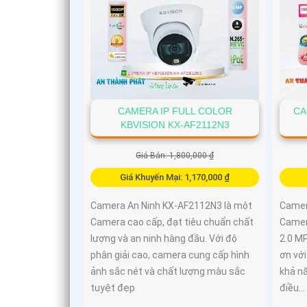
CAMERA IP FULL COLOR
CA
KBVISION KX-AF2112N3
Giá Bán: 1,800,000 ₫
Giá Khuyến Mại: 1,170,000 ₫
Camera An Ninh KX-AF2112N3 là một
Camer
Camera cao cấp, đạt tiêu chuẩn chất
Camer
lượng và an ninh hàng đầu. Với độ
2.0 MP
phân giải cao, camera cung cấp hình
ơn vớ
ảnh sắc nét và chất lượng màu sắc
khả n
tuyệt đẹp
điều...