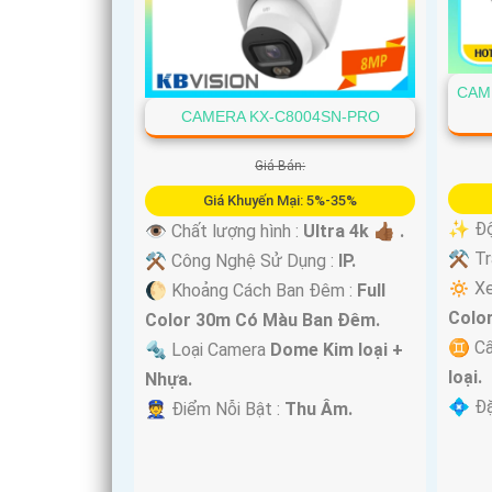
'
CAM
CAMERA KX-C8004SN-PRO
Giá Bán:
Giá Khuyến Mại: 5%-35%
✨ Độ 
👁 Chất lượng hình :
Ultra 4k 👍🏾 .
⚒ Tra
⚒ Công Nghệ Sử Dụng :
IP.
🔅 X
🌔 Khoảng Cách Ban Đêm :
Full
Colo
Color 30m Có Màu Ban Ðêm.
♊ Cấ
🔩 Loại Camera
Dome Kim loại +
loại.
Nhựa.
️💠 Đ
️👮 Điểm Nỗi Bật :
Thu Âm.