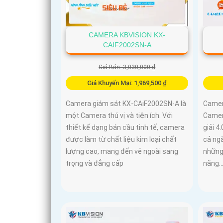
CAMERA KBVISION KX-
CAIF2002SN-A
Giá Bán: 3,030,000 ₫
Giá Khuyến Mại: 1,969,500 ₫
Camera giám sát KX-CAiF2002SN-A là
Camer
một Camera thú vị và tiện ích. Với
Camer
thiết kế dạng bán cầu tinh tế, camera
giải 4
được làm từ chất liệu kim loại chất
cả ng
lượng cao, mang đến vẻ ngoài sang
những
trọng và đẳng cấp
năng..