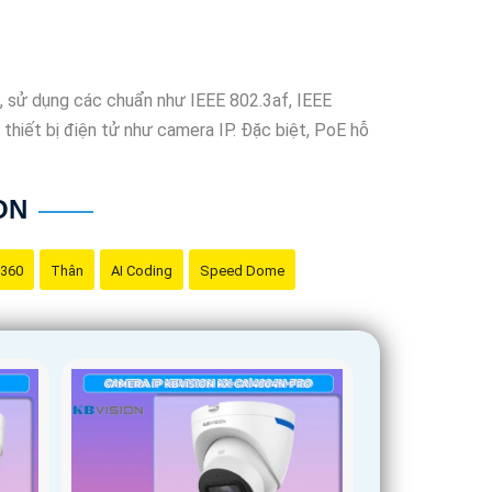
 sử dụng các chuẩn như IEEE 802.3af, IEEE
 thiết bị điện tử như camera IP. Đặc biệt, PoE hỗ
ON
 360
Thân
AI Coding
Speed Dome