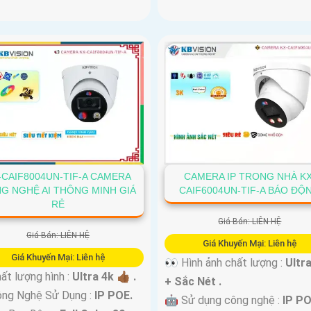
-CAIF8004UN-TIF-A CAMERA
CAMERA IP TRONG NHÀ KX
G NGHỆ AI THÔNG MINH GIÁ
CAIF6004UN-TIF-A BÁO ĐỘ
RẺ
Giá Bán: LIÊN HỆ
Giá Bán: LIÊN HỆ
Giá Khuyến Mại: Liên hệ
Giá Khuyến Mại: Liên hệ
👀 Hình ảnh chất lượng :
Ultr
 Chất lượng hình :
Ultra 4k 👍🏾 .
+ Sắc Nét .
ông Nghệ Sử Dụng :
IP POE.
🤖️ Sử dụng công nghệ :
IP PO