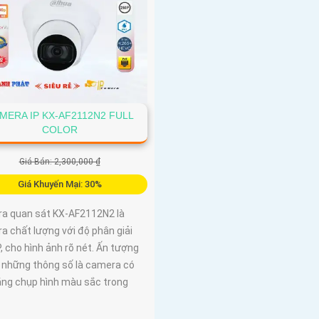
MERA IP KX-AF2112N2 FULL
COLOR
Giá Bán: 2,300,000 ₫
Giá Khuyến Mại: 30%
a quan sát KX-AF2112N2 là
a chất lượng với độ phân giải
, cho hình ảnh rõ nét. Ấn tượng
i những thông số là camera có
ăng chụp hình màu sắc trong