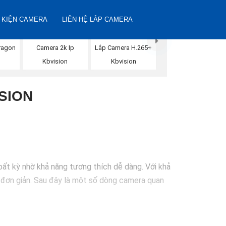
 KIỆN CAMERA
LIÊN HỆ LẮP CAMERA
ragon
Camera 2k Ip
Lắp Camera H.265+
Kbvision
Kbvision
SION
bất kỳ nhờ khả năng tương thích dễ dàng. Với khả
h đơn giản. Sau đây là một số dòng camera quan