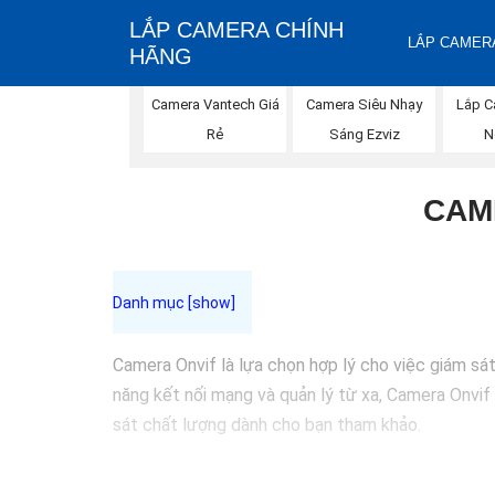
LẮP CAMERA CHÍNH
LẮP CAMERA
HÃNG
Lắp C
Camera Vantech Giá
Camera Siêu Nhạy
N
Rẻ
Sáng Ezviz
CAM
Camera Onvif là lựa chọn hợp lý cho việc giám sá
năng kết nối mạng và quản lý từ xa, Camera Onvif
sát chất lượng dành cho bạn tham khảo.