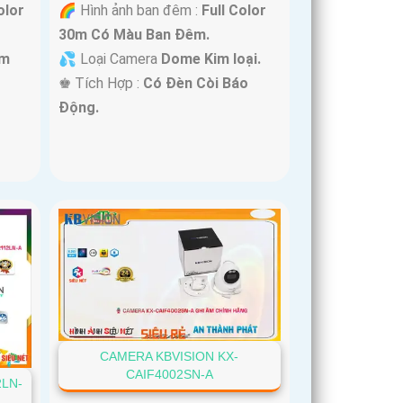
olor
🌈 Hình ảnh ban đêm :
Full Color
30m Có Màu Ban Ðêm.
im
💦 Loại Camera
Dome Kim loại.
️♚ Tích Hợp :
Có Ðèn Còi Báo
Động.
CAMERA KBVISION KX-
CAIF4002SN-A
2LN-