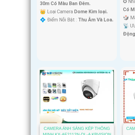
✪ Nhì
30m Có Màu Ban Ðêm.
Có M
👑 Loại Camera
Dome Kim loại.
🎲 M
️💠 Điểm Nỗi Bật :
Thu Âm Và Loa.
️📡 Ư
Động
CAMERA ÁNH SÁNG KÉP THÔNG
CAM
MINH KX-AF2112N-DL-A KBVISION