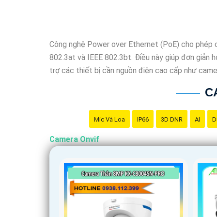
Công nghệ Power over Ethernet (PoE) cho phép c
802.3at và IEEE 802.3bt. Điều này giúp đơn giản h
trợ các thiết bị cần nguồn điện cao cấp như cam
C
Mic Và Loa
IP66
3D DNR
AI
D
Camera Onvif