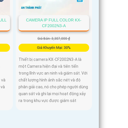
ULL
CAMERA IP FULL COLOR KX-
CF2002N3-A
Giá Bán: 3,307,000 ₫
Giá Khuyến Mại: 30%
Thiết bị camera KX-CF2002N3-A là
g
một Camera hiện đại và tiên tiến
trong lĩnh vực an ninh và giám sát. Với
 và
chất lượng hình ảnh sắc nét và độ
 và
phân giải cao, nó cho phép người dùng
quan sát và ghi lại mọi hoạt động xảy
ra trong khu vực được giám sát