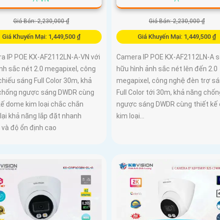
Giá Bán: 2,230,000 ₫
Giá Bán: 2,230,000 ₫
Giá Khuyến Mại: 1,449,500 ₫
Giá Khuyến Mại: 1,449,500 ₫
a IP POE KX-AF2112LN-A-VN với
Camera IP POE KX-AF2112LN-A 
nh sắc nét 2.0 megapixel, công
hữu hình ảnh sắc nét lên đến 2.0
hiếu sáng Full Color 30m, khả
megapixel, công nghệ đèn trợ s
chống ngược sáng DWDR cùng
Full Color tới 30m, khả năng chốn
kế dome kim loại chắc chắn
ngược sáng DWDR cùng thiết kế
lại khả năng lắp đặt nhanh
kim loại...
 và độ ổn định cao