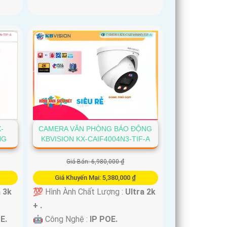
-
CAMERA VĂN PHÒNG BÁO ĐỘNG
NG
KBVISION KX-CAIF4004N3-TIF-A
Giá Bán: 6,980,000 ₫
Giá Khuyến Mại: 5,380,000 ₫
a 3k
💯 Hình Ành Chất Lượng :
Ultra 2k
+ .
E.
🤖️ Công Nghệ :
IP POE.