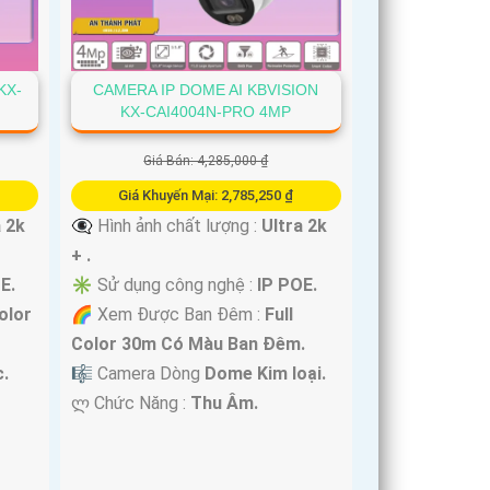
KX-
CAMERA IP DOME AI KBVISION
KX-CAI4004N-PRO 4MP
Giá Bán: 4,285,000 ₫
Giá Khuyến Mại: 2,785,250 ₫
a 2k
👁️‍🗨 Hình ảnh chất lượng :
Ultra 2k
+ .
E.
✳️ Sử dụng công nghệ :
IP POE.
olor
🌈 Xem Được Ban Đêm :
Full
Color 30m Có Màu Ban Ðêm.
.
🎼️ Camera Dòng
Dome Kim loại.
️ლ Chức Năng :
Thu Âm.