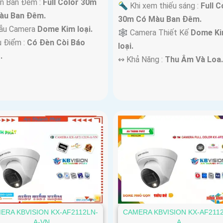
n Ban Đêm :
Full Color 30m
🔦 Khi xem thiếu sáng :
Full C
àu Ban Ðêm.
30m Có Màu Ban Ðêm.
ẫu Camera
Dome Kim loại.
🕸️ Camera Thiết Kế
Dome K
u Điểm :
Có Ðèn Còi Báo
loại.
.
️↭ Khả Năng :
Thu Âm Và Loa.
ERA KBVISION KX-AF2112LN-
CAMERA KBVISION KX-AF211
A-VN
A