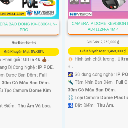
CAMERA IP DOME KBVISION 
ERA BÁO ĐỘNG KX-C8004UN-
AD4112N-A 4MP
PRO
Giá Bán: 2,260,000 ₫
Giá Bán: liên hệ
Giá Khuyến Mại: 1,469,000 ₫
Giá Khuyến Mại: 5%-35%
🔅 Hình ảnh chất lượng :
Ultr
Phân giải :
Ultra 4k 👍🏾 .
+ .
ng Bị Công Nghệ :
IP POE.
🌠 Sử dụng công nghệ :
IP PO
em Được Ban Đêm :
Full
🔦 Tầm Nhìn Ban Đêm :
Full C
r 30m Có Màu Ban Ðêm.
30m Có Màu Ban Ðêm.
u Tạo Camera
Dome Kim
⛓ Loại Camera
Dome Plastic
️🛃 Đặt Điểm :
Thu Âm.
ặt Điểm :
Thu Âm Và Loa.