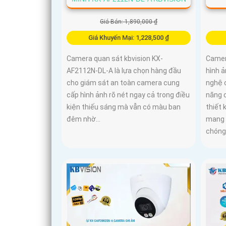
Giá Bán: 1,890,000 ₫
Giá Khuyến Mại: 1,228,500 ₫
Camera quan sát kbvision KX-
Camer
AF2112N-DL-A là lựa chọn hàng đầu
hình ả
cho giám sát an toàn camera cung
nghệ c
cấp hình ảnh rõ nét ngay cả trong điều
năng 
kiện thiếu sáng mà vẫn có màu ban
thiết 
đêm nhờ...
mang 
chóng