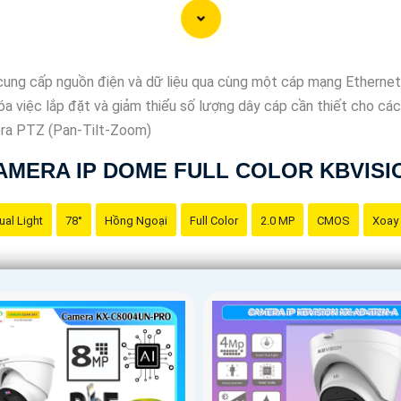
ung cấp nguồn điện và dữ liệu qua cùng một cáp mạng Ethernet,
óa việc lắp đặt và giảm thiểu số lượng dây cáp cần thiết cho các
era PTZ (Pan-Tilt-Zoom)
AMERA IP DOME FULL COLOR KBVISI
ual Light
78°
Hồng Ngoại
Full Color
2.0 MP
CMOS
Xoay