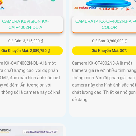
CAMERA KBVISION KX-
CAMERA IP KX-CF4002N3-A F
CAIF4002N-DL-A
COLOR
Giá Bán: 3,215,000 ₫
Giá Bán: 3,960,000 ₫
Giá Khuyến Mại: 2,089,750 ₫
Giá Khuyến Mại: 30%
a KX-CAiF4002N-DL-A là một
Camera KX-CF4002N3-A là một
a chất lượng cao, với độ phân
Camera giá re với nhiều tính năn
.0 MP, đảm bảo hình ảnh sắc nét
thông minh. Với độ phân giải cao,
ày và đêm. Ấn tượng ơn với
camera này cho hình ảnh sắc nét
 thông số là camera này có khả
chất lượng cao. Thiết kế nhỏ gọn
.
dễ dàng...