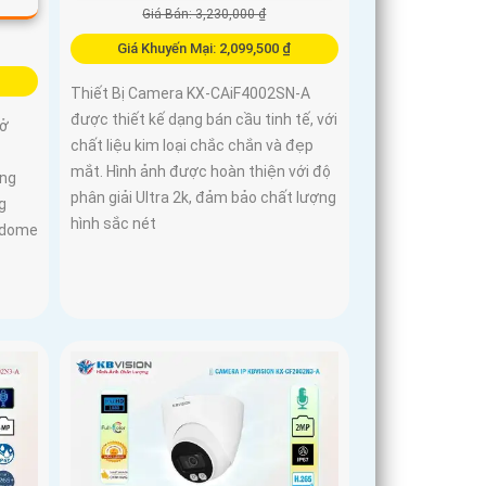
Giá Bán: 3,230,000 ₫
Giá Khuyến Mại: 2,099,500 ₫
Thiết Bị Camera KX-CAiF4002SN-A
được thiết kế dạng bán cầu tinh tế, với
sở
chất liệu kim loại chắc chắn và đẹp
mắt. Hình ảnh được hoàn thiện với độ
áng
phân giải Ultra 2k, đảm bảo chất lượng
g
hình sắc nét
 dome