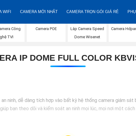
 WIFI
CAMERA MỚI NHẤT
CAMERA TRỌN GÓI GIÁ RẺ
PHỤ
amera Công
Lắp Camera Speed
Camera POE
Camera Hdpa
ghệ TVI
Dome Wisenet
ERA IP DOME FULL COLOR KBVI
t an ninh, dễ dàng tích hợp vào bất kỳ hệ thống camera giám sát 
 giúp bạn theo dõi và kiểm soát an ninh mọi lúc, mọi nơi một các