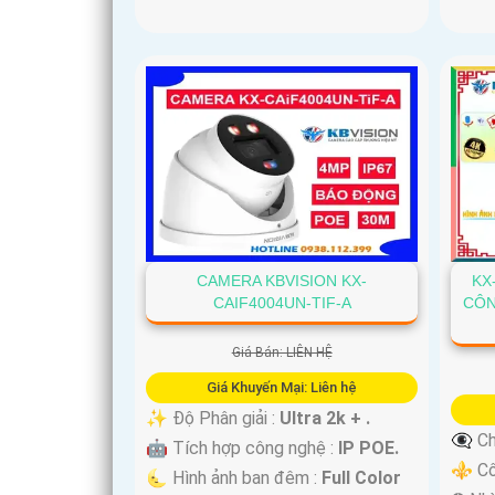
CAMERA KBVISION KX-
KX
CAIF4004UN-TIF-A
CÔN
Giá Bán: LIÊN HỆ
Giá Khuyến Mại: Liên hệ
✨ Độ Phân giải :
Ultra 2k + .
👁️‍🗨
🤖️ Tích hợp công nghệ :
IP POE.
⚜️ C
🌜 Hình ảnh ban đêm :
Full Color