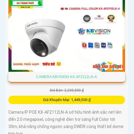
CAMERA KBVISION KX-AF2112LN-A
Giá Bán: 2,230,000 ₫
Giá Khuyến Mại: 1,449,500 ₫
Camera IP POE KX-AF2112LN-A sở hữu hình ảnh sắc nét lên
đến 2.0 megapixel, công nghệ đèn trợ sáng Full Color tới
30m, khả năng chống ngược sáng DWDR cùng thiết kế dome
kim loại...