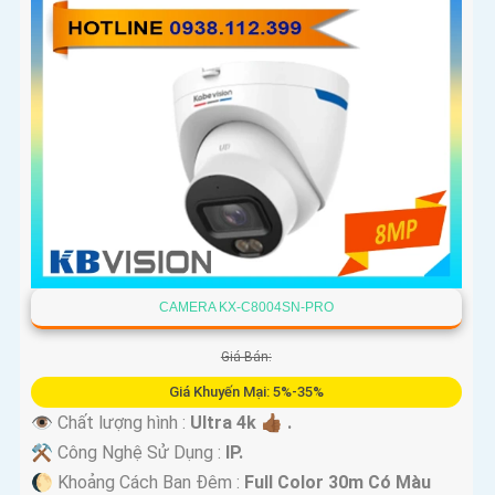
CAMERA KX-C8004SN-PRO
Giá Bán:
Giá Khuyến Mại: 5%-35%
👁 Chất lượng hình :
Ultra 4k 👍🏾 .
⚒ Công Nghệ Sử Dụng :
IP.
🌔 Khoảng Cách Ban Đêm :
Full Color 30m Có Màu