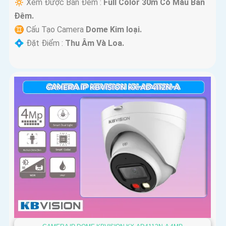
🔅 Xem Được Ban Đêm :
Full Color 30m Có Màu Ban
Ðêm.
♊ Cấu Tạo Camera
Dome Kim loại.
️💠 Đặt Điểm :
Thu Âm Và Loa.