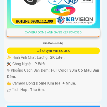
CAMERA DOME ÁNH SÁNG KÉP KX-C32D
Giá Bán: liên hệ
Giá Khuyến Mại: 5%-35%
✨ Hình Ành Chất Lượng :
2K Lite .
⚒ Công Nghệ :
IP Wifi.
❈ Khoảng Cách Ban Đêm :
Full Color 30m Có Màu Ban
Ðêm.
👑 Camera Dòng
Dome Kim loại + Nhựa.
️ლ Tích Hợp :
Thu Âm.