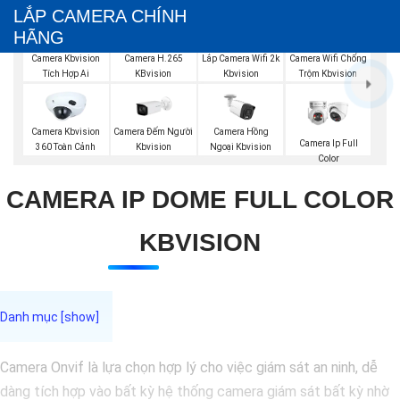
LẮP CAMERA CHÍNH
HÃNG
Camera Kbvision
Camera H.265
Lắp Camera Wifi 2k
Camera Wifi Chống
Tích Hợp Ai
KBvision
Kbvision
Trộm Kbvision
Camera Đếm Người
Camera Kbvision
Camera Hồng
Camera Ip Full
Kbvision
360 Toàn Cảnh
Ngoại Kbvision
Color
CAMERA IP DOME FULL COLOR
KBVISION
Camera Onvif là lựa chọn hợp lý cho việc giám sát an ninh, dễ
dàng tích hợp vào bất kỳ hệ thống camera giám sát bất kỳ nhờ