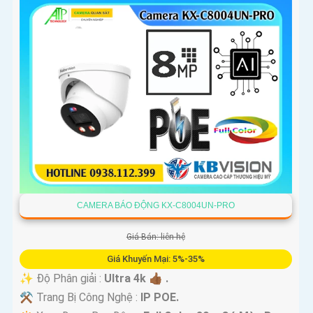
CAMERA BÁO ĐỘNG KX-C8004UN-PRO
Giá Bán: liên hệ
Giá Khuyến Mại: 5%-35%
✨ Độ Phân giải :
Ultra 4k 👍🏾 .
⚒ Trang Bị Công Nghệ :
IP POE.