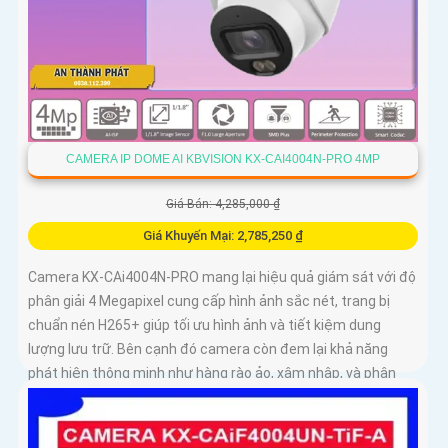
CAMERA IP DOME AI KBVISION KX-CAI4004N-PRO 4MP
Giá Bán: 4,285,000 ₫
Giá Khuyến Mại: 2,785,250 ₫
Camera KX-CAi4004N-PRO mang lại hiệu quả giám sát với độ
phân giải 4 Megapixel cung cấp hình ảnh sắc nét, trang bị
chuẩn nén H265+ giúp tối ưu hình ảnh và tiết kiệm dung
lượng lưu trữ. Bên cạnh đó camera còn đem lại khả năng
phát hiện thông minh như hàng rào ảo, xâm nhập, và phân
biệt người/xe (SMD Plus) bảo vệ an ninh hiệu quả