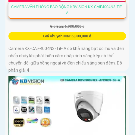
CAMERA VĂN PHÒNG BÁO ĐỘNG KBVISION KX-CAIF4004N3-TIF-
A
Giá Bán: 6,980,000 ₫
Giá Khuyến Mại: 5,380,000 ₫
Camera KX-CAiF4004N3-TiF-A có khả năng bật còi hú và đèn
nhấp nháy khi phát hiện xâm nhập ánh sáng kép có thể
chuyển đổi giữa hồng ngoại và đèn chiếu sáng ban đêm. Độ
phân giải 4