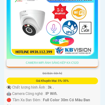
CAMERA WIFI ÁNH SÁNG KÉP KX-C52D
Giá Bán: liên hệ
Giá Khuyến Mại: 5%-35%
👁️‍🗨 Chất lượng hình Ảnh :
3k .
🤖️ Camera Công nghệ :
IP Wifi.
🔴 Tầm Xa Ban Đêm :
Full Color 30m Có Màu Ban