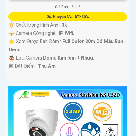
Giá Bán: liên hệ
Giá Khuyến Mại: 5%-35%
🔆 Chất lượng hình Ảnh :
3k .
⚜️ Camera Công nghệ :
IP Wifi.
⭐ Xem Được Ban Đêm :
Full Color 30m Có Màu Ban
Ðêm.
🤹 Loại Camera
Dome Kim loại + Nhựa.
️⌘ Đặt Điểm :
Thu Âm.