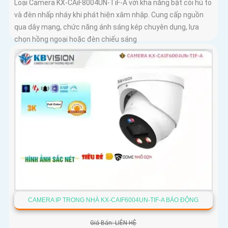
Loại Camera KX-CAiF8004UN-TiF-A với khả năng bật còi hú to
và đèn nhấp nháy khi phát hiện xâm nhập. Cung cấp nguồn
qua dây mạng, chức năng ánh sáng kép chuyên dụng, lựa
chọn hồng ngoại hoặc đèn chiếu sáng
CAMERA IP TRONG NHÀ KX-CAIF6004UN-TIF-A BÁO ĐỘNG
Giá Bán: LIÊN HỆ