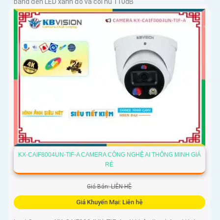
bằng đèn LED xanh đỏ và còi hú 110dB
KX-CAIF8004UN-TIF-A CAMERA CÔNG NGHỆ AI THÔNG MINH GIÁ
RẺ
Giá Bán: LIÊN HỆ
Giá Khuyến Mại: Liên hệ