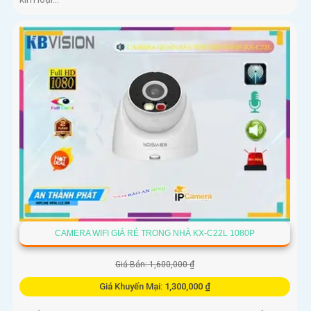
CAMERA WIFI GIÁ RẺ TRONG NHÀ KX-C22L 1080P
Giá Bán: 1,600,000 ₫
Giá Khuyến Mại: 1,300,000 ₫