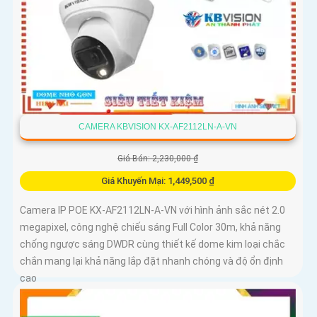
CAMERA KBVISION KX-AF2112LN-A-VN
Giá Bán: 2,230,000 ₫
Giá Khuyến Mại: 1,449,500 ₫
Camera IP POE KX-AF2112LN-A-VN với hình ảnh sắc nét 2.0
megapixel, công nghệ chiếu sáng Full Color 30m, khả năng
chống ngược sáng DWDR cùng thiết kế dome kim loại chắc
chắn mang lại khả năng lắp đặt nhanh chóng và độ ổn định
cao