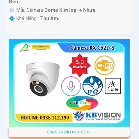
Ðêm.
❄ Mẫu Camera
Dome Kim loại + Nhựa.
️💠 Khả Năng :
Thu Âm.
CAMERA WIFI KX-C52D-8