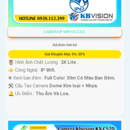
CAMERA IP WIFI KX-C32L
Giá Bán: liên hệ
Giá Khuyến Mại: 5%-35%
🦉 Hình Ành Chất Lượng :
2K Lite .
⚜️ Công Nghệ :
IP Wifi.
❃ Xem ban đêm :
Full Color 30m Có Màu Ban Ðêm.
⚒ Cấu Tạo Camera
Dome Kim loại + Nhựa.
️🔔 Ưu Điểm :
Thu Âm Và Loa.