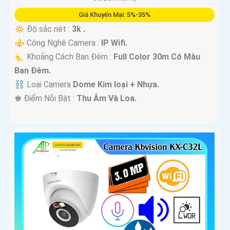
Giá Khuyến Mại: 5%-35%
🔅 Độ sắc nét :
3k .
⚜️ Công Nghệ Camera :
IP Wifi.
🌜 Khoảng Cách Ban Đêm :
Full Color 30m Có Màu
Ban Ðêm.
⛓ Loại Camera
Dome Kim loại + Nhựa.
️♚ Điểm Nỗi Bật :
Thu Âm Và Loa.