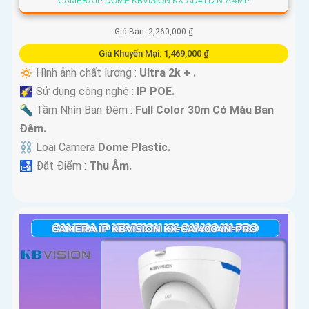
CAMERA IP DOME KBVISION KX-AD4112N-A 4MP
Giá Bán: 2,260,000 ₫
Giá Khuyến Mại: 1,469,000 ₫
🔅 Hình ảnh chất lượng :
Ultra 2k + .
🌠 Sử dụng công nghệ :
IP POE.
🔦 Tầm Nhìn Ban Đêm :
Full Color 30m Có Màu Ban
Ðêm.
⛓ Loại Camera
Dome Plastic.
️🛃 Đặt Điểm :
Thu Âm.