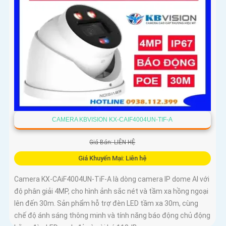
CAMERA KBVISION KX-CAIF4004UN-TIF-A
Giá Bán: LIÊN HỆ
Giá Khuyến Mại: Liên hệ
Camera KX-CAiF4004UN-TiF-A là dòng camera IP dome AI với
độ phân giải 4MP, cho hình ảnh sắc nét và tầm xa hồng ngoại
lên đến 30m. Sản phẩm hỗ trợ đèn LED tầm xa 30m, cùng
chế độ ánh sáng thông minh và tính năng báo động chủ động