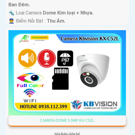
Ban Ðêm.
🔩 Loại Camera
Dome Kim loại + Nhựa.
️👮 Điểm Nỗi Bật :
Thu Âm.
CAMERA DOME 5.0MP KX-C52L
Giá Bán: liên hệ