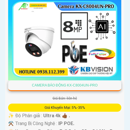
CAMERA BÁO ĐỘNG KX-C8004UN-PRO
Giá Bán: liên hệ
Giá Khuyến Mại: 5%-35%
✨ Độ Phân giải :
Ultra 4k 👍🏾 .
⚒ Trang Bị Công Nghệ :
IP POE.