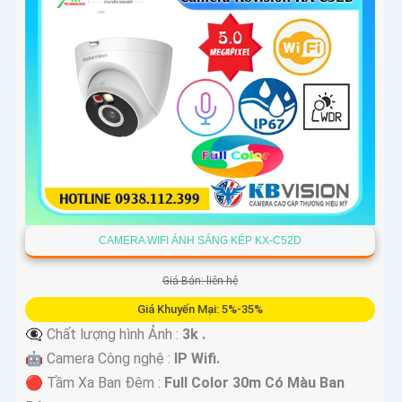
CAMERA WIFI ÁNH SÁNG KÉP KX-C52D
Giá Bán: liên hệ
Giá Khuyến Mại: 5%-35%
👁️‍🗨 Chất lượng hình Ảnh :
3k .
🤖️ Camera Công nghệ :
IP Wifi.
🔴 Tầm Xa Ban Đêm :
Full Color 30m Có Màu Ban