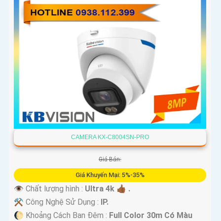
CAMERA KX-C8004SN-PRO
Giá Bán:
Giá Khuyến Mại: 5%-35%
👁 Chất lượng hình :
Ultra 4k 👍🏾 .
⚒ Công Nghệ Sử Dụng :
IP.
🌔 Khoảng Cách Ban Đêm :
Full Color 30m Có Màu