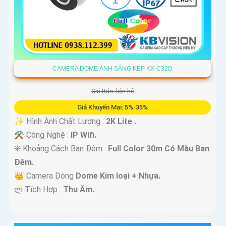
CAMERA DOME ÁNH SÁNG KÉP KX-C32D
Giá Bán: liên hệ
Giá Khuyến Mại: 5%-35%
✨ Hình Ành Chất Lượng :
2K Lite .
⚒ Công Nghệ :
IP Wifi.
❈ Khoảng Cách Ban Đêm :
Full Color 30m Có Màu Ban
Ðêm.
👑 Camera Dòng
Dome Kim loại + Nhựa.
️ლ Tích Hợp :
Thu Âm.