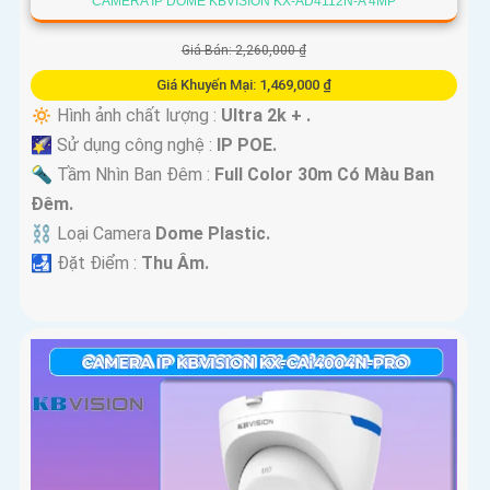
CAMERA IP DOME KBVISION KX-AD4112N-A 4MP
Giá Bán: 2,260,000 ₫
Giá Khuyến Mại: 1,469,000 ₫
🔅 Hình ảnh chất lượng :
Ultra 2k + .
🌠 Sử dụng công nghệ :
IP POE.
🔦 Tầm Nhìn Ban Đêm :
Full Color 30m Có Màu Ban
Ðêm.
⛓ Loại Camera
Dome Plastic.
️🛃 Đặt Điểm :
Thu Âm.