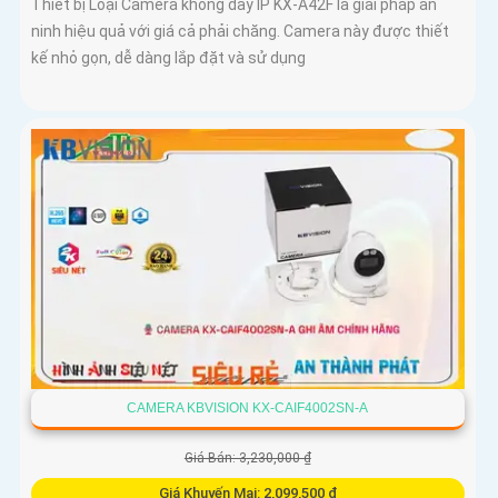
Thiết bị Loại Camera không dây IP KX-A42F là giải pháp an
ninh hiệu quả với giá cả phải chăng. Camera này được thiết
kế nhỏ gọn, dễ dàng lắp đặt và sử dụng
CAMERA KBVISION KX-CAIF4002SN-A
Giá Bán: 3,230,000 ₫
Giá Khuyến Mại: 2,099,500 ₫