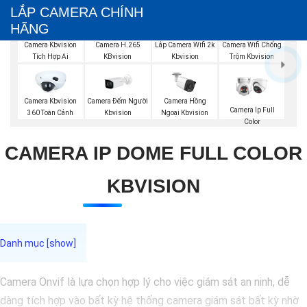
LẮP CAMERA CHÍNH
HÃNG
Camera Kbvision
Camera H.265
Lắp Camera Wifi 2k
Camera Wifi Chống
Tích Hợp Ai
KBvision
Kbvision
Trộm Kbvision
Camera Đếm Người
Camera Kbvision
Camera Hồng
Camera Ip Full
Kbvision
360 Toàn Cảnh
Ngoại Kbvision
Color
CAMERA IP DOME FULL COLOR
KBVISION
Camera Onvif là lựa chọn hợp lý cho việc giám sát an ninh, dễ
dàng tích hợp vào bất kỳ hệ thống camera giám sát bất kỳ nhờ