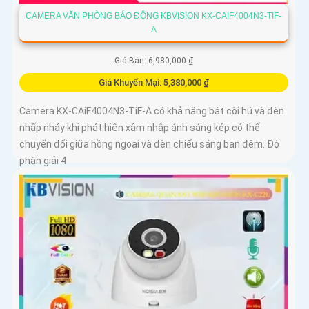
CAMERA VĂN PHÒNG BÁO ĐỘNG KBVISION KX-CAIF4004N3-TIF-
A
Giá Bán: 6,980,000 ₫
Giá Khuyến Mại: 5,380,000 ₫
Camera KX-CAiF4004N3-TiF-A có khả năng bật còi hú và đèn
nhấp nháy khi phát hiện xâm nhập ánh sáng kép có thể
chuyển đổi giữa hồng ngoại và đèn chiếu sáng ban đêm. Độ
phân giải 4