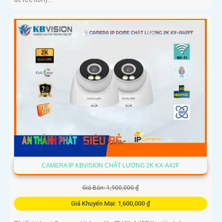
CAMERA IP KBVISION CHẤT LƯỢNG 2K KX-A42F
Giá Bán: 1,900,000 ₫
Giá Khuyến Mại: 1,600,000 ₫