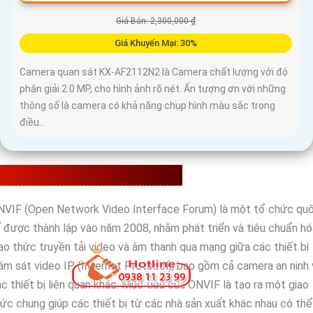
Giá Bán: 2,300,000 ₫
Giá Khuyến Mại: 30%
Camera quan sát KX-AF2112N2 là Camera chất lượng với độ
phân giải 2.0 MP, cho hình ảnh rõ nét. Ấn tượng ơn với những
thông số là camera có khả năng chụp hình màu sắc trong
điều...
IỚI THIỆU CAMERA ONVIF LÀ GÌ?
NVIF (Open Network Video Interface Forum) là một tổ chức qu
 được thành lập vào năm 2008, nhằm phát triển và tiêu chuẩn hó
ao thức truyền tải video và âm thanh qua mạng giữa các thiết bị
ám sát video IP (Internet Protocol), bao gồm cả camera an ninh 
c thiết bị liên quan khác. Mục tiêu của ONVIF là tạo ra một giao
ức chung giúp các thiết bị từ các nhà sản xuất khác nhau có thể