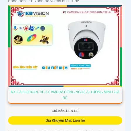
bằng đèn LED xanh đỏ và còi hú 110dB
KX-CAIF8004UN-TIF-A CAMERA CÔNG NGHỆ AI THÔNG MINH GIÁ
RẺ
Giá Bán: LIÊN HỆ
Giá Khuyến Mại: Liên hệ