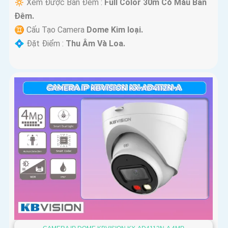
🔅 Xem Được Ban Đêm :
Full Color 30m Có Màu Ban
Ðêm.
♊ Cấu Tạo Camera
Dome Kim loại.
️💠 Đặt Điểm :
Thu Âm Và Loa.