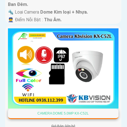
Ban Ðêm.
🔩 Loại Camera
Dome Kim loại + Nhựa.
️👮 Điểm Nỗi Bật :
Thu Âm.
CAMERA DOME 5.0MP KX-C52L
Giá Bán: liên hệ