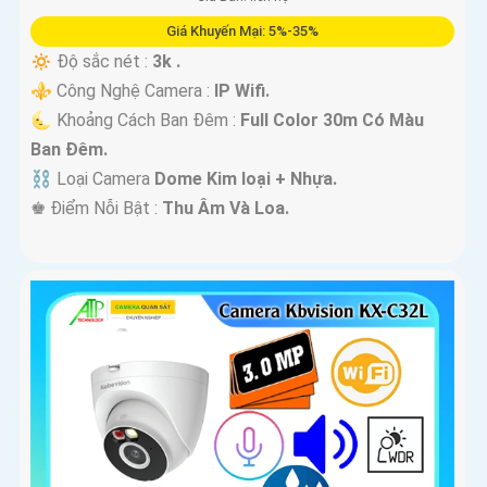
Giá Khuyến Mại: 5%-35%
🔅 Độ sắc nét :
3k .
⚜️ Công Nghệ Camera :
IP Wifi.
🌜 Khoảng Cách Ban Đêm :
Full Color 30m Có Màu
Ban Ðêm.
⛓ Loại Camera
Dome Kim loại + Nhựa.
️♚ Điểm Nỗi Bật :
Thu Âm Và Loa.