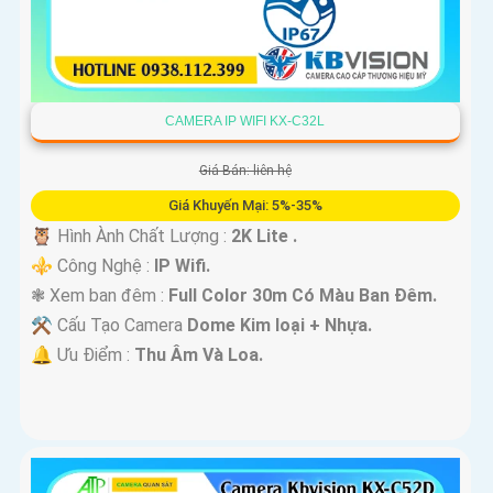
CAMERA IP WIFI KX-C32L
Giá Bán: liên hệ
Giá Khuyến Mại: 5%-35%
🦉 Hình Ành Chất Lượng :
2K Lite .
⚜️ Công Nghệ :
IP Wifi.
❃ Xem ban đêm :
Full Color 30m Có Màu Ban Ðêm.
⚒ Cấu Tạo Camera
Dome Kim loại + Nhựa.
️🔔 Ưu Điểm :
Thu Âm Và Loa.