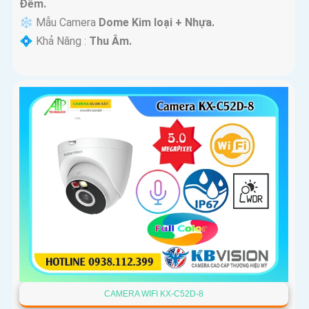
Ðêm.
❄ Mẫu Camera
Dome Kim loại + Nhựa.
️💠 Khả Năng :
Thu Âm.
CAMERA WIFI KX-C52D-8