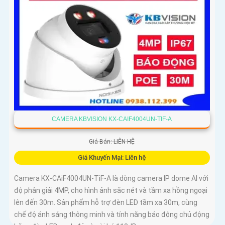
CAMERA KBVISION KX-CAIF4004UN-TIF-A
Giá Bán: LIÊN HỆ
Giá Khuyến Mại: Liên hệ
Camera KX-CAiF4004UN-TiF-A là dòng camera IP dome AI với
độ phân giải 4MP, cho hình ảnh sắc nét và tầm xa hồng ngoại
lên đến 30m. Sản phẩm hỗ trợ đèn LED tầm xa 30m, cùng
chế độ ánh sáng thông minh và tính năng báo động chủ động