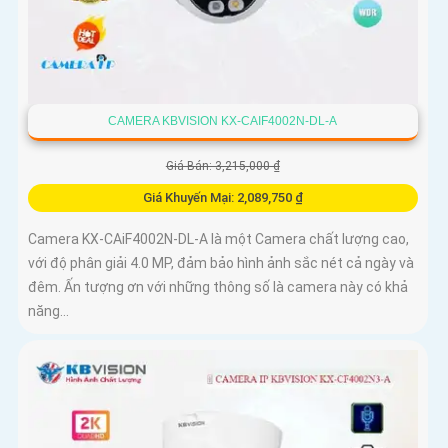
CAMERA KBVISION KX-CAIF4002N-DL-A
Giá Bán: 3,215,000 ₫
Giá Khuyến Mại: 2,089,750 ₫
Camera KX-CAiF4002N-DL-A là một Camera chất lượng cao,
với độ phân giải 4.0 MP, đảm bảo hình ảnh sắc nét cả ngày và
đêm. Ấn tượng ơn với những thông số là camera này có khả
năng...