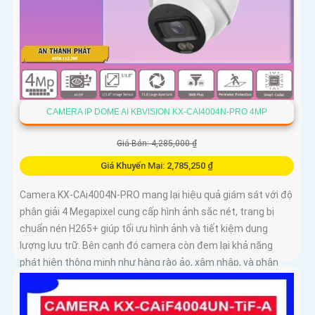
CAMERA IP DOME AI KBVISION KX-CAI4004N-PRO 4MP
Giá Bán: 4,285,000 ₫
Giá Khuyến Mại: 2,785,250 ₫
Camera KX-CAi4004N-PRO mang lại hiệu quả giám sát với độ
phân giải 4 Megapixel cung cấp hình ảnh sắc nét, trang bị
chuẩn nén H265+ giúp tối ưu hình ảnh và tiết kiệm dung
lượng lưu trữ. Bên cạnh đó camera còn đem lại khả năng
phát hiện thông minh như hàng rào ảo, xâm nhập, và phân
biệt người/xe (SMD Plus) bảo vệ an ninh hiệu quả