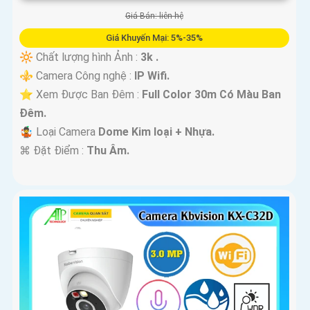
Giá Bán: liên hệ
Giá Khuyến Mại: 5%-35%
🔆 Chất lượng hình Ảnh :
3k .
⚜️ Camera Công nghệ :
IP Wifi.
⭐ Xem Được Ban Đêm :
Full Color 30m Có Màu Ban
Ðêm.
🤹 Loại Camera
Dome Kim loại + Nhựa.
️⌘ Đặt Điểm :
Thu Âm.