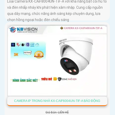
Loại Camera KX-CAiF8004UN-TiF-A với khả năng bật còi hú to
và đèn nhấp nháy khi phát hiện xâm nhập. Cung cấp nguồn
qua dây mạng, chức năng ánh sáng kép chuyên dụng, lựa
chọn hồng ngoại hoặc đèn chiếu sáng
CAMERA IP TRONG NHÀ KX-CAIF6004UN-TIF-A BÁO ĐỘNG
Giá Bán: LIÊN HỆ