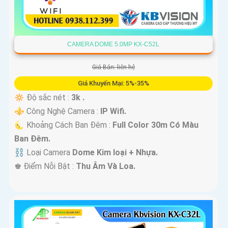
CAMERA DOME 5.0MP KX-C52L
Giá Bán: liên hệ
Giá Khuyến Mại: 5%-35%
🔅 Độ sắc nét :
3k .
⚜️ Công Nghệ Camera :
IP Wifi.
🌜 Khoảng Cách Ban Đêm :
Full Color 30m Có Màu
Ban Ðêm.
⛓ Loại Camera
Dome Kim loại + Nhựa.
️♚ Điểm Nỗi Bật :
Thu Âm Và Loa.