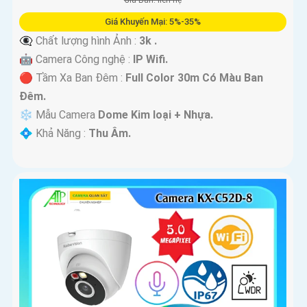
Giá Bán: liên hệ
Giá Khuyến Mại: 5%-35%
👁️‍🗨 Chất lượng hình Ảnh :
3k .
🤖️ Camera Công nghệ :
IP Wifi.
🔴 Tầm Xa Ban Đêm :
Full Color 30m Có Màu Ban
Ðêm.
❄ Mẫu Camera
Dome Kim loại + Nhựa.
️💠 Khả Năng :
Thu Âm.