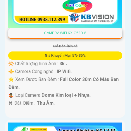
CAMERA WIFI KX-C52D-8
Giá Bán: liên hệ
Giá Khuyến Mại: 5%-35%
🔆 Chất lượng hình Ảnh :
3k .
⚜️ Camera Công nghệ :
IP Wifi.
⭐ Xem Được Ban Đêm :
Full Color 30m Có Màu Ban
Ðêm.
🤹 Loại Camera
Dome Kim loại + Nhựa.
️⌘ Đặt Điểm :
Thu Âm.