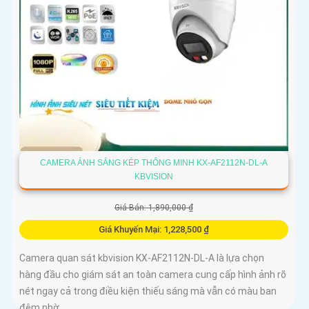
CAMERA ÁNH SÁNG KÉP THÔNG MINH KX-AF2112N-DL-A
KBVISION
Giá Bán: 1,890,000 ₫
Giá Khuyến Mại: 1,228,500 ₫
Camera quan sát kbvision KX-AF2112N-DL-A là lựa chọn
hàng đầu cho giám sát an toàn camera cung cấp hình ảnh rõ
nét ngay cả trong điều kiện thiếu sáng mà vẫn có màu ban
đêm nhờ...