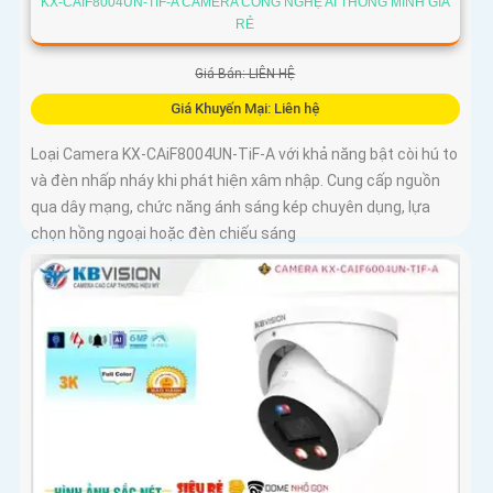
KX-CAIF8004UN-TIF-A CAMERA CÔNG NGHỆ AI THÔNG MINH GIÁ
RẺ
Giá Bán: LIÊN HỆ
Giá Khuyến Mại: Liên hệ
Loại Camera KX-CAiF8004UN-TiF-A với khả năng bật còi hú to
và đèn nhấp nháy khi phát hiện xâm nhập. Cung cấp nguồn
qua dây mạng, chức năng ánh sáng kép chuyên dụng, lựa
chọn hồng ngoại hoặc đèn chiếu sáng