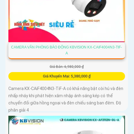
CAMERA VĂN PHÒNG BÁO ĐỘNG KBVISION KX-CAIF4004N3-TIF-
A
Giá Bán: 6,980,000 ₫
Giá Khuyến Mại: 5,380,000 ₫
Camera KX-CAiF4004N3-TiF-A có khả năng bật còi hú và đèn
nhấp nháy khi phát hiện xâm nhập ánh sáng kép có thể
chuyển đổi giữa hồng ngoại và đèn chiếu sáng ban đêm. Độ
phân giải 4