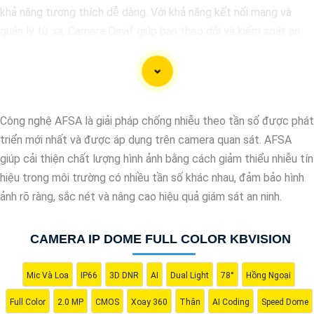
khả năng tương thích dễ dàng. Với khả năng kết nối mạng và
quản lý từ xa, Camera Onvif giúp bạn theo dõi và kiểm soát an
ninh mọi lúc, mọi nơi một cách đơn giản. Sau đây là một số dòng
camera quan sát chất lượng dành cho bạn tham khảo.
Công nghệ AFSA là giải pháp chống nhiễu theo tần số được phát
triển mới nhất và được áp dụng trên camera quan sát. AFSA
giúp cải thiện chất lượng hình ảnh bằng cách giảm thiểu nhiễu tín
hiệu trong môi trường có nhiều tần số khác nhau, đảm bảo hình
ảnh rõ ràng, sắc nét và nâng cao hiệu quả giám sát an ninh.
CAMERA IP DOME FULL COLOR KBVISION
'
Mic Và Loa
IP66
3D DNR
AI
Dual Light
78°
Hồng Ngoại
Full Color
2.0 MP
CMOS
Xoay 360
Thân
AI Coding
Speed Dome