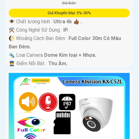
Giá Bán:
Giá Khuyến Mại: 5%-35%
👁 Chất lượng hình :
Ultra 4k 👍🏾 .
⚒ Công Nghệ Sử Dụng :
IP.
🌔 Khoảng Cách Ban Đêm :
Full Color 30m Có Màu
Ban Ðêm.
🔩 Loại Camera
Dome Kim loại + Nhựa.
️👮 Điểm Nỗi Bật :
Thu Âm.