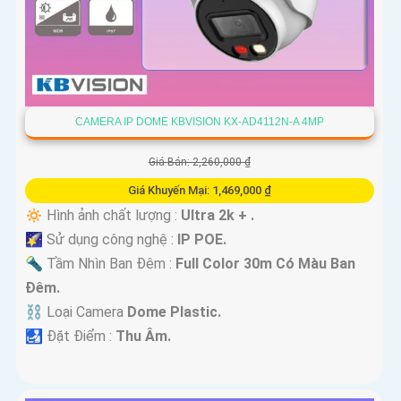
CAMERA IP DOME KBVISION KX-AD4112N-A 4MP
Giá Bán: 2,260,000 ₫
Giá Khuyến Mại: 1,469,000 ₫
🔅 Hình ảnh chất lượng :
Ultra 2k + .
🌠 Sử dụng công nghệ :
IP POE.
🔦 Tầm Nhìn Ban Đêm :
Full Color 30m Có Màu Ban
Ðêm.
⛓ Loại Camera
Dome Plastic.
️🛃 Đặt Điểm :
Thu Âm.