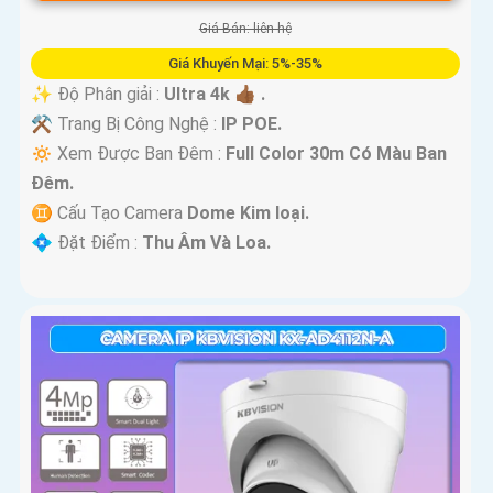
Giá Bán: liên hệ
Giá Khuyến Mại: 5%-35%
✨ Độ Phân giải :
Ultra 4k 👍🏾 .
⚒ Trang Bị Công Nghệ :
IP POE.
🔅 Xem Được Ban Đêm :
Full Color 30m Có Màu Ban
Ðêm.
♊ Cấu Tạo Camera
Dome Kim loại.
️💠 Đặt Điểm :
Thu Âm Và Loa.