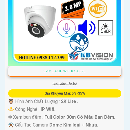
CAMERA IP WIFI KX-C32L
Giá Bán: liên hệ
Giá Khuyến Mại: 5%-35%
🦉 Hình Ành Chất Lượng :
2K Lite .
⚜️ Công Nghệ :
IP Wifi.
❃ Xem ban đêm :
Full Color 30m Có Màu Ban Ðêm.
⚒ Cấu Tạo Camera
Dome Kim loại + Nhựa.