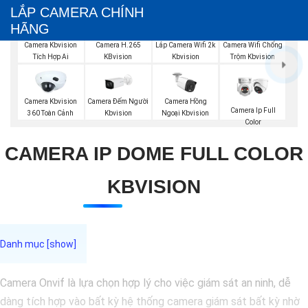
LẮP CAMERA CHÍNH
HÃNG
Camera Kbvision
Camera H.265
Lắp Camera Wifi 2k
Camera Wifi Chống
Tích Hợp Ai
KBvision
Kbvision
Trộm Kbvision
Camera Đếm Người
Camera Kbvision
Camera Hồng
Camera Ip Full
Kbvision
360 Toàn Cảnh
Ngoại Kbvision
Color
CAMERA IP DOME FULL COLOR
KBVISION
Camera Onvif là lựa chọn hợp lý cho việc giám sát an ninh, dễ
dàng tích hợp vào bất kỳ hệ thống camera giám sát bất kỳ nhờ