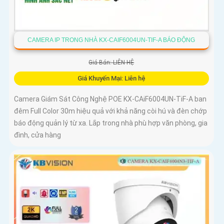
CAMERA IP TRONG NHÀ KX-CAIF6004UN-TIF-A BÁO ĐỘNG
Giá Bán: LIÊN HỆ
Giá Khuyến Mại: Liên hệ
Camera Giám Sát Công Nghệ POE KX-CAiF6004UN-TiF-A ban
đêm Full Color 30m hiệu quả với khả năng còi hú và đèn chớp
báo động quản lý từ xa. Lắp trong nhà phù hợp văn phòng, gia
đình, cửa hàng