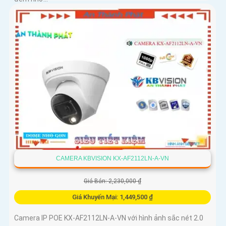
CAMERA KBVISION KX-AF2112LN-A-VN
Giá Bán: 2,230,000 ₫
Giá Khuyến Mại: 1,449,500 ₫
Camera IP POE KX-AF2112LN-A-VN với hình ảnh sắc nét 2.0