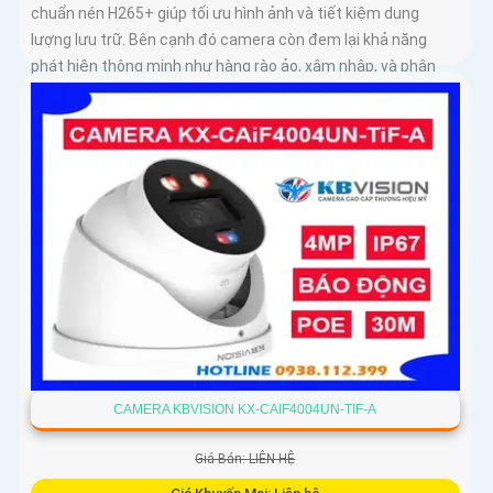
chuẩn nén H265+ giúp tối ưu hình ảnh và tiết kiệm dung
lượng lưu trữ. Bên cạnh đó camera còn đem lại khả năng
phát hiện thông minh như hàng rào ảo, xâm nhập, và phân
biệt người/xe (SMD Plus) bảo vệ an ninh hiệu quả
CAMERA KBVISION KX-CAIF4004UN-TIF-A
Giá Bán: LIÊN HỆ