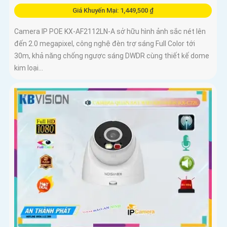
Giá Khuyến Mại: 1,449,500 ₫
Camera IP POE KX-AF2112LN-A sở hữu hình ảnh sắc nét lên
đến 2.0 megapixel, công nghệ đèn trợ sáng Full Color tới
30m, khả năng chống ngược sáng DWDR cùng thiết kế dome
kim loại...