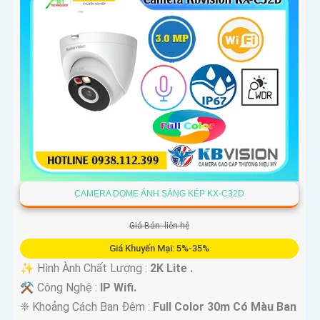
CAMERA DOME ÁNH SÁNG KÉP KX-C32D
Giá Bán: liên hệ
Giá Khuyến Mại: 5%-35%
✨ Hình Ành Chất Lượng :
2K Lite .
⚒ Công Nghệ :
IP Wifi.
❈ Khoảng Cách Ban Đêm :
Full Color 30m Có Màu Ban