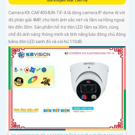
Giá Khuyến Mại: Liên hệ
Camera KX-CAiF4004UN-TiF-A là dòng camera IP dome AI với
độ phân giải 4MP, cho hình ảnh sắc nét và tầm xa hồng ngoại
lên đến 30m. Sản phẩm hỗ trợ đèn LED tầm xa 30m, cùng
chế độ ánh sáng thông minh và tính năng báo động chủ động
bằng đèn LED xanh đỏ và còi hú 110dB