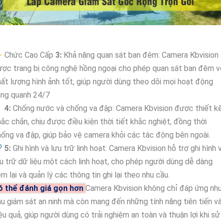
 Chức Cao Cấp
3:
Khả năng quan sát ban đêm: Camera Kbvision
ợc trang bị công nghệ hồng ngoại cho phép quan sát ban đêm v
ất lượng hình ảnh tốt, giúp người dùng theo dõi mọi hoạt động
ung quanh 24/7
🥈
4:
Chống nước và chống va đập: Camera Kbvision được thiết k
ắc chắn, chịu được điều kiện thời tiết khắc nghiệt, đồng thời
ống va đập, giúp bảo vệ camera khỏi các tác động bên ngoài.

5:
Ghi hình và lưu trữ linh hoạt: Camera Kbvision hỗ trợ ghi hình 
u trữ dữ liệu một cách linh hoạt, cho phép người dùng dễ dàng
m lại và quản lý các thông tin ghi lại theo nhu cầu.
ó thể đánh giá gọn hơn
Camera Kbvision không chỉ đáp ứng nh
u giám sát an ninh mà còn mang đến những tính năng tiên tiến v
ệu quả, giúp người dùng có trải nghiệm an toàn và thuận lợi khi sử