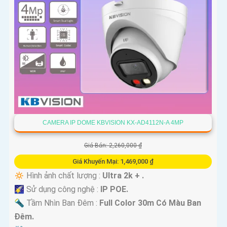
CAMERA IP DOME KBVISION KX-AD4112N-A 4MP
Giá Bán: 2,260,000 ₫
Giá Khuyến Mại: 1,469,000 ₫
🔅 Hình ảnh chất lượng :
Ultra 2k + .
🌠 Sử dụng công nghệ :
IP POE.
🔦 Tầm Nhìn Ban Đêm :
Full Color 30m Có Màu Ban
Ðêm.