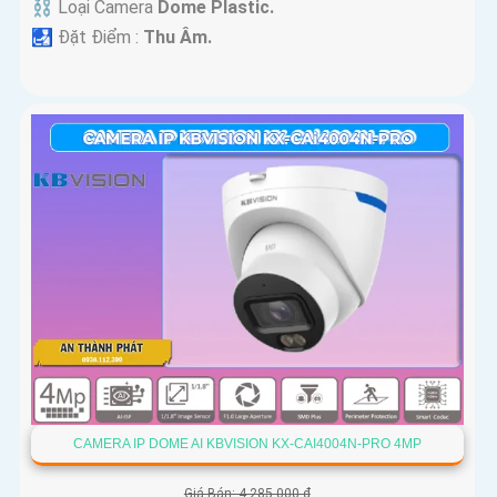
⛓ Loại Camera
Dome Plastic.
️🛃 Đặt Điểm :
Thu Âm.
CAMERA IP DOME AI KBVISION KX-CAI4004N-PRO 4MP
Giá Bán: 4,285,000 ₫