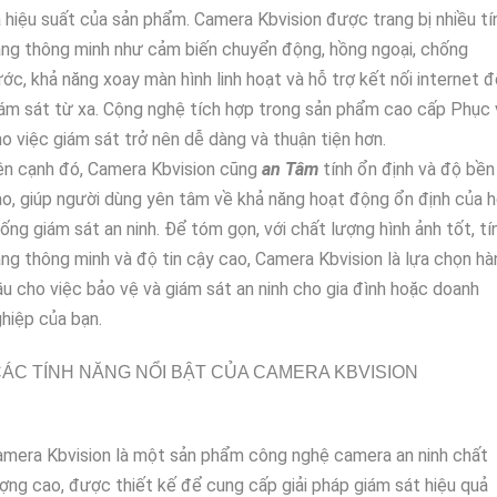
 hiệu suất của sản phẩm. Camera Kbvision được trang bị nhiều tí
ng thông minh như cảm biến chuyển động, hồng ngoại, chống
ớc, khả năng xoay màn hình linh hoạt và hỗ trợ kết nối internet 
ám sát từ xa. Cộng nghệ tích hợp trong sản phẩm cao cấp Phục 
o việc giám sát trở nên dễ dàng và thuận tiện hơn.
ên cạnh đó, Camera Kbvision cũng
an Tâm
tính ổn định và độ bền
o, giúp người dùng yên tâm về khả năng hoạt động ổn định của 
ống giám sát an ninh. Để tóm gọn, với chất lượng hình ảnh tốt, tí
ng thông minh và độ tin cậy cao, Camera Kbvision là lựa chọn hà
u cho việc bảo vệ và giám sát an ninh cho gia đình hoặc doanh
hiệp của bạn.
ÁC TÍNH NĂNG NỔI BẬT CỦA CAMERA KBVISION
mera Kbvision là một sản phẩm công nghệ camera an ninh chất
ợng cao, được thiết kế để cung cấp giải pháp giám sát hiệu quả