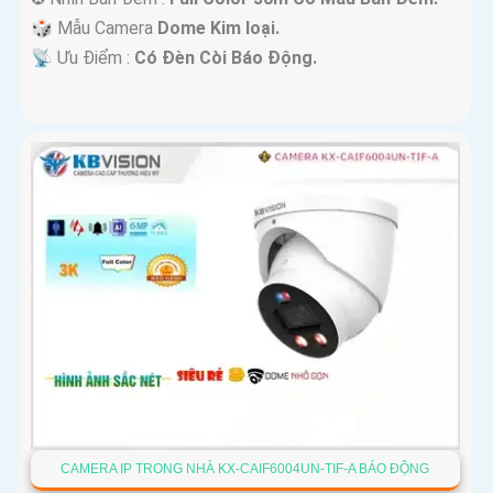
🎲 Mẫu Camera
Dome Kim loại.
️📡 Ưu Điểm :
Có Ðèn Còi Báo Động.
CAMERA IP TRONG NHÀ KX-CAIF6004UN-TIF-A BÁO ĐỘNG