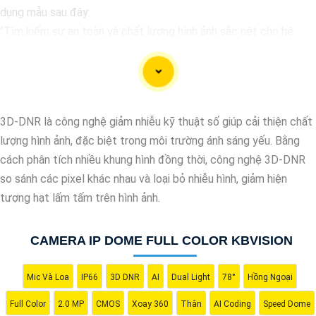
dụng mẫu sau đây:
"Tìm kiếm sự an toàn và chất lượng hình ảnh sắc nét cho hệ
thống giám sát của bạn? Hãy đến với Camera Kbvision - thương
hiệu uy tín với chiết khấu cao. Với công nghệ hàng đầu, Camera
Kbvision mang đến cho bạn hình ảnh chất lượng cao, rõ nét và
độ tin cậy cao. Đừng để bất kỳ sự cố nào xảy ra mà không có
3D-DNR là công nghệ giảm nhiễu kỹ thuật số giúp cải thiện chất
sự giám sát chuyên nghiệp. Hãy đầu tư vào Camera Kbvision và
lượng hình ảnh, đặc biệt trong môi trường ánh sáng yếu. Bằng
yên tâm bảo vệ gia đình và tài sản của bạn ngay hôm nay!"
cách phân tích nhiều khung hình đồng thời, công nghệ 3D-DNR
Bạn có thể điều chỉnh và thêm vào nội dung trên để phù hợp với
so sánh các pixel khác nhau và loại bỏ nhiễu hình, giảm hiện
nhu cầu cụ thể của bạn. Chúc bạn thành công!
tượng hạt lấm tấm trên hình ảnh.
CAMERA IP DOME FULL COLOR KBVISION
Mic Và Loa
IP66
3D DNR
AI
Dual Light
78°
Hồng Ngoại
Full Color
2.0 MP
CMOS
Xoay 360
Thân
AI Coding
Speed Dome