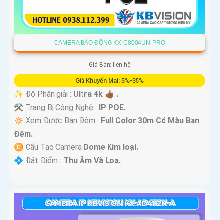
CAMERA BÁO ĐỘNG KX-C8004UN-PRO
Giá Bán: liên hệ
Giá Khuyến Mại: 5%-35%
✨ Độ Phân giải :
Ultra 4k 👍🏾 .
⚒ Trang Bị Công Nghệ :
IP POE.
🔅 Xem Được Ban Đêm :
Full Color 30m Có Màu Ban
Ðêm.
♊ Cấu Tạo Camera
Dome Kim loại.
️💠 Đặt Điểm :
Thu Âm Và Loa.