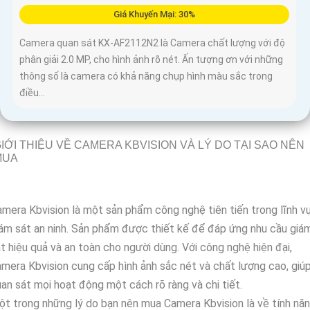
Giá Khuyến Mại: 30%
Camera quan sát KX-AF2112N2 là Camera chất lượng với độ
phân giải 2.0 MP, cho hình ảnh rõ nét. Ấn tượng ơn với những
thông số là camera có khả năng chụp hình màu sắc trong
điều...
IỚI THIỆU VỀ CAMERA KBVISION VÀ LÝ DO TẠI SAO NÊN
MUA
mera Kbvision là một sản phẩm công nghệ tiên tiến trong lĩnh v
ám sát an ninh. Sản phẩm được thiết kế để đáp ứng nhu cầu giá
t hiệu quả và an toàn cho người dùng. Với công nghệ hiện đại,
mera Kbvision cung cấp hình ảnh sắc nét và chất lượng cao, giú
an sát mọi hoạt động một cách rõ ràng và chi tiết.
t trong những lý do bạn nên mua Camera Kbvision là về tính nă