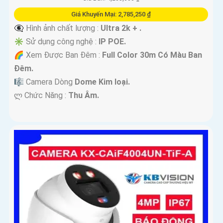
Giá Khuyến Mại: 2,785,250 ₫
👁️‍🗨 Hình ảnh chất lượng :
Ultra 2k + .
✳️ Sử dụng công nghệ :
IP POE.
🌈 Xem Được Ban Đêm :
Full Color 30m Có Màu Ban
Ðêm.
🎼️ Camera Dòng
Dome Kim loại.
️ლ Chức Năng :
Thu Âm.