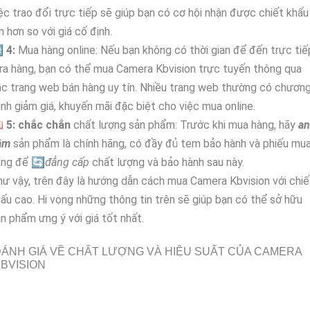
ệc trao đổi trực tiếp sẽ giúp bạn có cơ hội nhận được chiết khấu
n hơn so với giá cố định.

4:
Mua hàng online: Nếu bạn không có thời gian để đến trực tiế
a hàng, bạn có thể mua Camera Kbvision trực tuyến thông qua
c trang web bán hàng uy tín. Nhiều trang web thường có chươn
ình giảm giá, khuyến mãi đặc biệt cho việc mua online.

5:
chắc chắn
chất lượng sản phẩm: Trước khi mua hàng, hãy
an
âm
sản phẩm là chính hãng, có đầy đủ tem bảo hành và phiếu mu
àng để 🔄
đẳng cấp
chất lượng và bảo hành sau này.
ư vậy, trên đây là hướng dẫn cách mua Camera Kbvision với chiế
ấu cao. Hi vọng những thông tin trên sẽ giúp bạn có thể sở hữu
n phẩm ưng ý với giá tốt nhất.
ÁNH GIÁ VỀ CHẤT LƯỢNG VÀ HIỆU SUẤT CỦA CAMERA
BVISION