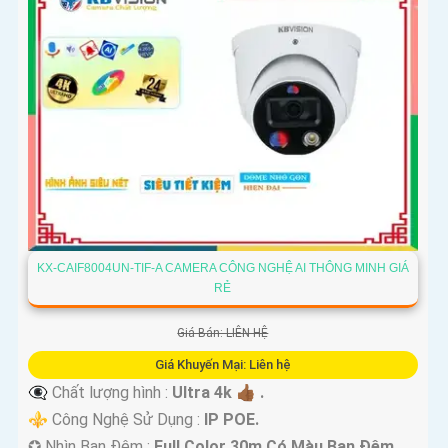
KX-CAIF8004UN-TIF-A CAMERA CÔNG NGHỆ AI THÔNG MINH GIÁ
RẺ
Giá Bán: LIÊN HỆ
Giá Khuyến Mại: Liên hệ
👁️‍🗨 Chất lượng hình :
Ultra 4k 👍🏾 .
⚜️ Công Nghệ Sử Dụng :
IP POE.
✪ Nhìn Ban Đêm :
Full Color 30m Có Màu Ban Ðêm.