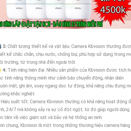

3:
Chất lượng thiết kế và vật liệu: Camera Kbvision thường đư
iết kế chắc chắn, chịu nước, chống bụi, phù hợp sử dụng trong m
i trường, từ trong nhà đến ngoài trời.

4:
Tính năng hiện đại: Nhiều sản phẩm của Kbvision được tích 
c tính năng thông minh như cảnh báo chuyển động, nhận diện
uôn mặt, ghi âm, xoay ngang dọc tự động, khả năng chịu đựng m
ường khắc nghiệt.
Hiệu suất tốt: Camera Kbvision thường có khả năng hoạt động 
nh, 24/7 mà không xảy ra sự cố đột ngột, từ đó giúp người dùng
n tâm về việc giám sát và bảo vệ hệ thống an ninh.
ìn chung, Kbvision là một trong những thương hiệu camera hàng