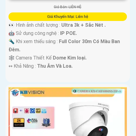
Giá Bán: LIÊN HỆ
Giá Khuyến Mại: Liên hệ
👀 Hình ảnh chất lượng :
Ultra 3k + Sắc Nét .
🤖️ Sử dụng công nghệ :
IP POE.
🔦 Khi xem thiếu sáng :
Full Color 30m Có Màu Ban
Ðêm.
🕸️ Camera Thiết Kế
Dome Kim loại.
️↭ Khả Năng :
Thu Âm Và Loa.