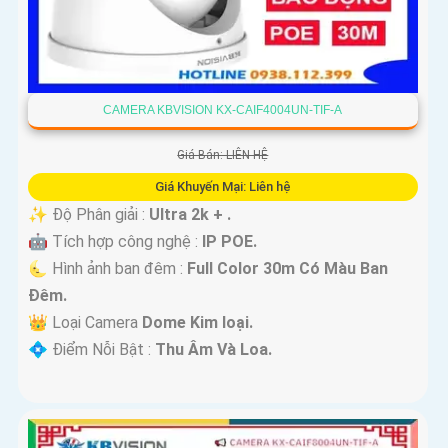
CAMERA KBVISION KX-CAIF4004UN-TIF-A
Giá Bán: LIÊN HỆ
Giá Khuyến Mại: Liên hệ
✨ Độ Phân giải :
Ultra 2k + .
🤖️ Tích hợp công nghệ :
IP POE.
🌜 Hình ảnh ban đêm :
Full Color 30m Có Màu Ban
Ðêm.
👑 Loại Camera
Dome Kim loại.
️💠 Điểm Nỗi Bật :
Thu Âm Và Loa.