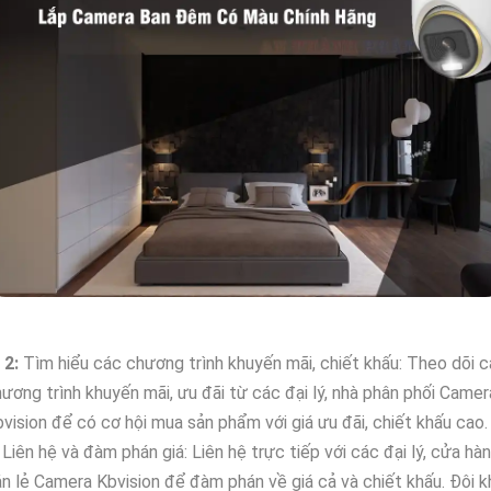
►
2:
Tìm hiểu các chương trình khuyến mãi, chiết khấu: Theo dõi 
ương trình khuyến mãi, ưu đãi từ các đại lý, nhà phân phối Camer
vision để có cơ hội mua sản phẩm với giá ưu đãi, chiết khấu cao.
Liên hệ và đàm phán giá: Liên hệ trực tiếp với các đại lý, cửa hà
n lẻ Camera Kbvision để đàm phán về giá cả và chiết khấu. Đôi kh