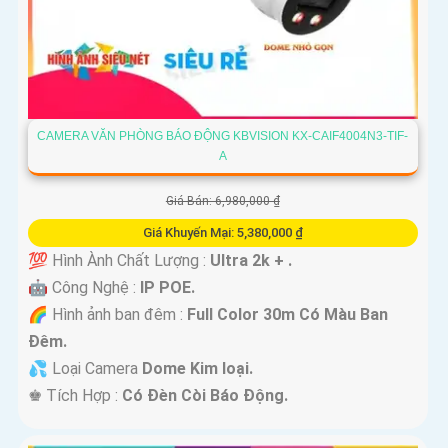
CAMERA VĂN PHÒNG BÁO ĐỘNG KBVISION KX-CAIF4004N3-TIF-
A
Giá Bán: 6,980,000 ₫
Giá Khuyến Mại: 5,380,000 ₫
💯 Hình Ành Chất Lượng :
Ultra 2k + .
🤖️ Công Nghệ :
IP POE.
🌈 Hình ảnh ban đêm :
Full Color 30m Có Màu Ban
Ðêm.
💦 Loại Camera
Dome Kim loại.
️♚ Tích Hợp :
Có Ðèn Còi Báo Động.