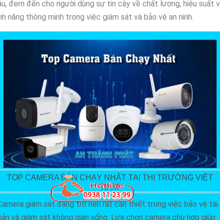
u, đem đến cho người dùng sự tin cậy về chất lượng, hiệu suất 
nh năng thông minh trong việc giám sát và bảo vệ an ninh.
TOP CAMERA BÁN CHẠY NHẤT TẠI THỊ TRƯỜNG VIỆT
NAM
Camera giám sát đang trở nên rất cần thiết trong việc bảo vệ tài
sản và giám sát không gian sống. Lựa chọn camera phù hợp giúp