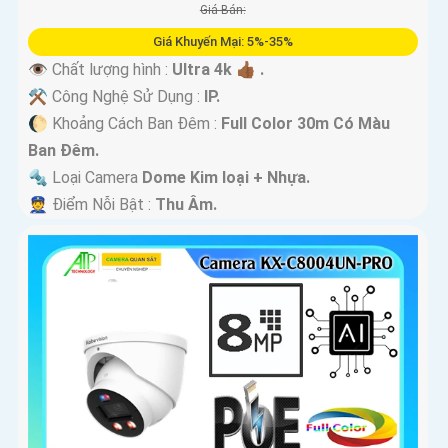
Giá Bán:
Giá Khuyến Mại: 5%-35%
👁 Chất lượng hình :
Ultra 4k 👍🏾 .
⚒ Công Nghệ Sử Dụng :
IP.
🌔 Khoảng Cách Ban Đêm :
Full Color 30m Có Màu
Ban Ðêm.
🔩 Loại Camera
Dome Kim loại + Nhựa.
️👮 Điểm Nỗi Bật :
Thu Âm.