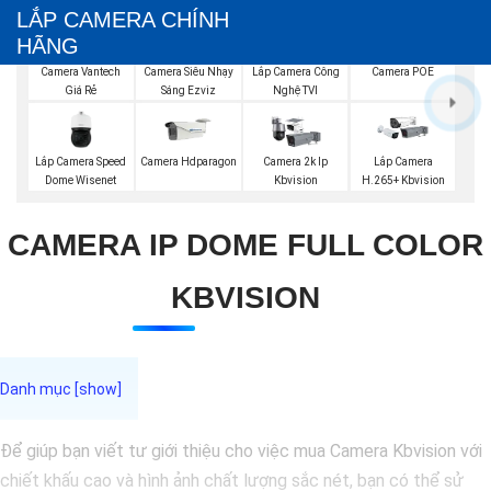
LẮP CAMERA CHÍNH
HÃNG
Lắp Camera Công
Camera Vantech
Camera Siêu Nhạy
Camera POE
Nghệ TVI
Giá Rẻ
Sáng Ezviz
Lắp Camera Speed
Camera Hdparagon
Camera 2k Ip
Lắp Camera
Dome Wisenet
Kbvision
H.265+ Kbvision
CAMERA IP DOME FULL COLOR
KBVISION
Để giúp bạn viết tư giới thiệu cho việc mua Camera Kbvision với
chiết khấu cao và hình ảnh chất lượng sắc nét, bạn có thể sử