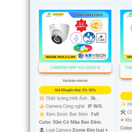
CAMERA WIFI KX-C52D-8
CA
Giá Bán: liên hệ
Giá Khuyến Mại: 5%-35%
🔆 Chất lượng hình Ảnh :
3k .
✨ Hìn
⚜️ Camera Công nghệ :
IP Wifi.
⚒ Cô
⭐ Xem Được Ban Đêm :
Full
❈ Kh
Color 30m Có Màu Ban Ðêm.
Colo
🤹 Loại Camera
Dome Kim loại +