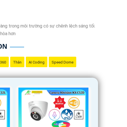
àng trong môi trường có sự chênh lệch sáng tối.
 hòa hơn
ON
 360
Thân
AI Coding
Speed Dome