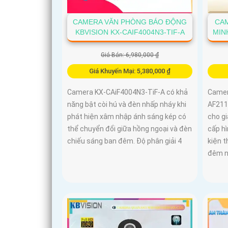
CAMERA VĂN PHÒNG BÁO ĐỘNG
CAM
KBVISION KX-CAIF4004N3-TIF-A
MIN
Giá Bán: 6,980,000 ₫
Giá Khuyến Mại: 5,380,000 ₫
Camera KX-CAiF4004N3-TiF-A có khả
Camer
năng bật còi hú và đèn nhấp nháy khi
AF211
phát hiện xâm nhập ánh sáng kép có
cho g
thể chuyển đổi giữa hồng ngoại và đèn
cấp hì
chiếu sáng ban đêm. Độ phân giải 4
kiện 
đêm n