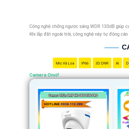
Công nghệ chống ngược sáng WDR 130dB giúp camera
Khi lắp đặt ngoài trời, công nghệ này tự động cân
C
Mic Và Loa
IP66
3D DNR
AI
D
Camera Onvif