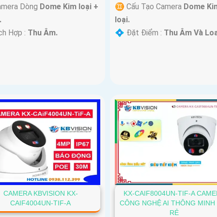
amera Dòng
Dome Kim loại +
♊ Cấu Tạo Camera
Dome Ki
.
loại.
ch Hợp :
Thu Âm.
️💠 Đặt Điểm :
Thu Âm Và Loa
CAMERA KBVISION KX-
KX-CAIF8004UN-TIF-A CAM
CAIF4004UN-TIF-A
CÔNG NGHỆ AI THÔNG MINH 
RẺ