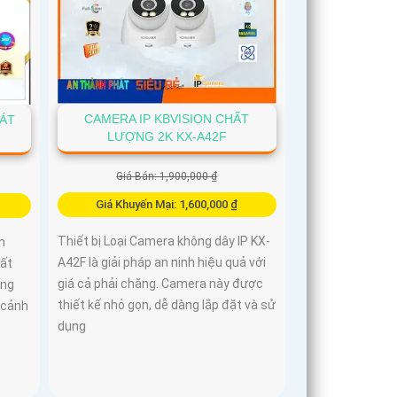
CAMERA IP KBVISION CHẤT
SÁT
LƯỢNG 2K KX-A42F
Giá Bán: 1,900,000 ₫
Giá Khuyến Mại: 1,600,000 ₫
Thiết bị Loại Camera không dây IP KX-
n
A42F là giải pháp an ninh hiệu quả với
hất
giá cả phải chăng. Camera này được
ăng
thiết kế nhỏ gọn, dễ dàng lắp đặt và sử
 cảnh
dụng