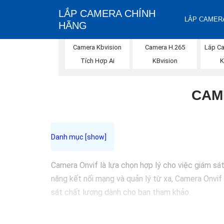
LẮP CAMERA CHÍNH
LẮP CAMERA
HÃNG
Camera Kbvision
Camera H.265
Lắp Ca
Tích Hợp Ai
KBvision
K
CAM
Camera Onvif là lựa chọn hợp lý cho việc giám sá
năng kết nối mạng và quản lý từ xa, Camera Onvif
sát chất lượng dành cho bạn tham khảo.