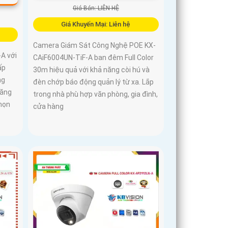
Giá Bán: LIÊN HỆ
Giá Khuyến Mại: Liên hệ
Camera Giám Sát Công Nghệ POE KX-
A với
CAiF6004UN-TiF-A ban đêm Full Color
ấp
30m hiệu quả với khả năng còi hú và
ng
đèn chớp báo động quản lý từ xa. Lắp
năng
trong nhà phù hợp văn phòng, gia đình,
họn
cửa hàng