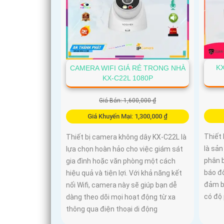
KX
CAMERA WIFI GIÁ RẺ TRONG NHÀ
KX-C22L 1080P
Giá Bán: 1,600,000 ₫
Giá Khuyến Mại: 1,300,000 ₫
Thiết
Thiết bị camera không dây KX-C22L là
là sả
lựa chọn hoàn hảo cho việc giám sát
phân b
gia đình hoặc văn phòng một cách
báo đ
hiệu quả và tiện lợi. Với khả năng kết
đảm b
nối Wifi, camera này sẽ giúp bạn dễ
có độ 
dàng theo dõi mọi hoạt động từ xa
thông qua điện thoại di động