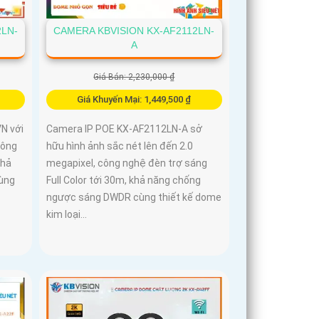
2LN-
CAMERA KBVISION KX-AF2112LN-
A
Giá Bán: 2,230,000 ₫
Giá Khuyến Mại: 1,449,500 ₫
N với
Camera IP POE KX-AF2112LN-A sở
công
hữu hình ảnh sắc nét lên đến 2.0
khả
megapixel, công nghệ đèn trợ sáng
ùng
Full Color tới 30m, khả năng chống
ngược sáng DWDR cùng thiết kế dome
kim loại...