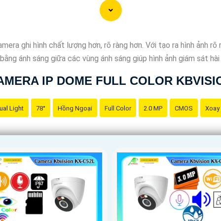
 ghi hình chất lượng hơn, rõ ràng hơn. Với tạo ra hình ảnh rõ r
 bằng ánh sáng giữa các vùng ánh sáng giúp hình ảnh giám sát hài
AMERA IP DOME FULL COLOR KBVISI
ual Light
78°
Hồng Ngoại
Full Color
2.0 MP
CMOS
Xoay