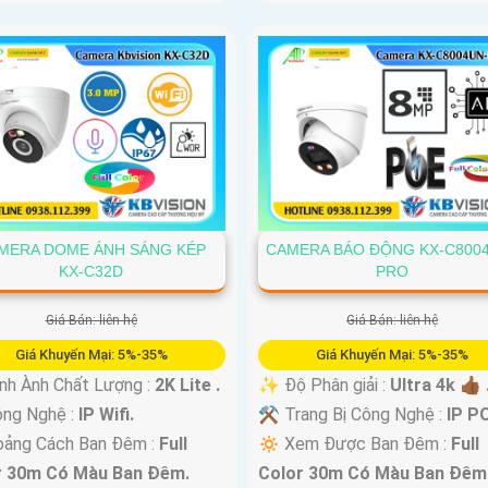
MERA DOME ÁNH SÁNG KÉP
CAMERA BÁO ĐỘNG KX-C800
KX-C32D
PRO
Giá Bán: liên hệ
Giá Bán: liên hệ
Giá Khuyến Mại: 5%-35%
Giá Khuyến Mại: 5%-35%
h Ành Chất Lượng :
2K Lite .
✨ Độ Phân giải :
Ultra 4k 👍🏾 
ng Nghệ :
IP Wifi.
⚒ Trang Bị Công Nghệ :
IP P
oảng Cách Ban Đêm :
Full
🔅 Xem Được Ban Đêm :
Full
r 30m Có Màu Ban Ðêm.
Color 30m Có Màu Ban Ðêm