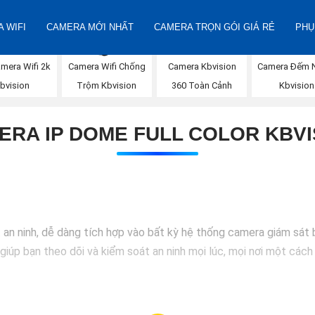
 WIFI
CAMERA MỚI NHẤT
CAMERA TRỌN GÓI GIÁ RẺ
PHỤ
Camera Đếm 
mera Wifi 2k
Camera Wifi Chống
Camera Kbvision
Kbvision
bvision
Trộm Kbvision
360 Toàn Cảnh
ERA IP DOME FULL COLOR KBVI
t an ninh, dễ dàng tích hợp vào bất kỳ hệ thống camera giám sát 
 giúp bạn theo dõi và kiểm soát an ninh mọi lúc, mọi nơi một các