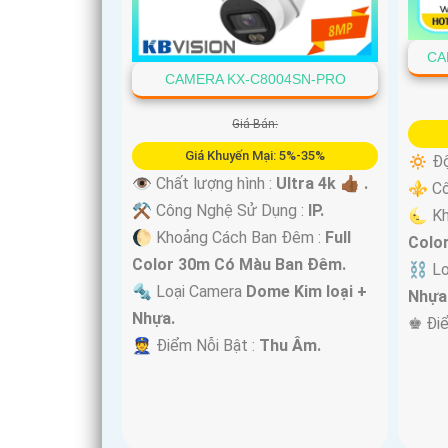
'
CA
CAMERA KX-C8004SN-PRO
Giá Bán:
Giá Khuyến Mại: 5%-35%
🔅 Độ
👁 Chất lượng hình :
Ultra 4k 👍🏾 .
⚜️ C
⚒ Công Nghệ Sử Dụng :
IP.
🌜 K
🌔 Khoảng Cách Ban Đêm :
Full
Colo
Color 30m Có Màu Ban Ðêm.
⛓ Lo
🔩 Loại Camera
Dome Kim loại +
Nhựa
Nhựa.
️♚ Đi
️👮 Điểm Nỗi Bật :
Thu Âm.