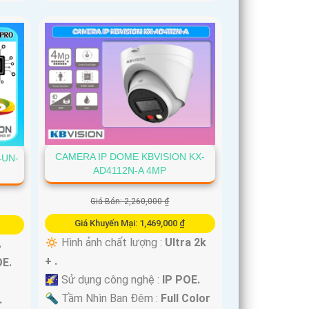
CAMERA IP DOME KBVISION KX-
4UN-
AD4112N-A 4MP
Giá Bán: 2,260,000 ₫
Giá Khuyến Mại: 1,469,000 ₫
🔅 Hình ảnh chất lượng :
Ultra 2k
.
+ .
OE.
🌠 Sử dụng công nghệ :
IP POE.
🔦 Tầm Nhìn Ban Đêm :
Full Color
.