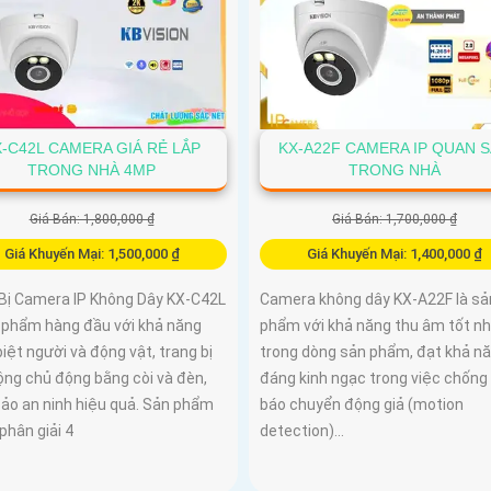
-C42L CAMERA GIÁ RẺ LẮP
KX-A22F CAMERA IP QUAN 
TRONG NHÀ 4MP
TRONG NHÀ
Giá Bán: 1,800,000 ₫
Giá Bán: 1,700,000 ₫
Giá Khuyến Mại: 1,500,000 ₫
Giá Khuyến Mại: 1,400,000 ₫
 Bị Camera IP Không Dây KX-C42L
Camera không dây KX-A22F là sả
n phẩm hàng đầu với khả năng
phẩm với khả năng thu âm tốt n
iệt người và động vật, trang bị
trong dòng sản phẩm, đạt khả n
ộng chủ động bằng còi và đèn,
đáng kinh ngạc trong việc chống
ảo an ninh hiệu quả. Sản phẩm
báo chuyển động giả (motion
phân giải 4
detection)...