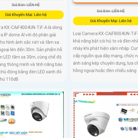
Giá Bán: LIÊN HỆ
Giá Bán: LIÊN HỆ
Giá Khuyến Mại: Liên hệ
Giá Khuyến Mại: Liên hệ
a KX-CAiF4004UN-TiF-A là dòng
Loại Camera KX-CAiF8004UN-TiF-
 IP dome AI với độ phân giải
khả năng bật còi hú to và đèn nh
cho hình ảnh sắc nét và tầm xa
nháy khi phát hiện xâm nhập. Cu
ngoại lên đến 30m. Sản phẩm hỗ
cấp nguồn qua dây mạng, chức 
èn LED tầm xa 30m, cùng chế độ
ánh sáng kép chuyên dụng, lựa c
áng thông minh và tính năng báo
hồng ngoại hoặc đèn chiếu sáng
chủ động bằng đèn LED xanh đỏ
i hú 110dB