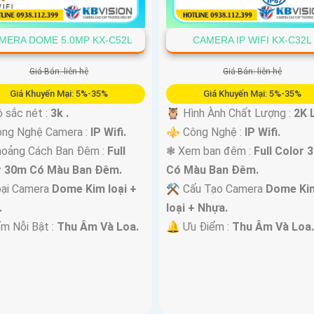
MERA DOME 5.0MP KX-C52L
CAMERA IP WIFI KX-C32L
Giá Bán: liên hệ
Giá Bán: liên hệ
Giá Khuyến Mại: 5%-35%
Giá Khuyến Mại: 5%-35%
 sắc nét :
3k .
🦉 Hình Ành Chất Lượng :
2K L
ông Nghệ Camera :
IP Wifi.
⚜️ Công Nghệ :
IP Wifi.
hoảng Cách Ban Đêm :
Full
❃ Xem ban đêm :
Full Color 
r 30m Có Màu Ban Ðêm.
Có Màu Ban Ðêm.
ại Camera
Dome Kim loại +
⚒ Cấu Tạo Camera
Dome Ki
.
loại + Nhựa.
ểm Nỗi Bật :
Thu Âm Và Loa.
️🔔 Ưu Điểm :
Thu Âm Và Loa.