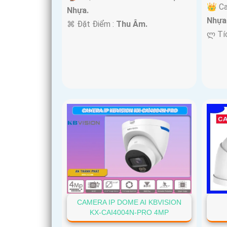
👑 C
Nhựa.
Nhựa
️⌘ Đặt Điểm :
Thu Âm.
️ლ Tí
CAMERA IP DOME AI KBVISION
KX-CAI4004N-PRO 4MP