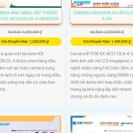
ERA ÁNH SÁNG KÉP THÔNG
CAMERA KBVISION KX-AF211
H KX-AF2112N-DL-A KBVISION
A-VN
Giá Bán: 1,890,000 ₫
Giá Bán: 2,230,000 ₫
Giá Khuyến Mại: 1,228,500 ₫
Giá Khuyến Mại: 1,449,500 ₫
a quan sát kbvision KX-
Camera IP POE KX-AF2112LN-A-V
2N-DL-A là lựa chọn hàng đầu
hình ảnh sắc nét 2.0 megapixel, 
iám sát an toàn camera cung
nghệ chiếu sáng Full Color 30m, 
nh ảnh rõ nét ngay cả trong điều
năng chống ngược sáng DWDR c
thiếu sáng mà vẫn có màu ban
thiết kế dome kim loại chắc chắn
hờ...
mang lại khả năng lắp đặt nhanh
chóng và độ ổn định cao