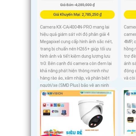
Giá Bán: 4,285,000 ₫
Giá Khuyến Mại: 2,785,250 ₫
Camera KX-CAi4004N-PRO mang lại
Camer
hiệu quả giám sát với độ phân giải 4
camera
Megapixel cung cấp hình ảnh sắc nét,
4MP, 
trang bị chuẩn nén H265+ giúp tối ưu
hồng 
hình ảnh và tiết kiệm dung lượng lưu
trợ đ
trữ. Bên cạnh đó camera còn đem lại
ánh s
khả năng phát hiện thông minh như
động 
hàng rào ảo, xâm nhập, và phân biệt
và cò
người/xe (SMD Plus) bảo vệ an ninh
hiệu quả