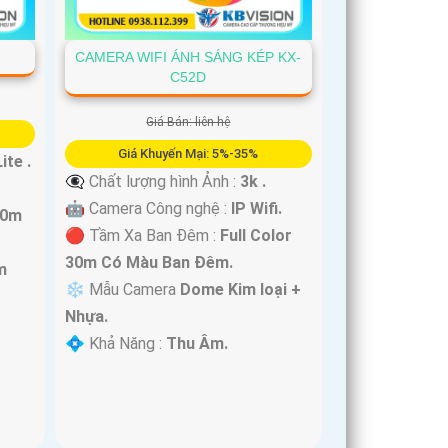
CAMERA WIFI ÁNH SÁNG KÉP KX-
C52D
Giá Bán: liên hệ
Giá Khuyến Mại: 5%-35%
ite .
👁️‍🗨 Chất lượng hình Ảnh :
3k .
🤖️ Camera Công nghệ :
IP Wifi.
30m
🔴 Tầm Xa Ban Đêm :
Full Color
30m Có Màu Ban Ðêm.
m
❄ Mẫu Camera
Dome Kim loại +
Nhựa.
️💠 Khả Năng :
Thu Âm.