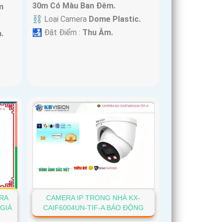
30m Có Màu Ban Ðêm.
m
⛓ Loại Camera
Dome Plastic.
️🛃 Đặt Điểm :
Thu Âm.
.
ERA
CAMERA IP TRONG NHÀ KX-
GIÁ
CAIF6004UN-TIF-A BÁO ĐỘNG