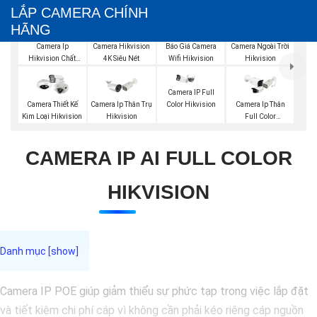
LẮP CAMERA CHÍNH
HÃNG
Báo Giá Camera
Camera Ip
Camera Hikvision
Camera Ngoài Trời
Wifi Hikvision
Hikvision Chất
4K Siêu Nét
Hikvision
Lượng
Camera IP Full
Color Hikvision
Camera Thiết Kế
Camera Ip Thân Trụ
Camera Ip Thân
Kim Loại Hikvision
Hikvision
Full Color
Hikvision
CAMERA IP AI FULL COLOR
HIKVISION
Camera IP POE giúp giảm thiểu sự phức tạp trong việc lắp đặt
và tiết kiệm chi phí cáp vì không cần phải kéo riêng cáp nguồn