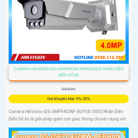
CAMERA HIKVISION IDS-ANPR403NF-BI/POE/0832 NHẬN DIỆN
BIỂN SỐ XE
Giá Bán:
Giá Khuyến Mại: 5%-35%
Camera HikVision iDS-ANPR403NF-BI/POE/0832 Nhận Diện
Biển Số Xe là giải pháp giám sát giao thông chuyên dụng với
độ phân giải 4MP nhận diện biển số phương tiện tốc độ từ 5
đến 120km/h cảm biến 1/1