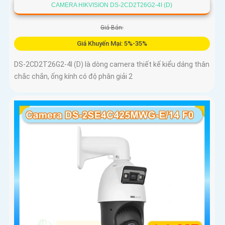
CAMERA HIKVISION DS-2CD2T26G2-4I (D)
Giá Bán:
Giá Khuyến Mại: 5%-35%
DS-2CD2T26G2-4I (D) là dòng camera thiết kế kiểu dáng thân
chắc chắn, ống kính có độ phân giải 2