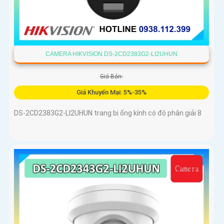
CAMERA HIKVISION DS-2CD2383G2-LI2UHUN
Giá Bán:
Giá Khuyến Mại: 5%-35%
DS-2CD2383G2-LI2UHUN trang bị ống kính có độ phân giải 8