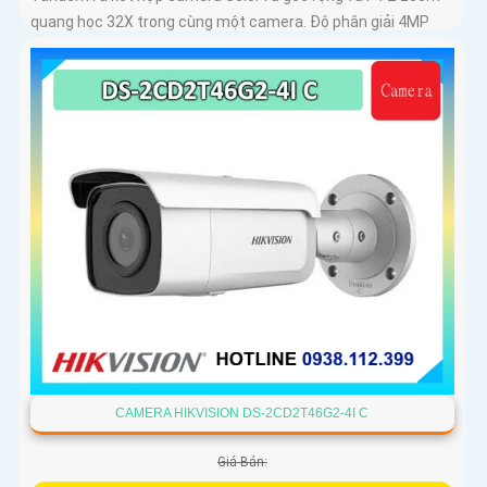
quang học 32X trong cùng một camera. Độ phân giải 4MP
hồng ngoại 200m chuẩn nén H
CAMERA HIKVISION DS-2CD2T46G2-4I C
Giá Bán: