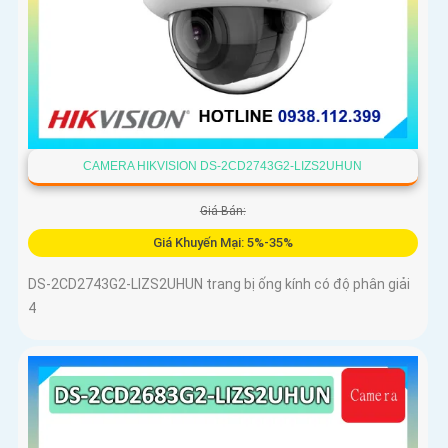
CAMERA HIKVISION DS-2CD2743G2-LIZS2UHUN
Giá Bán:
Giá Khuyến Mại: 5%-35%
DS-2CD2743G2-LIZS2UHUN trang bị ống kính có độ phân giải
4