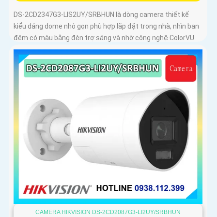
DS-2CD2347G3-LIS2UY/SRBHUN là dòng camera thiết kế
kiểu dáng dome nhỏ gọn phù hợp lắp đặt trong nhà, nhìn ban
đêm có màu bằng đèn trợ sáng và nhờ công nghệ ColorVU
HikAI-ISP, có tính năng AI giúp nhận diện người và phương
tiện, tích hợp micro kép
CAMERA HIKVISION DS-2CD2087G3-LI2UY/SRBHUN