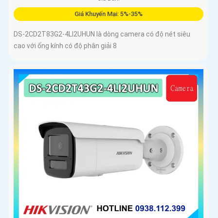
Giá Khuyến Mại: 5%-35%
DS-2CD2T83G2-4LI2UHUN là dòng camera có độ nét siêu
cao với ống kính có độ phân giải 8