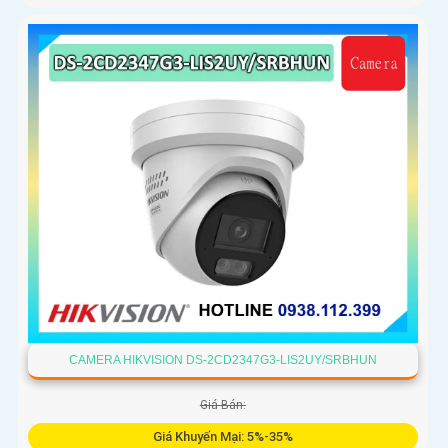
CAMERA HIKVISION DS-2CD2347G3-LIS2UY/SRBHUN
Giá Bán:
Giá Khuyến Mại: 5%-35%