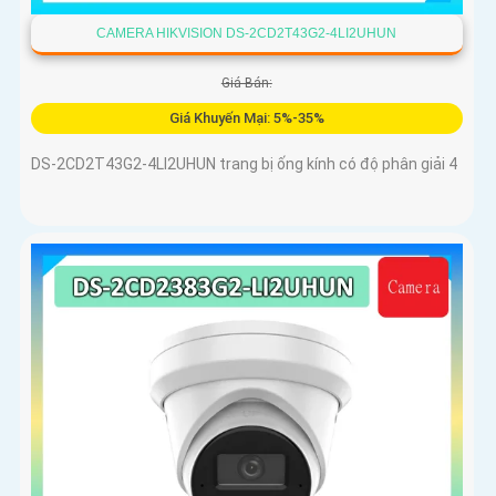
CAMERA HIKVISION DS-2CD2T43G2-4LI2UHUN
Giá Bán:
Giá Khuyến Mại: 5%-35%
DS-2CD2T43G2-4LI2UHUN trang bị ống kính có độ phân giải 4