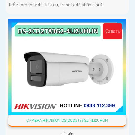
thể zoom thay đổi tiêu cự, trang bị độ phân giải 4
CAMERA HIKVISION DS-2CD2T83G2-4LI2UHUN
Giá Bán: