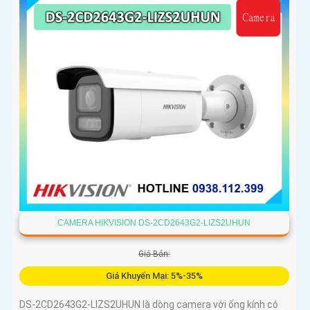
CAMERA HIKVISION DS-2CD2643G2-LIZS2UHUN
Giá Bán:
Giá Khuyến Mại: 5%-35%
DS-2CD2643G2-LIZS2UHUN là dòng camera với ống kính có