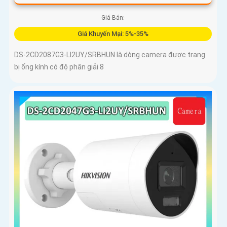
Giá Bán:
Giá Khuyến Mại: 5%-35%
DS-2CD2087G3-LI2UY/SRBHUN là dòng camera được trang
bị ống kính có độ phân giải 8