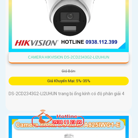
CAMERA HIKVISION DS-2CD2343G2-LI2UHUN
Giá Bán:
Giá Khuyến Mại: 5%-35%
DS-2CD2343G2-LI2UHUN trang bị ống kính có độ phân giải 4