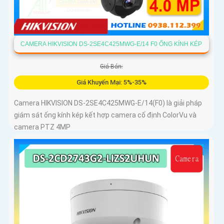
CAMERA HIKVISION DS-2SE4C425MWG-E/14 F0 ỐNG KÍNH KÉP
Giá Bán:
Giá Khuyến Mại: 5%-35%
Camera HIKVISION DS-2SE4C425MWG-E/14(F0) là giải pháp
giám sát ống kính kép kết hợp camera cố định ColorVu và
camera PTZ 4MP