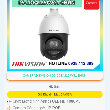
CAMERA HIKVISION DS-2DE4225IWG1-EHUN
Giá Bán:
Giá Khuyến Mại: 5%-35%
👀 Chất lượng hình Ảnh :
FULL HD 1080P .
⚜️ Camera Công nghệ :
IP POE.