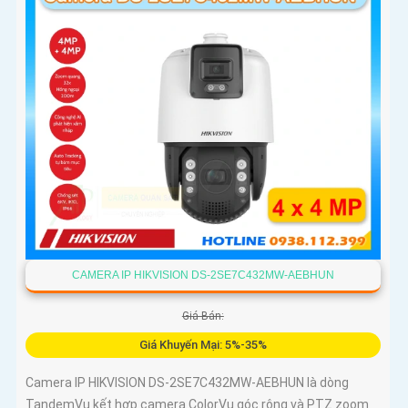
CAMERA IP HIKVISION DS-2SE7C432MW-AEBHUN
Giá Bán:
Giá Khuyến Mại: 5%-35%
Camera IP HIKVISION DS-2SE7C432MW-AEBHUN là dòng
TandemVu kết hợp camera ColorVu góc rộng và PTZ zoom