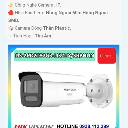
⚜️ Công Nghệ Camera :
IP.
🔴 Nhìn Ban Đêm :
Hồng Ngoại 60m Hồng Ngoại
SMD.
🎲 Camera Dòng
Thân Plastic.
️⇝ Tích Hợp :
Thu Âm.