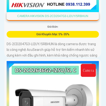
CAMERA HIKVISION DS-2CD2047G3-LI2UY/SRBHUN
Giá Bán:
Giá Khuyến Mại: 5%-35%
DS-2CD2047G3-LI2UY/SRBHUN là dòng camera được trang
bị công nghệ AcuSearch giúp hỗ trợ tìm kiếm nhanh khi sử
dụng kèm với đầu ghi hình, kèm khả năng chống ngược sáng
WDR 130dB, trang bị micro kép và loa hỗ trợ đàm thoại 2
chiều, ống kính 4