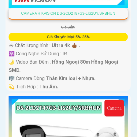
CAMERA HIKVISION DS-2CD2T87G3-LIS2UY/SRBHUN
Giá Bán:
Giá Khuyến Mại: 5%-35%
☀️ Chất lượng hình :
Ultra 4k 👍🏾 .
⚛️ Công Nghệ Sử Dụng :
IP.
🌛 Video Ban Đêm :
Hồng Ngoại 80m Hồng Ngoại
SMD.
🎼️ Camera Dòng
Thân Kim loại + Nhựa.
️💫 Tích Hợp :
Thu Âm.