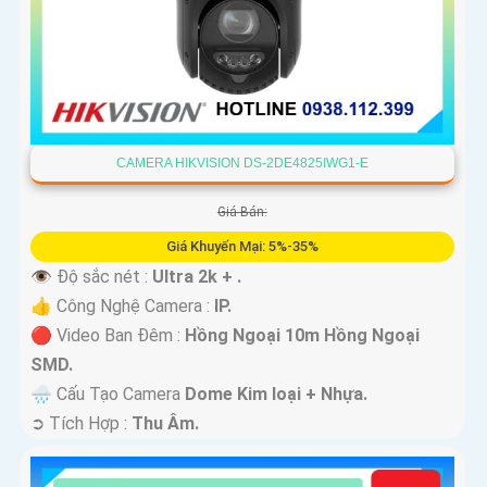
CAMERA HIKVISION DS-2DE4825IWG1-E
Giá Bán:
Giá Khuyến Mại: 5%-35%
👁 Độ sắc nét :
Ultra 2k + .
👍 Công Nghệ Camera :
IP.
🔴 Video Ban Đêm :
Hồng Ngoại 10m Hồng Ngoại
SMD.
🌧️ Cấu Tạo Camera
Dome Kim loại + Nhựa.
️➲ Tích Hợp :
Thu Âm.