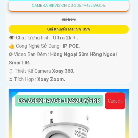
CAMERA HIKVISION DS-2DE4A425IWG1-E
Giá Bán:
Giá Khuyến Mại: 5%-35%
👁 Chất lượng hình :
Ultra 2k + .
👍 Công Nghệ Sử Dụng :
IP POE.
✪ Video Ban Đêm :
Hồng Ngoại 50m Hồng Ngoại
Smart IR.
↕️ Thiết Kế Camera
Xoay 360.
️➲ Tích Hợp :
Xoay Zoom.