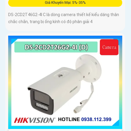
Giá Khuyến Mại: 5%-35%
DS-2CD2T46G2-4I C là dòng camera thiết kế kiểu dáng thân
chắc chắn, trang bị ống kính có độ phân giải 4