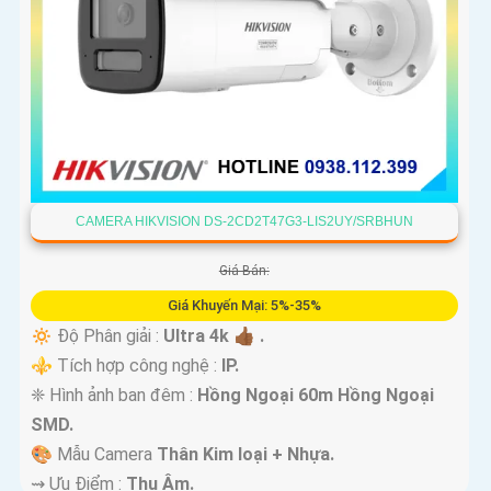
CAMERA HIKVISION DS-2CD2T47G3-LIS2UY/SRBHUN
Giá Bán:
Giá Khuyến Mại: 5%-35%
🔅 Độ Phân giải :
Ultra 4k 👍🏾 .
⚜️ Tích hợp công nghệ :
IP.
❈ Hình ảnh ban đêm :
Hồng Ngoại 60m Hồng Ngoại
SMD.
🎨 Mẫu Camera
Thân Kim loại + Nhựa.
️⇝ Ưu Điểm :
Thu Âm.