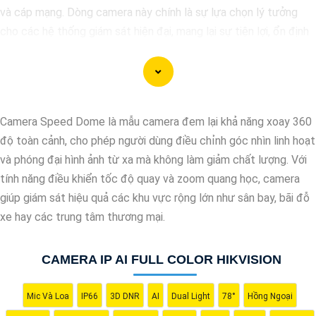
và cáp mạng. Dòng camera này chính là sự lựa chọn lý tưởng
cho các hệ thống giám sát hiện đại, mang lại sự tiện lợi, ổn định
và tiết kiệm chi phí cho người sử dụng. Dưới đây là một số đề
xuất lắp camera IP POE giá rẻ chất lượng dành cho bạn tham
khảo!
Camera Speed Dome là mẫu camera đem lại khả năng xoay 360
độ toàn cảnh, cho phép người dùng điều chỉnh góc nhìn linh hoạt
và phóng đại hình ảnh từ xa mà không làm giảm chất lượng. Với
tính năng điều khiển tốc độ quay và zoom quang học, camera
giúp giám sát hiệu quả các khu vực rộng lớn như sân bay, bãi đỗ
xe hay các trung tâm thương mại.
CAMERA IP AI FULL COLOR HIKVISION
Mic Và Loa
IP66
3D DNR
AI
Dual Light
78°
Hồng Ngoại
'