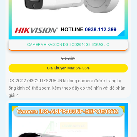
CAMERA HIKVISION DS-2CD2646G2-IZSU/SL C
Giá Bán:
Giá Khuyến Mại: 5%-35%
DS-2CD2743G2-LIZS2UHUN là dòng camera được trang bị
ống kính có thể zoom, kèm theo đấy có thể nhìn với độ phân
giải 4