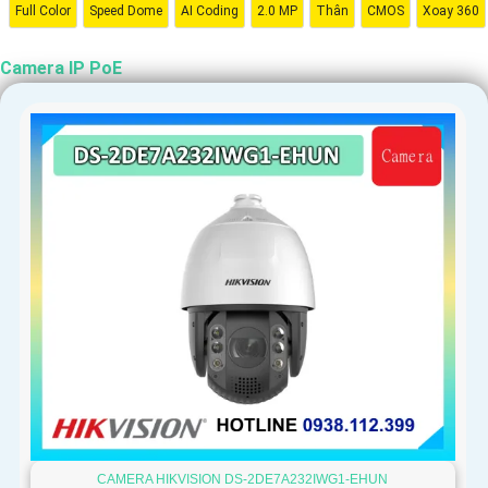
Full Color
Speed Dome
AI Coding
2.0 MP
Thân
CMOS
Xoay 360
Camera IP PoE
CAMERA HIKVISION DS-2DE7A232IWG1-EHUN