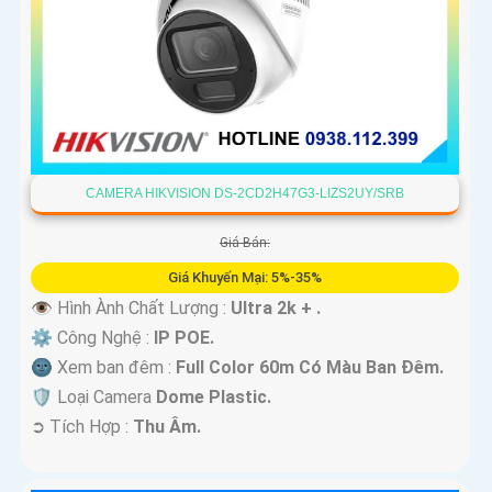
CAMERA HIKVISION DS-2CD2H47G3-LIZS2UY/SRB
Giá Bán:
Giá Khuyến Mại: 5%-35%
👁 Hình Ành Chất Lượng :
Ultra 2k + .
⚙ Công Nghệ :
IP POE.
🌚 Xem ban đêm :
Full Color 60m Có Màu Ban Ðêm.
🛡 Loại Camera
Dome Plastic.
️➲ Tích Hợp :
Thu Âm.