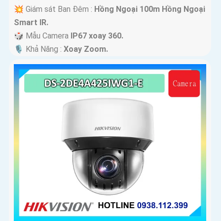
💥 Giám sát Ban Đêm :
Hồng Ngoại 100m Hồng Ngoại
Smart IR.
🎲 Mẫu Camera
IP67 xoay 360.
️🎙 Khả Năng :
Xoay Zoom.