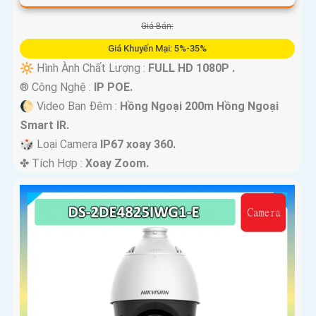
Giá Bán:
Giá Khuyến Mại: 5%-35%
🔆 Hình Ành Chất Lượng :
FULL HD 1080P .
®️ Công Nghệ :
IP POE.
🌔 Video Ban Đêm :
Hồng Ngoại 200m Hồng Ngoại
Smart IR.
🎲 Loại Camera
IP67 xoay 360.
️✤ Tích Hợp :
Xoay Zoom.