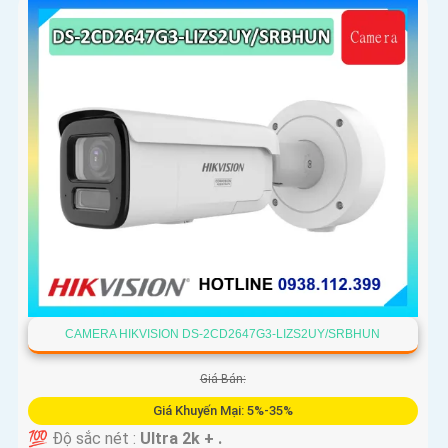
CAMERA HIKVISION DS-2CD2647G3-LIZS2UY/SRBHUN
Giá Bán:
Giá Khuyến Mại: 5%-35%
💯 Độ sắc nét :
Ultra 2k + .