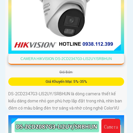
CAMERA HIKVISION DS-2CD2347G3-LIS2UY/SRBHUN
Giá Bán:
Giá Khuyến Mại: 5%-35%
DS-2CD2347G3-LIS2UY/SRBHUN là dòng camera thiết kế
kiểu dáng dome nhỏ gọn phù hợp lắp đặt trong nhà, nhìn ban
đêm có màu bằng đèn trợ sáng và nhờ công nghệ ColorVU
HikAI-ISP, có tính năng AI giúp nhận diện người và phương
tiện, tích hợp micro kép