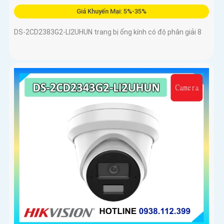
Giá Khuyến Mại: 5%-35%
DS-2CD2383G2-LI2UHUN trang bị ống kính có độ phân giải 8