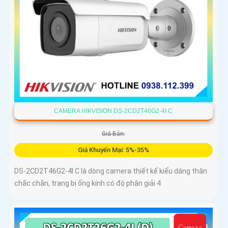
CAMERA HIKVISION DS-2CD2T46G2-4I C
Giá Bán:
Giá Khuyến Mại: 5%-35%
DS-2CD2T46G2-4I C là dòng camera thiết kế kiểu dáng thân
chắc chắn, trang bị ống kính có độ phân giải 4