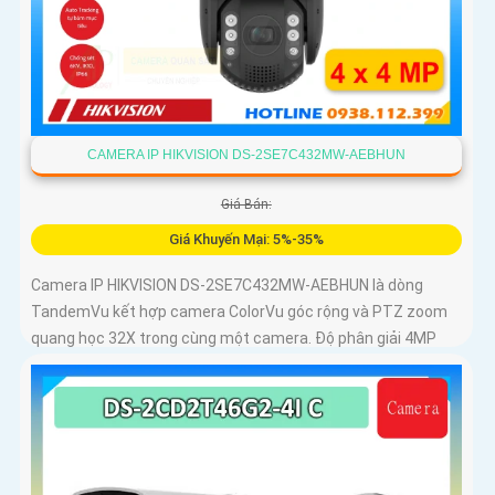
CAMERA IP HIKVISION DS-2SE7C432MW-AEBHUN
Giá Bán:
Giá Khuyến Mại: 5%-35%
Camera IP HIKVISION DS-2SE7C432MW-AEBHUN là dòng
TandemVu kết hợp camera ColorVu góc rộng và PTZ zoom
quang học 32X trong cùng một camera. Độ phân giải 4MP
hồng ngoại 200m chuẩn nén H