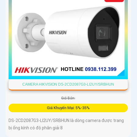
CAMERA HIKVISION DS-2CD2087G3-LI2UY/SRBHUN
Giá Bán:
Giá Khuyến Mại: 5%-35%
DS-2CD2087G3-LI2UY/SRBHUN là dòng camera được trang
bị ống kính có độ phân giải 8