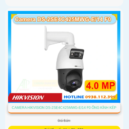
CAMERA HIKVISION DS-2SE4C425MWG-E/14 F0 ỐNG KÍNH KÉP
Giá Bán: