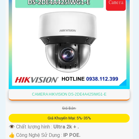
CAMERA HIKVISION DS-2DE4A425IWG1-E
Giá Bán:
Giá Khuyến Mại: 5%-35%
👁 Chất lượng hình :
Ultra 2k + .
👍 Công Nghệ Sử Dụng :
IP POE.