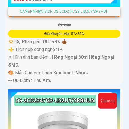
CAMERA HIKVISION DS-2CD2T47G3-LIS2UY/SRBHUN
Giá Bán:
Giá Khuyến Mại: 5%-35%
🔅 Độ Phân giải :
Ultra 4k 👍🏾 .
⚜️ Tích hợp công nghệ :
IP.
❈ Hình ảnh ban đêm :
Hồng Ngoại 60m Hồng Ngoại
SMD.
🎨 Mẫu Camera
Thân Kim loại + Nhựa.
️⇝ Ưu Điểm :
Thu Âm.