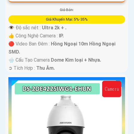
Giá Bán:
Giá Khuyến Mại: 5%-35%
👁 Độ sắc nét :
Ultra 2k + .
👍 Công Nghệ Camera :
IP.
🔴 Video Ban Đêm :
Hồng Ngoại 10m Hồng Ngoại
SMD.
🌧️ Cấu Tạo Camera
Dome Kim loại + Nhựa.
️➲ Tích Hợp :
Thu Âm.