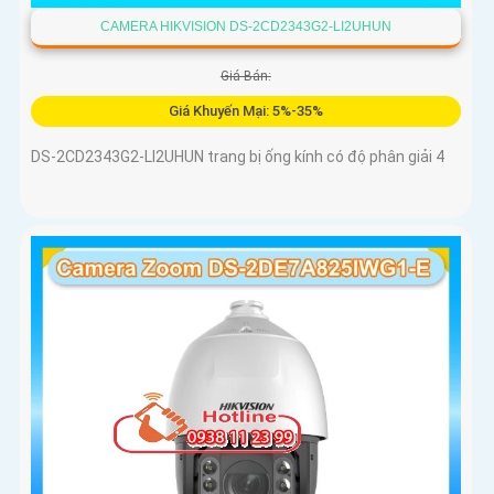
CAMERA HIKVISION DS-2CD2343G2-LI2UHUN
Giá Bán:
Giá Khuyến Mại: 5%-35%
DS-2CD2343G2-LI2UHUN trang bị ống kính có độ phân giải 4