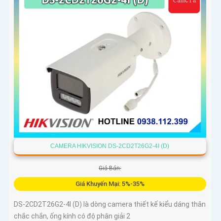
CAMERA HIKVISION DS-2CD2T26G2-4I (D)
Giá Bán:
Giá Khuyến Mại: 5%-35%
DS-2CD2T26G2-4I (D) là dòng camera thiết kế kiểu dáng thân
chắc chắn, ống kính có độ phân giải 2