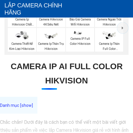
LẮP CAMERA CHÍNH
HÃNG
Báo Giá Camera
Camera Ip
Camera Hikvision
Camera Ngoài Trời
Wifi Hikvision
Hikvision Chất
4K Siêu Nét
Hikvision
Lượng
Camera IP Full
Color Hikvision
Camera Thiết Kế
Camera Ip Thân Trụ
Camera Ip Thân
Kim Loại Hikvision
Hikvision
Full Color
Hikvision
CAMERA IP AI FULL COLOR
HIKVISION
Chắc chắn! Dưới đây là cách bạn có thể viết một bài viết giới
thiệu sản phẩm về việc lắp Camera Hikvision giá rẻ với hình ảnh