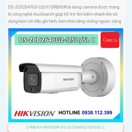
DS-2CD2047G3-LI2UY/SRBHUN là dòng camera được trang
bị công nghệ AcuSearch giúp hỗ trợ tìm kiếm nhanh khi sử
dụng kèm với đầu ghi hình, kèm khả năng chống ngược sáng
WDR 130dB, trang bị micro kép và loa hỗ trợ đàm thoại 2
chiều, ống kính 4
CAMERA HIKVISION DS-2CD2646G2-IZSU/SL C