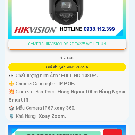
CAMERA HIKVISION DS-2DE4225IWG1-EHUN
Giá Bán:
Giá Khuyến Mại: 5%-35%
👀 Chất lượng hình Ảnh :
FULL HD 1080P .
⚜️ Camera Công nghệ :
IP POE.
💥 Giám sát Ban Đêm :
Hồng Ngoại 100m Hồng Ngoại
Smart IR.
🎲 Mẫu Camera
IP67 xoay 360.
️🎙 Khả Năng :
Xoay Zoom.