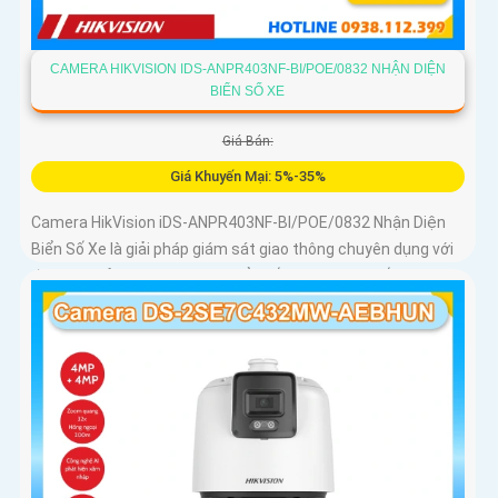
CAMERA HIKVISION IDS-ANPR403NF-BI/POE/0832 NHẬN DIỆN
BIỂN SỐ XE
Giá Bán:
Giá Khuyến Mại: 5%-35%
Camera HikVision iDS-ANPR403NF-BI/POE/0832 Nhận Diện
Biển Số Xe là giải pháp giám sát giao thông chuyên dụng với
độ phân giải 4MP nhận diện biển số phương tiện tốc độ từ 5
đến 120km/h cảm biến 1/1