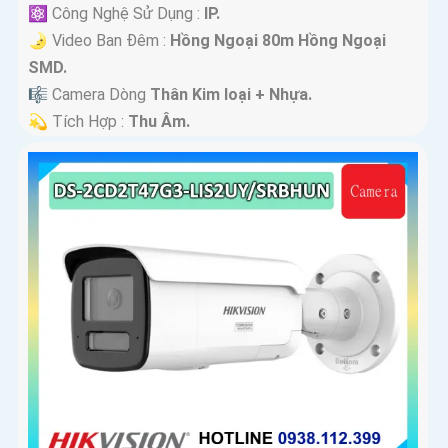
⚛️ Công Nghệ Sử Dụng :
IP.
🌛 Video Ban Đêm :
Hồng Ngoại 80m Hồng Ngoại
SMD.
🎼️ Camera Dòng
Thân Kim loại + Nhựa.
️💫 Tích Hợp :
Thu Âm.