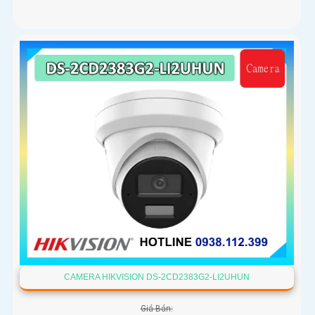
CAMERA HIKVISION DS-2CD2383G2-LI2UHUN
Giá Bán: