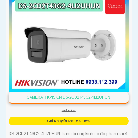
CAMERA HIKVISION DS-2CD2T43G2-4LI2UHUN
Giá Bán:
Giá Khuyến Mại: 5%-35%
DS-2CD2T43G2-4LI2UHUN trang bị ống kính có độ phân giải 4