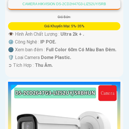
CAMERA HIKVISION DS-2CD2H47G3-LIZS2UY/SRB
Giá Bán:
Giá Khuyến Mại: 5%-35%
👁 Hình Ành Chất Lượng :
Ultra 2k + .
⚙ Công Nghệ :
IP POE.
🌚 Xem ban đêm :
Full Color 60m Có Màu Ban Ðêm.
🛡 Loại Camera
Dome Plastic.
️➲ Tích Hợp :
Thu Âm.