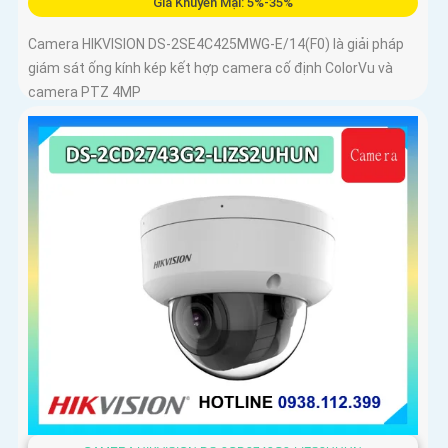
Giá Khuyến Mại: 5%-35%
Camera HIKVISION DS-2SE4C425MWG-E/14(F0) là giải pháp
giám sát ống kính kép kết hợp camera cố định ColorVu và
camera PTZ 4MP