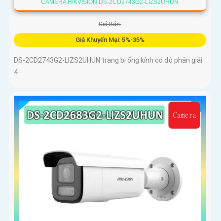
CAMERA HIKVISION DS-2CD2743G2-LIZS2UHUN
Giá Bán:
Giá Khuyến Mại: 5%-35%
DS-2CD2743G2-LIZS2UHUN trang bị ống kính có độ phân giải
4