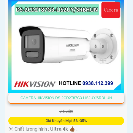
CAMERA HIKVISION DS-2CD2T87G3-LIS2UY/SRBHUN
Giá Bán:
Giá Khuyến Mại: 5%-35%
☀️ Chất lượng hình :
Ultra 4k 👍🏾 .