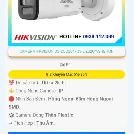
CAMERA HIKVISION DS-2CD2647G3-LIZS2UY/SRBHUN
Giá Bán:
Giá Khuyến Mại: 5%-35%
💯 Độ sắc nét :
Ultra 2k + .
⚜️ Công Nghệ Camera :
IP.
🔴 Nhìn Ban Đêm :
Hồng Ngoại 60m Hồng Ngoại
SMD.
🎲 Camera Dòng
Thân Plastic.
️⇝ Tích Hợp :
Thu Âm.