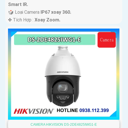
Smart IR.
🎲 Loại Camera
IP67 xoay 360.
️✤ Tích Hợp :
Xoay Zoom.
'
CAMERA HIKVISION DS-2DE4825IWG1-E