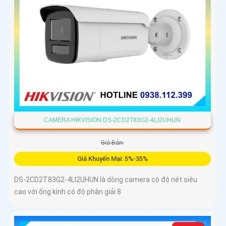
CAMERA HIKVISION DS-2CD2T83G2-4LI2UHUN
Giá Bán:
Giá Khuyến Mại: 5%-35%
DS-2CD2T83G2-4LI2UHUN là dòng camera có độ nét siêu
cao với ống kính có độ phân giải 8