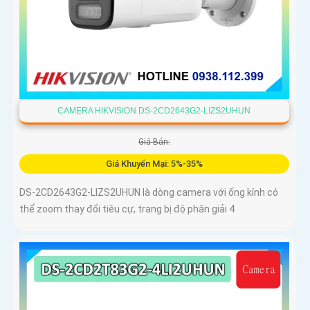
CAMERA HIKVISION DS-2CD2643G2-LIZS2UHUN
Giá Bán:
Giá Khuyến Mại: 5%-35%
DS-2CD2643G2-LIZS2UHUN là dòng camera với ống kính có
thể zoom thay đổi tiêu cự, trang bị độ phân giải 4