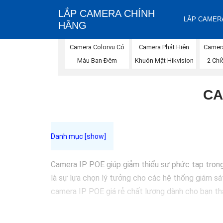
LẮP CAMERA CHÍNH
LẮP CAMERA
HÃNG
Camera Phát Hiện
Camer
Camera Colorvu Có
Khuôn Mặt Hikvision
2 Chi
Màu Ban Đêm
CA
Camera IP POE giúp giảm thiểu sự phức tạp trong 
là sự lựa chọn lý tưởng cho các hệ thống giám sát 
camera IP POE giá rẻ chất lượng dành cho bạn t