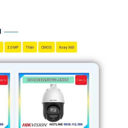
N
g
2.0 MP
Thân
CMOS
Xoay 360