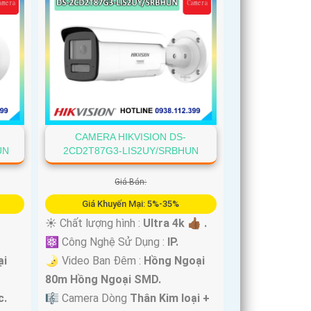
CAMERA HIKVISION DS-
UN
2CD2T87G3-LIS2UY/SRBHUN
Giá Bán:
Giá Khuyến Mại: 5%-35%
☀️ Chất lượng hình :
Ultra 4k 👍🏾 .
⚛️ Công Nghệ Sử Dụng :
IP.
ại
🌛 Video Ban Đêm :
Hồng Ngoại
80m Hồng Ngoại SMD.
c.
🎼️ Camera Dòng
Thân Kim loại +