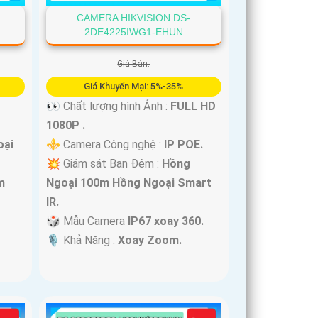
CAMERA HIKVISION DS-
2DE4225IWG1-EHUN
Giá Bán:
Giá Khuyến Mại: 5%-35%
👀 Chất lượng hình Ảnh :
FULL HD
1080P .
oại
⚜️ Camera Công nghệ :
IP POE.
💥 Giám sát Ban Đêm :
Hồng
m
Ngoại 100m Hồng Ngoại Smart
IR.
🎲 Mẫu Camera
IP67 xoay 360.
️🎙 Khả Năng :
Xoay Zoom.