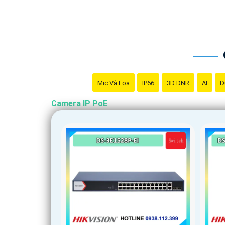
Mic Và Loa
IP66
3D DNR
AI
D
Camera IP PoE