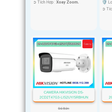
️➲ Tích Hợp :
Xoay Zoom.
🛡 L
️➲ Tí
CAMERA HIKVISION DS-
2CD2T47G3-LIS2UY/SRBHUN
2
Giá Bán: