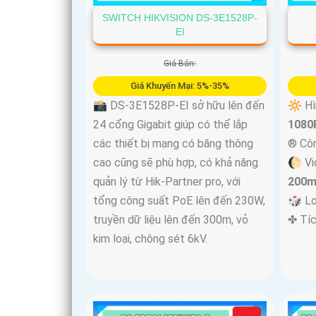
SWITCH HIKVISION DS-3E1528P-
EI
Giá Bán:
Giá Khuyến Mại: 5%-35%
'
📸 DS-3E1528P-EI sở hữu lên đến
🔆 Hì
24 cổng Gigabit giúp có thể lắp
1080P
các thiết bị mạng có băng thông
®️ Cô
cao cũng sẽ phù hợp, có khả năng
🌔 Vi
quản lý từ Hik-Partner pro, với
200m
tổng công suất PoE lên đến 230W,
🎲 L
truyền dữ liệu lên đến 300m, vỏ
️✤ Tí
kim loại, chông sét 6kV.