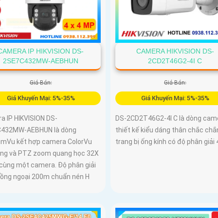
CAMERA IP HIKVISION DS-
CAMERA HIKVISION DS-
2SE7C432MW-AEBHUN
2CD2T46G2-4I C
Giá Bán:
Giá Bán:
Giá Khuyến Mại: 5%-35%
Giá Khuyến Mại: 5%-35%
a IP HIKVISION DS-
DS-2CD2T46G2-4I C là dòng cam
432MW-AEBHUN là dòng
thiết kế kiểu dáng thân chắc chắ
mVu kết hợp camera ColorVu
trang bị ống kính có độ phân giải 
ộng và PTZ zoom quang học 32X
 cùng một camera. Độ phân giải
ồng ngoại 200m chuẩn nén H