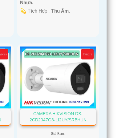
Nhựa.
️💫 Tích Hợp :
Thu Âm.
CAMERA HIKVISION DS-
N
2CD2047G3-LI2UY/SRBHUN
Giá Bán: