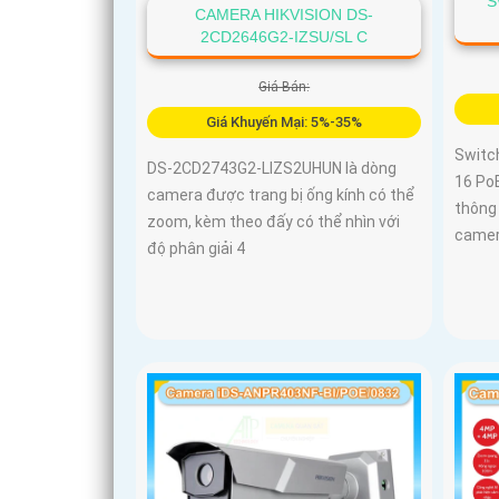
S
CAMERA HIKVISION DS-
2CD2646G2-IZSU/SL C
Giá Bán:
Giá Khuyến Mại: 5%-35%
Switc
DS-2CD2743G2-LIZS2UHUN là dòng
16 PoE
camera được trang bị ống kính có thể
thông
zoom, kèm theo đấy có thể nhìn với
camer
độ phân giải 4