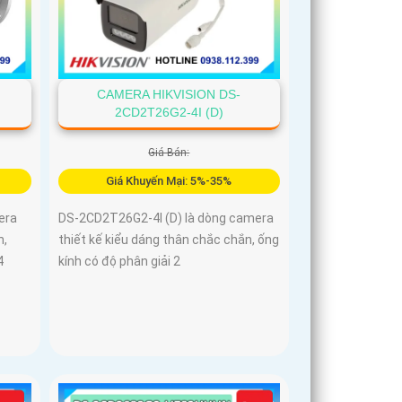
CAMERA HIKVISION DS-
2CD2T26G2-4I (D)
Giá Bán:
Giá Khuyến Mại: 5%-35%
era
DS-2CD2T26G2-4I (D) là dòng camera
n,
thiết kế kiểu dáng thân chắc chắn, ống
4
kính có độ phân giải 2