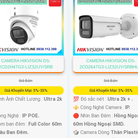
CAMERA HIKVISION DS-
CAMERA HIKVISION DS-
2CD2H47G3-LIZS2UY/SRB
2CD2647G3-LIZS2UY/SRBH
Giá Bán:
Giá Bán:
Giá Khuyến Mại: 5%-35%
Giá Khuyến Mại: 5%-35%
nh Ành Chất Lượng :
Ultra 2k
💯 Độ sắc nét :
Ultra 2k + .
⚜️ Công Nghệ Camera :
IP.
ng Nghệ :
IP POE.
🔴 Nhìn Ban Đêm :
Hồng Ngo
em ban đêm :
Full Color 60m
60m Hồng Ngoại SMD.
àu Ban Ðêm.
🎲 Camera Dòng
Thân Plasti