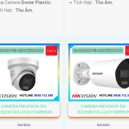
oại Camera
Dome Plastic.
️⇝ Tích Hợp :
Thu Âm.
ch Hợp :
Thu Âm.
CAMERA HIKVISION DS-
CAMERA HIKVISION DS-
CD2347G3-LIS2UY/SRBHUN
2CD2087G3-LI2UY/SRBHU
Giá Bán:
Giá Bán: