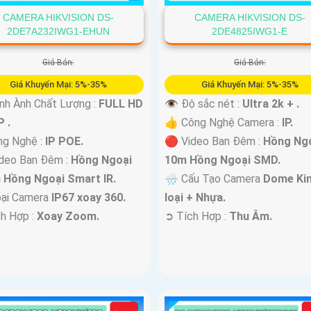
CAMERA HIKVISION DS-
CAMERA HIKVISION DS-
2DE7A232IWG1-EHUN
2DE4825IWG1-E
Giá Bán:
Giá Bán:
Giá Khuyến Mại: 5%-35%
Giá Khuyến Mại: 5%-35%
nh Ành Chất Lượng :
FULL HD
👁 Độ sắc nét :
Ultra 2k + .
 .
👍 Công Nghệ Camera :
IP.
ng Nghệ :
IP POE.
🔴 Video Ban Đêm :
Hồng Ng
deo Ban Đêm :
Hồng Ngoại
10m Hồng Ngoại SMD.
 Hồng Ngoại Smart IR.
🌧️ Cấu Tạo Camera
Dome Ki
oại Camera
IP67 xoay 360.
loại + Nhựa.
ch Hợp :
Xoay Zoom.
️➲ Tích Hợp :
Thu Âm.