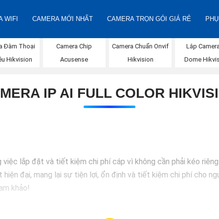
 WIFI
CAMERA MỚI NHẤT
CAMERA TRỌN GÓI GIÁ RẺ
PHỤ
a Đàm Thoại
Camera Chip
Camera Chuẩn Onvif
Lắp Camera
ều Hikvision
Acusense
Hikvision
Dome Hikvi
MERA IP AI FULL COLOR HIKVIS
việc lắp đặt và tiết kiệm chi phí cáp vì không cần phải kéo riê
hiện đại, mang lại sự tiện lợi, ổn định và tiết kiệm chi phí cho n
ham khảo!