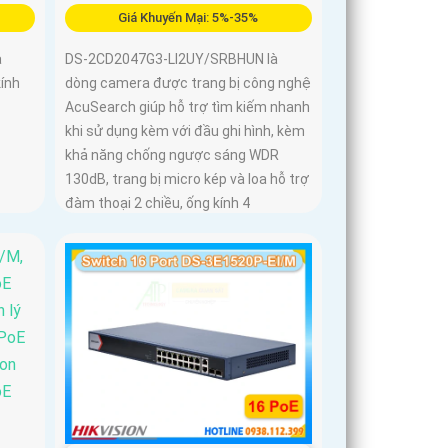
Giá Khuyến Mại: 5%-35%
à
DS-2CD2047G3-LI2UY/SRBHUN là
ính
dòng camera được trang bị công nghệ
AcuSearch giúp hỗ trợ tìm kiếm nhanh
khi sử dụng kèm với đầu ghi hình, kèm
khả năng chống ngược sáng WDR
130dB, trang bị micro kép và loa hỗ trợ
đàm thoại 2 chiều, ống kính 4