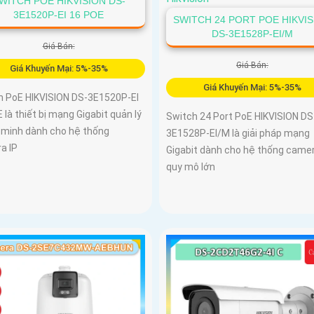
WITCH POE HIKVISION DS-
3E1520P-EI 16 POE
SWITCH 24 PORT POE HIKVI
DS-3E1528P-EI/M
Giá Bán:
Giá Bán:
Giá Khuyến Mại: 5%-35%
Giá Khuyến Mại: 5%-35%
h PoE HIKVISION DS-3E1520P-EI
 là thiết bị mạng Gigabit quản lý
Switch 24 Port PoE HIKVISION DS
 minh dành cho hệ thống
3E1528P-EI/M là giải pháp mạng
a IP
Gigabit dành cho hệ thống camer
quy mô lớn