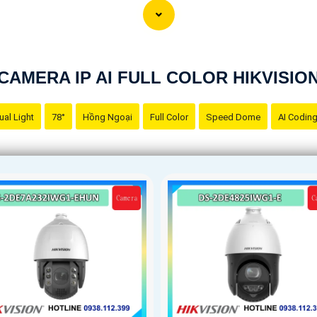
CAMERA IP AI FULL COLOR HIKVISIO
ual Light
78°
Hồng Ngoại
Full Color
Speed Dome
AI Codin