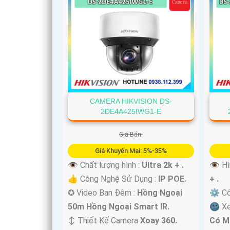
CAMERA HIKVISION DS-
2DE4A425IWG1-E
Giá Bán:
Giá Khuyến Mại: 5%-35%
👁 Chất lượng hình :
Ultra 2k + .
👁 Hì
👍 Công Nghệ Sử Dụng :
IP POE.
+ .
✪ Video Ban Đêm :
Hồng Ngoại
⚙ Cô
50m Hồng Ngoại Smart IR.
🌚 X
↕️ Thiết Kế Camera
Xoay 360.
Có M