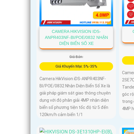
CAMERA HIKVISION IDS-
ANPR403NF-BI/POE/0832 NHẬN
DIỆN BIỂN SỐ XE
Giá Bán:
Giá Khuyến Mại: 5%-35%
Camer
Camera HikVision iDS-ANPR403NF-
2SE7C
BI/POE/0832 Nhận Diện Biển Số Xe là
Tande
giải pháp giám sát giao thông chuyên
góc r
dụng với độ phân giải 4MP nhận diện
trong
biển số phương tiện tốc độ từ 5 đến
4MP h
120km/h cảm biến 1/1