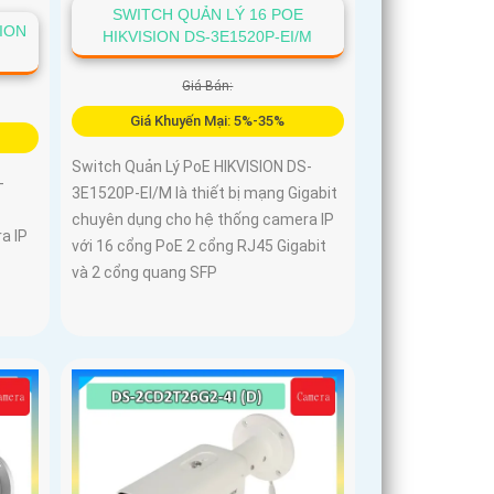
SWITCH QUẢN LÝ 16 POE
SION
HIKVISION DS-3E1520P-EI/M
Giá Bán:
Giá Khuyến Mại: 5%-35%
Switch Quản Lý PoE HIKVISION DS-
-
3E1520P-EI/M là thiết bị mạng Gigabit
chuyên dụng cho hệ thống camera IP
a IP
với 16 cổng PoE 2 cổng RJ45 Gigabit
và 2 cổng quang SFP