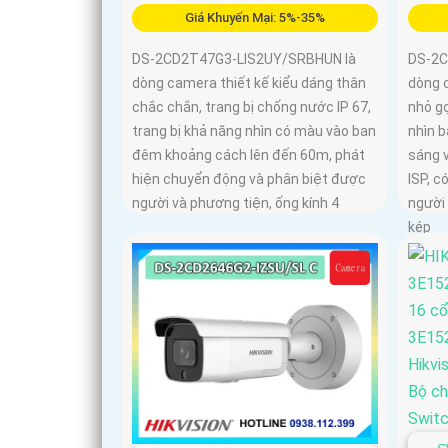
Giá Khuyến Mại: 5%-35%
DS-2CD2T47G3-LIS2UY/SRBHUN là
DS-2C
dòng camera thiết kế kiểu dáng thân
dòng 
chắc chắn, trang bị chống nước IP 67,
nhỏ gọ
trang bị khả năng nhìn có màu vào ban
nhìn 
đêm khoảng cách lên đến 60m, phát
sáng 
hiện chuyển động và phân biệt được
ISP, c
người và phương tiện, ống kính 4
người 
kép