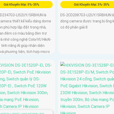
Giá Khuyến Mại: 5%-35%
Giá Khuyến Mại: 5%-35%
D2347G3-LIS2UY/SRBHUN là
DS-2CD2087G3-LI2UY/SRBHUN l
camera thiết kế kiểu dáng dome
dòng camera được trang bị ống k
n phù hợp lắp đặt trong nhà,
có độ phân giải 8
ban đêm có màu bằng đèn trợ
và nhờ công nghệ ColorVU HikAI-
ó tính năng AI giúp nhận diện
và phương tiện, tích hợp micro