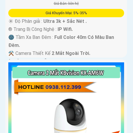
Giá Bán: liên hệ
Giá Khuyến Mại: 5%-35%
☀️ Độ Phân giải :
Ultra 3k + Sắc Nét .
®️ Trang Bị Công Nghệ :
IP Wifi.
🌚 Tầm Xa Ban Đêm :
Full Color 40m Có Màu Ban
Ðêm.
⚒ Camera Thiết Kế
2 Mắt Ngoài Trời.
️ƒ Khả Năng :
Thu Âm Và Loa.