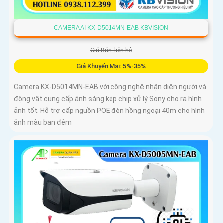
CAMERA AI KX-D5014MN-EAB KBVISION
Giá Bán: liên hệ
Giá Khuyến Mại: 5%-35%
Camera KX-D5014MN-EAB với công nghệ nhận diện người và
động vật cung cấp ánh sáng kép chip xử lý Sony cho ra hình
ảnh tốt. Hỗ trợ cấp nguồn POE đèn hồng ngoại 40m cho hình
ảnh màu ban đêm