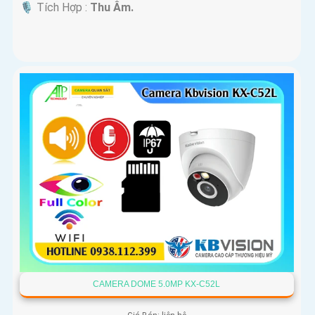
️🎙 Tích Hợp :
Thu Âm.
CAMERA DOME 5.0MP KX-C52L