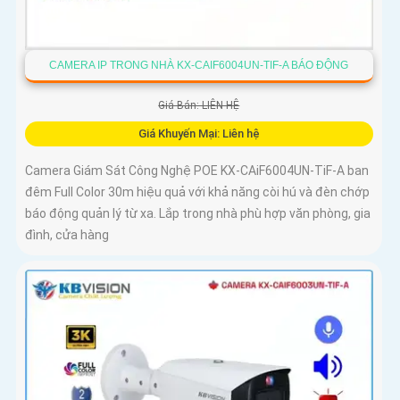
CAMERA IP TRONG NHÀ KX-CAIF6004UN-TIF-A BÁO ĐỘNG
Giá Bán: LIÊN HỆ
Giá Khuyến Mại: Liên hệ
Camera Giám Sát Công Nghệ POE KX-CAiF6004UN-TiF-A ban
đêm Full Color 30m hiệu quả với khả năng còi hú và đèn chớp
báo động quản lý từ xa. Lắp trong nhà phù hợp văn phòng, gia
đình, cửa hàng