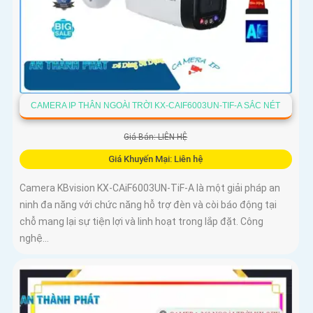
CAMERA IP THÂN NGOÀI TRỜI KX-CAIF6003UN-TIF-A SẮC NÉT
Giá Bán: LIÊN HỆ
Giá Khuyến Mại: Liên hệ
Camera KBvision KX-CAiF6003UN-TiF-A là một giải pháp an
ninh đa năng với chức năng hỗ trợ đèn và còi báo động tại
chỗ mang lại sự tiện lợi và linh hoạt trong lắp đặt. Công
nghệ...