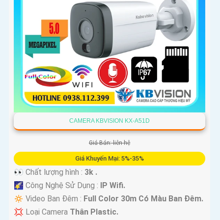
CAMERA KBVISION KX-A51D
Giá Bán: liên hệ
Giá Khuyến Mại: 5%-35%
👀 Chất lượng hình :
3k .
🌠 Công Nghệ Sử Dụng :
IP Wifi.
🔅 Video Ban Đêm :
Full Color 30m Có Màu Ban Ðêm.
💢 Loại Camera
Thân Plastic.