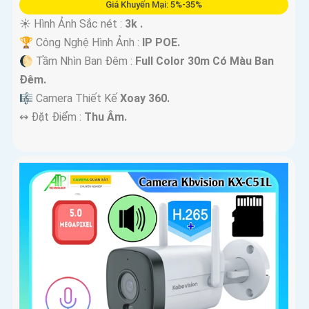
Giá Khuyến Mại: 5%-35%
☀️ Hình Ảnh Sắc nét :
3k .
🏆 Công Nghệ Hình Ảnh :
IP POE.
🌔 Tầm Nhìn Ban Đêm :
Full Color 30m Có Màu Ban
Ðêm.
🎼️ Camera Thiết Kế
Xoay 360.
️↭ Đặt Điểm :
Thu Âm.