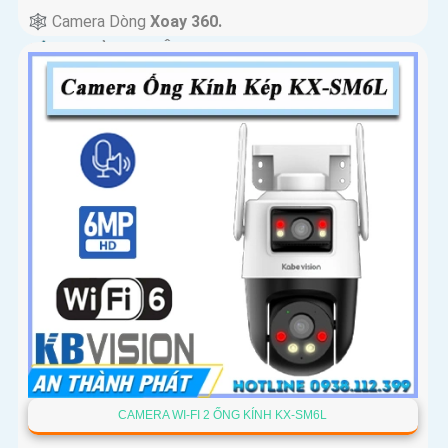
🕸️ Camera Dòng
Xoay 360.
️📢 Đặt Điểm :
Thu Âm Và Loa.
CAMERA WI-FI 2 ỐNG KÍNH KX-SM6L