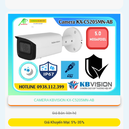
CAMERA KBVISION KX-C5205MN-AB
Giá Bán: liên hệ
Giá Khuyến Mại: 5%-35%