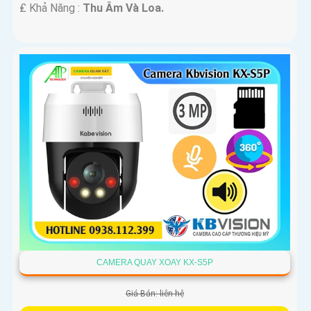
️₤ Khả Năng :
Thu Âm Và Loa.
CAMERA QUAY XOAY KX-S5P
Giá Bán: liên hệ