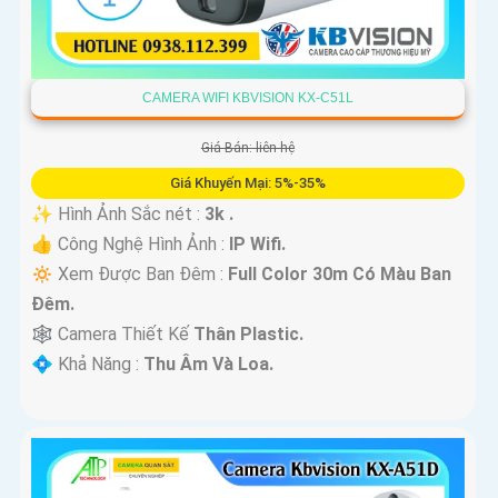
CAMERA WIFI KBVISION KX-C51L
Giá Bán: liên hệ
Giá Khuyến Mại: 5%-35%
✨ Hình Ảnh Sắc nét :
3k .
👍 Công Nghệ Hình Ảnh :
IP Wifi.
🔅 Xem Được Ban Đêm :
Full Color 30m Có Màu Ban
Ðêm.
🕸️ Camera Thiết Kế
Thân Plastic.
️💠 Khả Năng :
Thu Âm Và Loa.