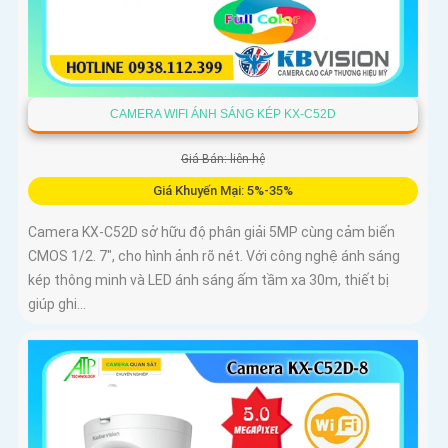
CAMERA WIFI ÁNH SÁNG KÉP KX-C52D
Giá Bán: liên hệ
Giá Khuyến Mại: 5%-35%
Camera KX-C52D sở hữu độ phân giải 5MP cùng cảm biến
CMOS 1/2. 7", cho hình ảnh rõ nét. Với công nghệ ánh sáng
kép thông minh và LED ánh sáng ấm tầm xa 30m, thiết bị
giúp ghi...