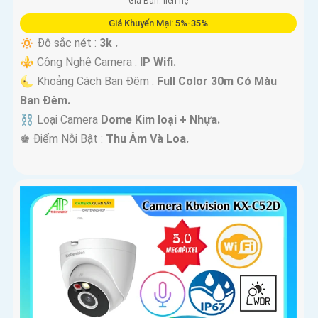
Giá Bán: liên hệ
Giá Khuyến Mại: 5%-35%
🔅 Độ sắc nét :
3k .
⚜️ Công Nghệ Camera :
IP Wifi.
🌜 Khoảng Cách Ban Đêm :
Full Color 30m Có Màu
Ban Ðêm.
⛓ Loại Camera
Dome Kim loại + Nhựa.
️♚ Điểm Nỗi Bật :
Thu Âm Và Loa.