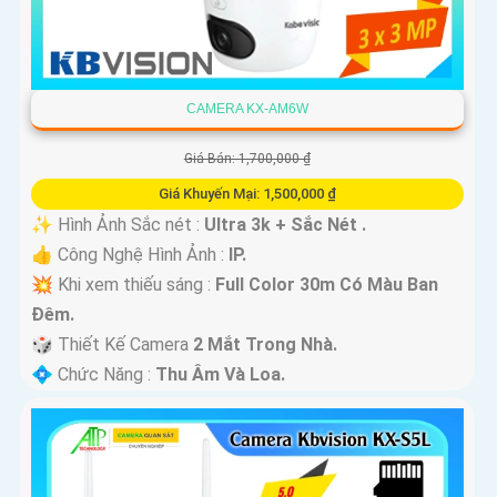
CAMERA KX-AM6W
Giá Bán: 1,700,000 ₫
Giá Khuyến Mại: 1,500,000 ₫
✨ Hình Ảnh Sắc nét :
Ultra 3k + Sắc Nét .
👍 Công Nghệ Hình Ảnh :
IP.
💥 Khi xem thiếu sáng :
Full Color 30m Có Màu Ban
Ðêm.
🎲 Thiết Kế Camera
2 Mắt Trong Nhà.
️💠 Chức Năng :
Thu Âm Và Loa.