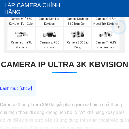
LẮP CAMERA CHÍNH
HÃNG
Camera Wifi 360
Camera Kim Loại
Camera Kbvision
Camera Ghi Âm
Kbvision Full Color
Kbvison
360 Toàn Cảnh
Ngoài Trời Kbvision
Camera Ultra 3k
Camera Ip POE
Camera 360 Báo
Camera Thiết Kế
Kbvision
Kbvision
Động
Kim Loại Imou
CAMERA IP ULTRA 3K KBVISION
Camera Chống Trộm 360 là giải pháp giám sát hiệu quả thông
qua điện thoại di động không nên bỏ lỡ. Với khả năng xoay 360
độ và điều chỉnh trực tiếp từ ứng dụng trên điện thoại việc quản
lý và giám sát không còn bao giờ đơn giản hơn.