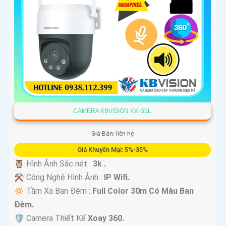
CAMERA KBVISION KX-S5L
Giá Bán: liên hệ
Giá Khuyến Mại: 5%-35%
🦉 Hình Ảnh Sắc nét :
3k .
⚒ Công Nghệ Hình Ảnh :
IP Wifi.
🔅 Tầm Xa Ban Đêm :
Full Color 30m Có Màu Ban
Ðêm.
🛡 Camera Thiết Kế
Xoay 360.