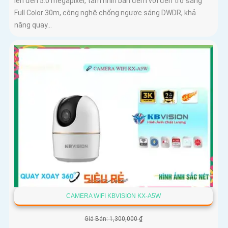
lên đến 5.0 megapixel, tầm nhìn ban đêm với đèn trợ sáng
Full Color 30m, công nghệ chống ngược sáng DWDR, khả
năng quay...
CAMERA WIFI KBVISION KX-A5W
Giá Bán: 1,300,000 ₫