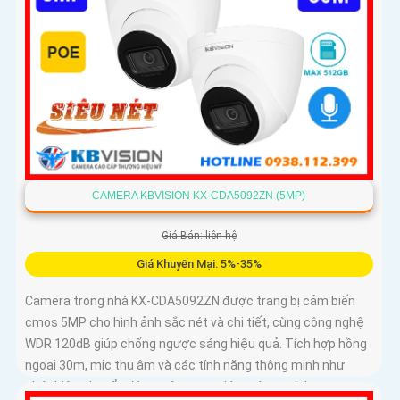
CAMERA KBVISION KX-CDA5092ZN (5MP)
Giá Bán: liên hệ
Giá Khuyến Mại: 5%-35%
Camera trong nhà KX-CDA5092ZN được trang bị cảm biến
cmos 5MP cho hình ảnh sắc nét và chi tiết, cùng công nghệ
WDR 120dB giúp chống ngược sáng hiệu quả. Tích hợp hồng
ngoại 30m, mic thu âm và các tính năng thông minh như
phát hiện chuyển động, nâng cao giám sát an ninh