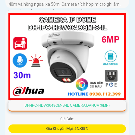
40m và hồng ngoại xa 50m. Camera tích hợp micro ghi âm,
khe cắm thẻ nhớ lên đến 512GB và khả năng phát hiện chính
xác người và phương tiện, nâng cao hiệu quả giám sát an
ninh hỗ trợ PoE và giá rẻ hiệu quả
DH-IPC-HDW3649QM-S-IL CAMERA DAHUA (6MP)
Giá Bán:
Giá Khuyến Mại: 5%-35%