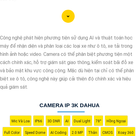
"Camera Dahua chính hãng mang đến cho bạn sự tin cậy và chất
lượng vượt trội. Với hình ảnh sắc nét và tính năng an ninh hiện
đại, sản phẩm này hứa hẹn đáp ứng mọi nhu cầu giám sát của
bạn. Đừng ngần ngại trải nghiệm sự ổn định và chất lượng vượt
Công nghệ phát hiện phương tiện sử dụng AI và thuật toán học
trội của Camera Dahua chính hãng với mức giá vô cùng hấp dẫn."
máy để nhận diện và phân loại các loại xe như ô tô, xe tải trong
hình ảnh hoặc video. Camera có thể phân biệt phương tiện một
cách chính xác, hỗ trợ giám sát giao thông, kiểm soát bãi đỗ xe
và bảo mật khu vực công cộng. Mặc dù hiện tại chỉ có thể phân
biệt xe ô tô, công nghệ này giúp cải thiện độ chính xác và hiệu
quả giám sát.
CAMERA IP 3K DAHUA
Mic Và Loa
IP66
3D DNR
AI
Dual Light
78°
Hồng Ngoại
'
Full Color
Speed Dome
AI Coding
2.0 MP
Thân
CMOS
Xoay 360