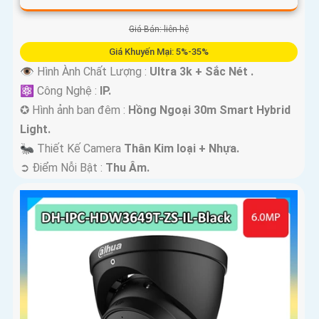
Giá Bán: liên hệ
Giá Khuyến Mại: 5%-35%
👁 Hình Ành Chất Lượng :
Ultra 3k + Sắc Nét .
⚛️ Công Nghệ :
IP.
✪ Hình ảnh ban đêm :
Hồng Ngoại 30m Smart Hybrid
Light.
🐜 Thiết Kế Camera
Thân Kim loại + Nhựa.
️➲ Điểm Nỗi Bật :
Thu Âm.