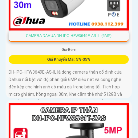
CAMERA DAHUA DH-IPC-HFW3649E-AS-IL (6MP)
Giá Bán:
Giá Khuyến Mại: 5%-35%
DH-IPC-HFW3649E-AS-IL là dòng camera thân cố định của
Dahua nổi bật với độ phân giải 6MP siêu nét và công nghệ
đèn kép cho hình ảnh có màu cả trong bóng tối. Tích hợp
micro ghi âm, hồng ngoại 30m, khe cắm thẻ nhớ 512GB và
chuẩn IP67 chống bụi nước,camera hoạt động ổn định trong
mọi điều kiện thời tiết