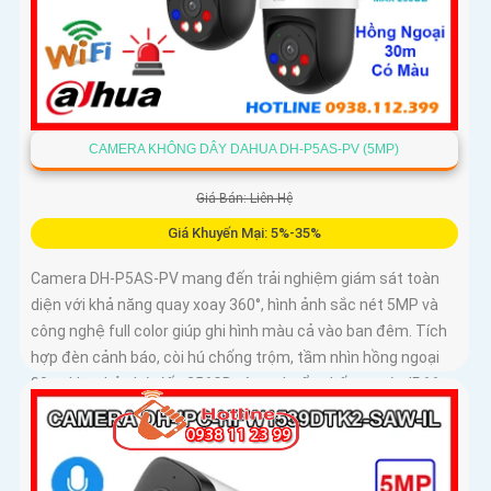
CAMERA KHÔNG DÂY DAHUA DH-P5AS-PV (5MP)
Giá Bán: Liên Hệ
Giá Khuyến Mại: 5%-35%
Camera DH-P5AS-PV mang đến trải nghiệm giám sát toàn
diện với khả năng quay xoay 360°, hình ảnh sắc nét 5MP và
công nghệ full color giúp ghi hình màu cả vào ban đêm. Tích
hợp đèn cảnh báo, còi hú chống trộm, tầm nhìn hồng ngoại
30m, khe thẻ nhớ đến 256GB cùng chuẩn chống nước IP66
camera hoạt động ổn định trong mọi điều kiện