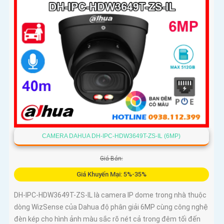
CAMERA DAHUA DH-IPC-HDW3649T-ZS-IL (6MP)
Giá Bán:
Giá Khuyến Mại: 5%-35%
DH-IPC-HDW3649T-ZS-IL là camera IP dome trong nhà thuộc
dòng WizSense của Dahua độ phân giải 6MP cùng công nghệ
đèn kép cho hình ảnh màu sắc rõ nét cả trong đêm tối đến