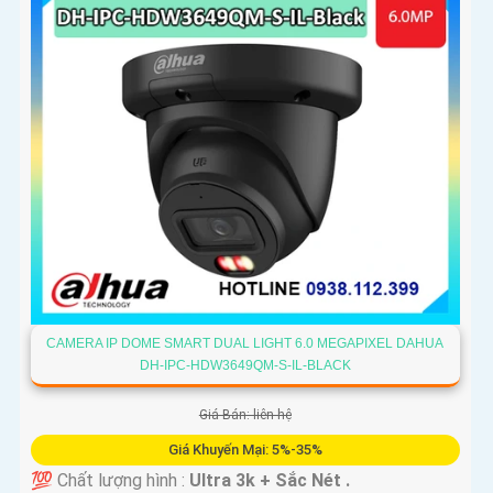
CAMERA IP DOME SMART DUAL LIGHT 6.0 MEGAPIXEL DAHUA
DH-IPC-HDW3649QM-S-IL-BLACK
Giá Bán: liên hệ
Giá Khuyến Mại: 5%-35%
💯 Chất lượng hình :
Ultra 3k + Sắc Nét .