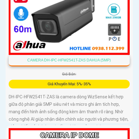
CAMERA DH-IPC-HFW2541T-ZAS DAHUA (5MP)
Giá Bán:
Giá Khuyến Mại: 5%-35%
DH-IPC-HFW2541T-ZAS là camera dòng WizSense kết hợp
giữa độ phân giải 5MP siêu nét và micro ghi âm tích hợp,
mang đến hình ảnh sống động kèm âm thanh rõ ràng. Nhờ
công nghệ AI giúp nhận diện chính xác người và phương tiện,
giảm thiểu cảnh báo sai, tối ưu hiệu quả an ninh