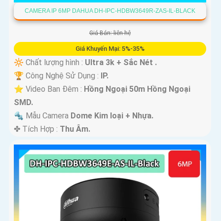
CAMERA IP 6MP DAHUA DH-IPC-HDBW3649R-ZAS-IL-BLACK
Giá Bán: liên hệ
Giá Khuyến Mại: 5%-35%
🔆 Chất lượng hình :
Ultra 3k + Sắc Nét .
🏆 Công Nghệ Sử Dụng :
IP.
⭐ Video Ban Đêm :
Hồng Ngoại 50m Hồng Ngoại
SMD.
🔩 Mẫu Camera
Dome Kim loại + Nhựa.
️✤ Tích Hợp :
Thu Âm.