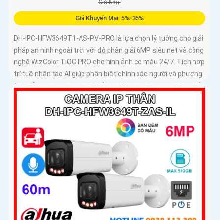
Giá Bán:
Giá Khuyến Mại: 5%-35%
DH-IPC-HFW3649T1-AS-PV-PRO là lựa chọn lý tưởng cho giải
pháp an ninh ngoài trời với độ phân giải 6MP siêu nét và công
nghệ WizColor TiOC PRO cho hình ảnh có màu 24/7. Tích hợp
trí tuệ nhân tạo AI giúp phân biệt chính xác người và phương
tiện hỗ trợ đàm thoại hai chiều, ghi hình linh hoạt với khe thẻ
nhớ lên đến 512GB