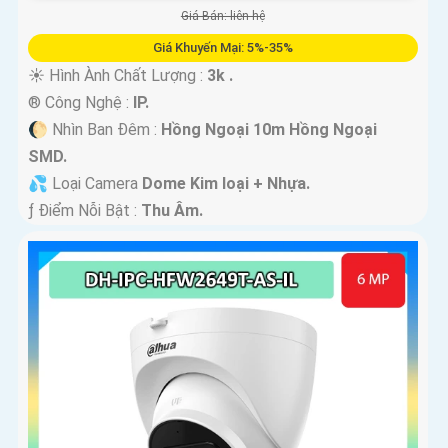
Giá Bán: liên hệ
Giá Khuyến Mại: 5%-35%
☀️ Hình Ành Chất Lượng :
3k .
®️ Công Nghệ :
IP.
🌔 Nhìn Ban Đêm :
Hồng Ngoại 10m Hồng Ngoại
SMD.
💦 Loại Camera
Dome Kim loại + Nhựa.
️ƒ Điểm Nỗi Bật :
Thu Âm.