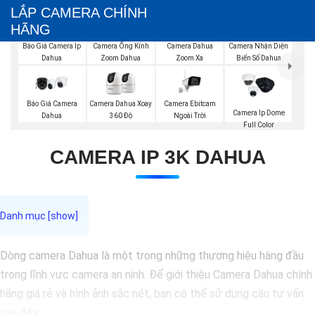
LẮP CAMERA CHÍNH
HÃNG
Báo Giá Camera Ip
Camera Ống Kính
Camera Dahua
Camera Nhận Diện
Dahua
Zoom Dahua
Zoom Xa
Biển Số Dahua
Báo Giá Camera
Camera Ebitcam
Camera Dahua Xoay
Camera Ip Dome
Dahua
Ngoài Trời
360 Độ
Full Color
CAMERA IP 3K DAHUA
Dòng camera Dahua là một trong những thương hiệu hàng đầu
trong lĩnh vực camera an ninh. Để giới thiệu Camera Dahua chính
hãng giá rẻ và hình ảnh sắc nét, bạn có thể sử dụng câu tư vấn
sau đây: