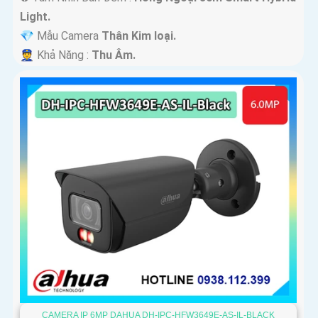
Light.
💎 Mẫu Camera
Thân Kim loại.
️👮 Khả Năng :
Thu Âm.
CAMERA IP 6MP DAHUA DH-IPC-HFW3649E-AS-IL-BLACK