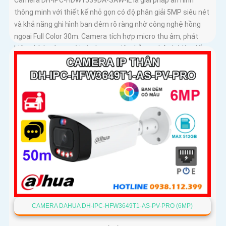
thông minh với thiết kế nhỏ gọn có độ phân giải 5MP siêu nét
và khả năng ghi hình ban đêm rõ ràng nhờ công nghệ hồng
ngoại Full Color 30m. Camera tích hợp micro thu âm, phát
hiện chính xác người và phương tiện, hỗ trợ thẻ nhớ lên đến
256GB, đảm bảo ghi hình liên tục và hiệu quả
CAMERA DAHUA DH-IPC-HFW3649T1-AS-PV-PRO (6MP)