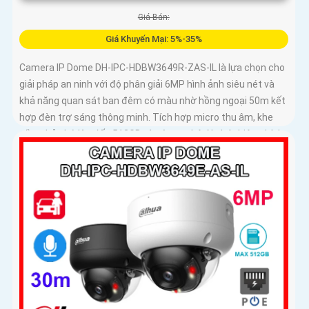
Giá Bán:
Giá Khuyến Mại: 5%-35%
Camera IP Dome DH-IPC-HDBW3649R-ZAS-IL là lựa chọn cho
giải pháp an ninh với độ phân giải 6MP hình ảnh siêu nét và
khả năng quan sát ban đêm có màu nhờ hồng ngoại 50m kết
hợp đèn trợ sáng thông minh. Tích hợp micro thu âm, khe
cắm thẻ nhớ lên đến 512GB và công nghệ AI phát hiện chính
xác người và xe, camera đáp ứng tối đa nhu cầu giám sát
chuyên nghiệp hỗ trợ PoE giúp lắp đặt dễ dàng