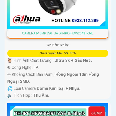
CAMERA IP 6MP DAHUA DH-IPC-HDW2649T-S-IL
Giá Bán: liên hệ
Giá Khuyến Mại: 5%-35%
🦉 Hình Ành Chất Lượng :
Ultra 3k + Sắc Nét .
®️ Công Nghệ :
IP.
❈ Khoảng Cách Ban Đêm :
Hồng Ngoại 10m Hồng
Ngoại SMD.
💦 Loại Camera
Dome Kim loại + Nhựa.
️🔈 Tích Hợp :
Thu Âm.