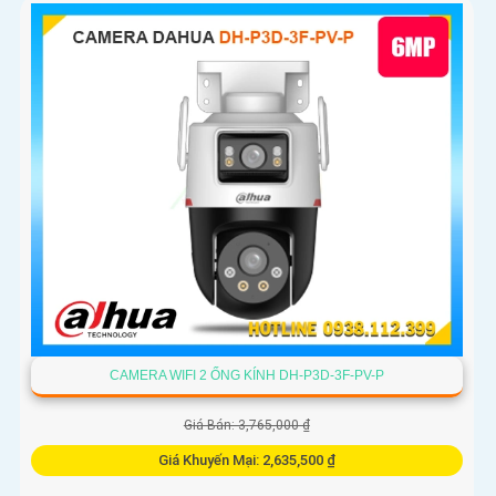
CAMERA WIFI 2 ỐNG KÍNH DH-P3D-3F-PV-P
Giá Bán: 3,765,000 ₫
Giá Khuyến Mại: 2,635,500 ₫