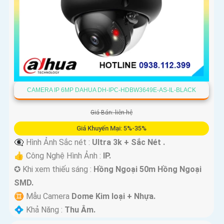
CAMERA IP 6MP DAHUA DH-IPC-HDBW3649E-AS-IL-BLACK
Giá Bán: liên hệ
Giá Khuyến Mại: 5%-35%
👁️‍🗨 Hình Ảnh Sắc nét :
Ultra 3k + Sắc Nét .
👍 Công Nghệ Hình Ảnh :
IP.
✪ Khi xem thiếu sáng :
Hồng Ngoại 50m Hồng Ngoại
SMD.
♊ Mẫu Camera
Dome Kim loại + Nhựa.
️💠 Khả Năng :
Thu Âm.