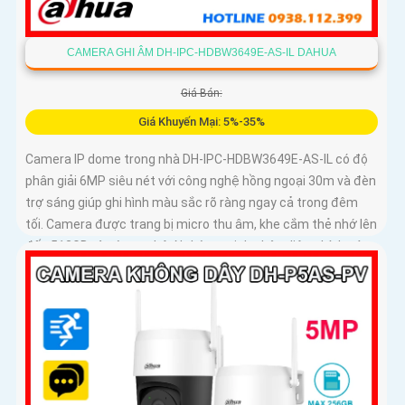
CAMERA GHI ÂM DH-IPC-HDBW3649E-AS-IL DAHUA
Giá Bán:
Giá Khuyến Mại: 5%-35%
Camera IP dome trong nhà DH-IPC-HDBW3649E-AS-IL có độ
phân giải 6MP siêu nét với công nghệ hồng ngoại 30m và đèn
trợ sáng giúp ghi hình màu sắc rõ ràng ngay cả trong đêm
tối. Camera được trang bị micro thu âm, khe cắm thẻ nhớ lên
đến 512GB và công nghệ AI thông minh nhận diện chính xác
người và phương tiện nâng cao hiệu quả giám sát