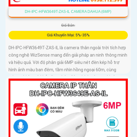
DH-IPC-HFW3649T-ZAS-IL CAMERA DAHUA (6MP)
Giá Bán:
Giá Khuyến Mại: 5%-35%
DH-IPC-HFW3649T-ZAS-IL là camera thân ngoài trời tích hợp
công nghệ WizSense mang đến giải pháp an ninh thông minh
và hiệu quả. Với độ phân giải 6MP siêu nét đèn kép hỗ trợ
hình ảnh màu ban đêm, tầm nhìn hồng ngoại 60m, cùng
micro ghi âm và khả năng nhận diện chính xác người và xe,
camera đảm bảo giám sát chuẩn xác 24/7 hỗ trợ POE, khe
thẻ nhớ lên đến 512GB và chuẩn chống nước IP67