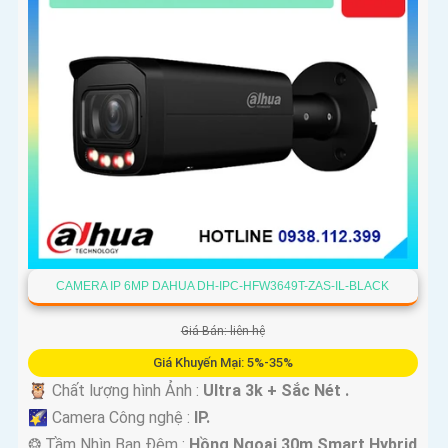
CAMERA IP 6MP DAHUA DH-IPC-HFW3649T-ZAS-IL-BLACK
Giá Bán: liên hệ
Giá Khuyến Mại: 5%-35%
🦉 Chất lượng hình Ảnh :
Ultra 3k + Sắc Nét .
🌠 Camera Công nghệ :
IP.
❂ Tầm Nhìn Ban Đêm :
Hồng Ngoại 30m Smart Hybrid