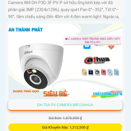
Camera Wifi DH-P3D-3F-PV-P sở hữu ống kính kép với độ
phân giải 3MP (2304x1296), quay quét Pan 0°–352°, Tilt 0°–
90°, tầm chiếu sáng đến 40m với 4 đèn warm light. Ngoài ra,
mẫu camera này còn đạt chuẩn chống nước IP66, hỗ trợ thẻ
nhớ tối đa 256GB, kết nối Wi-Fi 2
DH-T5A-PV CAMERA WIFI DAHUA
Giá Bán: 1,875,000 ₫
Giá Khuyến Mại: 1,312,500 ₫