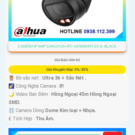
CAMERA IP 6MP DAHUA DH-IPC-HDW3649T-ZS-IL-BLACK
Giá Bán: liên hệ
Giá Khuyến Mại: 5%-35%
🦉 Độ sắc nét :
Ultra 3k + Sắc Nét .
🌠 Công Nghệ Camera :
IP.
🌙 Video Ban Đêm :
Hồng Ngoại 45m Hồng Ngoại
SMD.
⛓ Camera Dòng
Dome Kim loại + Nhựa.
️₤ Tích Hợp :
Thu Âm.