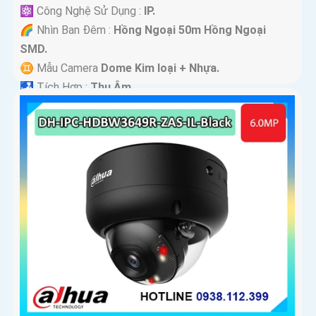
⚛️ Công Nghệ Sử Dụng :
IP.
🌈 Nhìn Ban Đêm :
Hồng Ngoại 50m Hồng Ngoại
SMD.
♊ Mẫu Camera
Dome Kim loại + Nhựa.
️🛃 Tích Hợp :
Thu Âm.