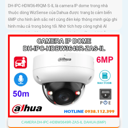
DH-IPC-HDW3649QM-S-IL là camera IP dome trong nhà
thuộc dòng WizSense của Dahua được trang bị cảm biến
6MP cho hình ảnh sắc nét cùng đèn kép thông minh giúp ghi
hình màu cả trong bóng tối. Nhờ tích hợp công nghệ AI
camera nhận diện chính xác người và xe, đồng thời hỗ trợ
mic ghi âm rõ ràng và khe thẻ nhớ lên đến 512GB cho khả
năng lưu trữ vượt trội với thiết kế nhỏ gọn cấp nguồn qua
PoE
CAMERA DH-IPC-HDBW3649R-ZAS-IL DAHUA (6MP)