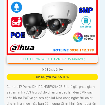
DH-IPC-HDBW2649E-S-IL CAMERA DAHUA (6MP)
Giá Bán: Liên Hệ
Giá Khuyến Mại: 5%-35%
Camera IP Dome DH-IPC-HDBW2649E-S-IL là giải pháp giám
sát an ninh vượt trội với độ phân giải cao lên đến 6MP sắc
nét, hỗ trợ PoE và ghi âm tiện lợi. Nhờ công nghệ full color
cho hình ảnh có màu ban đêm cùng tầm nhìn hồng ngoại lên