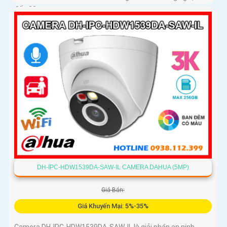
đến 30m
DH-IPC-HDW1539DA-SAW-IL CAMERA DAHUA (5MP)
Giá Bán:
Giá Khuyến Mại: 5%-35%
Camera DH-IPC-HDW1539DA-SAW-IL là giải pháp an ninh