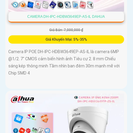
CAMERA DH-IPC-HDBW3649EP-AS-IL DAHUA
Giá Bán: 7,000,000 ₫
Giá Khuyến Mại: 5%-35%
Camera IP POE DH-IPC-HDBW3649EP-AS-IL là camera 6MP
@1/2. 7" CMOS cảm biến hình ảnh Tiêu cự 2. 8 mm Chiếu
sáng kép thông minh Tầm nhìn ban đêm 30m mạnh mẽ với
Chip SMD 4