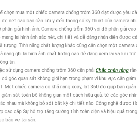
ể chọn mua một chiếc camera chống trộm 360 đạt được yêu c
 độ nét cao bạn cần lưu ý đến thông số kỹ thuật của camera nh
 phân giải hình ảnh. Camera chống trỗm 360 với độ phân giải cao
 mang lại hình ảnh sắc nét, chi tiết và dễ dàng nhận diện được c
i tượng. Tính năng chất lượng khác cũng cần chọn một camera 
ả năng ghi lại hình ảnh chất lượng cao dễ dàng xem lại và lưu trữ
ông tin.
iệc sử dụng camera chống trộm 360 cần phải
Chắc chắn rằng
rằn
 có góc quan sát không giới hạn trong phạm vi khu vực cần giám
t. Một chiếc camera có khả năng xoay, lật 360 độ giúp bạn quản 
 giám sát toàn bộ không gian một cách hiệu quả, từ các góc nhì
ác nhau mà không bỏ sót bất kỳ chi tiết nào. Công nghệ được tí
p cao cấp Sự hỗ trợ tăng cường tính toàn diện và hiệu quả tron
ệc bảo vệ tài sản.