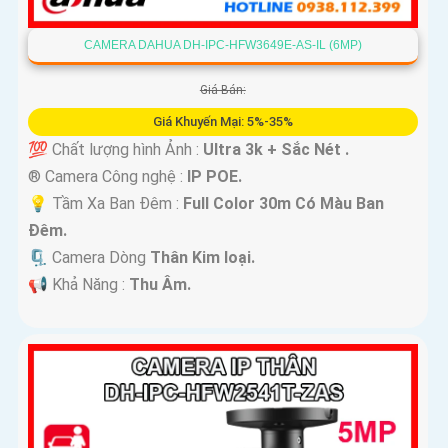
CAMERA DAHUA DH-IPC-HFW3649E-AS-IL (6MP)
Giá Bán:
Giá Khuyến Mại: 5%-35%
💯 Chất lượng hình Ảnh :
Ultra 3k + Sắc Nét .
®️ Camera Công nghệ :
IP POE.
💡 Tầm Xa Ban Đêm :
Full Color 30m Có Màu Ban
Ðêm.
🗜️ Camera Dòng
Thân Kim loại.
️📢 Khả Năng :
Thu Âm.