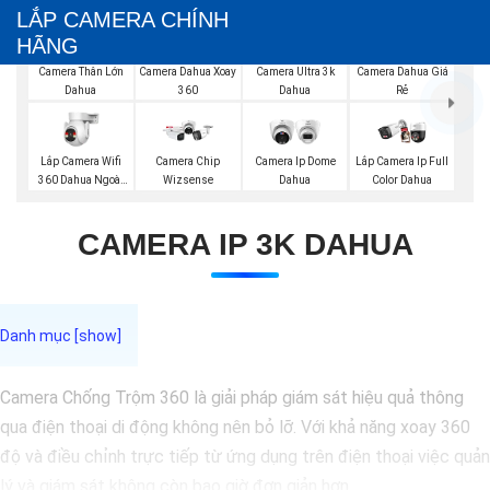
LẮP CAMERA CHÍNH
HÃNG
Camera Thân Lớn
Camera Dahua Xoay
Camera Ultra 3k
Camera Dahua Giá
Dahua
360
Dahua
Rẻ
Lắp Camera Wifi
Camera Chip
Camera Ip Dome
Lắp Camera Ip Full
360 Dahua Ngoài
Wizsense
Dahua
Color Dahua
Trời
CAMERA IP 3K DAHUA
Camera Chống Trộm 360 là giải pháp giám sát hiệu quả thông
qua điện thoại di động không nên bỏ lỡ. Với khả năng xoay 360
độ và điều chỉnh trực tiếp từ ứng dụng trên điện thoại việc quản
lý và giám sát không còn bao giờ đơn giản hơn.