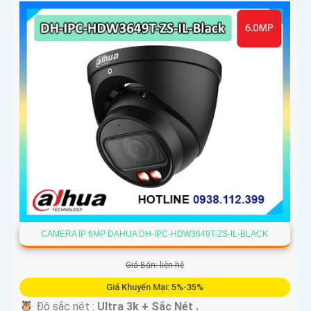
CAMERA IP 6MP DAHUA DH-IPC-HDW3649T-ZS-IL-BLACK
Giá Bán: liên hệ
Giá Khuyến Mại: 5%-35%
🦉 Độ sắc nét :
Ultra 3k + Sắc Nét .