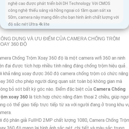
nghệ cao được phát triển bởi DH Technology. Với CMOS
công nghệ thiếu sáng và hồng ngoại có tầm quan sát xa
50m, camera này mang đến cho bạn hình ảnh chất lượng với
độ sắc nét Ultra 4k lite
CÔNG DỤNG VÀ ƯU ĐIỂM CỦA CAMERA CHỐNG TRỘM
OAY 360 ĐỘ
mera Chống Trộm Xoay 360 độ là một camera wifi 360 an ninh
ện đại được tích hợp nhiều tính năng đáng chống trộm hiệu quả .
ới khả năng xoay được 360 độ camera chống trộm có chức năng
ay 360 cho phép người dùng quan sát toàn bộ không gian mà
ông bỏ sót bất kỳ góc nào. Điểm đặc biệt của
Camera Chống
rộm xoay 360
là tích hợp chức năng đàm thoại 2 chiều, giúp ngư
ng có thể giao tiếp trực tiếp từ xa với người đang ở trong khu v
amera.
ới độ phân giải FullHD 2MP chất lượng 1080, Camera Chống Trộ
ay 360 độ mang lại hình ảnh sắc nét, chi tiết và màu sắc trung