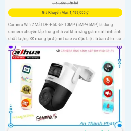
Giá Bán: Liên h₫
Giá Khuyến Mại: 1,499,000 ₫
Camera Wifi 2 Mắt DH-H5D-5F 10MP (5MP+5MP) là dòng
camera chuyên lắp trong nhà với khả năng giám sát hình ảnh
chất lượng 3K mang lại độ nét cao và đặc biệt là ban đêm có
màu sắc chân thực. Camera wifi DH-H5D-5F còn giúp đảm
bảo an ninh hiệu quả với tính năng phát hiện người và thú
cưng với độ chính xác cao