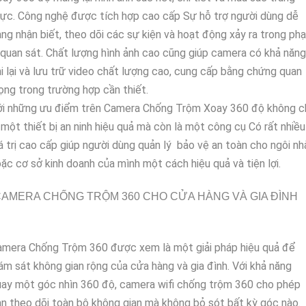
ực. Công nghệ được tích hợp cao cấp Sự hỗ trợ người dùng dễ
ng nhận biết, theo dõi các sự kiện và hoạt động xảy ra trong ph
 quan sát. Chất lượng hình ảnh cao cũng giúp camera có khả năng
i lại và lưu trữ video chất lượng cao, cung cấp bằng chứng quan
ọng trong trường hợp cần thiết.
ới những ưu điểm trên Camera Chống Trộm Xoay 360 độ không c
 một thiết bị an ninh hiệu quả mà còn là một công cụ Có rất nhiều
á trị cao cấp giúp người dùng quản lý bảo vệ an toàn cho ngôi nh
ặc cơ sở kinh doanh của mình một cách hiệu quả và tiện lợi.
AMERA CHỐNG TRỘM 360 CHO CỬA HÀNG VÀ GIA ĐÌNH
amera Chống Trộm 360 được xem là một giải pháp hiệu quả để
ám sát không gian rộng của cửa hàng và gia đình. Với khả năng
ay một góc nhìn 360 độ, camera wifi chống trộm 360 cho phép
n theo dõi toàn bộ không gian mà không bỏ sót bất kỳ góc nào.