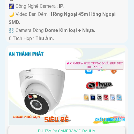
🌠 Công Nghệ Camera :
IP.
🌙 Video Ban Đêm :
Hồng Ngoại 45m Hồng Ngoại
SMD.
⛓ Camera Dòng
Dome Kim loại + Nhựa.
️₤ Tích Hợp :
Thu Âm.
DH-T5A-PV CAMERA WIFI DAHUA