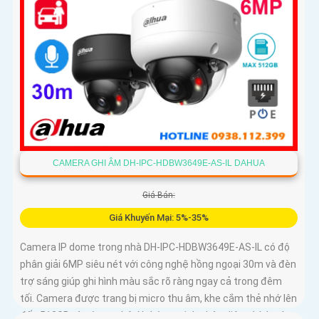
CAMERA GHI ÂM DH-IPC-HDBW3649E-AS-IL DAHUA
Giá Bán:
Giá Khuyến Mại: 5%-35%
Camera IP dome trong nhà DH-IPC-HDBW3649E-AS-IL có độ
phân giải 6MP siêu nét với công nghệ hồng ngoại 30m và đèn
trợ sáng giúp ghi hình màu sắc rõ ràng ngay cả trong đêm
tối. Camera được trang bị micro thu âm, khe cắm thẻ nhớ lên
đến 512GB và công nghệ AI thông minh nhận diện chính xác