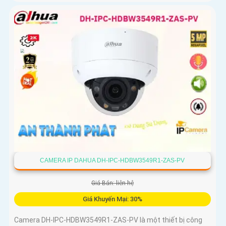
CAMERA IP DAHUA DH-IPC-HDBW3549R1-ZAS-PV
Giá Bán: liên hệ
Giá Khuyến Mại: 30%
Camera DH-IPC-HDBW3549R1-ZAS-PV là một thiết bị công