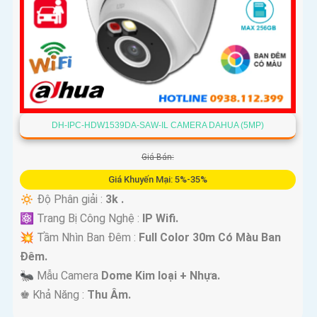
DH-IPC-HDW1539DA-SAW-IL CAMERA DAHUA (5MP)
Giá Bán:
Giá Khuyến Mại: 5%-35%
🔅 Độ Phân giải :
3k .
⚛️ Trang Bị Công Nghệ :
IP Wifi.
💥 Tầm Nhìn Ban Đêm :
Full Color 30m Có Màu Ban
Ðêm.
🐜 Mẫu Camera
Dome Kim loại + Nhựa.
️♚ Khả Năng :
Thu Âm.