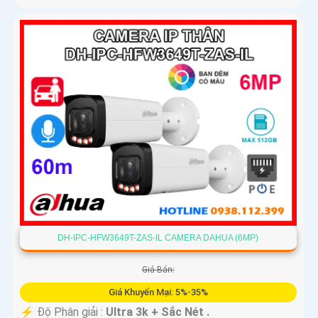
DH-IPC-HFW3649T-ZAS-IL CAMERA DAHUA (6MP)
Giá Bán:
Giá Khuyến Mại: 5%-35%
️⚡ Độ Phân giải :
Ultra 3k + Sắc Nét .