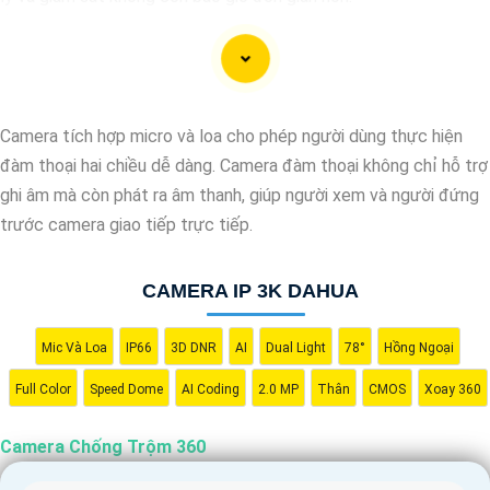
Ứng dụng camera wifi 360 chống trộm không chỉ dành cho gia
đình mà còn phù hợp cho văn phòng, cửa hàng với chi phí tiết
kiệm, đẳng cấp an ninh mà không tốn kém.
Camera tích hợp micro và loa cho phép người dùng thực hiện
đàm thoại hai chiều dễ dàng. Camera đàm thoại không chỉ hỗ trợ
ghi âm mà còn phát ra âm thanh, giúp người xem và người đứng
trước camera giao tiếp trực tiếp.
CAMERA IP 3K DAHUA
Mic Và Loa
IP66
3D DNR
AI
Dual Light
78°
Hồng Ngoại
Full Color
Speed Dome
AI Coding
2.0 MP
Thân
CMOS
Xoay 360
'
Camera Chống Trộm 360