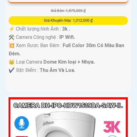
Giá Bán: 1,875,000 ₫
Giá Khuyến Mại: 1,312,500 ₫
️⚡ Chất lượng hình Ảnh :
3k .
⚒ Camera Công nghệ :
IP Wifi.
💥 Xem Được Ban Đêm :
Full Color 30m Có Màu Ban
Ðêm.
👑 Loại Camera
Dome Kim loại + Nhựa.
️✔️ Đặt Điểm :
Thu Âm Và Loa.