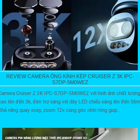
REVIEW CAMERA ỐNG KÍNH KÉP CRUISER Z 3K IPC-
S7DP-5M0WEZ
Camera Cruiser Z 3K IPC-S7DP-5M0WEZ với hình ảnh chất lượn
cao lên đến 3k, đèn trợ sáng với dãy LED chiếu sáng lên đến 56m
Khả năng quay xoay, zoom 12x cùng góc nhìn rộng giúp...