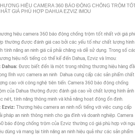
THƯƠNG HIỆU CAMERA 360 BÁO ĐỘNG CHỐNG TRỘM TỐ
HẤT GIÁ PHÙ HỢP DAHUA EZVIZ IMOU
ương hiệu camera 360 báo động chống trộm tốt nhất với giá ph
p thường được đánh giá cao bởi các yếu tố như chất lượng hình
h tính năng an ninh giá cả phải chăng và dễ sử dụng. Trong số cá
ương hiệu nổi tiếng có thể kể đến Dahua, Ezviz và Imou:
1: Dahua:
Được biết đến là một trong những thương hiệu hàng đầ
ong lĩnh vực camera an ninh Dahua cung cấp các sản phẩm chất
ợng cao với công nghệ tiên tiến. Camera 360 báo động chống
ộm của Dahua thường được đánh giá cao về chất lượng hình ảnh
c nét, tính năng thông minh và khả năng hoạt động ổn định.
: Ezviz:
Thương hiệu camera an ninh nổi tiếng với việc cung cấp
ải pháp an ninh thông minh cho gia đình và doanh nghiệp. Camera
0 báo động chống trộm của Ezviz thường có giá phù hợp với ng
êu dùng và mang lại tính năng an ninh hiệu quả như các sản phẩm