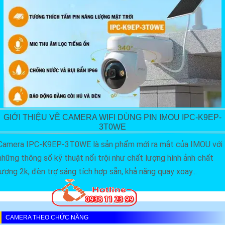
GIỚI THIỆU VỀ CAMERA WIFI DÙNG PIN IMOU IPC-K9EP-
3T0WE
Camera IPC-K9EP-3T0WE là sản phẩm mới ra mắt của IMOU với
những thông số kỹ thuật nổi trội như chất lượng hình ảnh chất
lượng 2k, đèn trợ sáng tích hợp sẵn, khả năng quay xoay...
CAMERA THEO CHỨC NĂNG