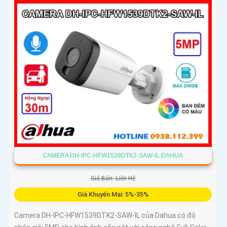
người và phương tiện nâng cao hiệu quả giám sát
CAMERA DH-IPC-HFW1539DTK2-SAW-IL DAHUA
Giá Bán: Liên Hệ
Giá Khuyến Mại: 5%-35%
Camera DH-IPC-HFW1539DTK2-SAW-IL của Dahua có độ