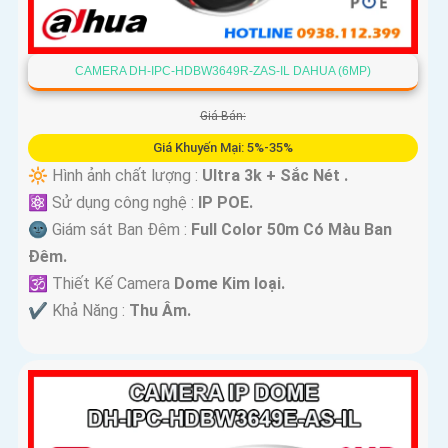
CAMERA DH-IPC-HDBW3649R-ZAS-IL DAHUA (6MP)
Giá Bán:
Giá Khuyến Mại: 5%-35%
🔆 Hình ảnh chất lượng :
Ultra 3k + Sắc Nét .
⚛️ Sử dụng công nghệ :
IP POE.
🌚 Giám sát Ban Đêm :
Full Color 50m Có Màu Ban
Ðêm.
🕉️ Thiết Kế Camera
Dome Kim loại.
️✔️ Khả Năng :
Thu Âm.