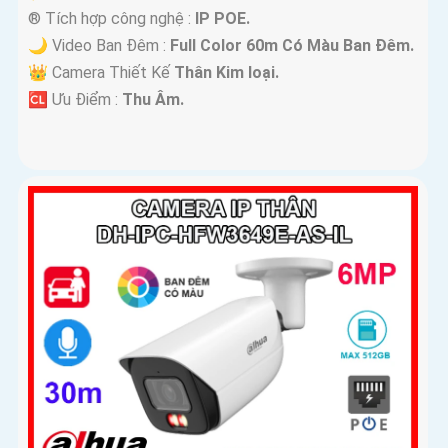
®️ Tích hợp công nghệ :
IP POE.
🌙 Video Ban Đêm :
Full Color 60m Có Màu Ban Ðêm.
👑 Camera Thiết Kế
Thân Kim loại.
️🆑 Ưu Điểm :
Thu Âm.