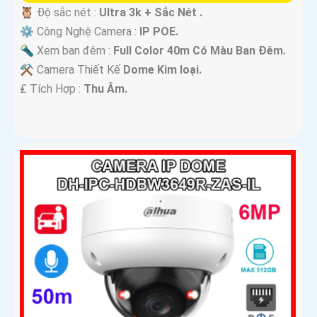
🦉 Độ sắc nét :
Ultra 3k + Sắc Nét .
⚙ Công Nghệ Camera :
IP POE.
🔦 Xem ban đêm :
Full Color 40m Có Màu Ban Ðêm.
⚒ Camera Thiết Kế
Dome Kim loại.
️₤ Tích Hợp :
Thu Âm.