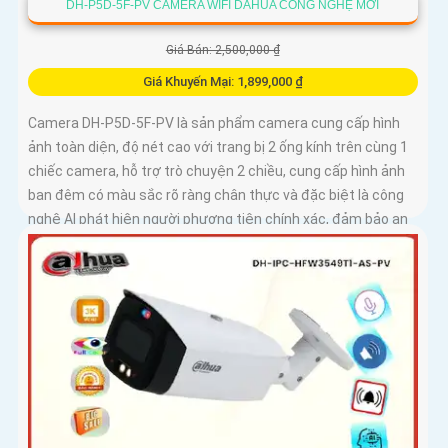
DH-P5D-5F-PV CAMERA WIFI DAHUA CÔNG NGHỆ MỚI
Giá Bán: 2,500,000 ₫
Giá Khuyến Mại: 1,899,000 ₫
Camera DH-P5D-5F-PV là sản phẩm camera cung cấp hình
ảnh toàn diện, độ nét cao với trang bị 2 ống kính trên cùng 1
chiếc camera, hỗ trợ trò chuyện 2 chiều, cung cấp hình ảnh
ban đêm có màu sắc rõ ràng chân thực và đặc biệt là công
nghệ AI phát hiện người phương tiện chính xác, đảm bảo an
ninh hiệu quảDòng camera quan sát DH-P5D-5F-PV với chức
năng đàm thoại 2 chiều và khả năng theo dõi chuyển động
trả nghiệm tốt. Sản phẩm không dây, tiện lợi trong lắp đặt và
sử dụng