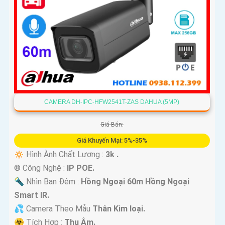
CAMERA DH-IPC-HFW2541T-ZAS DAHUA (5MP)
Giá Bán:
Giá Khuyến Mại: 5%-35%
🔅 Hình Ành Chất Lượng :
3k .
®️ Công Nghệ :
IP POE.
🔦 Nhìn Ban Đêm :
Hồng Ngoại 60m Hồng Ngoại
Smart IR.
💦 Camera Theo Mẫu
Thân Kim loại.
️☣️ Tích Hợp :
Thu Âm.