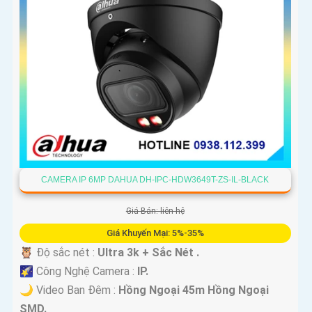
CAMERA IP 6MP DAHUA DH-IPC-HDW3649T-ZS-IL-BLACK
Giá Bán: liên hệ
Giá Khuyến Mại: 5%-35%
🦉 Độ sắc nét :
Ultra 3k + Sắc Nét .
🌠 Công Nghệ Camera :
IP.
🌙 Video Ban Đêm :
Hồng Ngoại 45m Hồng Ngoại
SMD.