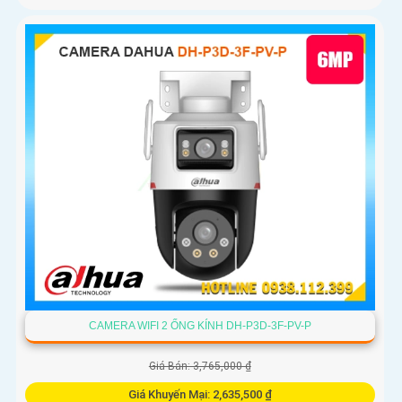
CAMERA WIFI 2 ỐNG KÍNH DH-P3D-3F-PV-P
Giá Bán: 3,765,000 ₫
Giá Khuyến Mại: 2,635,500 ₫