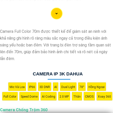
Ứng dụng camera wifi 360 chống trộm không chỉ dành cho gia
đình mà còn phù hợp cho văn phòng, cửa hàng với chi phí tiết
kiệm, đẳng cấp an ninh mà không tốn kém.
Camera Full Color 70m được thiết kế để giám sát an ninh với
khả năng ghi hình rõ ràng màu sắc ngay cả trong điều kiện ánh
sáng yếu hoặc ban đêm. Với trang bị đèn trợ sáng tầm quan sát
lên đến 70m, giúp đảm bảo hình ảnh chi tiết và rõ nét cả ngày
lẫn đêm.
CAMERA IP 3K DAHUA
Mic Và Loa
IP66
3D DNR
AI
Dual Light
78°
Hồng Ngoại
'
Full Color
Speed Dome
AI Coding
2.0 MP
Thân
CMOS
Xoay 360
Camera Chống Trộm 360