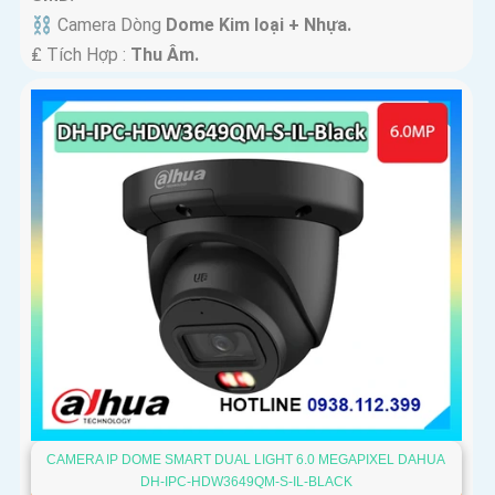
⛓ Camera Dòng
Dome Kim loại + Nhựa.
️₤ Tích Hợp :
Thu Âm.
CAMERA IP DOME SMART DUAL LIGHT 6.0 MEGAPIXEL DAHUA
DH-IPC-HDW3649QM-S-IL-BLACK