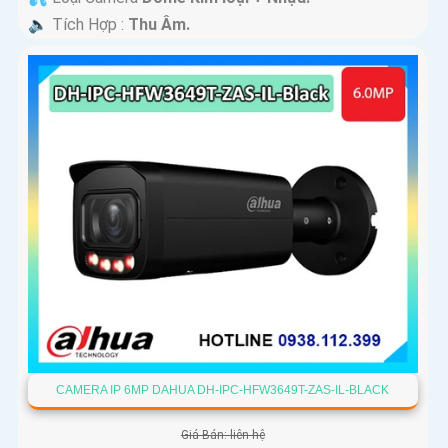
️🔈 Tích Hợp :
Thu Âm.
CAMERA IP 6MP DAHUA DH-IPC-HFW3649T-ZAS-IL-BLACK
Giá Bán: liên hệ