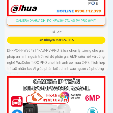
CAMERA DAHUA DH-IPC-HFW3649T1-AS-PV-PRO (6MP)
Giá Bán:
Giá Khuyến Mại: 5%-35%
DH-IPC-HFW3649T1-AS-PV-PRO là lựa chọn lý tưởng cho giải
pháp an ninh ngoài trời với độ phân giải 6MP siêu nét và công
nghệ WizColor TiOC PRO cho hình ảnh có màu 24/7. Tích hợp
trí tuệ nhân tạo AI giúp phân biệt chính xác người và phương
tiện hỗ trợ đàm thoại hai chiều, ghi hình linh hoạt với khe thẻ
nhớ lên đến 512GB