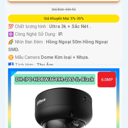
Giá Bán: liên hệ
Giá Khuyến Mại: 5%-35%
💯 Chất lượng hình :
Ultra 3k + Sắc Nét .
⚛️ Công Nghệ Sử Dụng :
IP.
🌈 Nhìn Ban Đêm :
Hồng Ngoại 50m Hồng Ngoại
SMD.
♊ Mẫu Camera
Dome Kim loại + Nhựa.
️🛃 Tích Hợp :
Thu Âm.