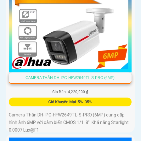
CAMERA THÂN DH-IPC-HFW2649TL-S-PRO (6MP)
Giá Bán: 4,220,000 ₫
Giá Khuyến Mại: 5%-35%
Camera Thân DH-IPC-HFW2649TL-S-PRO (6MP) cung cấp
hình ảnh 6MP với cảm biến CMOS 1/1. 8”. Khả năng Starlight
0.0007 Lux@F1