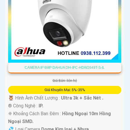
CAMERA IP 6MP DAHUA DH-IPC-HDW2649T-S-IL
Giá Bán: liên hệ
Giá Khuyến Mại: 5%-35%
🦉 Hình Ành Chất Lượng :
Ultra 3k + Sắc Nét .
®️ Công Nghệ :
IP.
❈ Khoảng Cách Ban Đêm :
Hồng Ngoại 10m Hồng
Ngoại SMD.
💦 Loại Camera
Dome Kim loại + Nhựa.