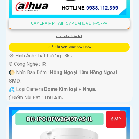
CAMERA IP PT WIFI 5MP DAHUA DH-P5I-PV
Giá Bán: liên hệ
Giá Khuyến Mại: 5%-35%
☀️ Hình Ành Chất Lượng :
3k .
®️ Công Nghệ :
IP.
🌔 Nhìn Ban Đêm :
Hồng Ngoại 10m Hồng Ngoại
SMD.
💦 Loại Camera
Dome Kim loại + Nhựa.
️ƒ Điểm Nỗi Bật :
Thu Âm.