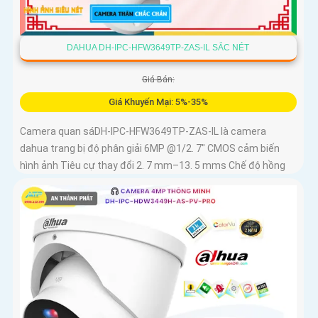
DAHUA DH-IPC-HFW3649TP-ZAS-IL SẮC NÉT
Giá Bán:
Giá Khuyến Mại: 5%-35%
Camera quan sáDH-IPC-HFW3649TP-ZAS-IL là camera
dahua trang bị độ phân giải 6MP @1/2. 7" CMOS cảm biến
hình ảnh Tiêu cự thay đổi 2. 7 mm–13. 5 mms Chế độ hồng
ngoại và led trợ...