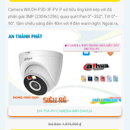
Camera Wifi DH-P3D-3F-PV-P sở hữu ống kính kép với độ
phân giải 3MP (2304x1296), quay quét Pan 0°–352°, Tilt 0°–
90°, tầm chiếu sáng đến 40m với 4 đèn warm light. Ngoài ra,
mẫu camera này còn đạt chuẩn chống nước IP66, hỗ trợ thẻ
nhớ tối đa 256GB, kết nối Wi-Fi 2
DH-T5A-PV CAMERA WIFI DAHUA
Giá Bán: 1,875,000 ₫