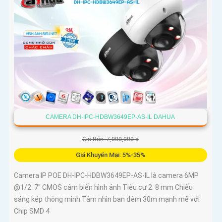
CAMERA DH-IPC-HDBW3649EP-AS-IL DAHUA
Giá Bán: 7,000,000 ₫
Giá Khuyến Mại: 5%-35%
Camera IP POE DH-IPC-HDBW3649EP-AS-IL là camera 6MP
@1/2. 7" CMOS cảm biến hình ảnh Tiêu cự 2. 8 mm Chiếu
sáng kép thông minh Tầm nhìn ban đêm 30m mạnh mẽ với
Chip SMD 4