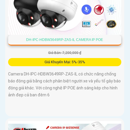
DH-IPC-HDBW3649RP-ZAS-IL CAMERA IP POE
Giá Bán: 7,200,000 ₫
Giá Khuyến Mại: 5%-35%
Camera DH-IPC-HDBW3649RP-ZAS-IL có chức năng chống
báo động giả bằng cách phân biệt người xe và yếu tố gây báo
động giả khác. Với công nghệ IP POE ánh sáng kép cho hình
ảnh đẹp cả ban đêm 6