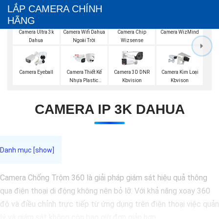
LẮP CAMERA CHÍNH
HÃNG
Camera Wifi Dahua
Camera Ultra 3k
Camera Chip
Camera WizMind
Ngoài Trời
Dahua
Wizsense
Camera Eyeball
Camera Thiết Kế
Camera 3D DNR
Camera Kim Loại
Nhựa Plastic
Kbvision
Kbvison
Dahua
CAMERA IP 3K DAHUA
Camera Chống Trộm 360 là giải pháp giám sát hiệu quả thông
qua điện thoại di động không nên bỏ lỡ. Với khả năng xoay 360
độ và điều chỉnh trực tiếp từ ứng dụng trên điện thoại việc quản
lý và giám sát không còn bao giờ đơn giản hơn.