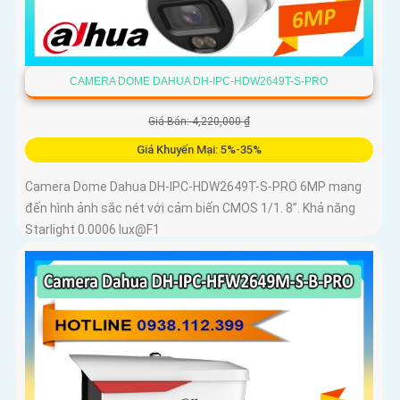
CAMERA DOME DAHUA DH-IPC-HDW2649T-S-PRO
Giá Bán: 4,220,000 ₫
Giá Khuyến Mại: 5%-35%
Camera Dome Dahua DH-IPC-HDW2649T-S-PRO 6MP mang
đến hình ảnh sắc nét với cảm biến CMOS 1/1. 8”. Khả năng
Starlight 0.0006 lux@F1