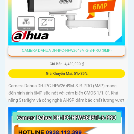
CAMERA DAHUA DH-IPC-HFW2649M-S-B-PRO (6MP)
Giá Bán: 4,430,000 ₫
Giá Khuyến Mại: 5%-35%
Camera Dahua DH-IPC-HFW2649M-S-B-PRO (6MP) mang
đến hình ảnh 6MP sắc nét với cảm biến CMOS 1/1. 8”. Khả
năng Starlight và công nghệ AI-ISP đảm bảo chất lượng vượt
trội cả ngày lẫn đêm