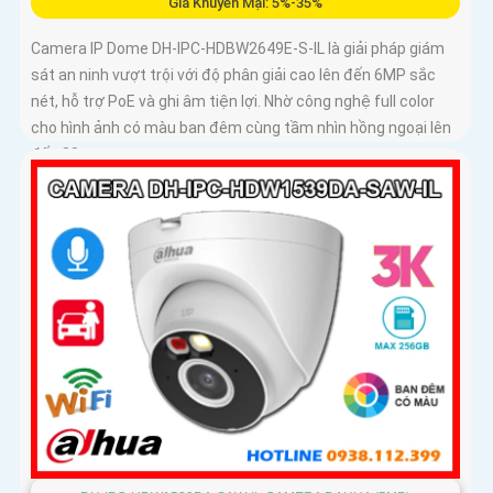
Giá Khuyến Mại: 5%-35%
Camera IP Dome DH-IPC-HDBW2649E-S-IL là giải pháp giám
sát an ninh vượt trội với độ phân giải cao lên đến 6MP sắc
nét, hỗ trợ PoE và ghi âm tiện lợi. Nhờ công nghệ full color
cho hình ảnh có màu ban đêm cùng tầm nhìn hồng ngoại lên
đến 30m