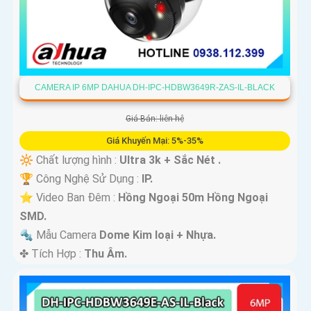
CAMERA IP 6MP DAHUA DH-IPC-HDBW3649R-ZAS-IL-BLACK
Giá Bán: liên hệ
Giá Khuyến Mại: 5%-35%
🔆 Chất lượng hình :
Ultra 3k + Sắc Nét .
🏆 Công Nghệ Sử Dụng :
IP.
⭐ Video Ban Đêm :
Hồng Ngoại 50m Hồng Ngoại
SMD.
🔩 Mẫu Camera
Dome Kim loại + Nhựa.
️✤ Tích Hợp :
Thu Âm.