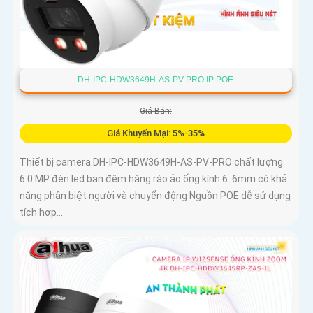
DH-IPC-HDW3649H-AS-PV-PRO IP POE
Giá Bán:
Giá Khuyến Mại: 5%-35%
Thiết bị camera DH-IPC-HDW3649H-AS-PV-PRO chất lượng
6.0 MP đèn led ban đêm hàng rào ảo ống kính 6. 6mm có khả
năng phân biệt người và chuyển động Nguồn POE dễ sử dụng
tích hợp...