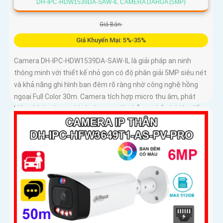
DH-IPC-HDW1539DA-SAW-IL CAMERA DAHUA (5MP)
Giá Bán:
Giá Khuyến Mại: 5%-35%
Camera DH-IPC-HDW1539DA-SAW-IL là giải pháp an ninh
thông minh với thiết kế nhỏ gọn có độ phân giải 5MP siêu nét
và khả năng ghi hình ban đêm rõ ràng nhờ công nghệ hồng
ngoại Full Color 30m. Camera tích hợp micro thu âm, phát
hiện chính xác người và phương tiện, hỗ trợ thẻ nhớ lên đến
256GB, đảm bảo ghi hình liên tục và hiệu quả