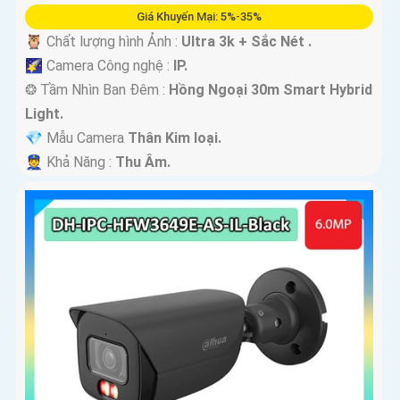
Giá Khuyến Mại: 5%-35%
🦉 Chất lượng hình Ảnh :
Ultra 3k + Sắc Nét .
🌠 Camera Công nghệ :
IP.
❂ Tầm Nhìn Ban Đêm :
Hồng Ngoại 30m Smart Hybrid
Light.
💎 Mẫu Camera
Thân Kim loại.
️👮 Khả Năng :
Thu Âm.