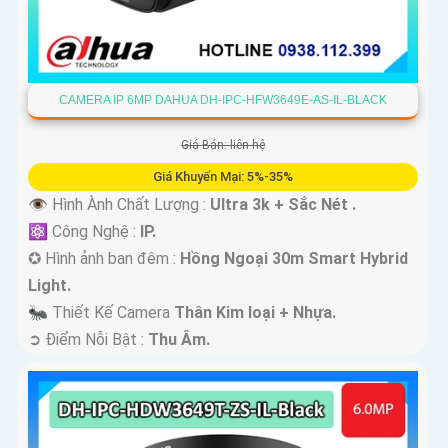
CAMERA IP 6MP DAHUA DH-IPC-HFW3649E-AS-IL-BLACK
Giá Bán: liên hệ
Giá Khuyến Mại: 5%-35%
👁 Hình Ành Chất Lượng :
Ultra 3k + Sắc Nét .
⚛️ Công Nghệ :
IP.
✪ Hình ảnh ban đêm :
Hồng Ngoại 30m Smart Hybrid
Light.
🐜 Thiết Kế Camera
Thân Kim loại + Nhựa.
️➲ Điểm Nỗi Bật :
Thu Âm.