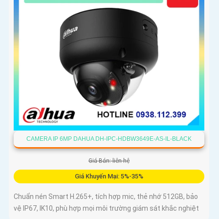
CAMERA IP 6MP DAHUA DH-IPC-HDBW3649E-AS-IL-BLACK
Giá Bán: liên hệ
Giá Khuyến Mại: 5%-35%
Chuẩn nén Smart H.265+, tích hợp mic, thẻ nhớ 512GB, bảo
vệ IP67, IK10, phù hợp mọi môi trường giám sát khắc nghiệt