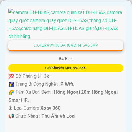
CAMERA WIFI 6 DAHUA DH-H5AS 5MP
Giá Bán:
Giá Khuyến Mại: 5%-35%
💯 Độ Phân giải :
3k .
🌠 Trang Bị Công Nghệ :
IP Wifi.
🌈 Tầm Xa Ban Đêm :
Hồng Ngoại 20m Hồng Ngoại
Smart IR.
↕️ Loại Camera
Xoay 360.
️📢 Chức Năng :
Thu Âm Và Loa.