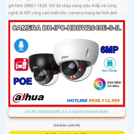
ghi hình 2880 × 1620. Với độ nhạy sáng siêu thấp và công
nghệ AI-ISP cùng cảm biến lớn, camera mang lại hình ảnh
vượt trội cả ngày lẫn đêm
DH-IPC-HDBW2649E-S-IL CAMERA DAHUA (6MP)
Giá Bán: Liên Hệ