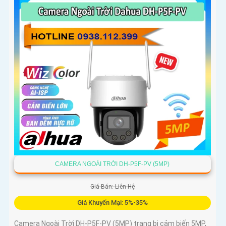
CAMERA NGOÀI TRỜI DH-P5F-PV (5MP)
Giá Bán: Liên Hệ
Giá Khuyến Mại: 5%-35%
Camera Ngoài Trời DH-P5F-PV (5MP) trang bị cảm biến 5MP,