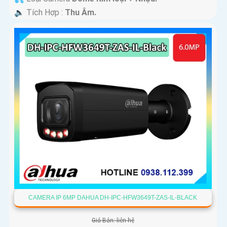
️🔈 Tích Hợp :
Thu Âm.
CAMERA IP 6MP DAHUA DH-IPC-HFW3649T-ZAS-IL-BLACK
Giá Bán: liên hệ