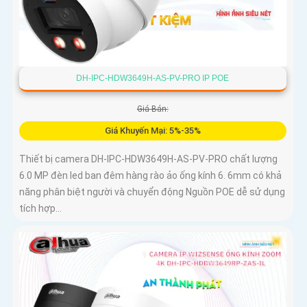
DH-IPC-HDW3649H-AS-PV-PRO IP POE
Giá Bán:
Giá Khuyến Mại: 5%-35%
Thiết bị camera DH-IPC-HDW3649H-AS-PV-PRO chất lượng
6.0 MP đèn led ban đêm hàng rào ảo ống kính 6. 6mm có khả
năng phân biệt người và chuyển động Nguồn POE dễ sử dụng
tích hợp...