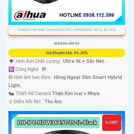
CAMERA IP 6MP DAHUA DH-IPC-HFW3649E-AS-IL-BLACK
Giá Bán: liên hệ
Giá Khuyến Mại: 5%-35%
👁 Hình Ành Chất Lượng :
Ultra 3k + Sắc Nét .
⚛️ Công Nghệ :
IP.
✪ Hình ảnh ban đêm :
Hồng Ngoại 30m Smart Hybrid
Light.
🐜 Thiết Kế Camera
Thân Kim loại + Nhựa.
️➲ Điểm Nỗi Bật :
Thu Âm.