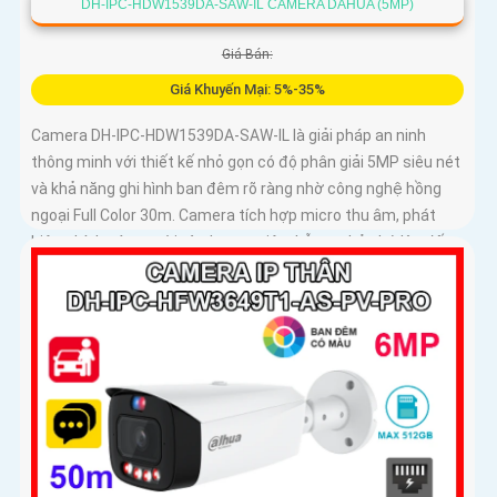
DH-IPC-HDW1539DA-SAW-IL CAMERA DAHUA (5MP)
Giá Bán:
Giá Khuyến Mại: 5%-35%
Camera DH-IPC-HDW1539DA-SAW-IL là giải pháp an ninh
thông minh với thiết kế nhỏ gọn có độ phân giải 5MP siêu nét
và khả năng ghi hình ban đêm rõ ràng nhờ công nghệ hồng
ngoại Full Color 30m. Camera tích hợp micro thu âm, phát
hiện chính xác người và phương tiện, hỗ trợ thẻ nhớ lên đến
256GB, đảm bảo ghi hình liên tục và hiệu quả