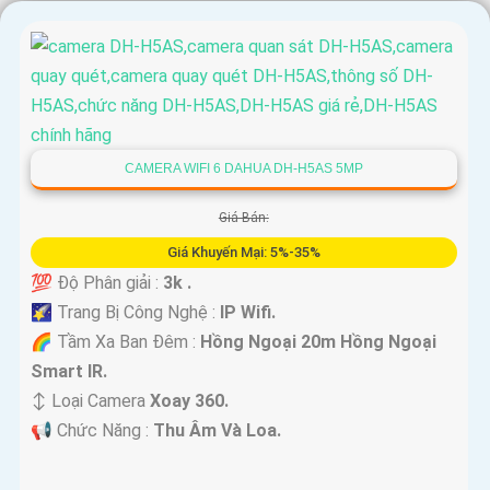
CAMERA WIFI 6 DAHUA DH-H5AS 5MP
Giá Bán:
Giá Khuyến Mại: 5%-35%
💯 Độ Phân giải :
3k .
🌠 Trang Bị Công Nghệ :
IP Wifi.
🌈 Tầm Xa Ban Đêm :
Hồng Ngoại 20m Hồng Ngoại
Smart IR.
↕️ Loại Camera
Xoay 360.
️📢 Chức Năng :
Thu Âm Và Loa.