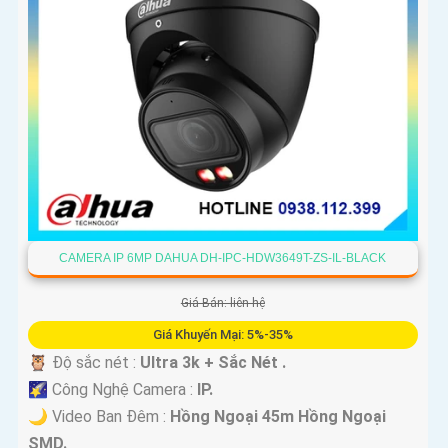
CAMERA IP 6MP DAHUA DH-IPC-HDW3649T-ZS-IL-BLACK
Giá Bán: liên hệ
Giá Khuyến Mại: 5%-35%
🦉 Độ sắc nét :
Ultra 3k + Sắc Nét .
🌠 Công Nghệ Camera :
IP.
🌙 Video Ban Đêm :
Hồng Ngoại 45m Hồng Ngoại
SMD.