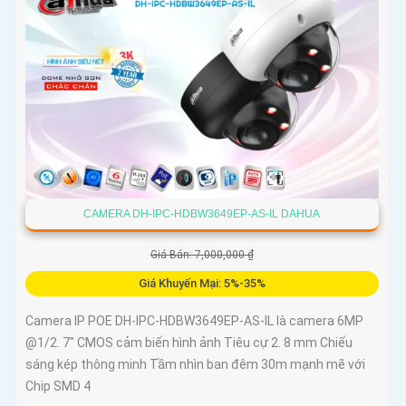
CAMERA DH-IPC-HDBW3649EP-AS-IL DAHUA
Giá Bán: 7,000,000 ₫
Giá Khuyến Mại: 5%-35%
Camera IP POE DH-IPC-HDBW3649EP-AS-IL là camera 6MP
@1/2. 7" CMOS cảm biến hình ảnh Tiêu cự 2. 8 mm Chiếu
sáng kép thông minh Tầm nhìn ban đêm 30m mạnh mẽ với
Chip SMD 4