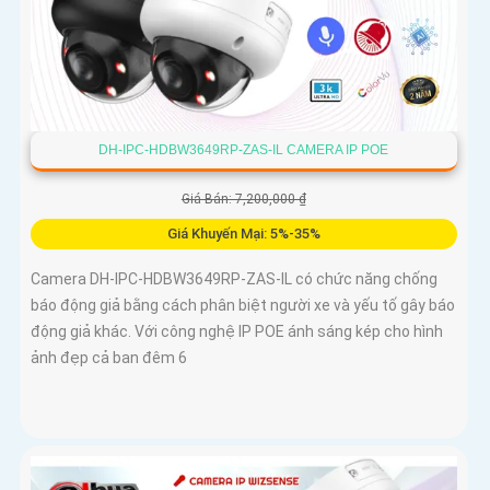
DH-IPC-HDBW3649RP-ZAS-IL CAMERA IP POE
Giá Bán: 7,200,000 ₫
Giá Khuyến Mại: 5%-35%
Camera DH-IPC-HDBW3649RP-ZAS-IL có chức năng chống
báo động giả bằng cách phân biệt người xe và yếu tố gây báo
động giả khác. Với công nghệ IP POE ánh sáng kép cho hình
ảnh đẹp cả ban đêm 6