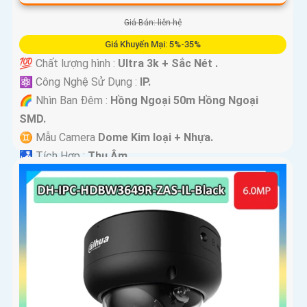
Giá Bán: liên hệ
Giá Khuyến Mại: 5%-35%
💯 Chất lượng hình :
Ultra 3k + Sắc Nét .
⚛️ Công Nghệ Sử Dụng :
IP.
🌈 Nhìn Ban Đêm :
Hồng Ngoại 50m Hồng Ngoại
SMD.
♊ Mẫu Camera
Dome Kim loại + Nhựa.
️🛃 Tích Hợp :
Thu Âm.