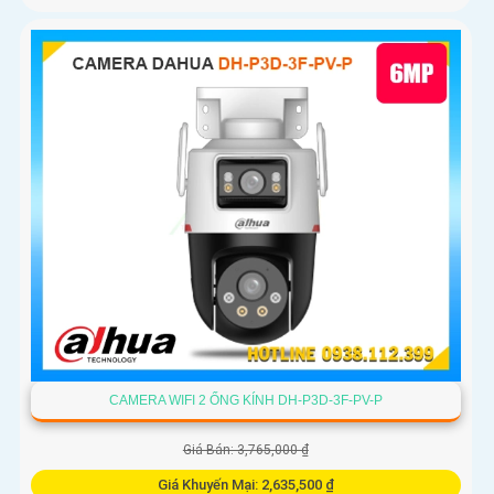
CAMERA WIFI 2 ỐNG KÍNH DH-P3D-3F-PV-P
Giá Bán: 3,765,000 ₫
Giá Khuyến Mại: 2,635,500 ₫