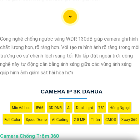
Ứng dụng camera wifi 360 chống trộm không chỉ dành cho gia
đình mà còn phù hợp cho văn phòng, cửa hàng với chi phí tiết
kiệm, đẳng cấp an ninh mà không tốn kém.
Công nghệ chống ngược sáng WDR 130dB giúp camera ghi hình
chất lượng hơn, rõ ràng hơn. Với tạo ra hình ảnh rõ ràng trong môi
trường có sự chênh lệch sáng tối. Khi lắp đặt ngoài trời, công
nghệ này tự động cân bằng ánh sáng giữa các vùng ánh sáng
giúp hình ảnh giám sát hài hòa hơn
CAMERA IP 3K DAHUA
Mic Và Loa
IP66
3D DNR
AI
Dual Light
78°
Hồng Ngoại
'
Full Color
Speed Dome
AI Coding
2.0 MP
Thân
CMOS
Xoay 360
Camera Chống Trộm 360