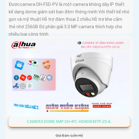
Đượccamera DH-F5D-PV là một camera không dây IP thiết
kế dạng dome giám sát ban đêm thông minh Với thiết kế nhỏ
gọn và mỹ thuật Hỗ trợ đàm thoại 2 chiều Hỗ trợ khe cắm
thẻ nhớ 256GB Độ phân giải 5.0 MP camera thích hợp cho
nhiều loại công trình
CAMERA DOME 6MP DH-IPC-HDW3649TP-ZS-IL
Giá Bán: Liên Hệ