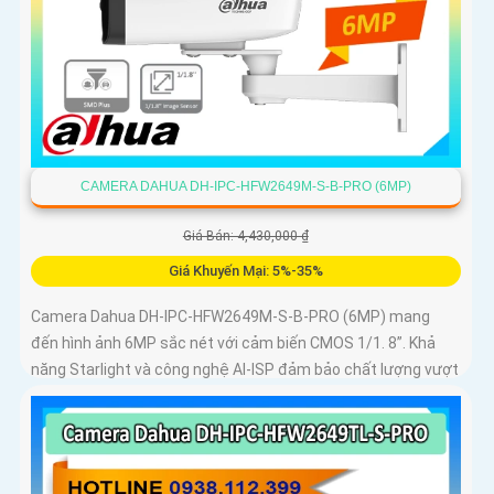
CAMERA DAHUA DH-IPC-HFW2649M-S-B-PRO (6MP)
Giá Bán: 4,430,000 ₫
Giá Khuyến Mại: 5%-35%
Camera Dahua DH-IPC-HFW2649M-S-B-PRO (6MP) mang
đến hình ảnh 6MP sắc nét với cảm biến CMOS 1/1. 8”. Khả
năng Starlight và công nghệ AI-ISP đảm bảo chất lượng vượt
trội cả ngày lẫn đêm