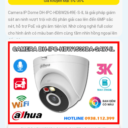
Giá Khuyến Mại: 5%-35%
Camera IP Dome DH-IPC-HDBW2649E-S-IL là giải pháp giám
sát an ninh vượt trội với độ phân giải cao lên đến 6MP sắc
nét, hỗ trợ PoE và ghi âm tiện lợi. Nhờ công nghệ full color
cho hình ảnh có màu ban đêm cùng tầm nhìn hồng ngoại lên
đến 30m