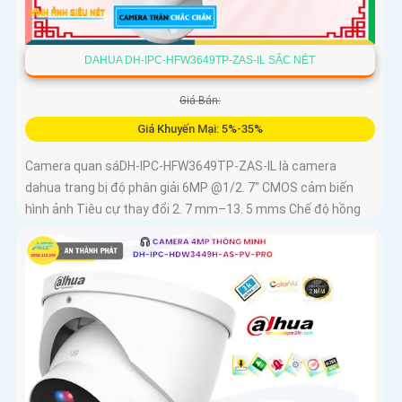
DAHUA DH-IPC-HFW3649TP-ZAS-IL SẮC NÉT
Giá Bán:
Giá Khuyến Mại: 5%-35%
Camera quan sáDH-IPC-HFW3649TP-ZAS-IL là camera
dahua trang bị độ phân giải 6MP @1/2. 7" CMOS cảm biến
hình ảnh Tiêu cự thay đổi 2. 7 mm–13. 5 mms Chế độ hồng
ngoại và led trợ...