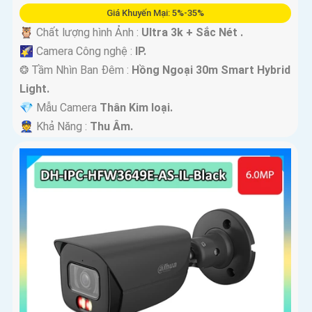
Giá Khuyến Mại: 5%-35%
🦉 Chất lượng hình Ảnh :
Ultra 3k + Sắc Nét .
🌠 Camera Công nghệ :
IP.
❂ Tầm Nhìn Ban Đêm :
Hồng Ngoại 30m Smart Hybrid
Light.
💎 Mẫu Camera
Thân Kim loại.
️👮 Khả Năng :
Thu Âm.