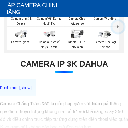
LẮP CAMERA CHÍNH
HÃNG
Camera Wifi Dahua
Camera Ultra 3k
Camera Chip
Camera WizMind
Ngoài Trời
Dahua
Wizsense
Camera Eyeball
Camera Thiết Kế
Camera 3D DNR
Camera Kim Loại
Nhựa Plastic
Kbvision
Kbvison
Dahua
CAMERA IP 3K DAHUA
Camera Chống Trộm 360 là giải pháp giám sát hiệu quả thông
qua điện thoại di động không nên bỏ lỡ. Với khả năng xoay 360
độ và điều chỉnh trực tiếp từ ứng dụng trên điện thoại việc quản
lý và giám sát không còn bao giờ đơn giản hơn.