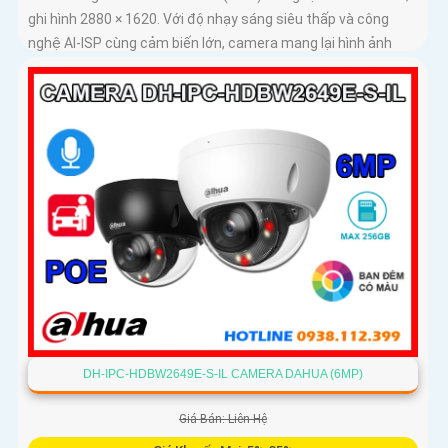
ghi hình 2880 × 1620. Với độ nhạy sáng siêu thấp và công
nghệ AI-ISP cùng cảm biến lớn, camera mang lại hình ảnh
vượt trội cả ngày lẫn đêm
DH-IPC-HDBW2649E-S-IL CAMERA DAHUA (6MP)
Giá Bán: Liên Hệ