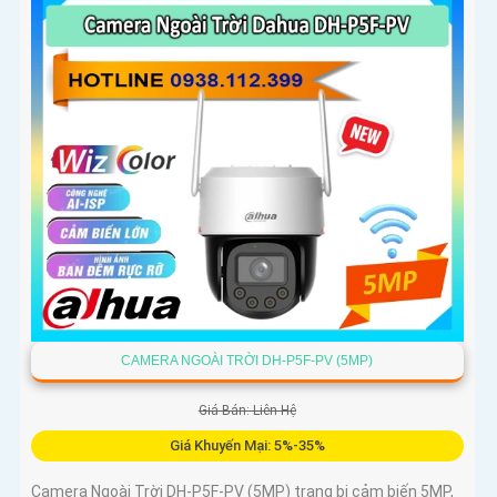
CAMERA NGOÀI TRỜI DH-P5F-PV (5MP)
Giá Bán: Liên Hệ
Giá Khuyến Mại: 5%-35%
Camera Ngoài Trời DH-P5F-PV (5MP) trang bị cảm biến 5MP,