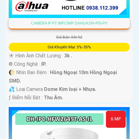
CAMERA IP PT WIFI 5MP DAHUA DH-P5I-PV
Giá Bán: liên hệ
Giá Khuyến Mại: 5%-35%
☀️ Hình Ành Chất Lượng :
3k .
®️ Công Nghệ :
IP.
🌔 Nhìn Ban Đêm :
Hồng Ngoại 10m Hồng Ngoại
SMD.
💦 Loại Camera
Dome Kim loại + Nhựa.
️ƒ Điểm Nỗi Bật :
Thu Âm.