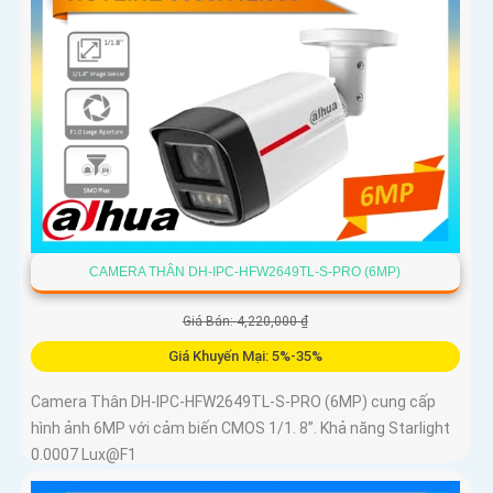
CAMERA THÂN DH-IPC-HFW2649TL-S-PRO (6MP)
Giá Bán: 4,220,000 ₫
Giá Khuyến Mại: 5%-35%
Camera Thân DH-IPC-HFW2649TL-S-PRO (6MP) cung cấp
hình ảnh 6MP với cảm biến CMOS 1/1. 8”. Khả năng Starlight
0.0007 Lux@F1