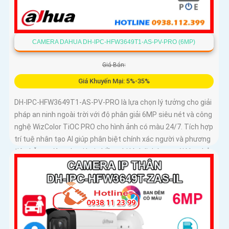
CAMERA DAHUA DH-IPC-HFW3649T1-AS-PV-PRO (6MP)
Giá Bán:
Giá Khuyến Mại: 5%-35%
DH-IPC-HFW3649T1-AS-PV-PRO là lựa chọn lý tưởng cho giải
pháp an ninh ngoài trời với độ phân giải 6MP siêu nét và công
nghệ WizColor TiOC PRO cho hình ảnh có màu 24/7. Tích hợp
trí tuệ nhân tạo AI giúp phân biệt chính xác người và phương
tiện hỗ trợ đàm thoại hai chiều, ghi hình linh hoạt với khe thẻ
nhớ lên đến 512GB