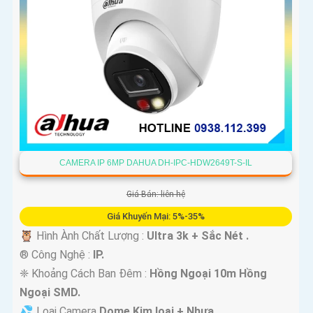
CAMERA IP 6MP DAHUA DH-IPC-HDW2649T-S-IL
Giá Bán: liên hệ
Giá Khuyến Mại: 5%-35%
🦉 Hình Ành Chất Lượng :
Ultra 3k + Sắc Nét .
®️ Công Nghệ :
IP.
❈ Khoảng Cách Ban Đêm :
Hồng Ngoại 10m Hồng
Ngoại SMD.
💦 Loại Camera
Dome Kim loại + Nhựa.