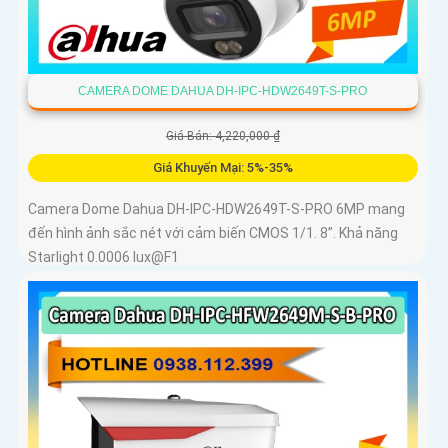
CAMERA DOME DAHUA DH-IPC-HDW2649T-S-PRO
Giá Bán: 4,220,000 ₫
Giá Khuyến Mại: 5%-35%
Camera Dome Dahua DH-IPC-HDW2649T-S-PRO 6MP mang
đến hình ảnh sắc nét với cảm biến CMOS 1/1. 8”. Khả năng
Starlight 0.0006 lux@F1