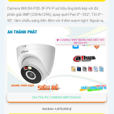
Camera Wifi DH-P3D-3F-PV-P sở hữu ống kính kép với độ
phân giải 3MP (2304x1296), quay quét Pan 0°–352°, Tilt 0°–
90°, tầm chiếu sáng đến 40m với 4 đèn warm light. Ngoài ra,
mẫu camera này còn đạt chuẩn chống nước IP66, hỗ trợ thẻ
nhớ tối đa 256GB, kết nối Wi-Fi 2
DH-T5A-PV CAMERA WIFI DAHUA
Giá Bán: 1,875,000 ₫