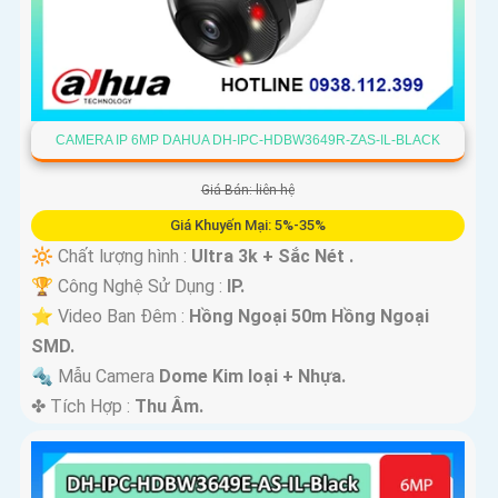
CAMERA IP 6MP DAHUA DH-IPC-HDBW3649R-ZAS-IL-BLACK
Giá Bán: liên hệ
Giá Khuyến Mại: 5%-35%
🔆 Chất lượng hình :
Ultra 3k + Sắc Nét .
🏆 Công Nghệ Sử Dụng :
IP.
⭐ Video Ban Đêm :
Hồng Ngoại 50m Hồng Ngoại
SMD.
🔩 Mẫu Camera
Dome Kim loại + Nhựa.
️✤ Tích Hợp :
Thu Âm.