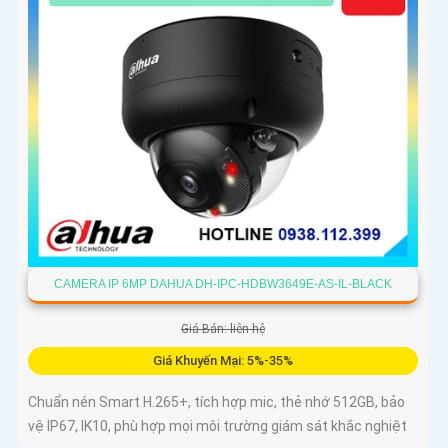
CAMERA IP 6MP DAHUA DH-IPC-HDBW3649E-AS-IL-BLACK
Giá Bán: liên hệ
Giá Khuyến Mại: 5%-35%
Chuẩn nén Smart H.265+, tích hợp mic, thẻ nhớ 512GB, bảo
vệ IP67, IK10, phù hợp mọi môi trường giám sát khắc nghiệt