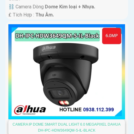
⛓ Camera Dòng
Dome Kim loại + Nhựa.
️₤ Tích Hợp :
Thu Âm.
CAMERA IP DOME SMART DUAL LIGHT 6.0 MEGAPIXEL DAHUA
DH-IPC-HDW3649QM-S-IL-BLACK