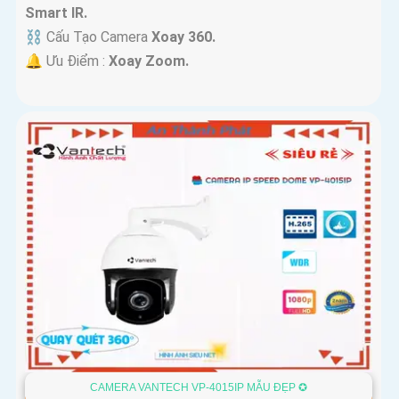
Smart IR.
⛓ Cấu Tạo Camera
Xoay 360.
️🔔 Ưu Điểm :
Xoay Zoom.
CAMERA VANTECH VP-4015IP MẪU ĐẸP ✪