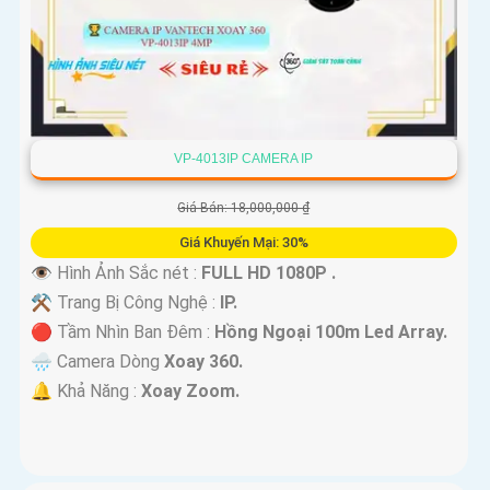
VP-4013IP CAMERA IP
Giá Bán: 18,000,000 ₫
Giá Khuyến Mại: 30%
👁 Hình Ảnh Sắc nét :
FULL HD 1080P .
⚒ Trang Bị Công Nghệ :
IP.
🔴 Tầm Nhìn Ban Đêm :
Hồng Ngoại 100m Led Array.
🌧️ Camera Dòng
Xoay 360.
️🔔 Khả Năng :
Xoay Zoom.