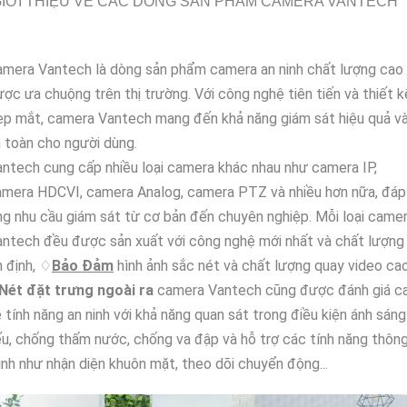
IỚI THIỆU VỀ CÁC DÒNG SẢN PHẨM CAMERA VANTECH
amera Vantech là dòng sản phẩm camera an ninh chất lượng cao
ợc ưa chuộng trên thị trường. Với công nghệ tiên tiến và thiết k
p mắt, camera Vantech mang đến khả năng giám sát hiệu quả v
 toàn cho người dùng.
ntech cung cấp nhiều loại camera khác nhau như camera IP,
amera HDCVI, camera Analog, camera PTZ và nhiều hơn nữa, đáp
g nhu cầu giám sát từ cơ bản đến chuyên nghiệp. Mỗi loại came
ntech đều được sản xuất với công nghệ mới nhất và chất lượng
 định, ♢
Bảo Đảm
hình ảnh sắc nét và chất lượng quay video cao
Nét đặt trưng ngoài ra
camera Vantech cũng được đánh giá c
 tính năng an ninh với khả năng quan sát trong điều kiện ánh sáng
u, chống thấm nước, chống va đập và hỗ trợ các tính năng thôn
nh như nhận diện khuôn mặt, theo dõi chuyển động...