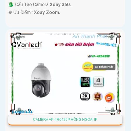
🐉️ Cấu Tạo Camera
Xoay 360.
️♚ Ưu Điểm :
Xoay Zoom.
CAMERA VP-4R0425P HỒNG NGOẠI IP