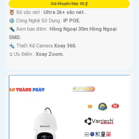
Giá Khuyến Mại: 00 ₫
🦉 Độ sắc nét :
Ultra 2k+ sắc nét .
⚙ Công Nghệ Sử Dụng :
IP POE.
🔦 Xem ban đêm :
Hồng Ngoại 30m Hồng Ngoại
SMD.
🔩 Thiết Kế Camera
Xoay 360.
️➲ Ưu Điểm :
Xoay Zoom.