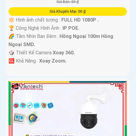
Giá Bán: 00 ₫
Giá Khuyến Mại: 00 ₫
🔆 Hình ảnh chất lượng :
FULL HD 1080P .
🏆 Công Nghệ Hình Ảnh :
IP POE.
🌈 Tầm Nhìn Ban Đêm :
Hồng Ngoại 100m Hồng
Ngoại SMD.
🎲 Thiết Kế Camera
Xoay 360.
️🆑 Khả Năng :
Xoay Zoom.