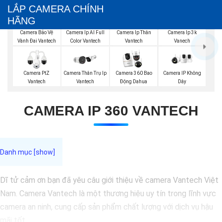
LẮP CAMERA CHÍNH
HÃNG
Camera Bảo Vệ
Camera Ip AI Full
Camera Ip Thân
Camera Ip 3k
Vành Đai Vantech
Color Vantech
Vantech
Vanech
Camera IP Không
Camera PtZ
Camera Thân Trụ Ip
Camera 360 Bao
Dây
Vantech
Vantech
Động Dahua
CAMERA IP 360 VANTECH
Dĩ tử cảm ơn bạn đã yêu câu giới thiệu về camera Vantech Việt
Nam. Camera Vantech là một thương hiệu uy tín trong lĩnh vực
camera an ninh, cung cấp sản phẩm chất lượng với dịch vụ hậu
mãi tốt.