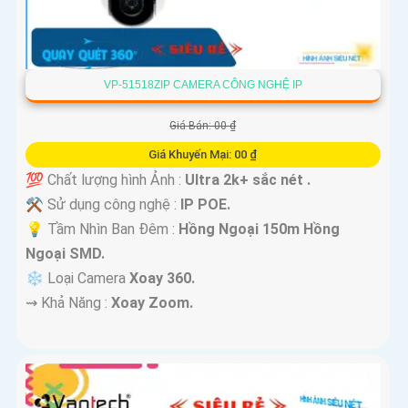
VP-51518ZIP CAMERA CÔNG NGHỆ IP
Giá Bán: 00 ₫
Giá Khuyến Mại: 00 ₫
💯 Chất lượng hình Ảnh :
Ultra 2k+ sắc nét .
⚒ Sử dụng công nghệ :
IP POE.
💡 Tầm Nhìn Ban Đêm :
Hồng Ngoại 150m Hồng
Ngoại SMD.
❄ Loại Camera
Xoay 360.
️⇝ Khả Năng :
Xoay Zoom.