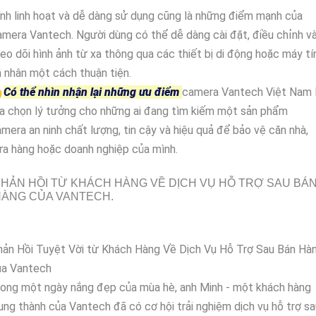
nh linh hoạt và dễ dàng sử dụng cũng là những điểm mạnh của
mera Vantech. Người dùng có thể dễ dàng cài đặt, điều chỉnh v
eo dõi hình ảnh từ xa thông qua các thiết bị di động hoặc máy tí
 nhân một cách thuận tiện.

Có thể nhìn nhận lại những ưu điểm
camera Vantech Việt Nam 
a chọn lý tưởng cho những ai đang tìm kiếm một sản phẩm
mera an ninh chất lượng, tin cậy và hiệu quả để bảo vệ căn nhà,
a hàng hoặc doanh nghiệp của mình.
HẢN HỒI TỪ KHÁCH HÀNG VỀ DỊCH VỤ HỖ TRỢ SAU BÁ
HÀNG CỦA VANTECH.
hản Hồi Tuyệt Vời từ Khách Hàng Về Dịch Vụ Hỗ Trợ Sau Bán Hà
ủa Vantech
ong một ngày nắng đẹp của mùa hè, anh Minh - một khách hàng
ung thành của Vantech đã có cơ hội trải nghiệm dịch vụ hỗ trợ sa