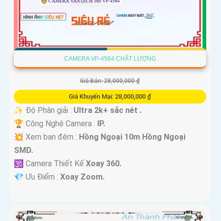
CAMERA VP-4564 CHẤT LƯỢNG
Giá Bán: 28,000,000 ₫
Giá Khuyến Mại: 28,000,000 ₫
✨ Độ Phân giải :
Ultra 2k+ sắc nét .
🏆 Công Nghệ Camera :
IP.
💥 Xem ban đêm :
Hồng Ngoại 10m Hồng Ngoại
SMD.
🕉️ Camera Thiết Kế
Xoay 360.
️💎 Ưu Điểm :
Xoay Zoom.