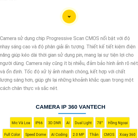
Camera Vantech Việt Nam được đánh giá có chất lượng tốt, độ
phân giải cao, hình ảnh sắc nét. camera Vantech còn được thiết
kế chống nước, chống va đập, phù hợp sử dụng trong nhiều môi
trường khác nhau.
Camera sử dụng chip Progressive Scan CMOS nổi bật với độ
Với cam kết về chất lượng và dịch vụ, camera Vantech Việt
nhạy sáng cao và độ phân giải ấn tượng. Thiết kế tiết kiệm điện
Nam mang lại sự an tâm cho người dùng trong việc giám sát và
năng giúp kéo dài thời gian sử dụng pin, mang lại sự tiện lợi cho
bảo vệ tài sản. Đồng thời, giá cả của sản phẩm cũng được đánh
người dùng. Camera này cũng ít bị nhiễu, đảm bảo hình ảnh rõ nét
giá là hợp lý, phải chăng.
và ổn định. Tốc độ xử lý ảnh nhanh chóng, kết hợp với chất
Nếu bạn cần thêm thông tin chi tiết về sản phẩm hay muốn tư
lượng sáng hơn, giúp ghi lại những khoảnh khắc quan trọng một
vấn, hãy liên hệ với đại lý phân phối chính thức của Vantech để
cách chân thực và sắc nét.
được hỗ trợ tốt nhất.
CAMERA IP 360 VANTECH
Mic Và Loa
IP66
3D DNR
AI
Dual Light
78°
Hồng Ngoại
Full Color
Speed Dome
AI Coding
2.0 MP
Thân
CMOS
Xoay 360