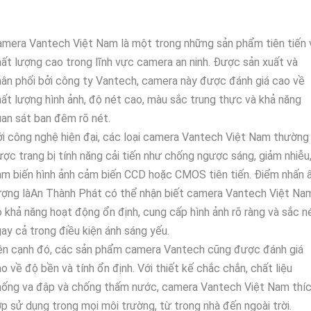
mera Vantech Việt Nam là một trong những sản phẩm tiên tiến 
ất lượng cao trong lĩnh vực camera an ninh. Được sản xuất và
ân phối bởi công ty Vantech, camera này được đánh giá cao về
ất lượng hình ảnh, độ nét cao, màu sắc trung thực và khả năng
an sát ban đêm rõ nét.
i công nghệ hiện đại, các loại camera Vantech Việt Nam thường
ợc trang bị tính năng cải tiến như chống ngược sáng, giảm nhiễu
m biến hình ảnh cảm biến CCD hoặc CMOS tiên tiến. Điểm nhấn 
ượng làAn Thành Phát có thể nhận biết camera Vantech Việt Na
 khả năng hoạt động ổn định, cung cấp hình ảnh rõ ràng và sắc n
ay cả trong điều kiện ánh sáng yếu.
ên cạnh đó, các sản phẩm camera Vantech cũng được đánh giá
o về độ bền và tính ổn định. Với thiết kế chắc chắn, chất liệu
hống va đập và chống thấm nước, camera Vantech Việt Nam thí
p sử dụng trong mọi môi trường, từ trong nhà đến ngoài trời.