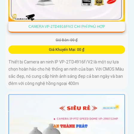
CAMERA VP-2TD4916F/V2 CHI PHÍ PHÙ HỢP
Giá Bán: 00 ₫
Giá Khuyến Mại: 00 ₫
Thiết bị Camera an ninh IP VP-2TD4916F/V2 là một sự lựa
chọn hoàn hảo cho hệ thống an ninh của bạn. Với CMOS Màu
sắc đẹp, nó cung cấp hình ảnh sáng đẹp cả ban ngày và ban
đêm với công nghệ hồng ngoại 400m