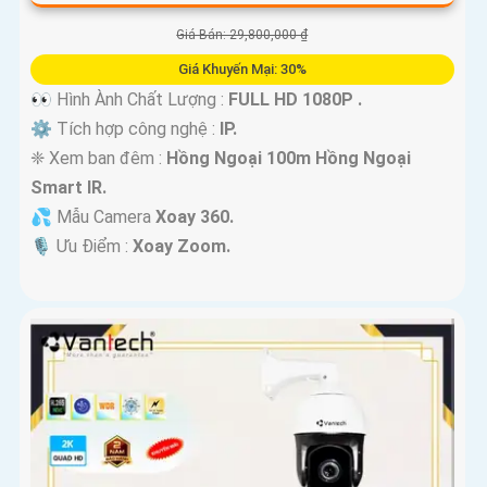
Giá Bán: 29,800,000 ₫
Giá Khuyến Mại: 30%
👀 Hình Ành Chất Lượng :
FULL HD 1080P .
⚙ Tích hợp công nghệ :
IP.
❈ Xem ban đêm :
Hồng Ngoại 100m Hồng Ngoại
Smart IR.
💦 Mẫu Camera
Xoay 360.
️🎙 Ưu Điểm :
Xoay Zoom.