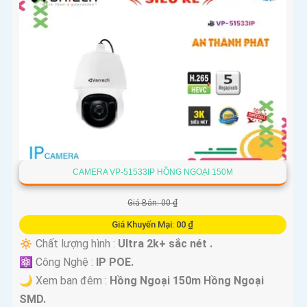
CAMERA VP-51533IP HỒNG NGOẠI 150M
Giá Bán: 00 ₫
Giá Khuyến Mại: 00 ₫
🔅 Chất lượng hình :
Ultra 2k+ sắc nét .
⚛️ Công Nghệ :
IP POE.
🌙 Xem ban đêm :
Hồng Ngoại 150m Hồng Ngoại
SMD.