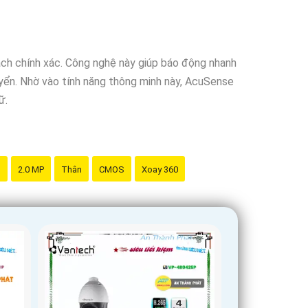
 Vantech để được hỗ trợ tốt nhất.
ch chính xác. Công nghệ này giúp báo động nhanh
uyển. Nhờ vào tính năng thông minh này, AcuSense
ữ.
g
2.0 MP
Thân
CMOS
Xoay 360