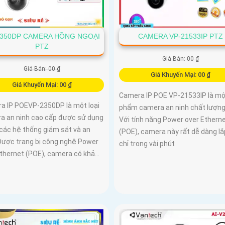
2350DP CAMERA HỒNG NGOẠI
CAMERA VP-21533IP PTZ
PTZ
Giá Bán: 00 ₫
Giá Bán: 00 ₫
Giá Khuyến Mại: 00 ₫
Giá Khuyến Mại: 00 ₫
Camera IP POE VP-21533IP là mộ
a IP POEVP-2350DP là một loại
phẩm camera an ninh chất lượng
a an ninh cao cấp được sử dụng
Với tính năng Power over Ethern
 các hệ thống giám sát và an
(POE), camera này rất dễ dàng lắ
 Được trang bị công nghệ Power
chỉ trong vài phút
thernet (POE), camera có khả...