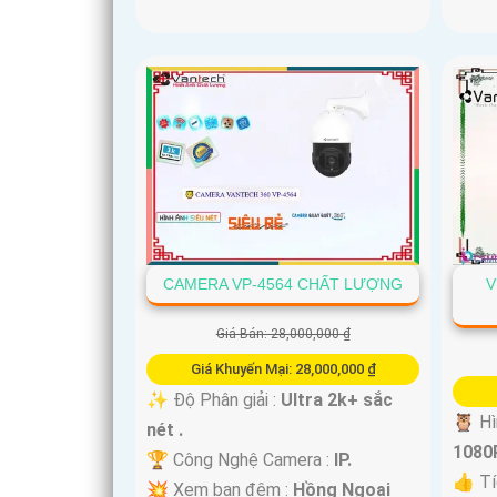
CAMERA VP-4564 CHẤT LƯỢNG
V
Giá Bán: 28,000,000 ₫
Giá Khuyến Mại: 28,000,000 ₫
✨ Độ Phân giải :
Ultra 2k+ sắc
🦉 Hì
nét .
1080P
🏆 Công Nghệ Camera :
IP.
👍 Tí
💥 Xem ban đêm :
Hồng Ngoại