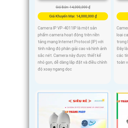
Giá Bán: 14,000,000 ₫
Giá Khuyến Mại: 14,000,000 ₫
Camera IP VP-4011IP là một sản
Camer
phẩm camera hoạt động trên nền
loại 
tảng mạng Internet Protocol (IP) với
trong 
tính năng độ phân giải cao và hình ảnh
Đây là
sắc nét. Camera này được thiết kế
các tí
nhỏ gọn, dễ dàng lắp đặt và điều chỉnh
toàn 
độ xoay ngang dọc