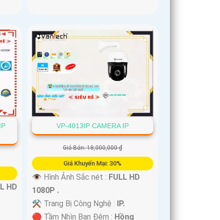
IP
VP-4013IP CAMERA IP
Giá Bán: 18,000,000 ₫
Giá Khuyến Mại: 30%
👁 Hình Ảnh Sắc nét :
FULL HD
L HD
1080P .
⚒ Trang Bị Công Nghệ :
IP.
🔴 Tầm Nhìn Ban Đêm :
Hồng