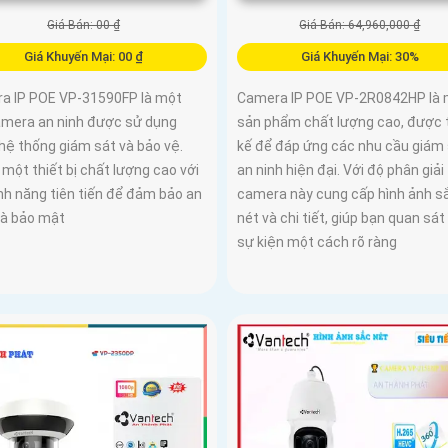
Giá Bán: 00 ₫
Giá Bán: 64,960,000 ₫
Giá Khuyến Mại: 00 ₫
Giá Khuyến Mại: 30%
a IP POE VP-31590FP là một
Camera IP POE VP-2R0842HP là 
camera an ninh được sử dụng
sản phẩm chất lượng cao, được 
hệ thống giám sát và bảo vệ.
kế để đáp ứng các nhu cầu giám
 một thiết bị chất lượng cao với
an ninh hiện đại. Với độ phân giải
nh năng tiên tiến để đảm bảo an
camera này cung cấp hình ảnh s
và bảo mật
nét và chi tiết, giúp bạn quan sát
sự kiện một cách rõ ràng