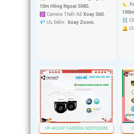
🌜 X
10m Hồng Ngoại SMD.
100m
🕉️ Camera Thiết Kế
Xoay 360.
⛓ Cấ
️💎 Ưu Điểm :
Xoay Zoom.
️🔔 Ư
VP-4011IP CAMERA SEEPDOME
C