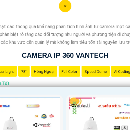
ay muốn tư vấn, hãy liên hệ với đại lý phân phối chính thức của
ật cao thông qua khả năng phân tích hình ảnh từ camera một cá
phân biệt rõ ràng các đối tượng như người và phương tiện di ch
 các khu vực cần quản lý mà không làm tiêu tốn tài nguyên lưu tr
CAMERA IP 360 VANTECH
ual Light
78°
Hồng Ngoại
Full Color
Speed Dome
AI Codin
ụ Tốt