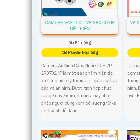
CAMERA VANTECH VP-2R0732HP
VP-
TIẾT KIỆM
Giá Bán: 00 ₫
Giá Khuyến Mại: 00 ₫
Camera An Ninh Công Nghệ POE VP-
Camer
2R0732HP là một sản phẩm hiện đại
camer
và đáng tin cậy trong việc giám sát và
trong
bảo vệ an ninh. Được tích hợp chức
ninh.
năng Xoay Zoom, camera này cho
over E
phép người dùng xem đối tượng từ xa
một cách dễ dàng