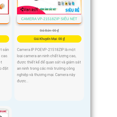
CAMERA VP-21518ZIP SIÊU NÉT
Giá Bán: 00 ₫
Giá Khuyến Mại: 00 ₫
t sản
Camera IP POEVP-21518ZIP là một
 cao.
loại camera an ninh chất lượng cao,
et
được thiết kế để quan sát và giám sát
p đặt
an ninh trong các môi trường công
nghiệp và thương mại. Camera này
được...