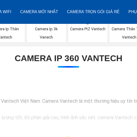
 WIFI
CAMERA MỚI NHẤT
CAMERA TRỌN GÓI GIÁ RẺ
PHỤ
ra Ip Thân
Camera Ip 3k
Camera PtZ Vantech
Camera Thân T
Vantech
Vanech
Vantech
CAMERA IP 360 VANTECH
a Vantech Việt Nam. Camera Vantech là một thương hiệu uy tín t
ượng tốt, độ phân giải cao, hình ảnh sắc nét. camera Vantech 
tech Việt Nam mang lại sự an tâm cho người dùng trong việc giám