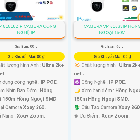
P-51518ZIP CAMERA CÔNG
CAMERA VP-51533IP HỒN
NGHỆ IP
NGOẠI 150M
Giá Bán: 00 ₫
Giá Bán: 00 ₫
Giá Khuyến Mại: 00 ₫
Giá Khuyến Mại: 00 ₫
ất lượng hình Ảnh :
Ultra 2k+
🔅 Chất lượng hình :
Ultra 2k
ét .
nét .
 dụng công nghệ :
IP POE.
⚛️ Công Nghệ :
IP POE.
ầm Nhìn Ban Đêm :
Hồng
🌙 Xem ban đêm :
Hồng Ngoạ
i 150m Hồng Ngoại SMD.
150m Hồng Ngoại SMD.
ại Camera
Xoay 360.
🐉️ Cấu Tạo Camera
Xoay 360
ả Năng :
Xoay Zoom.
️♚ Ưu Điểm :
Xoay Zoom.