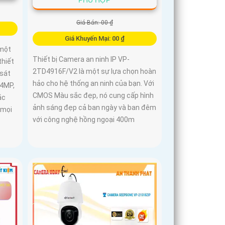
Giá Bán: 00 ₫
Giá Khuyến Mại: 00 ₫
một
Thiết bị Camera an ninh IP VP-
thiết
2TD4916F/V2 là một sự lựa chọn hoàn
 sát
hảo cho hệ thống an ninh của bạn. Với
 4MP,
CMOS Màu sắc đẹp, nó cung cấp hình
ắc
ảnh sáng đẹp cả ban ngày và ban đêm
 mọi
với công nghệ hồng ngoại 400m