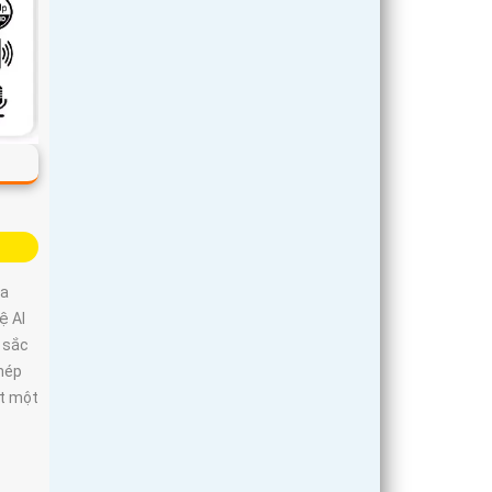
ra
ệ AI
h sắc
phép
ết một