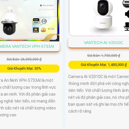
VANTECH AI-V2010C
MERA VANTECH VPH-5733AI
Giá Bán: 1,700,000 ₫
Giá Bán: 26,000,000 ₫
Giá Khuyến Mại: 1,400,000 ₫
Giá Khuyến Mại: 30%
Camera AI-V2010C là một Came
a An Ninh VPH-5733AI là một
thông minh đột phá với công ngh
bị chất lượng cao trong lĩnh vực
tiên tiến. Với chất lượng hình ản
 an ninh. Với độ phân giải cao
nét và độ phân giải cao, nó cho 
ng nghệ tiên tiến, nó mang đến
bạn quan sát và ghi lại mọi chi ti
nh sắc nét và chất lượng video
cách rõ ràng
lượng cao