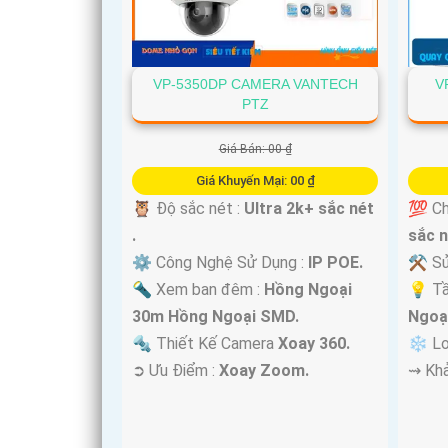
VP-5350DP CAMERA VANTECH
V
PTZ
'
Giá Bán: 00 ₫
Giá Khuyến Mại: 00 ₫
🦉 Độ sắc nét :
Ultra 2k+ sắc nét
💯 Ch
.
sắc n
⚙ Công Nghệ Sử Dụng :
IP POE.
⚒ Sử
🔦 Xem ban đêm :
Hồng Ngoại
💡 T
30m Hồng Ngoại SMD.
Ngoạ
🔩 Thiết Kế Camera
Xoay 360.
❄ Lo
️➲ Ưu Điểm :
Xoay Zoom.
️⇝ Kh