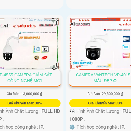
P-4555 CAMERA GIÁM SÁT
CAMERA VANTECH VP-4015
CÔNG NGHỆ MỚI
MẪU ĐẸP ✪
Giá Bán: 13,000,000 ₫
Giá Bán: 29,800,000 ₫
Giá Khuyến Mại: 30%
Giá Khuyến Mại: 30%
nh Ành Chất Lượng :
FULL HD
👀 Hình Ành Chất Lượng :
FUL
 .
1080P .
ch hợp công nghệ :
IP.
⚙ Tích hợp công nghệ :
IP.