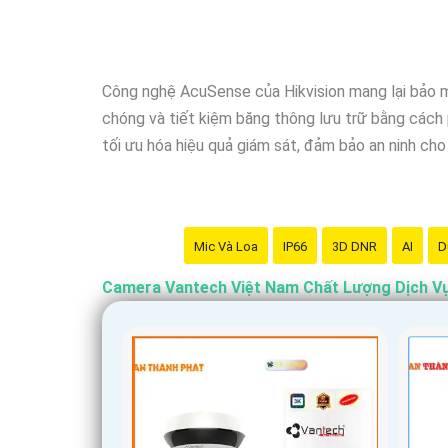
phẩm cũng được đánh giá là hợp lý, phải chăng.
Nếu bạn cần thêm thông tin chi tiết về sản phẩm h
Công nghệ AcuSense của Hikvision mang lại bảo m
chóng và tiết kiệm băng thông lưu trữ bằng cách 
tối ưu hóa hiệu quả giám sát, đảm bảo an ninh cho
Mic Và Loa
IP66
3D DNR
AI
D
Camera Vantech Việt Nam Chất Lượng Dịch V