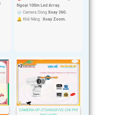
i
Ngoại 100m Led Array.
🌧️ Camera Dòng
Xoay 360.
️🔔 Khả Năng :
Xoay Zoom.
CAMERA VP-2TD4916F/V2 CHI PHÍ
PHÙ HỢP