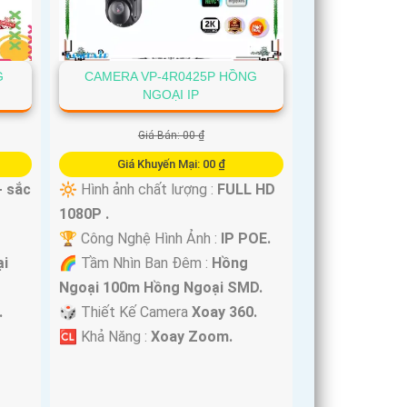
G
CAMERA VP-4R0425P HỒNG
NGOẠI IP
Giá Bán: 00 ₫
Giá Khuyến Mại: 00 ₫
+ sắc
🔆 Hình ảnh chất lượng :
FULL HD
1080P .
🏆 Công Nghệ Hình Ảnh :
IP POE.
i
🌈 Tầm Nhìn Ban Đêm :
Hồng
Ngoại 100m Hồng Ngoại SMD.
.
🎲 Thiết Kế Camera
Xoay 360.
️🆑 Khả Năng :
Xoay Zoom.