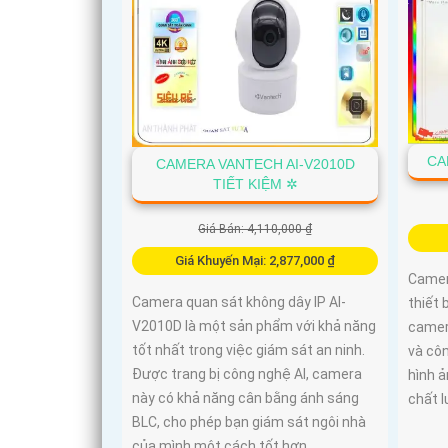
CA
CAMERA VANTECH AI-V2010D
TIẾT KIỆM ✲
Giá Bán: 4,110,000 ₫
Giá Khuyến Mại: 2,877,000 ₫
Camer
Camera quan sát không dây IP AI-
thiết 
V2010D là một sản phẩm với khả năng
camera
tốt nhất trong việc giám sát an ninh.
và cô
Được trang bị công nghệ AI, camera
hình ả
này có khả năng cân bằng ánh sáng
chất 
BLC, cho phép bạn giám sát ngôi nhà
của mình một cách tốt hơn