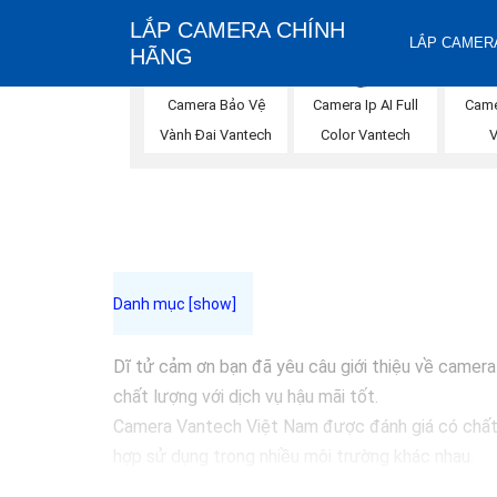
LẮP CAMERA CHÍNH
LẮP CAMERA
HÃNG
Camera Bảo Vệ
Camera Ip AI Full
Came
Vành Đai Vantech
Color Vantech
Dĩ tử cảm ơn bạn đã yêu câu giới thiệu về camer
chất lượng với dịch vụ hậu mãi tốt.
Camera Vantech Việt Nam được đánh giá có chất l
hợp sử dụng trong nhiều môi trường khác nhau.
Với cam kết về chất lượng và dịch vụ, camera Van