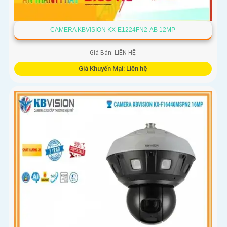
CAMERA KBVISION KX-E1224FN2-AB 12MP
Giá Bán: LIÊN HỆ
Giá Khuyến Mại: Liên hệ
Camera giám sát KX-E1224FN2-AB sử dụng công nghệ
Starlight tiên tiến, có khả năng giám sát tốt trong môi
trường thiếu ánh sáng. Với độ phân giải HD IP, sản phẩm này
mang lại hình ảnh chất lượng cao, rõ nét