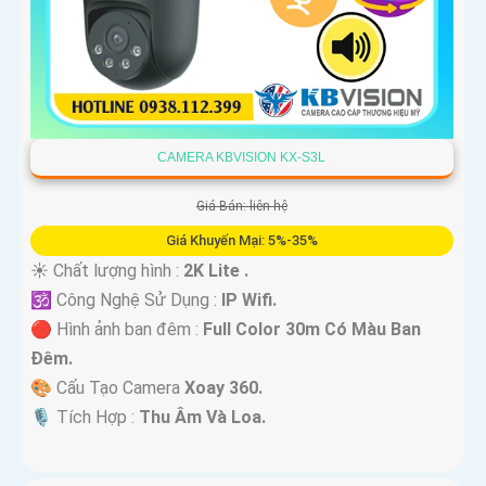
CAMERA KBVISION KX-S3L
Giá Bán: liên hệ
Giá Khuyến Mại: 5%-35%
☀️ Chất lượng hình :
2K Lite .
🕉️ Công Nghệ Sử Dụng :
IP Wifi.
🔴 Hình ảnh ban đêm :
Full Color 30m Có Màu Ban
Ðêm.
🎨 Cấu Tạo Camera
Xoay 360.
️🎙 Tích Hợp :
Thu Âm Và Loa.