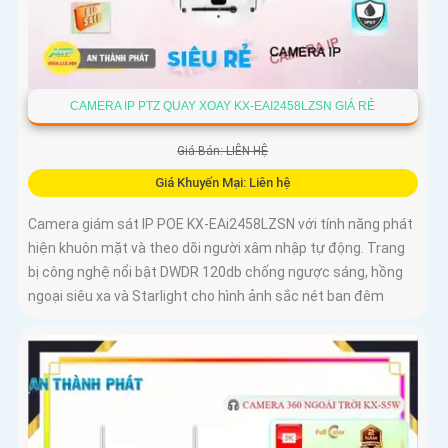
CAMERA IP PTZ QUAY XOAY KX-EAI2458LZSN GIÁ RẺ
Giá Bán: LIÊN HỆ
Giá Khuyến Mại: Liên hệ
Camera giám sát IP POE KX-EAi2458LZSN với tính năng phát
hiện khuôn mặt và theo dõi người xâm nhập tự động. Trang
bị công nghệ nổi bật DWDR 120db chống ngược sáng, hồng
ngoại siêu xa và Starlight cho hình ảnh sắc nét ban đêm