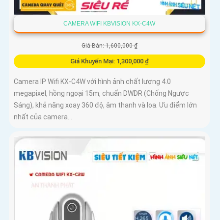
CAMERA WIFI KBVISION KX-C4W
Giá Bán: 1,600,000 ₫
Giá Khuyến Mại: 1,300,000 ₫
Camera IP Wifi KX-C4W với hình ảnh chất lượng 4.0
megapixel, hồng ngoại 15m, chuẩn DWDR (Chống Ngược
Sáng), khả năng xoay 360 độ, âm thanh và loa. Ưu điểm lớn
nhất của camera...