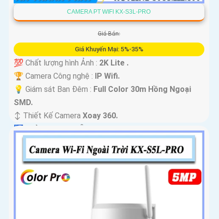
CAMERA PT WIFI KX-S3L-PRO
Giá Bán:
Giá Khuyến Mại: 5%-35%
💯 Chất lượng hình Ảnh :
2K Lite .
🏆 Camera Công nghệ :
IP Wifi.
💡 Giám sát Ban Đêm :
Full Color 30m Hồng Ngoại
SMD.
↕️ Thiết Kế Camera
Xoay 360.
️🛃 Khả Năng :
Thu Âm.