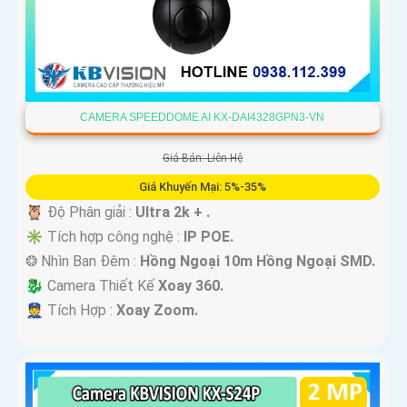
CAMERA SPEEDDOME AI KX-DAI4328GPN3-VN
Giá Bán: Liên Hệ
Giá Khuyến Mại: 5%-35%
🦉 Độ Phân giải :
Ultra 2k + .
✳️ Tích hợp công nghệ :
IP POE.
❂ Nhìn Ban Đêm :
Hồng Ngoại 10m Hồng Ngoại SMD.
🐉️ Camera Thiết Kế
Xoay 360.
️👮 Tích Hợp :
Xoay Zoom.