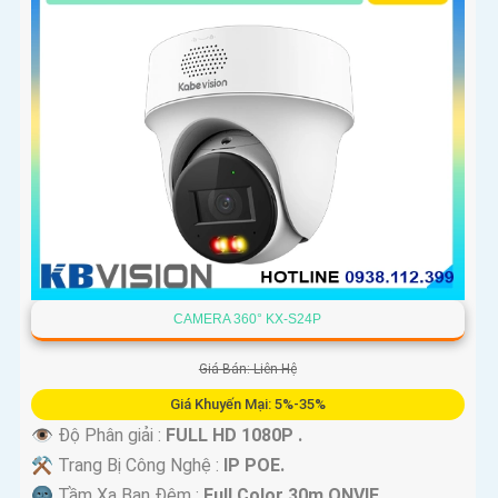
CAMERA 360° KX-S24P
Giá Bán: Liên Hệ
Giá Khuyến Mại: 5%-35%
👁 Độ Phân giải :
FULL HD 1080P .
⚒ Trang Bị Công Nghệ :
IP POE.
🌚 Tầm Xa Ban Đêm :
Full Color 30m ONVIF.