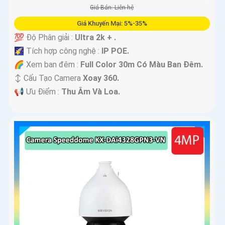
Giá Bán: Liên hệ
Giá Khuyến Mại: 5%-35%
💯 Độ Phân giải :
Ultra 2k + .
🌠 Tích hợp công nghệ :
IP POE.
🌈 Xem ban đêm :
Full Color 30m Có Màu Ban Ðêm.
↕️ Cấu Tạo Camera
Xoay 360.
️📢 Ưu Điểm :
Thu Âm Và Loa.