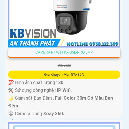
CAMERA PT WIFI KX-S5L-PRO 5MP
Giá Bán:
Giá Khuyến Mại: 5%-35%
💯 Hình ảnh chất lượng :
3k .
⚒ Sử dụng công nghệ :
IP Wifi.
🌛 Giám sát Ban Đêm :
Full Color 30m Có Màu Ban
Ðêm.
🕸️ Camera Dòng
Xoay 360.
️📢 Đặt Điểm :
Thu Âm Và Loa.