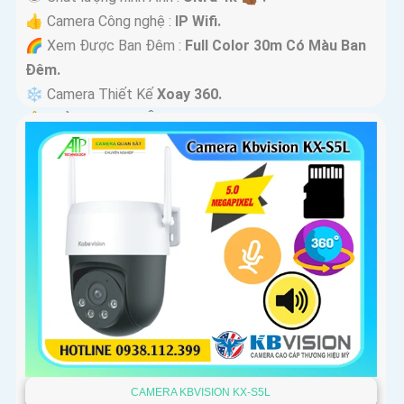
👍 Camera Công nghệ :
IP Wifi.
🌈 Xem Được Ban Đêm :
Full Color 30m Có Màu Ban
Ðêm.
❄ Camera Thiết Kế
Xoay 360.
️🔔 Khả Năng :
Thu Âm Và Loa.
CAMERA KBVISION KX-S5L