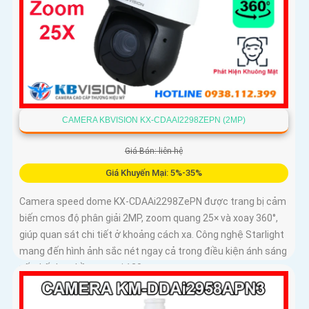
CAMERA KBVISION KX-CDAAI2298ZEPN (2MP)
Giá Bán: liên hệ
Giá Khuyến Mại: 5%-35%
Camera speed dome KX-CDAAi2298ZePN được trang bị cảm
biến cmos độ phân giải 2MP, zoom quang 25× và xoay 360°,
giúp quan sát chi tiết ở khoảng cách xa. Công nghệ Starlight
mang đến hình ảnh sắc nét ngay cả trong điều kiện ánh sáng
yếu, kết hợp hồng ngoại 120m