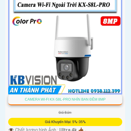
CAMERA WI-FI KX-S8L-PRO NHÌN BAN ĐÊM 8MP
Giá Bán:
Giá Khuyến Mại: 5%-35%
👁 Chất lượng hình Ảnh :
Ultra 4k 👍🏾 .