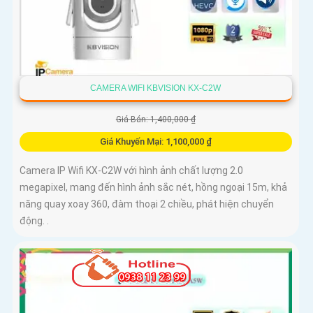
CAMERA WIFI KBVISION KX-C2W
Giá Bán: 1,400,000 ₫
Giá Khuyến Mại: 1,100,000 ₫
Camera IP Wifi KX-C2W với hình ảnh chất lượng 2.0
megapixel, mang đến hình ảnh sắc nét, hồng ngoại 15m, khả
năng quay xoay 360, đàm thoại 2 chiều, phát hiện chuyển
động. .