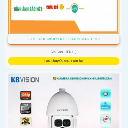
CAMERA KBVISION KX-F16440MSPN2 16MP
Giá Bán: LIÊN HỆ
Giá Khuyến Mại: Liên hệ
Camera Speed Dome Kbvision IP KX-F16440MSPN2 sử dụng
cảm biến Sony STARVIS CMOS, xử lý mạnh mẽ, chức năng
PTZ đa điểm, hồng ngoại 400m, lưu trữ dữ liệu chip hình ảnh.
Hỗ trợ chất lượng hình ảnh sắc nét, tiết kiệm băng thông,
tích hợp công nghệ H