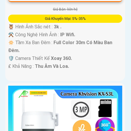
Giá Bán: liên hệ
Giá Khuyến Mại: 5%-35%
🦉 Hình Ảnh Sắc nét :
3k .
⚒ Công Nghệ Hình Ảnh :
IP Wifi.
🔅 Tầm Xa Ban Đêm :
Full Color 30m Có Màu Ban
Ðêm.
🛡 Camera Thiết Kế
Xoay 360.
️₤ Khả Năng :
Thu Âm Và Loa.