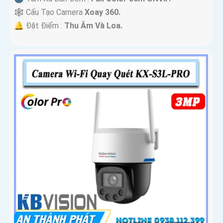
🕸️ Cấu Tạo Camera
Xoay 360.
️🔔 Đặt Điểm :
Thu Âm Và Loa.