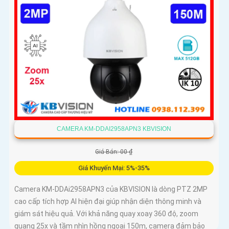
CAMERA KM-DDAI2958APN3 KBVISION
Giá Bán: 00 ₫
Giá Khuyến Mại: 5%-35%
Camera KM-DDAi2958APN3 của KBVISION là dòng PTZ 2MP
cao cấp tích hợp AI hiện đại giúp nhận diện thông minh và
giám sát hiệu quả. Với khả năng quay xoay 360 độ, zoom
quang 25x và tầm nhìn hồng ngoại 150m, camera đảm bảo