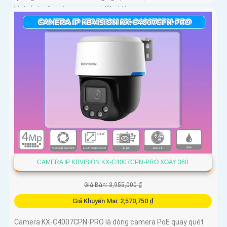
hình ảnh sắc nét trong mọi điều kiện
CAMERA IP KBVISION KX-C4007CPN-PRO XOAY 360
Giá Bán: 3,955,000 ₫
Giá Khuyến Mại: 2,570,750 ₫
Camera KX-C4007CPN-PRO là dòng camera PoE quay quét