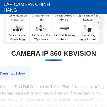
LẮP CAMERA CHÍNH
HÃNG
Camera Kbvision
Camera Kbvision
Camera Có DWDR
Lắp Camera Wifi 2k
Chống Trộm
2K
Kbvision
Kbvision
Đầu Ghi HD Analog
Camera Bám Sát
Lắp Camera Wifi
Camera Hồng
Kbvision
Chuyển Động
2Mp Kbvision
Ngoại Kbvision
Kbvision
CAMERA IP 360 KBVISION
Camera IP AI Full Color tại An Thành Phát là lựa chọn lý tưởng
cho việc giám sát an ninh hiệu quả với hình ảnh sắc nét và màu
sắc rõ ràng. Với giá cả phải chăng, sản phẩm này mang đến cho
bạn trải nghiệm chất lượng hình ảnh tuyệt vời mà không cần phải