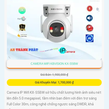
CAMERA WIFI KBVISION KX-S5BW
Giá Bán: 1,900,000 ₫
Giá Khuyến Mại: 1,700,000 ₫
Camera IP Wifi KX-S5BW sở hữu chất lượng hình ảnh siêu nét
lên đến 5.0 megapixel, tầm nhìn ban đêm với đèn trợ sáng
Full Color 30m, công nghệ chống ngược sáng DWDR, khả