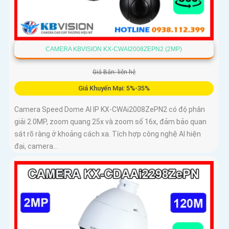
CAMERA KBVISION KX-CWAI2008ZEPN2 (2MP)
Giá Bán: liên hệ
Giá Khuyến Mại: 5%-35%
Camera Speed Dome AI IP KX-CWAi2008ZePN2 có độ phân
giải 2.0MP, zoom quang 25x và zoom số 16x, đảm bảo quan
sát rõ ràng ở khoảng cách xa. Tích hợp công nghệ AI hiện
đại, camera...