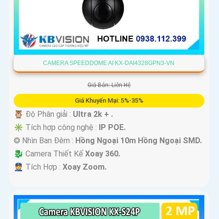
CAMERA SPEEDDOME AI KX-DAI4328GPN3-VN
Giá Bán: Liên Hệ
Giá Khuyến Mại: 5%-35%
🦉 Độ Phân giải :
Ultra 2k + .
✳️ Tích hợp công nghệ :
IP POE.
❂ Nhìn Ban Đêm :
Hồng Ngoại 10m Hồng Ngoại SMD.
🐉️ Camera Thiết Kế
Xoay 360.
️👮 Tích Hợp :
Xoay Zoom.