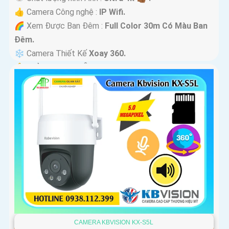
👍 Camera Công nghệ :
IP Wifi.
🌈 Xem Được Ban Đêm :
Full Color 30m Có Màu Ban
Ðêm.
❄ Camera Thiết Kế
Xoay 360.
️🔔 Khả Năng :
Thu Âm Và Loa.
CAMERA KBVISION KX-S5L