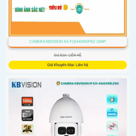
CAMERA KBVISION KX-F16440MSPN2 16MP
Giá Bán: LIÊN HỆ
Giá Khuyến Mại: Liên hệ
Camera Speed Dome Kbvision IP KX-F16440MSPN2 sử dụng
cảm biến Sony STARVIS CMOS, xử lý mạnh mẽ, chức năng
PTZ đa điểm, hồng ngoại 400m, lưu trữ dữ liệu chip hình ảnh.
Hỗ trợ chất lượng hình ảnh sắc nét, tiết kiệm băng thông,
tích hợp công nghệ H