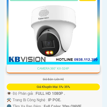
CAMERA 360° KX-S24P
Giá Bán: Liên Hệ
Giá Khuyến Mại: 5%-35%
👁 Độ Phân giải :
FULL HD 1080P .
⚒ Trang Bị Công Nghệ :
IP POE.
🌚 Tầm Xa Ban Đêm :
Full Color 30m ONVIF.