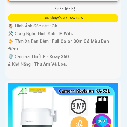
Giá Bán: liên hệ
Giá Khuyến Mại: 5%-35%
🦉 Hình Ảnh Sắc nét :
3k .
⚒ Công Nghệ Hình Ảnh :
IP Wifi.
🔅 Tầm Xa Ban Đêm :
Full Color 30m Có Màu Ban
Ðêm.
🛡 Camera Thiết Kế
Xoay 360.
️₤ Khả Năng :
Thu Âm Và Loa.