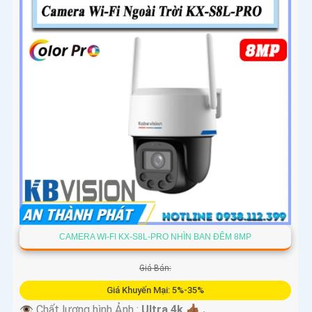
CAMERA WI-FI KX-S8L-PRO NHÌN BAN ĐÊM 8MP
Giá Bán:
Giá Khuyến Mại: 5%-35%
👁 Chất lượng hình Ảnh :
Ultra 4k 👍🏾 .