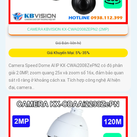
CAMERA KBVISION KX-CWAI2008ZEPN2 (2MP)
Giá Bán: liên hệ
Giá Khuyến Mại: 5%-35%
Camera Speed Dome AI IP KX-CWAi2008ZePN2 có độ phân
giải 2.0MP, zoom quang 25x và zoom số 16x, đảm bảo quan
sát rõ ràng ở khoảng cách xa. Tích hợp công nghệ AI hiện
đại, camera...