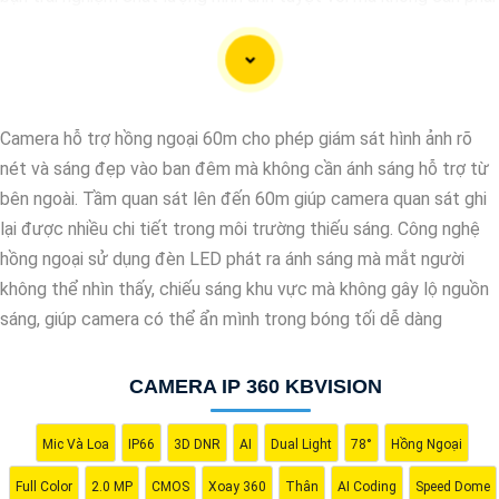
bỏ ra số tiền lớn. Được tích hợp công nghệ trí tuệ nhân tạo (AI),
camera này giúp nhận diện chính xác các chi tiết trong hình ảnh
mà không cần ánh sáng hồng ngoại, giúp tiết kiệm năng lượng và
có độ nhạy cao. Hãy trải nghiệm ngay để tận hưởng sự tiện lợi
Camera hỗ trợ hồng ngoại 60m cho phép giám sát hình ảnh rõ
và an toàn.
nét và sáng đẹp vào ban đêm mà không cần ánh sáng hỗ trợ từ
bên ngoài. Tầm quan sát lên đến 60m giúp camera quan sát ghi
lại được nhiều chi tiết trong môi trường thiếu sáng. Công nghệ
hồng ngoại sử dụng đèn LED phát ra ánh sáng mà mắt người
không thể nhìn thấy, chiếu sáng khu vực mà không gây lộ nguồn
sáng, giúp camera có thể ẩn mình trong bóng tối dễ dàng
CAMERA IP 360 KBVISION
Mic Và Loa
IP66
3D DNR
AI
Dual Light
78°
Hồng Ngoại
'
Full Color
2.0 MP
CMOS
Xoay 360
Thân
AI Coding
Speed Dome