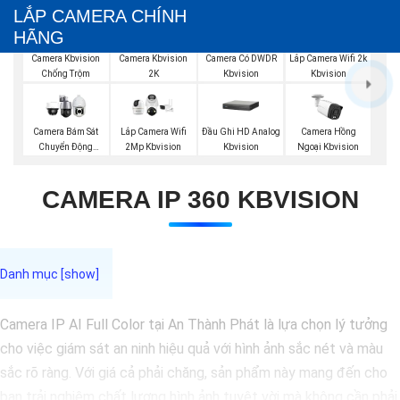
LẮP CAMERA CHÍNH
HÃNG
Camera Kbvision
Camera Kbvision
Camera Có DWDR
Lắp Camera Wifi 2k
Chống Trộm
2K
Kbvision
Kbvision
Đầu Ghi HD Analog
Camera Bám Sát
Lắp Camera Wifi
Camera Hồng
Kbvision
Chuyển Động
2Mp Kbvision
Ngoại Kbvision
Kbvision
CAMERA IP 360 KBVISION
Camera IP AI Full Color tại An Thành Phát là lựa chọn lý tưởng
cho việc giám sát an ninh hiệu quả với hình ảnh sắc nét và màu
sắc rõ ràng. Với giá cả phải chăng, sản phẩm này mang đến cho
bạn trải nghiệm chất lượng hình ảnh tuyệt vời mà không cần phải