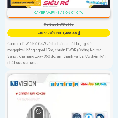
CAMERA WIFI KBVISION KX-C4W
Giá Bán: 1,600,000 ₫
Giá Khuyến Mại: 1,300,000 ₫
Camera IP Wifi KX-C4W với hình ảnh chất lượng 4.0
megapixel, hồng ngoại 15m, chuẩn DWDR (Chống Ngược
Sáng), khả năng xoay 360 độ, âm thanh và loa. Ưu điểm lớn
nhất của camera...