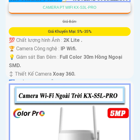
CAMERA PT WIFI KX-S3L-PRO
Giá Bán:
Giá Khuyến Mại: 5%-35%
💯 Chất lượng hình Ảnh :
2K Lite .
🏆 Camera Công nghệ :
IP Wifi.
💡 Giám sát Ban Đêm :
Full Color 30m Hồng Ngoại
SMD.
↕️ Thiết Kế Camera
Xoay 360.
️🛃 Khả Năng :
Thu Âm.