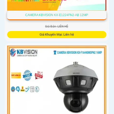
CAMERA KBVISION KX-E1224FN2-AB 12MP
Giá Bán: LIÊN HỆ
Giá Khuyến Mại: Liên hệ
Camera giám sát KX-E1224FN2-AB sử dụng công nghệ
Starlight tiên tiến, có khả năng giám sát tốt trong môi
trường thiếu ánh sáng. Với độ phân giải HD IP, sản phẩm này
mang lại hình ảnh chất lượng cao, rõ nét