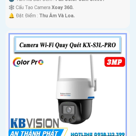
🕸️ Cấu Tạo Camera
Xoay 360.
️🔔 Đặt Điểm :
Thu Âm Và Loa.