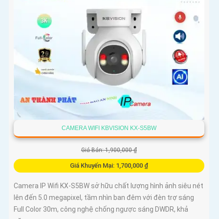
CAMERA WIFI KBVISION KX-S5BW
Giá Bán: 1,900,000 ₫
Giá Khuyến Mại: 1,700,000 ₫
Camera IP Wifi KX-S5BW sở hữu chất lượng hình ảnh siêu nét
lên đến 5.0 megapixel, tầm nhìn ban đêm với đèn trợ sáng
Full Color 30m, công nghệ chống ngược sáng DWDR, khả