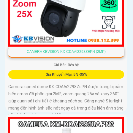
CAMERA KBVISION KX-CDAAI2298ZEPN (2MP)
Giá Bán: liên hệ
Giá Khuyến Mại: 5%-35%
Camera speed dome KX-CDAAi2298ZePN được trang bị cảm
biến cmos độ phân giải 2MP, zoom quang 25× và xoay 360°,
giúp quan sát chi tiết ở khoảng cách xa. Công nghệ Starlight
mang đến hình ảnh sắc nét ngay cả trong điều kiện ánh sáng
yếu, kết hợp hồng ngoại 120m