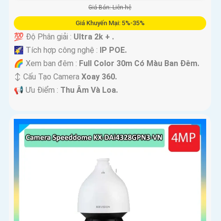
Giá Bán: Liên hệ
Giá Khuyến Mại: 5%-35%
💯 Độ Phân giải :
Ultra 2k + .
🌠 Tích hợp công nghệ :
IP POE.
🌈 Xem ban đêm :
Full Color 30m Có Màu Ban Ðêm.
↕️ Cấu Tạo Camera
Xoay 360.
️📢 Ưu Điểm :
Thu Âm Và Loa.