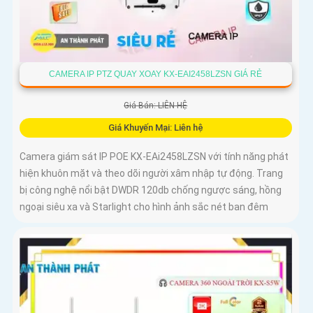
CAMERA IP PTZ QUAY XOAY KX-EAI2458LZSN GIÁ RẺ
Giá Bán: LIÊN HỆ
Giá Khuyến Mại: Liên hệ
Camera giám sát IP POE KX-EAi2458LZSN với tính năng phát
hiện khuôn mặt và theo dõi người xâm nhập tự động. Trang
bị công nghệ nổi bật DWDR 120db chống ngược sáng, hồng
ngoại siêu xa và Starlight cho hình ảnh sắc nét ban đêm