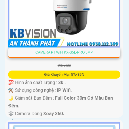
CAMERA PT WIFI KX-S5L-PRO 5MP
Giá Bán:
Giá Khuyến Mại: 5%-35%
💯 Hình ảnh chất lượng :
3k .
⚒ Sử dụng công nghệ :
IP Wifi.
🌛 Giám sát Ban Đêm :
Full Color 30m Có Màu Ban
Ðêm.
🕸️ Camera Dòng
Xoay 360.
️📢 Đặt Điểm :
Thu Âm Và Loa.