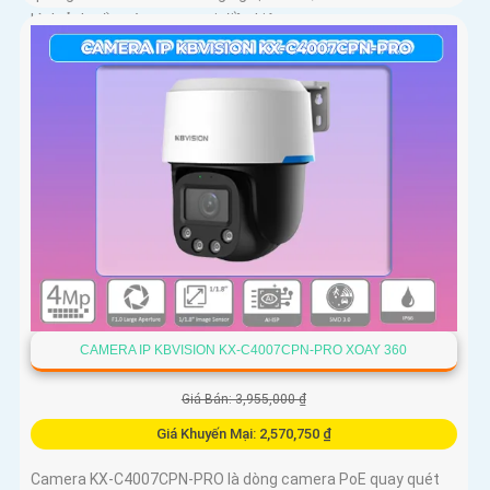
hình ảnh sắc nét trong mọi điều kiện
CAMERA IP KBVISION KX-C4007CPN-PRO XOAY 360
Giá Bán: 3,955,000 ₫
Giá Khuyến Mại: 2,570,750 ₫
Camera KX-C4007CPN-PRO là dòng camera PoE quay quét