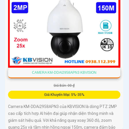
CAMERA KM-DDAI2958APN3 KBVISION
Giá Bán: 00 ₫
Giá Khuyến Mại: 5%-35%
Camera KM-DDAi2958APN3 của KBVISION là dòng PTZ 2MP
cao cấp tích hợp AI hiện đại giúp nhận diện thông minh và
giám sát hiệu quả. Với khả năng quay xoay 360 độ, zoom
quang 25x và tầm nhìn hồng ngoại 150m, camera đảm bảo