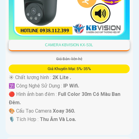
CAMERA KBVISION KX-S3L
Giá Bán: liên hệ
Giá Khuyến Mại: 5%-35%
☀️ Chất lượng hình :
2K Lite .
🕉️ Công Nghệ Sử Dụng :
IP Wifi.
🔴 Hình ảnh ban đêm :
Full Color 30m Có Màu Ban
Ðêm.
🎨 Cấu Tạo Camera
Xoay 360.
️🎙 Tích Hợp :
Thu Âm Và Loa.