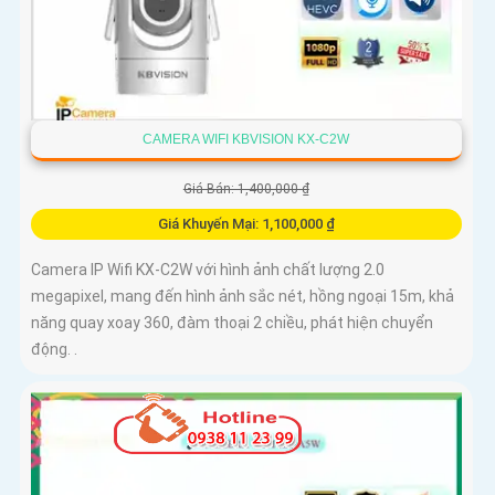
CAMERA WIFI KBVISION KX-C2W
Giá Bán: 1,400,000 ₫
Giá Khuyến Mại: 1,100,000 ₫
Camera IP Wifi KX-C2W với hình ảnh chất lượng 2.0
megapixel, mang đến hình ảnh sắc nét, hồng ngoại 15m, khả
năng quay xoay 360, đàm thoại 2 chiều, phát hiện chuyển
động. .