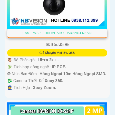
CAMERA SPEEDDOME AI KX-DAI4328GPN3-VN
Giá Bán: Liên Hệ
Giá Khuyến Mại: 5%-35%
🦉 Độ Phân giải :
Ultra 2k + .
✳️ Tích hợp công nghệ :
IP POE.
❂ Nhìn Ban Đêm :
Hồng Ngoại 10m Hồng Ngoại SMD.
🐉️ Camera Thiết Kế
Xoay 360.
️👮 Tích Hợp :
Xoay Zoom.