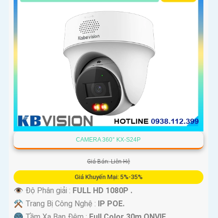
CAMERA 360° KX-S24P
Giá Bán: Liên Hệ
Giá Khuyến Mại: 5%-35%
👁 Độ Phân giải :
FULL HD 1080P .
⚒ Trang Bị Công Nghệ :
IP POE.
🌚 Tầm Xa Ban Đêm :
Full Color 30m ONVIF.