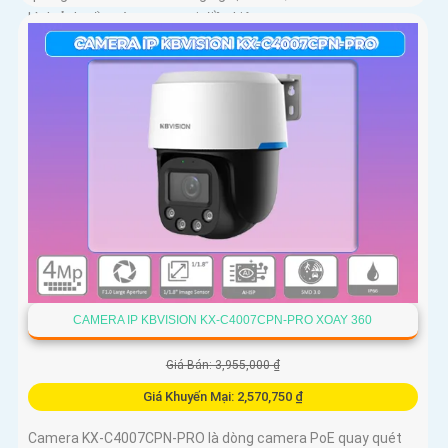
hình ảnh sắc nét trong mọi điều kiện
CAMERA IP KBVISION KX-C4007CPN-PRO XOAY 360
Giá Bán: 3,955,000 ₫
Giá Khuyến Mại: 2,570,750 ₫
Camera KX-C4007CPN-PRO là dòng camera PoE quay quét