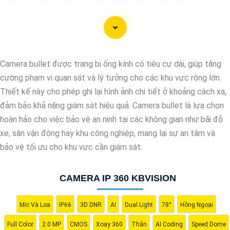
thống giám sát của bạn? Hãy đến với Camera Kbvision - thương
hiệu uy tín với chiết khấu cao. Với công nghệ hàng đầu, Camera
Kbvision mang đến cho bạn hình ảnh chất lượng cao, rõ nét và
độ tin cậy cao. Đừng để bất kỳ sự cố nào xảy ra mà không có
Camera bullet được trang bị ống kính có tiêu cự dài, giúp tăng
sự giám sát chuyên nghiệp. Hãy đầu tư vào Camera Kbvision và
cường phạm vi quan sát và lý tưởng cho các khu vực rộng lớn.
yên tâm bảo vệ gia đình và tài sản của bạn ngay hôm nay!"
Thiết kế này cho phép ghi lại hình ảnh chi tiết ở khoảng cách xa,
Bạn có thể điều chỉnh và thêm vào nội dung trên để phù hợp với
đảm bảo khả năng giám sát hiệu quả. Camera bullet là lựa chọn
nhu cầu cụ thể của bạn. Chúc bạn thành công!
hoàn hảo cho việc bảo vệ an ninh tại các không gian như bãi đỗ
xe, sân vận động hay khu công nghiệp, mang lại sự an tâm và
bảo vệ tối ưu cho khu vực cần giám sát.
CAMERA IP 360 KBVISION
Mic Và Loa
IP66
3D DNR
AI
Dual Light
78°
Hồng Ngoại
Full Color
2.0 MP
CMOS
Xoay 360
Thân
AI Coding
Speed Dome