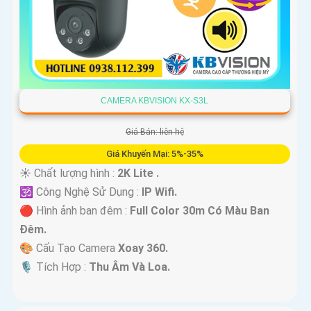
CAMERA KBVISION KX-S3L
Giá Bán: liên hệ
Giá Khuyến Mại: 5%-35%
☀️ Chất lượng hình :
2K Lite .
🕉️ Công Nghệ Sử Dụng :
IP Wifi.
🔴 Hình ảnh ban đêm :
Full Color 30m Có Màu Ban
Ðêm.
🎨 Cấu Tạo Camera
Xoay 360.
️🎙 Tích Hợp :
Thu Âm Và Loa.