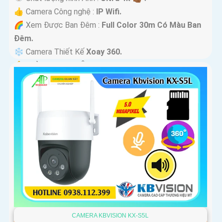
👍 Camera Công nghệ :
IP Wifi.
🌈 Xem Được Ban Đêm :
Full Color 30m Có Màu Ban
Ðêm.
❄ Camera Thiết Kế
Xoay 360.
️🔔 Khả Năng :
Thu Âm Và Loa.
CAMERA KBVISION KX-S5L