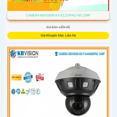
CAMERA KBVISION KX-E1224FN2-AB 12MP
Giá Bán: LIÊN HỆ
Giá Khuyến Mại: Liên hệ
Camera giám sát KX-E1224FN2-AB sử dụng công nghệ
Starlight tiên tiến, có khả năng giám sát tốt trong môi
trường thiếu ánh sáng. Với độ phân giải HD IP, sản phẩm này
mang lại hình ảnh chất lượng cao, rõ nét