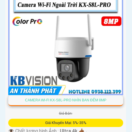
CAMERA WI-FI KX-S8L-PRO NHÌN BAN ĐÊM 8MP
Giá Bán:
Giá Khuyến Mại: 5%-35%
👁 Chất lượng hình Ảnh :
Ultra 4k 👍🏾 .