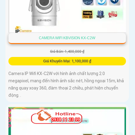
CAMERA WIFI KBVISION KX-C2W
Giá Bán: 1,400,000 ₫
Giá Khuyến Mại: 1,100,000 ₫
Camera IP Wifi KX-C2W với hình ảnh chất lượng 2.0
megapixel, mang đến hình ảnh sắc nét, hồng ngoại 15m, khả
năng quay xoay 360, đàm thoại 2 chiều, phát hiện chuyển
động. .