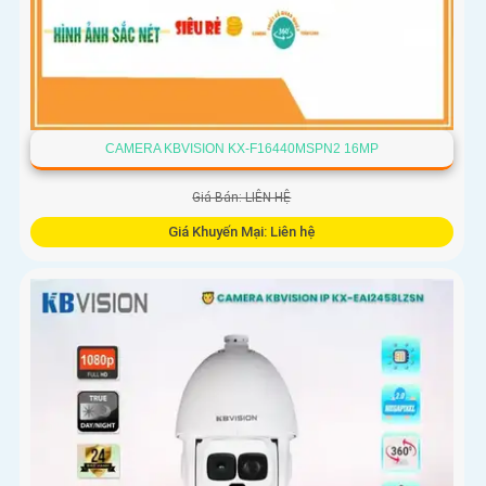
CAMERA KBVISION KX-F16440MSPN2 16MP
Giá Bán: LIÊN HỆ
Giá Khuyến Mại: Liên hệ
Camera Speed Dome Kbvision IP KX-F16440MSPN2 sử dụng
cảm biến Sony STARVIS CMOS, xử lý mạnh mẽ, chức năng
PTZ đa điểm, hồng ngoại 400m, lưu trữ dữ liệu chip hình ảnh.
Hỗ trợ chất lượng hình ảnh sắc nét, tiết kiệm băng thông,
tích hợp công nghệ H