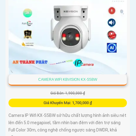
CAMERA WIFI KBVISION KX-S5BW
Giá Bán: 1,900,000 ₫
Giá Khuyến Mại: 1,700,000 ₫
Camera IP Wifi KX-S5BW sở hữu chất lượng hình ảnh siêu nét
lên đến 5.0 megapixel, tầm nhìn ban đêm với đèn trợ sáng
Full Color 30m, công nghệ chống ngược sáng DWDR, khả