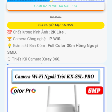
CAMERA PT WIFI KX-S3L-PRO
Giá Bán:
Giá Khuyến Mại: 5%-35%
💯 Chất lượng hình Ảnh :
2K Lite .
🏆 Camera Công nghệ :
IP Wifi.
💡 Giám sát Ban Đêm :
Full Color 30m Hồng Ngoại
SMD.
↕️ Thiết Kế Camera
Xoay 360.
️🛃 Khả Năng :
Thu Âm.