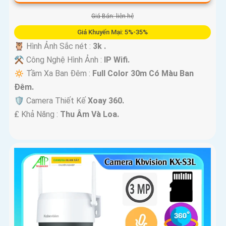
Giá Bán: liên hệ
Giá Khuyến Mại: 5%-35%
🦉 Hình Ảnh Sắc nét :
3k .
⚒ Công Nghệ Hình Ảnh :
IP Wifi.
🔅 Tầm Xa Ban Đêm :
Full Color 30m Có Màu Ban
Ðêm.
🛡 Camera Thiết Kế
Xoay 360.
️₤ Khả Năng :
Thu Âm Và Loa.