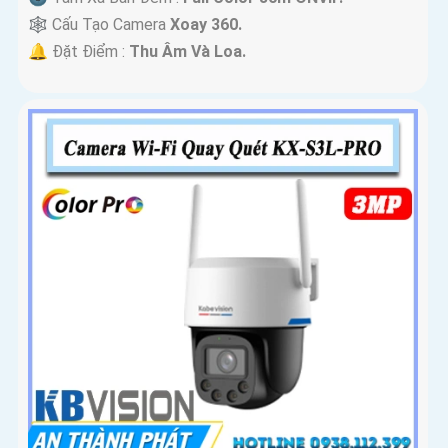
🕸️ Cấu Tạo Camera
Xoay 360.
️🔔 Đặt Điểm :
Thu Âm Và Loa.