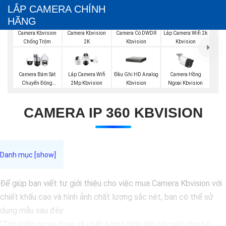
LẮP CAMERA CHÍNH
HÃNG
Camera Kbvision
Camera Kbvision
Camera Có DWDR
Lắp Camera Wifi 2k
Chống Trộm
2K
Kbvision
Kbvision
Đầu Ghi HD Analog
Camera Bám Sát
Lắp Camera Wifi
Camera Hồng
Kbvision
Chuyển Động
2Mp Kbvision
Ngoại Kbvision
Kbvision
CAMERA IP 360 KBVISION
Để giúp bạn viết tư giới thiệu cho việc mua Camera Kbvision với
chiết khấu cao và hình ảnh chất lượng sắc nét, bạn có thể sử
dụng mẫu sau đây:
"Tìm kiếm sự an toàn và chất lượng hình ảnh sắc nét cho hệ