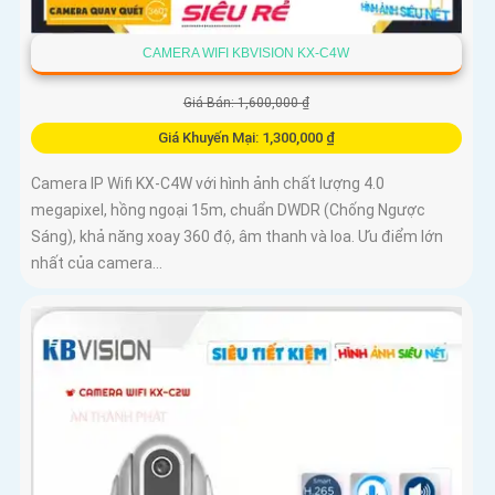
CAMERA WIFI KBVISION KX-C4W
Giá Bán: 1,600,000 ₫
Giá Khuyến Mại: 1,300,000 ₫
Camera IP Wifi KX-C4W với hình ảnh chất lượng 4.0
megapixel, hồng ngoại 15m, chuẩn DWDR (Chống Ngược
Sáng), khả năng xoay 360 độ, âm thanh và loa. Ưu điểm lớn
nhất của camera...