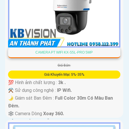
CAMERA PT WIFI KX-S5L-PRO 5MP
Giá Bán:
Giá Khuyến Mại: 5%-35%
💯 Hình ảnh chất lượng :
3k .
⚒ Sử dụng công nghệ :
IP Wifi.
🌛 Giám sát Ban Đêm :
Full Color 30m Có Màu Ban
Ðêm.
🕸️ Camera Dòng
Xoay 360.
️📢 Đặt Điểm :
Thu Âm Và Loa.