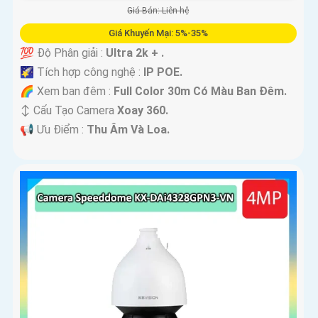
Giá Bán: Liên hệ
Giá Khuyến Mại: 5%-35%
💯 Độ Phân giải :
Ultra 2k + .
🌠 Tích hợp công nghệ :
IP POE.
🌈 Xem ban đêm :
Full Color 30m Có Màu Ban Ðêm.
↕️ Cấu Tạo Camera
Xoay 360.
️📢 Ưu Điểm :
Thu Âm Và Loa.