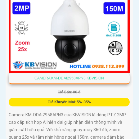
CAMERA KM-DDAI2958APN3 KBVISION
Giá Bán: 00 ₫
Giá Khuyến Mại: 5%-35%
Camera KM-DDAi2958APN3 của KBVISION là dòng PTZ 2MP
cao cấp tích hợp AI hiện đại giúp nhận diện thông minh và
giám sát hiệu quả. Với khả năng quay xoay 360 độ, zoom
quang 25x và tầm nhìn hồng ngoại 150m, camera đảm bảo