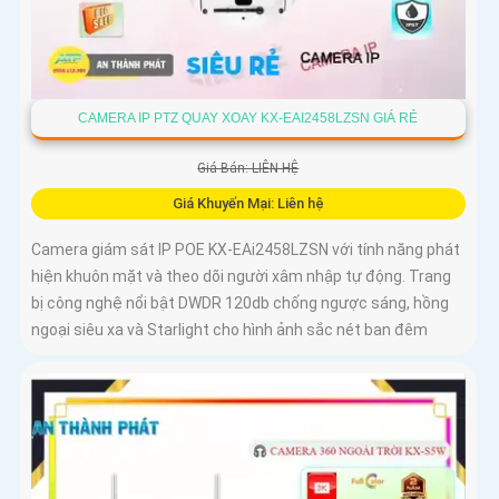
CAMERA IP PTZ QUAY XOAY KX-EAI2458LZSN GIÁ RẺ
Giá Bán: LIÊN HỆ
Giá Khuyến Mại: Liên hệ
Camera giám sát IP POE KX-EAi2458LZSN với tính năng phát
hiện khuôn mặt và theo dõi người xâm nhập tự động. Trang
bị công nghệ nổi bật DWDR 120db chống ngược sáng, hồng
ngoại siêu xa và Starlight cho hình ảnh sắc nét ban đêm