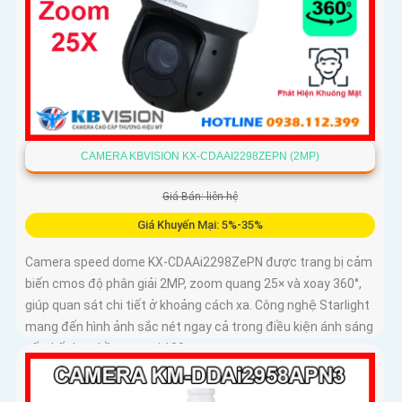
CAMERA KBVISION KX-CDAAI2298ZEPN (2MP)
Giá Bán: liên hệ
Giá Khuyến Mại: 5%-35%
Camera speed dome KX-CDAAi2298ZePN được trang bị cảm
biến cmos độ phân giải 2MP, zoom quang 25× và xoay 360°,
giúp quan sát chi tiết ở khoảng cách xa. Công nghệ Starlight
mang đến hình ảnh sắc nét ngay cả trong điều kiện ánh sáng
yếu, kết hợp hồng ngoại 120m