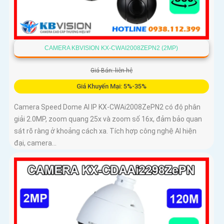
CAMERA KBVISION KX-CWAI2008ZEPN2 (2MP)
Giá Bán: liên hệ
Giá Khuyến Mại: 5%-35%
Camera Speed Dome AI IP KX-CWAi2008ZePN2 có độ phân
giải 2.0MP, zoom quang 25x và zoom số 16x, đảm bảo quan
sát rõ ràng ở khoảng cách xa. Tích hợp công nghệ AI hiện
đại, camera...