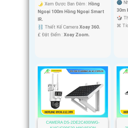
🌚 Nh
🌛 Xem Được Ban Đêm :
Hồng
30m 
Ngoại 100m Hồng Ngoại Smart
🎲 T
IR.
️⌘ Tí
⛓ Thiết Kế Camera
Xoay 360.
️₤ Đặt Điểm :
Xoay Zoom.
CAMERA DS-2DE2C400IWG-
K/4G/C09S20 HIKVISION
2