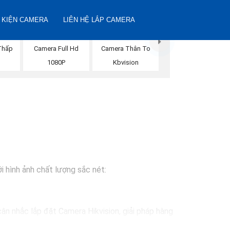
 KIỆN CAMERA
LIÊN HỆ LẮP CAMERA
Thấp
Camera Full Hd
Camera Thân To
n
1080P
Kbvision
i hình ảnh chất lượng sắc nét:
ân nhắc lắp đặt Camera Hikvision, giải pháp hàng
ự lựa chọn lý tưởng cho việc bảo vệ tài sản và an