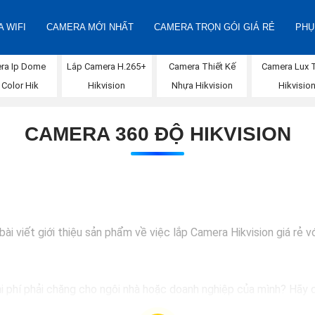
 WIFI
CAMERA MỚI NHẤT
CAMERA TRỌN GÓI GIÁ RẺ
PHỤ
ra Ip Dome
Lắp Camera H.265+
Camera Thiết Kế
Camera Lux 
l Color Hik
Hikvision
Nhựa Hikvision
Hikvisio
CAMERA 360 ĐỘ HIKVISION
i viết giới thiệu sản phẩm về việc lắp Camera Hikvision giá rẻ vớ
hi phí phải chăng cho ngôi nhà hoặc doanh nghiệp của mình? Hãy c
ượng hình ảnh sắc nét và giá cả phải chăng, Camera Hikvision là s