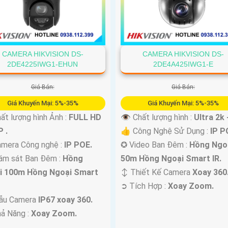
CAMERA HIKVISION DS-
CAMERA HIKVISION DS-
2DE4225IWG1-EHUN
2DE4A425IWG1-E
Giá Bán:
Giá Bán:
Giá Khuyến Mại: 5%-35%
Giá Khuyến Mại: 5%-35%
ất lượng hình Ảnh :
FULL HD
👁 Chất lượng hình :
Ultra 2k 
 .
👍 Công Nghệ Sử Dụng :
IP P
mera Công nghệ :
IP POE.
✪ Video Ban Đêm :
Hồng Ngo
ám sát Ban Đêm :
Hồng
50m Hồng Ngoại Smart IR.
i 100m Hồng Ngoại Smart
↕️ Thiết Kế Camera
Xoay 360
️➲ Tích Hợp :
Xoay Zoom.
ẫu Camera
IP67 xoay 360.
hả Năng :
Xoay Zoom.