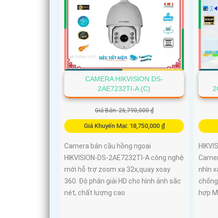
CAMERA HIKVISION DS-
2AE7232TI-A (C)
2
Giá Bán: 26,790,000 ₫
Giá Khuyến Mại: 18,750,000 ₫
Camera bán cầu hồng ngoại
HIKVI
HIKVISION-DS-2AE7232TI-A công nghệ
Camer
mới hỗ trợ zoom xa 32x,quay xoay
nhìn x
360. Độ phân giải HD cho hình ảnh sắc
chống
nét, chất lượng cao
hợp Mi