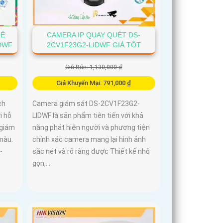
RẺ
CAMERA IP QUAY QUÉT DS-
IDWF
2CV1F23G2-LIDWF GIÁ TỐT
Giá Bán: 1,130,000 ₫
Giá Khuyến Mại: 791,000 ₫
ch
Camera giám sát DS-2CV1F23G2-
i hỗ
LIDWF là sản phẩm tiên tiến với khả
 giám
năng phát hiện người và phương tiện
màu.
chính xác camera mang lại hình ảnh
-
sắc nét và rõ ràng được Thiết kế nhỏ
gọn,...