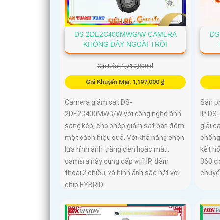
DS-2DE2C400MWG/W CAMERA
DS
KHÔNG DÂY NGOÀI TRỜI
Giá Bán: 1,710,000 ₫
Giá Khuyến Mại: 1,197,000 ₫
Camera giám sát DS-
Sản p
2DE2C400MWG/W với công nghệ ánh
IP DS
sáng kép, cho phép giám sát ban đêm
giải 
một cách hiệu quả. Với khả năng chọn
chống
lựa hình ảnh trắng đen hoặc màu,
kết n
camera này cung cấp wifi IP, đàm
360 độ
thoại 2 chiều, và hình ảnh sắc nét với
chuyể
chip HYBRID