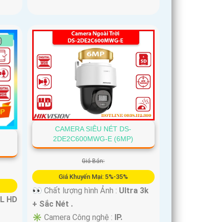
CAMERA SIÊU NÉT DS-
2DE2C600MWG-E (6MP)
Giá Bán:
Giá Khuyến Mại: 5%-35%
👀 Chất lượng hình Ảnh :
Ultra 3k
L HD
+ Sắc Nét .
✳️ Camera Công nghệ :
IP.