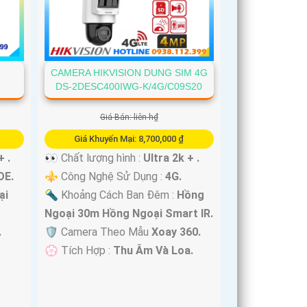
CAMERA HIKVISION DUNG SIM 4G
DS-2DESC400IWG-K/4G/C09S20
Giá Bán: liên h₫
Giá Khuyến Mại: 8,700,000 ₫
+ .
👀 Chất lượng hình :
Ultra 2k + .
OE.
⚜️ Công Nghệ Sử Dụng :
4G.
ại
🔦 Khoảng Cách Ban Đêm :
Hồng
Ngoại 30m Hồng Ngoại Smart IR.
.
🛡 Camera Theo Mẫu
Xoay 360.
️💮 Tích Hợp :
Thu Âm Và Loa.