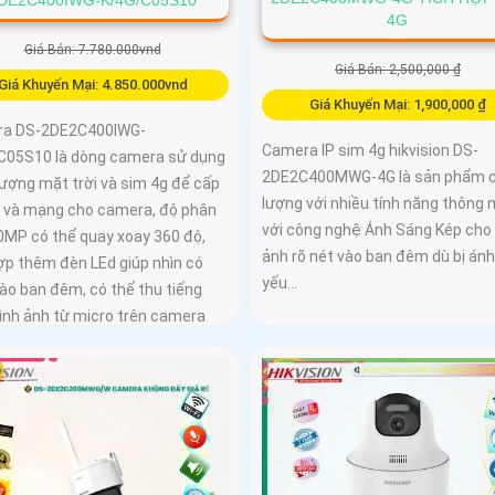
4G
Giá Bán: 7.780.000vnd
Giá Bán: 2,500,000 ₫
Giá Khuyến Mại: 4.850.000vnd
Giá Khuyến Mại: 1,900,000 ₫
a DS-2DE2C400IWG-
Camera IP sim 4g hikvision DS-
C05S10 là dòng camera sử dụng
2DE2C400MWG-4G là sản phẩm 
lượng mặt trời và sim 4g để cấp
lượng với nhiều tính năng thông 
 và mạng cho camera, độ phân
với công nghệ Ánh Sáng Kép cho 
.0MP có thể quay xoay 360 độ,
ảnh rõ nét vào ban đêm dù bị án
ợp thêm đèn LEd giúp nhìn có
yếu...
ào ban đêm, có thể thu tiếng
ình ảnh từ micro trên camera