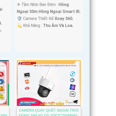
❈ Tầm Nhìn Ban Đêm :
Hồng
i
Ngoại 30m Hồng Ngoại Smart IR.
🛡 Camera Thiết Kế
Xoay 360.
.
️💫 Khả Năng :
Thu Âm Và Loa.
.
CAMERA QUAY QUÉT NGOÀI TRỜI
 SIM
DÙNG SIM 4G DS-2DE2C200MWG-