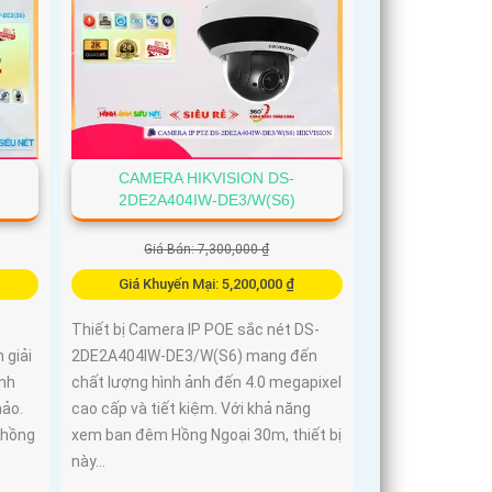
CAMERA HIKVISION DS-
2DE2A404IW-DE3/W(S6)
Giá Bán: 7,300,000 ₫
Giá Khuyến Mại: 5,200,000 ₫
Thiết bị Camera IP POE sắc nét DS-
 giải
2DE2A404IW-DE3/W(S6) mang đến
ình
chất lượng hình ảnh đến 4.0 megapixel
hảo.
cao cấp và tiết kiệm. Với khả năng
 hồng
xem ban đêm Hồng Ngoại 30m, thiết bị
này...