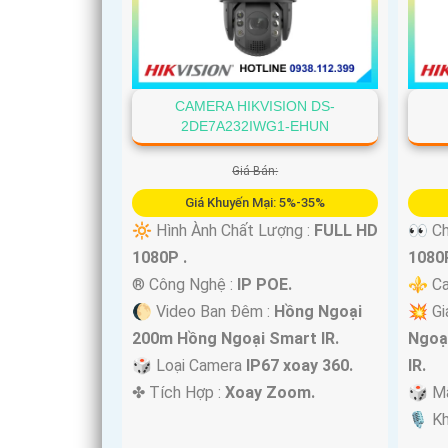
CAMERA HIKVISION DS-
2DE7A232IWG1-EHUN
Giá Bán:
Giá Khuyến Mại: 5%-35%
🔆 Hình Ành Chất Lượng :
FULL HD
👀 Ch
1080P .
1080P
®️ Công Nghệ :
IP POE.
⚜️ Ca
🌔 Video Ban Đêm :
Hồng Ngoại
💥 Gi
200m Hồng Ngoại Smart IR.
Ngoạ
🎲 Loại Camera
IP67 xoay 360.
IR.
️✤ Tích Hợp :
Xoay Zoom.
🎲 M
️🎙 K