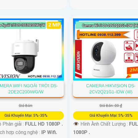
MERA WIFI NGOÀI TRỜI DS-
CAMERA HIKVISION DS-
2DE2C200IWG/W
2CV2Q21G1-IDW (W)
Giá Bán:
Giá Bán: 00 ₫
Giá Khuyến Mại: 5%-35%
Giá Khuyến Mại: 5%-35%
 Phân giải :
FULL HD 1080P .
👁 Hình Ành Chất Lượng :
FUL
h hợp công nghệ :
IP Wifi.
1080P .