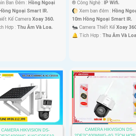
ìn Ban Đêm :
Hồng Ngoại
®️ Công Nghệ :
IP Wifi.
Hồng Ngoại Smart IR.
🌔 Xem ban đêm :
Hồng Ngoạ
hiết Kế Camera
Xoay 360.
10m Hồng Ngoại Smart IR.
ch Hợp :
Thu Âm Và Loa.
🐜 Camera Thiết Kế
Xoay 360
️🔔 Tích Hợp :
Thu Âm Và Loa
CAMERA HIKVISION DS-
CAMERA HIKVISION DS-
2DE2C400MWG-4G TÍCH HỢP
DE2C400IWG-K/4G/C05S10