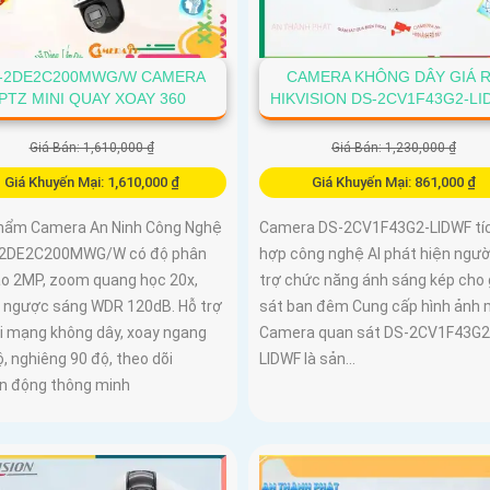
-2DE2C200MWG/W CAMERA
CAMERA KHÔNG DÂY GIÁ 
PTZ MINI QUAY XOAY 360
HIKVISION DS-2CV1F43G2-L
Giá Bán: 1,610,000 ₫
Giá Bán: 1,230,000 ₫
Giá Khuyến Mại: 1,610,000 ₫
Giá Khuyến Mại: 861,000 ₫
hẩm Camera An Ninh Công Nghệ
Camera DS-2CV1F43G2-LIDWF tí
-2DE2C200MWG/W có độ phân
hợp công nghệ AI phát hiện ngườ
cao 2MP, zoom quang học 20x,
trợ chức năng ánh sáng kép cho
 ngược sáng WDR 120dB. Hỗ trợ
sát ban đêm Cung cấp hình ảnh 
ối mạng không dây, xoay ngang
Camera quan sát DS-2CV1F43G2
, nghiêng 90 độ, theo dõi
LIDWF là sản...
n động thông minh