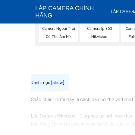
LẮP CAMERA CHÍNH
LẮP CAMERA
HÃNG
Camera Ngoài Trời
Camera Ip 360
Came
Có Thu Âm Hik
Hikvision
Ful
Chắc chắn! Dưới đây là cách bạn có thể viết một bà
Lắp Camera Hikvision - Giải pháp an ninh hoàn hảo
Bạn đang tìm kiếm giải pháp an ninh hiệu quả và c
đầu trong lĩnh vực an ninh và giám sát. Với chất l