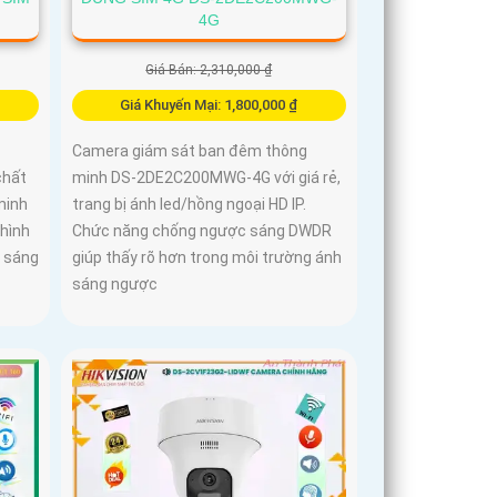
4G
Giá Bán: 2,310,000 ₫
Giá Khuyến Mại: 1,800,000 ₫
Camera giám sát ban đêm thông
chất
minh DS-2DE2C200MWG-4G với giá rẻ,
minh
trang bị ánh led/hồng ngoại HD IP.
hình
Chức năng chống ngược sáng DWDR
h sáng
giúp thấy rõ hơn trong môi trường ánh
sáng ngược