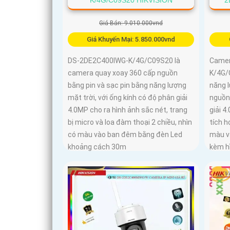
Giá Bán: 9.010.000vnd
Giá Khuyến Mại: 5.850.000vnd
DS-2DE2C400IWG-K/4G/C09S20 là
Camer
camera quay xoay 360 cấp nguồn
K/4G/
bằng pin và sạc pin bằng năng lượng
năng 
mặt trời, với ống kính có độ phân giải
nguồn
4.0MP cho ra hình ảnh sắc nét, trang
giải 4
bị micro và loa đàm thoại 2 chiều, nhìn
tích h
có màu vào ban đêm bằng đèn Led
màu v
khoảng cách 30m
kèm h