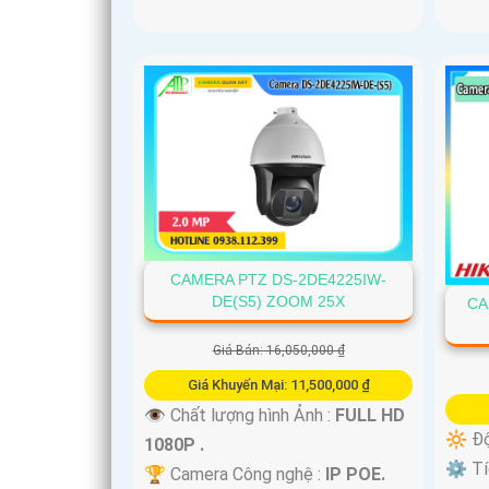
'
CAMERA PTZ DS-2DE4225IW-
DE(S5) ZOOM 25X
CA
Giá Bán: 16,050,000 ₫
Giá Khuyến Mại: 11,500,000 ₫
👁 Chất lượng hình Ảnh :
FULL HD
🔆 Độ
1080P .
⚙ Tíc
🏆 Camera Công nghệ :
IP POE.