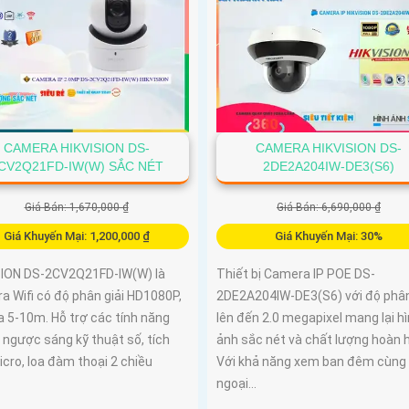
CAMERA HIKVISION DS-
CAMERA HIKVISION DS-
CV2Q21FD-IW(W) SẮC NÉT
2DE2A204IW-DE3(S6)
Giá Bán: 1,670,000 ₫
Giá Bán: 6,690,000 ₫
Giá Khuyến Mại: 1,200,000 ₫
Giá Khuyến Mại: 30%
SION DS-2CV2Q21FD-IW(W) là
Thiết bị Camera IP POE DS-
a Wifi có độ phân giải HD1080P,
2DE2A204IW-DE3(S6) với độ phân
a 5-10m. Hỗ trợ các tính năng
lên đến 2.0 megapixel mang lại h
 ngược sáng kỹ thuật số, tích
ảnh sắc nét và chất lượng hoàn 
cro, loa đàm thoại 2 chiều
Với khả năng xem ban đêm cùng
ngoại...