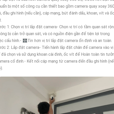
uẩn bị một số công cụ cần thiết bao gồm camera quay xoay 36
, đầu ghi hình (nếu cần), cáp mạng, bút đánh dấu, khoan, vít và ố
t.
ớc 1: Chọn vị trí lắp đặt camera- Chọn vị trí có tầm quan sát rộn
ông bị cản trở quan sát, và có nguồn điện gần để tiện lợi trong
ệc cấu hình.- 🎛
Tin hơn
vị trí lắp đặt camera ổn định và an toàn.
ớc 2: Lắp đặt camera- Tiến hành lắp đặt chân đế camera vào vị
í đã chọn và sử dụng khoan cài đinh, ốc vít để Hoàn toàn tin tưở
mera cố định.- Kết nối cáp mạng từ camera đến đầu ghi hình (nế
).