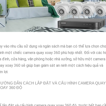
y vào nhu cầu sử dụng và ngân sách mà bạn có thể lựa chọn ch
nh một chiếc camera quay xoay 360 phù hợp nhất. Đối với các h
a đình, cửa hàng, văn phòng hoặc nhà xưởng, sở hữu một camera
ay xoay 360 sẽ giúp bạn giám sát an ninh một cách hiệu quả và
ện lợi.
ƯỚNG DẪN CÁCH LẮP ĐẶT VÀ CẤU HÌNH CAMERA QUAY
OAY 360 ĐỘ
 lắp đặt và cấu hình camera quay xoay 360 độ, trước hết bạn c