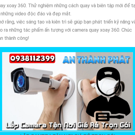
ay xoay 360. Thử nghiệm những cách quay và biên tập mới để t
 những video độc đáo và đẹp mắt.
ớ rằng, việc sáng tạo và kiên trì sẽ giúp bạn phát triển kỹ năng v
o ra những tác phẩm ấn tượng với camera quay xoay 360. Chúc
n thành công!