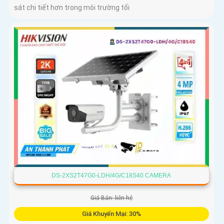
sát chi tiết hơn trong môi trường tối
DS-2XS2T47G0-LDH/4G/C18S40 CAMERA
Giá Bán: liên hệ
Giá Khuyến Mại: 30%