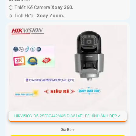
↕️ Thiết Kế Camera
Xoay 360.
️➲ Tích Hợp :
Xoay Zoom.
HIKVISION DS-2SF8C442MXS-DLW 14F1 P3 HÌNH ẢNH ĐẸP ✓
Giá Bán: