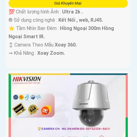
Giá Khuyến Mại:
💯 Chất lượng hình Ảnh :
Ultra 2k .
®️ Sử dụng công nghệ :
Kết Nối , web, RJ45.
⭐ Tầm Nhìn Ban Đêm :
Hồng Ngoại 300m Hồng
Ngoại Smart IR.
↕️ Camera Theo Mẫu
Xoay 360.
️⇝ Khả Năng :
Xoay Zoom.