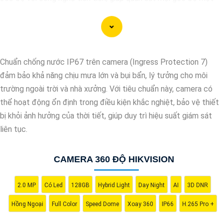
cách toàn diện và linh hoạt. Với hệ thống này, bạn có thể theo
dõi và giám sát mọi hoạt động trong khu vực mục tiêu một cách
dễ dàng và tiện lợi. Hãy liên hệ với chúng tôi để được tư vấn và
lựa chọn giải pháp camera phù hợp nhất với nhu cầu an ninh của
Chuẩn chống nước IP67 trên camera (Ingress Protection 7)
bạn."
đảm bảo khả năng chịu mưa lớn và bụi bẩn, lý tưởng cho môi
trường ngoài trời và nhà xưởng. Với tiêu chuẩn này, camera có
thể hoạt động ổn định trong điều kiện khắc nghiệt, bảo vệ thiết
bị khỏi ảnh hưởng của thời tiết, giúp duy trì hiệu suất giám sát
liên tục.
CAMERA 360 ĐỘ HIKVISION
2.0 MP
Có Led
128GB
Hybrid Light
Day Night
AI
3D DNR
Hồng Ngoại
Full Color
Speed Dome
Xoay 360
IP66
H.265 Pro +
'