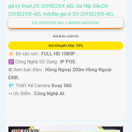
DS-2DF8225IX-AEL CAMERA HIKVISION
Giá Bán: Liên hệ
Giá Khuyến Mại: 30%
🔅 Độ sắc nét :
FULL HD 1080P .
🕉️ Công Nghệ Sử Dụng :
IP POE.
❂ Xem ban đêm :
Hồng Ngoại 200m Hồng Ngoại
EXIR.
💎 Thiết Kế Camera
Xoay 360.
️⇝ Ưu Điểm :
Công Nghệ AI.