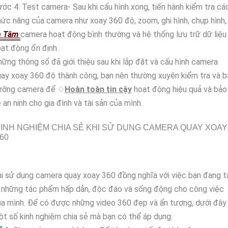
ớc 4: Test camera- Sau khi cấu hình xong, tiến hành kiểm tra cá
ức năng của camera như xoay 360 độ, zoom, ghi hình, chụp hình,..
n Tâm
camera hoạt động bình thường và hệ thống lưu trữ dữ liệu
ạt động ổn định.
ững thông số đã giới thiệu sau khi lắp đặt và cấu hình camera
ay xoay 360 độ thành công, bạn nên thường xuyên kiểm tra và 
ưỡng camera để ♢
Hoàn toàn tin cậy
hoạt động hiệu quả và bảo
 an ninh cho gia đình và tài sản của mình.
INH NGHIỆM CHIA SẺ KHI SỬ DỤNG CAMERA QUAY XOAY
60
i sử dụng camera quay xoay 360 đồng nghĩa với việc bạn đang t
 những tác phẩm hấp dẫn, độc đáo và sống động cho công việc
a mình. Để có được những video 360 đẹp và ấn tượng, dưới đây 
t số kinh nghiệm chia sẻ mà bạn có thể áp dụng: