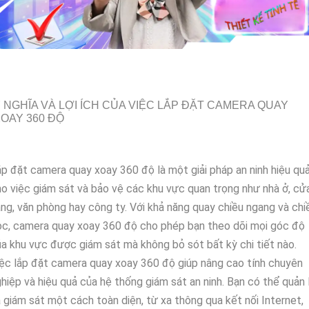
 NGHĨA VÀ LỢI ÍCH CỦA VIỆC LẮP ĐẶT CAMERA QUAY
OAY 360 ĐỘ
p đặt camera quay xoay 360 độ là một giải pháp an ninh hiệu qu
o việc giám sát và bảo vệ các khu vực quan trọng như nhà ở, cử
ng, văn phòng hay công ty. Với khả năng quay chiều ngang và chi
c, camera quay xoay 360 độ cho phép bạn theo dõi mọi góc độ
a khu vực được giám sát mà không bỏ sót bất kỳ chi tiết nào.
ệc lắp đặt camera quay xoay 360 độ giúp nâng cao tính chuyên
hiệp và hiệu quả của hệ thống giám sát an ninh. Bạn có thể quản 
 giám sát một cách toàn diện, từ xa thông qua kết nối Internet,