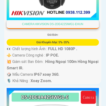
CAMERA HIKVISION DS-2DE4225IWG1-EHUN
Giá Bán:
Giá Khuyến Mại: 5%-35%
👀 Chất lượng hình Ảnh :
FULL HD 1080P .
⚜️ Camera Công nghệ :
IP POE.
💥 Giám sát Ban Đêm :
Hồng Ngoại 100m Hồng Ngoại
Smart IR.
🎲 Mẫu Camera
IP67 xoay 360.
️🎙 Khả Năng :
Xoay Zoom.