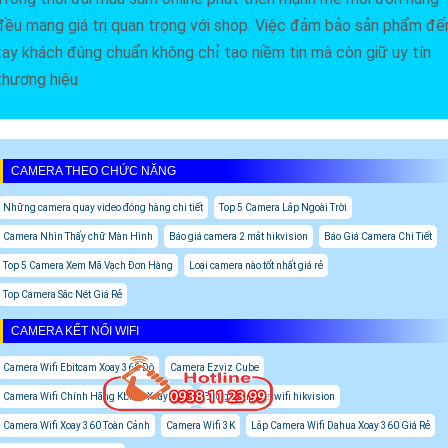
đều mang giá trị quan trọng với shop. Việc đảm bảo sản phẩm đế
tay khách đúng chuẩn không chỉ tạo niềm tin mà còn giữ uy tín
thương hiệu
CAMERA THEO CHỨC NĂNG
Những camera quay video đóng hàng chi tiết
Top 5 Camera Lắp Ngoài Trời
Camera Nhìn Thấy chữ Màn Hình
Báo giá camera 2 mắt hikvision
Báo Giá Camera Chi Tiết
Top 5 Camera Xem Mã Vạch Đơn Hàng
Loại camera nào tốt nhất giá rẻ
Top Camera Sắc Nét Giá Rẻ
CAMERA KẾT NỐI WIFI
Camera Wifi Ebitcam Xoay 360 Độ
Camera Ezviz Cube
Camera Wifi Chính Hãng Kbone Xoay 360
Báo giá camera wifi hikvision
Camera Wifi Xoay 360 Toàn Cảnh
Camera Wifi 3K
Lắp Camera Wifi Dahua Xoay 360 Giá Rẻ