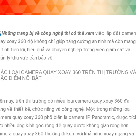
✈
Những trang bị về công nghệ thì có thể xem
việc lắp đặt camer
ay xoay 360 độ không chỉ giúp tăng cường an ninh mà còn mang
i tính tiện lợi, hiệu quả và chuyên nghiệp trong việc giám sát và
ản lý khu vực cần bảo vệ.
ÁC LOẠI CAMERA QUAY XOAY 360 TRÊN THỊ TRƯỜNG V
ẶC ĐIỂM NỔI BẬT
ện nay, trên thị trường có nhiều loại camera quay xoay 360 đa
ng về thiết kế, chức năng và công nghệ. Một trong những loại
mera quay xoay 360 phổ biến là camera IP Panoramic, được tíc
p nhiều ống kính góc rộng để quay được không gian rộng hơn.
mera quay xoay 360 thường đi kèm với khả năng xoay ngang và