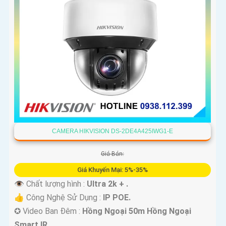
CAMERA HIKVISION DS-2DE4A425IWG1-E
Giá Bán:
Giá Khuyến Mại: 5%-35%
👁 Chất lượng hình :
Ultra 2k + .
👍 Công Nghệ Sử Dụng :
IP POE.
✪ Video Ban Đêm :
Hồng Ngoại 50m Hồng Ngoại
Smart IR.