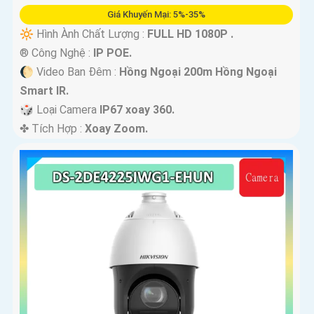
Giá Khuyến Mại: 5%-35%
🔆 Hình Ành Chất Lượng :
FULL HD 1080P .
®️ Công Nghệ :
IP POE.
🌔 Video Ban Đêm :
Hồng Ngoại 200m Hồng Ngoại
Smart IR.
🎲 Loại Camera
IP67 xoay 360.
️✤ Tích Hợp :
Xoay Zoom.