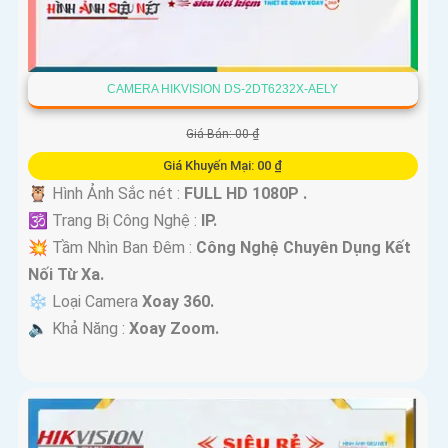
CAMERA HIKVISION DS-2DT6232X-AELY
Giá Bán: 00 ₫
Giá Khuyến Mại: 00 ₫
🦉 Hình Ảnh Sắc nét :
FULL HD 1080P .
🕉️ Trang Bị Công Nghệ :
IP.
💥 Tầm Nhìn Ban Đêm :
Công Nghệ Chuyên Dụng Kết
Nối Từ Xa.
❄ Loại Camera
Xoay 360.
️🔈 Khả Năng :
Xoay Zoom.