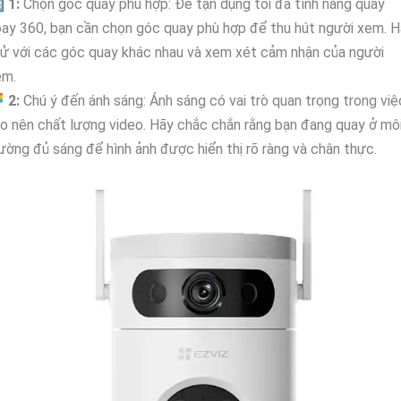

1:
Chọn góc quay phù hợp: Để tận dụng tối đa tính năng quay
ay 360, bạn cần chọn góc quay phù hợp để thu hút người xem. 
ử với các góc quay khác nhau và xem xét cảm nhận của người
em.

2:
Chú ý đến ánh sáng: Ánh sáng có vai trò quan trọng trong việ
o nên chất lượng video. Hãy chắc chắn rằng bạn đang quay ở mô
ường đủ sáng để hình ảnh được hiển thị rõ ràng và chân thực.