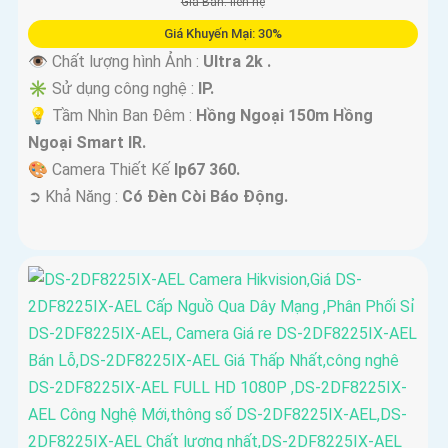
Giá Bán: liên hệ
Giá Khuyến Mại: 30%
👁 Chất lượng hình Ảnh :
Ultra 2k .
✳️ Sử dụng công nghệ :
IP.
💡 Tầm Nhìn Ban Đêm :
Hồng Ngoại 150m Hồng
Ngoại Smart IR.
🎨 Camera Thiết Kế
Ip67 360.
️➲ Khả Năng :
Có Đèn Còi Báo Động.