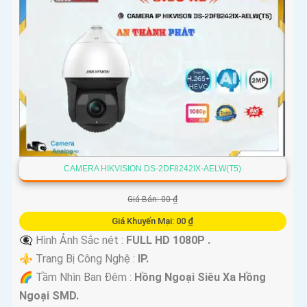
CAMERA HIKVISION DS-2DF8242IX-AELW(T5)
Giá Bán: 00 ₫
Giá Khuyến Mại: 00 ₫
👁️‍🗨 Hình Ảnh Sắc nét :
FULL HD 1080P .
⚜️ Trang Bị Công Nghệ :
IP.
🌈 Tầm Nhìn Ban Đêm :
Hồng Ngoại Siêu Xa Hồng
Ngoại SMD.