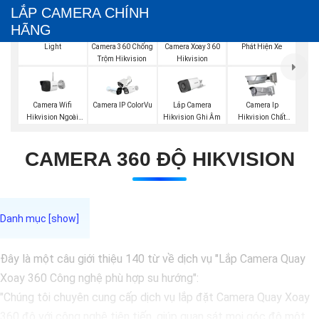
LẮP CAMERA CHÍNH
HÃNG
Lắp Camera Hybird
Lắp Camera Hik
Light
Phát Hiện Xe
Camera 360 Chống
Camera Xoay 360
Trộm Hikvision
Hikvision
Camera Wifi
Lắp Camera
Camera IP ColorVu
Camera Ip
Hikvision Ngoài
Hikvision Ghi Âm
Hikvision Chất
Trời
Lượng
CAMERA 360 ĐỘ HIKVISION
Đây là một câu giới thiệu 140 từ về dịch vụ "Lắp Camera Quay
Xoay 360 Công nghệ phù hợp su hướng":
"Chúng tôi chuyên cung cấp dịch vụ lắp đặt Camera Quay Xoay
360 độ với công nghệ tiên tiến, giúp quan sát mọi góc độ một