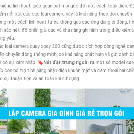
hiêng linh hoạt, giúp quan sát mọi góc độ một cách toàn diện. Đ
ểm nổi bật của các loại camera này là khả năng theo dõi chuyển
ng một cách linh hoạt từ xa thông qua các ứng dụng di động, hì
h sắc nét, độ phân giải cao và khả năng ghi hình trong điều kiện 
ng yếu.
ác loại camera quay xoay 360 cũng được tích hợp công nghệ cả
ến chuyển động thông minh, có khả năng phát hiện và gửi cảnh b
i có sự xâm nhập. 🔖
Nét đặt trưng ngoài ra
một số model cao
p còn hỗ trợ tính năng nhận diện khuôn mặt và đàm thoại hai chiề
o sự thuận tiện và an toàn khi sử dụng.