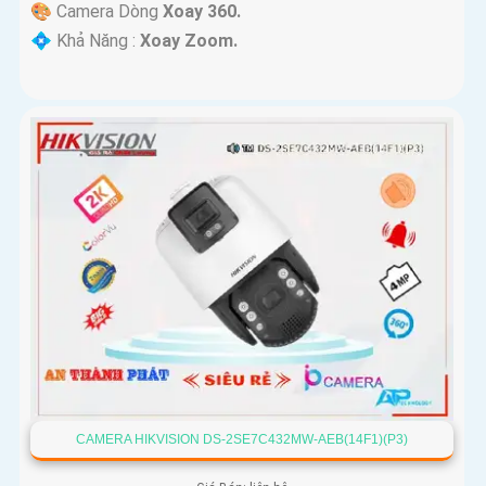
🎨 Camera Dòng
Xoay 360.
️💠 Khả Năng :
Xoay Zoom.
CAMERA HIKVISION DS-2SE7C432MW-AEB(14F1)(P3)