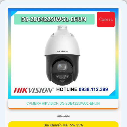
CAMERA HIKVISION DS-2DE4225IWG1-EHUN
Giá Bán:
Giá Khuyến Mại: 5%-35%