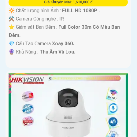
Giá Khuyến Mại: 1,610,000 ₫
🔆 Chất lượng hình Ảnh :
FULL HD 1080P .
⚒ Camera Công nghệ :
IP.
⭐ Giám sát Ban Đêm :
Full Color 30m Có Màu Ban
Ðêm.
💎 Cấu Tạo Camera
Xoay 360.
️🔮 Khả Năng :
Thu Âm Và Loa.