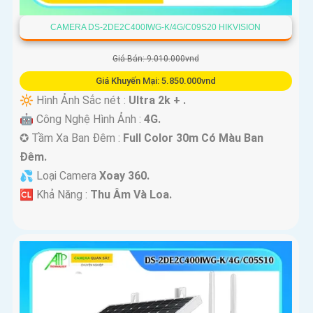
CAMERA DS-2DE2C400IWG-K/4G/C09S20 HIKVISION
Giá Bán: 9.010.000vnd
Giá Khuyến Mại: 5.850.000vnd
🔆 Hình Ảnh Sắc nét :
Ultra 2k + .
🤖️ Công Nghệ Hình Ảnh :
4G.
✪ Tầm Xa Ban Đêm :
Full Color 30m Có Màu Ban
Ðêm.
💦 Loại Camera
Xoay 360.
️🆑 Khả Năng :
Thu Âm Và Loa.