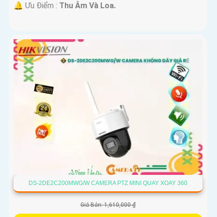
️🔔 Ưu Điểm :
Thu Âm Và Loa.
DS-2DE2C200MWG/W CAMERA PTZ MINI QUAY XOAY 360
Giá Bán: 1,610,000 ₫