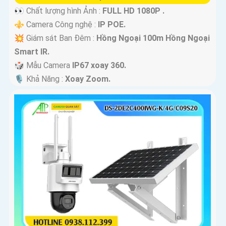
👀 Chất lượng hình Ảnh :
FULL HD 1080P .
⚜️ Camera Công nghệ :
IP POE.
💥 Giám sát Ban Đêm :
Hồng Ngoại 100m Hồng Ngoại
Smart IR.
🎲 Mẫu Camera
IP67 xoay 360.
️🎙 Khả Năng :
Xoay Zoom.