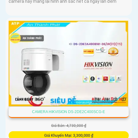
camera này mang lại hình ảnh sắc nét cả ngày lẫn đêm
CAMERA HIKVISION DS-2DE2C400SCG-E
Giá Bán: 4,730,000 ₫
Giá Khuyến Mại: 3,300,000 ₫