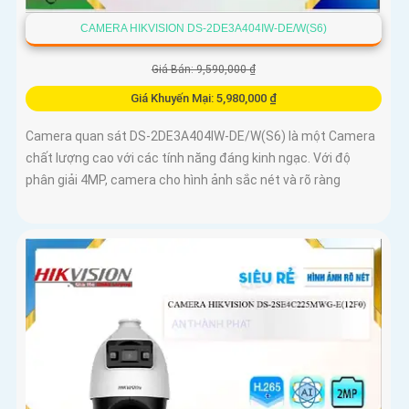
CAMERA HIKVISION DS-2DE3A404IW-DE/W(S6)
Giá Bán: 9,590,000 ₫
Giá Khuyến Mại: 5,980,000 ₫
Camera quan sát DS-2DE3A404IW-DE/W(S6) là một Camera
chất lượng cao với các tính năng đáng kinh ngạc. Với độ
phân giải 4MP, camera cho hình ảnh sắc nét và rõ ràng