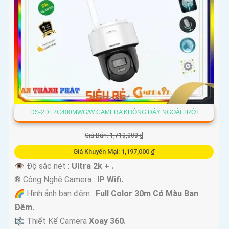
DS-2DE2C400MWG/W CAMERA KHÔNG DÂY NGOÀI TRỜI
Giá Bán: 1,710,000 ₫
Giá Khuyến Mại: 1,197,000 ₫
👁 Độ sắc nét :
Ultra 2k + .
®️ Công Nghệ Camera :
IP Wifi.
🌈 Hình ảnh ban đêm :
Full Color 30m Có Màu Ban
Ðêm.
🎼️ Thiết Kế Camera
Xoay 360.