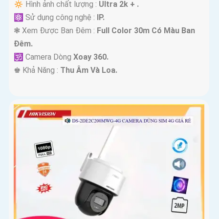
🔅 Hình ảnh chất lượng :
Ultra 2k + .
⚛️ Sử dụng công nghệ :
IP.
❃ Xem Được Ban Đêm :
Full Color 30m Có Màu Ban
Ðêm.
🕉️ Camera Dòng
Xoay 360.
️♚ Khả Năng :
Thu Âm Và Loa.