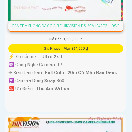
CAMERA KHÔNG DÂY GIÁ RẺ HIKVISION DS-2CV1F43G2-LIDWF
Giá Bán: 1,230,000 ₫
Giá Khuyến Mại: 861,000 ₫
️⚡ Độ sắc nét :
Ultra 2k + .
⚛️ Công Nghệ Camera :
IP.
❈ Xem ban đêm :
Full Color 20m Có Màu Ban Ðêm.
🕉️ Camera Dòng
Xoay 360.
️🆑 Ưu Điểm :
Thu Âm Và Loa.