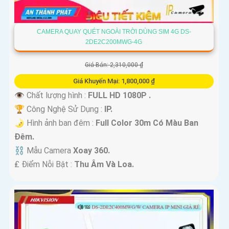
CAMERA QUAY QUÉT NGOÀI TRỜI DÙNG SIM 4G DS-
2DE2C200MWG-4G
Giá Bán: 2,310,000 ₫
Giá Khuyến Mại: 1,800,000 ₫
👁 Chất lượng hình :
FULL HD 1080P .
🏆 Công Nghệ Sử Dụng :
IP.
🌛 Hình ảnh ban đêm :
Full Color 30m Có Màu Ban
Ðêm.
⛓ Mẫu Camera
Xoay 360.
️₤ Điểm Nỗi Bật :
Thu Âm Và Loa.