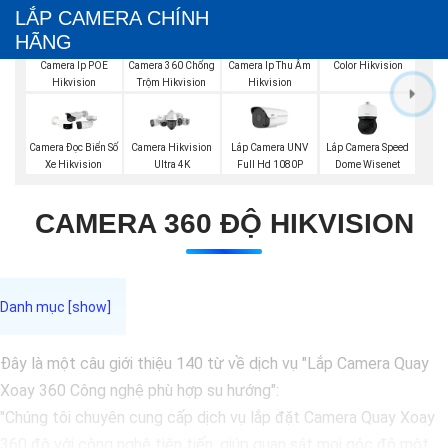
LẮP CAMERA CHÍNH
HÃNG
Camera IP Full
Color Hikvision
Camera Ip POE
Camera 360 Chống
Camera Ip Thu Âm
Hikvision
Trộm Hikvision
Hikvision
Lắp Camera UNV
Lắp Camera Speed
Camera Đọc Biển Số
Camera Hikvision
Full Hd 1080P
Dome Wisenet
Xe Hikvision
Ultra 4K
CAMERA 360 ĐỘ HIKVISION
Đây là một câu giới thiệu 140 từ về dịch vụ "Lắp Camera Quay
Xoay 360 Công nghệ phù hợp su hướng":
"Chúng tôi chuyên cung cấp dịch vụ lắp đặt Camera Quay Xoay
360 độ với công nghệ tiên tiến, giúp quan sát mọi góc độ một