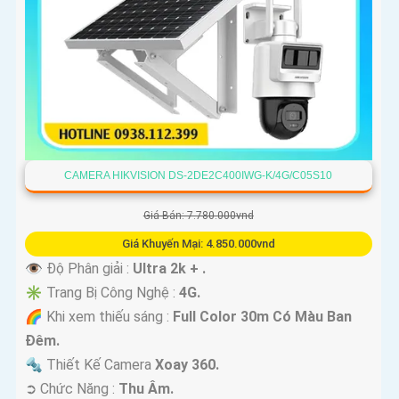
CAMERA HIKVISION DS-2DE2C400IWG-K/4G/C05S10
Giá Bán: 7.780.000vnd
Giá Khuyến Mại: 4.850.000vnd
👁 Độ Phân giải :
Ultra 2k + .
✳️ Trang Bị Công Nghệ :
4G.
🌈 Khi xem thiếu sáng :
Full Color 30m Có Màu Ban
Ðêm.
🔩 Thiết Kế Camera
Xoay 360.
️➲ Chức Năng :
Thu Âm.