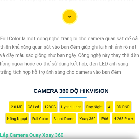
cách toàn diện và linh hoạt. Với hệ thống này, bạn có thể theo
dõi và giám sát mọi hoạt động trong khu vực mục tiêu một cách
dễ dàng và tiện lợi. Hãy liên hệ với chúng tôi để được tư vấn và
lựa chọn giải pháp camera phù hợp nhất với nhu cầu an ninh của
Full Color là một công nghệ trang bị cho camera quan sát để cải
bạn."
thiện khả năng quan sát vào ban đêm giúp ghi lại hình ảnh rõ nét
và đầy màu sắc giống như ban ngày. Công nghệ này thay thế đèn
hồng ngoại hoặc có thể sử dụng kết hợp, đèn LED ánh sáng
trắng tích hợp hỗ trợ ánh sáng cho camera vào ban đêm
CAMERA 360 ĐỘ HIKVISION
2.0 MP
Có Led
128GB
Hybrid Light
Day Night
AI
3D DNR
Hồng Ngoại
Full Color
Speed Dome
Xoay 360
IP66
H.265 Pro +
Lắp Camera Quay Xoay 360
'