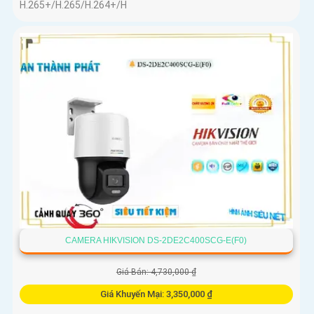
H.265+/H.265/H.264+/H
CAMERA HIKVISION DS-2DE2C400SCG-E(F0)
Giá Bán: 4,730,000 ₫
Giá Khuyến Mại: 3,350,000 ₫