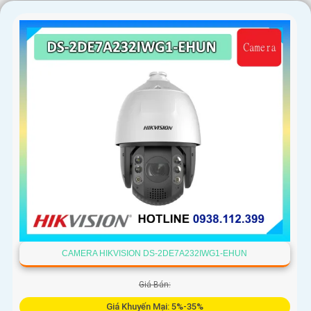
CAMERA HIKVISION DS-2DE7A232IWG1-EHUN
Giá Bán:
Giá Khuyến Mại: 5%-35%