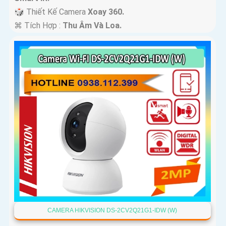
🎲 Thiết Kế Camera
Xoay 360.
️⌘ Tích Hợp :
Thu Âm Và Loa.
CAMERA HIKVISION DS-2CV2Q21G1-IDW (W)