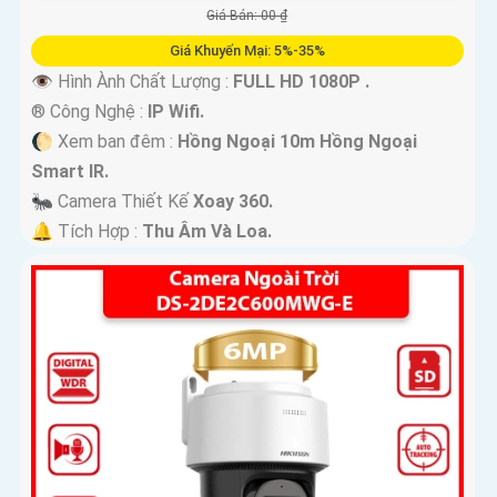
Giá Bán: 00 ₫
Giá Khuyến Mại: 5%-35%
👁 Hình Ành Chất Lượng :
FULL HD 1080P .
®️ Công Nghệ :
IP Wifi.
🌔 Xem ban đêm :
Hồng Ngoại 10m Hồng Ngoại
Smart IR.
🐜 Camera Thiết Kế
Xoay 360.
️🔔 Tích Hợp :
Thu Âm Và Loa.