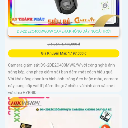
DS-2DE2C400MWG/W CAMERA KHÔNG DÂY NGOÀI TRỜI
Giá Bán: 1,710,000 ₫
Giá Khuyến Mại: 1,197,000 ₫
Camera giám sát DS-2DE2C400MWG/W với công nghệ ánh
sáng kép, cho phép giám sát ban đêm một cách hiệu quả.
Với khả năng chọn lựa hình ảnh trắng đen hoặc màu, camera
này cung cấp wifi IP, đàm thoại 2 chiều, và hình ảnh sắc nét
với chip HYBRID