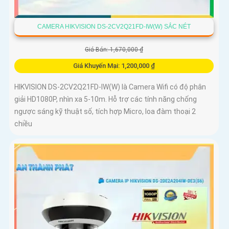
CAMERA HIKVISION DS-2CV2Q21FD-IW(W) SẮC NÉT
Giá Bán: 1,670,000 ₫
Giá Khuyến Mại: 1,200,000 ₫
HIKVISION DS-2CV2Q21FD-IW(W) là Camera Wifi có độ phân
giải HD1080P, nhìn xa 5-10m. Hỗ trợ các tính năng chống
ngược sáng kỹ thuật số, tích hợp Micro, loa đàm thoại 2
chiều