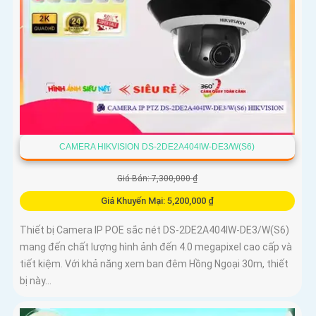
CAMERA HIKVISION DS-2DE2A404IW-DE3/W(S6)
Giá Bán: 7,300,000 ₫
Giá Khuyến Mại: 5,200,000 ₫
Thiết bị Camera IP POE sắc nét DS-2DE2A404IW-DE3/W(S6)
mang đến chất lượng hình ảnh đến 4.0 megapixel cao cấp và
tiết kiệm. Với khả năng xem ban đêm Hồng Ngoại 30m, thiết
bị này...