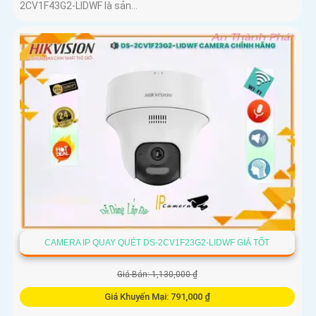
2CV1F43G2-LIDWF là sản...
CAMERA IP QUAY QUÉT DS-2CV1F23G2-LIDWF GIÁ TỐT
Giá Bán: 1,130,000 ₫
Giá Khuyến Mại: 791,000 ₫