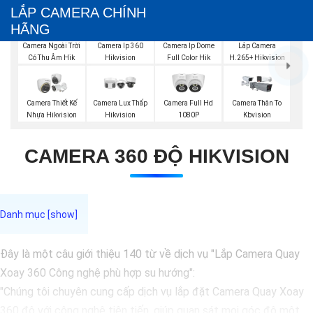
LẮP CAMERA CHÍNH
HÃNG
Camera Ngoài Trời
Camera Ip 360
Camera Ip Dome
Lắp Camera
Có Thu Âm Hik
Hikvision
Full Color Hik
H.265+ Hikvision
Camera Thiết Kế
Camera Lux Thấp
Camera Full Hd
Camera Thân To
Nhựa Hikvision
Hikvision
1080P
Kbvision
CAMERA 360 ĐỘ HIKVISION
Đây là một câu giới thiệu 140 từ về dịch vụ "Lắp Camera Quay
Xoay 360 Công nghệ phù hợp su hướng":
"Chúng tôi chuyên cung cấp dịch vụ lắp đặt Camera Quay Xoay
360 độ với công nghệ tiên tiến, giúp quan sát mọi góc độ một