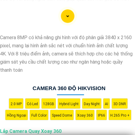
cách toàn diện và linh hoạt. Với hệ thống này, bạn có thể theo
dõi và giám sát mọi hoạt động trong khu vực mục tiêu một cách
dễ dàng và tiện lợi. Hãy liên hệ với chúng tôi để được tư vấn và
lựa chọn giải pháp camera phù hợp nhất với nhu cầu an ninh của
Camera 8MP có khả năng ghi hình với độ phân giải 3840 x 2160
bạn."
pixel, mang lại hình ảnh sắc nét với chuẩn hình ảnh chất lượng
4K. Với 8 triệu điểm ảnh, camera sẽ thích hợp cho các hệ thống
giám sát yêu cầu chất lượng cao như ngân hàng hoặc quầy
thanh toán
CAMERA 360 ĐỘ HIKVISION
2.0 MP
Có Led
128GB
Hybrid Light
Day Night
AI
3D DNR
Hồng Ngoại
Full Color
Speed Dome
Xoay 360
IP66
H.265 Pro +
Lắp Camera Quay Xoay 360
'