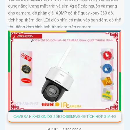
dụng năng lượng mặt trời và sim 4g để cấp nguồn và mạng
cho camera, độ phân giải 4.0MP có thể quay xoay 360 độ,
tích hợp thêm đèn LEd giúp nhìn có màu vào ban đêm, có thể
thu tiếng kèm hình ảnh từ micro trên camera
CAMERA HIKVISION DS-2DE2C400MWG-4G TÍCH HỢP SIM 4G
Giá Bán: 2,500,000 ₫