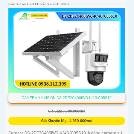
bằng đèn Led khoảng cách 30m
CAMERA HIKVISION DS-2DE2C400IWG-K/4G/C05S10
Giá Bán: 7.780.000vnd
Giá Khuyến Mại: 4.850.000vnd
Camera DS-2DE2C400IWG-K/4G/C05S10 là dòng camera sử