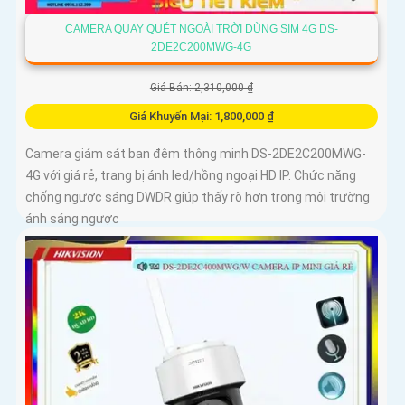
CAMERA QUAY QUÉT NGOÀI TRỜI DÙNG SIM 4G DS-
2DE2C200MWG-4G
Giá Bán: 2,310,000 ₫
Giá Khuyến Mại: 1,800,000 ₫
Camera giám sát ban đêm thông minh DS-2DE2C200MWG-
4G với giá rẻ, trang bị ánh led/hồng ngoại HD IP. Chức năng
chống ngược sáng DWDR giúp thấy rõ hơn trong môi trường
ánh sáng ngược