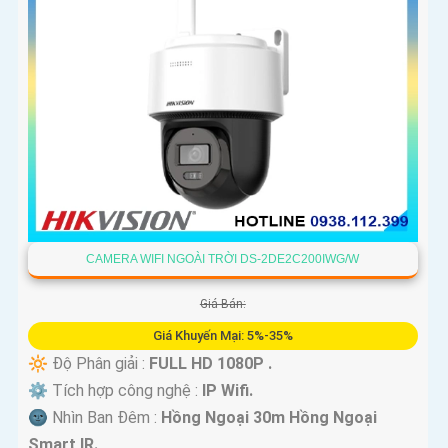
CAMERA WIFI NGOÀI TRỜI DS-2DE2C200IWG/W
Giá Bán:
Giá Khuyến Mại: 5%-35%
🔆 Độ Phân giải :
FULL HD 1080P .
⚙ Tích hợp công nghệ :
IP Wifi.
🌚 Nhìn Ban Đêm :
Hồng Ngoại 30m Hồng Ngoại
Smart IR.