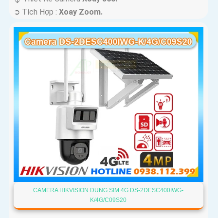
️➲ Tích Hợp :
Xoay Zoom.
CAMERA HIKVISION DUNG SIM 4G DS-2DESC400IWG-
K/4G/C09S20