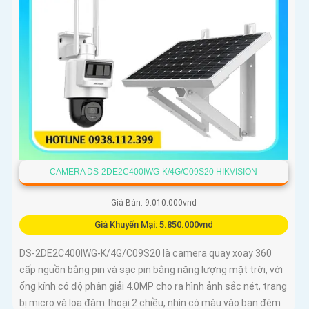
CAMERA DS-2DE2C400IWG-K/4G/C09S20 HIKVISION
Giá Bán: 9.010.000vnd
Giá Khuyến Mại: 5.850.000vnd
DS-2DE2C400IWG-K/4G/C09S20 là camera quay xoay 360
cấp nguồn bằng pin và sạc pin bằng năng lượng mặt trời, với
ống kính có độ phân giải 4.0MP cho ra hình ảnh sắc nét, trang
bị micro và loa đàm thoại 2 chiều, nhìn có màu vào ban đêm