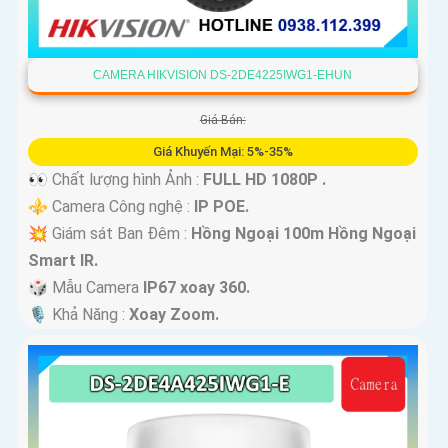
CAMERA HIKVISION DS-2DE4225IWG1-EHUN
Giá Bán:
Giá Khuyến Mại: 5%-35%
👀 Chất lượng hình Ảnh :
FULL HD 1080P .
⚜️ Camera Công nghệ :
IP POE.
💥 Giám sát Ban Đêm :
Hồng Ngoại 100m Hồng Ngoại
Smart IR.
🎲 Mẫu Camera
IP67 xoay 360.
️🎙 Khả Năng :
Xoay Zoom.