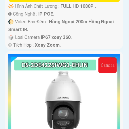
🔆 Hình Ành Chất Lượng :
FULL HD 1080P .
®️ Công Nghệ :
IP POE.
🌔 Video Ban Đêm :
Hồng Ngoại 200m Hồng Ngoại
Smart IR.
🎲 Loại Camera
IP67 xoay 360.
️✤ Tích Hợp :
Xoay Zoom.