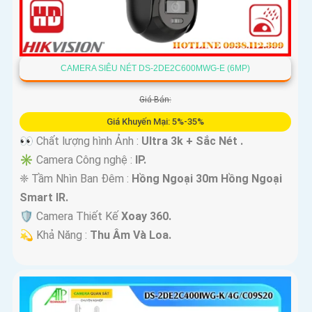
CAMERA SIÊU NÉT DS-2DE2C600MWG-E (6MP)
Giá Bán:
Giá Khuyến Mại: 5%-35%
👀 Chất lượng hình Ảnh :
Ultra 3k + Sắc Nét .
✳️ Camera Công nghệ :
IP.
❈ Tầm Nhìn Ban Đêm :
Hồng Ngoại 30m Hồng Ngoại
Smart IR.
🛡 Camera Thiết Kế
Xoay 360.
️💫 Khả Năng :
Thu Âm Và Loa.