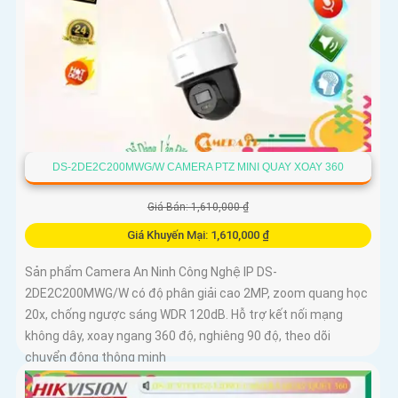
DS-2DE2C200MWG/W CAMERA PTZ MINI QUAY XOAY 360
Giá Bán: 1,610,000 ₫
Giá Khuyến Mại: 1,610,000 ₫
Sản phẩm Camera An Ninh Công Nghệ IP DS-
2DE2C200MWG/W có độ phân giải cao 2MP, zoom quang học
20x, chống ngược sáng WDR 120dB. Hỗ trợ kết nối mạng
không dây, xoay ngang 360 độ, nghiêng 90 độ, theo dõi
chuyển động thông minh