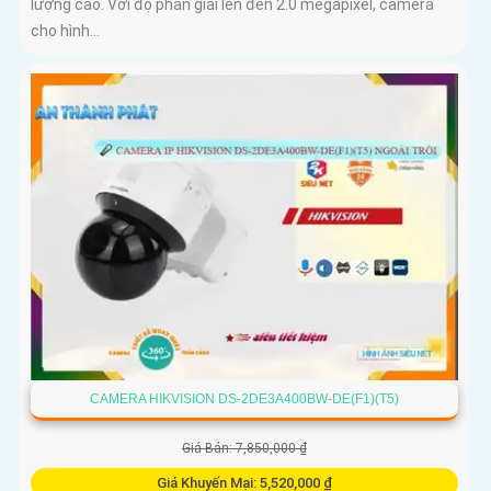
lượng cao. Với độ phân giải lên đến 2.0 megapixel, camera
cho hình...
CAMERA HIKVISION DS-2DE3A400BW-DE(F1)(T5)
Giá Bán: 7,850,000 ₫
Giá Khuyến Mại: 5,520,000 ₫