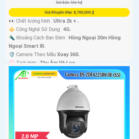
Giá Bán: liên h₫
Giá Khuyến Mại: 8,700,000 ₫
👀 Chất lượng hình :
Ultra 2k + .
⚜️ Công Nghệ Sử Dụng :
4G.
🔦 Khoảng Cách Ban Đêm :
Hồng Ngoại 30m Hồng
Ngoại Smart IR.
🛡 Camera Theo Mẫu
Xoay 360.
️💮 Tích Hợp :
Thu Âm Và Loa.