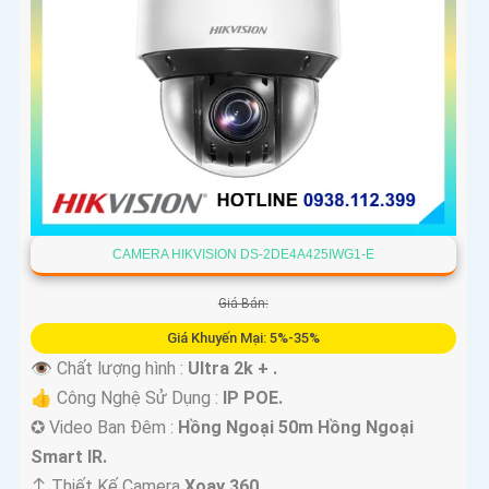
CAMERA HIKVISION DS-2DE4A425IWG1-E
Giá Bán:
Giá Khuyến Mại: 5%-35%
👁 Chất lượng hình :
Ultra 2k + .
👍 Công Nghệ Sử Dụng :
IP POE.
✪ Video Ban Đêm :
Hồng Ngoại 50m Hồng Ngoại
Smart IR.
↕️ Thiết Kế Camera
Xoay 360.