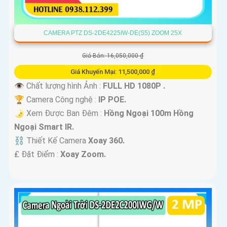
CAMERA PTZ DS-2DE4225IW-DE(S5) ZOOM 25X
Giá Bán: 16,050,000 ₫
Giá Khuyến Mại: 11,500,000 ₫
👁 Chất lượng hình Ảnh :
FULL HD 1080P .
🏆 Camera Công nghệ :
IP POE.
🌛 Xem Được Ban Đêm :
Hồng Ngoại 100m Hồng
Ngoại Smart IR.
⛓ Thiết Kế Camera
Xoay 360.
️₤ Đặt Điểm :
Xoay Zoom.