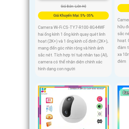
Giá Bán: Liên Hệ
Giá Khuyến Mại: 5%-35%
Camer
hữu đ
Camera Wi-Fi CS-TY7-R100-8G44WF
sắc né
hai ống kính 1 ống kính quay quét linh
hoạt. 
hoạt (2K+) và 1 ống kính cố định (2K+),
đàm t
mang đến góc nhìn rộng và hình ảnh
xa 10
sắc nét. Tích hợp trí tuệ nhân tạo (AI),
đêm
camera có thể nhận diện chính xác
hình dạng con người