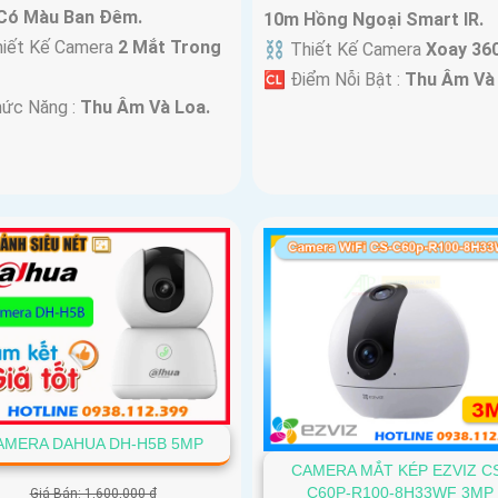
Có Màu Ban Ðêm.
10m Hồng Ngoại Smart IR.
hiết Kế Camera
2 Mắt Trong
⛓ Thiết Kế Camera
Xoay 360
️🆑 Điểm Nỗi Bật :
Thu Âm Và 
hức Năng :
Thu Âm Và Loa.
AMERA DAHUA DH-H5B 5MP
CAMERA MẮT KÉP EZVIZ C
C60P-R100-8H33WF 3MP
Giá Bán: 1,600,000 ₫