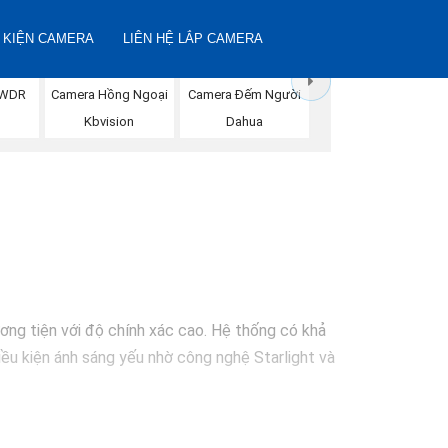
 KIỆN CAMERA
LIÊN HỆ LẮP CAMERA
Camera Đếm Người
DWDR
Camera Hồng Ngoại
Dahua
Kbvision
ơng tiện với độ chính xác cao. Hệ thống có khả
iều kiện ánh sáng yếu nhờ công nghệ Starlight và