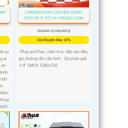
6MP
CAMERA DSM CHUYÊN DÙNG
CHO XE Ô TÔ KX-FM1001-DSM
Giá Bán: 5,160,000 ₫
Giá Khuyến Mại: 30%
là sự
. Plug and Play , cắm trực tiếp vào đầu
g ai
ghi, không cần cấu hình. . Độ phân giải
 an
1/4" CMOS 1280x720
 kính
 mắt
nh
n đêm
thoại
 biệt