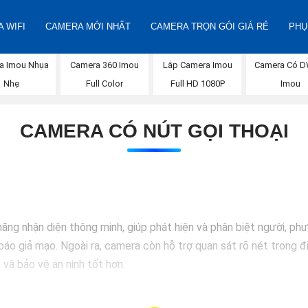
 WIFI
CAMERA MỚI NHẤT
CAMERA TRỌN GÓI GIÁ RẺ
PHỤ
a Imou Nhụa
Camera 360 Imou
Lắp Camera Imou
Camera Có 
Nhẹ
Full Color
Full HD 1080P
Imou
CAMERA CÓ NÚT GỌI THOẠI
g nhận diện thông minh, giúp phát hiện và phân biệt người, phư
báo giả mạo. Ngoài ra, camera còn hỗ trợ quan sát rõ nét trong đ
 và bảo vệ an ninh tốt hơn.