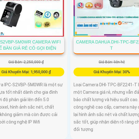
-S2VBP-5M0WR CAMERA WIFI
CAMERA DAHUA DHI-TPC-BF2
Ể BÀN GIÁ RẺ CÓ GỌI ĐIỆN
T
Giá Bán: 2,250,000 ₫
Giá Bán: liên hệ
Giá Khuyến Mại: 1,950,000 ₫
Giá Khuyến Mại: 30%
a IPC-S2VBP-5M0WR là một sự
Loại Camera DHI-TPC-BF2241-T 
ựa tốt nhất dành cho gia đình
một Camera giá rẻ, nhưng vẫn đ
i độ phân giải lên đến 5.0
bảo chất lượng và hiệu suất cao.
xel, hình ảnh sắc nét, chất
công nghệ cao cấp, camera này
 không giảm mà còn được cải
lại hình ảnh sắc nét và chất lượ
bởi công nghệ IP Wifi
sắc tốt, giúp nhận diện rõ ràng ch
đối tượng