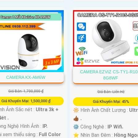
CAMERA EZVIZ CS-TY1-R10
CAMERA KX-AM6W
8G8WF
Giá Bán: 1,700,000 ₫
Giá Bán: Liên Hệ
Giá Khuyến Mại: 1,500,000 ₫
Giá Khuyến Mại: 45%
h Ảnh Sắc nét :
Ultra 3k +
🔆 Hình Ành Chất Lượng :
Ult
ét .
👍🏾 .
ng Nghệ Hình Ảnh :
IP.
⚙ Công Nghệ :
IP Wifi.
i xem thiếu sáng :
Full Color
⭐ Nhìn Ban Đêm :
Hồng Ngo