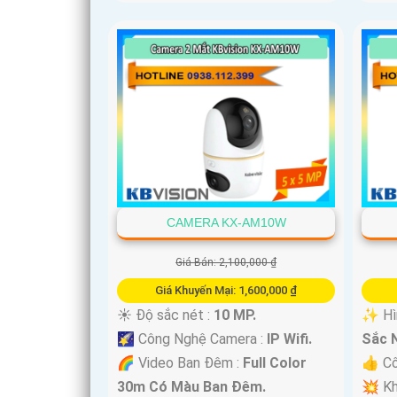
CAMERA KX-AM10W
Giá Bán: 2,100,000 ₫
Giá Khuyến Mại: 1,600,000 ₫
☀️ Độ sắc nét :
10 MP.
✨ Hìn
🌠 Công Nghệ Camera :
IP Wifi.
Sắc N
🌈 Video Ban Đêm :
Full Color
👍 Cô
30m Có Màu Ban Ðêm.
💥 Kh