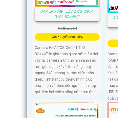
CAMERA WIFI EZVIZ CS-C60P-
R100-8G44WF
✲ 
Giá Bán: 00 ₫
Giá Khuyến Mại: 45%
Camera EZVIZ CS-C60P-R100-
8G44WF là giải pháp giám sát hiện đại
Camer
với hai camera 2K+ cho hình ảnh sắc
(5MP+
nét, góc dọc 93° và khả năng quay
lắp tr
ngang 340°, mang lại tầm nhìn toàn
hình ả
diện. Tính năng AI thông minh giúp
nét ca
phát hiện và theo dõi người, tích hợp
màu s
gọi điện hai chiều bằng nút cảm ứng
H5D-5
quả vớ
thú cư