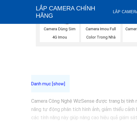
LẮP CAMERA CHÍNH
LẮP CAMERA
HÃNG
Camera Imou Full
Camera Dùng Sim
Camer
Color Trong Nhà
4G Imou
Camera Công Nghệ WizSense được trang bị tính năn
năng tự động phân tích hình ảnh, giảm thiểu cảnh 
các tính năng này giúp nâng cao hiệu quả giám sát