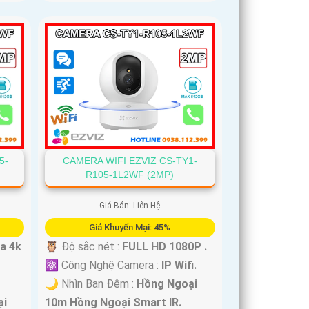
CAMERA WIFI EZVIZ CS-TY1-
5-
R105-1L2WF (2MP)
Giá Bán: Liên Hệ
Giá Khuyến Mại: 45%
🦉 Độ sắc nét :
FULL HD 1080P .
ra 4k
⚛️ Công Nghệ Camera :
IP Wifi.
🌙 Nhìn Ban Đêm :
Hồng Ngoại
10m Hồng Ngoại Smart IR.
ại