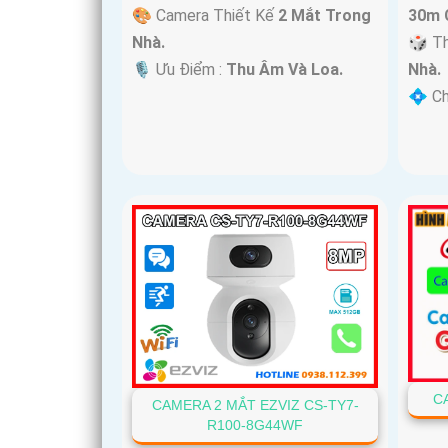
🎨 Camera Thiết Kế
2 Mắt Trong
30m 
Nhà.
🎲 T
️🎙 Ưu Điểm :
Thu Âm Và Loa.
Nhà.
️💠 C
C
CAMERA 2 MẮT EZVIZ CS-TY7-
R100-8G44WF