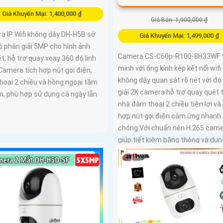
Giá Khuyến Mại: 1,400,000 ₫
Giá Bán: 1,900,000 ₫
a IP Wifi không dây DH-H5B sở
Giá Khuyến Mại: 1,499,000 ₫
ộ phân giải 5MP cho hình ảnh
Camera CS-C60p-R100-8H33WF 
t, hỗ trợ quay xoay 360 độ linh
minh với ống kính kép kết nối wifi
Camera tích hợp nút gọi điện,
không dây quan sát rõ nét với độ
hoại 2 chiều và hồng ngoại tầm
giải 2K camera hỗ trợ quay quét 
m, phù hợp sử dụng cả ngày lẫn
nhà đàm thoại 2 chiều tiện lợi và 
hợp nút gọi điện cảm ứng nhanh
chóng Với chuẩn nén H.265 cam
giúp tiết kiệm băng thông và dun
lượng lưu trữ hiệu quả