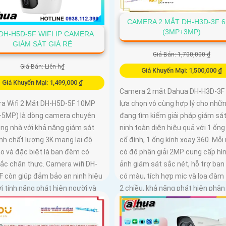
CAMERA 2 MẮT DH-H3D-3F 
(3MP+3MP)
DH-H5D-5F WIFI IP CAMERA
GIÁM SÁT GIÁ RẺ
Giá Bán: 1,700,000 ₫
Giá Bán: Liên h₫
Giá Khuyến Mại: 1,500,000 ₫
Giá Khuyến Mại: 1,499,000 ₫
Camera 2 mắt Dahua DH-H3D-3F 
lựa chọn vô cùng hợp lý cho nhữn
a Wifi 2 Mắt DH-H5D-5F 10MP
đang tìm kiếm giải pháp giám sát
5MP) là dòng camera chuyên
ninh toàn diện hiệu quả với 1 ống
ong nhà với khả năng giám sát
cố đình, 1 ống kính xoay 360. Mỗi
nh chất lượng 3K mang lại độ
có độ phân giải 2MP cung cấp hì
o và đặc biệt là ban đêm có
ảnh giám sát sắc nét, hỗ trợ ba
ắc chân thực. Camera wifi DH-
có màu, tích hợp mic và loa đàm 
F còn giúp đảm bảo an ninh hiệu
2 chiều, khả năng phát hiện phân
i tính năng phát hiện người và
người vật độ chính xác cao
ng với độ chính xác cao