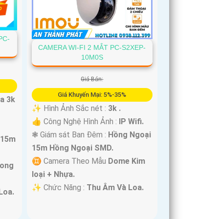
PC-
CAMERA WI-FI 2 MẮT PC-S2XEP-
10M0S
Giá Bán:
Giá Khuyến Mại: 5%-35%
ra 3k
✨ Hình Ảnh Sắc nét :
3k .
👍 Công Nghệ Hình Ảnh :
IP Wifi.
❃ Giám sát Ban Đêm :
Hồng Ngoại
r 15m
15m Hồng Ngoại SMD.
♊ Camera Theo Mẫu
Dome Kim
rong
loại + Nhựa.
️✨ Chức Năng :
Thu Âm Và Loa.
Loa.