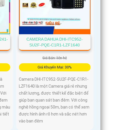
241-
CAMERA DAHUA DHI-ITC952-
SU2F-PQE-C1R1-LZF1640
Giá Bán: liên hệ
Giá Khuyến Mại: 30%
là
Camera DHI-ITC952-SU2F-PQE-C1R1-
ảm
LZF1640 là một Camera giá rẻ nhưng
 Với
chất lượng, được thiết kế đặc biệt để
 đem
giúp bạn quan sát ban đêm. Với công
ng màu
nghệ hồng ngoại 50m, bạn có thể xem
i tiết
được hình ảnh rõ hơn và sắc nét hơn
vào ban đêm