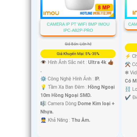
CAMERA IP PT WIFI 8MP IMOU
CAM
IPC-A82P-PRO
Giá Bán: Liên hệ
Giá Khuyến Mại: 5%-35%
️⚡ Ch
👁 Hình Ảnh Sắc nét :
Ultra 4k 👍🏾
⚒ Cô
.
❃ Vi
'
⚙ Công Nghệ Hình Ảnh :
IP.
Có M
💡 Tầm Xa Ban Đêm :
Hồng Ngoại
⛓ Lo
10m Hồng Ngoại SMD.
️✔️ Đ
🎼️ Camera Dòng
Dome Kim loại +
Nhựa.
️👮 Khả Năng :
Thu Âm.