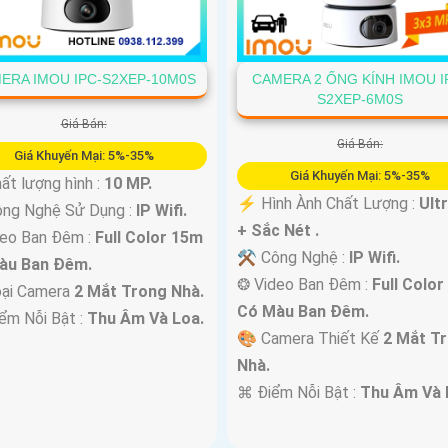
ERA IMOU IPC-S2XEP-10M0S
CAMERA 2 ỐNG KÍNH IMOU I
S2XEP-6M0S
Giá Bán:
Giá Bán:
Giá Khuyến Mại: 5%-35%
Giá Khuyến Mại: 5%-35%
ất lượng hình :
10 MP.
️⚡ Hình Ành Chất Lượng :
Ult
ng Nghệ Sử Dụng :
IP Wifi.
+ Sắc Nét .
deo Ban Đêm :
Full Color 15m
⚒ Công Nghệ :
IP Wifi.
àu Ban Ðêm.
❂ Video Ban Đêm :
Full Colo
ại Camera
2 Mắt Trong Nhà.
Có Màu Ban Ðêm.
iểm Nỗi Bật :
Thu Âm Và Loa.
🎨 Camera Thiết Kế
2 Mắt T
Nhà.
️⌘ Điểm Nỗi Bật :
Thu Âm Và 