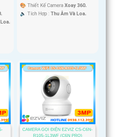
🎨 Thiết Kế Camera
Xoay 360.
️🔈 Tích Hợp :
Thu Âm Và Loa.
.
Loa.
S-
CAMERA GỌI ĐIỆN EZVIZ CS-C6N-
R105-1L3WF (C6N PRO)