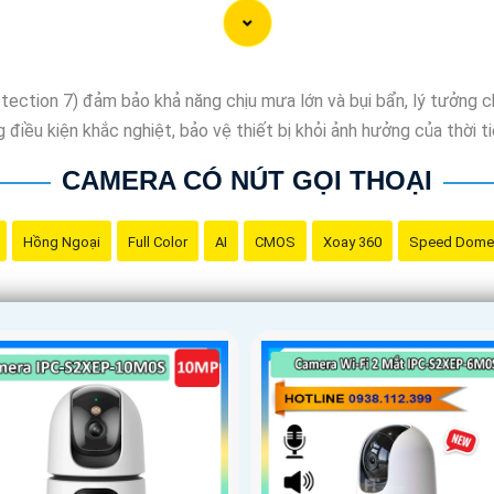
ction 7) đảm bảo khả năng chịu mưa lớn và bụi bẩn, lý tưởng cho
iều kiện khắc nghiệt, bảo vệ thiết bị khỏi ảnh hưởng của thời tiết
CAMERA CÓ NÚT GỌI THOẠI
Hồng Ngoại
Full Color
AI
CMOS
Xoay 360
Speed Dome