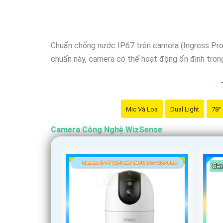
Chuẩn chống nước IP67 trên camera (Ingress Prote
chuẩn này, camera có thể hoạt động ổn định trong đ
Mic Và Loa
Dual Light
78°
Camera Công Nghệ WizSense