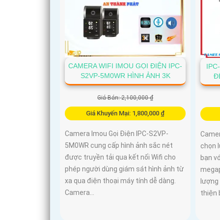
CAMERA WIFI IMOU GỌI ĐIỆN IPC-
IPC
S2VP-5M0WR HÌNH ẢNH 3K
Đ
Giá Bán: 2,100,000 ₫
Giá Khuyến Mại: 1,800,000 ₫
Camera Imou Gọi Điện IPC-S2VP-
Camer
5M0WR cung cấp hình ảnh sắc nét
chọn l
được truyền tải qua kết nối Wifi cho
bạn vớ
phép người dùng giám sát hình ảnh từ
megapi
xa qua điện thoại máy tính dễ dàng.
lượng
Camera...
thiện 