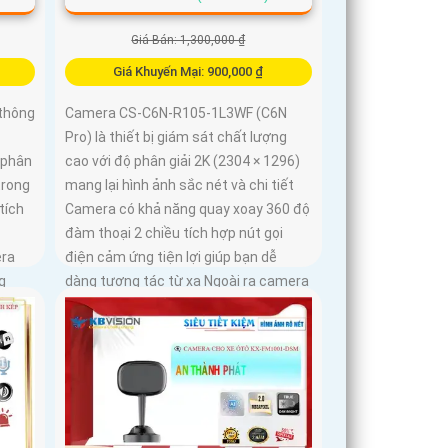
Giá Bán: 1,300,000 ₫
Giá Khuyến Mại: 900,000 ₫
thông
Camera CS-C6N-R105-1L3WF (C6N
Pro) là thiết bị giám sát chất lượng
 phân
cao với độ phân giải 2K (2304 × 1296)
trong
mang lại hình ảnh sắc nét và chi tiết
tích
Camera có khả năng quay xoay 360 độ
đàm thoại 2 chiều tích hợp nút gọi
era
điện cảm ứng tiện lợi giúp bạn dễ
g
dàng tương tác từ xa Ngoài ra camera
còn được trang bị công nghệ phát
hiện chuyển động thông minh tăng
cường an ninh cho không gian của
bạn. Loại Camera quan sát Wifi Không
Dây CS-C6N-R105-1L3WF 3