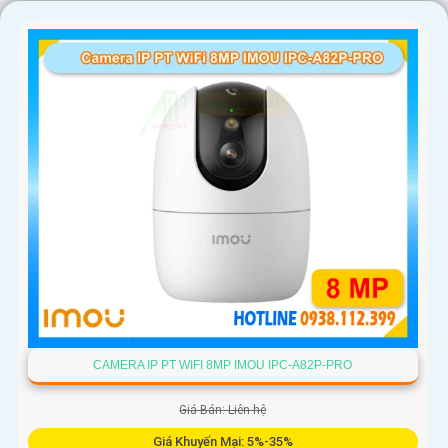
CAMERA IP PT WIFI 8MP IMOU IPC-A82P-PRO
Giá Bán: Liên hệ
Giá Khuyến Mại: 5%-35%