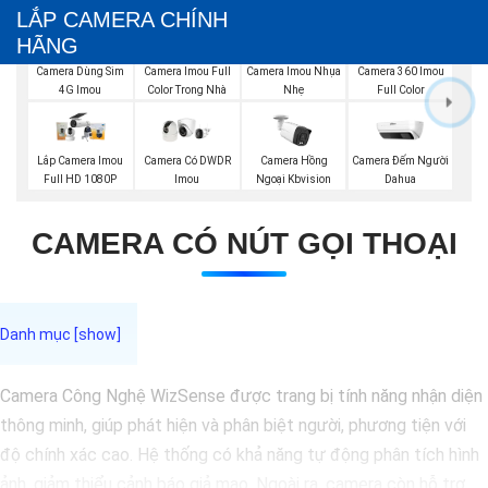
LẮP CAMERA CHÍNH
HÃNG
Camera Imou Full
Camera Dùng Sim
Camera Imou Nhụa
Camera 360 Imou
Color Trong Nhà
4G Imou
Nhẹ
Full Color
Camera Đếm Người
Lắp Camera Imou
Camera Có DWDR
Camera Hồng
Dahua
Full HD 1080P
Imou
Ngoại Kbvision
CAMERA CÓ NÚT GỌI THOẠI
Camera Công Nghệ WizSense được trang bị tính năng nhận diện
thông minh, giúp phát hiện và phân biệt người, phương tiện với
độ chính xác cao. Hệ thống có khả năng tự động phân tích hình
ảnh, giảm thiểu cảnh báo giả mạo. Ngoài ra, camera còn hỗ trợ