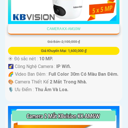
CAMERA KX-AM10W
Giá Bán: 2,100,000 ₫
Giá Khuyến Mại: 1,600,000 ₫
☀️ Độ sắc nét :
10 MP.
🌠 Công Nghệ Camera :
IP Wifi.
🌈 Video Ban Đêm :
Full Color 30m Có Màu Ban Ðêm.
🎨 Camera Thiết Kế
2 Mắt Trong Nhà.
️🎙 Ưu Điểm :
Thu Âm Và Loa.