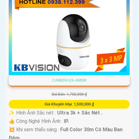
CAMERA KX-AM6W
Giá Bán: 1,700,000 ₫
Giá Khuyến Mại: 1,500,000 ₫
✨ Hình Ảnh Sắc nét :
Ultra 3k + Sắc Nét .
👍 Công Nghệ Hình Ảnh :
IP.
💥 Khi xem thiếu sáng :
Full Color 30m Có Màu Ban
Ðêm.