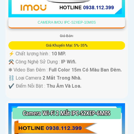
CAMERA IMOU IPC-S2XEP-10M0S
Giá Bán:
Giá Khuyến Mại: 5%-35%
️⚡ Chất lượng hình :
10 MP.
⚒ Công Nghệ Sử Dụng :
IP Wifi.
❃ Video Ban Đêm :
Full Color 15m Có Màu Ban Ðêm.
⛓ Loại Camera
2 Mắt Trong Nhà.
️✔️ Điểm Nỗi Bật :
Thu Âm Và Loa.