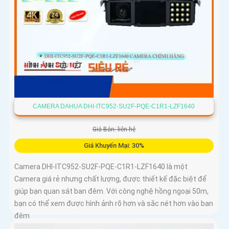
CAMERA DAHUA DHI-ITC952-SU2F-PQE-C1R1-LZF1640
Giá Bán: liên hệ
Giá Khuyến Mại: 30%
Camera DHI-ITC952-SU2F-PQE-C1R1-LZF1640 là một
Camera giá rẻ nhưng chất lượng, được thiết kế đặc biệt để
giúp bạn quan sát ban đêm. Với công nghệ hồng ngoại 50m,
bạn có thể xem được hình ảnh rõ hơn và sắc nét hơn vào ban
đêm