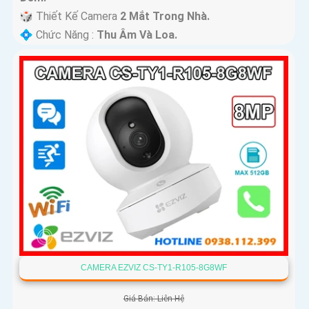
🎲 Thiết Kế Camera
2 Mắt Trong Nhà.
️💠 Chức Năng :
Thu Âm Và Loa.
CAMERA EZVIZ CS-TY1-R105-8G8WF
Giá Bán: Liên Hệ