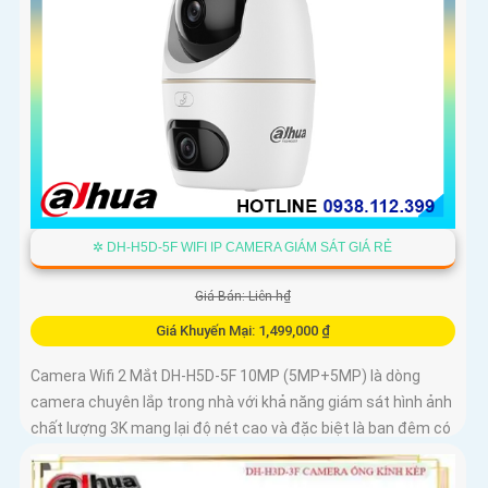
✲ DH-H5D-5F WIFI IP CAMERA GIÁM SÁT GIÁ RẺ
Giá Bán: Liên h₫
Giá Khuyến Mại: 1,499,000 ₫
Camera Wifi 2 Mắt DH-H5D-5F 10MP (5MP+5MP) là dòng
camera chuyên lắp trong nhà với khả năng giám sát hình ảnh
chất lượng 3K mang lại độ nét cao và đặc biệt là ban đêm có
màu sắc chân thực. Camera wifi DH-H5D-5F còn giúp đảm
bảo an ninh hiệu quả với tính năng phát hiện người và thú