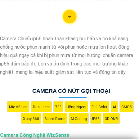
quan sát rõ nét trong điều kiện ánh sáng yếu nhờ công nghệ
Starlight và các tính năng này giúp nâng cao hiệu quả giám sát
và bảo vệ an ninh tốt hơn.
Camera Chuẩn ip66 hoàn toàn kháng bụi bẩn và có khả năng
chống nước phun mạnh từ vòi phun hoặc mưa lớn hoạt động
hiệu quả ngay cả khi bị phun mưa từ mọi hướng. chuẩn camera
ip66 đảm bảo độ bền và ổn định trong các môi trường khắc
nghiệt, mang lại hiệu suất giám sát liên tục và đáng tin cậy.
CAMERA CÓ NÚT GỌI THOẠI
Mic Và Loa
Dual Light
78°
Hồng Ngoại
Full Color
AI
CMOS
Xoay 360
Speed Dome
AI Coding
IP66
3D DNR
'
Camera Công Nghệ WizSense