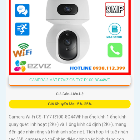
CAMERA 2 MẮT EZVIZ CS-TY7-R100-8G44WF
Giá Bán: Liên Hệ
Giá Khuyến Mại: 5%-35%
Camera Wi-Fi CS-TY7-R100-8G44WF hai ống kính 1 ống kính
quay quét linh hoạt (2K+) và 1 ống kính cố định (2K+), mang
đến góc nhìn rộng và hình ảnh sắc nét. Tích hợp trí tuệ nhân
tạo (AI), camera có thể nhận diện chính xác hình dạng con