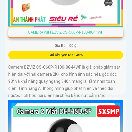
CAMERA WIFI EZVIZ CS-C60P-R100-8G44WF
Giá Bán: 00 ₫
Giá Khuyến Mại: 45%
Camera EZVIZ CS-C60P-R100-8G44WF là giải pháp giám sát
hiện đại với hai camera 2K+ cho hình ảnh sắc nét, góc dọc
93° và khả năng quay ngang 340°, mang lại tầm nhìn toàn
diện. Tính năng AI thông minh giúp phát hiện và theo dõi
người, tích hợp gọi điện hai chiều bằng nút cảm ứng