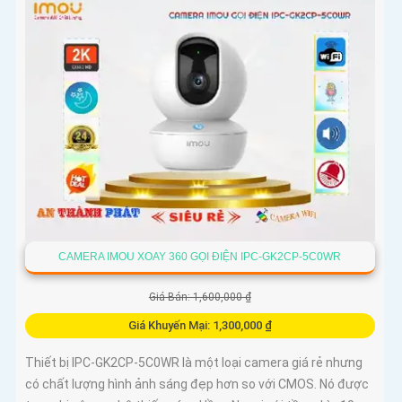
CAMERA IMOU XOAY 360 GỌI ĐIỆN IPC-GK2CP-5C0WR
Giá Bán: 1,600,000 ₫
Giá Khuyến Mại: 1,300,000 ₫
Thiết bị IPC-GK2CP-5C0WR là một loại camera giá rẻ nhưng
có chất lượng hình ảnh sáng đẹp hơn so với CMOS. Nó được