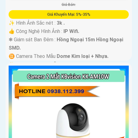
Giá Bán:
Giá Khuyến Mại: 5%-35%
✨ Hình Ảnh Sắc nét :
3k .
👍 Công Nghệ Hình Ảnh :
IP Wifi.
❃ Giám sát Ban Đêm :
Hồng Ngoại 15m Hồng Ngoại
SMD.
♊ Camera Theo Mẫu
Dome Kim loại + Nhựa.
️✨ Chức Năng :
Thu Âm Và Loa.