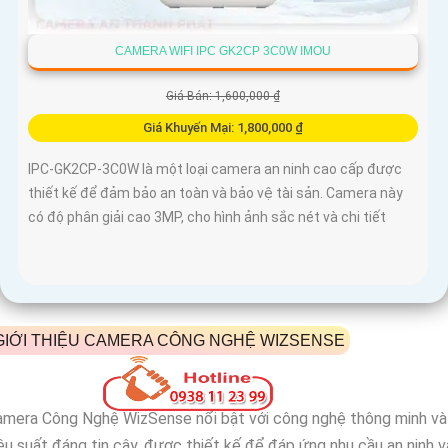
CAMERA WIFI IPC GK2CP 3C0W IMOU
Giá Bán: 1,600,000 ₫
Giá Khuyến Mại: 1,800,000 ₫
IPC-GK2CP-3C0W là một loại camera an ninh cao cấp được
thiết kế để đảm bảo an toàn và bảo vệ tài sản. Camera này
có độ phân giải cao 3MP, cho hình ảnh sắc nét và chi tiết
GIỚI THIỆU CAMERA CÔNG NGHỆ WIZSENSE
amera Công Nghệ WizSense nổi bật với công nghệ thông minh và
ệu suất đáng tin cậy, được thiết kế để đáp ứng nhu cầu an ninh v