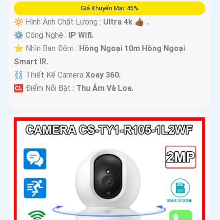
Giá Khuyến Mại: 45%
🔆 Hình Ành Chất Lượng :
Ultra 4k 👍🏾 .
⚙ Công Nghệ :
IP Wifi.
⭐ Nhìn Ban Đêm :
Hồng Ngoại 10m Hồng Ngoại
Smart IR.
⛓ Thiết Kế Camera
Xoay 360.
️🆑 Điểm Nỗi Bật :
Thu Âm Và Loa.