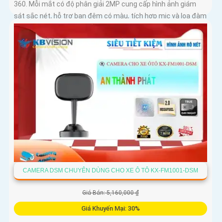
360. Mỗi mắt có độ phân giải 2MP cung cấp hình ảnh giám
sát sắc nét, hỗ trợ ban đêm có màu, tích hợp mic và loa đàm
thoại 2 chiều, khả năng phát hiện phân biệt người vật độ
chính xác cao
CAMERA DSM CHUYÊN DÙNG CHO XE Ô TÔ KX-FM1001-DSM
Giá Bán: 5,160,000 ₫
Giá Khuyến Mại: 30%