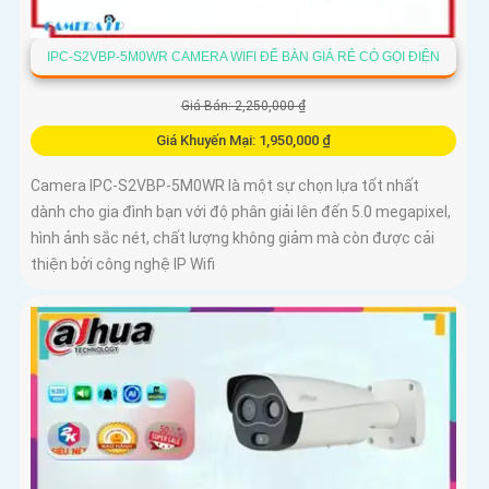
IPC-S2VBP-5M0WR CAMERA WIFI ĐỂ BÀN GIÁ RẺ CÓ GỌI ĐIỆN
Giá Bán: 2,250,000 ₫
Giá Khuyến Mại: 1,950,000 ₫
Camera IPC-S2VBP-5M0WR là một sự chọn lựa tốt nhất
dành cho gia đình bạn với độ phân giải lên đến 5.0 megapixel,
hình ảnh sắc nét, chất lượng không giảm mà còn được cải
thiện bởi công nghệ IP Wifi