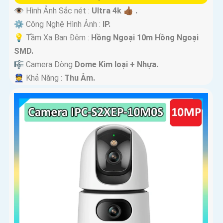
👁 Hình Ảnh Sắc nét :
Ultra 4k 👍🏾 .
⚙ Công Nghệ Hình Ảnh :
IP.
💡 Tầm Xa Ban Đêm :
Hồng Ngoại 10m Hồng Ngoại
SMD.
🎼️ Camera Dòng
Dome Kim loại + Nhựa.
️👮 Khả Năng :
Thu Âm.