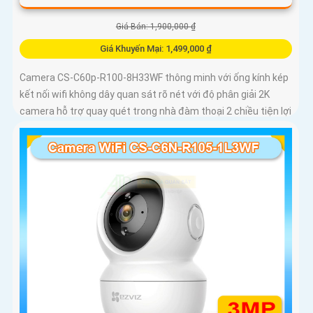
Giá Bán: 1,900,000 ₫
Giá Khuyến Mại: 1,499,000 ₫
Camera CS-C60p-R100-8H33WF thông minh với ống kính kép
kết nối wifi không dây quan sát rõ nét với độ phân giải 2K
camera hỗ trợ quay quét trong nhà đàm thoại 2 chiều tiện lợi
và tích hợp nút gọi điện cảm ứng nhanh chóng Với chuẩn
nén H.265 camera giúp tiết kiệm băng thông và dung lượng
lưu trữ hiệu quả