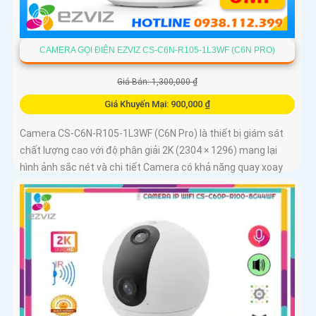
CAMERA GỌI ĐIỆN EZVIZ CS-C6N-R105-1L3WF (C6N PRO)
Giá Bán: 1,300,000 ₫
Giá Khuyến Mại: 900,000 ₫
Camera CS-C6N-R105-1L3WF (C6N Pro) là thiết bị giám sát
chất lượng cao với độ phân giải 2K (2304 × 1296) mang lại
hình ảnh sắc nét và chi tiết Camera có khả năng quay xoay
360 độ đàm thoại 2 chiều tích hợp nút gọi điện cảm ứng tiện
lợi giúp bạn dễ dàng tương tác từ xa Ngoài ra camera còn
được trang bị công nghệ phát hiện chuyển động thông minh
tăng cường an ninh cho không gian của bạn. Loại Camera
quan sát Wifi Không Dây CS-C6N-R105-1L3WF 3