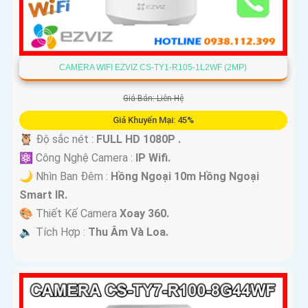
CAMERA WIFI EZVIZ CS-TY1-R105-1L2WF (2MP)
Giá Bán: Liên Hệ
Giá Khuyến Mại: 45%
🦉 Độ sắc nét :
FULL HD 1080P .
⚛️ Công Nghệ Camera :
IP Wifi.
🌙 Nhìn Ban Đêm :
Hồng Ngoại 10m Hồng Ngoại
Smart IR.
🎨 Thiết Kế Camera
Xoay 360.
️🔈 Tích Hợp :
Thu Âm Và Loa.