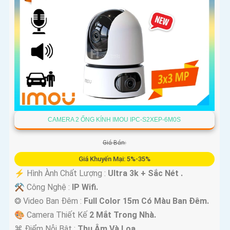
CAMERA 2 ỐNG KÍNH IMOU IPC-S2XEP-6M0S
Giá Bán:
Giá Khuyến Mại: 5%-35%
️⚡ Hình Ành Chất Lượng :
Ultra 3k + Sắc Nét .
⚒ Công Nghệ :
IP Wifi.
❂ Video Ban Đêm :
Full Color 15m Có Màu Ban Ðêm.
🎨 Camera Thiết Kế
2 Mắt Trong Nhà.
️⌘ Điểm Nỗi Bật :
Thu Âm Và Loa.