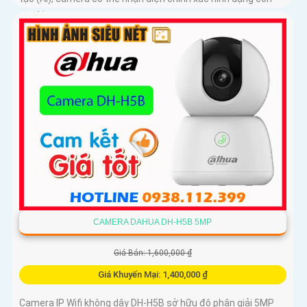
người
CAMERA DAHUA DH-H5B 5MP
Giá Bán: 1,600,000 ₫
Giá Khuyến Mại: 1,400,000 ₫
Camera IP Wifi không dây DH-H5B sở hữu độ phân giải 5MP