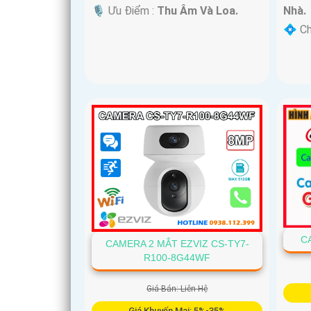
️🎙 Ưu Điểm :
Thu Âm Và Loa.
Nhà.
️💠 C
C
CAMERA 2 MẮT EZVIZ CS-TY7-
R100-8G44WF
Giá Bán: Liên Hệ
Giá Khuyến Mại: 5%-35%