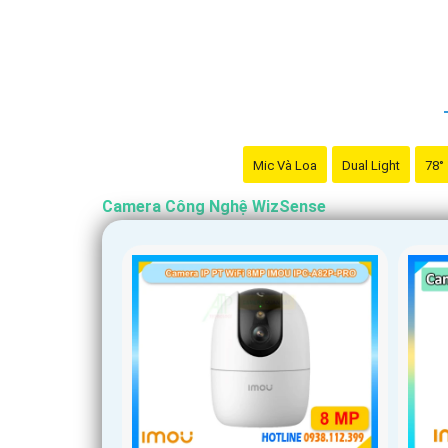
Mic Và Loa
Dual Light
78°
Camera Công Nghệ WizSense