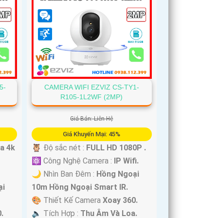
CAMERA WIFI EZVIZ CS-TY1-
5-
R105-1L2WF (2MP)
Giá Bán: Liên Hệ
Giá Khuyến Mại: 45%
🦉 Độ sắc nét :
FULL HD 1080P .
ra 4k
⚛️ Công Nghệ Camera :
IP Wifi.
🌙 Nhìn Ban Đêm :
Hồng Ngoại
10m Hồng Ngoại Smart IR.
ại
🎨 Thiết Kế Camera
Xoay 360.
️🔈 Tích Hợp :
Thu Âm Và Loa.
.