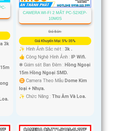
PC-
CAMERA WI-FI 2 MẮT PC-S2XEP-
10M0S
Giá Bán:
Giá Khuyến Mại: 5%-35%
ra 3k
✨ Hình Ảnh Sắc nét :
3k .
👍 Công Nghệ Hình Ảnh :
IP Wifi.
❃ Giám sát Ban Đêm :
Hồng Ngoại
r 15m
15m Hồng Ngoại SMD.
♊ Camera Theo Mẫu
Dome Kim
rong
loại + Nhựa.
️✨ Chức Năng :
Thu Âm Và Loa.
Loa.