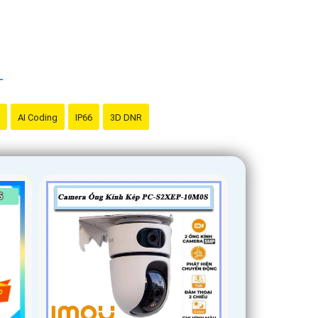
AI Coding
IP66
3D DNR