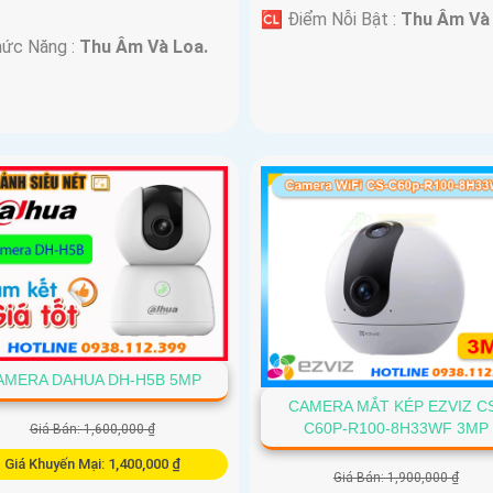
️🆑 Điểm Nỗi Bật :
Thu Âm Và 
hức Năng :
Thu Âm Và Loa.
AMERA DAHUA DH-H5B 5MP
CAMERA MẮT KÉP EZVIZ C
C60P-R100-8H33WF 3MP
Giá Bán: 1,600,000 ₫
Giá Khuyến Mại: 1,400,000 ₫
Giá Bán: 1,900,000 ₫