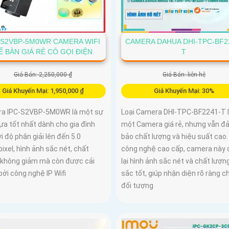
-S2VBP-5M0WR CAMERA WIFI
CAMERA DAHUA DHI-TPC-BF2
Ể BÀN GIÁ RẺ CÓ GỌI ĐIỆN
T
Giá Bán: 2,250,000 ₫
Giá Bán: liên hệ
Giá Khuyến Mại: 1,950,000 ₫
Giá Khuyến Mại: 30%
a IPC-S2VBP-5M0WR là một sự
Loại Camera DHI-TPC-BF2241-T 
ựa tốt nhất dành cho gia đình
một Camera giá rẻ, nhưng vẫn đ
i độ phân giải lên đến 5.0
bảo chất lượng và hiệu suất cao.
xel, hình ảnh sắc nét, chất
công nghệ cao cấp, camera này
 không giảm mà còn được cải
lại hình ảnh sắc nét và chất lượ
bởi công nghệ IP Wifi
sắc tốt, giúp nhận diện rõ ràng ch
đối tượng