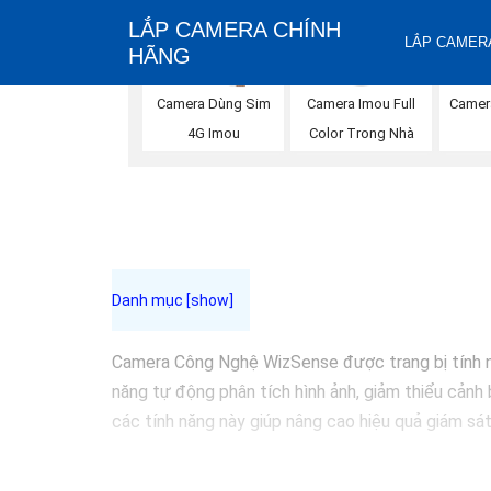
LẮP CAMERA CHÍNH
LẮP CAMERA
HÃNG
Camera Imou Full
Camera Dùng Sim
Camer
Color Trong Nhà
4G Imou
Camera Công Nghệ WizSense được trang bị tính năn
năng tự động phân tích hình ảnh, giảm thiểu cảnh 
các tính năng này giúp nâng cao hiệu quả giám sát