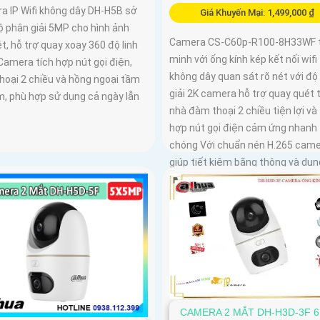
a IP Wifi không dây DH-H5B sở
Giá Khuyến Mại: 1,499,000 ₫
ộ phân giải 5MP cho hình ảnh
Camera CS-C60p-R100-8H33WF 
t, hỗ trợ quay xoay 360 độ linh
minh với ống kính kép kết nối wifi
Camera tích hợp nút gọi điện,
không dây quan sát rõ nét với độ
hoại 2 chiều và hồng ngoại tầm
giải 2K camera hỗ trợ quay quét 
m, phù hợp sử dụng cả ngày lẫn
nhà đàm thoại 2 chiều tiện lợi và 
hợp nút gọi điện cảm ứng nhanh
chóng Với chuẩn nén H.265 cam
giúp tiết kiệm băng thông và dun
lượng lưu trữ hiệu quả
CAMERA 2 MẮT DH-H3D-3F 