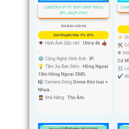
CAMERA IP PT WIFI 8MP IMOU
CAM
IPC-A82P-PRO
Giá Bán: Liên hệ
Giá Khuyến Mại: 5%-35%
️⚡ Ch
👁 Hình Ảnh Sắc nét :
Ultra 4k 👍🏾
⚒ Cô
.
❃ Vi
⚙ Công Nghệ Hình Ảnh :
IP.
Có M
💡 Tầm Xa Ban Đêm :
Hồng Ngoại
⛓ Lo
'
10m Hồng Ngoại SMD.
️✔️ Đ
🎼️ Camera Dòng
Dome Kim loại +
Nhựa.
️👮 Khả Năng :
Thu Âm.