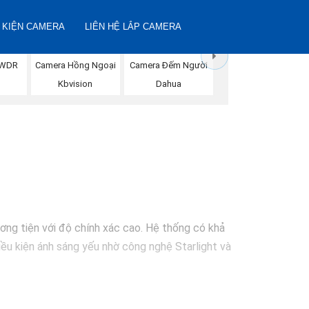
 KIỆN CAMERA
LIÊN HỆ LẮP CAMERA
Camera Đếm Người
DWDR
Camera Hồng Ngoại
Dahua
Kbvision
ơng tiện với độ chính xác cao. Hệ thống có khả
iều kiện ánh sáng yếu nhờ công nghệ Starlight và