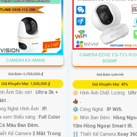
CAMERA EZVIZ CS-TY1-R10
CAMERA KX-AM6W
8G8WF
Giá Bán: 1,700,000 ₫
Giá Bán: Liên Hệ
Giá Khuyến Mại: 1,500,000 ₫
Giá Khuyến Mại: 45%
h Ảnh Sắc nét :
Ultra 3k +
🔆 Hình Ành Chất Lượng :
Ult
ét .
👍🏾 .
ng Nghệ Hình Ảnh :
IP.
⚙ Công Nghệ :
IP Wifi.
i xem thiếu sáng :
Full Color
⭐ Nhìn Ban Đêm :
Hồng Ngo
Có Màu Ban Ðêm.
10m Hồng Ngoại Smart IR.
hiết Kế Camera
2 Mắt Trong
⛓ Thiết Kế Camera
Xoay 360