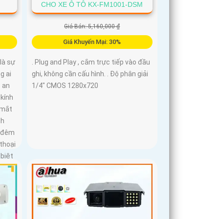
CHO XE Ô TÔ KX-FM1001-DSM
Giá Bán: 5,160,000 ₫
Giá Khuyến Mại: 30%
là sự
. Plug and Play , cắm trực tiếp vào đầu
g ai
ghi, không cần cấu hình. . Độ phân giải
 an
1/4" CMOS 1280x720
 kính
 mắt
nh
n đêm
thoại
 biệt