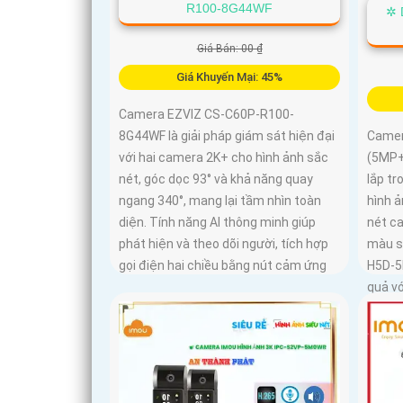
R100-8G44WF
✲ 
Giá Bán: 00 ₫
Giá Khuyến Mại: 45%
Camera EZVIZ CS-C60P-R100-
8G44WF là giải pháp giám sát hiện đại
Camer
với hai camera 2K+ cho hình ảnh sắc
(5MP+
nét, góc dọc 93° và khả năng quay
lắp tr
ngang 340°, mang lại tầm nhìn toàn
hình ả
diện. Tính năng AI thông minh giúp
nét ca
phát hiện và theo dõi người, tích hợp
màu s
gọi điện hai chiều bằng nút cảm ứng
H5D-5
quả vớ
thú cư