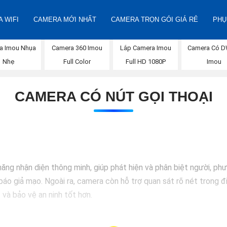
 WIFI
CAMERA MỚI NHẤT
CAMERA TRỌN GÓI GIÁ RẺ
PHỤ
a Imou Nhụa
Camera 360 Imou
Lắp Camera Imou
Camera Có 
Nhẹ
Full Color
Full HD 1080P
Imou
CAMERA CÓ NÚT GỌI THOẠI
g nhận diện thông minh, giúp phát hiện và phân biệt người, phư
báo giả mạo. Ngoài ra, camera còn hỗ trợ quan sát rõ nét trong đ
 và bảo vệ an ninh tốt hơn.