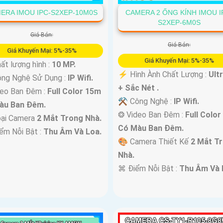
ERA IMOU IPC-S2XEP-10M0S
CAMERA 2 ỐNG KÍNH IMOU I
S2XEP-6M0S
Giá Bán:
Giá Bán:
Giá Khuyến Mại: 5%-35%
Giá Khuyến Mại: 5%-35%
ất lượng hình :
10 MP.
️⚡ Hình Ành Chất Lượng :
Ult
ng Nghệ Sử Dụng :
IP Wifi.
+ Sắc Nét .
deo Ban Đêm :
Full Color 15m
⚒ Công Nghệ :
IP Wifi.
àu Ban Ðêm.
❂ Video Ban Đêm :
Full Colo
ại Camera
2 Mắt Trong Nhà.
Có Màu Ban Ðêm.
iểm Nỗi Bật :
Thu Âm Và Loa.
🎨 Camera Thiết Kế
2 Mắt T
Nhà.
️⌘ Điểm Nỗi Bật :
Thu Âm Và 