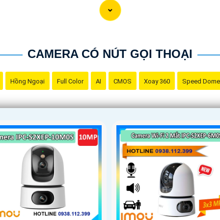
CAMERA CÓ NÚT GỌI THOẠI
Hồng Ngoại
Full Color
AI
CMOS
Xoay 360
Speed Dome