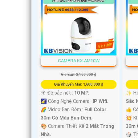
CAMERA KX-AM10W
Giá Bán: 2,100,000 ₫
Giá Khuyến Mại: 1,600,000 ₫
☀️ Độ sắc nét :
10 MP.
✨ Hìn
🌠 Công Nghệ Camera :
IP Wifi.
Sắc N
🌈 Video Ban Đêm :
Full Color
👍 Cô
30m Có Màu Ban Ðêm.
💥 Kh
🎨 Camera Thiết Kế
2 Mắt Trong
30m 
Nhà.
🎲 T