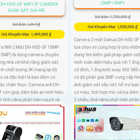
(3MP+3MP)
DH-H5D-5F WIFI IP CAMERA
GIÁM SÁT GIÁ RẺ
Giá Bán: 1,700,000 ₫
Giá Bán: Liên h₫
Giá Khuyến Mại: 1,500,000 ₫
Giá Khuyến Mại: 1,499,000 ₫
Camera 2 mắt Dahua DH-H3D-3F 
lựa chọn vô cùng hợp lý cho nhữn
a Wifi 2 Mắt DH-H5D-5F 10MP
đang tìm kiếm giải pháp giám sát
5MP) là dòng camera chuyên
ninh toàn diện hiệu quả với 1 ống
ong nhà với khả năng giám sát
cố đình, 1 ống kính xoay 360. Mỗi
nh chất lượng 3K mang lại độ
có độ phân giải 2MP cung cấp hì
o và đặc biệt là ban đêm có
ảnh giám sát sắc nét, hỗ trợ ba
ắc chân thực. Camera wifi DH-
có màu, tích hợp mic và loa đàm 
F còn giúp đảm bảo an ninh hiệu
2 chiều, khả năng phát hiện phân
i tính năng phát hiện người và
người vật độ chính xác cao
ng với độ chính xác cao