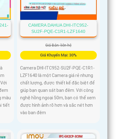
241-
CAMERA DAHUA DHI-ITC952-
SU2F-PQE-C1R1-LZF1640
Giá Bán: liên hệ
Giá Khuyến Mại: 30%
là
Camera DHI-ITC952-SU2F-PQE-C1R1-
ảm
LZF1640 là một Camera giá rẻ nhưng
 Với
chất lượng, được thiết kế đặc biệt để
 đem
giúp bạn quan sát ban đêm. Với công
ng màu
nghệ hồng ngoại 50m, bạn có thể xem
i tiết
được hình ảnh rõ hơn và sắc nét hơn
vào ban đêm