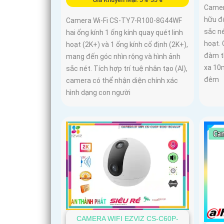
Camer
hữu đ
Camera Wi-Fi CS-TY7-R100-8G44WF
sắc né
hai ống kính 1 ống kính quay quét linh
hoạt. 
hoạt (2K+) và 1 ống kính cố định (2K+),
đàm t
mang đến góc nhìn rộng và hình ảnh
xa 10
sắc nét. Tích hợp trí tuệ nhân tạo (AI),
đêm
camera có thể nhận diện chính xác
hình dạng con người
CAMERA WIFI EZVIZ CS-C60P-