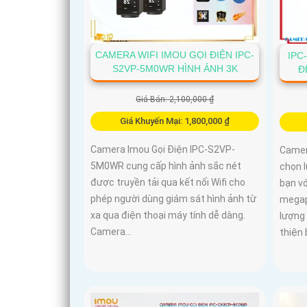
CAMERA WIFI IMOU GỌI ĐIỆN IPC-
IPC
S2VP-5M0WR HÌNH ẢNH 3K
Đ
Giá Bán: 2,100,000 ₫
Giá Khuyến Mại: 1,800,000 ₫
Camera Imou Gọi Điện IPC-S2VP-
Camer
5M0WR cung cấp hình ảnh sắc nét
chọn l
được truyền tải qua kết nối Wifi cho
bạn vớ
phép người dùng giám sát hình ảnh từ
megapi
xa qua điện thoại máy tính dễ dàng.
lượng
Camera...
thiện 