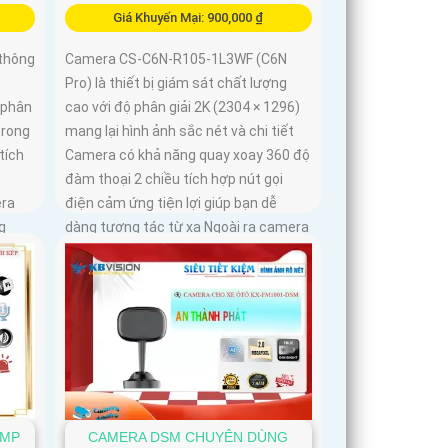
Giá Khuyến Mại: 900,000 ₫
thông
Camera CS-C6N-R105-1L3WF (C6N
Pro) là thiết bị giám sát chất lượng
 phân
cao với độ phân giải 2K (2304 × 1296)
trong
mang lại hình ảnh sắc nét và chi tiết
tích
Camera có khả năng quay xoay 360 độ
đàm thoại 2 chiều tích hợp nút gọi
era
điện cảm ứng tiện lợi giúp bạn dễ
g
dàng tương tác từ xa Ngoài ra camera
còn được trang bị công nghệ phát
hiện chuyển động thông minh tăng
cường an ninh cho không gian của
bạn. Loại Camera quan sát Wifi Không
Dây CS-C6N-R105-1L3WF 3
6MP
CAMERA DSM CHUYÊN DÙNG