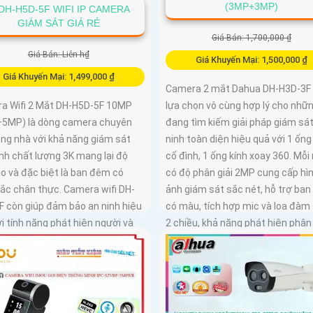
(3MP+3MP)
DH-H5D-5F WIFI IP CAMERA
GIÁM SÁT GIÁ RẺ
Giá Bán: 1,700,000 ₫
Giá Bán: Liên h₫
Giá Khuyến Mại: 1,500,000 ₫
Giá Khuyến Mại: 1,499,000 ₫
Camera 2 mắt Dahua DH-H3D-3F 
lựa chọn vô cùng hợp lý cho nhữn
a Wifi 2 Mắt DH-H5D-5F 10MP
đang tìm kiếm giải pháp giám sát
5MP) là dòng camera chuyên
ninh toàn diện hiệu quả với 1 ống
ong nhà với khả năng giám sát
cố đình, 1 ống kính xoay 360. Mỗi
nh chất lượng 3K mang lại độ
có độ phân giải 2MP cung cấp hì
o và đặc biệt là ban đêm có
ảnh giám sát sắc nét, hỗ trợ ba
ắc chân thực. Camera wifi DH-
có màu, tích hợp mic và loa đàm 
F còn giúp đảm bảo an ninh hiệu
2 chiều, khả năng phát hiện phân
i tính năng phát hiện người và
người vật độ chính xác cao
ng với độ chính xác cao