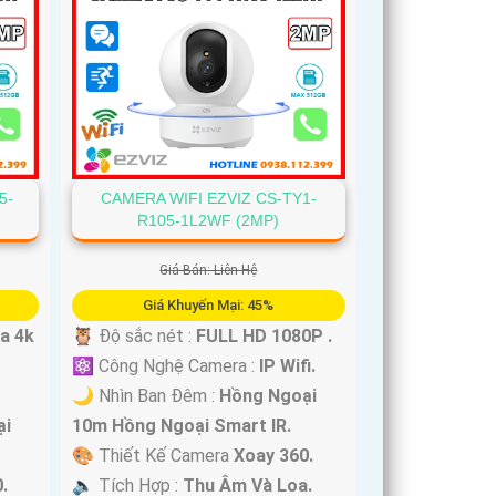
CAMERA WIFI EZVIZ CS-TY1-
5-
R105-1L2WF (2MP)
Giá Bán: Liên Hệ
Giá Khuyến Mại: 45%
🦉 Độ sắc nét :
FULL HD 1080P .
ra 4k
⚛️ Công Nghệ Camera :
IP Wifi.
🌙 Nhìn Ban Đêm :
Hồng Ngoại
10m Hồng Ngoại Smart IR.
ại
🎨 Thiết Kế Camera
Xoay 360.
️🔈 Tích Hợp :
Thu Âm Và Loa.
.