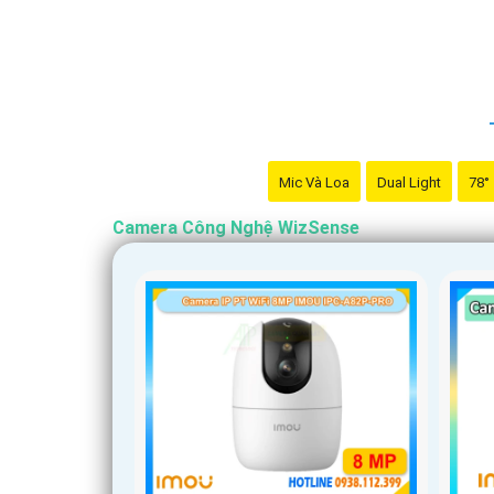
Mic Và Loa
Dual Light
78°
Camera Công Nghệ WizSense