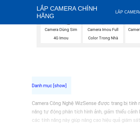
LẮP CAMERA CHÍNH
LẮP CAMERA
HÃNG
Camera Imou Full
Camera Dùng Sim
Camer
Color Trong Nhà
4G Imou
Camera Công Nghệ WizSense được trang bị tính năn
năng tự động phân tích hình ảnh, giảm thiểu cảnh 
các tính năng này giúp nâng cao hiệu quả giám sát