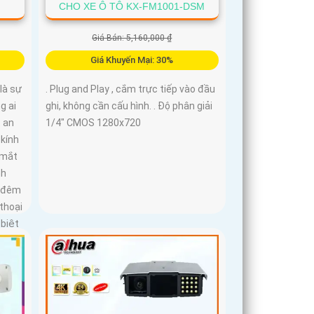
CHO XE Ô TÔ KX-FM1001-DSM
Giá Bán: 5,160,000 ₫
Giá Khuyến Mại: 30%
là sự
. Plug and Play , cắm trực tiếp vào đầu
g ai
ghi, không cần cấu hình. . Độ phân giải
 an
1/4" CMOS 1280x720
 kính
 mắt
nh
n đêm
thoại
 biệt