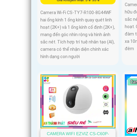
Camer
hữu đ
Camera Wi-Fi CS-TY7-R100-8G44WF
sắc né
hai ống kính 1 ống kính quay quét linh
hoạt. 
hoạt (2K+) và 1 ống kính cố định (2K+),
đàm t
mang đến góc nhìn rộng và hình ảnh
xa 10
sắc nét. Tích hợp trí tuệ nhân tạo (AI),
đêm
camera có thể nhận diện chính xác
hình dạng con người
CAMERA WIFI EZVIZ CS-C60P-