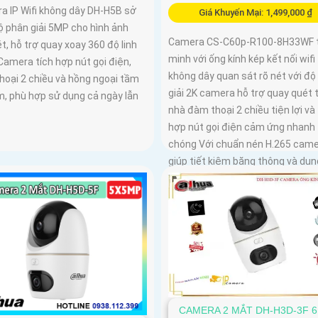
a IP Wifi không dây DH-H5B sở
Giá Khuyến Mại: 1,499,000 ₫
ộ phân giải 5MP cho hình ảnh
Camera CS-C60p-R100-8H33WF 
t, hỗ trợ quay xoay 360 độ linh
minh với ống kính kép kết nối wifi
Camera tích hợp nút gọi điện,
không dây quan sát rõ nét với độ
hoại 2 chiều và hồng ngoại tầm
giải 2K camera hỗ trợ quay quét 
m, phù hợp sử dụng cả ngày lẫn
nhà đàm thoại 2 chiều tiện lợi và 
hợp nút gọi điện cảm ứng nhanh
chóng Với chuẩn nén H.265 cam
giúp tiết kiệm băng thông và dun
lượng lưu trữ hiệu quả
CAMERA 2 MẮT DH-H3D-3F 