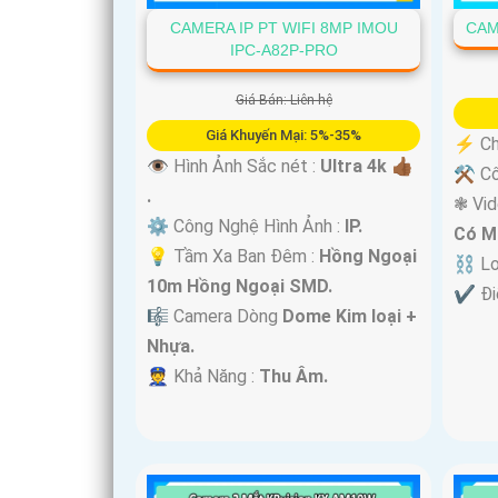
CAMERA IP PT WIFI 8MP IMOU
CAM
IPC-A82P-PRO
Giá Bán: Liên hệ
Giá Khuyến Mại: 5%-35%
️⚡ Ch
👁 Hình Ảnh Sắc nét :
Ultra 4k 👍🏾
⚒ Cô
.
❃ Vi
⚙ Công Nghệ Hình Ảnh :
IP.
Có M
💡 Tầm Xa Ban Đêm :
Hồng Ngoại
⛓ Lo
'
10m Hồng Ngoại SMD.
️✔️ Đ
🎼️ Camera Dòng
Dome Kim loại +
Nhựa.
️👮 Khả Năng :
Thu Âm.