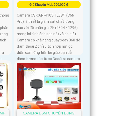
Giá Khuyến Mại: 900,000 ₫
thông
Camera CS-C6N-R105-1L3WF (C6N
Pro) là thiết bị giám sát chất lượng
 phân
cao với độ phân giải 2K (2304 × 1296)
trong
mang lại hình ảnh sắc nét và chi tiết
tích
Camera có khả năng quay xoay 360 độ
đàm thoại 2 chiều tích hợp nút gọi
era
điện cảm ứng tiện lợi giúp bạn dễ
g
dàng tương tác từ xa Ngoài ra camera
còn được trang bị công nghệ phát
hiện chuyển động thông minh tăng
cường an ninh cho không gian của
bạn. Loại Camera quan sát Wifi Không
Dây CS-C6N-R105-1L3WF 3
6MP
CAMERA DSM CHUYÊN DÙNG