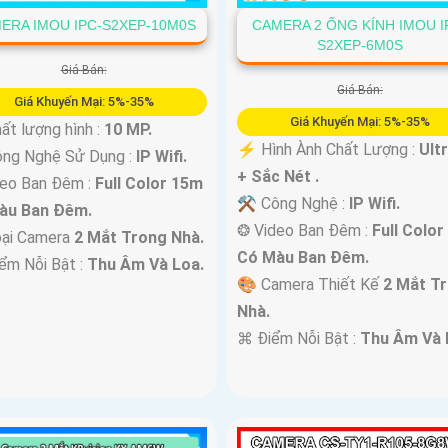
ERA IMOU IPC-S2XEP-10M0S
CAMERA 2 ỐNG KÍNH IMOU I
S2XEP-6M0S
Giá Bán:
Giá Bán:
Giá Khuyến Mại: 5%-35%
Giá Khuyến Mại: 5%-35%
ất lượng hình :
10 MP.
️⚡ Hình Ành Chất Lượng :
Ult
ng Nghệ Sử Dụng :
IP Wifi.
+ Sắc Nét .
deo Ban Đêm :
Full Color 15m
⚒ Công Nghệ :
IP Wifi.
àu Ban Ðêm.
❂ Video Ban Đêm :
Full Colo
ại Camera
2 Mắt Trong Nhà.
Có Màu Ban Ðêm.
iểm Nỗi Bật :
Thu Âm Và Loa.
🎨 Camera Thiết Kế
2 Mắt T
Nhà.
️⌘ Điểm Nỗi Bật :
Thu Âm Và 