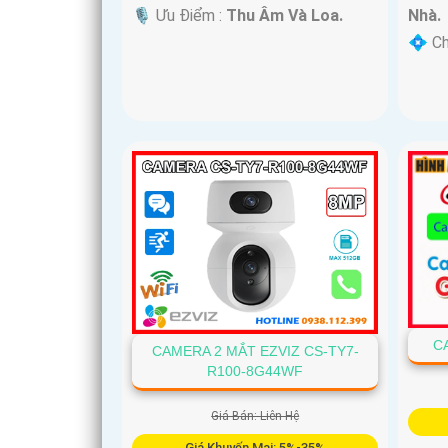
️🎙 Ưu Điểm :
Thu Âm Và Loa.
Nhà.
️💠 C
C
CAMERA 2 MẮT EZVIZ CS-TY7-
R100-8G44WF
Giá Bán: Liên Hệ
Giá Khuyến Mại: 5%-35%