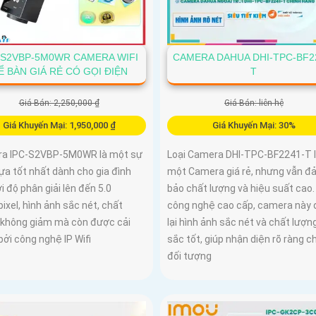
-S2VBP-5M0WR CAMERA WIFI
CAMERA DAHUA DHI-TPC-BF2
Ể BÀN GIÁ RẺ CÓ GỌI ĐIỆN
T
Giá Bán: 2,250,000 ₫
Giá Bán: liên hệ
Giá Khuyến Mại: 1,950,000 ₫
Giá Khuyến Mại: 30%
a IPC-S2VBP-5M0WR là một sự
Loại Camera DHI-TPC-BF2241-T 
ựa tốt nhất dành cho gia đình
một Camera giá rẻ, nhưng vẫn đ
i độ phân giải lên đến 5.0
bảo chất lượng và hiệu suất cao.
xel, hình ảnh sắc nét, chất
công nghệ cao cấp, camera này
 không giảm mà còn được cải
lại hình ảnh sắc nét và chất lượ
bởi công nghệ IP Wifi
sắc tốt, giúp nhận diện rõ ràng ch
đối tượng