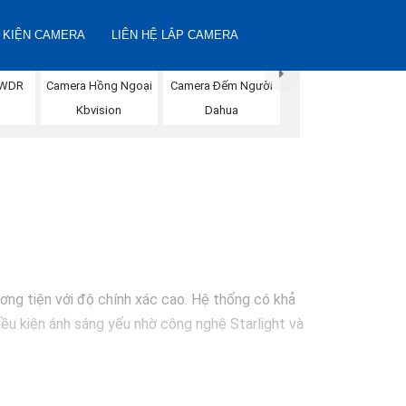
 KIỆN CAMERA
LIÊN HỆ LẮP CAMERA
Camera Đếm Người
DWDR
Camera Hồng Ngoại
Dahua
Kbvision
ơng tiện với độ chính xác cao. Hệ thống có khả
iều kiện ánh sáng yếu nhờ công nghệ Starlight và