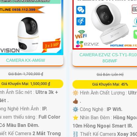
CAMERA EZVIZ CS-TY1-R10
CAMERA KX-AM6W
8G8WF
Giá Bán: 1,700,000 ₫
Giá Bán: Liên Hệ
Giá Khuyến Mại: 1,500,000 ₫
Giá Khuyến Mại: 45%
h Ảnh Sắc nét :
Ultra 3k +
🔆 Hình Ành Chất Lượng :
Ult
ét .
👍🏾 .
ng Nghệ Hình Ảnh :
IP.
⚙ Công Nghệ :
IP Wifi.
i xem thiếu sáng :
Full Color
⭐ Nhìn Ban Đêm :
Hồng Ngo
Có Màu Ban Ðêm.
10m Hồng Ngoại Smart IR.
hiết Kế Camera
2 Mắt Trong
⛓ Thiết Kế Camera
Xoay 360