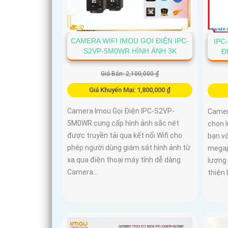
CAMERA WIFI IMOU GỌI ĐIỆN IPC-
IPC
S2VP-5M0WR HÌNH ẢNH 3K
Đ
Giá Bán: 2,100,000 ₫
Giá Khuyến Mại: 1,800,000 ₫
Camera Imou Gọi Điện IPC-S2VP-
Camer
5M0WR cung cấp hình ảnh sắc nét
chọn l
được truyền tải qua kết nối Wifi cho
bạn vớ
phép người dùng giám sát hình ảnh từ
megapi
xa qua điện thoại máy tính dễ dàng.
lượng
Camera...
thiện 