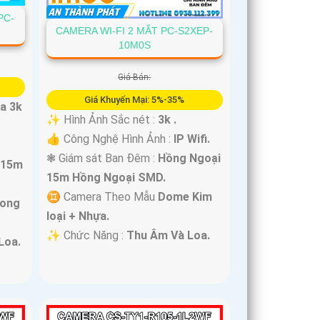
PC-
CAMERA WI-FI 2 MẮT PC-S2XEP-
10M0S
Giá Bán:
Giá Khuyến Mại: 5%-35%
ra 3k
✨ Hình Ảnh Sắc nét :
3k .
👍 Công Nghệ Hình Ảnh :
IP Wifi.
❃ Giám sát Ban Đêm :
Hồng Ngoại
r 15m
15m Hồng Ngoại SMD.
♊ Camera Theo Mẫu
Dome Kim
rong
loại + Nhựa.
️✨ Chức Năng :
Thu Âm Và Loa.
Loa.