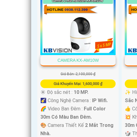
CAMERA KX-AM10W
Giá Bán: 2,100,000 ₫
Giá Khuyến Mại: 1,600,000 ₫
☀️ Độ sắc nét :
10 MP.
✨ Hìn
🌠 Công Nghệ Camera :
IP Wifi.
Sắc N
🌈 Video Ban Đêm :
Full Color
👍 Cô
30m Có Màu Ban Ðêm.
💥 Kh
🎨 Camera Thiết Kế
2 Mắt Trong
30m 
Nhà.
🎲 T