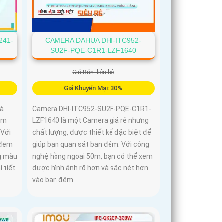
241-
CAMERA DAHUA DHI-ITC952-
SU2F-PQE-C1R1-LZF1640
Giá Bán: liên hệ
Giá Khuyến Mại: 30%
là
Camera DHI-ITC952-SU2F-PQE-C1R1-
ảm
LZF1640 là một Camera giá rẻ nhưng
 Với
chất lượng, được thiết kế đặc biệt để
 đem
giúp bạn quan sát ban đêm. Với công
ng màu
nghệ hồng ngoại 50m, bạn có thể xem
i tiết
được hình ảnh rõ hơn và sắc nét hơn
vào ban đêm