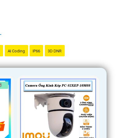
AI Coding
IP66
3D DNR