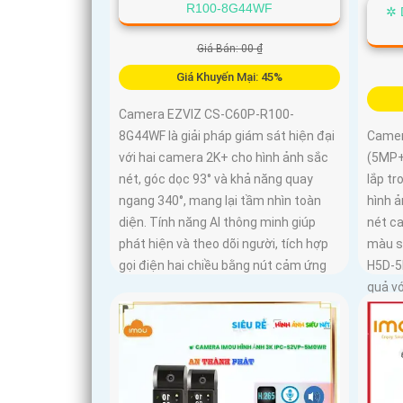
R100-8G44WF
✲ 
Giá Bán: 00 ₫
Giá Khuyến Mại: 45%
Camera EZVIZ CS-C60P-R100-
8G44WF là giải pháp giám sát hiện đại
Camer
với hai camera 2K+ cho hình ảnh sắc
(5MP+
nét, góc dọc 93° và khả năng quay
lắp tr
ngang 340°, mang lại tầm nhìn toàn
hình ả
diện. Tính năng AI thông minh giúp
nét ca
phát hiện và theo dõi người, tích hợp
màu s
gọi điện hai chiều bằng nút cảm ứng
H5D-5
quả vớ
thú cư