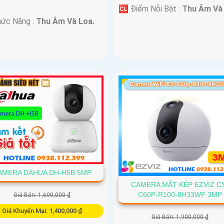
️🆑 Điểm Nỗi Bật :
Thu Âm Và 
hức Năng :
Thu Âm Và Loa.
AMERA DAHUA DH-H5B 5MP
CAMERA MẮT KÉP EZVIZ C
C60P-R100-8H33WF 3MP
Giá Bán: 1,600,000 ₫
Giá Khuyến Mại: 1,400,000 ₫
Giá Bán: 1,900,000 ₫