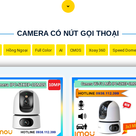
CAMERA CÓ NÚT GỌI THOẠI
Hồng Ngoại
Full Color
AI
CMOS
Xoay 360
Speed Dome