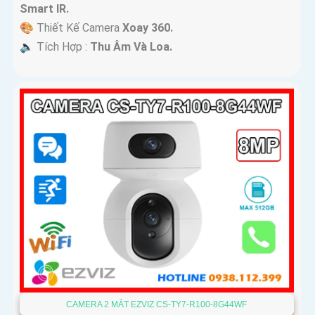
Smart IR.
🎨 Thiết Kế Camera
Xoay 360.
️🔈 Tích Hợp :
Thu Âm Và Loa.
CAMERA 2 MẮT EZVIZ CS-TY7-R100-8G44WF