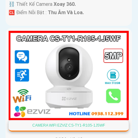
⛓ Thiết Kế Camera
Xoay 360.
️🆑 Điểm Nỗi Bật :
Thu Âm Và Loa.
CAMERA WIFI EZVIZ CS-TY1-R105-1J5WF