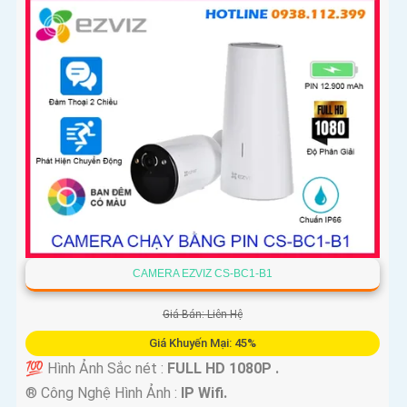
CAMERA EZVIZ CS-BC1-B1
Giá Bán: Liên Hệ
Giá Khuyến Mại: 45%
💯 Hình Ảnh Sắc nét :
FULL HD 1080P .
®️ Công Nghệ Hình Ảnh :
IP Wifi.