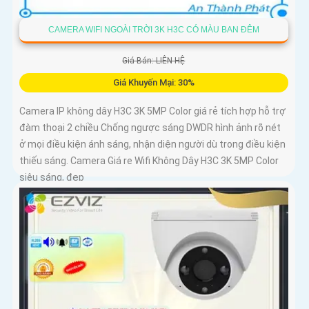
CAMERA WIFI NGOÀI TRỜI 3K H3C CÓ MÀU BAN ĐÊM
Giá Bán: LIÊN HỆ
Giá Khuyến Mại: 30%
Camera IP không dây H3C 3K 5MP Color giá rẻ tích hợp hỗ trợ
đàm thoại 2 chiều Chống ngược sáng DWDR hình ảnh rõ nét
ở mọi điều kiện ánh sáng, nhận diện người dù trong điều kiện
thiếu sáng. Camera Giá re Wifi Không Dây H3C 3K 5MP Color
siêu sáng, đẹp