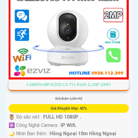
CAMERA WIFI EZVIZ CS-TY1-R105-1L2WF (2MP)
Giá Bán: Liên Hệ
Giá Khuyến Mại: 45%
🦉 Độ sắc nét :
FULL HD 1080P .
⚛️ Công Nghệ Camera :
IP Wifi.
🌙 Nhìn Ban Đêm :
Hồng Ngoại 10m Hồng Ngoại