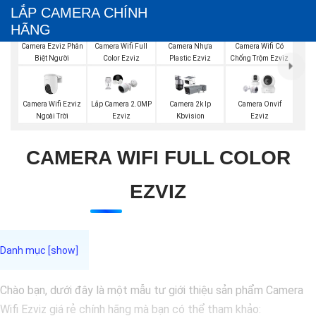
LẮP CAMERA CHÍNH
HÃNG
Camera Ezviz Phân
Camera Wifi Full
Camera Nhựa
Camera Wifi Có
Biệt Người
Color Ezviz
Plastic Ezviz
Chống Trộm Ezviz
Camera Wifi Ezviz
Lắp Camera 2.0MP
Camera 2k Ip
Camera Onvif
Ngoài Trời
Ezviz
Kbvision
Ezviz
CAMERA WIFI FULL COLOR
EZVIZ
Chào bạn, dưới đây là một mẫu tư giới thiệu sản phẩm Camera
Wifi Ezviz giá rẻ chính hãng mà bạn có thể tham khảo: