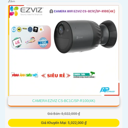
đèn
CAMERA EZVIZ CS-BC1C/SP-R100(4K)
Giá Bán: 5,022,000 ₫
Giá Khuyến Mại: 5,022,000 ₫