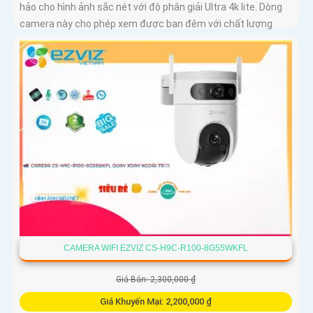
hảo cho hình ảnh sắc nét với độ phân giải Ultra 4k lite. Dòng
camera này cho phép xem được ban đêm với chất lượng
màu sắc như ban ngày, đến 30m
CAMERA WIFI EZVIZ CS-H9C-R100-8G55WKFL
Giá Bán: 2,300,000 ₫
Giá Khuyến Mại: 2,200,000 ₫