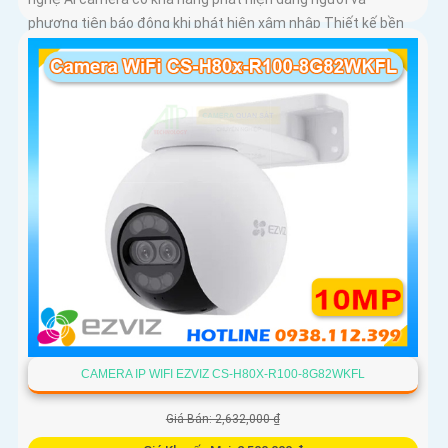
phương tiện báo động khi phát hiện xâm nhập Thiết kế bền
bỉ chống nước IP65 phù hợp lắp đặt trong mọi điều kiện thời
tiết. Camera An Ninh CS-CB5-R100-2F8WFL có khả năng còi
hú, đèn chớp báo động, Wifi Không Dây, chức năng AI deep
learning phân biệt người & phương tiện
CAMERA IP WIFI EZVIZ CS-H80X-R100-8G82WKFL
Giá Bán: 2,632,000 ₫