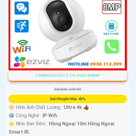
'
CAMERA EZVIZ CS-TY1-R105-8G8WF
Giá Bán: Liên Hệ
Giá Khuyến Mại: 45%
🔆 Hình Ành Chất Lượng :
Ultra 4k 👍🏾 .
⚙ Công Nghệ :
IP Wifi.
⭐ Nhìn Ban Đêm :
Hồng Ngoại 10m Hồng Ngoại
Smart IR.