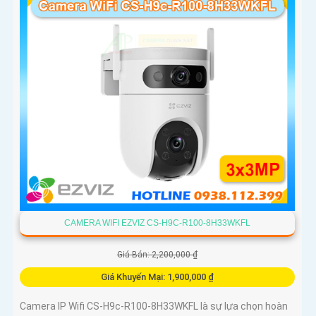
nghệ xử lý hình ảnh thiếu sáng cùng hồng ngoại Smart IR ban
đêm mang lại chất lượng ảnh rõ nét và sắc sảo
CAMERA WIFI EZVIZ CS-H9C-R100-8H33WKFL
Giá Bán: 2,200,000 ₫
Giá Khuyến Mại: 1,900,000 ₫
Camera IP Wifi CS-H9c-R100-8H33WKFL là sự lựa chọn hoàn