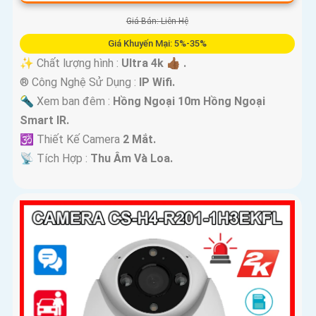
Giá Bán: Liên Hệ
Giá Khuyến Mại: 5%-35%
✨ Chất lượng hình :
Ultra 4k 👍🏾 .
®️ Công Nghệ Sử Dụng :
IP Wifi.
🔦 Xem ban đêm :
Hồng Ngoại 10m Hồng Ngoại
Smart IR.
🕉️ Thiết Kế Camera
2 Mắt.
️📡 Tích Hợp :
Thu Âm Và Loa.