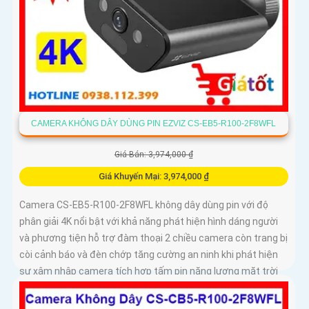
CAMERA KHÔNG DÂY DÙNG PIN EZVIZ CS-EB5-R100-2F8WFL
Giá Bán: 3,974,000 ₫
Giá Khuyến Mại: 3,974,000 ₫
Camera CS-EB5-R100-2F8WFL không dây dùng pin với độ
phân giải 4K nổi bật với khả năng phát hiện hình dáng người
và phương tiện hỗ trợ đàm thoại 2 chiều camera còn trang bị
còi cảnh báo và đèn chớp tăng cường an ninh khi phát hiện
sự xâm nhập camera tích hợp tấm pin năng lượng mặt trời
và pin sạc đạt chuẩn IP65 chống nước và bụi giúp hoạt động
bền bỉ trong mọi điều kiện thời tiết.