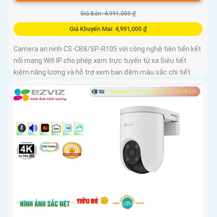
Giá Bán: 4,991,000 ₫
Giá Khuyến Mại: 4,991,000 ₫
Camera an ninh CS-CB8/SP-R105 với công nghệ tiên tiến kết
nối mạng Wifi IP cho phép xem trực tuyến từ xa Siêu tiết
kiệm năng lượng và hỗ trợ xem ban đêm màu sắc chi tiết.
CS-CB8/SP-R105 là camera an ninh sử dụng mạng điện
thoại xem từ xa qua Wifi IP