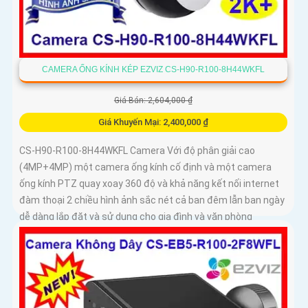
CAMERA ỐNG KÍNH KÉP EZVIZ CS-H90-R100-8H44WKFL
Giá Bán: 2,604,000 ₫
Giá Khuyến Mại: 2,400,000 ₫
CS-H90-R100-8H44WKFL Camera Với độ phân giải cao
(4MP+4MP) một camera ống kính cố định và một camera
ống kính PTZ quay xoay 360 độ và khả năng kết nối internet
đàm thoại 2 chiều hình ảnh sắc nét cả ban đêm lẫn ban ngày
dễ dàng lắp đặt và sử dụng cho gia đình và văn phòng
Camera an ninh không dây CS-H90-R100-8H44WKFL mang
đến sự an toàn và tiện lợi.