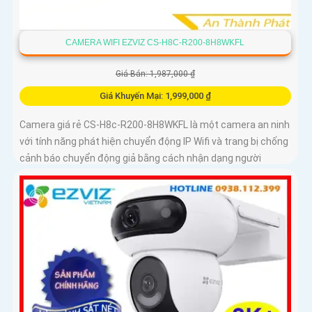
CAMERA WIFI EZVIZ CS-H8C-R200-8H8WKFL
Giá Bán: 1,987,000 ₫
Giá Khuyến Mại: 1,999,000 ₫
Camera giá rẻ CS-H8c-R200-8H8WKFL là một camera an ninh
với tính năng phát hiện chuyển động IP Wifi và trang bị chống
cảnh báo chuyển động giả bằng cách nhận dạng người
camera còn được trang bị chống ngược sáng DWDR công
nghệ giám sát ban đêm Full Color 20m camera có thiết kế
nhỏ gọn xoay 360 độ và có khe cắm thẻ nhớ Micro SD 512GB
với khả năng thu âm và phát âm thanh to rõ