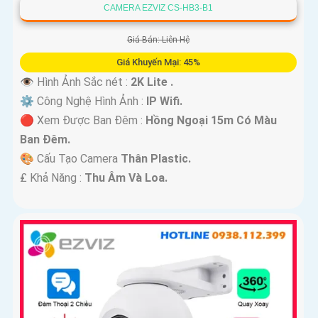
CAMERA EZVIZ CS-HB3-B1
Giá Bán: Liên Hệ
Giá Khuyến Mại: 45%
👁 Hình Ảnh Sắc nét :
2K Lite .
⚙ Công Nghệ Hình Ảnh :
IP Wifi.
🔴 Xem Được Ban Đêm :
Hồng Ngoại 15m Có Màu
Ban Ðêm.
🎨 Cấu Tạo Camera
Thân Plastic.
️₤ Khả Năng :
Thu Âm Và Loa.