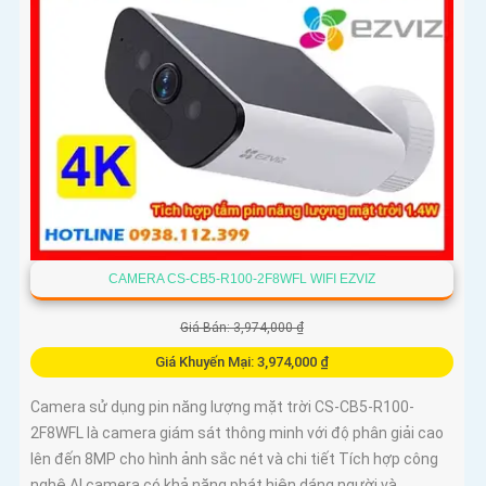
CAMERA CS-CB5-R100-2F8WFL WIFI EZVIZ
Giá Bán: 3,974,000 ₫
Giá Khuyến Mại: 3,974,000 ₫
Camera sử dụng pin năng lượng mặt trời CS-CB5-R100-
2F8WFL là camera giám sát thông minh với độ phân giải cao
lên đến 8MP cho hình ảnh sắc nét và chi tiết Tích hợp công
nghệ AI camera có khả năng phát hiện dáng người và