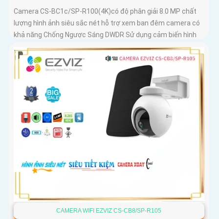
Camera CS-BC1c/SP-R100(4K)có độ phân giải 8.0 MP chất
lượng hình ảnh siêu sắc nét hỗ trợ xem ban đêm camera có
khả năng Chống Ngược Sáng DWDR Sử dụng cảm biến hình
ảnh CMOS camera CS-BC1c/SP-R100(4K) là một loại
camera giá rẻ với khả năng lưu trữ dữ liệu lên đến 512GB
thông qua khe thẻ nhớ
CAMERA WIFI EZVIZ CS-CB8/SP-R105