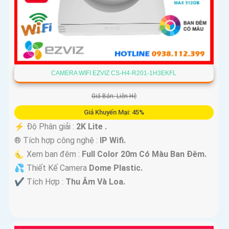
CAMERA WIFI EZVIZ CS-H4-R201-1H3EKFL
Giá Bán: Liên Hệ
Giá Khuyến Mại: 45%
️⚡ Độ Phân giải :
2K Lite .
®️ Tích hợp công nghệ :
IP Wifi.
🌜 Xem ban đêm :
Full Color 20m Có Màu Ban Ðêm.
💦 Thiết Kế Camera
Dome Plastic.
️✔️ Tích Hợp :
Thu Âm Và Loa.