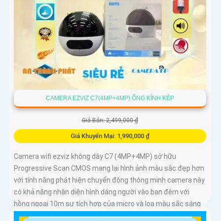
CAMERA EZVIZ C7(4MP+4MP) ỐNG KÍNH KÉP
Giá Bán: 2,499,000 ₫
Giá Khuyến Mại: 1,990,000 ₫
Camera wifi ezviz không dây C7 (4MP+4MP) sở hữu
Progressive Scan CMOS mang lại hình ảnh màu sắc đẹp hơn
với tính năng phát hiện chuyển động thông minh camera này
có khả năng nhận diện hình dáng người vào ban đêm với
hồng ngoại 10m sự tích hợp của micro và loa màu sắc sáng
đẹp 8.0 MP giúp phân biệt người một cách chính xác công