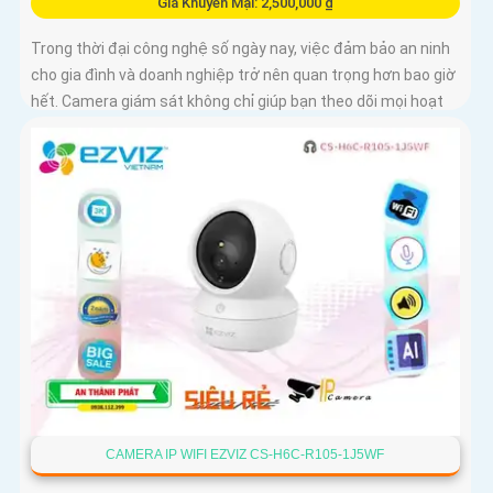
Giá Khuyến Mại: 2,500,000 ₫
Trong thời đại công nghệ số ngày nay, việc đảm bảo an ninh
cho gia đình và doanh nghiệp trở nên quan trọng hơn bao giờ
hết. Camera giám sát không chỉ giúp bạn theo dõi mọi hoạt
động xung quanh mà còn mang lại sự an tâm cho bạn và
những người thân yêu
CAMERA IP WIFI EZVIZ CS-H6C-R105-1J5WF