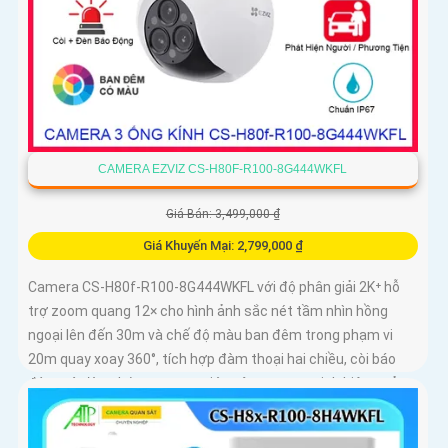
CAMERA EZVIZ CS-H80F-R100-8G444WKFL
Giá Bán: 3,499,000 ₫
Giá Khuyến Mại: 2,799,000 ₫
Camera CS-H80f-R100-8G444WKFL với độ phân giải 2K⁺ hỗ
trợ zoom quang 12× cho hình ảnh sắc nét tầm nhìn hồng
ngoại lên đến 30m và chế độ màu ban đêm trong phạm vi
20m quay xoay 360°, tích hợp đàm thoại hai chiều, còi báo
động và đèn chớp, camera giúp nâng cao an ninh hiệu quả.
Đạt chuẩn IP67 có khả năng chống bụi, nước, đảm bảo hoạt
động ổn định trong mọi điều kiện thời tiết