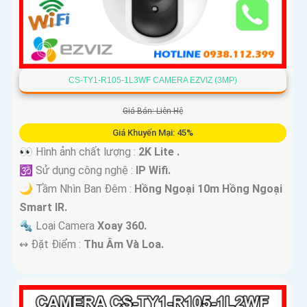
CS-TY1-R105-1L3WF CAMERA EZVIZ (3MP)
Giá Bán: Liên Hệ
Giá Khuyến Mại: 45%
👀 Hình ảnh chất lượng :
2K Lite .
🕉️ Sử dụng công nghệ :
IP Wifi.
🌙 Tầm Nhìn Ban Đêm :
Hồng Ngoại 10m Hồng Ngoại
Smart IR.
🔩 Loại Camera
Xoay 360.
️↭ Đặt Điểm :
Thu Âm Và Loa.