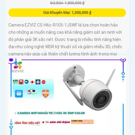
Giá Bán: 1,800,000 ₫
Giá Khuyến Mại: 1,300,000 ₫
Camera EZVIZ CS-H6c-R105-1J5WF là lựa chọn hoàn hảo
cho những ai muốn nâng cao khả năng giám sát an ninh với
độ phân giải 3K sắc nét. Được trang bị nhiều tính năng hiện
đại như công nghệ WDR kỹ thuật số và giảm nhiễu 3D, chiếc
camera này giúp cải thiện chất lượng hình ảnh trong mọi
điều kiện ánh sáng