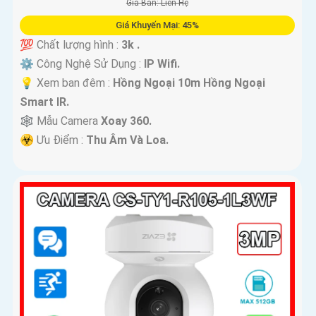
Giá Bán: Liên Hệ
Giá Khuyến Mại: 45%
💯 Chất lượng hình :
3k .
⚙ Công Nghệ Sử Dụng :
IP Wifi.
💡 Xem ban đêm :
Hồng Ngoại 10m Hồng Ngoại
Smart IR.
🕸️ Mẫu Camera
Xoay 360.
️☣️ Ưu Điểm :
Thu Âm Và Loa.