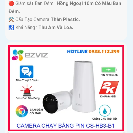
🔴 Giám sát Ban Đêm :
Hồng Ngoại 10m Có Màu Ban
Ðêm.
⚒ Cấu Tạo Camera
Thân Plastic.
️🛃 Khả Năng :
Thu Âm Và Loa.