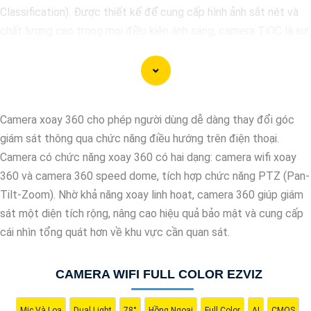
Classification). Được thiết kế để cung cấp hình ảnh sắt nét và
chất lượng cao trong mọi điều kiện ánh sáng, camera TiOC là sự
lựa chọn lý tưởng để bảo vệ ngôi nhà hay doanh nghiệp của bạn.
Với công nghệ TiOC, camera có khả năng phân biệt rõ ràng giữa
người và vật thể khác, giúp hạn chế tối đa việc báo động giả và
gửi cảnh báo khi phát hiện sự việc đáng ngờ. Camera TiOC cũng
Camera xoay 360 cho phép người dùng dễ dàng thay đổi góc
được trang bị cảm biến hồng ngoại và công nghệ AI để giữ cho
giám sát thông qua chức năng điều hướng trên điện thoại.
hình ảnh luôn rõ ràng, ngay cả trong điều kiện ánh sáng yếu.
Camera có chức năng xoay 360 có hai dạng: camera wifi xoay
Với khả năng ghi hình sắc nét và độ phân giải cao, camera TiOC
360 và camera 360 speed dome, tích hợp chức năng PTZ (Pan-
sẽ giúp bạn yên tâm theo dõi và giám sát mọi hoạt động xung
Tilt-Zoom). Nhờ khả năng xoay linh hoạt, camera 360 giúp giám
quanh ngôi nhà hay doanh nghiệp của mình. Đồng thời, tính năng
sát một diện tích rộng, nâng cao hiệu quả bảo mật và cung cấp
kết nối mạng thông qua ứng dụng di động cũng giúp bạn dễ
cái nhìn tổng quát hơn về khu vực cần quan sát.
dàng kiểm soát và quản lý từ xa mọi thứ một cách thuận tiện.
CAMERA WIFI FULL COLOR EZVIZ
Mic Và Loa
Dual Light
78°
Hồng Ngoại
Full Color
AI
CMOS