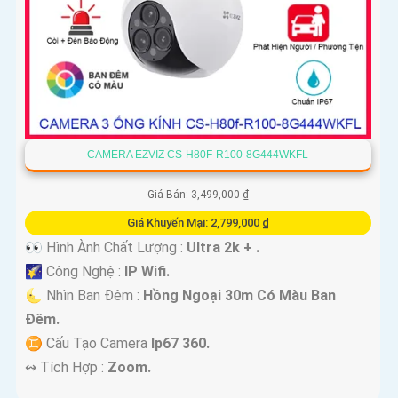
CAMERA EZVIZ CS-H80F-R100-8G444WKFL
Giá Bán: 3,499,000 ₫
Giá Khuyến Mại: 2,799,000 ₫
👀 Hình Ành Chất Lượng :
Ultra 2k + .
🌠 Công Nghệ :
IP Wifi.
🌜 Nhìn Ban Đêm :
Hồng Ngoại 30m Có Màu Ban
Ðêm.
♊ Cấu Tạo Camera
Ip67 360.
️↭ Tích Hợp :
Zoom.