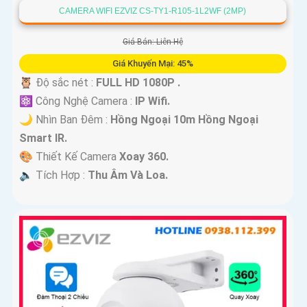
CAMERA WIFI EZVIZ CS-TY1-R105-1L2WF (2MP)
Giá Bán: Liên Hệ
Giá Khuyến Mại: 45%
🦉 Độ sắc nét :
FULL HD 1080P .
⚛️ Công Nghệ Camera :
IP Wifi.
🌙 Nhìn Ban Đêm :
Hồng Ngoại 10m Hồng Ngoại
Smart IR.
🎨 Thiết Kế Camera
Xoay 360.
️🔈 Tích Hợp :
Thu Âm Và Loa.