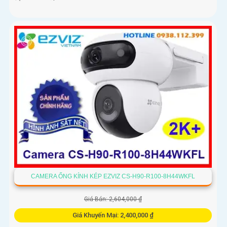
CAMERA ỐNG KÍNH KÉP EZVIZ CS-H90-R100-8H44WKFL
Giá Bán: 2,604,000 ₫
Giá Khuyến Mại: 2,400,000 ₫