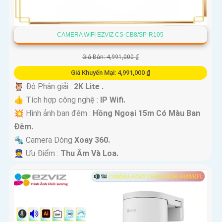
CAMERA WIFI EZVIZ CS-CB8/SP-R105
Giá Bán: 4,991,000 ₫
Giá Khuyến Mại: 4,991,000 ₫
🦉 Độ Phân giải :
2K Lite .
👍 Tích hợp công nghệ :
IP Wifi.
💥 Hình ảnh ban đêm :
Hồng Ngoại 15m Có Màu Ban
Ðêm.
🔩 Camera Dòng
Xoay 360.
️👮 Ưu Điểm :
Thu Âm Và Loa.