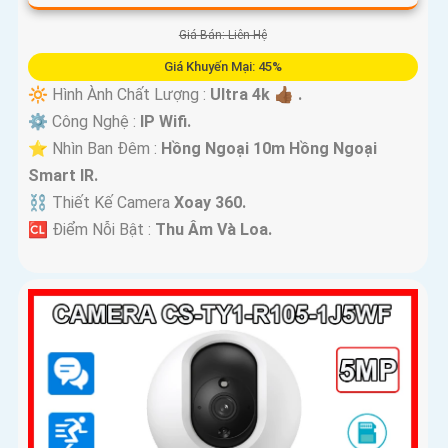
Giá Bán: Liên Hệ
Giá Khuyến Mại: 45%
🔆 Hình Ành Chất Lượng :
Ultra 4k 👍🏾 .
⚙ Công Nghệ :
IP Wifi.
⭐ Nhìn Ban Đêm :
Hồng Ngoại 10m Hồng Ngoại
Smart IR.
⛓ Thiết Kế Camera
Xoay 360.
️🆑 Điểm Nỗi Bật :
Thu Âm Và Loa.