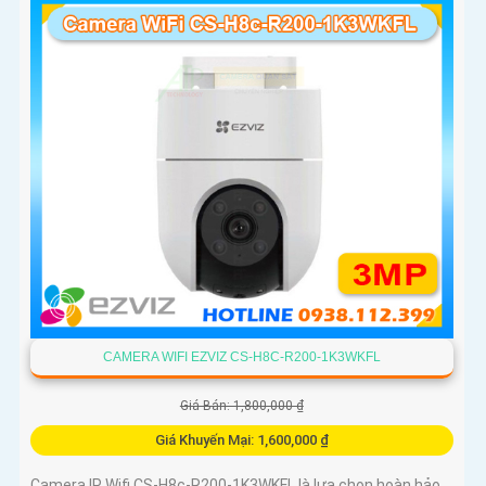
CAMERA WIFI EZVIZ CS-H8C-R200-1K3WKFL
Giá Bán: 1,800,000 ₫
Giá Khuyến Mại: 1,600,000 ₫
Camera IP Wifi CS-H8c-R200-1K3WKFL là lựa chọn hoàn hảo