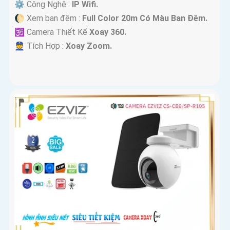
⚙ Công Nghệ :
IP Wifi.
🌔 Xem ban đêm :
Full Color 20m Có Màu Ban Ðêm.
🕉️ Camera Thiết Kế
Xoay 360.
️👮 Tích Hợp :
Xoay Zoom.