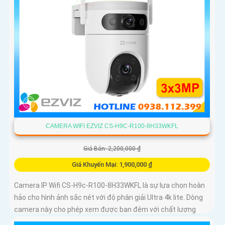
CAMERA WIFI EZVIZ CS-H9C-R100-8H33WKFL
Giá Bán: 2,200,000 ₫
Giá Khuyến Mại: 1,900,000 ₫
Camera IP Wifi CS-H9c-R100-8H33WKFL là sự lựa chọn hoàn
hảo cho hình ảnh sắc nét với độ phân giải Ultra 4k lite. Dòng
camera này cho phép xem được ban đêm với chất lượng
màu sắc như ban ngày, đến 30m