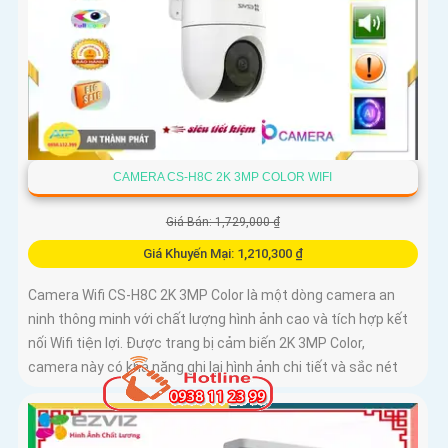
CAMERA CS-H8C 2K 3MP COLOR WIFI
Giá Bán: 1,729,000 ₫
Giá Khuyến Mại: 1,210,300 ₫
Camera Wifi CS-H8C 2K 3MP Color là một dòng camera an
ninh thông minh với chất lượng hình ảnh cao và tích hợp kết
nối Wifi tiện lợi. Được trang bị cảm biến 2K 3MP Color,
camera này có khả năng ghi lại hình ảnh chi tiết và sắc nét