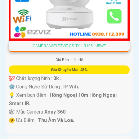
CAMERA WIFI EZVIZ CS-TY1-R105-1J5WF
Giá Bán: Liên Hệ
Giá Khuyến Mại: 45%
💯 Chất lượng hình :
3k .
⚙ Công Nghệ Sử Dụng :
IP Wifi.
💡 Xem ban đêm :
Hồng Ngoại 10m Hồng Ngoại
Smart IR.
🕸️ Mẫu Camera
Xoay 360.
️☣️ Ưu Điểm :
Thu Âm Và Loa.