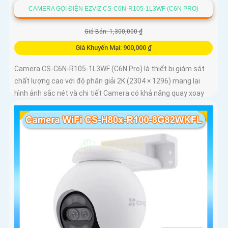
CAMERA GỌI ĐIỆN EZVIZ CS-C6N-R105-1L3WF (C6N PRO)
Giá Bán: 1,300,000 ₫
Giá Khuyến Mại: 900,000 ₫
Camera CS-C6N-R105-1L3WF (C6N Pro) là thiết bị giám sát
chất lượng cao với độ phân giải 2K (2304 × 1296) mang lại
hình ảnh sắc nét và chi tiết Camera có khả năng quay xoay
360 độ đàm thoại 2 chiều tích hợp nút gọi điện cảm ứng tiện
lợi giúp bạn dễ dàng tương tác từ xa Ngoài ra camera còn
được trang bị công nghệ phát hiện chuyển động thông minh
tăng cường an ninh cho không gian của bạn. Loại Camera
quan sát Wifi Không Dây CS-C6N-R105-1L3WF 3