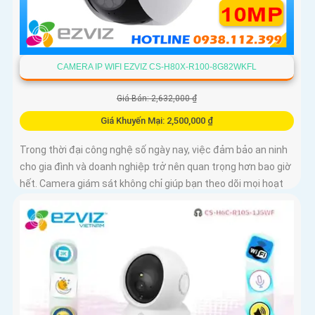
CAMERA IP WIFI EZVIZ CS-H80X-R100-8G82WKFL
Giá Bán: 2,632,000 ₫
Giá Khuyến Mại: 2,500,000 ₫
Trong thời đại công nghệ số ngày nay, việc đảm bảo an ninh
cho gia đình và doanh nghiệp trở nên quan trọng hơn bao giờ
hết. Camera giám sát không chỉ giúp bạn theo dõi mọi hoạt
động xung quanh mà còn mang lại sự an tâm cho bạn và
những người thân yêu