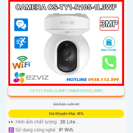
CS-TY1-R105-1L3WF CAMERA EZVIZ (3MP)
Giá Bán: Liên Hệ
Giá Khuyến Mại: 45%
👀 Hình ảnh chất lượng :
2K Lite .
🕉️ Sử dụng công nghệ :
IP Wifi.