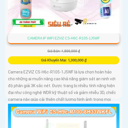
CAMERA IP WIFI EZVIZ CS-H6C-R105-1J5WF
Giá Bán: 1,800,000 ₫
Giá Khuyến Mại: 1,300,000 ₫
Camera EZVIZ CS-H6c-R105-1J5WF là lựa chọn hoàn hảo
cho những ai muốn nâng cao khả năng giám sát an ninh với
độ phân giải 3K sắc nét. Được trang bị nhiều tính năng hiện
đại như công nghệ WDR kỹ thuật số và giảm nhiễu 3D, chiếc
camera này giúp cải thiện chất lượng hình ảnh trong mọi
điều kiện ánh sáng