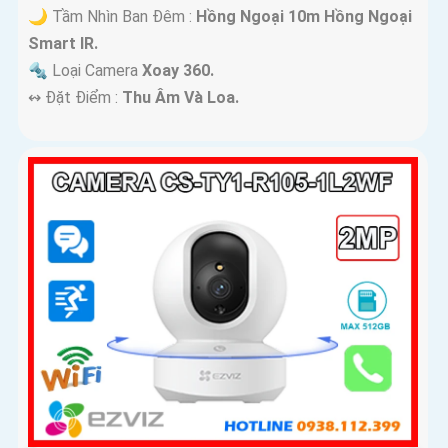
🌙 Tầm Nhìn Ban Đêm :
Hồng Ngoại 10m Hồng Ngoại
Smart IR.
🔩 Loại Camera
Xoay 360.
️↭ Đặt Điểm :
Thu Âm Và Loa.