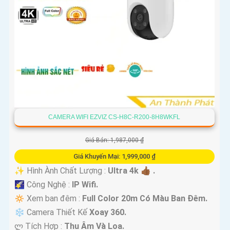
CAMERA WIFI EZVIZ CS-H8C-R200-8H8WKFL
Giá Bán: 1,987,000 ₫
Giá Khuyến Mại: 1,999,000 ₫
✨ Hình Ành Chất Lượng :
Ultra 4k 👍🏾 .
🌠 Công Nghệ :
IP Wifi.
🔅 Xem ban đêm :
Full Color 20m Có Màu Ban Ðêm.
❄ Camera Thiết Kế
Xoay 360.
️ლ Tích Hợp :
Thu Âm Và Loa.