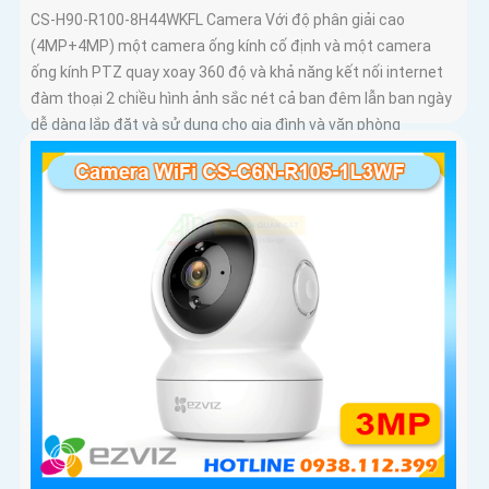
CS-H90-R100-8H44WKFL Camera Với độ phân giải cao
(4MP+4MP) một camera ống kính cố định và một camera
ống kính PTZ quay xoay 360 độ và khả năng kết nối internet
đàm thoại 2 chiều hình ảnh sắc nét cả ban đêm lẫn ban ngày
dễ dàng lắp đặt và sử dụng cho gia đình và văn phòng
Camera an ninh không dây CS-H90-R100-8H44WKFL mang
đến sự an toàn và tiện lợi.