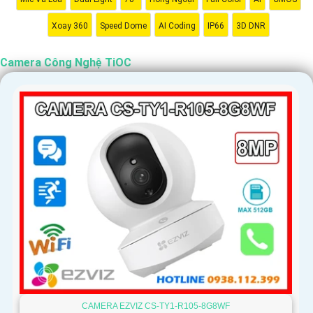
Xoay 360
Speed Dome
AI Coding
IP66
3D DNR
Camera Công Nghệ TiOC
'
CAMERA EZVIZ CS-TY1-R105-8G8WF