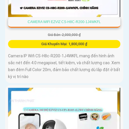
CAMERA WIFI EZVIZ CS-H8C-R200-1J4WKFL
Giá Bán: 2,000,000 ₫
Giá Khuyến Mại: 1,800,000 ₫
Camera IP Wifi CS-H8c-R200-1J4WKFL mang đến hình ảnh
sắc nét đến 4.0 megapixel, tiết kiệm, và chất lượng cao. Xem
ban đêm Full Color 20m, đảm bảo chất lượng dù lắp đặt ở bất
kỳ vị trí nào