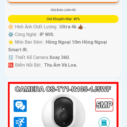
Giá Bán: Liên Hệ
Giá Khuyến Mại: 45%
🔆 Hình Ành Chất Lượng :
Ultra 4k 👍🏾 .
⚙ Công Nghệ :
IP Wifi.
⭐ Nhìn Ban Đêm :
Hồng Ngoại 10m Hồng Ngoại
Smart IR.
⛓ Thiết Kế Camera
Xoay 360.
️🆑 Điểm Nỗi Bật :
Thu Âm Và Loa.