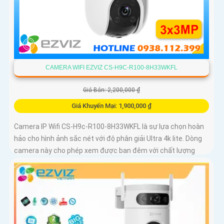
CAMERA WIFI EZVIZ CS-H9C-R100-8H33WKFL
Giá Bán: 2,200,000 ₫
Giá Khuyến Mại: 1,900,000 ₫
Camera IP Wifi CS-H9c-R100-8H33WKFL là sự lựa chọn hoàn
hảo cho hình ảnh sắc nét với độ phân giải Ultra 4k lite. Dòng
camera này cho phép xem được ban đêm với chất lượng
màu sắc như ban ngày, đến 30m