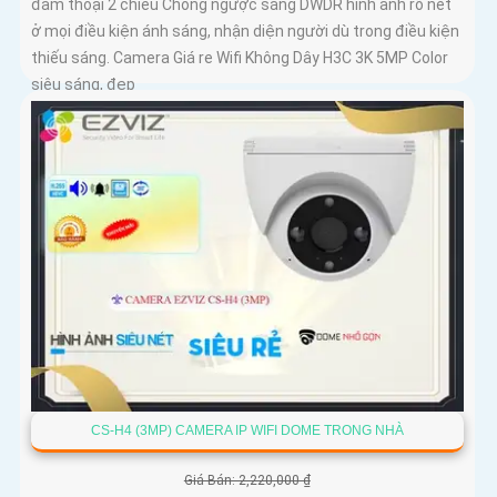
đàm thoại 2 chiều Chống ngược sáng DWDR hình ảnh rõ nét
ở mọi điều kiện ánh sáng, nhận diện người dù trong điều kiện
thiếu sáng. Camera Giá re Wifi Không Dây H3C 3K 5MP Color
siêu sáng, đẹp
CS-H4 (3MP) CAMERA IP WIFI DOME TRONG NHÀ
Giá Bán: 2,220,000 ₫