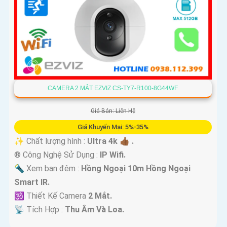
CAMERA 2 MẮT EZVIZ CS-TY7-R100-8G44WF
Giá Bán: Liên Hệ
Giá Khuyến Mại: 5%-35%
✨ Chất lượng hình :
Ultra 4k 👍🏾 .
®️ Công Nghệ Sử Dụng :
IP Wifi.
🔦 Xem ban đêm :
Hồng Ngoại 10m Hồng Ngoại
Smart IR.
🕉️ Thiết Kế Camera
2 Mắt.
️📡 Tích Hợp :
Thu Âm Và Loa.