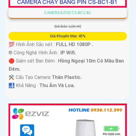
CAMERA EZVIZ CS-BC1-B1
Giá Bán: Liên Hệ
Giá Khuyến Mại: 45%
💯 Hình Ảnh Sắc nét :
FULL HD 1080P .
®️ Công Nghệ Hình Ảnh :
IP Wifi.
🔴 Giám sát Ban Đêm :
Hồng Ngoại 10m Có Màu Ban
Ðêm.
⚒ Cấu Tạo Camera
Thân Plastic.
️🛃 Khả Năng :
Thu Âm Và Loa.