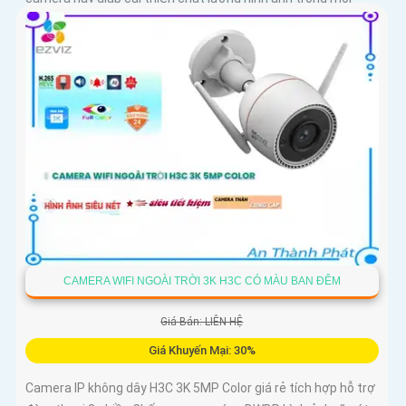
điều kiện ánh sáng
CAMERA WIFI NGOÀI TRỜI 3K H3C CÓ MÀU BAN ĐÊM
Giá Bán: LIÊN HỆ
Giá Khuyến Mại: 30%
Camera IP không dây H3C 3K 5MP Color giá rẻ tích hợp hỗ trợ