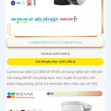
CAMERA WIFI EZVIZ CS-CB8/SP-R105
Giá Bán: 4,991,000 ₫
Giá Khuyến Mại: 4,991,000 ₫
Camera an ninh CS-CB8/SP-R105 với công nghệ tiên tiến kết
nối mạng Wifi IP cho phép xem trực tuyến từ xa Siêu tiết
kiệm năng lượng và hỗ trợ xem ban đêm màu sắc chi tiết.
CS-CB8/SP-R105 là camera an ninh sử dụng mạng điện
thoại xem từ xa qua Wifi IP