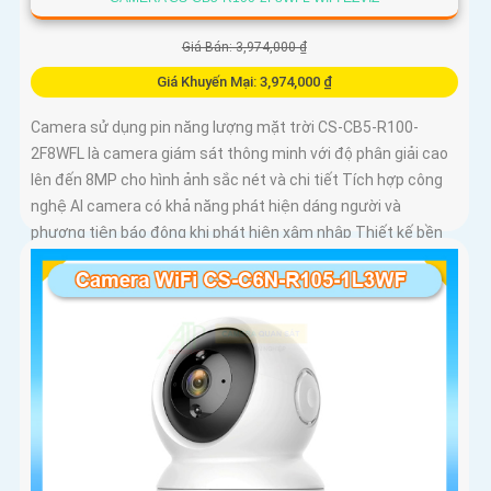
Giá Bán: 3,974,000 ₫
Giá Khuyến Mại: 3,974,000 ₫
Camera sử dụng pin năng lượng mặt trời CS-CB5-R100-
2F8WFL là camera giám sát thông minh với độ phân giải cao
lên đến 8MP cho hình ảnh sắc nét và chi tiết Tích hợp công
nghệ AI camera có khả năng phát hiện dáng người và
phương tiện báo động khi phát hiện xâm nhập Thiết kế bền
bỉ chống nước IP65 phù hợp lắp đặt trong mọi điều kiện thời
tiết. Camera An Ninh CS-CB5-R100-2F8WFL có khả năng còi
hú, đèn chớp báo động, Wifi Không Dây, chức năng AI deep
learning phân biệt người & phương tiện