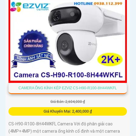
nghệ giám sát ban đêm Full Color 20m camera có thiết kế
nhỏ gọn xoay 360 độ và có khe cắm thẻ nhớ Micro SD 512GB
với khả năng thu âm và phát âm thanh to rõ
CAMERA ỐNG KÍNH KÉP EZVIZ CS-H90-R100-8H44WKFL
Giá Bán: 2,604,000 ₫
Giá Khuyến Mại: 2,400,000 ₫
CS-H90-R100-8H44WKFL Camera Với độ phân giải cao
(4MP+4MP) một camera ống kính cố định và một camera