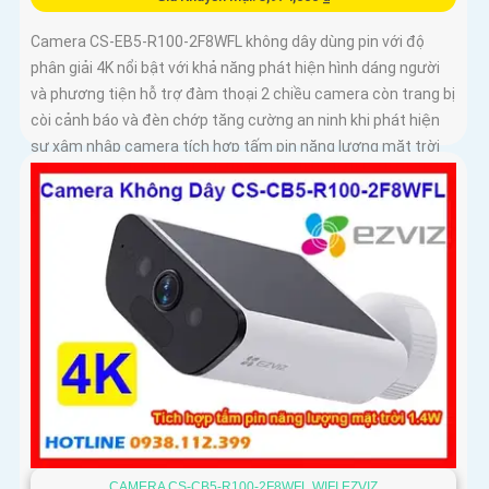
Camera CS-EB5-R100-2F8WFL không dây dùng pin với độ
phân giải 4K nổi bật với khả năng phát hiện hình dáng người
và phương tiện hỗ trợ đàm thoại 2 chiều camera còn trang bị
còi cảnh báo và đèn chớp tăng cường an ninh khi phát hiện
sự xâm nhập camera tích hợp tấm pin năng lượng mặt trời
và pin sạc đạt chuẩn IP65 chống nước và bụi giúp hoạt động
bền bỉ trong mọi điều kiện thời tiết.
CAMERA CS-CB5-R100-2F8WFL WIFI EZVIZ