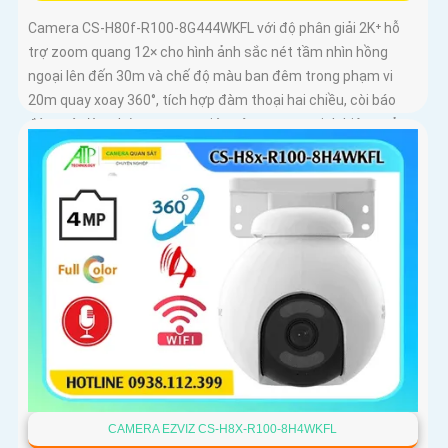
Camera CS-H80f-R100-8G444WKFL với độ phân giải 2K⁺ hỗ
trợ zoom quang 12× cho hình ảnh sắc nét tầm nhìn hồng
ngoại lên đến 30m và chế độ màu ban đêm trong phạm vi
20m quay xoay 360°, tích hợp đàm thoại hai chiều, còi báo
động và đèn chớp, camera giúp nâng cao an ninh hiệu quả.
Đạt chuẩn IP67 có khả năng chống bụi, nước, đảm bảo hoạt
động ổn định trong mọi điều kiện thời tiết
CAMERA EZVIZ CS-H8X-R100-8H4WKFL