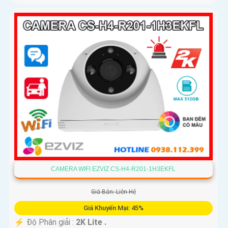
CAMERA WIFI EZVIZ CS-H4-R201-1H3EKFL
Giá Bán: Liên Hệ
Giá Khuyến Mại: 45%
️⚡ Độ Phân giải :
2K Lite .