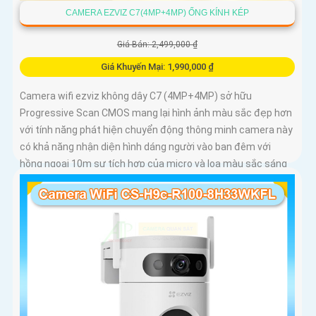
CAMERA EZVIZ C7(4MP+4MP) ỐNG KÍNH KÉP
Giá Bán: 2,499,000 ₫
Giá Khuyến Mại: 1,990,000 ₫
Camera wifi ezviz không dây C7 (4MP+4MP) sở hữu
Progressive Scan CMOS mang lại hình ảnh màu sắc đẹp hơn
với tính năng phát hiện chuyển động thông minh camera này
có khả năng nhận diện hình dáng người vào ban đêm với
hồng ngoại 10m sự tích hợp của micro và loa màu sắc sáng
đẹp 8.0 MP giúp phân biệt người một cách chính xác công
nghệ xử lý hình ảnh thiếu sáng cùng hồng ngoại Smart IR ban
đêm mang lại chất lượng ảnh rõ nét và sắc sảo