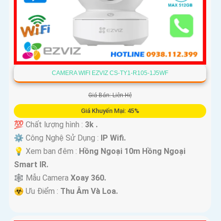
CAMERA WIFI EZVIZ CS-TY1-R105-1J5WF
Giá Bán: Liên Hệ
Giá Khuyến Mại: 45%
💯 Chất lượng hình :
3k .
⚙ Công Nghệ Sử Dụng :
IP Wifi.
💡 Xem ban đêm :
Hồng Ngoại 10m Hồng Ngoại
Smart IR.
🕸️ Mẫu Camera
Xoay 360.
️☣️ Ưu Điểm :
Thu Âm Và Loa.