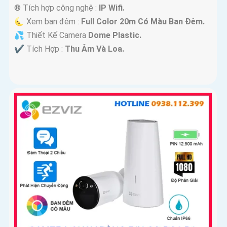
®️ Tích hợp công nghệ :
IP Wifi.
🌜 Xem ban đêm :
Full Color 20m Có Màu Ban Ðêm.
💦 Thiết Kế Camera
Dome Plastic.
️✔️ Tích Hợp :
Thu Âm Và Loa.