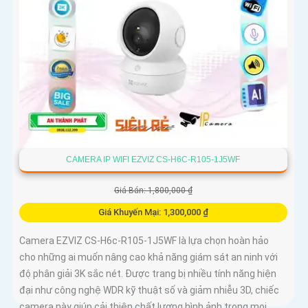
CAMERA IP WIFI EZVIZ CS-H6C-R105-1J5WF
Giá Bán: 1,800,000 ₫
Giá Khuyến Mại: 1,300,000 ₫
Camera EZVIZ CS-H6c-R105-1J5WF là lựa chọn hoàn hảo
cho những ai muốn nâng cao khả năng giám sát an ninh với
độ phân giải 3K sắc nét. Được trang bị nhiều tính năng hiện
đại như công nghệ WDR kỹ thuật số và giảm nhiễu 3D, chiếc
camera này giúp cải thiện chất lượng hình ảnh trong mọi