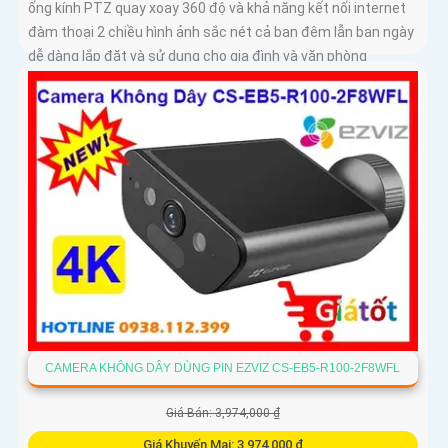
ống kính PTZ quay xoay 360 độ và khả năng kết nối internet
đàm thoại 2 chiều hình ảnh sắc nét cả ban đêm lẫn ban ngày
dễ dàng lắp đặt và sử dụng cho gia đình và văn phòng
Camera an ninh không dây CS-H90-R100-8H44WKFL mang
đến sự an toàn và tiện lợi.
CAMERA KHÔNG DÂY DÙNG PIN EZVIZ CS-EB5-R100-2F8WFL
Giá Bán: 3,974,000 ₫
Giá Khuyến Mại: 3,974,000 ₫