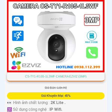
CS-TY1-R105-1L3WF CAMERA EZVIZ (3MP)
Giá Bán: Liên Hệ
Giá Khuyến Mại: 45%
👀 Hình ảnh chất lượng :
2K Lite .
🕉️ Sử dụng công nghệ :
IP Wifi.