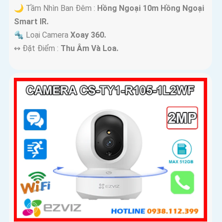
🌙 Tầm Nhìn Ban Đêm :
Hồng Ngoại 10m Hồng Ngoại
Smart IR.
🔩 Loại Camera
Xoay 360.
️↭ Đặt Điểm :
Thu Âm Và Loa.