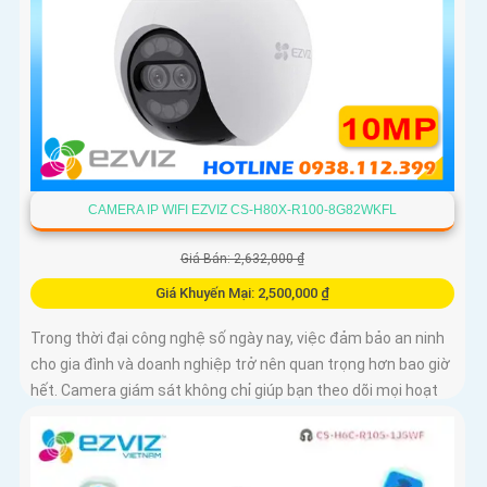
CAMERA IP WIFI EZVIZ CS-H80X-R100-8G82WKFL
Giá Bán: 2,632,000 ₫
Giá Khuyến Mại: 2,500,000 ₫
Trong thời đại công nghệ số ngày nay, việc đảm bảo an ninh
cho gia đình và doanh nghiệp trở nên quan trọng hơn bao giờ
hết. Camera giám sát không chỉ giúp bạn theo dõi mọi hoạt
động xung quanh mà còn mang lại sự an tâm cho bạn và
những người thân yêu