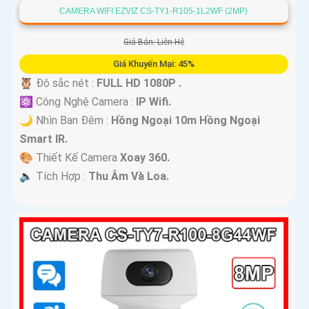
CAMERA WIFI EZVIZ CS-TY1-R105-1L2WF (2MP)
Giá Bán: Liên Hệ
Giá Khuyến Mại: 45%
🦉 Độ sắc nét :
FULL HD 1080P .
⚛️ Công Nghệ Camera :
IP Wifi.
🌙 Nhìn Ban Đêm :
Hồng Ngoại 10m Hồng Ngoại
Smart IR.
🎨 Thiết Kế Camera
Xoay 360.
️🔈 Tích Hợp :
Thu Âm Và Loa.