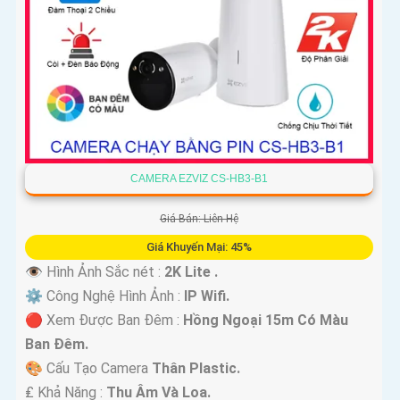
CAMERA EZVIZ CS-HB3-B1
Giá Bán: Liên Hệ
Giá Khuyến Mại: 45%
👁 Hình Ảnh Sắc nét :
2K Lite .
⚙ Công Nghệ Hình Ảnh :
IP Wifi.
🔴 Xem Được Ban Đêm :
Hồng Ngoại 15m Có Màu
Ban Ðêm.
🎨 Cấu Tạo Camera
Thân Plastic.
️₤ Khả Năng :
Thu Âm Và Loa.