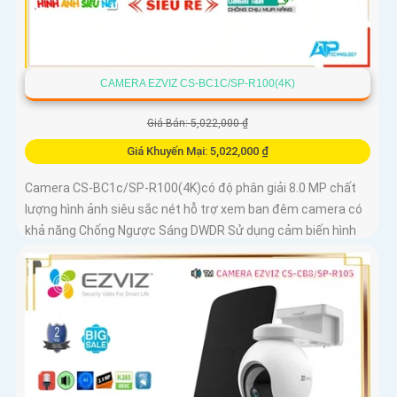
CAMERA EZVIZ CS-BC1C/SP-R100(4K)
Giá Bán: 5,022,000 ₫
Giá Khuyến Mại: 5,022,000 ₫
Camera CS-BC1c/SP-R100(4K)có độ phân giải 8.0 MP chất
lượng hình ảnh siêu sắc nét hỗ trợ xem ban đêm camera có
khả năng Chống Ngược Sáng DWDR Sử dụng cảm biến hình
ảnh CMOS camera CS-BC1c/SP-R100(4K) là một loại
camera giá rẻ với khả năng lưu trữ dữ liệu lên đến 512GB
thông qua khe thẻ nhớ