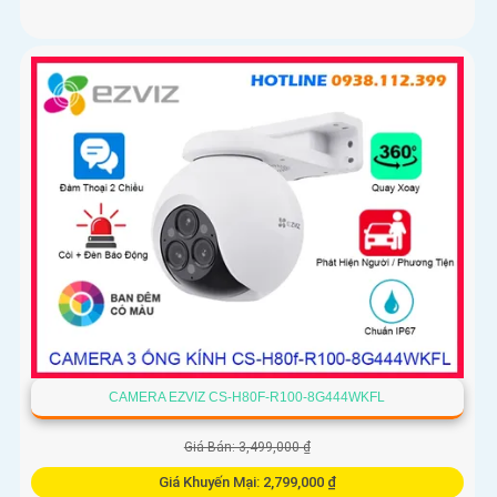
CAMERA EZVIZ CS-H80F-R100-8G444WKFL
Giá Bán: 3,499,000 ₫
Giá Khuyến Mại: 2,799,000 ₫