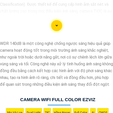
Classification). Được thiết kế để cung cấp hình ảnh sắt nét và
chất lượng cao trong mọi điều kiện ánh sáng, camera TiOC là sự
lựa chọn lý tưởng để bảo vệ ngôi nhà hay doanh nghiệp của bạn.
Với công nghệ TiOC, camera có khả năng phân biệt rõ ràng giữa
người và vật thể khác, giúp hạn chế tối đa việc báo động giả và
gửi cảnh báo khi phát hiện sự việc đáng ngờ. Camera TiOC cũng
WDR 140dB là một công nghệ chống ngược sáng hiệu quả giúp
được trang bị cảm biến hồng ngoại và công nghệ AI để giữ cho
camera hoạt động tốt trong môi trường ánh sáng khắc nghiệt,
hình ảnh luôn rõ ràng, ngay cả trong điều kiện ánh sáng yếu.
như ngoài trời hoặc dưới nắng gắt, nơi có sự chênh lệch lớn giữa
Với khả năng ghi hình sắc nét và độ phân giải cao, camera TiOC
vùng sáng và tối. Công nghệ này xử lý tình huống ánh sáng không
sẽ giúp bạn yên tâm theo dõi và giám sát mọi hoạt động xung
đồng đều bằng cách kết hợp các hình ảnh với độ phơi sáng khác
quanh ngôi nhà hay doanh nghiệp của mình. Đồng thời, tính năng
nhau, tạo ra hình ảnh rõ ràng, chi tiết và đồng đều hơn, phù hợp
kết nối mạng thông qua ứng dụng di động cũng giúp bạn dễ
để quan sát trong những điều kiện ánh sáng thay đổi đột ngột.
dàng kiểm soát và quản lý từ xa mọi thứ một cách thuận tiện.
CAMERA WIFI FULL COLOR EZVIZ
Mic Và Loa
Dual Light
78°
Hồng Ngoại
Full Color
AI
CMOS