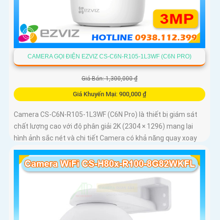
CAMERA GỌI ĐIỆN EZVIZ CS-C6N-R105-1L3WF (C6N PRO)
Giá Bán: 1,300,000 ₫
Giá Khuyến Mại: 900,000 ₫
Camera CS-C6N-R105-1L3WF (C6N Pro) là thiết bị giám sát
chất lượng cao với độ phân giải 2K (2304 × 1296) mang lại
hình ảnh sắc nét và chi tiết Camera có khả năng quay xoay
360 độ đàm thoại 2 chiều tích hợp nút gọi điện cảm ứng tiện
lợi giúp bạn dễ dàng tương tác từ xa Ngoài ra camera còn
được trang bị công nghệ phát hiện chuyển động thông minh
tăng cường an ninh cho không gian của bạn. Loại Camera
quan sát Wifi Không Dây CS-C6N-R105-1L3WF 3