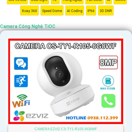
Xoay 360
Speed Dome
AI Coding
IP66
3D DNR
Camera Công Nghệ TiOC
'
CAMERA EZVIZ CS-TY1-R105-8G8WF