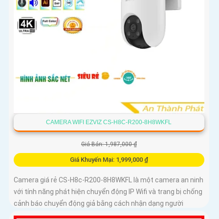
CAMERA WIFI EZVIZ CS-H8C-R200-8H8WKFL
Giá Bán: 1,987,000 ₫
Giá Khuyến Mại: 1,999,000 ₫
Camera giá rẻ CS-H8c-R200-8H8WKFL là một camera an ninh
với tính năng phát hiện chuyển động IP Wifi và trang bị chống
cảnh báo chuyển động giả bằng cách nhận dạng người
camera còn được trang bị chống ngược sáng DWDR công