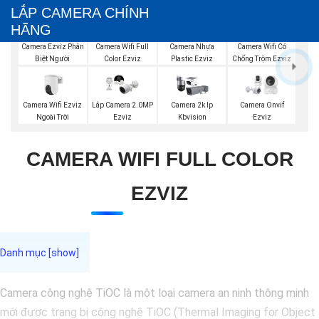
LẮP CAMERA CHÍNH
HÃNG
Camera Ezviz Phân
Camera Wifi Full
Camera Nhựa
Camera Wifi Có
Biệt Người
Color Ezviz
Plastic Ezviz
Chống Trộm Ezviz
Camera Wifi Ezviz
Lắp Camera 2.0MP
Camera 2k Ip
Camera Onvif
Ngoài Trời
Ezviz
Kbvision
Ezviz
CAMERA WIFI FULL COLOR
EZVIZ
Camera công nghệ TiOC là một loại camera an ninh thông minh
mới được trang bị công nghệ TiOC (Thermal Imaging for Object