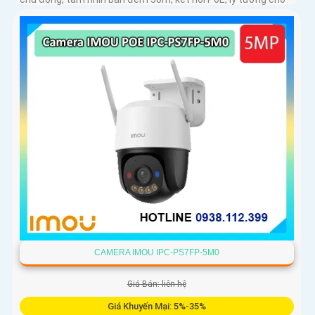
giám sát an ninh tại nhà và doanh nghiệp
CAMERA IMOU IPC-PS7FP-5M0
Giá Bán: liên hệ
Giá Khuyến Mại: 5%-35%