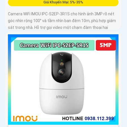
Giá Khuyến Mại: 5%-35%
Camera WiFi IMOU IPC-S2EP-3R1S cho hình ảnh 3MP rõ nét
góc nhìn rộng 100° và tầm nhìn ban đêm 10m, phù hợp giám
sát trong nhà. Hỗ trợ gọi video một chạm đàm thoại hai
chiều và kết nối Wi-Fi ổn định giúp quan sát từ xa