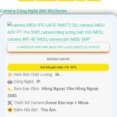
Camera Công Nghệ Mới WizSense
CAMERA IP WIFI 5MP IMOU IPC-UA7E-5M0T2-EU/FSP14
Giá Bán: Liên hệ
Giá Khuyến Mại: 5%-35%
🔅 Hình Ành Chất Lượng :
3k .
🤖️ Công Nghệ :
IP.
🌜 Xem ban đêm :
Hồng Ngoại 10m Hồng Ngoại
SMD.
⚒ Thiết Kế Camera
Dome Kim loại + Nhựa.
️☣️ Điểm Nỗi Bật :
Thu Âm.