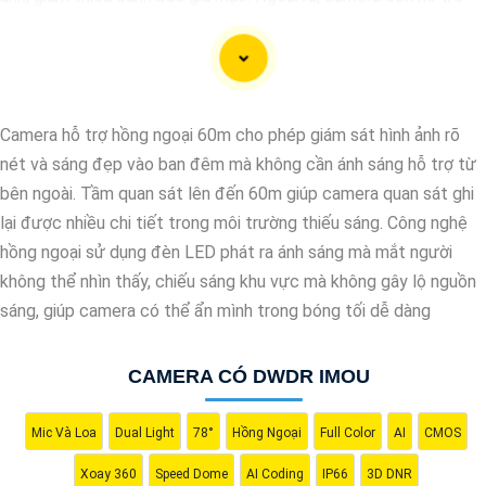
quan sát rõ nét trong điều kiện ánh sáng yếu nhờ công nghệ
Starlight và các tính năng này giúp nâng cao hiệu quả giám sát
và bảo vệ an ninh tốt hơn.
Camera hỗ trợ hồng ngoại 60m cho phép giám sát hình ảnh rõ
nét và sáng đẹp vào ban đêm mà không cần ánh sáng hỗ trợ từ
bên ngoài. Tầm quan sát lên đến 60m giúp camera quan sát ghi
lại được nhiều chi tiết trong môi trường thiếu sáng. Công nghệ
hồng ngoại sử dụng đèn LED phát ra ánh sáng mà mắt người
không thể nhìn thấy, chiếu sáng khu vực mà không gây lộ nguồn
sáng, giúp camera có thể ẩn mình trong bóng tối dễ dàng
'
CAMERA CÓ DWDR IMOU
Mic Và Loa
Dual Light
78°
Hồng Ngoại
Full Color
AI
CMOS
Xoay 360
Speed Dome
AI Coding
IP66
3D DNR