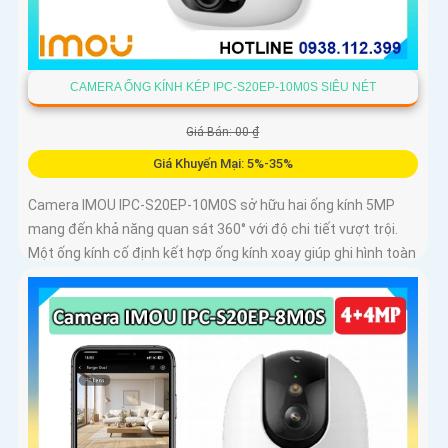
CAMERA ỐNG KÍNH KÉP IPC-S20EP-10M0S SIÊU NÉT
Giá Bán: 00 ₫
Giá Khuyến Mại: 5%-35%
Camera IMOU IPC-S20EP-10M0S sở hữu hai ống kính 5MP
mang đến khả năng quan sát 360° với độ chi tiết vượt trội.
Một ống kính cố định kết hợp ống kính xoay giúp ghi hình toàn
diện mà không bỏ sót điểm mù