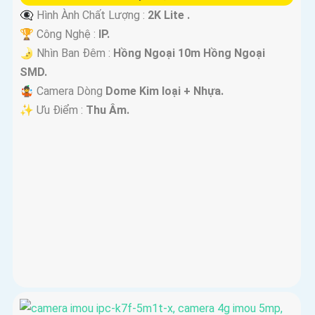
👁️‍🗨 Hình Ành Chất Lượng :
2K Lite .
🏆 Công Nghệ :
IP.
🌛 Nhìn Ban Đêm :
Hồng Ngoại 10m Hồng Ngoại
SMD.
🤹 Camera Dòng
Dome Kim loại + Nhựa.
️✨ Ưu Điểm :
Thu Âm.