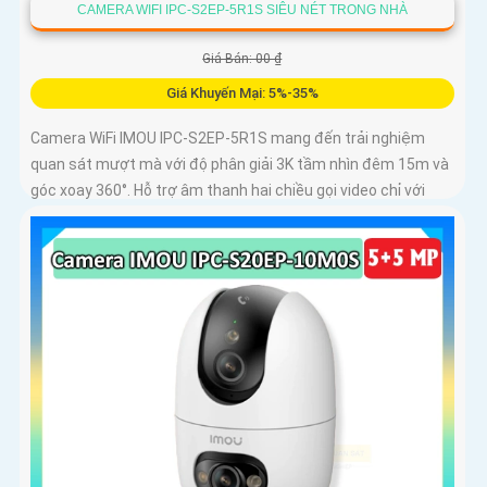
CAMERA WIFI IPC-S2EP-5R1S SIÊU NÉT TRONG NHÀ
Giá Bán: 00 ₫
Giá Khuyến Mại: 5%-35%
Camera WiFi IMOU IPC-S2EP-5R1S mang đến trải nghiệm
quan sát mượt mà với độ phân giải 3K tầm nhìn đêm 15m và
góc xoay 360°. Hỗ trợ âm thanh hai chiều gọi video chỉ với
một chạm và lưu trữ thẻ nhớ tới 256GB