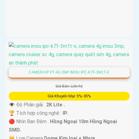
CAMERA IP PT 4G 3MP IMOU IPC-K7F-3M1T-X
Giá Bán: Liên hệ
Giá Khuyến Mại: 5%-35%
👁 Độ Phân giải :
2K Lite .
🏆 Tích hợp công nghệ :
IP.
🔴 Nhìn Ban Đêm :
Hồng Ngoại 10m Hồng Ngoại
SMD.
👑 Loại Camera
Dome Kim loại + Nhựa.