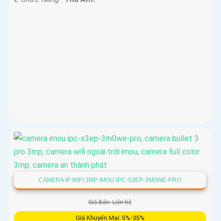
CAMERA IP WIFI 3MP IMOU IPC-S3EP-3M0WE-PRO
Giá Bán: Liên hệ
Giá Khuyến Mại: 5%-35%