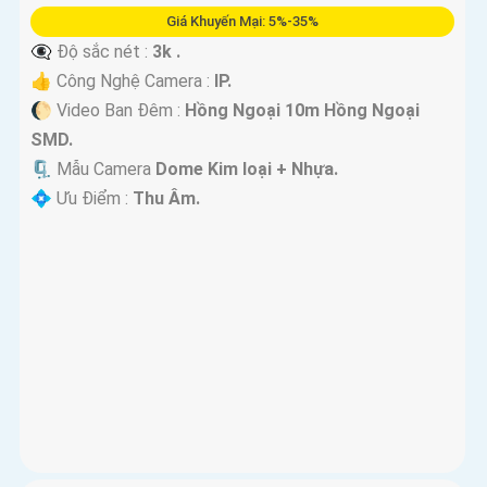
Giá Khuyến Mại: 5%-35%
👁️‍🗨 Độ sắc nét :
3k .
👍 Công Nghệ Camera :
IP.
🌔 Video Ban Đêm :
Hồng Ngoại 10m Hồng Ngoại
SMD.
🗜️ Mẫu Camera
Dome Kim loại + Nhựa.
️💠 Ưu Điểm :
Thu Âm.