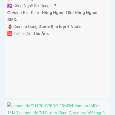
🕉️ Công Nghệ Sử Dụng :
IP.
✪ Video Ban Đêm :
Hồng Ngoại 10m Hồng Ngoại
SMD.
🤹 Camera Dòng
Dome Kim loại + Nhựa.
️🆑 Tích Hợp :
Thu Âm.