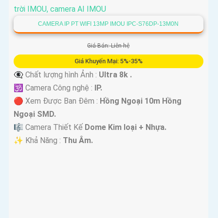
CAMERA IP PT WIFI 13MP IMOU IPC-S76DP-13M0N
Giá Bán: Liên hệ
Giá Khuyến Mại: 5%-35%
👁️‍🗨 Chất lượng hình Ảnh :
Ultra 8k .
🕉️ Camera Công nghệ :
IP.
🔴 Xem Được Ban Đêm :
Hồng Ngoại 10m Hồng
Ngoại SMD.
🎼️ Camera Thiết Kế
Dome Kim loại + Nhựa.
️✨ Khả Năng :
Thu Âm.