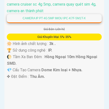
CAMERA IP PT 4G 5MP IMOU IPC-K7F-5M1T-X
Giá Bán: Liên hệ
Giá Khuyến Mại: 5%-35%
🔆 Hình ảnh chất lượng :
3k .
🏆 Sử dụng công nghệ :
IP.
🌔 Tầm Xa Ban Đêm :
Hồng Ngoại 10m Hồng Ngoại
SMD.
💎 Cấu Tạo Camera
Dome Kim loại + Nhựa.
️✤ Đặt Điểm :
Thu Âm.