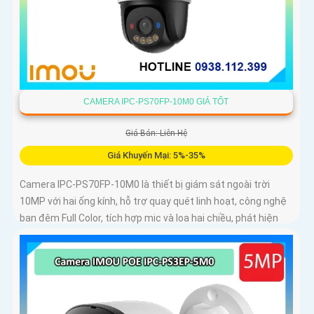
CAMERA IPC-PS70FP-10M0 GIÁ TỐT
Giá Bán: Liên Hệ
Giá Khuyến Mại: 5%-35%
Camera IPC-PS70FP-10M0 là thiết bị giám sát ngoài trời
10MP với hai ống kính, hỗ trợ quay quét linh hoạt, công nghệ
ban đêm Full Color, tích hợp mic và loa hai chiều, phát hiện
con người và phương tiện, phù hợp lắp đặt cho gia đình, cửa
hàng và văn phòng