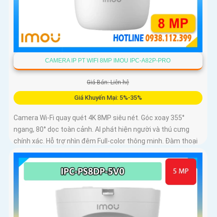
CAMERA IP PT WIFI 8MP IMOU IPC-A82P-PRO
Giá Bán: Liên hệ
Giá Khuyến Mại: 5%-35%
Camera Wi-Fi quay quét 4K 8MP siêu nét. Góc xoay 355°
ngang, 80° dọc toàn cảnh. AI phát hiện người và thú cưng
chính xác. Hỗ trợ nhìn đêm Full-color thông minh. Đàm thoại
2 chiều tiện lợi từ xa