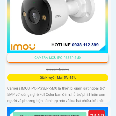
CAMERA IMOU IPC-PS3EP-5M0
Giá Bán: Liên Hệ
Giá Khuyến Mại: 5%-35%
Camera IMOU IPC-PS3EP-5M0 là thiết bị giám sát ngoài trời
5MP với công nghệ Full Color ban đêm, hỗ trợ phát hiện con
người và phương tiện, tích hợp mic và loa hai chiều, kết nối
PoE tiện lợi, phù hợp cho gia đình, cửa hàng và văn phòng