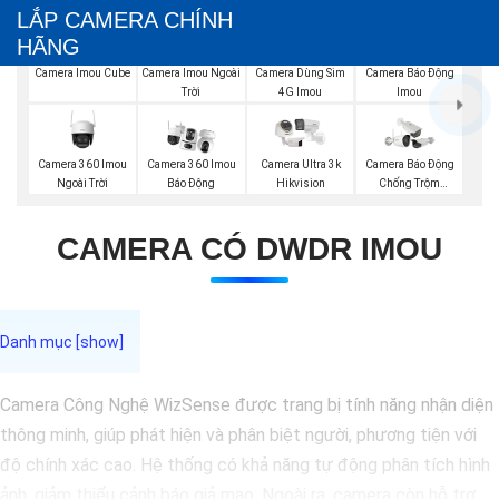
LẮP CAMERA CHÍNH
HÃNG
Camera Imou Cube
Camera Imou Ngoài
Camera Dùng Sim
Camera Báo Động
Trời
4G Imou
Imou
Camera 360 Imou
Camera 360 Imou
Camera Ultra 3k
Camera Báo Động
Ngoài Trời
Báo Động
Hikvision
Chống Trộm
Hikvision
CAMERA CÓ DWDR IMOU
Camera Công Nghệ WizSense được trang bị tính năng nhận diện
thông minh, giúp phát hiện và phân biệt người, phương tiện với
độ chính xác cao. Hệ thống có khả năng tự động phân tích hình
ảnh, giảm thiểu cảnh báo giả mạo. Ngoài ra, camera còn hỗ trợ