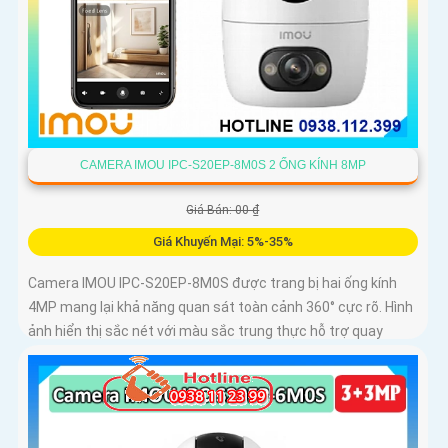
CAMERA IMOU IPC-S20EP-8M0S 2 ỐNG KÍNH 8MP
Giá Bán: 00 ₫
Giá Khuyến Mại: 5%-35%
Camera IMOU IPC-S20EP-8M0S được trang bị hai ống kính
4MP mang lại khả năng quan sát toàn cảnh 360° cực rõ. Hình
ảnh hiển thị sắc nét với màu sắc trung thực hỗ trợ quay
ngang 355° và dọc 90°