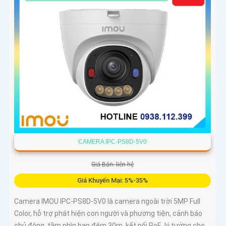
CAMERA IPC-PS8D-5V0
Giá Bán: liên hệ
Giá Khuyến Mại: 5%-35%
Camera IMOU IPC-PS8D-5V0 là camera ngoài trời 5MP Full
Color, hỗ trợ phát hiện con người và phương tiện, cảnh báo
chủ động, tầm nhìn ban đêm 30m, kết nối PoE, lý tưởng cho