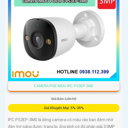
CAMERA POE IMOU IPC-PS3EP-3M0
Giá Bán: Liên Hệ
Giá Khuyến Mại: 5%-35%
IPC-PS3EP-3M0 là dòng camera có màu vào ban đêm nhờ
đèn trợ sáng được trang bị, ống kính có độ phân giải 3.0MP