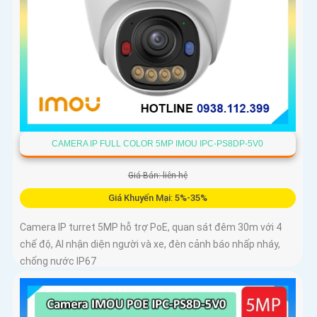
CAMERA IP FULL COLOR 5MP IMOU IPC-PS8DP-5V0
Giá Bán: liên hệ
Giá Khuyến Mại: 5%-35%
Camera IP turret 5MP hỗ trợ PoE, quan sát đêm 30m với 4
chế độ, AI nhận diện người và xe, đèn cảnh báo nhấp nháy,
chống nước IP67