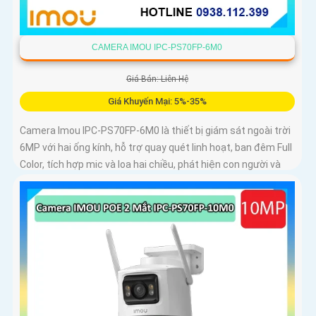
CAMERA IMOU IPC-PS70FP-6M0
Giá Bán: Liên Hệ
Giá Khuyến Mại: 5%-35%
Camera Imou IPC-PS70FP-6M0 là thiết bị giám sát ngoài trời
6MP với hai ống kính, hỗ trợ quay quét linh hoạt, ban đêm Full
Color, tích hợp mic và loa hai chiều, phát hiện con người và
phương tiện, phù hợp lắp đặt cho gia đình, cửa hàng và văn
phòng