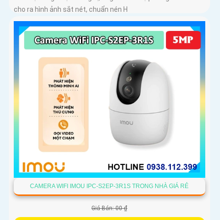
cho ra hình ảnh sắt nét, chuẩn nén H
CAMERA WIFI IMOU IPC-S2EP-3R1S TRONG NHÀ GIÁ RẺ
Giá Bán: 00 ₫