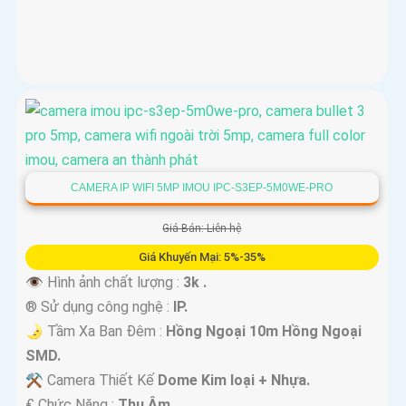
CAMERA IP WIFI 5MP IMOU IPC-S3EP-5M0WE-PRO
Giá Bán: Liên hệ
Giá Khuyến Mại: 5%-35%
👁 Hình ảnh chất lượng :
3k .
®️ Sử dụng công nghệ :
IP.
🌛 Tầm Xa Ban Đêm :
Hồng Ngoại 10m Hồng Ngoại
SMD.
⚒ Camera Thiết Kế
Dome Kim loại + Nhựa.
️₤ Chức Năng :
Thu Âm.