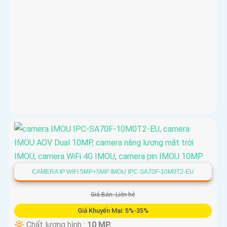
CAMERA IP WIFI 5MP+5MP IMOU IPC-SA70F-10M0T2-EU
Giá Bán: Liên hệ
Giá Khuyến Mại: 5%-35%
🔆 Chất lượng hình :
10 MP.