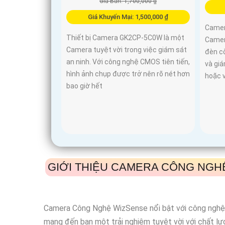
Giá Bán: 1,700,000 ₫
Giá Khuyến Mại: 1,500,000 ₫
Camer
Thiết bị Camera GK2CP-5C0W là một
Camer
Camera tuyệt vời trong việc giám sát
đèn cò
an ninh. Với công nghệ CMOS tiên tiến,
và giá
hình ảnh chụp được trở nên rõ nét hơn
hoặc v
bao giờ hết
GIỚI THIỆU CAMERA CÔNG NGH
Camera Công Nghệ WizSense nổi bật với công nghệ t
mang đến bạn một trải nghiệm tuyệt vời với chất lư