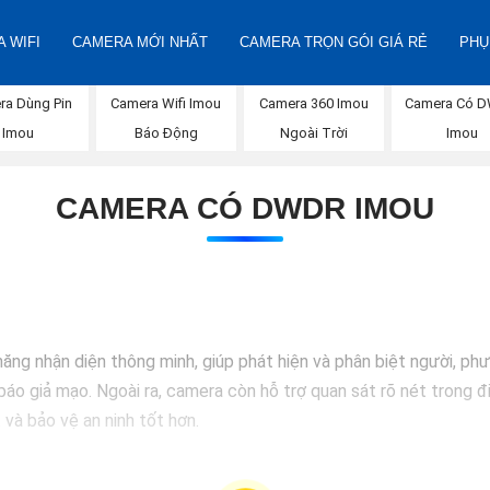
 WIFI
CAMERA MỚI NHẤT
CAMERA TRỌN GÓI GIÁ RẺ
PHỤ
Camera 360 Imou
ra Dùng Pin
Camera Wifi Imou
Camera Có 
Ngoài Trời
Imou
Báo Động
Imou
CAMERA CÓ DWDR IMOU
g nhận diện thông minh, giúp phát hiện và phân biệt người, phư
báo giả mạo. Ngoài ra, camera còn hỗ trợ quan sát rõ nét trong đ
 và bảo vệ an ninh tốt hơn.