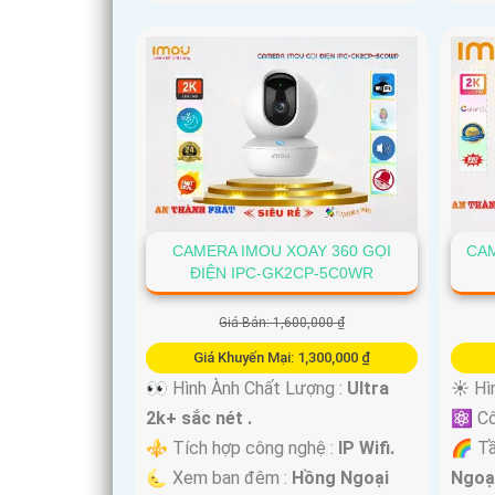
CAMERA IMOU XOAY 360 GỌI
CAM
ĐIỆN IPC-GK2CP-5C0WR
Giá Bán: 1,600,000 ₫
Giá Khuyến Mại: 1,300,000 ₫
👀 Hình Ành Chất Lượng :
Ultra
☀️ Hì
2k+ sắc nét .
⚛️ Cô
⚜️ Tích hợp công nghệ :
IP Wifi.
🌈 T
🌜 Xem ban đêm :
Hồng Ngoại
Ngoạ