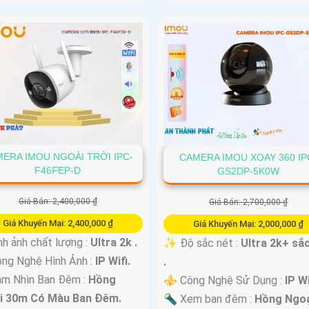
ERA IMOU NGOÀI TRỜI IPC-
CAMERA IMOU XOAY 360 IP
F46FEP-D
GS2DP-5K0W
Giá Bán: 2,400,000 ₫
Giá Bán: 2,700,000 ₫
Giá Khuyến Mại: 2,400,000 ₫
Giá Khuyến Mại: 2,000,000 ₫
nh ảnh chất lượng :
Ultra 2k .
✨ Độ sắc nét :
Ultra 2k+ sắ
ng Nghệ Hình Ảnh :
IP Wifi.
.
ầm Nhìn Ban Đêm :
Hồng
⚜️ Công Nghệ Sử Dụng :
IP Wi
i 30m Có Màu Ban Đêm.
🔦 Xem ban đêm :
Hồng Ngoạ