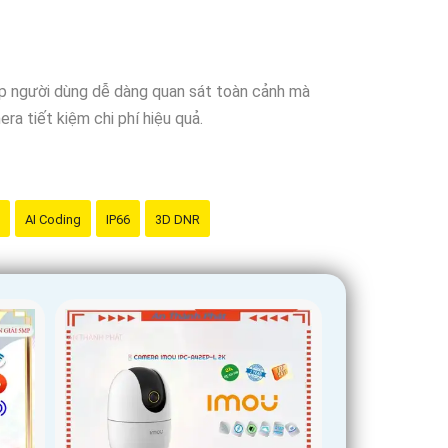
iúp người dùng dễ dàng quan sát toàn cảnh mà
ra tiết kiệm chi phí hiệu quả.
AI Coding
IP66
3D DNR