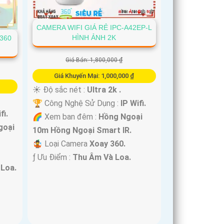
CAMERA WIFI GIÁ RẺ IPC-A42EP-L
HÌNH ẢNH 2K
360
Giá Bán: 1,800,000 ₫
Giá Khuyến Mại: 1,000,000 ₫
☀️ Độ sắc nét :
Ultra 2k .
🏆 Công Nghệ Sử Dụng :
IP Wifi.
fi.
🌈 Xem ban đêm :
Hồng Ngoại
goại
10m Hồng Ngoại Smart IR.
🤹 Loại Camera
Xoay 360.
️ƒ Ưu Điểm :
Thu Âm Và Loa.
Loa.