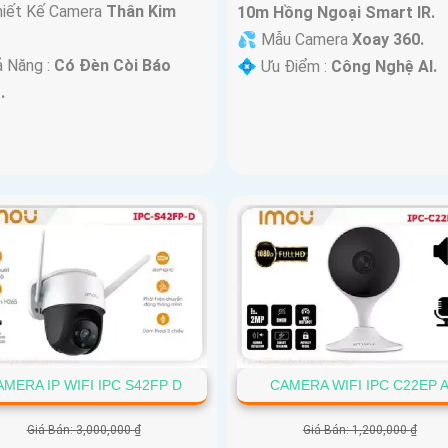
hiết Kế Camera
Thân Kim
10m Hồng Ngoại Smart IR.
💦 Mẫu Camera
Xoay 360.
ả Năng :
Có Đèn Còi Báo
️💠 Ưu Điểm :
Công Nghệ AI.
.
AMERA IP WIFI IPC S42FP D
CAMERA WIFI IPC C22EP 
Giá Bán: 3,000,000 ₫
Giá Bán: 1,200,000 ₫