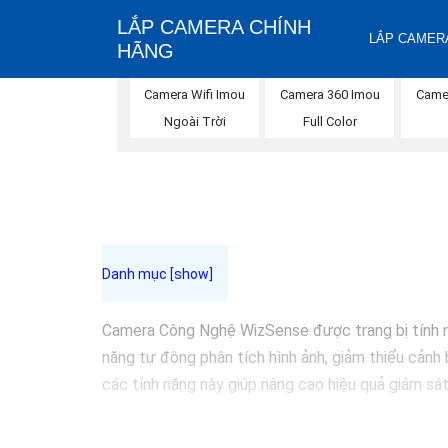
LẮP CAMERA CHÍNH
LẮP CAMERA
HÃNG
Camera Wifi Imou
Camera 360 Imou
Came
Ngoài Trời
Full Color
Camera Công Nghệ WizSense được trang bị tính năn
năng tự động phân tích hình ảnh, giảm thiểu cảnh 
các tính năng này giúp nâng cao hiệu quả giám sát