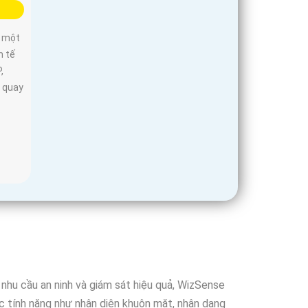
à một
h tế
,
 quay
nhu cầu an ninh và giám sát hiệu quả, WizSense
c tính năng như nhận diện khuôn mặt, nhận dạng