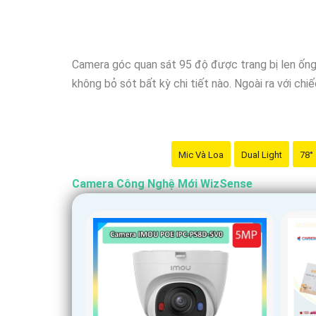
Camera góc quan sát 95 độ được trang bị len ống 
không bỏ sót bất kỳ chi tiết nào. Ngoài ra với chi
Mic Và Loa
Dual Light
78°
Camera Công Nghệ Mới WizSense