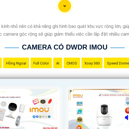
kính nhỏ nên có khả năng ghi hình bao quát khu vực rộng lớn, g
ếc camera góc rộng sẽ giúp giảm thiểu việc cần lắp đặt nhiều came
CAMERA CÓ DWDR IMOU
Hồng Ngoại
Full Color
AI
CMOS
Xoay 360
Speed Dome