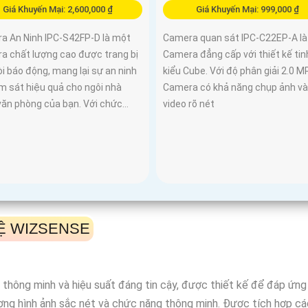
Giá Khuyến Mại: 2,600,000 ₫
Giá Khuyến Mại: 999,000 ₫
a An Ninh IPC-S42FP-D là một
Camera quan sát IPC-C22EP-A l
a chất lượng cao được trang bị
Camera đẳng cấp với thiết kế tin
i báo động, mang lại sự an ninh
kiểu Cube. Với độ phân giải 2.0 MP
m sát hiệu quả cho ngôi nhà
Camera có khả năng chụp ảnh và
ăn phòng của bạn. Với chức...
video rõ nét
Ệ WIZSENSE
hông minh và hiệu suất đáng tin cậy, được thiết kế để đáp ứng 
ợng hình ảnh sắc nét và chức năng thông minh. Được tích hợp cá