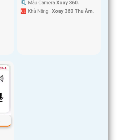
🗜️ Mẫu Camera
Xoay 360.
️🆑 Khả Năng :
Xoay 360 Thu Âm.
A