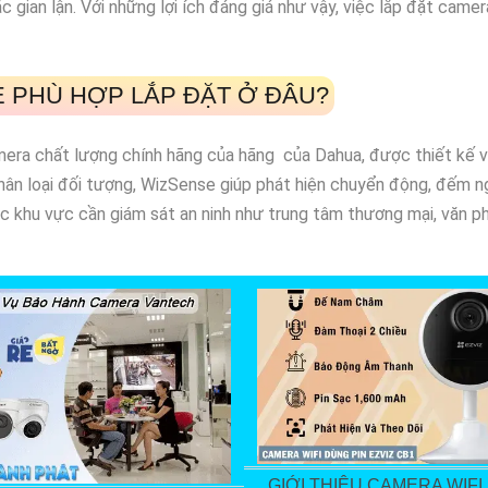
ặc gian lận. Với những lợi ích đáng giá như vậy, việc lắp đặt ca
 PHÙ HỢP LẮP ĐẶT Ở ĐÂU?
ra chất lượng chính hãng của hãng của Dahua, được thiết kế v
phân loại đối tượng, WizSense giúp phát hiện chuyển động, đếm n
ác khu vực cần giám sát an ninh như trung tâm thương mại, văn p
GIỚI THIỆU CAMERA WIF