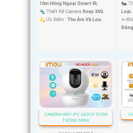
10m Hồng Ngoại Smart IR.
🐜 T
🔩 Thiết Kế Camera
Xoay 360.
Loại.
️💫 Ưu Điểm :
Thu Âm Và Loa.
️↭ Kh
Động
CAMERA WIFI IPC GK2CP 5C0W
C
THÔNG MINH