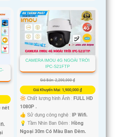
CAMERA IMOU 4G NGOÀI TRỜI
IPC-S21FTP
C-
Giá Bán: 2,200,000 ₫
Giá Khuyến Mại: 1,900,000 ₫
🔆 Chất lượng hình Ảnh :
FULL HD
1080P .
c nét
👍 Sử dụng công nghệ :
IP Wifi.
💡 Tầm Nhìn Ban Đêm :
Hồng
fi.
Ngoại 30m Có Màu Ban Đêm.
i