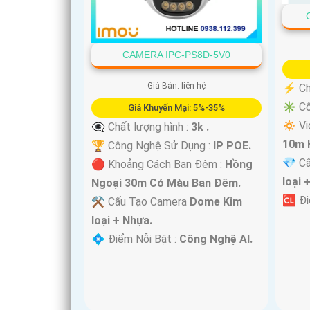
'
CAMERA IPC-PS8D-5V0
Giá Bán: liên hệ
️⚡ Ch
✳️ C
Giá Khuyến Mại: 5%-35%
🔅 Vi
👁️‍🗨 Chất lượng hình :
3k .
10m 
🏆 Công Nghệ Sử Dụng :
IP POE.
💎 C
🔴 Khoảng Cách Ban Đêm :
Hồng
loại 
Ngoại 30m Có Màu Ban Ðêm.
️🆑 Đ
⚒ Cấu Tạo Camera
Dome Kim
loại + Nhựa.
️💠 Điểm Nỗi Bật :
Công Nghệ AI.