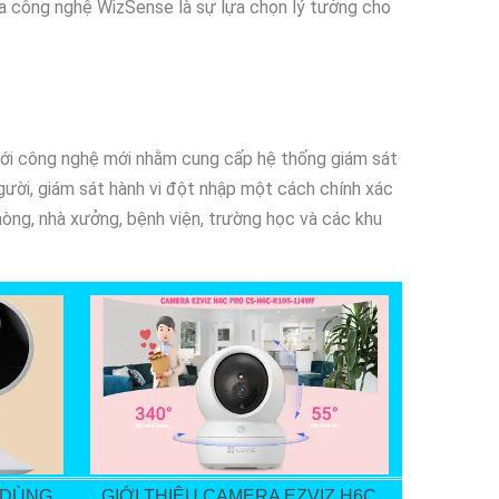
mera công nghệ WizSense là sự lựa chọn lý tưởng cho
ới công nghệ mới nhằm cung cấp hệ thống giám sát
gười, giám sát hành vi đột nhập một cách chính xác
hòng, nhà xưởng, bệnh viện, trường học và các khu
I DÙNG
GIỚI THIỆU CAMERA EZVIZ H6C