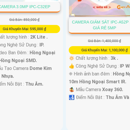
CAMERA 3.0MP IPC-C32EP
Giá Bán: 850,000 ₫
CAMERA GIÁM SÁT IPC-A52P 
GIÁ RẺ 5MP
Giá Khuyến Mại: 595,000 ₫
ất lượng hình :
2K Lite .
Giá Bán: 1,400,000 ₫
ông Nghệ Sử Dụng :
IP.
Giá Khuyến Mại: 1,100,000 ₫
deo Ban Đêm :
Hồng Ngoại
🔅 Chất lượng hình :
3k .
Hồng Ngoại SMD.
👍 Công Nghệ Sử Dụng :
IP Wi
ấu Tạo Camera
Dome Kim
❈ Hình ảnh ban đêm :
Hồng N
+ Nhựa.
10m Hồng Ngoại Smart IR.
iểm Nỗi Bật :
Thu Âm.
🤹 Mẫu Camera
Xoay 360.
️🛃 Điểm Nỗi Bật :
Thu Âm Và 