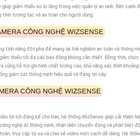
úp giảm thiểu sự lo lắng trong việc quản lý an ninh. Bên cạnh đ
g tính tương tác và an toàn cho người dùng.
CAMERA CÔNG NGHỆ WIZSENSE
 tính năng đột phá để mang lại trải nghiệm an toàn và thông min
ó giảm thiểu tối đa các báo động không cần thiết. Đồng thời, ch
a cũng hỗ trợ ghi hình chất lượng cao, khả năng xác định khoản
ng giám sát thông minh hiệu quả và đáng tin cậy.
CAMERA CÔNG NGHỆ WIZSENSE
ều lợi ích đáng kể cho bạn, hệ thống WizSense giúp cải thiện hiệ
công nghệ AI thông minh, nhận diện chuyển động và phân biệt đố
toàn, truy cập từ xa và chia sẻ video một cách dễ dàng. Hệ thố