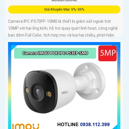
Giá Bán: Liên Hệ
Giá Khuyến Mại: 5%-35%
Camera IPC-PS70FP-10M0 là thiết bị giám sát ngoài trời
10MP với hai ống kính, hỗ trợ quay quét linh hoạt, công nghệ
ban đêm Full Color, tích hợp mic và loa hai chiều, phát hiện
con người và phương tiện, phù hợp lắp đặt cho gia đình, cửa
hàng và văn phòng