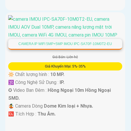
CAMERA IP WIFI 5MP+5MP IMOU IPC-SA70F-10M0T2-EU
Giá Bán: Liên hệ
Giá Khuyến Mại: 5%-35%
🔆 Chất lượng hình :
10 MP.
🕉️ Công Nghệ Sử Dụng :
IP.
✪ Video Ban Đêm :
Hồng Ngoại 10m Hồng Ngoại
SMD.
🤹 Camera Dòng
Dome Kim loại + Nhựa.
️🆑 Tích Hợp :
Thu Âm.