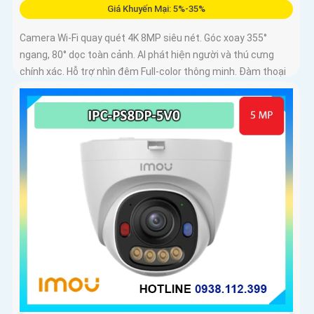
Giá Khuyến Mại: 5%-35%
Camera Wi-Fi quay quét 4K 8MP siêu nét. Góc xoay 355°
ngang, 80° dọc toàn cảnh. AI phát hiện người và thú cưng
chính xác. Hỗ trợ nhìn đêm Full-color thông minh. Đàm thoại
2 chiều tiện lợi từ xa