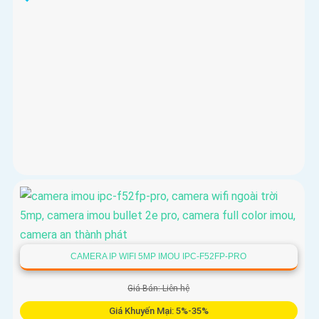
CAMERA IP WIFI 5MP IMOU IPC-F52FP-PRO
Giá Bán: Liên hệ
Giá Khuyến Mại: 5%-35%