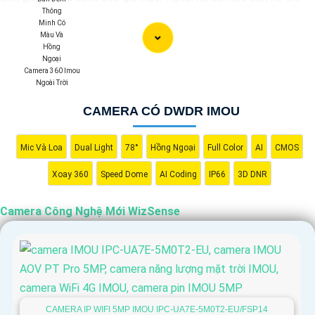
quan sát rõ nét trong điều kiện ánh sáng yếu nhờ công nghệ
Starlight và các tính năng này giúp nâng cao hiệu quả giám sát
và bảo vệ an ninh tốt hơn.
Camera 360 Imou
Ngoài Trời
CAMERA CÓ DWDR IMOU
Mic Và Loa
Dual Light
78°
Hồng Ngoại
Full Color
AI
CMOS
Xoay 360
Speed Dome
AI Coding
IP66
3D DNR
Camera Công Nghệ Mới WizSense
'
CAMERA IP WIFI 5MP IMOU IPC-UA7E-5M0T2-EU/FSP14