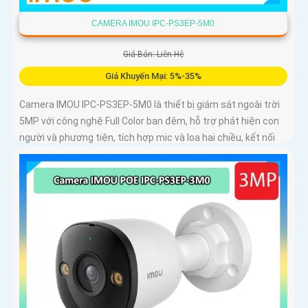
CAMERA IMOU IPC-PS3EP-5M0
Giá Bán: Liên Hệ
Giá Khuyến Mại: 5%-35%
Camera IMOU IPC-PS3EP-5M0 là thiết bị giám sát ngoài trời
5MP với công nghệ Full Color ban đêm, hỗ trợ phát hiện con
người và phương tiện, tích hợp mic và loa hai chiều, kết nối
PoE tiện lợi, phù hợp cho gia đình, cửa hàng và văn phòng