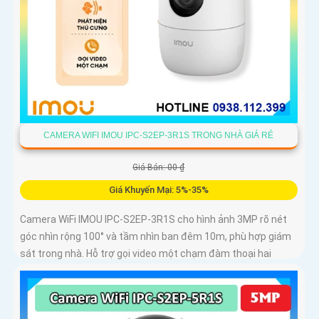
CAMERA WIFI IMOU IPC-S2EP-3R1S TRONG NHÀ GIÁ RẺ
Giá Bán: 00 ₫
Giá Khuyến Mại: 5%-35%
Camera WiFi IMOU IPC-S2EP-3R1S cho hình ảnh 3MP rõ nét
góc nhìn rộng 100° và tầm nhìn ban đêm 10m, phù hợp giám
sát trong nhà. Hỗ trợ gọi video một chạm đàm thoại hai
chiều và kết nối Wi-Fi ổn định giúp quan sát từ xa