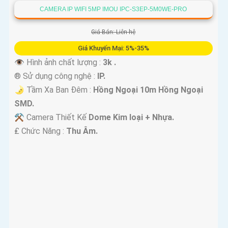
CAMERA IP WIFI 5MP IMOU IPC-S3EP-5M0WE-PRO
Giá Bán: Liên hệ
Giá Khuyến Mại: 5%-35%
👁 Hình ảnh chất lượng :
3k .
®️ Sử dụng công nghệ :
IP.
🌛 Tầm Xa Ban Đêm :
Hồng Ngoại 10m Hồng Ngoại
SMD.
⚒ Camera Thiết Kế
Dome Kim loại + Nhựa.
️₤ Chức Năng :
Thu Âm.