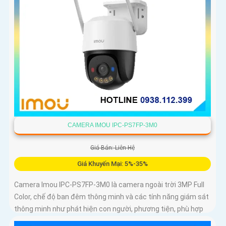
CAMERA IMOU IPC-PS7FP-3M0
Giá Bán: Liên Hệ
Giá Khuyến Mại: 5%-35%
Camera Imou IPC-PS7FP-3M0 là camera ngoài trời 3MP Full
Color, chế độ ban đêm thông minh và các tính năng giám sát
thông minh như phát hiện con người, phương tiện, phù hợp
lắp đặt tại nhà, văn phòng hoặc cửa hàng, bảo vệ an ninh