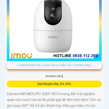
CAMERA WIFI IPC-S2EP-5R1S SIÊU NÉT TRONG NHÀ
Giá Bán: 00 ₫
Giá Khuyến Mại: 5%-35%
Camera WiFi IMOU IPC-S2EP-5R1S mang đến trải nghiệm
quan sát mượt mà với độ phân giải 3K tầm nhìn đêm 15m và
góc xoay 360°. Hỗ trợ âm thanh hai chiều gọi video chỉ với