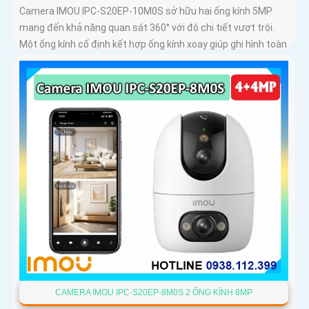
Camera IMOU IPC-S20EP-10M0S sở hữu hai ống kính 5MP
mang đến khả năng quan sát 360° với độ chi tiết vượt trội.
Một ống kính cố định kết hợp ống kính xoay giúp ghi hình toàn
diện mà không bỏ sót điểm mù
CAMERA IMOU IPC-S20EP-8M0S 2 ỐNG KÍNH 8MP