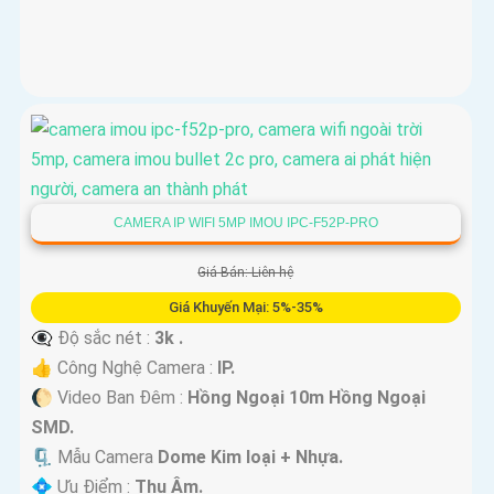
CAMERA IP WIFI 5MP IMOU IPC-F52P-PRO
Giá Bán: Liên hệ
Giá Khuyến Mại: 5%-35%
👁️‍🗨 Độ sắc nét :
3k .
👍 Công Nghệ Camera :
IP.
🌔 Video Ban Đêm :
Hồng Ngoại 10m Hồng Ngoại
SMD.
🗜️ Mẫu Camera
Dome Kim loại + Nhựa.
️💠 Ưu Điểm :
Thu Âm.