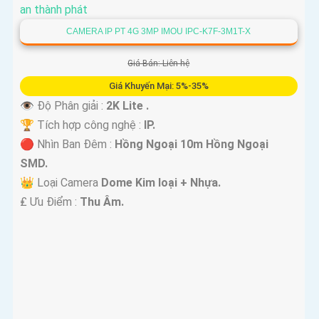
CAMERA IP PT 4G 3MP IMOU IPC-K7F-3M1T-X
Giá Bán: Liên hệ
Giá Khuyến Mại: 5%-35%
👁 Độ Phân giải :
2K Lite .
🏆 Tích hợp công nghệ :
IP.
🔴 Nhìn Ban Đêm :
Hồng Ngoại 10m Hồng Ngoại
SMD.
👑 Loại Camera
Dome Kim loại + Nhựa.
️₤ Ưu Điểm :
Thu Âm.