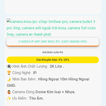
CAMERA IP WIFI 3MP IMOU IPC-S3EP-3M0WE-PRO
Giá Bán: Liên hệ
Giá Khuyến Mại: 5%-35%
👁️‍🗨 Hình Ành Chất Lượng :
2K Lite .
🏆 Công Nghệ :
IP.
🌛 Nhìn Ban Đêm :
Hồng Ngoại 10m Hồng Ngoại
SMD.
🤹 Camera Dòng
Dome Kim loại + Nhựa.
️✨ Ưu Điểm :
Thu Âm.