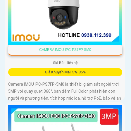
CAMERA IMOU IPC-PS7FP-5M0
Giá Bán: liên hệ
Giá Khuyến Mại: 5%-35%
Camera IMOU IPC-PS7FP-5M0 là thiết bị giám sát ngoài trời
5MP với quay quét 360°, ban đêm Full Color, phát hiện con
người và phương tiện, tích hợp mic loa, hỗ trợ PoE, bảo vệ an
ninh toàn diện