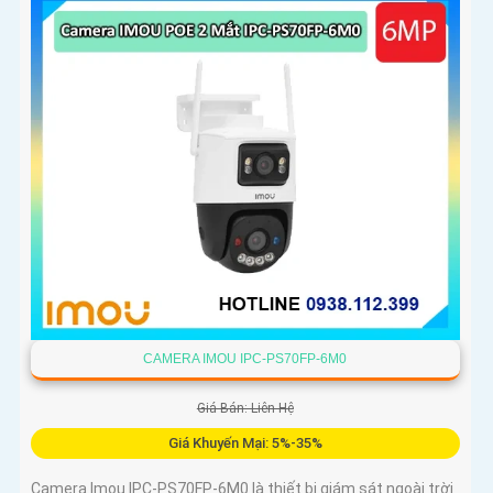
hiệu quả
CAMERA IMOU IPC-PS70FP-6M0
Giá Bán: Liên Hệ
Giá Khuyến Mại: 5%-35%
Camera Imou IPC-PS70FP-6M0 là thiết bị giám sát ngoài trời