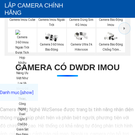
LẮP CAMERA CHÍNH
HÃNG
Camera Imou Cube
Camera Imou Ngoài
Camera Dùng Sim
Camera Báo Động
Trời
4G Imou
Imou
Camera 360 Imou
Camera Ultra 3k
Camera Báo Động
Báo Động
Hikvision
Chống Trộm
Hikvision
CAMERA CÓ DWDR IMOU
Camera Công Nghệ WizSense được trang bị tính năng nhận diện
thông minh, giúp phát hiện và phân biệt người, phương tiện với
độ chính xác cao. Hệ thống có khả năng tự động phân tích hình
ảnh, giảm thiểu cảnh báo giả mạo. Ngoài ra, camera còn hỗ trợ