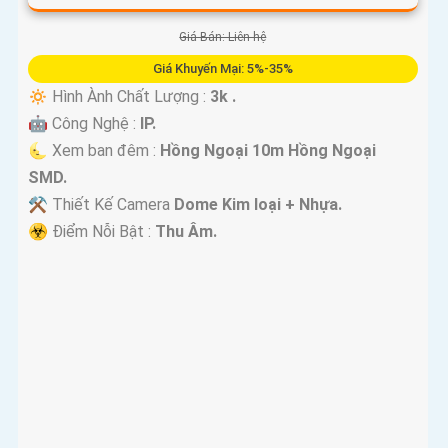
Giá Bán: Liên hệ
Giá Khuyến Mại: 5%-35%
🔅 Hình Ành Chất Lượng :
3k .
🤖️ Công Nghệ :
IP.
🌜 Xem ban đêm :
Hồng Ngoại 10m Hồng Ngoại
SMD.
⚒ Thiết Kế Camera
Dome Kim loại + Nhựa.
️☣️ Điểm Nỗi Bật :
Thu Âm.