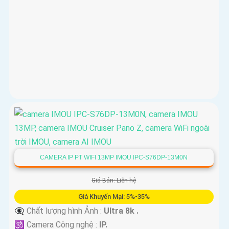
CAMERA IP PT WIFI 13MP IMOU IPC-S76DP-13M0N
Giá Bán: Liên hệ
Giá Khuyến Mại: 5%-35%
👁️‍🗨 Chất lượng hình Ảnh :
Ultra 8k .
🕉️ Camera Công nghệ :
IP.