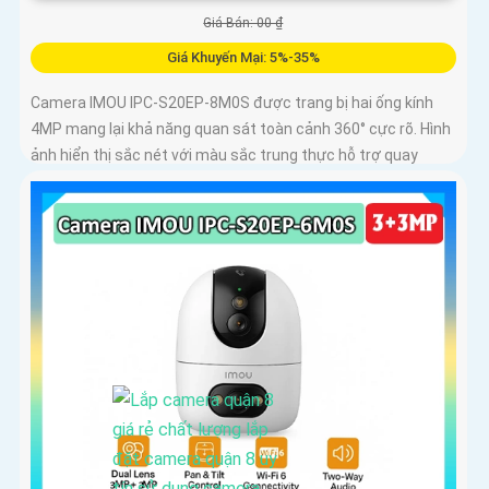
Giá Bán: 00 ₫
Giá Khuyến Mại: 5%-35%
Camera IMOU IPC-S20EP-8M0S được trang bị hai ống kính
4MP mang lại khả năng quan sát toàn cảnh 360° cực rõ. Hình
ảnh hiển thị sắc nét với màu sắc trung thực hỗ trợ quay
ngang 355° và dọc 90°