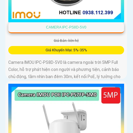
CAMERA IPC-PS8D-5V0
Giá Bán: liên hệ
Giá Khuyến Mại: 5%-35%
Camera IMOU IPC-PS8D-5V0 là camera ngoài trời 5MP Full
Color, hỗ trợ phát hiện con người và phương tiện, cảnh báo
chủ động, tầm nhìn ban đêm 30m, kết nối PoE, lý tưởng cho
giám sát an ninh tại nhà và doanh nghiệp