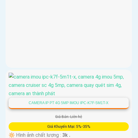
CAMERA IP PT 4G 5MP IMOU IPC-K7F-5M1T-X
Giá Bán: Liên hệ
Giá Khuyến Mại: 5%-35%
🔆 Hình ảnh chất lượng :
3k .