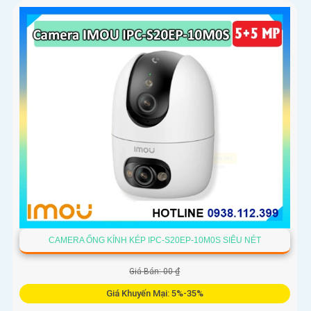
một chạm và lưu trữ thẻ nhớ tới 256GB
CAMERA ỐNG KÍNH KÉP IPC-S20EP-10M0S SIÊU NÉT
Giá Bán: 00 ₫
Giá Khuyến Mại: 5%-35%