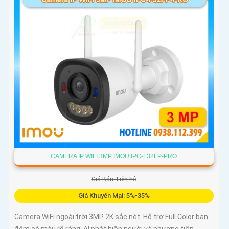
CAMERA IP WIFI 3MP IMOU IPC-F32FP-PRO
Giá Bán: Liên hệ
Giá Khuyến Mại: 5%-35%
Camera WiFi ngoài trời 3MP 2K sắc nét. Hỗ trợ Full Color ban
đêm có màu rõ ràng. AI phát hiện người và phương tiện