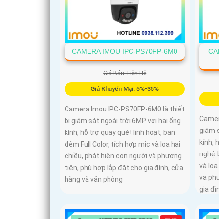
CAMERA IMOU IPC-PS70FP-6M0
CA
Giá Bán: Liên Hệ
Giá Khuyến Mại: 5%-35%
Camera Imou IPC-PS70FP-6M0 là thiết
Camer
bị giám sát ngoài trời 6MP với hai ống
giám s
kính, hỗ trợ quay quét linh hoạt, ban
kính, 
đêm Full Color, tích hợp mic và loa hai
nghệ b
chiều, phát hiện con người và phương
và loa
tiện, phù hợp lắp đặt cho gia đình, cửa
và phư
hàng và văn phòng
gia đì