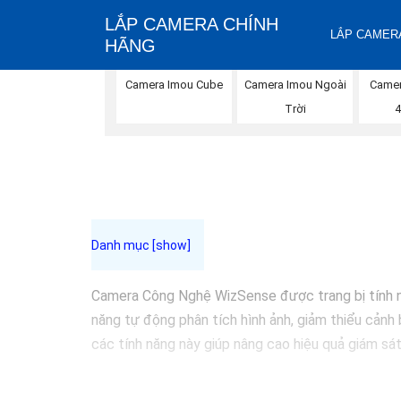
LẮP CAMERA CHÍNH
LẮP CAMERA
HÃNG
Camera Imou Cube
Camera Imou Ngoài
Camer
Trời
4
Camera Công Nghệ WizSense được trang bị tính năn
năng tự động phân tích hình ảnh, giảm thiểu cảnh 
các tính năng này giúp nâng cao hiệu quả giám sát