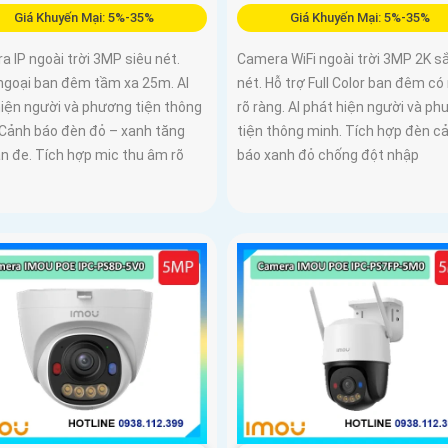
Giá Khuyến Mại: 5%-35%
Giá Khuyến Mại: 5%-35%
 IP ngoài trời 3MP siêu nét.
Camera WiFi ngoài trời 3MP 2K s
ngoại ban đêm tầm xa 25m. AI
nét. Hỗ trợ Full Color ban đêm c
hiện người và phương tiện thông
rõ ràng. AI phát hiện người và p
 Cảnh báo đèn đỏ – xanh tăng
tiện thông minh. Tích hợp đèn c
ăn đe. Tích hợp mic thu âm rõ
báo xanh đỏ chống đột nhập