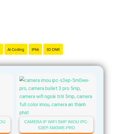
AI Coding
IP66
3D DNR
MOU
CAMERA IP WIFI 5MP IMOU IPC-
S3EP-5M0WE-PRO