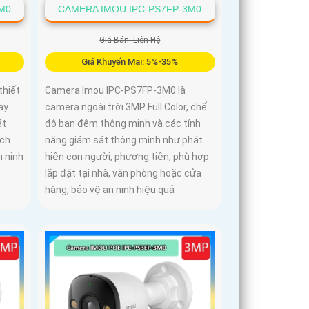
M0
CAMERA IMOU IPC-PS7FP-3M0
Giá Bán: Liên Hệ
Giá Khuyến Mại: 5%-35%
thiết
Camera Imou IPC-PS7FP-3M0 là
ay
camera ngoài trời 3MP Full Color, chế
át
độ ban đêm thông minh và các tính
ích
năng giám sát thông minh như phát
n ninh
hiện con người, phương tiện, phù hợp
lắp đặt tại nhà, văn phòng hoặc cửa
hàng, bảo vệ an ninh hiệu quả