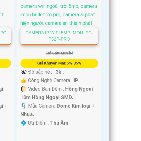
IPC-
CAMERA IP WIFI 5MP IMOU IPC-
F52P-PRO
Giá Bán: Liên hệ
Giá Khuyến Mại: 5%-35%
👁️‍🗨 Độ sắc nét :
3k .
👍 Công Nghệ Camera :
IP.
ại
🌔 Video Ban Đêm :
Hồng Ngoại
10m Hồng Ngoại SMD.
i +
🗜️ Mẫu Camera
Dome Kim loại +
Nhựa.
️💠 Ưu Điểm :
Thu Âm.