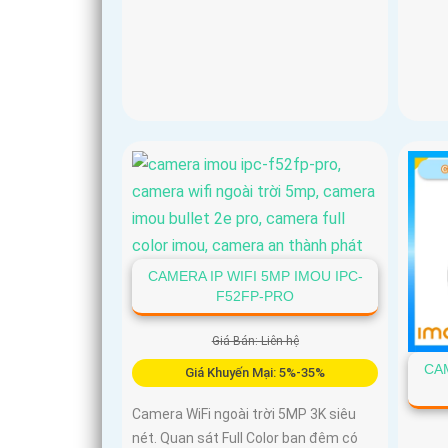
CAMERA IP WIFI 5MP IMOU IPC-
F52FP-PRO
Giá Bán: Liên hệ
CAM
Giá Khuyến Mại: 5%-35%
Camera WiFi ngoài trời 5MP 3K siêu
nét. Quan sát Full Color ban đêm có