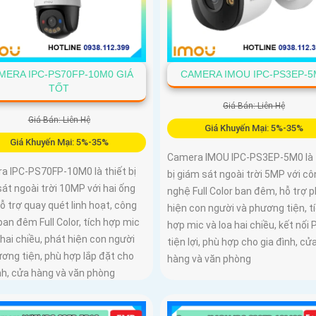
MERA IPC-PS70FP-10M0 GIÁ
CAMERA IMOU IPC-PS3EP-5
TỐT
Giá Bán: Liên Hệ
Giá Bán: Liên Hệ
Giá Khuyến Mại: 5%-35%
Giá Khuyến Mại: 5%-35%
Camera IMOU IPC-PS3EP-5M0 là 
a IPC-PS70FP-10M0 là thiết bị
bị giám sát ngoài trời 5MP với cô
át ngoài trời 10MP với hai ống
nghệ Full Color ban đêm, hỗ trợ 
hỗ trợ quay quét linh hoạt, công
hiện con người và phương tiện, t
an đêm Full Color, tích hợp mic
hợp mic và loa hai chiều, kết nối 
 hai chiều, phát hiện con người
tiện lợi, phù hợp cho gia đình, cử
ơng tiện, phù hợp lắp đặt cho
hàng và văn phòng
nh, cửa hàng và văn phòng