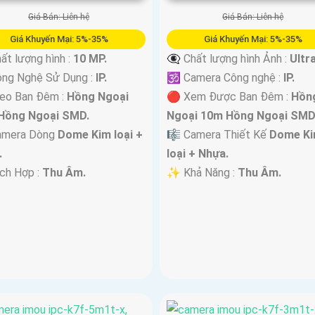
Giá Bán: Liên hệ
Giá Bán: Liên hệ
Giá Khuyến Mại: 5%-35%
Giá Khuyến Mại: 5%-35%
ất lượng hình :
10 MP.
👁️‍🗨 Chất lượng hình Ảnh :
Ultra
ông Nghệ Sử Dụng :
IP.
🕉️ Camera Công nghệ :
IP.
deo Ban Đêm :
Hồng Ngoại
🔴 Xem Được Ban Đêm :
Hồn
Hồng Ngoại SMD.
Ngoại 10m Hồng Ngoại SMD
amera Dòng
Dome Kim loại +
🎼️ Camera Thiết Kế
Dome K
.
loại + Nhựa.
ích Hợp :
Thu Âm.
️✨ Khả Năng :
Thu Âm.