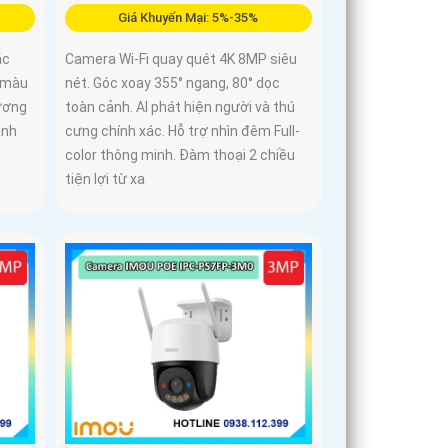
Giá Khuyến Mại: 5%-35%
ắc
Camera Wi-Fi quay quét 4K 8MP siêu
ó màu
nét. Góc xoay 355° ngang, 80° dọc
hương
toàn cảnh. AI phát hiện người và thú
ảnh
cưng chính xác. Hỗ trợ nhìn đêm Full-
color thông minh. Đàm thoại 2 chiều
tiện lợi từ xa