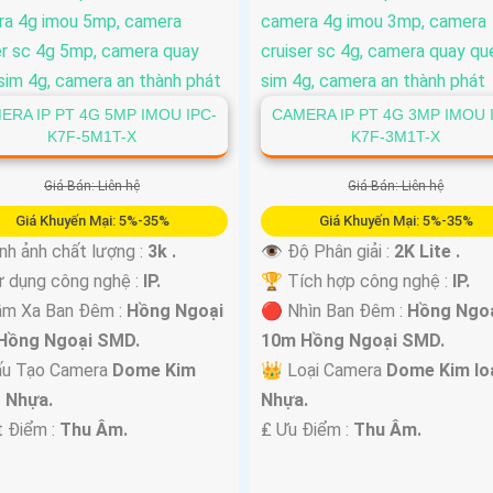
ERA IP PT 4G 5MP IMOU IPC-
CAMERA IP PT 4G 3MP IMOU 
K7F-5M1T-X
K7F-3M1T-X
Giá Bán: Liên hệ
Giá Bán: Liên hệ
Giá Khuyến Mại: 5%-35%
Giá Khuyến Mại: 5%-35%
nh ảnh chất lượng :
3k .
👁 Độ Phân giải :
2K Lite .
 dụng công nghệ :
IP.
🏆 Tích hợp công nghệ :
IP.
ầm Xa Ban Đêm :
Hồng Ngoại
🔴 Nhìn Ban Đêm :
Hồng Ngo
Hồng Ngoại SMD.
10m Hồng Ngoại SMD.
ấu Tạo Camera
Dome Kim
👑 Loại Camera
Dome Kim loạ
+ Nhựa.
Nhựa.
t Điểm :
Thu Âm.
️₤ Ưu Điểm :
Thu Âm.