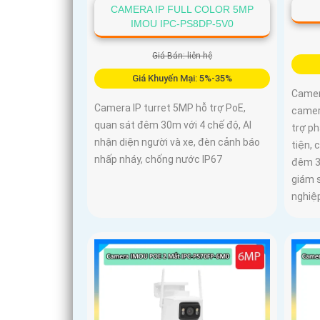
CAMERA IP FULL COLOR 5MP
IMOU IPC-PS8DP-5V0
Giá Bán: liên hệ
Giá Khuyến Mại: 5%-35%
Camer
Camera IP turret 5MP hỗ trợ PoE,
camera
quan sát đêm 30m với 4 chế độ, AI
trợ p
nhận diện người và xe, đèn cảnh báo
tiện, 
nhấp nháy, chống nước IP67
đêm 3
giám s
nghiệ