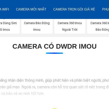
 WIFI
CAMERA MỚI NHẤT
CAMERA TRỌN GÓI GIÁ RẺ
PHỤ
a Dùng Sim
Camera 360 Imou
Camera Báo Động
Camera 360 
G Imou
Ngoài Trời
Imou
Báo Độn
CAMERA CÓ DWDR IMOU
g nhận diện thông minh, giúp phát hiện và phân biệt người, phư
báo giả mạo. Ngoài ra, camera còn hỗ trợ quan sát rõ nét trong đ
 và bảo vệ an ninh tốt hơn.