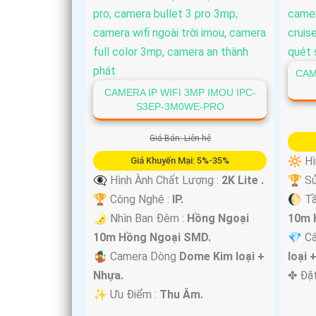
CAM
CAMERA IP WIFI 3MP IMOU IPC-
S3EP-3M0WE-PRO
Giá Bán: Liên hệ
🔆 Hì
Giá Khuyến Mại: 5%-35%
👁️‍🗨 Hình Ành Chất Lượng :
2K Lite .
🏆 Sử
🏆 Công Nghệ :
IP.
🌔 T
🌛 Nhìn Ban Đêm :
Hồng Ngoại
10m 
10m Hồng Ngoại SMD.
💎 C
🤹 Camera Dòng
Dome Kim loại +
loại 
Nhựa.
️✤ Đặ
️✨ Ưu Điểm :
Thu Âm.