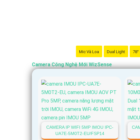
Mic Và Loa
Dual Light
78°
Camera Công Nghệ Mới WizSense
CAMERA IP WIFI 5MP IMOU IPC-
CAM
UA7E-5M0T2-EU/FSP14