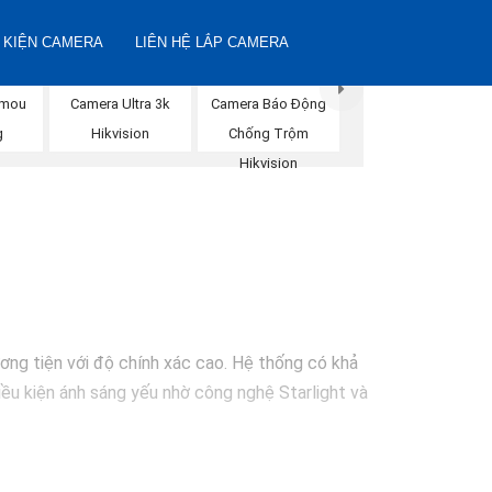
 KIỆN CAMERA
LIÊN HỆ LẮP CAMERA
Imou
Camera Ultra 3k
Camera Báo Động
g
Hikvision
Chống Trộm
Hikvision
ơng tiện với độ chính xác cao. Hệ thống có khả
iều kiện ánh sáng yếu nhờ công nghệ Starlight và