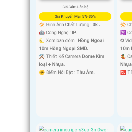
Giá Bán: Liên hệ
'
Giá Khuyến Mại: 5%-35%
🔅 Hình Ành Chất Lượng :
3k .
🔆 Ch
🤖️ Công Nghệ :
IP.
🕉️ C
🌜 Xem ban đêm :
Hồng Ngoại
✪ Vi
10m Hồng Ngoại SMD.
10m 
⚒ Thiết Kế Camera
Dome Kim
🤹 C
loại + Nhựa.
Nhựa
️☣️ Điểm Nỗi Bật :
Thu Âm.
️🆑 T