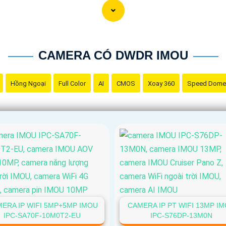
CAMERA CÓ DWDR IMOU
Hồng Ngoại
Full Color
AI
CMOS
Xoay 360
Speed Dome
ERA IP WIFI 5MP+5MP IMOU
CAMERA IP PT WIFI 13MP I
IPC-SA70F-10M0T2-EU
IPC-S76DP-13M0N