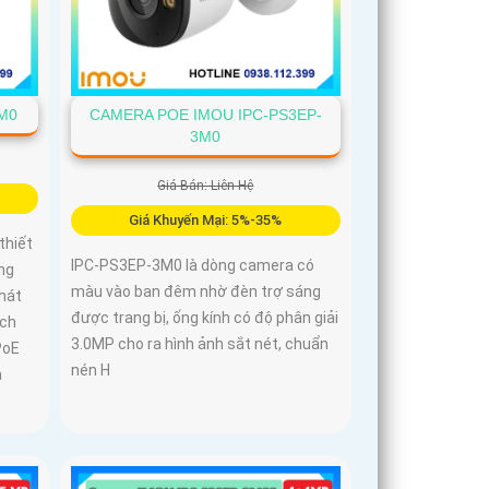
M0
CAMERA POE IMOU IPC-PS3EP-
3M0
Giá Bán: Liên Hệ
Giá Khuyến Mại: 5%-35%
thiết
IPC-PS3EP-3M0 là dòng camera có
ng
màu vào ban đêm nhờ đèn trợ sáng
phát
được trang bị, ống kính có độ phân giải
ích
3.0MP cho ra hình ảnh sắt nét, chuẩn
PoE
nén H
a