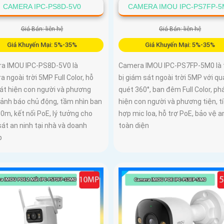
CAMERA IPC-PS8D-5V0
CAMERA IMOU IPC-PS7FP-5
Giá Bán: liên hệ
Giá Bán: liên hệ
Giá Khuyến Mại: 5%-35%
Giá Khuyến Mại: 5%-35%
a IMOU IPC-PS8D-5V0 là
Camera IMOU IPC-PS7FP-5M0 là 
 ngoài trời 5MP Full Color, hỗ
bị giám sát ngoài trời 5MP với qu
hát hiện con người và phương
quét 360°, ban đêm Full Color, ph
cảnh báo chủ động, tầm nhìn ban
hiện con người và phương tiện, t
0m, kết nối PoE, lý tưởng cho
hợp mic loa, hỗ trợ PoE, bảo vệ a
át an ninh tại nhà và doanh
toàn diện
p