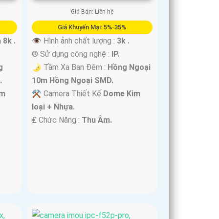
Giá Bán: Liên hệ
Giá Khuyến Mại: 5%-35%
 8k .
👁 Hình ảnh chất lượng :
3k .
®️ Sử dụng công nghệ :
IP.
g
🌛 Tầm Xa Ban Đêm :
Hồng Ngoại
.
10m Hồng Ngoại SMD.
im
⚒ Camera Thiết Kế
Dome Kim
loại + Nhựa.
️₤ Chức Năng :
Thu Âm.