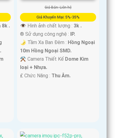
Giá Bán: Liên hệ
Giá Khuyến Mại: 5%-35%
 8k .
👁 Hình ảnh chất lượng :
3k .
®️ Sử dụng công nghệ :
IP.
g
🌛 Tầm Xa Ban Đêm :
Hồng Ngoại
.
10m Hồng Ngoại SMD.
im
⚒ Camera Thiết Kế
Dome Kim
loại + Nhựa.
️₤ Chức Năng :
Thu Âm.