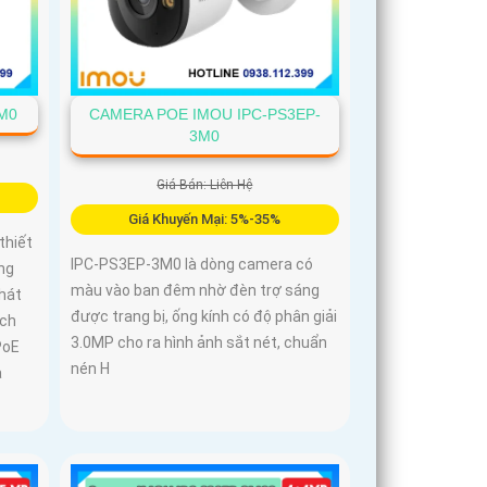
M0
CAMERA POE IMOU IPC-PS3EP-
3M0
Giá Bán: Liên Hệ
Giá Khuyến Mại: 5%-35%
thiết
IPC-PS3EP-3M0 là dòng camera có
ng
màu vào ban đêm nhờ đèn trợ sáng
phát
được trang bị, ống kính có độ phân giải
ích
3.0MP cho ra hình ảnh sắt nét, chuẩn
PoE
nén H
a