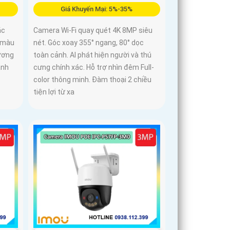
Giá Khuyến Mại: 5%-35%
ắc
Camera Wi-Fi quay quét 4K 8MP siêu
ó màu
nét. Góc xoay 355° ngang, 80° dọc
hương
toàn cảnh. AI phát hiện người và thú
ảnh
cưng chính xác. Hỗ trợ nhìn đêm Full-
color thông minh. Đàm thoại 2 chiều
tiện lợi từ xa