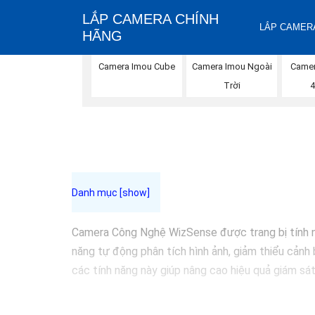
LẮP CAMERA CHÍNH
LẮP CAMERA
HÃNG
Camera Imou Cube
Camera Imou Ngoài
Camer
Trời
4
Camera Công Nghệ WizSense được trang bị tính năn
năng tự động phân tích hình ảnh, giảm thiểu cảnh 
các tính năng này giúp nâng cao hiệu quả giám sát