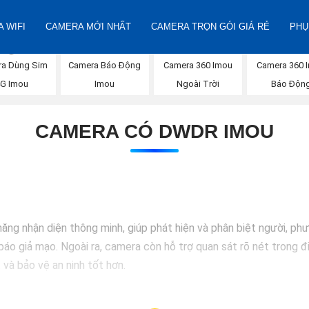
 WIFI
CAMERA MỚI NHẤT
CAMERA TRỌN GÓI GIÁ RẺ
PHỤ
a Dùng Sim
Camera 360 Imou
Camera Báo Động
Camera 360 
G Imou
Ngoài Trời
Imou
Báo Độn
CAMERA CÓ DWDR IMOU
g nhận diện thông minh, giúp phát hiện và phân biệt người, phư
báo giả mạo. Ngoài ra, camera còn hỗ trợ quan sát rõ nét trong đ
 và bảo vệ an ninh tốt hơn.