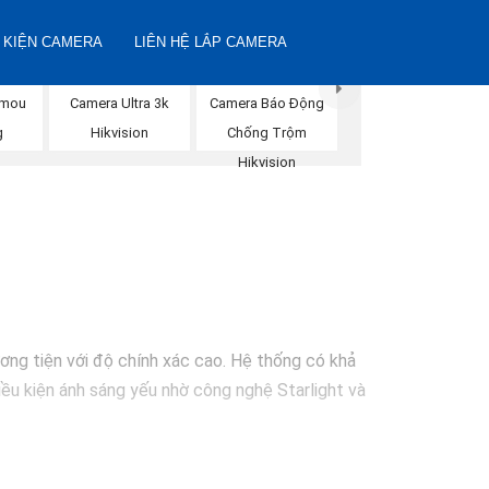
 KIỆN CAMERA
LIÊN HỆ LẮP CAMERA
Imou
Camera Ultra 3k
Camera Báo Động
g
Hikvision
Chống Trộm
Hikvision
ơng tiện với độ chính xác cao. Hệ thống có khả
iều kiện ánh sáng yếu nhờ công nghệ Starlight và