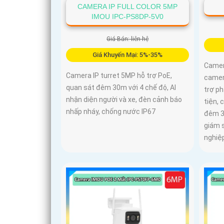
CAMERA IP FULL COLOR 5MP
IMOU IPC-PS8DP-5V0
Giá Bán: liên hệ
Giá Khuyến Mại: 5%-35%
Camer
Camera IP turret 5MP hỗ trợ PoE,
camera
quan sát đêm 30m với 4 chế độ, AI
trợ p
nhận diện người và xe, đèn cảnh báo
tiện, 
nhấp nháy, chống nước IP67
đêm 3
giám s
nghiệ