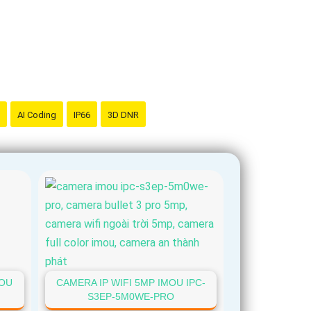
AI Coding
IP66
3D DNR
MOU
CAMERA IP WIFI 5MP IMOU IPC-
S3EP-5M0WE-PRO