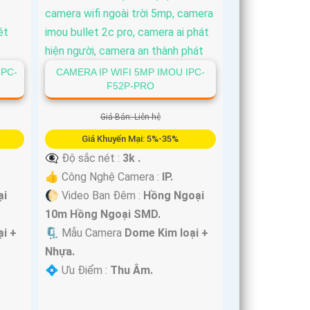
IPC-
CAMERA IP WIFI 5MP IMOU IPC-
F52P-PRO
Giá Bán: Liên hệ
Giá Khuyến Mại: 5%-35%
👁️‍🗨 Độ sắc nét :
3k .
👍 Công Nghệ Camera :
IP.
ại
🌔 Video Ban Đêm :
Hồng Ngoại
10m Hồng Ngoại SMD.
i +
🗜️ Mẫu Camera
Dome Kim loại +
Nhựa.
️💠 Ưu Điểm :
Thu Âm.