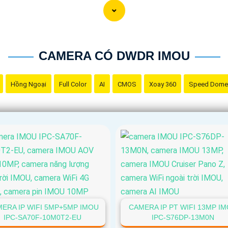
CAMERA CÓ DWDR IMOU
Hồng Ngoại
Full Color
AI
CMOS
Xoay 360
Speed Dome
ERA IP WIFI 5MP+5MP IMOU
CAMERA IP PT WIFI 13MP I
IPC-SA70F-10M0T2-EU
IPC-S76DP-13M0N