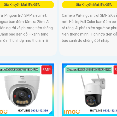
Giá Khuyến Mại: 5%-35%
Giá Khuyến Mại: 5%-35%
 IP ngoài trời 3MP siêu nét.
Camera WiFi ngoài trời 3MP 2K s
ngoại ban đêm tầm xa 25m. AI
nét. Hỗ trợ Full Color ban đêm c
hiện người và phương tiện thông
rõ ràng. AI phát hiện người và p
 Cảnh báo đèn đỏ – xanh tăng
tiện thông minh. Tích hợp đèn c
ăn đe. Tích hợp mic thu âm rõ
báo xanh đỏ chống đột nhập