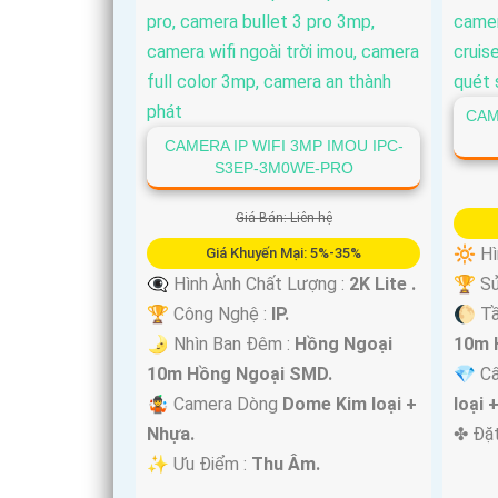
CAM
CAMERA IP WIFI 3MP IMOU IPC-
S3EP-3M0WE-PRO
Giá Bán: Liên hệ
🔆 Hì
Giá Khuyến Mại: 5%-35%
👁️‍🗨 Hình Ành Chất Lượng :
2K Lite .
🏆 Sử
🏆 Công Nghệ :
IP.
🌔 T
🌛 Nhìn Ban Đêm :
Hồng Ngoại
10m 
10m Hồng Ngoại SMD.
💎 C
🤹 Camera Dòng
Dome Kim loại +
loại 
Nhựa.
️✤ Đặ
️✨ Ưu Điểm :
Thu Âm.