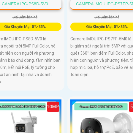
CAMERA IPC-PS8D-5V0
CAMERA IMOU IPC-PS7FP-5
Giá Bán: liên hệ
Giá Bán: liên hệ
Giá Khuyến Mại: 5%-35%
Giá Khuyến Mại: 5%-35%
a IMOU IPC-PS8D-5V0 là
Camera IMOU IPC-PS7FP-5M0 là 
 ngoài trời 5MP Full Color, hỗ
bị giám sát ngoài trời 5MP với qu
hát hiện con người và phương
quét 360°, ban đêm Full Color, ph
cảnh báo chủ động, tầm nhìn ban
hiện con người và phương tiện, t
0m, kết nối PoE, lý tưởng cho
hợp mic loa, hỗ trợ PoE, bảo vệ a
át an ninh tại nhà và doanh
toàn diện
p