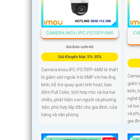
CAMERA IMOU IPC-PS70FP-6M0
CA
Giá Bán: Liên Hệ
Giá Khuyến Mại: 5%-35%
Camera Imou IPC-PS70FP-6M0 là thiết
Camer
bị giám sát ngoài trời 6MP với hai ống
giám s
kính, hỗ trợ quay quét linh hoạt, ban
kính, 
đêm Full Color, tích hợp mic và loa hai
nghệ b
chiều, phát hiện con người và phương
và loa
tiện, phù hợp lắp đặt cho gia đình, cửa
và phư
hàng và văn phòng
gia đì