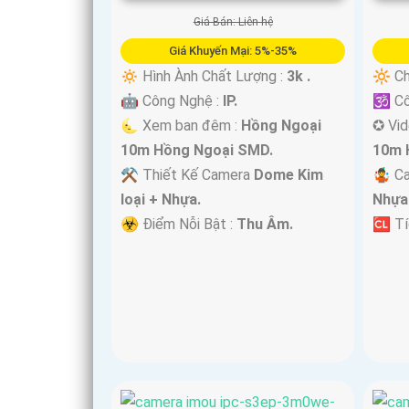
Giá Bán: Liên hệ
'
Giá Khuyến Mại: 5%-35%
🔅 Hình Ành Chất Lượng :
3k .
🔆 Ch
🤖️ Công Nghệ :
IP.
🕉️ C
🌜 Xem ban đêm :
Hồng Ngoại
✪ Vi
10m Hồng Ngoại SMD.
10m 
⚒ Thiết Kế Camera
Dome Kim
🤹 C
loại + Nhựa.
Nhựa
️☣️ Điểm Nỗi Bật :
Thu Âm.
️🆑 T