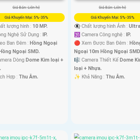
Giá Bán: Liên hệ
Giá Bán: Liên hệ
Giá Khuyến Mại: 5%-35%
Giá Khuyến Mại: 5%-35%
ất lượng hình :
10 MP.
👁️‍🗨 Chất lượng hình Ảnh :
Ultra
ông Nghệ Sử Dụng :
IP.
🕉️ Camera Công nghệ :
IP.
deo Ban Đêm :
Hồng Ngoại
🔴 Xem Được Ban Đêm :
Hồn
Hồng Ngoại SMD.
Ngoại 10m Hồng Ngoại SMD
amera Dòng
Dome Kim loại +
🎼️ Camera Thiết Kế
Dome K
.
loại + Nhựa.
ích Hợp :
Thu Âm.
️✨ Khả Năng :
Thu Âm.