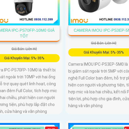
MERA IPC-PS70FP-10M0 GIÁ
CAMERA IMOU IPC-PS3EP-5
TỐT
Giá Bán: Liên Hệ
Giá Bán: Liên Hệ
Giá Khuyến Mại: 5%-35%
Giá Khuyến Mại: 5%-35%
Camera IMOU IPC-PS3EP-5M0 là 
a IPC-PS70FP-10M0 là thiết bị
bị giám sát ngoài trời 5MP với cô
át ngoài trời 10MP với hai ống
nghệ Full Color ban đêm, hỗ trợ 
hỗ trợ quay quét linh hoạt, công
hiện con người và phương tiện, t
an đêm Full Color, tích hợp mic
hợp mic và loa hai chiều, kết nối 
 hai chiều, phát hiện con người
tiện lợi, phù hợp cho gia đình, cử
ơng tiện, phù hợp lắp đặt cho
hàng và văn phòng
nh, cửa hàng và văn phòng