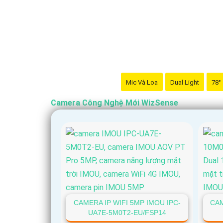
Mic Và Loa
Dual Light
78°
Camera Công Nghệ Mới WizSense
CAMERA IP WIFI 5MP IMOU IPC-
CAM
UA7E-5M0T2-EU/FSP14