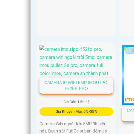
CAMERA IP WIFI 5MP IMOU IPC-
F52FP-PRO
Giá Bán: Liên hệ
CAM
Giá Khuyến Mại: 5%-35%
Camera WiFi ngoài trời 5MP 3K siêu
nét. Quan sát Full Color ban đêm có