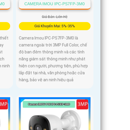
M0
CAMERA IMOU IPC-PS7FP-3M0
Giá Bán: Liên Hệ
Giá Khuyến Mại: 5%-35%
thiết
Camera Imou IPC-PS7FP-3M0 là
ay
camera ngoài trời 3MP Full Color, chế
át
độ ban đêm thông minh và các tính
ích
năng giám sát thông minh như phát
n ninh
hiện con người, phương tiện, phù hợp
lắp đặt tại nhà, văn phòng hoặc cửa
hàng, bảo vệ an ninh hiệu quả