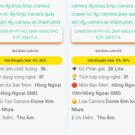
ERA IP PT 4G 5MP IMOU IPC-
CAMERA IP PT 4G 3MP IMOU 
K7F-5M1T-X
K7F-3M1T-X
Giá Bán: Liên hệ
Giá Bán: Liên hệ
Giá Khuyến Mại: 5%-35%
Giá Khuyến Mại: 5%-35%
nh ảnh chất lượng :
3k .
👁 Độ Phân giải :
2K Lite .
 dụng công nghệ :
IP.
🏆 Tích hợp công nghệ :
IP.
ầm Xa Ban Đêm :
Hồng Ngoại
🔴 Nhìn Ban Đêm :
Hồng Ngo
Hồng Ngoại SMD.
10m Hồng Ngoại SMD.
ấu Tạo Camera
Dome Kim
👑 Loại Camera
Dome Kim loạ
+ Nhựa.
Nhựa.
t Điểm :
Thu Âm.
️₤ Ưu Điểm :
Thu Âm.