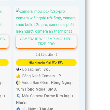
IPC-
CAMERA IP WIFI 5MP IMOU IPC-
F52P-PRO
Giá Bán: Liên hệ
Giá Khuyến Mại: 5%-35%
👁️‍🗨 Độ sắc nét :
3k .
👍 Công Nghệ Camera :
IP.
ại
🌔 Video Ban Đêm :
Hồng Ngoại
10m Hồng Ngoại SMD.
i +
🗜️ Mẫu Camera
Dome Kim loại +
Nhựa.
️💠 Ưu Điểm :
Thu Âm.