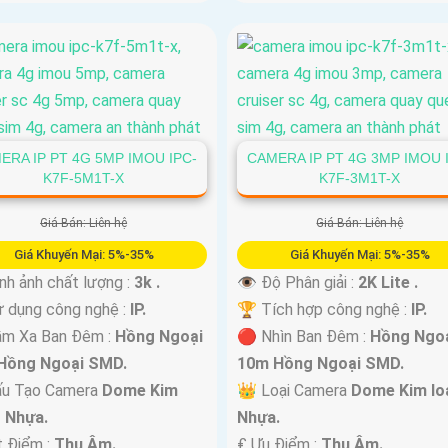
ERA IP PT 4G 5MP IMOU IPC-
CAMERA IP PT 4G 3MP IMOU 
K7F-5M1T-X
K7F-3M1T-X
Giá Bán: Liên hệ
Giá Bán: Liên hệ
Giá Khuyến Mại: 5%-35%
Giá Khuyến Mại: 5%-35%
nh ảnh chất lượng :
3k .
👁 Độ Phân giải :
2K Lite .
 dụng công nghệ :
IP.
🏆 Tích hợp công nghệ :
IP.
ầm Xa Ban Đêm :
Hồng Ngoại
🔴 Nhìn Ban Đêm :
Hồng Ngo
Hồng Ngoại SMD.
10m Hồng Ngoại SMD.
ấu Tạo Camera
Dome Kim
👑 Loại Camera
Dome Kim loạ
+ Nhựa.
Nhựa.
t Điểm :
Thu Âm.
️₤ Ưu Điểm :
Thu Âm.