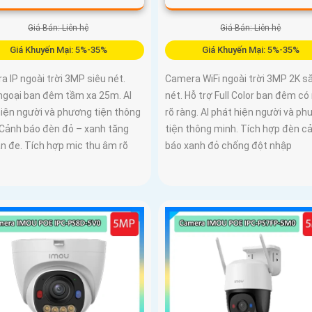
Giá Bán: Liên hệ
Giá Bán: Liên hệ
Giá Khuyến Mại: 5%-35%
Giá Khuyến Mại: 5%-35%
 IP ngoài trời 3MP siêu nét.
Camera WiFi ngoài trời 3MP 2K s
ngoại ban đêm tầm xa 25m. AI
nét. Hỗ trợ Full Color ban đêm c
hiện người và phương tiện thông
rõ ràng. AI phát hiện người và p
 Cảnh báo đèn đỏ – xanh tăng
tiện thông minh. Tích hợp đèn c
ăn đe. Tích hợp mic thu âm rõ
báo xanh đỏ chống đột nhập