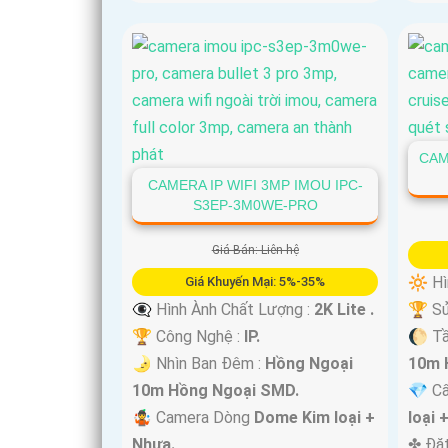
CAM
CAMERA IP WIFI 3MP IMOU IPC-
S3EP-3M0WE-PRO
Giá Bán: Liên hệ
🔆 Hì
Giá Khuyến Mại: 5%-35%
👁️‍🗨 Hình Ành Chất Lượng :
2K Lite .
🏆 Sử
🏆 Công Nghệ :
IP.
🌔 T
🌛 Nhìn Ban Đêm :
Hồng Ngoại
10m 
10m Hồng Ngoại SMD.
💎 C
🤹 Camera Dòng
Dome Kim loại +
loại 
Nhựa.
️✤ Đặ