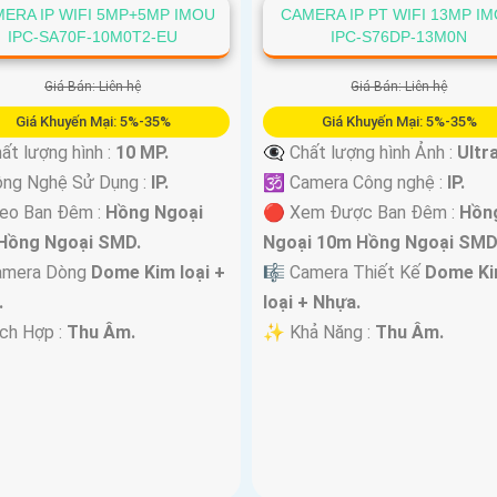
ERA IP WIFI 5MP+5MP IMOU
CAMERA IP PT WIFI 13MP I
IPC-SA70F-10M0T2-EU
IPC-S76DP-13M0N
Giá Bán: Liên hệ
Giá Bán: Liên hệ
Giá Khuyến Mại: 5%-35%
Giá Khuyến Mại: 5%-35%
ất lượng hình :
10 MP.
👁️‍🗨 Chất lượng hình Ảnh :
Ultra
ông Nghệ Sử Dụng :
IP.
🕉️ Camera Công nghệ :
IP.
deo Ban Đêm :
Hồng Ngoại
🔴 Xem Được Ban Đêm :
Hồn
Hồng Ngoại SMD.
Ngoại 10m Hồng Ngoại SMD
amera Dòng
Dome Kim loại +
🎼️ Camera Thiết Kế
Dome K
.
loại + Nhựa.
ích Hợp :
Thu Âm.
️✨ Khả Năng :
Thu Âm.