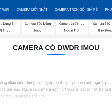
 WIFI
CAMERA MỚI NHẤT
CAMERA TRỌN GÓI GIÁ RẺ
PHỤ
a Dùng Sim
Camera 360 Imou
Camera Báo Động
Camera 360 
G Imou
Ngoài Trời
Imou
Báo Độn
CAMERA CÓ DWDR IMOU
g nhận diện thông minh, giúp phát hiện và phân biệt người, phư
báo giả mạo. Ngoài ra, camera còn hỗ trợ quan sát rõ nét trong đ
 và bảo vệ an ninh tốt hơn.