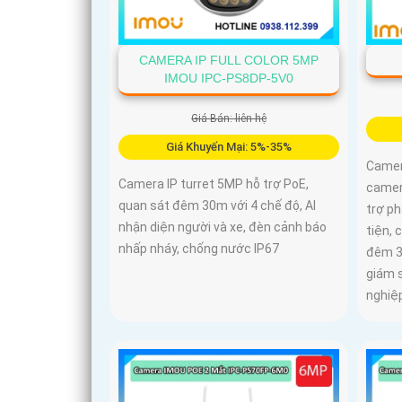
CAMERA IP FULL COLOR 5MP
IMOU IPC-PS8DP-5V0
Giá Bán: liên hệ
Giá Khuyến Mại: 5%-35%
Camer
Camera IP turret 5MP hỗ trợ PoE,
camera
quan sát đêm 30m với 4 chế độ, AI
trợ p
nhận diện người và xe, đèn cảnh báo
tiện, 
nhấp nháy, chống nước IP67
đêm 3
giám s
nghiệ