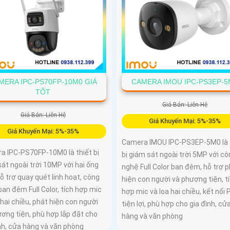
MERA IPC-PS70FP-10M0 GIÁ
CAMERA IMOU IPC-PS3EP-5
TỐT
Giá Bán: Liên Hệ
Giá Bán: Liên Hệ
Giá Khuyến Mại: 5%-35%
Giá Khuyến Mại: 5%-35%
Camera IMOU IPC-PS3EP-5M0 là 
a IPC-PS70FP-10M0 là thiết bị
bị giám sát ngoài trời 5MP với cô
át ngoài trời 10MP với hai ống
nghệ Full Color ban đêm, hỗ trợ 
hỗ trợ quay quét linh hoạt, công
hiện con người và phương tiện, t
an đêm Full Color, tích hợp mic
hợp mic và loa hai chiều, kết nối 
 hai chiều, phát hiện con người
tiện lợi, phù hợp cho gia đình, cử
ơng tiện, phù hợp lắp đặt cho
hàng và văn phòng
nh, cửa hàng và văn phòng