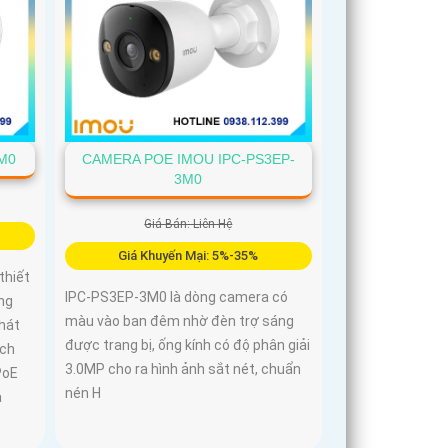
M0
CAMERA POE IMOU IPC-PS3EP-
3M0
Giá Bán: Liên Hệ
Giá Khuyến Mại: 5%-35%
thiết
IPC-PS3EP-3M0 là dòng camera có
ng
màu vào ban đêm nhờ đèn trợ sáng
phát
được trang bị, ống kính có độ phân giải
ích
3.0MP cho ra hình ảnh sắt nét, chuẩn
PoE
nén H
a