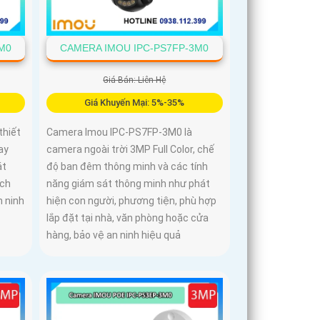
M0
CAMERA IMOU IPC-PS7FP-3M0
Giá Bán: Liên Hệ
Giá Khuyến Mại: 5%-35%
thiết
Camera Imou IPC-PS7FP-3M0 là
ay
camera ngoài trời 3MP Full Color, chế
át
độ ban đêm thông minh và các tính
ích
năng giám sát thông minh như phát
n ninh
hiện con người, phương tiện, phù hợp
lắp đặt tại nhà, văn phòng hoặc cửa
hàng, bảo vệ an ninh hiệu quả