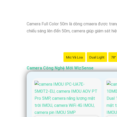
Camera Full Color 50m là dòng cmaera được trang
chiếu sáng lên đến 50m, camera giúp giám sát hiệu
Mic Và Loa
Dual Light
78°
Camera Công Nghệ Mới WizSense