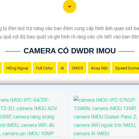
 bị đèn led trợ sáng vào ban đêm cung cấp hình ảnh quan sát ba
 quả với độ bao quát và ghi hình rõ ràng các chi tiết vào ban đê
CAMERA CÓ DWDR IMOU
Hồng Ngoại
Full Color
AI
CMOS
Xoay 360
Speed Dome