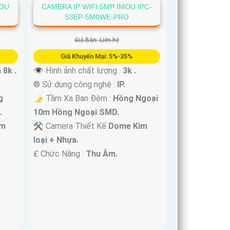
MOU
CAMERA IP WIFI 5MP IMOU IPC-
S3EP-5M0WE-PRO
Giá Bán: Liên hệ
Giá Khuyến Mại: 5%-35%
 8k .
👁 Hình ảnh chất lượng :
3k .
®️ Sử dụng công nghệ :
IP.
g
🌛 Tầm Xa Ban Đêm :
Hồng Ngoại
.
10m Hồng Ngoại SMD.
im
⚒ Camera Thiết Kế
Dome Kim
loại + Nhựa.
️₤ Chức Năng :
Thu Âm.