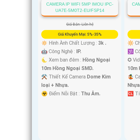
CAMERA IP WIFI 5MP IMOU IPC-
CAM
UA7E-5M0T2-EU/FSP14
'
Giá Bán: Liên hệ
Giá Khuyến Mại: 5%-35%
🔅 Hình Ành Chất Lượng :
3k .
🔆 Ch
🤖️ Công Nghệ :
IP.
🕉️ C
🌜 Xem ban đêm :
Hồng Ngoại
✪ Vi
10m Hồng Ngoại SMD.
10m 
⚒ Thiết Kế Camera
Dome Kim
🤹 C
loại + Nhựa.
Nhựa
️☣️ Điểm Nỗi Bật :
Thu Âm.
️🆑 T