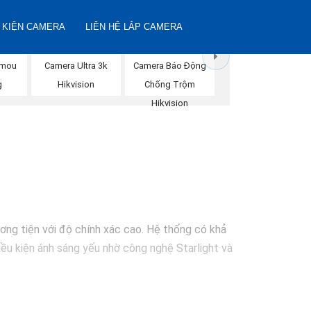
 KIỆN CAMERA
LIÊN HỆ LẮP CAMERA
Imou
Camera Ultra 3k
Camera Báo Động
g
Hikvision
Chống Trộm
Hikvision
ơng tiện với độ chính xác cao. Hệ thống có khả
iều kiện ánh sáng yếu nhờ công nghệ Starlight và