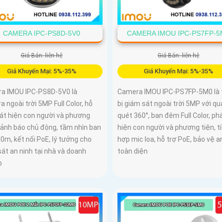
CAMERA IPC-PS8D-5V0
CAMERA IMOU IPC-PS7FP-5
Giá Bán: liên hệ
Giá Bán: liên hệ
Giá Khuyến Mại: 5%-35%
Giá Khuyến Mại: 5%-35%
a IMOU IPC-PS8D-5V0 là
Camera IMOU IPC-PS7FP-5M0 là 
 ngoài trời 5MP Full Color, hỗ
bị giám sát ngoài trời 5MP với qu
hát hiện con người và phương
quét 360°, ban đêm Full Color, ph
cảnh báo chủ động, tầm nhìn ban
hiện con người và phương tiện, t
0m, kết nối PoE, lý tưởng cho
hợp mic loa, hỗ trợ PoE, bảo vệ a
át an ninh tại nhà và doanh
toàn diện
p