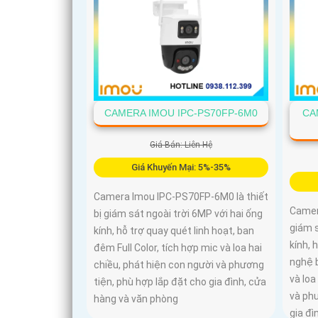
CAMERA IMOU IPC-PS70FP-6M0
CA
Giá Bán: Liên Hệ
Giá Khuyến Mại: 5%-35%
Camera Imou IPC-PS70FP-6M0 là thiết
Camer
bị giám sát ngoài trời 6MP với hai ống
giám s
kính, hỗ trợ quay quét linh hoạt, ban
kính, 
đêm Full Color, tích hợp mic và loa hai
nghệ b
chiều, phát hiện con người và phương
và loa
tiện, phù hợp lắp đặt cho gia đình, cửa
và phư
hàng và văn phòng
gia đì