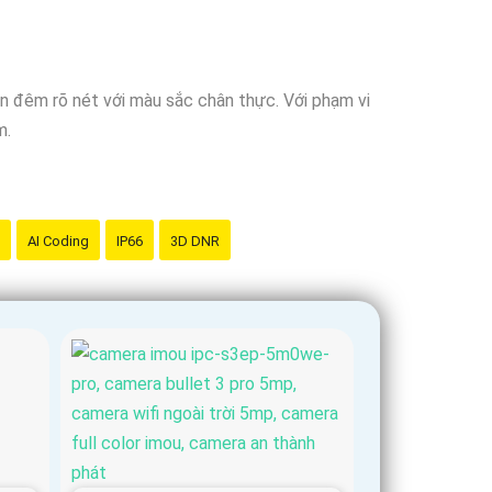
n đêm rõ nét với màu sắc chân thực. Với phạm vi
m.
AI Coding
IP66
3D DNR