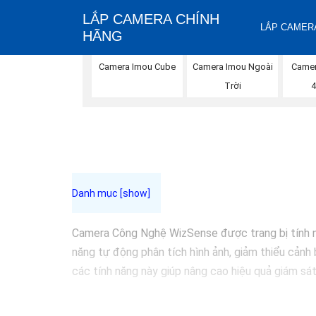
LẮP CAMERA CHÍNH
LẮP CAMERA
HÃNG
Camera Imou Cube
Camera Imou Ngoài
Camer
Trời
4
Camera Công Nghệ WizSense được trang bị tính năn
năng tự động phân tích hình ảnh, giảm thiểu cảnh 
các tính năng này giúp nâng cao hiệu quả giám sát