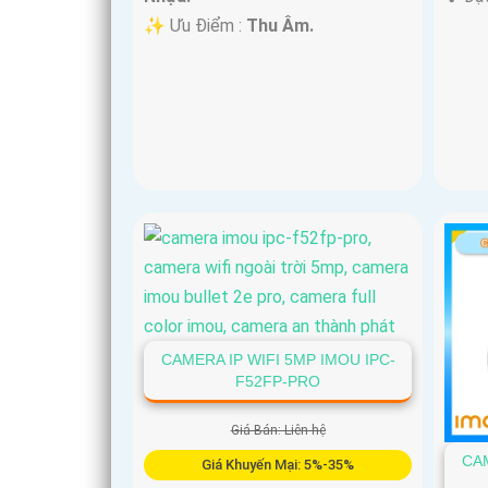
️✨ Ưu Điểm :
Thu Âm.
CAMERA IP WIFI 5MP IMOU IPC-
F52FP-PRO
Giá Bán: Liên hệ
CAM
Giá Khuyến Mại: 5%-35%