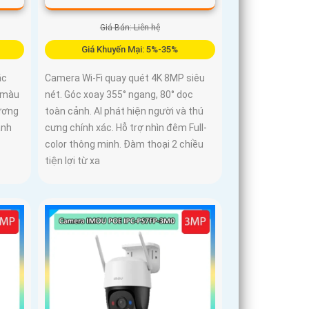
Giá Bán: Liên hệ
Giá Khuyến Mại: 5%-35%
ắc
Camera Wi-Fi quay quét 4K 8MP siêu
ó màu
nét. Góc xoay 355° ngang, 80° dọc
hương
toàn cảnh. AI phát hiện người và thú
ảnh
cưng chính xác. Hỗ trợ nhìn đêm Full-
color thông minh. Đàm thoại 2 chiều
tiện lợi từ xa