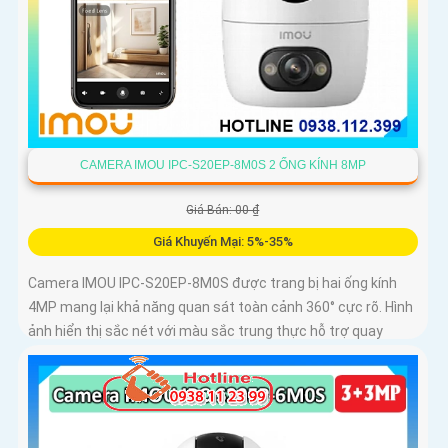
CAMERA IMOU IPC-S20EP-8M0S 2 ỐNG KÍNH 8MP
Giá Bán: 00 ₫
Giá Khuyến Mại: 5%-35%
Camera IMOU IPC-S20EP-8M0S được trang bị hai ống kính
4MP mang lại khả năng quan sát toàn cảnh 360° cực rõ. Hình
ảnh hiển thị sắc nét với màu sắc trung thực hỗ trợ quay
ngang 355° và dọc 90°