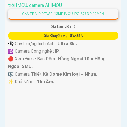
CAMERA IP PT WIFI 13MP IMOU IPC-S76DP-13M0N
Giá Bán: Liên hệ
Giá Khuyến Mại: 5%-35%
👁️‍🗨 Chất lượng hình Ảnh :
Ultra 8k .
🕉️ Camera Công nghệ :
IP.
🔴 Xem Được Ban Đêm :
Hồng Ngoại 10m Hồng
Ngoại SMD.
🎼️ Camera Thiết Kế
Dome Kim loại + Nhựa.
️✨ Khả Năng :
Thu Âm.