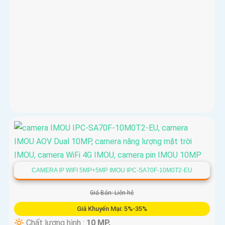
CAMERA IP WIFI 5MP+5MP IMOU IPC-SA70F-10M0T2-EU
Giá Bán: Liên hệ
Giá Khuyến Mại: 5%-35%
🔆 Chất lượng hình :
10 MP.