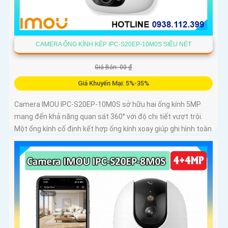
CAMERA ỐNG KÍNH KÉP IPC-S20EP-10M0S SIÊU NÉT
Giá Bán: 00 ₫
Giá Khuyến Mại: 5%-35%
Camera IMOU IPC-S20EP-10M0S sở hữu hai ống kính 5MP
mang đến khả năng quan sát 360° với độ chi tiết vượt trội.
Một ống kính cố định kết hợp ống kính xoay giúp ghi hình toàn
diện mà không bỏ sót điểm mù