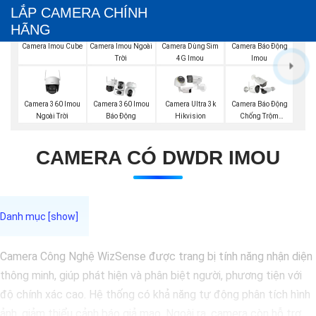
LẮP CAMERA CHÍNH
HÃNG
Camera Imou Cube
Camera Imou Ngoài
Camera Dùng Sim
Camera Báo Động
Trời
4G Imou
Imou
Camera 360 Imou
Camera 360 Imou
Camera Ultra 3k
Camera Báo Động
Ngoài Trời
Báo Động
Hikvision
Chống Trộm
Hikvision
CAMERA CÓ DWDR IMOU
Camera Công Nghệ WizSense được trang bị tính năng nhận diện
thông minh, giúp phát hiện và phân biệt người, phương tiện với
độ chính xác cao. Hệ thống có khả năng tự động phân tích hình
ảnh, giảm thiểu cảnh báo giả mạo. Ngoài ra, camera còn hỗ trợ