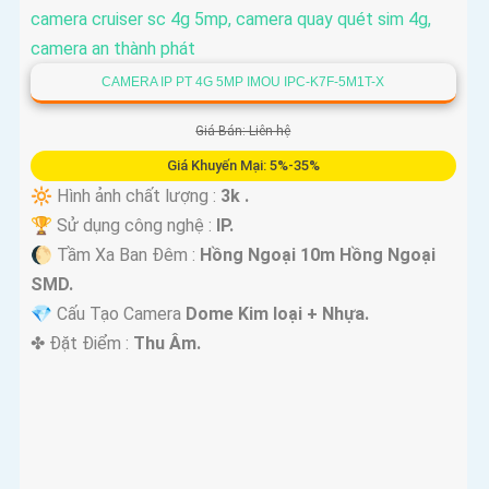
CAMERA IP PT 4G 5MP IMOU IPC-K7F-5M1T-X
Giá Bán: Liên hệ
Giá Khuyến Mại: 5%-35%
🔆 Hình ảnh chất lượng :
3k .
🏆 Sử dụng công nghệ :
IP.
🌔 Tầm Xa Ban Đêm :
Hồng Ngoại 10m Hồng Ngoại
SMD.
💎 Cấu Tạo Camera
Dome Kim loại + Nhựa.
️✤ Đặt Điểm :
Thu Âm.