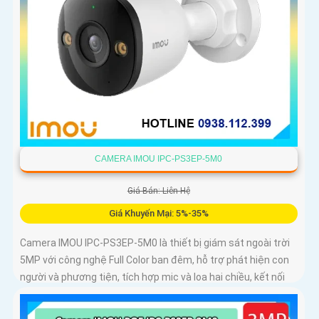
CAMERA IMOU IPC-PS3EP-5M0
Giá Bán: Liên Hệ
Giá Khuyến Mại: 5%-35%
Camera IMOU IPC-PS3EP-5M0 là thiết bị giám sát ngoài trời
5MP với công nghệ Full Color ban đêm, hỗ trợ phát hiện con
người và phương tiện, tích hợp mic và loa hai chiều, kết nối
PoE tiện lợi, phù hợp cho gia đình, cửa hàng và văn phòng