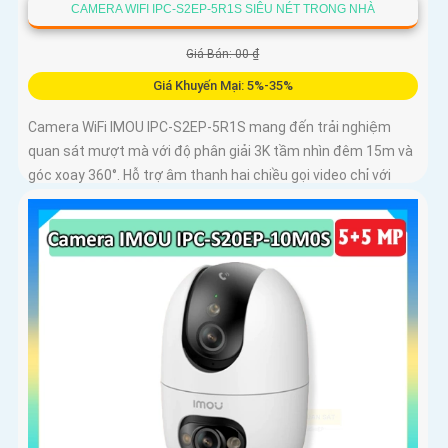
CAMERA WIFI IPC-S2EP-5R1S SIÊU NÉT TRONG NHÀ
Giá Bán: 00 ₫
Giá Khuyến Mại: 5%-35%
Camera WiFi IMOU IPC-S2EP-5R1S mang đến trải nghiệm
quan sát mượt mà với độ phân giải 3K tầm nhìn đêm 15m và
góc xoay 360°. Hỗ trợ âm thanh hai chiều gọi video chỉ với
một chạm và lưu trữ thẻ nhớ tới 256GB