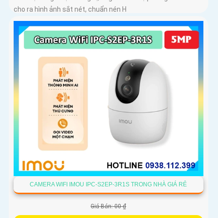
cho ra hình ảnh sắt nét, chuẩn nén H
CAMERA WIFI IMOU IPC-S2EP-3R1S TRONG NHÀ GIÁ RẺ
Giá Bán: 00 ₫