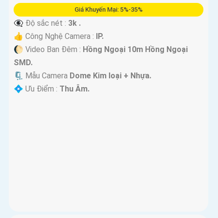
Giá Khuyến Mại: 5%-35%
👁️‍🗨 Độ sắc nét :
3k .
👍 Công Nghệ Camera :
IP.
🌔 Video Ban Đêm :
Hồng Ngoại 10m Hồng Ngoại
SMD.
🗜️ Mẫu Camera
Dome Kim loại + Nhựa.
️💠 Ưu Điểm :
Thu Âm.