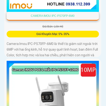
CAMERA IMOU IPC-PS70FP-6M0
Giá Bán: Liên Hệ
Giá Khuyến Mại: 5%-35%
Camera Imou IPC-PS70FP-6M0 là thiết bị giám sát ngoài trời
6MP với hai ống kính, hỗ trợ quay quét linh hoạt, ban đêm Full
Color, tích hợp mic và loa hai chiều, phát hiện con người và
phương tiện, phù hợp lắp đặt cho gia đình, cửa hàng và văn
phòng