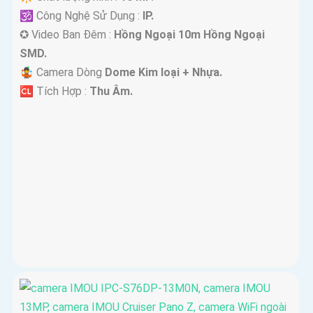
🕉️ Công Nghệ Sử Dụng :
IP.
✪ Video Ban Đêm :
Hồng Ngoại 10m Hồng Ngoại
SMD.
🤹 Camera Dòng
Dome Kim loại + Nhựa.
️🆑 Tích Hợp :
Thu Âm.