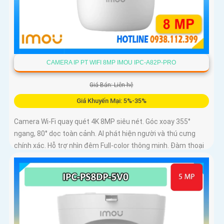
CAMERA IP PT WIFI 8MP IMOU IPC-A82P-PRO
Giá Bán: Liên hệ
Giá Khuyến Mại: 5%-35%
Camera Wi-Fi quay quét 4K 8MP siêu nét. Góc xoay 355°
ngang, 80° dọc toàn cảnh. AI phát hiện người và thú cưng
chính xác. Hỗ trợ nhìn đêm Full-color thông minh. Đàm thoại
2 chiều tiện lợi từ xa