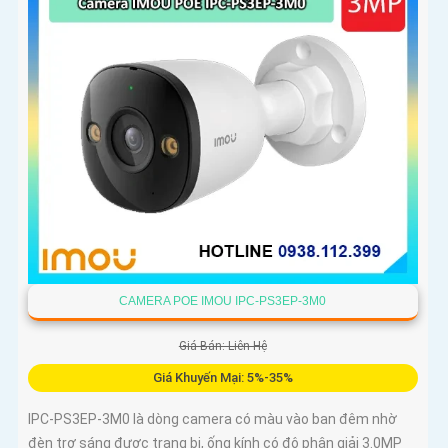
CAMERA POE IMOU IPC-PS3EP-3M0
Giá Bán: Liên Hệ
Giá Khuyến Mại: 5%-35%
IPC-PS3EP-3M0 là dòng camera có màu vào ban đêm nhờ
đèn trợ sáng được trang bị, ống kính có độ phân giải 3.0MP