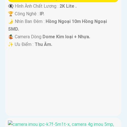
👁️‍🗨 Hình Ành Chất Lượng :
2K Lite .
🏆 Công Nghệ :
IP.
🌛 Nhìn Ban Đêm :
Hồng Ngoại 10m Hồng Ngoại
SMD.
🤹 Camera Dòng
Dome Kim loại + Nhựa.
️✨ Ưu Điểm :
Thu Âm.