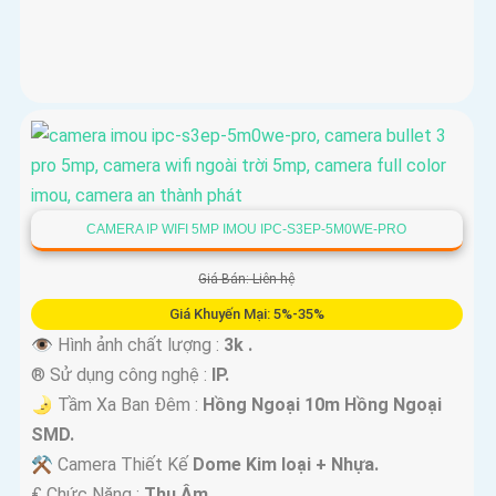
CAMERA IP WIFI 5MP IMOU IPC-S3EP-5M0WE-PRO
Giá Bán: Liên hệ
Giá Khuyến Mại: 5%-35%
👁 Hình ảnh chất lượng :
3k .
®️ Sử dụng công nghệ :
IP.
🌛 Tầm Xa Ban Đêm :
Hồng Ngoại 10m Hồng Ngoại
SMD.
⚒ Camera Thiết Kế
Dome Kim loại + Nhựa.
️₤ Chức Năng :
Thu Âm.