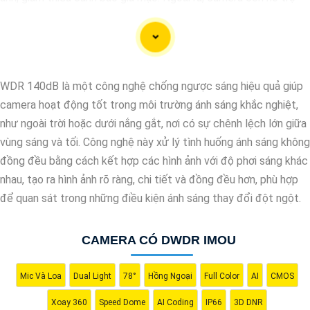
quan sát rõ nét trong điều kiện ánh sáng yếu nhờ công nghệ
Starlight và các tính năng này giúp nâng cao hiệu quả giám sát
và bảo vệ an ninh tốt hơn.
WDR 140dB là một công nghệ chống ngược sáng hiệu quả giúp
camera hoạt động tốt trong môi trường ánh sáng khắc nghiệt,
như ngoài trời hoặc dưới nắng gắt, nơi có sự chênh lệch lớn giữa
vùng sáng và tối. Công nghệ này xử lý tình huống ánh sáng không
đồng đều bằng cách kết hợp các hình ảnh với độ phơi sáng khác
nhau, tạo ra hình ảnh rõ ràng, chi tiết và đồng đều hơn, phù hợp
để quan sát trong những điều kiện ánh sáng thay đổi đột ngột.
'
CAMERA CÓ DWDR IMOU
Mic Và Loa
Dual Light
78°
Hồng Ngoại
Full Color
AI
CMOS
Xoay 360
Speed Dome
AI Coding
IP66
3D DNR