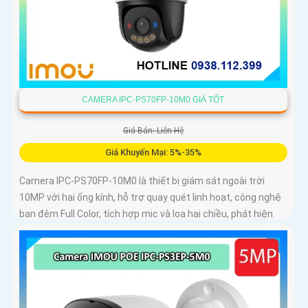
CAMERA IPC-PS70FP-10M0 GIÁ TỐT
Giá Bán: Liên Hệ
Giá Khuyến Mại: 5%-35%
Camera IPC-PS70FP-10M0 là thiết bị giám sát ngoài trời
10MP với hai ống kính, hỗ trợ quay quét linh hoạt, công nghệ
ban đêm Full Color, tích hợp mic và loa hai chiều, phát hiện
con người và phương tiện, phù hợp lắp đặt cho gia đình, cửa
hàng và văn phòng