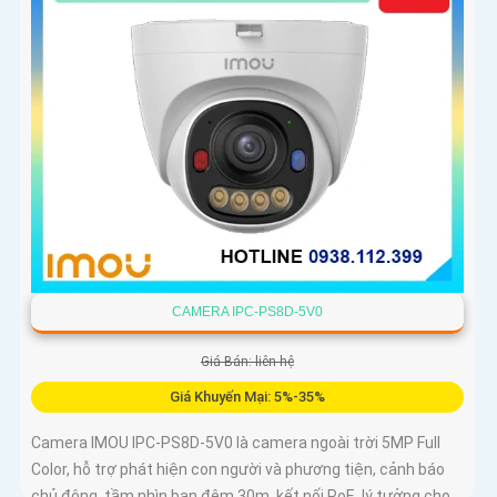
CAMERA IPC-PS8D-5V0
Giá Bán: liên hệ
Giá Khuyến Mại: 5%-35%
Camera IMOU IPC-PS8D-5V0 là camera ngoài trời 5MP Full
Color, hỗ trợ phát hiện con người và phương tiện, cảnh báo
chủ động, tầm nhìn ban đêm 30m, kết nối PoE, lý tưởng cho