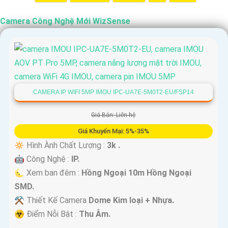
Camera Công Nghệ Mới WizSense
CAMERA IP WIFI 5MP IMOU IPC-UA7E-5M0T2-EU/FSP14
Giá Bán: Liên hệ
Giá Khuyến Mại: 5%-35%
🔅 Hình Ành Chất Lượng :
3k .
🤖️ Công Nghệ :
IP.
🌜 Xem ban đêm :
Hồng Ngoại 10m Hồng Ngoại
SMD.
⚒ Thiết Kế Camera
Dome Kim loại + Nhựa.
️☣️ Điểm Nỗi Bật :
Thu Âm.