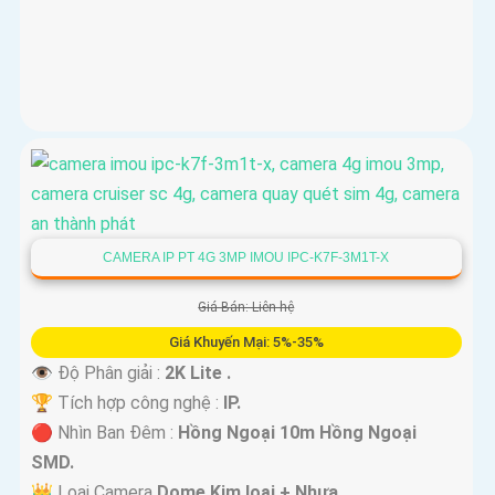
CAMERA IP PT 4G 3MP IMOU IPC-K7F-3M1T-X
Giá Bán: Liên hệ
Giá Khuyến Mại: 5%-35%
👁 Độ Phân giải :
2K Lite .
🏆 Tích hợp công nghệ :
IP.
🔴 Nhìn Ban Đêm :
Hồng Ngoại 10m Hồng Ngoại
SMD.
👑 Loại Camera
Dome Kim loại + Nhựa.