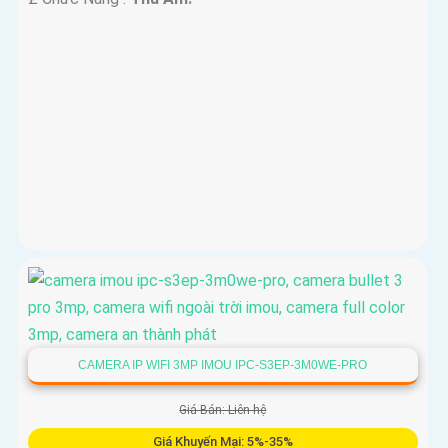
CAMERA IP WIFI 3MP IMOU IPC-S3EP-3M0WE-PRO
Giá Bán: Liên hệ
Giá Khuyến Mại: 5%-35%