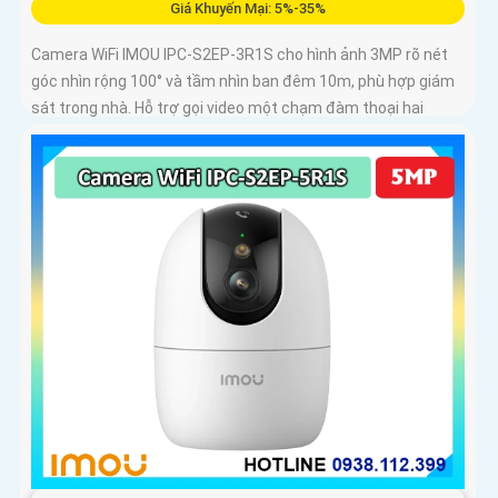
Giá Khuyến Mại: 5%-35%
Camera WiFi IMOU IPC-S2EP-3R1S cho hình ảnh 3MP rõ nét
góc nhìn rộng 100° và tầm nhìn ban đêm 10m, phù hợp giám
sát trong nhà. Hỗ trợ gọi video một chạm đàm thoại hai
chiều và kết nối Wi-Fi ổn định giúp quan sát từ xa