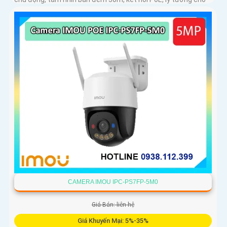
giám sát an ninh tại nhà và doanh nghiệp
CAMERA IMOU IPC-PS7FP-5M0
Giá Bán: liên hệ
Giá Khuyến Mại: 5%-35%