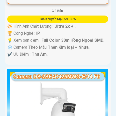
Giá Bán:
Giá Khuyến Mại: 5%-35%
🔆 Hình Ành Chất Lượng :
Ultra 2k + .
🏆 Công Nghệ :
IP.
💡 Xem ban đêm :
Full Color 30m Hồng Ngoại SMD.
❄ Camera Theo Mẫu
Thân Kim loại + Nhựa.
️✔️ Ưu Điểm :
Thu Âm.