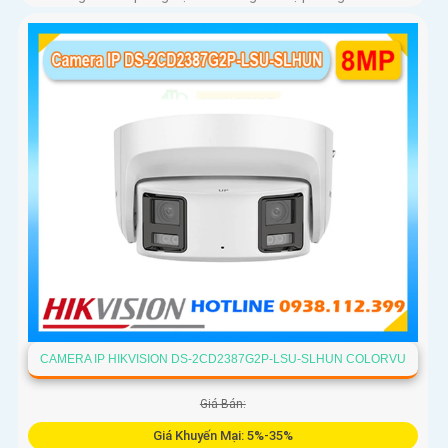
CAMERA IP HIKVISION DS-2CD2387G2P-LSU-SLHUN COLORVU
Giá Bán:
Giá Khuyến Mại: 5%-35%