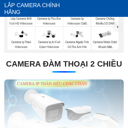
LẮP CAMERA CHÍNH
HÃNG
Lắp Camera Wifi
Camera Ip Thu Âm
Camera Ip
Camera Chống
Full HD Hikvision
Hikvision
Hikvision Chất
Nhiễu 3D DNR
Lượng
Hikvison
Camera Nhận Diện
Camera Ip Thân
Camera Ip AI Full
Camera Ngoài Trời
Khuôn Mặt
Hikvision
Color Hikvision
Có Thu Âm Hik
Hikvision
CAMERA ĐÀM THOẠI 2 CHIỀU