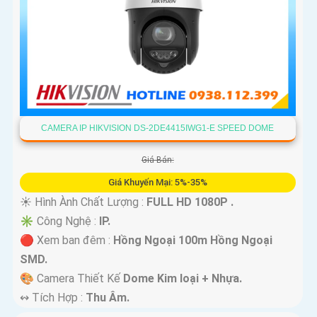
CAMERA IP HIKVISION DS-2DE4415IWG1-E SPEED DOME
Giá Bán:
Giá Khuyến Mại: 5%-35%
☀️ Hình Ành Chất Lượng :
FULL HD 1080P .
✳️ Công Nghệ :
IP.
🔴 Xem ban đêm :
Hồng Ngoại 100m Hồng Ngoại
SMD.
🎨 Camera Thiết Kế
Dome Kim loại + Nhựa.
️↭ Tích Hợp :
Thu Âm.