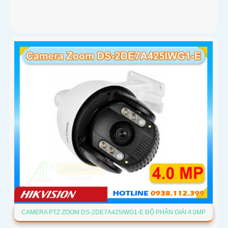
CAMERA PTZ ZOOM DS-2DE7A425IWG1-E ĐỘ PHÂN GIẢI 4.0MP