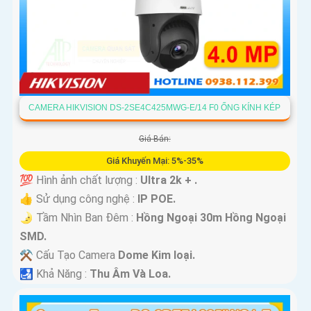
CAMERA HIKVISION DS-2SE4C425MWG-E/14 F0 ỐNG KÍNH KÉP
Giá Bán:
Giá Khuyến Mại: 5%-35%
💯 Hình ảnh chất lượng :
Ultra 2k + .
👍 Sử dụng công nghệ :
IP POE.
🌛 Tầm Nhìn Ban Đêm :
Hồng Ngoại 30m Hồng Ngoại
SMD.
⚒ Cấu Tạo Camera
Dome Kim loại.
️🛃 Khả Năng :
Thu Âm Và Loa.