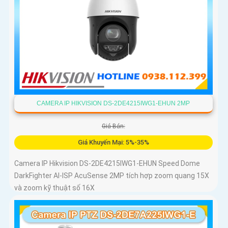
CAMERA IP HIKVISION DS-2DE4215IWG1-EHUN 2MP
Giá Bán:
Giá Khuyến Mại: 5%-35%
Camera IP Hikvision DS-2DE4215IWG1-EHUN Speed Dome
DarkFighter AI-ISP AcuSense 2MP tích hợp zoom quang 15X
và zoom kỹ thuật số 16X