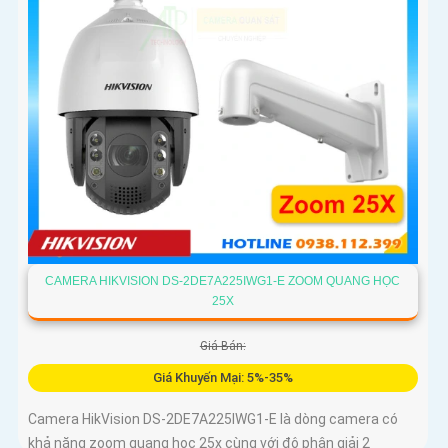
CAMERA HIKVISION DS-2DE7A225IWG1-E ZOOM QUANG HỌC
25X
Giá Bán:
Giá Khuyến Mại: 5%-35%
Camera HikVision DS-2DE7A225IWG1-E là dòng camera có
khả năng zoom quang học 25x cùng với độ phân giải 2