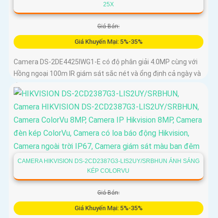
25X
Giá Bán:
Giá Khuyến Mại: 5%-35%
Camera DS-2DE4425IWG1-E có độ phân giải 4.0MP cùng với
Hồng ngoại 100m IR giám sát sắc nét và ổng định cả ngày và
đêm
CAMERA HIKVISION DS-2CD2387G3-LIS2UY/SRBHUN ÁNH SÁNG
KÉP COLORVU
Giá Bán:
Giá Khuyến Mại: 5%-35%