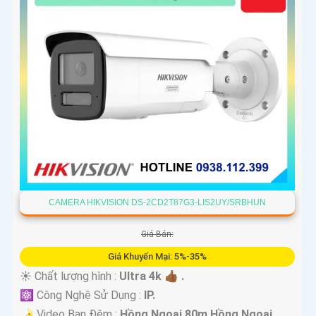
CAMERA HIKVISION DS-2CD2T87G3-LIS2UY/SRBHUN
Giá Bán:
Giá Khuyến Mại: 5%-35%
☀️ Chất lượng hình :
Ultra 4k 👍🏾 .
⚛️ Công Nghệ Sử Dụng :
IP.
🌛 Video Ban Đêm :
Hồng Ngoại 80m Hồng Ngoại