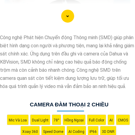
Công nghệ Phát hiện Chuyển động Thông minh (SMD) giúp phân
biệt hình dạng con người và phương tiện, mang lại khả năng giám
sát chính xác. Ứng dụng trên đầu ghi và camera của Dahua và
KBVision, SMD không chỉ nâng cao hiệu quả báo động chống
trộm mà còn cảnh báo nhanh chóng. Công nghệ SMD trên
camera quan sát còn tiết kiệm dung lượng lưu trữ, giúp tối ưu
hóa quá trình quản lý video mà vẫn đảm bảo an ninh hiệu quả.
'
CAMERA ĐÀM THOẠI 2 CHIỀU
Mic Và Loa
Dual Light
78°
Hồng Ngoại
Full Color
AI
CMOS
Xoay 360
Speed Dome
AI Coding
IP66
3D DNR