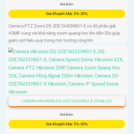
Giá Bán:
Giá Khuyến Mại: 5%-35%
Camera PTZ Zoom DS-2DE7A425IWG1-E có độ phân giải
4.0MP cùng với khả năng zoom quang học lên đến 25x giúp
giám sát hiệu quả trong môi trường rộng lớn
CAMERA HIKVISION DS-2DE7A232IWG1-E ZOOM 32X
Giá Bán:
Giá Khuyến Mại: 5%-35%