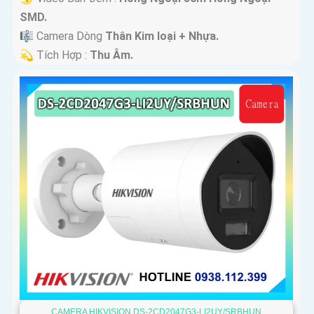
SMD.
🎼️ Camera Dòng
Thân Kim loại + Nhựa.
️💫 Tích Hợp :
Thu Âm.
CAMERA HIKVISION DS-2CD2047G3-LI2UY/SRBHUN