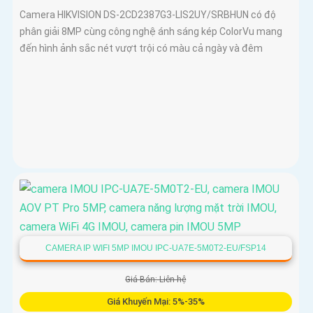
Camera HIKVISION DS-2CD2387G3-LIS2UY/SRBHUN có độ
phân giải 8MP cùng công nghệ ánh sáng kép ColorVu mang
đến hình ảnh sắc nét vượt trội có màu cả ngày và đêm
CAMERA IP WIFI 5MP IMOU IPC-UA7E-5M0T2-EU/FSP14
Giá Bán: Liên hệ
Giá Khuyến Mại: 5%-35%