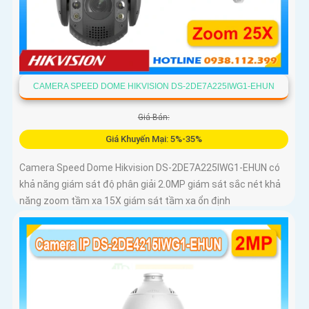
CAMERA SPEED DOME HIKVISION DS-2DE7A225IWG1-EHUN
Giá Bán:
Giá Khuyến Mại: 5%-35%
Camera Speed Dome Hikvision DS-2DE7A225IWG1-EHUN có
khả năng giám sát độ phân giải 2.0MP giám sát sắc nét khả
năng zoom tầm xa 15X giám sát tầm xa ổn định