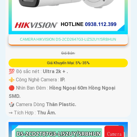
CAMERA HIKVISION DS-2CD2647G3-LIZS2UY/SRBHUN
Giá Bán:
Giá Khuyến Mại: 5%-35%
💯 Độ sắc nét :
Ultra 2k + .
⚜️ Công Nghệ Camera :
IP.
🔴 Nhìn Ban Đêm :
Hồng Ngoại 60m Hồng Ngoại
SMD.
🎲 Camera Dòng
Thân Plastic.
️⇝ Tích Hợp :
Thu Âm.