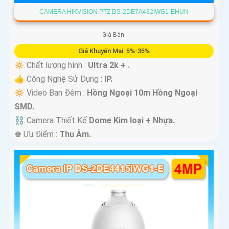
CAMERA HIKVISION PTZ DS-2DE7A432IWG1-EHUN
Giá Bán:
Giá Khuyến Mại: 5%-35%
🔅 Chất lượng hình :
Ultra 2k + .
👍 Công Nghệ Sử Dụng :
IP.
🔅 Video Ban Đêm :
Hồng Ngoại 10m Hồng Ngoại
SMD.
⛓ Camera Thiết Kế
Dome Kim loại + Nhựa.
️♚ Ưu Điểm :
Thu Âm.