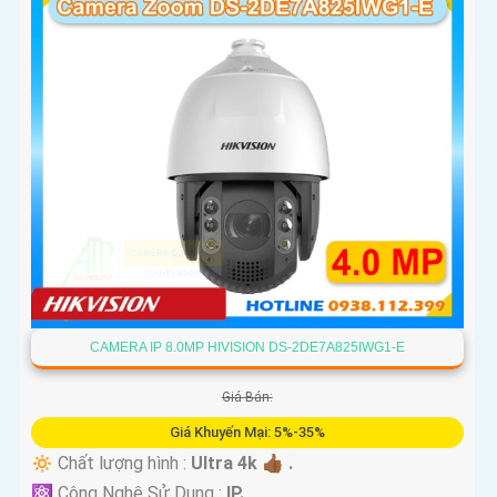
CAMERA IP 8.0MP HIVISION DS-2DE7A825IWG1-E
Giá Bán:
Giá Khuyến Mại: 5%-35%
🔅 Chất lượng hình :
Ultra 4k 👍🏾 .
⚛️ Công Nghệ Sử Dụng :
IP.