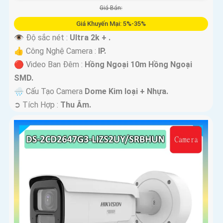
Giá Bán:
Giá Khuyến Mại: 5%-35%
👁 Độ sắc nét :
Ultra 2k + .
👍 Công Nghệ Camera :
IP.
🔴 Video Ban Đêm :
Hồng Ngoại 10m Hồng Ngoại
SMD.
🌧️ Cấu Tạo Camera
Dome Kim loại + Nhựa.
️➲ Tích Hợp :
Thu Âm.