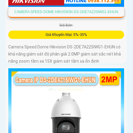
CAMERA SPEED DOME HIKVISION DS-2DE7A225IWG1-EHUN
Giá Bán:
Giá Khuyến Mại: 5%-35%
Camera Speed Dome Hikvision DS-2DE7A225IWG1-EHUN có
khả năng giám sát độ phân giải 2.0MP giám sát sắc nét khả
năng zoom tầm xa 15X giám sát tầm xa ổn định