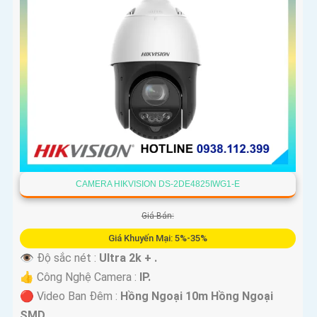
CAMERA HIKVISION DS-2DE4825IWG1-E
Giá Bán:
Giá Khuyến Mại: 5%-35%
👁 Độ sắc nét :
Ultra 2k + .
👍 Công Nghệ Camera :
IP.
🔴 Video Ban Đêm :
Hồng Ngoại 10m Hồng Ngoại
SMD.