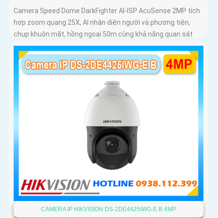
Camera Speed Dome DarkFighter AI-ISP AcuSense 2MP tích
hợp zoom quang 25X, AI nhận diện người và phương tiện,
chụp khuôn mặt, hồng ngoại 50m cùng khả năng quan sát
ban đêm vượt trội cho hệ thống giám sát chuyên nghiệp
CAMERA IP HIKVISION DS-2DE4425IWG-E B 4MP