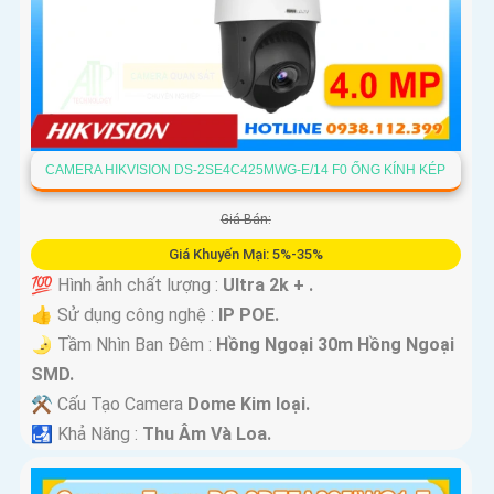
CAMERA HIKVISION DS-2SE4C425MWG-E/14 F0 ỐNG KÍNH KÉP
Giá Bán:
Giá Khuyến Mại: 5%-35%
💯 Hình ảnh chất lượng :
Ultra 2k + .
👍 Sử dụng công nghệ :
IP POE.
🌛 Tầm Nhìn Ban Đêm :
Hồng Ngoại 30m Hồng Ngoại
SMD.
⚒ Cấu Tạo Camera
Dome Kim loại.
️🛃 Khả Năng :
Thu Âm Và Loa.