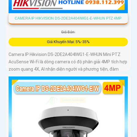
CAMERA IP HIKVISION DS-2DE2A404IWG1-E-WHUN PTZ 4MP
Giá Bán:
Giá Khuyến Mại: 5%-35%
Camera IP Hikvision DS-2DE2A404IWG1-E-WHUN Mini PTZ
AcuSense Wi-Fi là dòng camera có độ phân giải 4MP tích hợp
zoom quang 4X, AI nhận diện người và phương tiện, đàm
thoại hai chiều, hồng ngoại 20m cùng khả năng kết nối không
dây linh hoạt cho hệ thống giám sát hiện đại