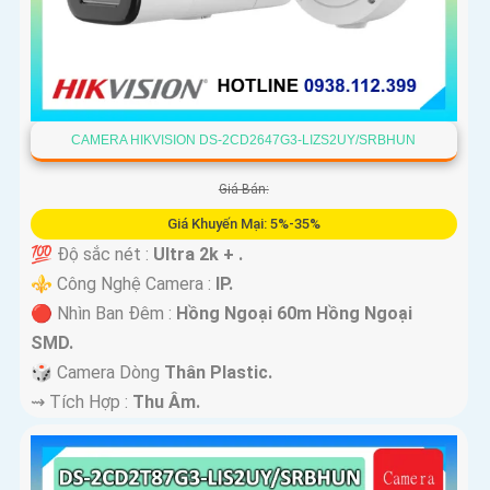
CAMERA HIKVISION DS-2CD2647G3-LIZS2UY/SRBHUN
Giá Bán:
Giá Khuyến Mại: 5%-35%
💯 Độ sắc nét :
Ultra 2k + .
⚜️ Công Nghệ Camera :
IP.
🔴 Nhìn Ban Đêm :
Hồng Ngoại 60m Hồng Ngoại
SMD.
🎲 Camera Dòng
Thân Plastic.
️⇝ Tích Hợp :
Thu Âm.