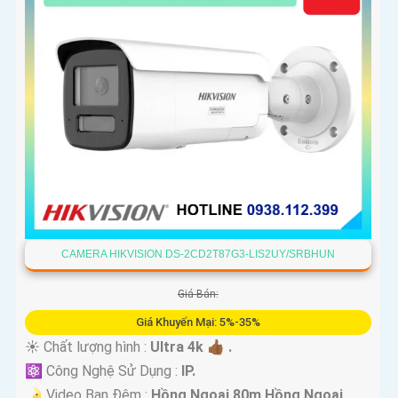
CAMERA HIKVISION DS-2CD2T87G3-LIS2UY/SRBHUN
Giá Bán:
Giá Khuyến Mại: 5%-35%
☀️ Chất lượng hình :
Ultra 4k 👍🏾 .
⚛️ Công Nghệ Sử Dụng :
IP.
🌛 Video Ban Đêm :
Hồng Ngoại 80m Hồng Ngoại