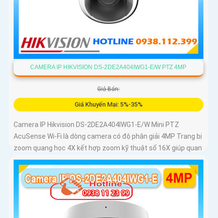
CAMERA IP HIKVISION DS-2DE2A404IWG1-E/W PTZ 4MP
Giá Bán:
Giá Khuyến Mại: 5%-35%
Camera IP Hikvision DS-2DE2A404IWG1-E/W Mini PTZ
AcuSense Wi-Fi là dòng camera có độ phân giải 4MP Trang bị
zoom quang học 4X kết hợp zoom kỹ thuật số 16X giúp quan
sát rõ các đối tượng ở khoảng cách xa