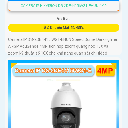
CAMERA IP HIKVISION DS-2DE4415IWG1-EHUN 4MP
Giá Bán:
Giá Khuyến Mại: 5%-35%
Camera IP DS-2DE4415IWG1-EHUN Speed Dome DarkFighter
AI-ISP AcuSense 4MP tích hợp zoom quang học 15X và
zoom kỹ thuật số 16X cho khả năng quan sát chi tiết ở
khoảng cách xa, AI AcuSense nhận diện người và phương
tiện hỗ trợ chụp đồng thời tối đa 5 khuôn mặt