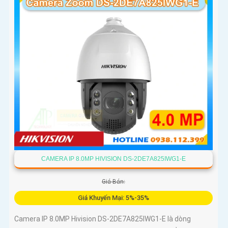
CAMERA IP 8.0MP HIVISION DS-2DE7A825IWG1-E
Giá Bán:
Giá Khuyến Mại: 5%-35%
Camera IP 8.0MP Hivision DS-2DE7A825IWG1-E là dòng