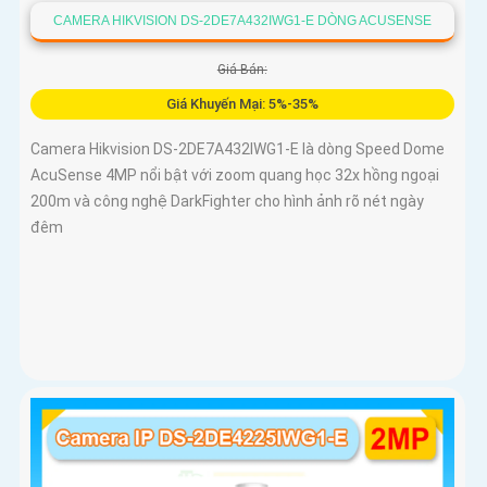
CAMERA HIKVISION DS-2DE7A432IWG1-E DÒNG ACUSENSE
Giá Bán:
Giá Khuyến Mại: 5%-35%
Camera Hikvision DS-2DE7A432IWG1-E là dòng Speed Dome
AcuSense 4MP nổi bật với zoom quang học 32x hồng ngoại
200m và công nghệ DarkFighter cho hình ảnh rõ nét ngày
đêm