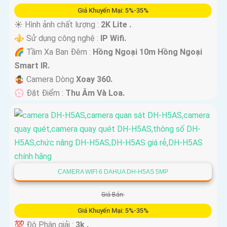
Giá Khuyến Mại: 5%-35%
☀️ Hình ảnh chất lượng :
2K Lite .
⚜️ Sử dụng công nghệ :
IP Wifi.
🌈 Tầm Xa Ban Đêm :
Hồng Ngoại 10m Hồng Ngoại
Smart IR.
🤹 Camera Dòng
Xoay 360.
️💮 Đặt Điểm :
Thu Âm Và Loa.
CAMERA WIFI 6 DAHUA DH-H5AS 5MP
Giá Bán:
Giá Khuyến Mại: 5%-35%
💯 Độ Phân giải :
3k .