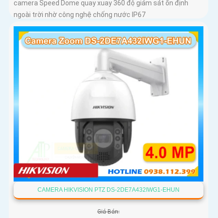
camera Speed Dome quay xuay 360 độ giám sát ổn định
ngoài trời nhờ công nghệ chống nước IP67
CAMERA HIKVISION PTZ DS-2DE7A432IWG1-EHUN
Giá Bán: