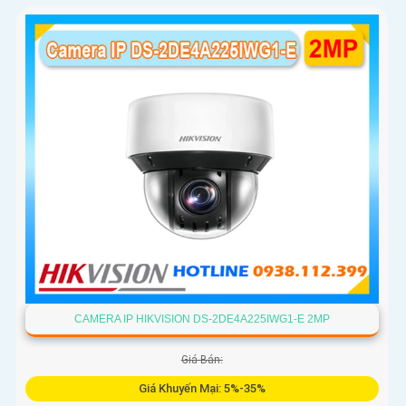
và phương tiện và cảnh báo chủ động
CAMERA IP HIKVISION DS-2DE4A225IWG1-E 2MP
Giá Bán:
Giá Khuyến Mại: 5%-35%