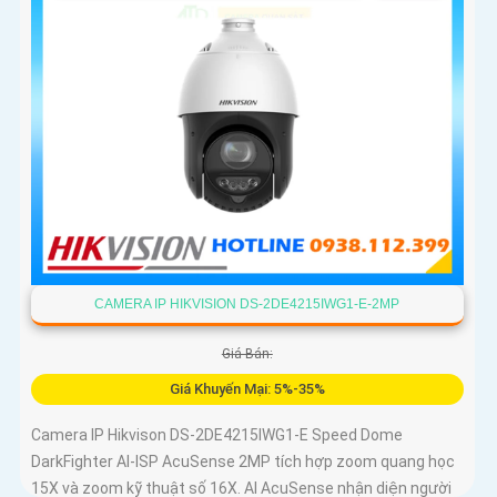
CAMERA IP HIKVISION DS-2DE4215IWG1-E-2MP
Giá Bán:
Giá Khuyến Mại: 5%-35%
Camera IP Hikvison DS-2DE4215IWG1-E Speed Dome
DarkFighter AI-ISP AcuSense 2MP tích hợp zoom quang học
15X và zoom kỹ thuật số 16X. AI AcuSense nhận diện người