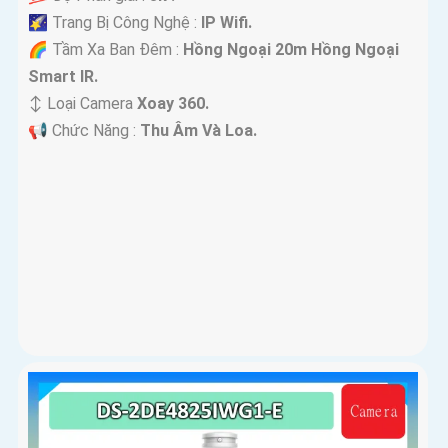
🌠 Trang Bị Công Nghệ :
IP Wifi.
🌈 Tầm Xa Ban Đêm :
Hồng Ngoại 20m Hồng Ngoại
Smart IR.
↕️ Loại Camera
Xoay 360.
️📢 Chức Năng :
Thu Âm Và Loa.