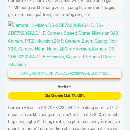
Camera PTZ Zoom DS-2DE7A425IWG1-E có độ phân giải
4.0MP cùng với khả năng zoom quang học lên đến 25x giúp
giám sát hiệu quả trong môi trường rộng lớn
CAMERA HIKVISION DS-2DE7A232IWG1-E ZOOM 32X
Giá Bán:
Giá Khuyến Mại: 5%-35%
Camera Hikvision DS-2DE7A232IWG1-E là dòng camera PTZ
ngoài trời với khả năng zoom vượt trội lên đến 32X, nhờ tích
hợp công nghệ AI thông minh giúp phát hiện chuyển động và
phân biệt người/ phương tiện chính xát bên cạnh đó là c và