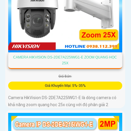
CAMERA HIKVISION DS-2DE7A225IWG1-E ZOOM QUANG HỌC
25X
Giá Bán:
Giá Khuyến Mại: 5%-35%
Camera HikVision DS-2DE7A225IWG1-E là dòng camera có
khả năng zoom quang học 25x cùng với độ phân giải 2