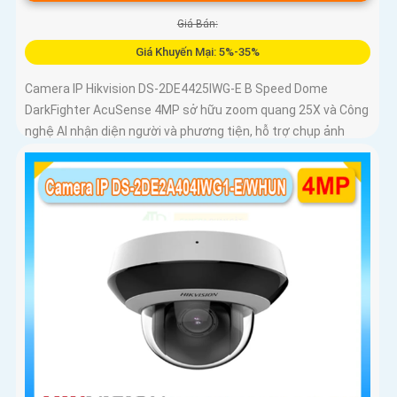
Giá Bán:
Giá Khuyến Mại: 5%-35%
Camera IP Hikvision DS-2DE4425IWG-E B Speed Dome
DarkFighter AcuSense 4MP sở hữu zoom quang 25X và Công
nghệ AI nhận diện người và phương tiện, hỗ trợ chụp ảnh
khuôn mặt lên đến 5 khuôn mặt cùng 1 thời điểm