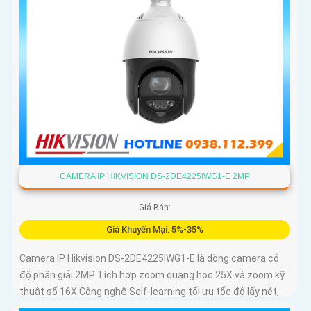
CAMERA IP HIKVISION DS-2DE4225IWG1-E 2MP
Giá Bán:
Giá Khuyến Mại: 5%-35%
Camera IP Hikvision DS-2DE4225IWG1-E là dòng camera có
độ phân giải 2MP Tích hợp zoom quang học 25X và zoom kỹ
thuật số 16X Công nghệ Self-learning tối ưu tốc độ lấy nét,
trong khi AI AcuSense hỗ trợ nhận diện người và phương