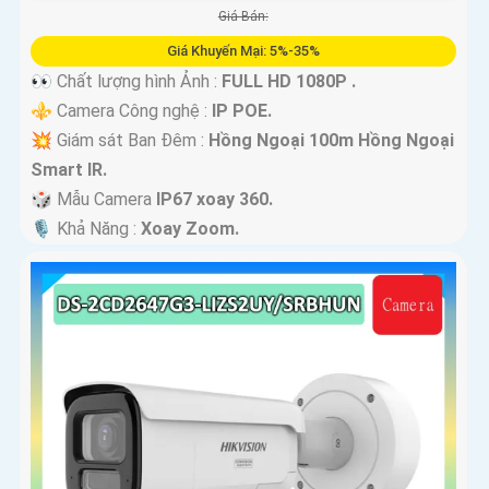
Giá Bán:
Giá Khuyến Mại: 5%-35%
👀 Chất lượng hình Ảnh :
FULL HD 1080P .
⚜️ Camera Công nghệ :
IP POE.
💥 Giám sát Ban Đêm :
Hồng Ngoại 100m Hồng Ngoại
Smart IR.
🎲 Mẫu Camera
IP67 xoay 360.
️🎙 Khả Năng :
Xoay Zoom.