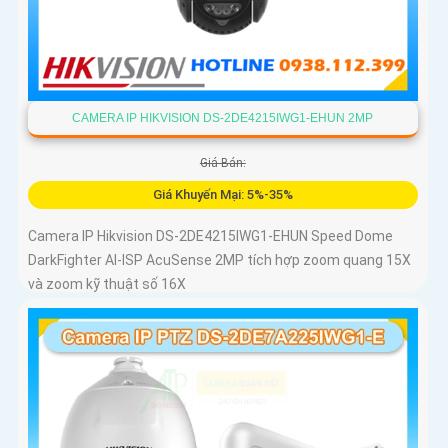
CAMERA IP HIKVISION DS-2DE4215IWG1-EHUN 2MP
Giá Bán:
Giá Khuyến Mại: 5%-35%
Camera IP Hikvision DS-2DE4215IWG1-EHUN Speed Dome
DarkFighter AI-ISP AcuSense 2MP tích hợp zoom quang 15X
và zoom kỹ thuật số 16X