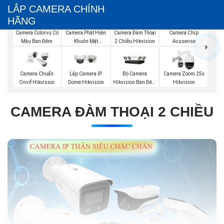
LẮP CAMERA CHÍNH
HÃNG
Camera Phát Hiện
Camera Đàm Thoại
Camera Colorvu Có
Camera Chip
Khuôn Mặt
2 Chiều Hikvision
Màu Ban Đêm
Acusense
Hikvision
Bộ Camera
Camera Chuẩn
Lắp Camera IP
Camera Zoom 25x
Hikvision Ban Đêm
Onvif Hikvision
Dome Hikvision
Hikvision
Có Màu
CAMERA ĐÀM THOẠI 2 CHIỀU