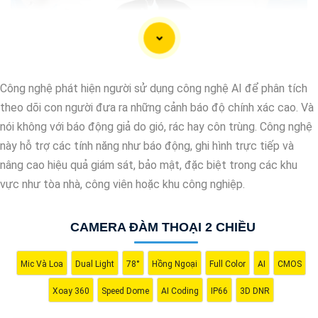
Công nghệ phát hiện người sử dụng công nghệ AI để phân tích
theo dõi con người đưa ra những cảnh báo độ chính xác cao. Và
nói không với báo động giả do gió, rác hay côn trùng. Công nghệ
này hỗ trợ các tính năng như báo động, ghi hình trực tiếp và
nâng cao hiệu quả giám sát, bảo mật, đặc biệt trong các khu
vực như tòa nhà, công viên hoặc khu công nghiệp.
CAMERA ĐÀM THOẠI 2 CHIỀU
'
Mic Và Loa
Dual Light
78°
Hồng Ngoại
Full Color
AI
CMOS
Xoay 360
Speed Dome
AI Coding
IP66
3D DNR