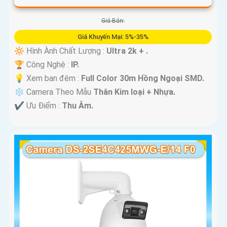
Giá Bán:
Giá Khuyến Mại: 5%-35%
🔆 Hình Ành Chất Lượng :
Ultra 2k + .
🏆 Công Nghệ :
IP.
💡 Xem ban đêm :
Full Color 30m Hồng Ngoại SMD.
❄ Camera Theo Mẫu
Thân Kim loại + Nhựa.
️✔️ Ưu Điểm :
Thu Âm.