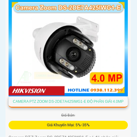
tiện, chụp tối đa 5 khuôn mặt đồng thời
CAMERA PTZ ZOOM DS-2DE7A425IWG1-E ĐỘ PHÂN GIẢI 4.0MP
Giá Bán:
Giá Khuyến Mại: 5%-35%