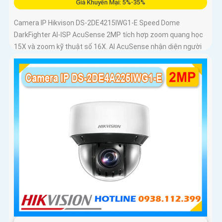
Giá Khuyến Mại: 5%-35%
Camera IP Hikvison DS-2DE4215IWG1-E Speed Dome
DarkFighter AI-ISP AcuSense 2MP tích hợp zoom quang học
15X và zoom kỹ thuật số 16X. AI AcuSense nhận diện người
và phương tiện và cảnh báo chủ động