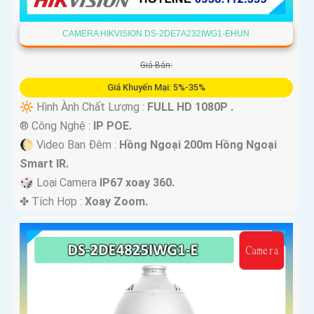
CAMERA HIKVISION DS-2DE7A232IWG1-EHUN
Giá Bán:
Giá Khuyến Mại: 5%-35%
🔆 Hình Ành Chất Lượng :
FULL HD 1080P .
®️ Công Nghệ :
IP POE.
🌔 Video Ban Đêm :
Hồng Ngoại 200m Hồng Ngoại
Smart IR.
🎲 Loại Camera
IP67 xoay 360.
️✤ Tích Hợp :
Xoay Zoom.