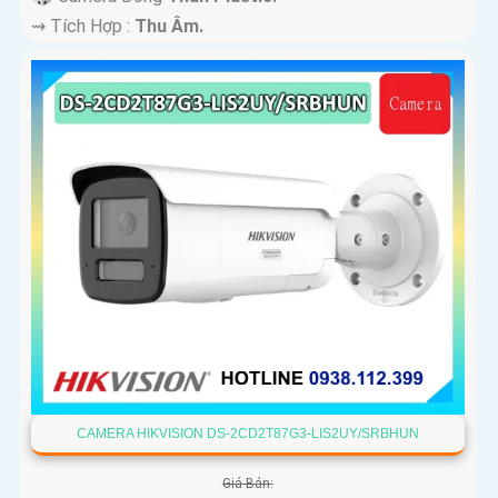
️⇝ Tích Hợp :
Thu Âm.
CAMERA HIKVISION DS-2CD2T87G3-LIS2UY/SRBHUN
Giá Bán: