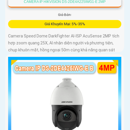
CAMERA IP HIKVISION DS-2DE4A225IWG1-E 2MP
Giá Bán:
Giá Khuyến Mại: 5%-35%
Camera Speed Dome DarkFighter AI-ISP AcuSense 2MP tích
hợp zoom quang 25X, AI nhận diện người và phương tiện,
chụp khuôn mặt, hồng ngoại 50m cùng khả năng quan sát
ban đêm vượt trội cho hệ thống giám sát chuyên nghiệp