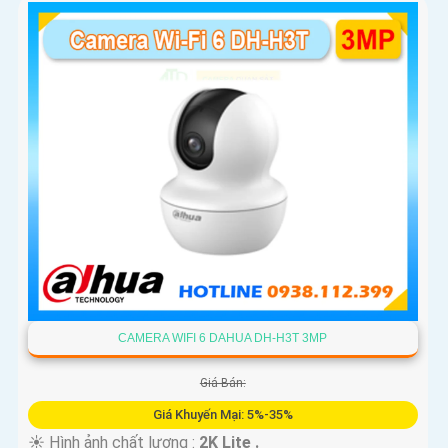
CAMERA WIFI 6 DAHUA DH-H3T 3MP
Giá Bán:
Giá Khuyến Mại: 5%-35%
☀️ Hình ảnh chất lượng :
2K Lite .