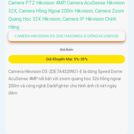
CAMERA HIKVISION DS-2DE7A432IWG1-E DÒNG ACUSENSE
Giá Bán:
Giá Khuyến Mại: 5%-35%
Camera Hikvision DS-2DE7A432IWG1-E là dòng Speed Dome
AcuSense 4MP nổi bật với zoom quang học 32x hồng ngoại
200m và công nghệ DarkFighter cho hình ảnh rõ nét ngày
đêm