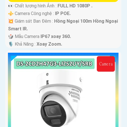
👀 Chất lượng hình Ảnh :
FULL HD 1080P .
⚜️ Camera Công nghệ :
IP POE.
💥 Giám sát Ban Đêm :
Hồng Ngoại 100m Hồng Ngoại
Smart IR.
🎲 Mẫu Camera
IP67 xoay 360.
️🎙 Khả Năng :
Xoay Zoom.