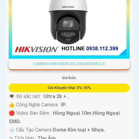
CAMERA HIKVISION DS-2DE4825IWG1-E
Giá Bán:
Giá Khuyến Mại: 5%-35%
👁 Độ sắc nét :
Ultra 2k + .
👍 Công Nghệ Camera :
IP.
🔴 Video Ban Đêm :
Hồng Ngoại 10m Hồng Ngoại
SMD.
🌧️ Cấu Tạo Camera
Dome Kim loại + Nhựa.
️➲ Tích Hợp :
Thu Âm.