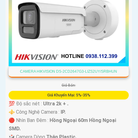
CAMERA HIKVISION DS-2CD2647G3-LIZS2UY/SRBHUN
Giá Bán:
Giá Khuyến Mại: 5%-35%
💯 Độ sắc nét :
Ultra 2k + .
⚜️ Công Nghệ Camera :
IP.
🔴 Nhìn Ban Đêm :
Hồng Ngoại 60m Hồng Ngoại
SMD.
🎲 Camera Dòng
Thân Plastic.