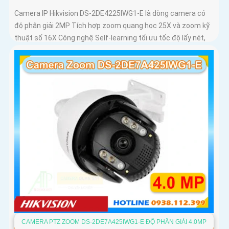
Camera IP Hikvision DS-2DE4225IWG1-E là dòng camera có
độ phân giải 2MP Tích hợp zoom quang học 25X và zoom kỹ
thuật số 16X Công nghệ Self-learning tối ưu tốc độ lấy nét,
trong khi AI AcuSense hỗ trợ nhận diện người và phương
tiện, chụp tối đa 5 khuôn mặt đồng thời
CAMERA PTZ ZOOM DS-2DE7A425IWG1-E ĐỘ PHÂN GIẢI 4.0MP