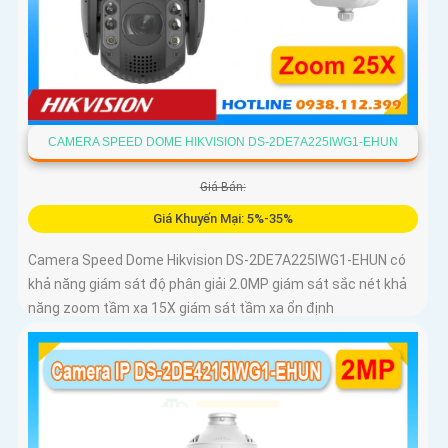
CAMERA SPEED DOME HIKVISION DS-2DE7A225IWG1-EHUN
Giá Bán:
Giá Khuyến Mại: 5%-35%
Camera Speed Dome Hikvision DS-2DE7A225IWG1-EHUN có
khả năng giám sát độ phân giải 2.0MP giám sát sắc nét khả
năng zoom tầm xa 15X giám sát tầm xa ổn định