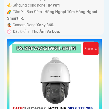
⚜️ Sử dụng công nghệ :
IP Wifi.
🌈 Tầm Xa Ban Đêm :
Hồng Ngoại 10m Hồng Ngoại
Smart IR.
🤹 Camera Dòng
Xoay 360.
️💮 Đặt Điểm :
Thu Âm Và Loa.