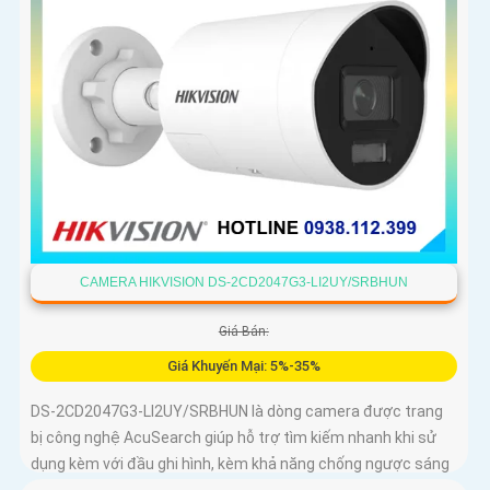
CAMERA HIKVISION DS-2CD2047G3-LI2UY/SRBHUN
Giá Bán:
Giá Khuyến Mại: 5%-35%
DS-2CD2047G3-LI2UY/SRBHUN là dòng camera được trang
bị công nghệ AcuSearch giúp hỗ trợ tìm kiếm nhanh khi sử
dụng kèm với đầu ghi hình, kèm khả năng chống ngược sáng
WDR 130dB, trang bị micro kép và loa hỗ trợ đàm thoại 2