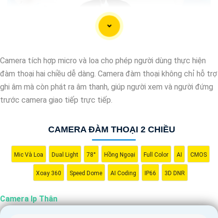
Camera tích hợp micro và loa cho phép người dùng thực hiện
đàm thoại hai chiều dễ dàng. Camera đàm thoại không chỉ hỗ trợ
ghi âm mà còn phát ra âm thanh, giúp người xem và người đứng
trước camera giao tiếp trực tiếp.
CAMERA ĐÀM THOẠI 2 CHIỀU
Mic Và Loa
Dual Light
78°
Hồng Ngoại
Full Color
AI
CMOS
'
Xoay 360
Speed Dome
AI Coding
IP66
3D DNR
Camera Ip Thân