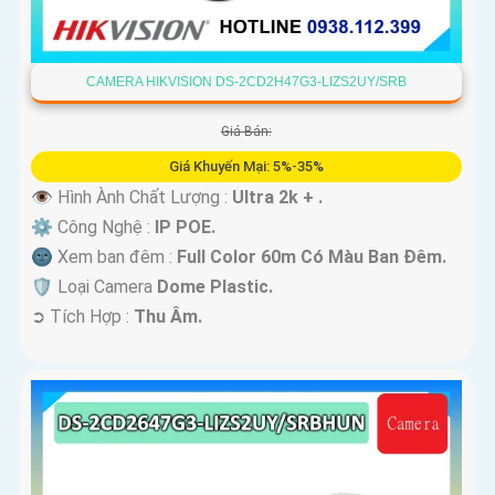
CAMERA HIKVISION DS-2CD2H47G3-LIZS2UY/SRB
Giá Bán:
Giá Khuyến Mại: 5%-35%
👁 Hình Ành Chất Lượng :
Ultra 2k + .
⚙ Công Nghệ :
IP POE.
🌚 Xem ban đêm :
Full Color 60m Có Màu Ban Ðêm.
🛡 Loại Camera
Dome Plastic.
️➲ Tích Hợp :
Thu Âm.