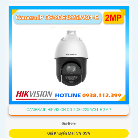
CAMERA IP HIKVISION DS-2DE4225IWG1-E 2MP
Giá Bán:
Giá Khuyến Mại: 5%-35%