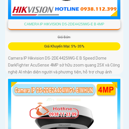
CAMERA IP HIKVISION DS-2DE4425IWG-E B 4MP
Giá Bán:
Giá Khuyến Mại: 5%-35%
Camera IP Hikvision DS-2DE4425IWG-E B Speed Dome
DarkFighter AcuSense 4MP sở hữu zoom quang 25X và Công
nghệ AI nhận diện người và phương tiện, hỗ trợ chụp ảnh
khuôn mặt lên đến 5 khuôn mặt cùng 1 thời điểm