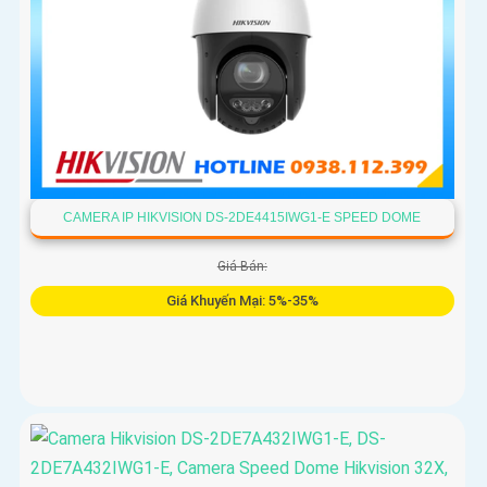
CAMERA IP HIKVISION DS-2DE4415IWG1-E SPEED DOME
Giá Bán:
Giá Khuyến Mại: 5%-35%