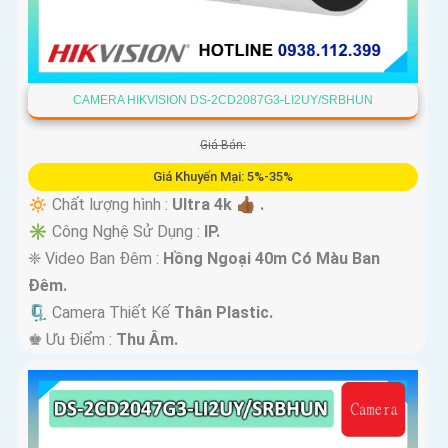
CAMERA HIKVISION DS-2CD2087G3-LI2UY/SRBHUN
Giá Bán:
Giá Khuyến Mại: 5%-35%
🔅 Chất lượng hình :
Ultra 4k 👍🏾 .
✳️ Công Nghệ Sử Dụng :
IP.
❈ Video Ban Đêm :
Hồng Ngoại 40m Có Màu Ban
Ðêm.
🗜️ Camera Thiết Kế
Thân Plastic.
️♚ Ưu Điểm :
Thu Âm.