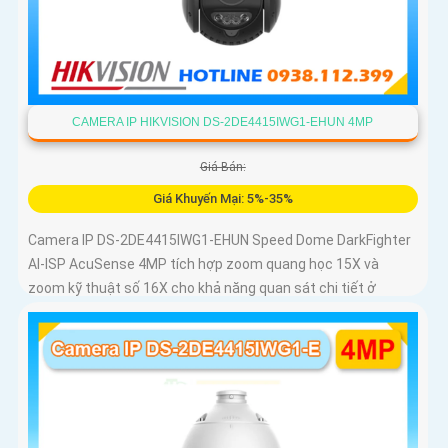
CAMERA IP HIKVISION DS-2DE4415IWG1-EHUN 4MP
Giá Bán:
Giá Khuyến Mại: 5%-35%
Camera IP DS-2DE4415IWG1-EHUN Speed Dome DarkFighter
AI-ISP AcuSense 4MP tích hợp zoom quang học 15X và
zoom kỹ thuật số 16X cho khả năng quan sát chi tiết ở
khoảng cách xa, AI AcuSense nhận diện người và phương
tiện hỗ trợ chụp đồng thời tối đa 5 khuôn mặt