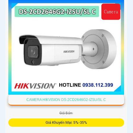
chiều, ống kính 4
CAMERA HIKVISION DS-2CD2646G2-IZSU/SL C
Giá Bán:
Giá Khuyến Mại: 5%-35%