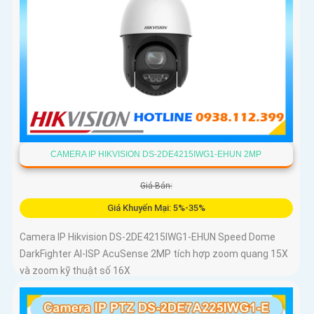
CAMERA IP HIKVISION DS-2DE4215IWG1-EHUN 2MP
Giá Bán:
Giá Khuyến Mại: 5%-35%
Camera IP Hikvision DS-2DE4215IWG1-EHUN Speed Dome
DarkFighter AI-ISP AcuSense 2MP tích hợp zoom quang 15X
và zoom kỹ thuật số 16X