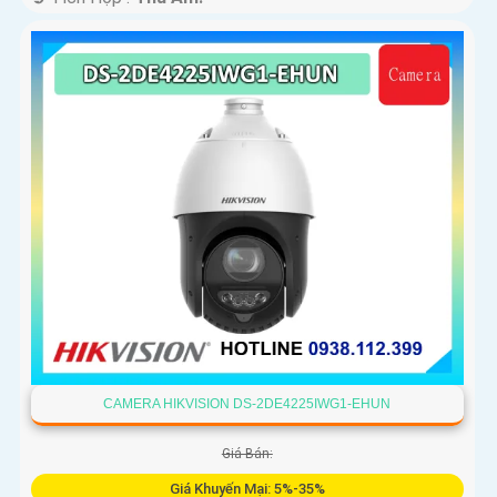
CAMERA HIKVISION DS-2DE4225IWG1-EHUN
Giá Bán:
Giá Khuyến Mại: 5%-35%