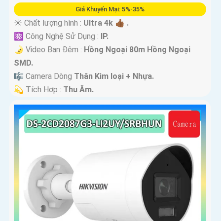
Giá Khuyến Mại: 5%-35%
☀️ Chất lượng hình :
Ultra 4k 👍🏾 .
⚛️ Công Nghệ Sử Dụng :
IP.
🌛 Video Ban Đêm :
Hồng Ngoại 80m Hồng Ngoại
SMD.
🎼️ Camera Dòng
Thân Kim loại + Nhựa.
️💫 Tích Hợp :
Thu Âm.