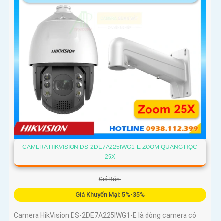
CAMERA HIKVISION DS-2DE7A225IWG1-E ZOOM QUANG HỌC
25X
Giá Bán:
Giá Khuyến Mại: 5%-35%
Camera HikVision DS-2DE7A225IWG1-E là dòng camera có