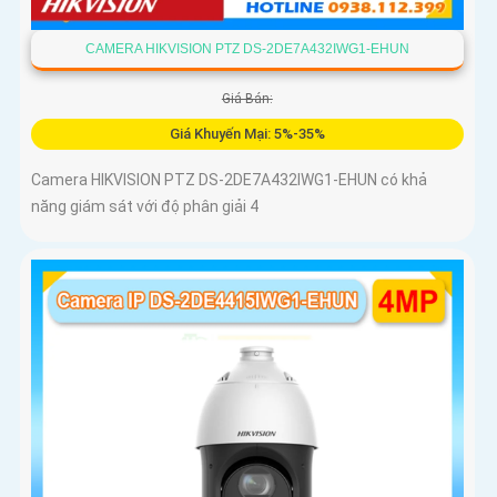
CAMERA HIKVISION PTZ DS-2DE7A432IWG1-EHUN
Giá Bán:
Giá Khuyến Mại: 5%-35%
Camera HIKVISION PTZ DS-2DE7A432IWG1-EHUN có khả
năng giám sát với độ phân giải 4