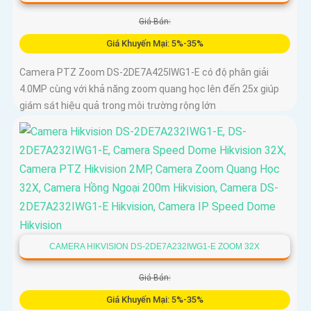
Giá Bán:
Giá Khuyến Mại: 5%-35%
Camera PTZ Zoom DS-2DE7A425IWG1-E có độ phân giải
4.0MP cùng với khả năng zoom quang học lên đến 25x giúp
giám sát hiệu quả trong môi trường rộng lớn
CAMERA HIKVISION DS-2DE7A232IWG1-E ZOOM 32X
Giá Bán:
Giá Khuyến Mại: 5%-35%