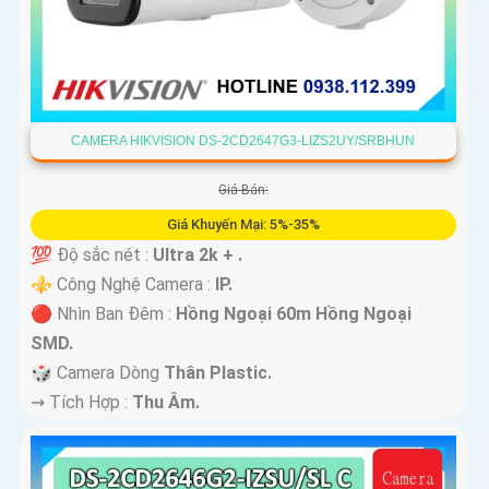
CAMERA HIKVISION DS-2CD2647G3-LIZS2UY/SRBHUN
Giá Bán:
Giá Khuyến Mại: 5%-35%
💯 Độ sắc nét :
Ultra 2k + .
⚜️ Công Nghệ Camera :
IP.
🔴 Nhìn Ban Đêm :
Hồng Ngoại 60m Hồng Ngoại
SMD.
🎲 Camera Dòng
Thân Plastic.
️⇝ Tích Hợp :
Thu Âm.