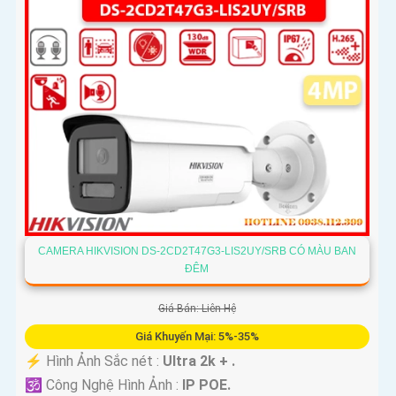
CAMERA HIKVISION DS-2CD2T47G3-LIS2UY/SRB CÓ MÀU BAN
ĐÊM
Giá Bán: Liên Hệ
Giá Khuyến Mại: 5%-35%
️⚡ Hình Ảnh Sắc nét :
Ultra 2k + .
🕉️ Công Nghệ Hình Ảnh :
IP POE.