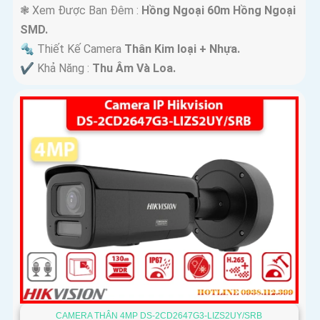
❃ Xem Được Ban Đêm :
Hồng Ngoại 60m Hồng Ngoại
SMD.
🔩 Thiết Kế Camera
Thân Kim loại + Nhựa.
️✔️ Khả Năng :
Thu Âm Và Loa.
CAMERA THÂN 4MP DS-2CD2647G3-LIZS2UY/SRB