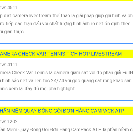
ew: 4611.
p đặt camera livestream thể thao là giải pháp giúp ghi hình và p
ực tiếp các trận đấu với chất lượng hình ảnh rõ nét ổn định theo
ời gian thực
AMERA CHECK VAR TENNIS TÍCH HỢP LIVESTREAM
ew: 4111.
mera Check Var Tennis là camera giám sát với độ phân giải Full
i hình sắc nét và liên tục 24/24 với góc quang sát rộng khác sân
nnis xem lại đầy đủ mọi pha highlight
HẦN MỀM QUAY ĐÓNG GÓI ĐƠN HÀNG CAMPACK ATP
ew: 1202.
ần Mềm Quay Đóng Gói Đơn Hàng CamPack ATP là phần mềm c