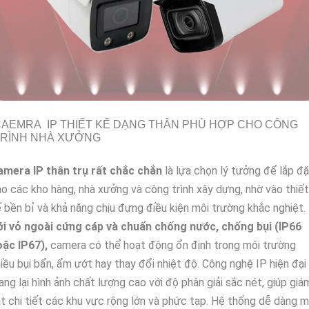
AEMRA IP THIẾT KẾ DẠNG THÂN PHÙ HỢP CHO CÔNG
TRÌNH NHÀ XƯỞNG
amera IP thân trụ rất chắc chắn
là lựa chọn lý tưởng để lắp đ
o các kho hàng, nhà xưởng và công trình xây dựng, nhờ vào thiết
 bền bỉ và khả năng chịu đựng điều kiện môi trường khắc nghiệt.
ới vỏ ngoài cứng cáp và chuẩn chống nước, chống bụi (IP66
oặc IP67),
camera có thể hoạt động ổn định trong môi trường
iều bụi bẩn, ẩm ướt hay thay đổi nhiệt độ. Công nghệ IP hiện đại
ng lại hình ảnh chất lượng cao với độ phân giải sắc nét, giúp giá
t chi tiết các khu vực rộng lớn và phức tạp. Hệ thống dễ dàng 