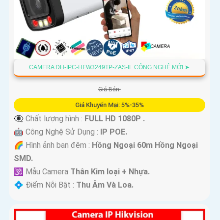
CAMERA DH-IPC-HFW3249TP-ZAS-IL CÔNG NGHỆ MỚI ➤
Giá Bán:
Giá Khuyến Mại: 5%-35%
👁️‍🗨 Chất lượng hình :
FULL HD 1080P .
🤖️ Công Nghệ Sử Dụng :
IP POE.
🌈 Hình ảnh ban đêm :
Hồng Ngoại 60m Hồng Ngoại
SMD.
🕉️ Mẫu Camera
Thân Kim loại + Nhựa.
️💠 Điểm Nỗi Bật :
Thu Âm Và Loa.