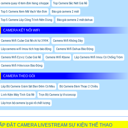
camera quay rõ tem đơn hàng shoppe
Top Camera Sắc Nét Giá Rẻ
Top 5 Camera Xem Mã Vạch Vận Đơn
Báo giá camera 2 mắt
Top 5 Camera Lắp Công Trình Nên Dùng
Báo giá camera 2 mắt dahua
CAMERA KẾT NỐI WIFI
Camera Wifi Cube Giá Rẻ chỉ từ 399K
Camera Wifi Không Dây
Lắp camera wifi Imou tích hợp báo động
Camera Wifi Dahua Báo Động
Camera Wifi Ezviz Cube Giá Rẻ
Camera Wifi Kbone
Lắp Camera Wifi Imou Có Chống Trộm
Camera Wifi Hikvision Báo Động
CAMERA THEO GÓI
Lắp Bộ Camera Giám Sát Ban Đêm Có Màu
Bộ Camera Đàm Thoại 2 Chiều
Linh Kiện Máy Tính Giá Rẻ
Trọn Bộ Camera Ip Visioncop
Lắp trọn bộ camera Ip giá rẻ chất lượng
ẮP ĐẶT CAMERA LIVESTREAM SỰ KIỆN THỂ THAO