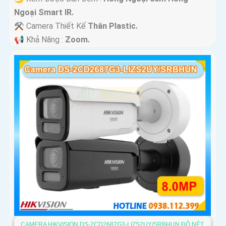
Ngoại Smart IR.
⚒ Camera Thiết Kế
Thân Plastic.
️📢 Khả Năng :
Zoom.
CAMERA HIKVISION DS-2CD2687G3-LIZS2UY/SRBHUN ĐỘ NÉT