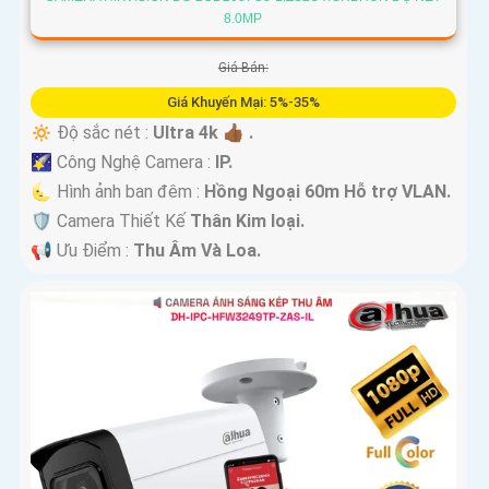
8.0MP
Giá Bán:
Giá Khuyến Mại: 5%-35%
🔅 Độ sắc nét :
Ultra 4k 👍🏾 .
🌠 Công Nghệ Camera :
IP.
🌜 Hình ảnh ban đêm :
Hồng Ngoại 60m Hỗ trợ VLAN.
🛡 Camera Thiết Kế
Thân Kim loại.
️📢 Ưu Điểm :
Thu Âm Và Loa.