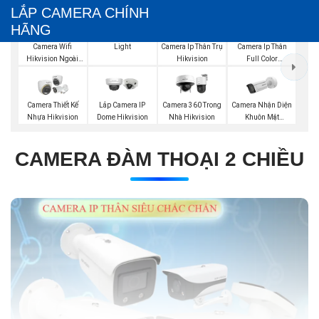
LẮP CAMERA CHÍNH
HÃNG
Lắp Camera Hybrid
Light
Camera Wifi
Camera Ip Thân Trụ
Camera Ip Thân
Hikvision Ngoài
Hikvision
Full Color
Trời
Hikvision
Camera Nhận Diện
Camera Thiết Kế
Lắp Camera IP
Camera 360 Trong
Khuôn Mặt
Nhựa Hikvision
Dome Hikvision
Nhà Hikvision
Hikvision
CAMERA ĐÀM THOẠI 2 CHIỀU