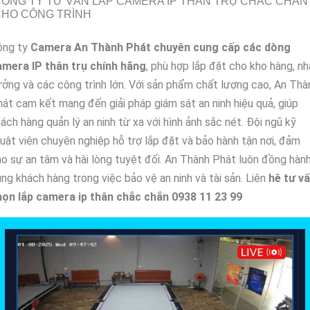
ÔNG TY TƯ VẤN LẮP CAMERA IP THÂN TRỤ CHẮC CHẮN
CHO CÔNG TRÌNH
ông ty
Camera An Thành Phát chuyên cung cấp các dòng
amera IP thân trụ chính hãng
, phù hợp lắp đặt cho kho hàng, nh
ởng và các công trình lớn. Với sản phẩm chất lượng cao, An Thà
át cam kết mang đến giải pháp giám sát an ninh hiệu quả, giúp
ách hàng quản lý an ninh từ xa với hình ảnh sắc nét. Đội ngũ kỹ
uật viên chuyên nghiệp hỗ trợ lắp đặt và bảo hành tận nơi, đảm
o sự an tâm và hài lòng tuyệt đối. An Thành Phát luôn đồng hàn
ng khách hàng trong việc bảo vệ an ninh và tài sản. Liên
hê tư v
họn lắp camera ip thân chắc chắn 0938 11 23 99