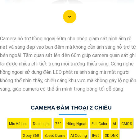
Camera hỗ trợ hồng ngoại 60m cho phép giám sát hình ảnh rõ
nét và sáng đẹp vào ban đêm mà không cần ánh sáng hỗ trợ từ
bên ngoài. Tầm quan sát lên đến 60m giúp camera quan sát ghi
lại được nhiều chi tiết trong môi trường thiếu sáng. Công nghệ
hồng ngoại sử dụng đèn LED phát ra ánh sáng mà mắt người
không thể nhìn thấy, chiếu sáng khu vực mà không gây lộ nguồn
sáng, giúp camera có thể ẩn mình trong bóng tối dễ dàng
'
CAMERA ĐÀM THOẠI 2 CHIỀU
Mic Và Loa
Dual Light
78°
Hồng Ngoại
Full Color
AI
CMOS
Xoay 360
Speed Dome
AI Coding
IP66
3D DNR