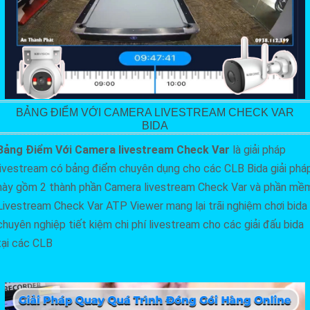
BẢNG ĐIỂM VỚI CAMERA LIVESTREAM CHECK VAR
BIDA
Bảng Điểm Với Camera livestream Check Var
là giải pháp
livestream có bảng điểm chuyên dụng cho các CLB Bida giải phá
này gồm 2 thành phần Camera livestream Check Var và phần mề
Livestream Check Var ATP Viewer mang lại trãi nghiệm chơi bida
chuyên nghiệp tiết kiệm chi phí livestream cho các giải đấu bida
tại các CLB