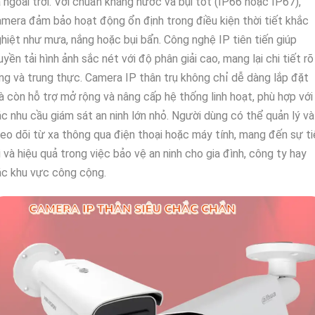
 ngoài trời. Với chuẩn kháng nước và bụi tốt (IP66 hoặc IP67),
mera đảm bảo hoạt động ổn định trong điều kiện thời tiết khắc
hiệt như mưa, nắng hoặc bụi bẩn. Công nghệ IP tiên tiến giúp
uyền tải hình ảnh sắc nét với độ phân giải cao, mang lại chi tiết rõ
ng và trung thực. Camera IP thân trụ không chỉ dễ dàng lắp đặt
 còn hỗ trợ mở rộng và nâng cấp hệ thống linh hoạt, phù hợp với
c nhu cầu giám sát an ninh lớn nhỏ. Người dùng có thể quản lý và
eo dõi từ xa thông qua điện thoại hoặc máy tính, mang đến sự ti
i và hiệu quả trong việc bảo vệ an ninh cho gia đình, công ty hay
ác khu vực công cộng.