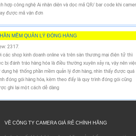
ch hợp công nghệ Ai nhận diện và dọc mã QR/ bar code khi came
ay được mã vận đơn
HẦN MỀM QUẢN LÝ ĐÓNG HÀNG
ew: 2317.
i các shop kinh doanh online và trên sàn thương mại điện tử thì
ệc bị đánh tráo hàng hóa là điều thường xuyên xảy ra, vậy nên việ
 dụng hệ thống phần mềm quản lý đơn hàng, nhìn thấy được quá
ình đóng gói hàng hóa, kèm theo đấy là quy trình đóng gói cũng
ợc ghi lại một cách dễ dàng
VỀ CÔNG TY CAMERA GIÁ RẺ CHÍNH HÃNG