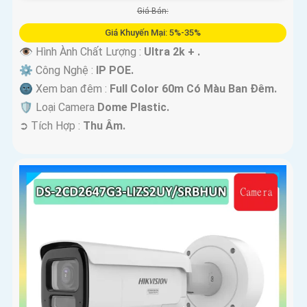
Giá Bán:
Giá Khuyến Mại: 5%-35%
👁 Hình Ành Chất Lượng :
Ultra 2k + .
⚙ Công Nghệ :
IP POE.
🌚 Xem ban đêm :
Full Color 60m Có Màu Ban Ðêm.
🛡 Loại Camera
Dome Plastic.
️➲ Tích Hợp :
Thu Âm.