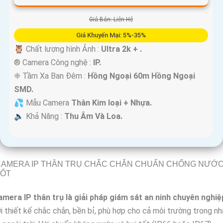
Giá Bán: Liên Hệ
Giá Khuyến Mại: 5%-35%
🦉 Chất lượng hình Ảnh :
Ultra 2k + .
®️ Camera Công nghệ :
IP.
❈ Tầm Xa Ban Đêm :
Hồng Ngoại 60m Hồng Ngoại
SMD.
💦 Mẫu Camera
Thân Kim loại + Nhựa.
️🔈 Khả Năng :
Thu Âm Và Loa.
CAMERA IP THÂN TRỤ CHẮC CHẮN CHUẨN CHỐNG NƯỚ
TỐT
amera IP thân trụ là giải pháp giám sát an ninh chuyên nghiệ
i thiết kế chắc chắn, bền bỉ, phù hợp cho cả môi trường trong nh