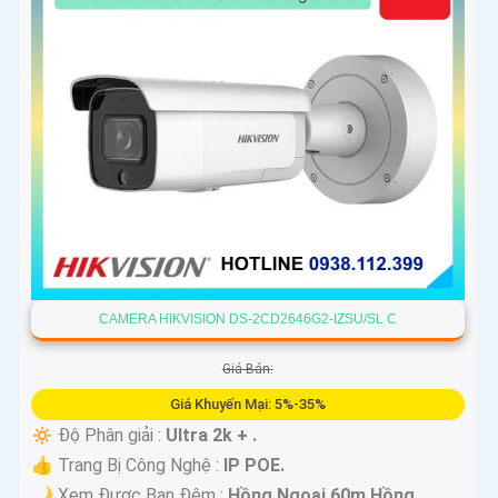
CAMERA HIKVISION DS-2CD2646G2-IZSU/SL C
Giá Bán:
Giá Khuyến Mại: 5%-35%
🔅 Độ Phân giải :
Ultra 2k + .
👍 Trang Bị Công Nghệ :
IP POE.
🌙 Xem Được Ban Đêm :
Hồng Ngoại 60m Hồng